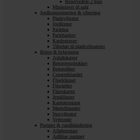
Reservedele 2 tons
Minigraver til salg
Jordkomprimering & vibrering
Pladevibrator
Jordloppe
Pælebor
Pælebanker
Kædegraver
Tilbehør til pladevibratorer
Beton & belægning
Asfaltskærer
Betonjernsbukker
Betonsliber
Cementblander
Fliseklipper
Fliseløfter
Fliseskærer
Jernklipper
Kantstenstang
Mørtelblander
Stavvibrator
Vejtromle
Pumper & vandhåndtering
Afløbsrenser
AdBlue pumper