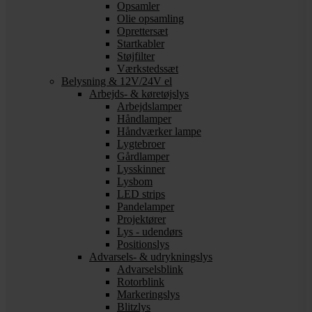
Opsamler
Olie opsamling
Oprettersæt
Startkabler
Støjfilter
Værkstedssæt
Belysning & 12V/24V el
Arbejds- & køretøjslys
Arbejdslamper
Håndlamper
Håndværker lampe
Lygtebroer
Gårdlamper
Lysskinner
Lysbom
LED strips
Pandelamper
Projektører
Lys - udendørs
Positionslys
Advarsels- & udrykningslys
Advarselsblink
Rotorblink
Markeringslys
Blitzlys