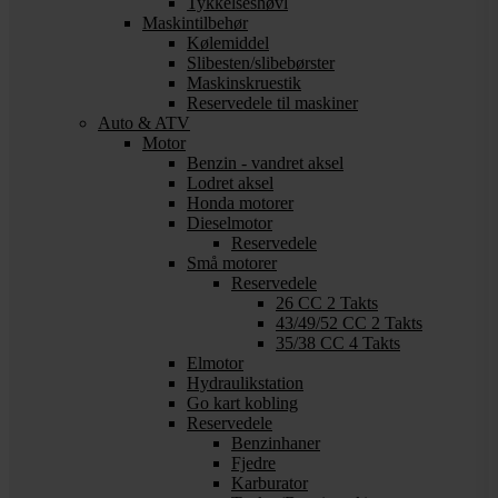
Tykkelseshøvl
Maskintilbehør
Kølemiddel
Slibesten/slibebørster
Maskinskruestik
Reservedele til maskiner
Auto & ATV
Motor
Benzin - vandret aksel
Lodret aksel
Honda motorer
Dieselmotor
Reservedele
Små motorer
Reservedele
26 CC 2 Takts
43/49/52 CC 2 Takts
35/38 CC 4 Takts
Elmotor
Hydraulikstation
Go kart kobling
Reservedele
Benzinhaner
Fjedre
Karburator