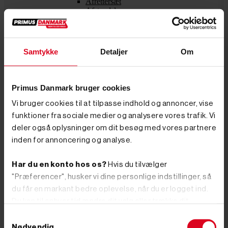
Afrettersæt
Afstandslaser
Multimeter
Polsøger
Søgerblade
Infrarød termometer
Samtykke
Detaljer
Om
Kontur måler
Kridtsnor
Krydslaser
Målehjul
Primus Danmark bruger cookies
Målebånd
Rotorlaser
Vi bruger cookies til at tilpasse indhold og annoncer, vise
Skydelære
funktioner fra sociale medier og analysere vores trafik. Vi
Termografisk kamera
deler også oplysninger om dit besøg med vores partnere
Tommestok
Tømrerblyanter
inden for annoncering og analyse.
Vaterpas
Vinkelmåler
Har du en konto hos os?
Hvis du tilvælger
Murerværktøj
Fugeske
"Præferencer", husker vi dine personlige indstillinger, så
Fugepistol
du får en markant bedre oplevelse, når du er logget ind.
Murersnor
Du kan til enhver tid ændre dit valg eller trække dit
Pudsebræt, trækbræt og glittebræt
Murerbalje
samtykke tilbage.
Samtykkevalg
Murstenstang
Vælg herunder om du vil tillade alle cookies, eller om du
Nødvendig