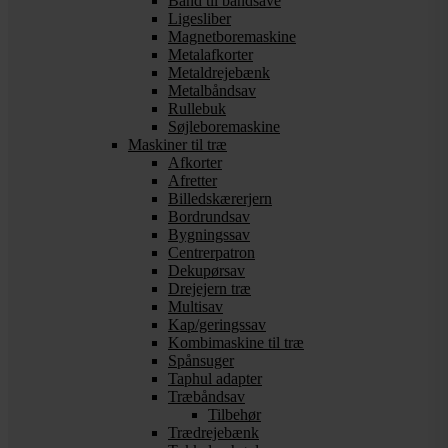
Bånd til båndsave
Ligesliber
Magnetboremaskine
Metalafkorter
Metaldrejebænk
Metalbåndsav
Rullebuk
Søjleboremaskine
Maskiner til træ
Afkorter
Afretter
Billedskærerjern
Bordrundsav
Bygningssav
Centrerpatron
Dekupørsav
Drejejern træ
Multisav
Kap/geringssav
Kombimaskine til træ
Spånsuger
Taphul adapter
Træbåndsav
Tilbehør
Trædrejebænk