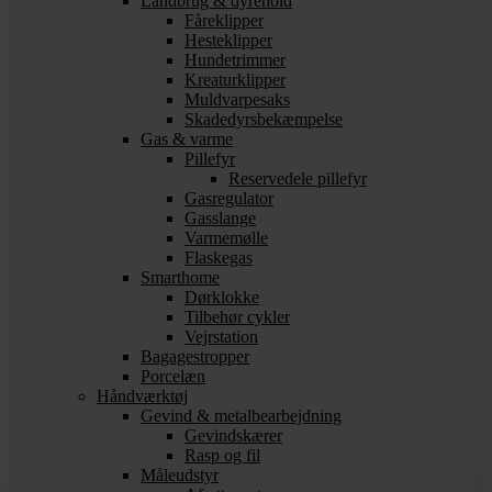
Landbrug & dyrehold
Fåreklipper
Hesteklipper
Hundetrimmer
Kreaturklipper
Muldvarpesaks
Skadedyrsbekæmpelse
Gas & varme
Pillefyr
Reservedele pillefyr
Gasregulator
Gasslange
Varmemølle
Flaskegas
Smarthome
Dørklokke
Tilbehør cykler
Vejrstation
Bagagestropper
Porcelæn
Håndværktøj
Gevind & metalbearbejdning
Gevindskærer
Rasp og fil
Måleudstyr