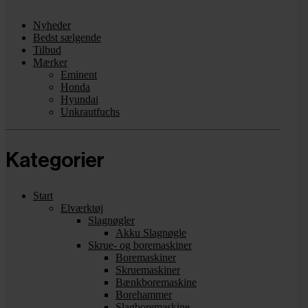
Nyheder
Bedst sælgende
Tilbud
Mærker
Eminent
Honda
Hyundai
Unkrautfuchs
Kategorier
Start
Elværktøj
Slagnøgler
Akku Slagnøgle
Skrue- og boremaskiner
Boremaskiner
Skruemaskiner
Bænkboremaskine
Borehammer
Slagboremaskine