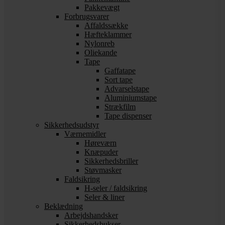
Pakkevægt
Forbrugsvarer
Affaldssække
Hæfteklammer
Nylonreb
Oliekande
Tape
Gaffatape
Sort tape
Advarselstape
Aluminiumstape
Strækfilm
Tape dispenser
Sikkerhedsudstyr
Værnemidler
Høreværn
Knæpuder
Sikkerhedsbriller
Støvmasker
Faldsikring
H-seler / faldsikring
Seler & liner
Beklædning
Arbejdshandsker
Sikkerhedsbukser