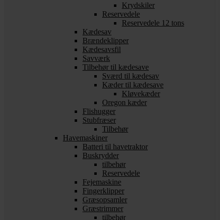
Krydskiler
Reservedele
Reservedele 12 tons
Kædesav
Brændeklipper
Kædesavsfil
Savværk
Tilbehør til kædesave
Sværd til kædesav
Kæder til kædesave
Kløvekæder
Oregon kæder
Flishugger
Stubfræser
Tilbehør
Havemaskiner
Batteri til havetraktor
Buskrydder
tilbehør
Reservedele
Fejemaskine
Fingerklipper
Græsopsamler
Græstrimmer
tilbehør