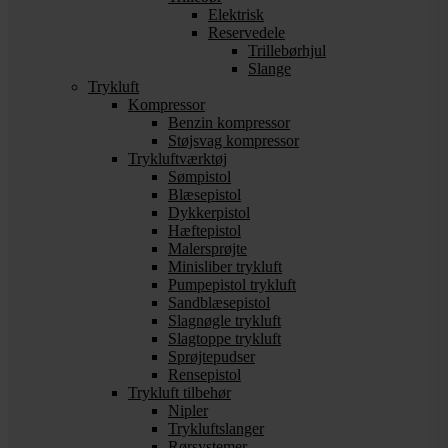
Elektrisk
Reservedele
Trillebørhjul
Slange
Trykluft
Kompressor
Benzin kompressor
Støjsvag kompressor
Trykluftværktøj
Sømpistol
Blæsepistol
Dykkerpistol
Hæftepistol
Malersprøjte
Minisliber trykluft
Pumpepistol trykluft
Sandblæsepistol
Slagnøgle trykluft
Slagtoppe trykluft
Sprøjtepudser
Rensepistol
Trykluft tilbehør
Nipler
Trykluftslanger
Rørsystemer