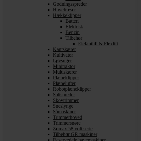
Gødningsspreder
Havefræser
Hækkeklipper
Batteri
Elektrisk
Benzin
Tilbehør
Elefantlift & Flexlift
Kantskærer
Kultivator
Løvsuger
Minitraktor
Multiskærer
Plæneklipper
Plænelufter
Robotplæneklipper
Saltspreder
Skovtrimmer
Sneslynge
Såmaskiner
Trimmerhoved
Trimmersnøre
Zomax 58 volt serie
Tilbehør GR maskiner
Reservedele havemaskiner