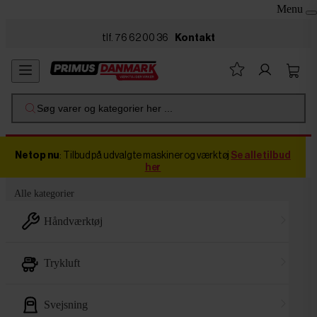
Menu
Skip to main content
tlf. 76 62 00 36
Kontakt
Søg varer og kategorier her ...
Netop nu
: Tilbud på udvalgte maskiner og værktøj
Se alle tilbud
her
Alle kategorier
håndværktøj
trykluft
svejsning