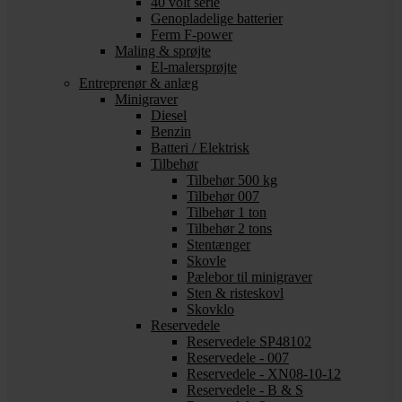
40 volt serie
Genopladelige batterier
Ferm F-power
Maling & sprøjte
El-malersprøjte
Entreprenør & anlæg
Minigraver
Diesel
Benzin
Batteri / Elektrisk
Tilbehør
Tilbehør 500 kg
Tilbehør 007
Tilbehør 1 ton
Tilbehør 2 tons
Stentænger
Skovle
Pælebor til minigraver
Sten & risteskovl
Skovklo
Reservedele
Reservedele SP48102
Reservedele - 007
Reservedele - XN08-10-12
Reservedele - B & S