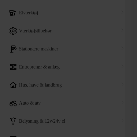
elværktøj
værktøjstilbehør
stationære maskiner
entreprenør & anlæg
hus, have & landbrug
auto & atv
belysning & 12v/24v el