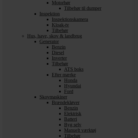
Motorbør
Tilbehør til dumper
Inspektion
Inspektionskamera
Kloak-tv
Tilbehør
Hus, have, skov & landbrug
Generator
Benzin
Diesel
Inverter
Tilbehør
ATS boks
Efter mærke
Honda
Hyundai
Ford
Skovmaskiner
Brændekløver
Benzin
Elektrisk
Batteri
Byg selv
Manuelt værktøj
Tilbehør