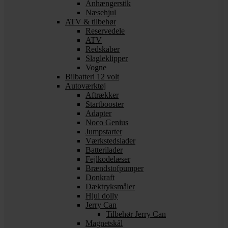
Anhængerstik
Næsehjul
ATV & tilbehør
Reservedele
ATV
Redskaber
Slagleklipper
Vogne
Bilbatteri 12 volt
Autoværktøj
Aftrækker
Startbooster
Adapter
Noco Genius
Jumpstarter
Værkstedslader
Batterilader
Fejlkodelæser
Brændstofpumper
Donkraft
Dæktryksmåler
Hjul dolly
Jerry Can
Tilbehør Jerry Can
Magnetskål