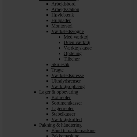
Arbejdsbord
Arbejdsstation
Høvlebænk
Hulplader
Montørstol
Værkstedsvogne
Med værktøj
Uden værktøj
Værktøjskasse
Opdeling
Tilbehør
Skruestik
Tragte
Værkstedspresse
Ultralydsrenser
Værktøjsophæng
Lager & opbevaring
Boltreoler
Sortimentkasser
Lagerreoler
Stabelkasser
Værktøjskuffert
Pakning & håndtering
Bånd til pakkemaskine
Pakkemaskine