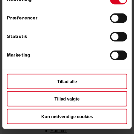
Spartel
kun vil have de teknisk nødvendige.
Tandspartel
Murerskeer
Væg/mursav
Præferencer
Nøgler & momentværktøj
Fastnøgler
Momentnøgle
Statistik
Ringgaffelnøgler
Rørtang
Skraldenøgle
Svensknøgle
Marketing
Topnøglesæt
Umbraconøgler
Save & skærende værktøj
Hobbykniv
Tillad alle
Håndsave
Løvsav
Nedstryger
Skruer & bits
Tillad valgte
Bitssæt
Skruetrækker
Slagværktøj
Kun nødvendige cookies
Ambolt
Drivdorne
Hammer