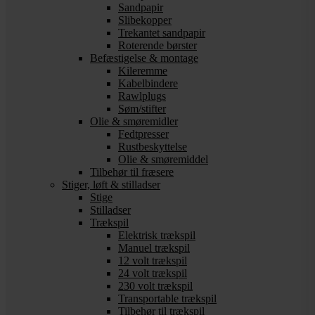
Sandpapir
Slibekopper
Trekantet sandpapir
Roterende børster
Befæstigelse & montage
Kileremme
Kabelbindere
Rawlplugs
Søm/stifter
Olie & smøremidler
Fedtpresser
Rustbeskyttelse
Olie & smøremiddel
Tilbehør til fræsere
Stiger, løft & stilladser
Stige
Stilladser
Trækspil
Elektrisk trækspil
Manuel trækspil
12 volt trækspil
24 volt trækspil
230 volt trækspil
Transportable trækspil
Tilbehør til trækspil