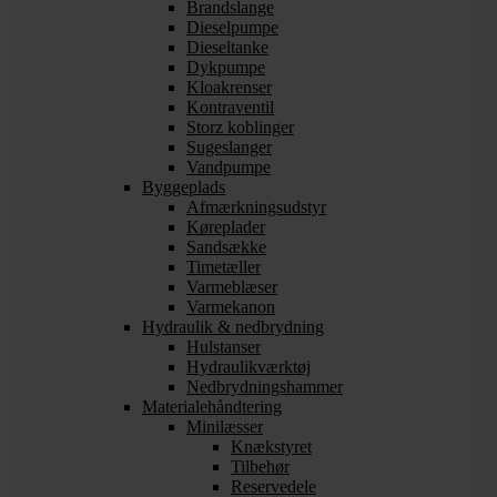
Brandslange
Dieselpumpe
Dieseltanke
Dykpumpe
Kloakrenser
Kontraventil
Storz koblinger
Sugeslanger
Vandpumpe
Byggeplads
Afmærkningsudstyr
Køreplader
Sandsække
Timetæller
Varmeblæser
Varmekanon
Hydraulik & nedbrydning
Hulstanser
Hydraulikværktøj
Nedbrydningshammer
Materialehåndtering
Minilæsser
Knækstyret
Tilbehør
Reservedele