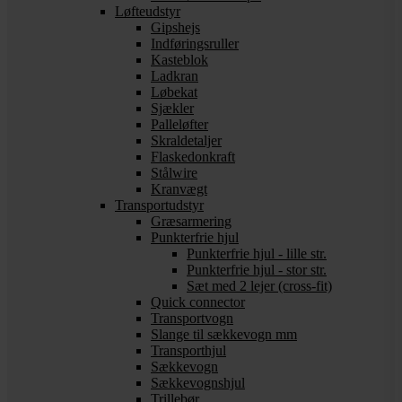
Løfteudstyr
Gipshejs
Indføringsruller
Kasteblok
Ladkran
Løbekat
Sjækler
Palleløfter
Skraldetaljer
Flaskedonkraft
Stålwire
Kranvægt
Transportudstyr
Græsarmering
Punkterfrie hjul
Punkterfrie hjul - lille str.
Punkterfrie hjul - stor str.
Sæt med 2 lejer (cross-fit)
Quick connector
Transportvogn
Slange til sækkevogn mm
Transporthjul
Sækkevogn
Sækkevognshjul
Trillebør