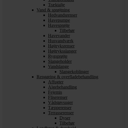
Træktalje
Vand & sprøjtning
Hedvandsrenser
Havepumpe
Havesprøjte
Tilbehør
Havevander
Husvandværk
Højtryksrenser
Højtryksslanger
Rygsprøjte
Slangeholder
Vandslange
Slangekoblinger
Rengøring & overfladebehandling
Affugter
Algebehandling
Fejemis
Fliserenser
Vådstøvsuger
Tæpperenser
Terrasserenser
Dyser
Tilbehør