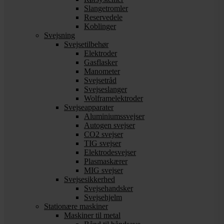
Slangetromler
Reservedele
Koblinger
Svejsning
Svejsetilbehør
Elektroder
Gasflasker
Manometer
Svejsetråd
Svejseslanger
Wolframelektroder
Svejseapparater
Aluminiumssvejser
Autogen svejser
CO2 svejser
TIG svejser
Elektrodesvejser
Plasmaskærer
MIG svejser
Svejsesikkerhed
Svejsehandsker
Svejsehjelm
Stationære maskiner
Maskiner til metal