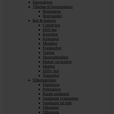
Skæreskiver
Tilbehør til boremaskiner
Borepatron
Borestander
Bor & hulsave
Cobolt bor
HSS bor
Kernebor
Konusbor
Metalbor
Forstnerbor
Træbor
Skrueudtrækker
Hulsav og kopbor
Murbor
SDS+ bor
Trappebor
Slibematerialer
Flapskiver
Polerskiver
Rundt sandpapir
Sandpapir rystepudser
Sandpapir på rulle
Slibebånd
Slibepasta