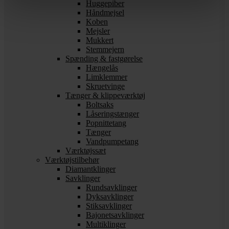
Huggepiber
Håndmejsel
Koben
Mejsler
Mukkert
Stemmejern
Spænding & fastgørelse
Hængelås
Limklemmer
Skruetvinge
Tænger & klippeværktøj
Boltsaks
Låseringstænger
Popnittetang
Tænger
Vandpumpetang
Værktøjssæt
Værktøjstilbehør
Diamantklinger
Savklinger
Rundsavklinger
Dyksavklinger
Stiksavklinger
Bajonetsavklinger
Multiklinger