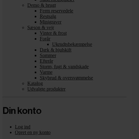
Demo & brugt
Ferm reservedele
Restsalg
Minigraver
Sæson & vejr
Vinter & frost
Forår
Ukrudtsbekæmpelse
Dæk & hjulskift
Sommer
Efterår
Storm, fugt & vandskade
Varme
Skybrud & oversvømmelse
Katalog
Udvalgte produkter
Din konto
Log ind
Opret en ny konto