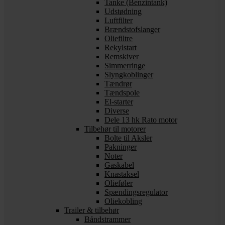
Tanke (Benzintank)
Udstødning
Luftfilter
Brændstofslanger
Oliefiltre
Rekylstart
Remskiver
Simmerringe
Slyngkoblinger
Tændrør
Tændspole
El-starter
Diverse
Dele 13 hk Rato motor
Tilbehør til motorer
Bolte til Aksler
Pakninger
Noter
Gaskabel
Knastaksel
Olieføler
Spændingsregulator
Oliekobling
Trailer & tilbehør
Båndstrammer