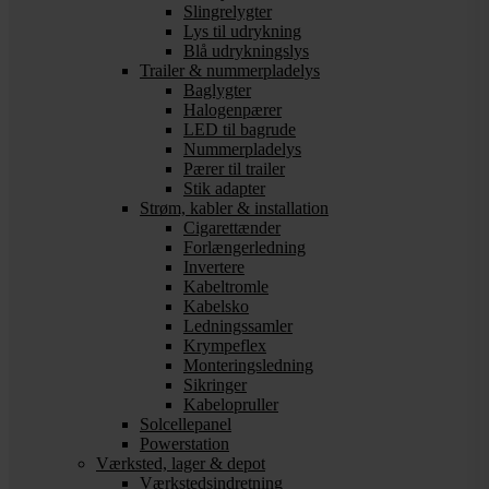
Slingrelygter
Lys til udrykning
Blå udrykningslys
Trailer & nummerpladelys
Baglygter
Halogenpærer
LED til bagrude
Nummerpladelys
Pærer til trailer
Stik adapter
Strøm, kabler & installation
Cigarettænder
Forlængerledning
Invertere
Kabeltromle
Kabelsko
Ledningssamler
Krympeflex
Monteringsledning
Sikringer
Kabelopruller
Solcellepanel
Powerstation
Værksted, lager & depot
Værkstedsindretning