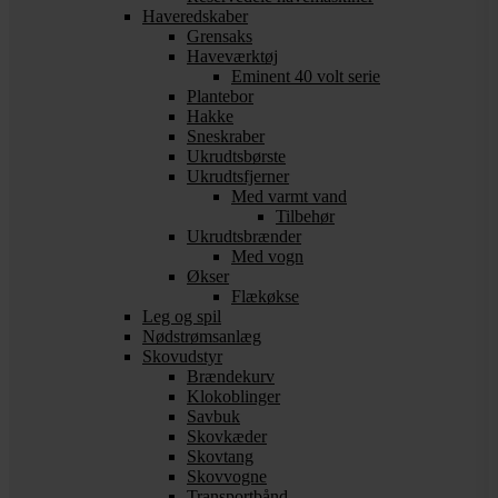
Haveredskaber
Grensaks
Haveværktøj
Eminent 40 volt serie
Plantebor
Hakke
Sneskraber
Ukrudtsbørste
Ukrudtsfjerner
Med varmt vand
Tilbehør
Ukrudtsbrænder
Med vogn
Økser
Flækøkse
Leg og spil
Nødstrømsanlæg
Skovudstyr
Brændekurv
Klokoblinger
Savbuk
Skovkæder
Skovtang
Skovvogne
Transportbånd