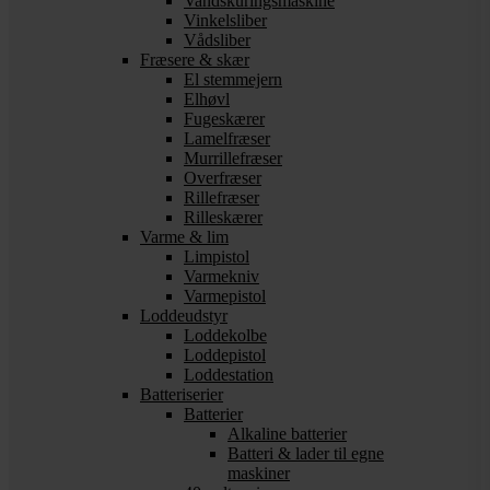
Vandskuringsmaskine
Vinkelsliber
Vådsliber
Fræsere & skær
El stemmejern
Elhøvl
Fugeskærer
Lamelfræser
Murrillefræser
Overfræser
Rillefræser
Rilleskærer
Varme & lim
Limpistol
Varmekniv
Varmepistol
Loddeudstyr
Loddekolbe
Loddepistol
Loddestation
Batteriserier
Batterier
Alkaline batterier
Batteri & lader til egne
maskiner