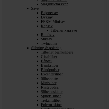
Slagskruetrækker
Save
Bajonetsav
Dyksav
FERM Minisav
Kapsav
Tilbehør kapsave
Rundsav
Stiksav
Twincutter
Slibning & polering
Tilbehør bænkslibere
Girafsliber
Båndfil
Bænksliber
Båndpudser
Excentersliber
Slibebørste
Minisliber
Rystepudser
Slibemaskiner
Spindelsliber
Trekantsliber
Polermaskine