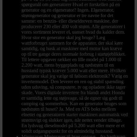
spørgsmål om generatorer Hvad er forskellen på en
generator og en elgenerator? Ingen. Elgenerator,
strømgenerator og generator er tre navne for det
samme: en benzin- eller dieseldreven maskine, der
producerer 230 eller 400 volt strøm. Alle generatorer i
vores sortiment leverer el, uanset hvad du kalder dem.
Hvor stor en generator skal jeg bruge? Læg
wattforbruget sammen for de apparater, der skal køre
samtidig, og husk at maskiner med motor kan kræve
op til tre gange deres normale forbrug i startøjeblikket.
Til lettere opgaver rækker en lille model på 1.000 til
2.200 watt, mens byggeplads og nødstrøm til en
husstand typisk kræver 5.000 watt eller mere. Hvilken
generator skal jeg vælge til følsom elektronik? Vælg en
invertermodel. Den leverer en ren og stabil spænding
uden udsving, så computere, tv og opladere ikke tager
skade. Vores digitale invertere fra blandt andet Honda
er samtidig lette og støjsvage, så de egner sig godt til
camping og sommerhus. Kan en generator bruges som
nødstrøm til huset? Ja. Med en ATS boks mellem
elnettet og generatoren starter maskinen automatisk ved
strømsvigt og slukker igen, når nettet vender tilbage.
En lydsvag dieselmodel på 5.200 watt eller mere er et
solidt udgangspunkt for en almindelig husstand.
Minigraver
Minigraver til hver opgave – fra baghaven