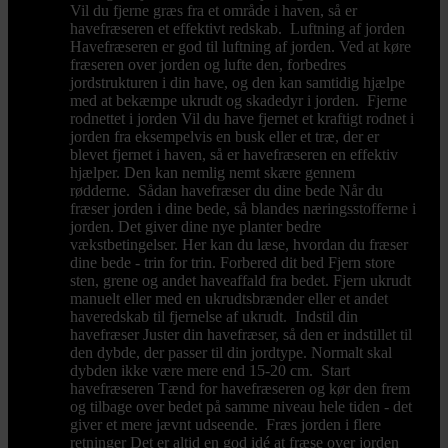
Vil du fjerne græs fra et område i haven, så er
havefræseren et effektivt redskab. Luftning af jorden
Havefræseren er god til luftning af jorden. Ved at køre
fræseren over jorden og lufte den, forbedres
jordstrukturen i din have, og den kan samtidig hjælpe
med at bekæmpe ukrudt og skadedyr i jorden. Fjerne
rodnettet i jorden Vil du have fjernet et kraftigt rodnet i
jorden fra eksempelvis en busk eller et træ, der er
blevet fjernet i haven, så er havefræseren en effektiv
hjælper. Den kan nemlig nemt skære gennem
rødderne. Sådan havefræser du dine bede Når du
fræser jorden i dine bede, så blandes næringsstofferne i
jorden. Det giver dine nye planter bedre
vækstbetingelser. Her kan du læse, hvordan du fræser
dine bede - trin for trin. Forbered dit bed Fjern store
sten, grene og andet haveaffald fra bedet. Fjern ukrudt
manuelt eller med en ukrudtsbrænder eller et andet
haveredskab til fjernelse af ukrudt. Indstil din
havefræser Juster din havefræser, så den er indstillet til
den dybde, der passer til din jordtype. Normalt skal
dybden ikke være mere end 15-20 cm. Start
havefræseren Tænd for havefræseren og kør den frem
og tilbage over bedet på samme niveau hele tiden - det
giver et mere jævnt udseende. Fræs jorden i flere
retninger Det er altid en god idé at fræse over jorden