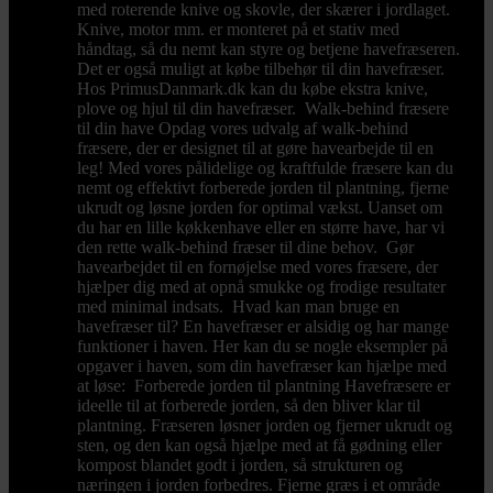
med roterende knive og skovle, der skærer i jordlaget.
Knive, motor mm. er monteret på et stativ med
håndtag, så du nemt kan styre og betjene havefræseren.
Det er også muligt at købe tilbehør til din havefræser.
Hos PrimusDanmark.dk kan du købe ekstra knive,
plove og hjul til din havefræser. Walk-behind fræsere
til din have Opdag vores udvalg af walk-behind
fræsere, der er designet til at gøre havearbejde til en
leg! Med vores pålidelige og kraftfulde fræsere kan du
nemt og effektivt forberede jorden til plantning, fjerne
ukrudt og løsne jorden for optimal vækst. Uanset om
du har en lille køkkenhave eller en større have, har vi
den rette walk-behind fræser til dine behov. Gør
havearbejdet til en fornøjelse med vores fræsere, der
hjælper dig med at opnå smukke og frodige resultater
med minimal indsats. Hvad kan man bruge en
havefræser til? En havefræser er alsidig og har mange
funktioner i haven. Her kan du se nogle eksempler på
opgaver i haven, som din havefræser kan hjælpe med
at løse: Forberede jorden til plantning Havefræsere er
ideelle til at forberede jorden, så den bliver klar til
plantning. Fræseren løsner jorden og fjerner ukrudt og
sten, og den kan også hjælpe med at få gødning eller
kompost blandet godt i jorden, så strukturen og
næringen i jorden forbedres. Fjerne græs i et område