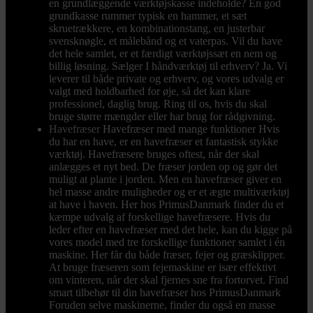
en grundlæggende værktøjskasse indeholde? En god
grundkasse rummer typisk en hammer, et sæt
skruetrækkere, en kombinationstang, en justerbar
svensknøgle, et målebånd og et vaterpas. Vil du have
det hele samlet, er et færdigt værktøjssæt en nem og
billig løsning. Sælger I håndværktøj til erhverv? Ja. Vi
leverer til både private og erhverv, og vores udvalg er
valgt med holdbarhed for øje, så det kan klare
professionel, daglig brug. Ring til os, hvis du skal
bruge større mængder eller har brug for rådgivning.
Havefræser
Havefræser med mange funktioner Hvis
du har en have, er en havefræser et fantastisk stykke
værktøj. Havefræsere bruges oftest, når der skal
anlægges et nyt bed. De fræser jorden op og gør det
muligt at plante i jorden. Men en havefræser giver en
hel masse andre muligheder og er et ægte multiværktøj
at have i haven. Her hos PrimusDanmark finder du et
kæmpe udvalg af forskellige havefræsere. Hvis du
leder efter en havefræser med det hele, kan du kigge på
vores model med tre forskellige funktioner samlet i én
maskine. Her får du både fræser, fejer og græsklipper.
At bruge fræseren som fejemaskine er især effektivt
om vinteren, når der skal fjernes sne fra fortorvet. Find
smart tilbehør til din havefræser hos PrimusDanmark
Foruden selve maskinerne, finder du også en masse