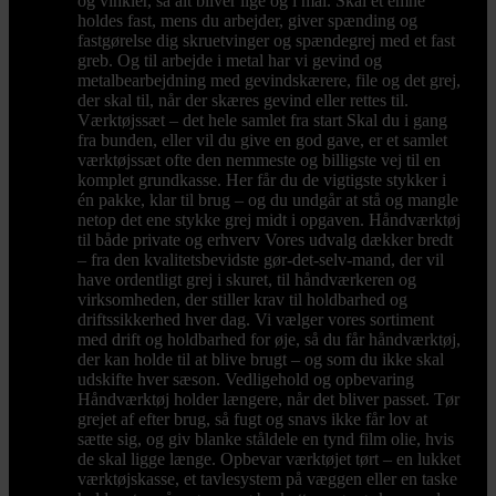
og vinkler, så alt bliver lige og i mål. Skal et emne
holdes fast, mens du arbejder, giver spænding og
fastgørelse dig skruetvinger og spændegrej med et fast
greb. Og til arbejde i metal har vi gevind og
metalbearbejdning med gevindskærere, file og det grej,
der skal til, når der skæres gevind eller rettes til.
Værktøjssæt – det hele samlet fra start Skal du i gang
fra bunden, eller vil du give en god gave, er et samlet
værktøjssæt ofte den nemmeste og billigste vej til en
komplet grundkasse. Her får du de vigtigste stykker i
én pakke, klar til brug – og du undgår at stå og mangle
netop det ene stykke grej midt i opgaven. Håndværktøj
til både private og erhverv Vores udvalg dækker bredt
– fra den kvalitetsbevidste gør-det-selv-mand, der vil
have ordentligt grej i skuret, til håndværkeren og
virksomheden, der stiller krav til holdbarhed og
driftssikkerhed hver dag. Vi vælger vores sortiment
med drift og holdbarhed for øje, så du får håndværktøj,
der kan holde til at blive brugt – og som du ikke skal
udskifte hver sæson. Vedligehold og opbevaring
Håndværktøj holder længere, når det bliver passet. Tør
grejet af efter brug, så fugt og snavs ikke får lov at
sætte sig, og giv blanke ståldele en tynd film olie, hvis
de skal ligge længe. Opbevar værktøjet tørt – en lukket
værktøjskasse, et tavlesystem på væggen eller en taske