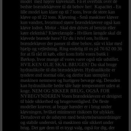
model med højere kløvekraft. Få et overblik over de
bedste brændekløvere til dit behov her: Kapacitet - En
lille model kan klare op til 7 tons, hvor de store kan
kløve op til 22 tons. Kløvning - Små maskiner kløver
kun vandret, hvorimod større brændekløvere også kan
kløve lodret. Motor - Skal den drives af benzin eller
køre elektrisk? Kløvelængde - Hvilken længde skal dit
kløvede brænde have? Er du i tvivl om, hvilken
brændekløver der passer til dine behov, står vi klar med
hjælp og vejledning. Ring endelig til os på 76 62 00 36
for at få råd til køb, eller kom forbi vores butik i
Børkop, hvor mange af vores varer også står udstillet.
HVILKEN OLIE SKAL BRUGES? Du skal bruge
hydraulikolie til din brændekløver. Hydraulikolie er
tyndere end normal olie, og derfor kan stemplet i
maskinen nemmere og hurtigere bevæge sig. Desuden
kan hydraulikolie bedre tåle høje temperaturer uden at
koge. NEM OG SIKKER BRUG, OGSÅ FOR
NYBEGYNDEREN Vores brændekløvere er designet
til både sikkerhed og brugervenlighed. De fleste
modeller kræver, at begge hænder er i brug under
kløvningen, hvilket minimerer risikoen for ulykker.
Derudover er de udstyret med beskyttelsesanordninger
og stabile understel, så maskinen står sikkert under
brug. Det gør dem til et trygt valg, også for dig, der