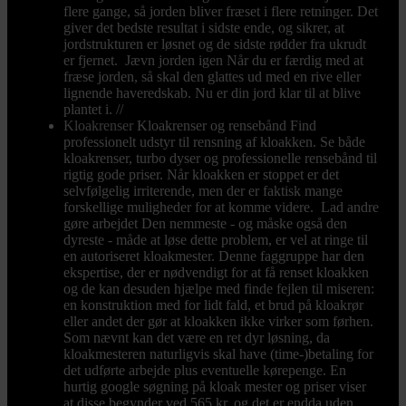
flere gange, så jorden bliver fræset i flere retninger. Det
giver det bedste resultat i sidste ende, og sikrer, at
jordstrukturen er løsnet og de sidste rødder fra ukrudt
er fjernet. Jævn jorden igen Når du er færdig med at
fræse jorden, så skal den glattes ud med en rive eller
lignende haveredskab. Nu er din jord klar til at blive
plantet i. //
Kloakrenser
Kloakrenser og rensebånd Find
professionelt udstyr til rensning af kloakken. Se både
kloakrenser, turbo dyser og professionelle rensebånd til
rigtig gode priser. Når kloakken er stoppet er det
selvfølgelig irriterende, men der er faktisk mange
forskellige muligheder for at komme videre. Lad andre
gøre arbejdet Den nemmeste - og måske også den
dyreste - måde at løse dette problem, er vel at ringe til
en autoriseret kloakmester. Denne faggruppe har den
ekspertise, der er nødvendigt for at få renset kloakken
og de kan desuden hjælpe med finde fejlen til miseren:
en konstruktion med for lidt fald, et brud på kloakrør
eller andet der gør at kloakken ikke virker som førhen.
Som nævnt kan det være en ret dyr løsning, da
kloakmesteren naturligvis skal have (time-)betaling for
det udførte arbejde plus eventuelle kørepenge. En
hurtig google søgning på kloak mester og priser viser
at disse begynder ved 565 kr. og det er endda uden