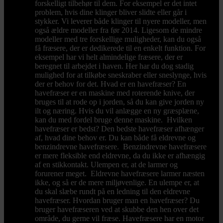
forskelligt tilbehør til dem. For eksempel er det intet
problem, hvis dine klinger bliver slidte eller går i
stykker. Vi leverer både klinger til nyere modeller, men
også ældre modeller fra før 2014. Ligesom de mindre
modeller med tre forskellige muligheder, kan du også
få fræsere, der er dedikerede til en enkelt funktion. For
eksempel har vi helt almindelige fræsere, der er
beregnet til arbejdet i haven. Her har du dog stadig
mulighed for at tilkøbe sneskraber eller sneslynge, hvis
der er behov for det. Hvad er en havefræser? En
havefræser er en maskine med roterende knive, der
bruges til at rode op i jorden, så du kan give jorden ny
ilt og næring. Hvis du vil anlægge en ny græsplæne,
kan du med fordel bruge denne maskine. Hvilken
havefræser er bedst? Den bedste havefræser afhænger
af, hvad dine behov er. Du kan både få eldrevne og
benzindrevne havefræsere. Benzindrevne havefræsere
er mere fleksible end eldrevne, da du ikke er afhængig
af en stikkontakt. Ulempen er, at de larmer og
forurener meget. Eldrevne havefræsere larmer næsten
ikke, og så er de mere miljøvenlige. En ulempe er, at
du skal slæbe rundt på en ledning til den eldrevne
havefræser. Hvordan bruger man en havefræser? Du
bruger havefræseren ved at skubbe den hen over det
område, du gerne vil fræse. Havefræsere har en motor