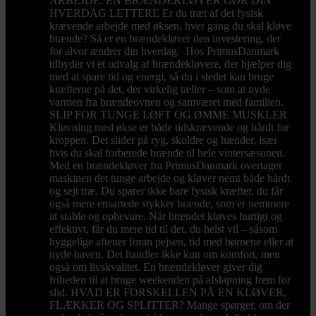
ARBEJDE: EN BRÆNDEKLØVER GØR DIN
HVERDAG LETTERE Er du træt af det fysisk
krævende arbejde med øksen, hver gang du skal kløve
brænde? Så er en brændekløver den investering, der
for alvor ændrer din hverdag. Hos PrimusDanmark
tilbyder vi et udvalg af brændekløvere, der hjælper dig
med at spare tid og energi, så du i stedet kan bruge
kræfterne på det, der virkelig tæller – som at nyde
varmen fra brændeovnen og samværet med familien.
SLIP FOR TUNGE LØFT OG ØMME MUSKLER
Kløvning med økse er både tidskrævende og hårdt for
kroppen. Det slider på ryg, skuldre og hænder, især
hvis du skal forberede brænde til hele vintersæsonen.
Med en brændekløver fra PrimusDanmark overtager
maskinen det tunge arbejde og kløver nemt både hårdt
og sejt træ. Du sparer ikke bare fysisk kræfter, du får
også mere ensartede stykker brænde, som er nemmere
at stable og opbevare. Når brændet kløves hurtigt og
effektivt, får du mere tid til det, du helst vil – såsom
hyggelige aftener foran pejsen, tid med børnene eller at
nyde haven. Det handler ikke kun om komfort, men
også om livskvalitet. En brændekløver giver dig
friheden til at bruge weekenden på afslapning frem for
slid. HVAD ER FORSKELLEN PÅ EN KLØVER,
FLÆKKER OG SPLITTER? Mange spørger, om der