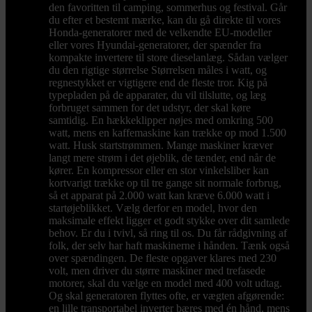
den favoritten til camping, sommerhus og festival. Går
du efter et bestemt mærke, kan du gå direkte til vores
Honda-generatorer med de velkendte EU-modeller
eller vores Hyundai-generatorer, der spænder fra
kompakte invertere til store dieselanlæg. Sådan vælger
du den rigtige størrelse Størrelsen måles i watt, og
regnestykket er vigtigere end de fleste tror. Kig på
typepladen på de apparater, du vil tilslutte, og læg
forbruget sammen for det udstyr, der skal køre
samtidig. En hækkeklipper nøjes med omkring 500
watt, mens en kaffemaskine kan trække op mod 1.500
watt. Husk startstrømmen. Mange maskiner kræver
langt mere strøm i det øjeblik, de tænder, end når de
kører. En kompressor eller en stor vinkelsliber kan
kortvarigt trække op til tre gange sit normale forbrug,
så et apparat på 2.000 watt kan kræve 6.000 watt i
startøjeblikket. Vælg derfor en model, hvor den
maksimale effekt ligger et godt stykke over dit samlede
behov. Er du i tvivl, så ring til os. Du får rådgivning af
folk, der selv har haft maskinerne i hånden. Tænk også
over spændingen. De fleste opgaver klares med 230
volt, men driver du større maskiner med trefasede
motorer, skal du vælge en model med 400 volt udtag.
Og skal generatoren flyttes ofte, er vægten afgørende:
en lille transportabel inverter bæres med én hånd, mens