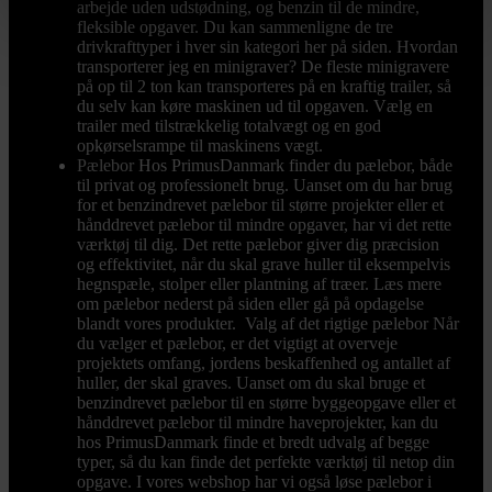
arbejde uden udstødning, og benzin til de mindre,
fleksible opgaver. Du kan sammenligne de tre
drivkrafttyper i hver sin kategori her på siden. Hvordan
transporterer jeg en minigraver? De fleste minigravere
på op til 2 ton kan transporteres på en kraftig trailer, så
du selv kan køre maskinen ud til opgaven. Vælg en
trailer med tilstrækkelig totalvægt og en god
opkørselsrampe til maskinens vægt.
Pælebor
Hos PrimusDanmark finder du pælebor, både
til privat og professionelt brug. Uanset om du har brug
for et benzindrevet pælebor til større projekter eller et
hånddrevet pælebor til mindre opgaver, har vi det rette
værktøj til dig. Det rette pælebor giver dig præcision
og effektivitet, når du skal grave huller til eksempelvis
hegnspæle, stolper eller plantning af træer. Læs mere
om pælebor nederst på siden eller gå på opdagelse
blandt vores produkter. Valg af det rigtige pælebor Når
du vælger et pælebor, er det vigtigt at overveje
projektets omfang, jordens beskaffenhed og antallet af
huller, der skal graves. Uanset om du skal bruge et
benzindrevet pælebor til en større byggeopgave eller et
hånddrevet pælebor til mindre haveprojekter, kan du
hos PrimusDanmark finde et bredt udvalg af begge
typer, så du kan finde det perfekte værktøj til netop din
opgave. I vores webshop har vi også løse pælebor i