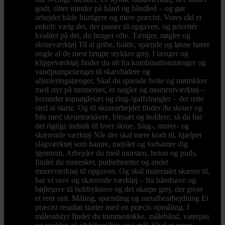
godt, sliter mindre på hånd og håndled – og gør
arbejdet både hurtigere og mere præcist. Vores råd er
enkelt: vælg det, der passer til opgaven, og prioritér
kvalitet på det, du bruger ofte. Tænger, nøgler og
skrueværktøj Til at gribe, holde, spænde og løsne hører
nogle af de mest brugte stykker grej. I tænger og
klippeværktøj finder du alt fra kombinationstænger og
vandpumpetænger til skævbidere og
afisoleringstænger. Skal du spænde bolte og møtrikker
med styr på momentet, er nøgler og momentværktøj –
herunder topnøglesæt og ring-/gaffelnøgler – det rette
sted at starte. Og til skruearbejdet finder du skruer og
bits med skruetrækkere, bitssæt og holdere, så du har
det rigtige indstik til hver skrue. Slag-, murer- og
skærende værktøj Når der skal mere kraft til, hjælper
slagværktøj som hamre, mejsler og forhamre dig
igennem. Arbejder du med mursten, beton og puds,
finder du muresker, pudsebrætter og andet
murerværktøj til opgaven. Og skal materialet skæres til,
har vi save og skærende værktøj – fra håndsave og
bøjlesave til hobbyknive og det skarpe grej, der giver
et rent snit. Måling, spænding og metalbearbejdning Et
præcist resultat starter med en præcis opmåling. I
måleudstyr finder du tommestokke, målebånd, vaterpas