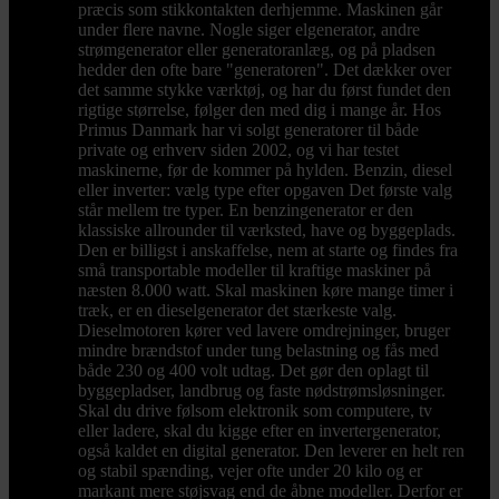
præcis som stikkontakten derhjemme. Maskinen går
under flere navne. Nogle siger elgenerator, andre
strømgenerator eller generatoranlæg, og på pladsen
hedder den ofte bare "generatoren". Det dækker over
det samme stykke værktøj, og har du først fundet den
rigtige størrelse, følger den med dig i mange år. Hos
Primus Danmark har vi solgt generatorer til både
private og erhverv siden 2002, og vi har testet
maskinerne, før de kommer på hylden. Benzin, diesel
eller inverter: vælg type efter opgaven Det første valg
står mellem tre typer. En benzingenerator er den
klassiske allrounder til værksted, have og byggeplads.
Den er billigst i anskaffelse, nem at starte og findes fra
små transportable modeller til kraftige maskiner på
næsten 8.000 watt. Skal maskinen køre mange timer i
træk, er en dieselgenerator det stærkeste valg.
Dieselmotoren kører ved lavere omdrejninger, bruger
mindre brændstof under tung belastning og fås med
både 230 og 400 volt udtag. Det gør den oplagt til
byggepladser, landbrug og faste nødstrømsløsninger.
Skal du drive følsom elektronik som computere, tv
eller ladere, skal du kigge efter en invertergenerator,
også kaldet en digital generator. Den leverer en helt ren
og stabil spænding, vejer ofte under 20 kilo og er
markant mere støjsvag end de åbne modeller. Derfor er