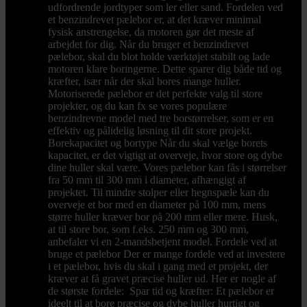
udfordrende jordtyper som ler eller sand. Fordelen ved
et benzindrevet pælebor er, at det kræver minimal
fysisk anstrengelse, da motoren gør det meste af
arbejdet for dig. Når du bruger et benzindrevet
pælebor, skal du blot holde værktøjet stabilt og lade
motoren klare boringerne. Dette sparer dig både tid og
kræfter, især når der skal bores mange huller.
Motoriserede pælebor er det perfekte valg til store
projekter, og du kan fx se vores populære
benzindrevne model med tre borstørrelser, som er en
effektiv og pålidelig løsning til dit store projekt.
Borekapacitet og bortype Når du skal vælge borets
kapacitet, er det vigtigt at overveje, hvor store og dybe
dine huller skal være. Vores pælebor kan fås i størrelser
fra 50 mm til 300 mm i diameter, afhængigt af
projektet. Til mindre stolper eller hegnspæle kan du
overveje et bor med en diameter på 100 mm, mens
større huller kræver bor på 200 mm eller mere. Husk,
at til store bor, som f.eks. 250 mm og 300 mm,
anbefaler vi en 2-mandsbetjent model. Fordele ved at
bruge et pælebor Der er mange fordele ved at investere
i et pælebor, hvis du skal i gang med et projekt, der
kræver at få gravet præcise huller ud. Her er nogle af
de største fordele: Spar tid og kræfter: Et pælebor er
ideelt til at bore præcise og dybe huller hurtigt og