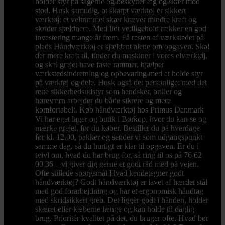
holder styr på sagerne og beskytter æg og skær mod
stød. Husk samtidig, at skarpt værktøj er sikkert
værktøj: et veltrimmet skær kræver mindre kraft og
skrider sjældnere. Med lidt vedligehold rækker en god
investering mange år frem. Få resten af værkstedet på
plads Håndværktøj er sjældent alene om opgaven. Skal
der mere kraft til, finder du maskiner i vores elværktøj,
og skal grejet have faste rammer, hjælper
værkstedsindretning og opbevaring med at holde styr
på værktøj og dele. Husk også det personlige: med det
rette sikkerhedsudstyr som handsker, briller og
høreværn arbejder du både sikrere og mere
komfortabelt. Køb håndværktøj hos Primus Danmark
Vi har eget lager og butik i Børkop, hvor du kan se og
mærke grejet, før du køber. Bestiller du på hverdage
før kl. 12.00, pakker og sender vi som udgangspunkt
samme dag, så du hurtigt er klar til opgaven. Er du i
tvivl om, hvad du har brug for, så ring til os på 76 62
00 36 – vi giver dig gerne et godt råd med på vejen.
Ofte stillede spørgsmål Hvad kendetegner godt
håndværktøj? Godt håndværktøj er lavet af hærdet stål
med god forarbejdning og har et ergonomisk håndtag
med skridsikkert greb. Det ligger godt i hånden, holder
skæret eller kæberne længe og kan holde til daglig
brug. Prioritér kvalitet på det, du bruger ofte. Hvad bør