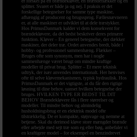
er forskel på en brændekløver, en brændeflækker og en
splitter. Svaret er både ja og nej. I praksis er det
forskellige betegnelser for samme type maskine,
afhængig af producent og brugssprog. Fællesnævneren
er, at alle maskiner er udviklet til at dele træstykker.
Hos PrimusDanmark kalder vi dem konsekvent for
brændekløvere, da det bedst beskriver deres primære
funktion. Kløver – En generel betegnelse, der dækker
maskiner, der deler træ. Ordet anvendes bredt, både i
hobby- og professionel sammenhæng. Flækker –
Bruges ofte som synonym, men har i nogle
sammenhænge været brugt om mindre kraftige
modeller til privat brug. Splitter – Et mere teknisk
udtryk, der især anvendes internationalt. Her henvises
ofte til selve kløvemekanismen, typisk hydraulisk. Hos
PrimusDanmark er det vigtigste, at du får den rigtige
løsning til dine behov, uanset hvilken betegnelse der
bruges. HVILKEN TYPE ER BEDST TIL DIT
BEHOV Brændekløvere fås i flere størrelser og
modeller. Til mindre behov og almindelig
husholdningsbrug er en elektrisk model ofte
tilstrækkelig. De er kompakte, støjsvage og nemme at
betjene. Skal du derimod kløve store mængder brænde
eller arbejde med sejt træ som eg eller bøg, anbefaler vi
en kraftigere model – for eksempel en benzindrevet