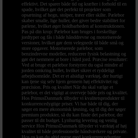
effektivt. Det sparer både tid og kræfter i forhold til en
spade, hvilket gør det perfekt til projekter som
opsætning af hegn, stolper, træer eller skilte. Pælebor
skaber smalle, lige huller, der giver bedre stabilitet for
pælene, hvilket øger holdbarheden af konstruktionen.
Pas på din krop: Pælebor kan bruges i forskellige
jordtyper og fås i både hånddrevne og motoriserede
versioner, hvilket gør dem velegnede til både små og
store opgaver. Motoriserede pælebor, som
benzindrevne modeller, reducerer fysisk belastning og
gør det nemmere at bore i hård jord. Præcise resultater:
Ved at bruge et pælebor forstyrrer du også mindre af
jorden omkring hullet, hvilket sikrer et ryddeligt
arbejdsområde. Det er et alsidigt værktøj, der hurtigt
kan tjene sig selv hjem gennem høj effektivitet og
præcision. Pris og kvalitet Når du skal vælge et
pælebor, er det vigtigt at overveje både pris og kvalitet.
Hos PrimusDanmark tilbyder vi kvalitetsprodukter til
konkurrencedygtige priser. Vi har både til dig, der
søger en mere økonomisk løsning, og til dig der søger
premium produkter, så du kan finde det pælebor, der
passer til dit budget. Lynhurtig levering og venlig
service Hos PrimusDanmark tilbyder vi værktøj af høj
kvalitet til både professionelle håndværkere og private.
Hos os kan du altid regne med konkurrencedygtige