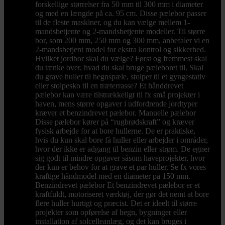
forskellige størrelser fra 50 mm til 300 mm i diameter
og med en længde på ca. 95 cm. Disse pælebor passer
til de fleste maskiner, og du kan vælge mellem 1-
mandsbetjente og 2-mandsbetjente modeller. Til større
bor, som 200 mm, 250 mm og 300 mm, anbefaler vi en
2-mandsbetjent model for ekstra kontrol og sikkerhed.
Hvilket jordbor skal du vælge? Først og fremmest skal
du tænke over, hvad du skal bruge pæleboret til. Skal
du grave huller til hegnspæle, stolper til et gyngestativ
eller stolpesko til en træterrasse? Et hånddrevet
pælebor kan være tilstrækkeligt til fx små projekter i
haven, mens større opgaver i udfordrende jordtyper
kræver et benzindrevet pælebor. Manuelle pælebor
Disse pælebor kører på “rugbrødskraft” og kræver
fysisk arbejde for at bore hullerne. De er praktiske,
hvis du kun skal bore få huller eller arbejder i områder,
hvor der ikke er adgang til benzin eller strøm. De egner
sig godt til mindre opgaver såsom haveprojekter, hvor
der kun er behov for at grave et par huller. Se fx vores
kraftige håndmodel med en diameter på 150 mm.
Benzindrevet pælebor Et benzindrevet pælebor er et
kraftfuldt, motoriseret værktøj, der gør det nemt at bore
flere huller hurtigt og præcist. Det er ideelt til større
projekter som opførelse af hegn, bygninger eller
installation af solcelleanlæg, og det kan bruges i