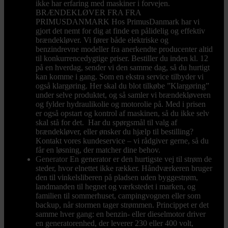
ikke har erfaring med maskiner i forvejen.
BRÆNDEKLØVER FRA FRA
PRIMUSDANMARK Hos PrimusDanmark har vi
gjort det nemt for dig at finde en pålidelig og effektiv
brændekløver. Vi fører både elektriske og
benzindrevne modeller fra anerkendte producenter altid
til konkurrencedygtige priser. Bestiller du inden kl. 12
på en hverdag, sender vi den samme dag, så du hurtigt
kan komme i gang. Som en ekstra service tilbyder vi
også klargøring. Her skal du blot tilkøbe ”Klargøring”
under selve produktet, og så samler vi brændekløveren
og fylder hydraulikolie og motorolie på. Med i prisen
er også opstart og kontrol af maskinen, så du ikke selv
skal stå for det. Har du spørgsmål til valg af
brændekløver, eller ønsker du hjælp til bestilling?
Kontakt vores kundeservice – vi rådgiver gerne, så du
får en løsning, der matcher dine behov.
Generator
En generator er den hurtigste vej til strøm de
steder, hvor elnettet ikke rækker. Håndværkeren bruger
den til vinkelsliberen på pladsen uden byggestrøm,
landmanden til hegnet og værkstedet i marken, og
familien til sommerhuset, campingvognen eller som
backup, når stormen tager strømmen. Princippet er det
samme hver gang: en benzin- eller dieselmotor driver
en generatorenhed, der leverer 230 eller 400 volt,