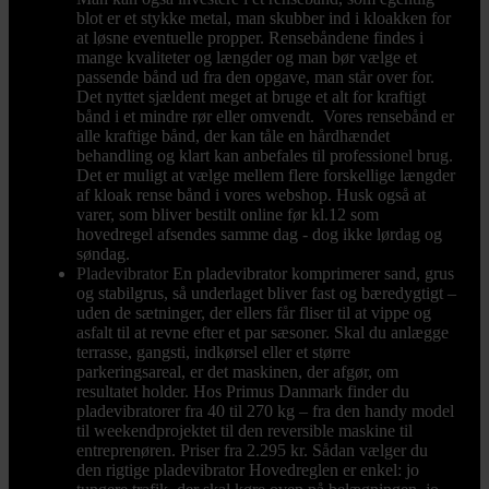
blot er et stykke metal, man skubber ind i kloakken for
at løsne eventuelle propper. Rensebåndene findes i
mange kvaliteter og længder og man bør vælge et
passende bånd ud fra den opgave, man står over for.
Det nyttet sjældent meget at bruge et alt for kraftigt
bånd i et mindre rør eller omvendt. Vores rensebånd er
alle kraftige bånd, der kan tåle en hårdhændet
behandling og klart kan anbefales til professionel brug.
Det er muligt at vælge mellem flere forskellige længder
af kloak rense bånd i vores webshop. Husk også at
varer, som bliver bestilt online før kl.12 som
hovedregel afsendes samme dag - dog ikke lørdag og
søndag.
Pladevibrator
En pladevibrator komprimerer sand, grus
og stabilgrus, så underlaget bliver fast og bæredygtigt –
uden de sætninger, der ellers får fliser til at vippe og
asfalt til at revne efter et par sæsoner. Skal du anlægge
terrasse, gangsti, indkørsel eller et større
parkeringsareal, er det maskinen, der afgør, om
resultatet holder. Hos Primus Danmark finder du
pladevibratorer fra 40 til 270 kg – fra den handy model
til weekendprojektet til den reversible maskine til
entreprenøren. Priser fra 2.295 kr. Sådan vælger du
den rigtige pladevibrator Hovedreglen er enkel: jo