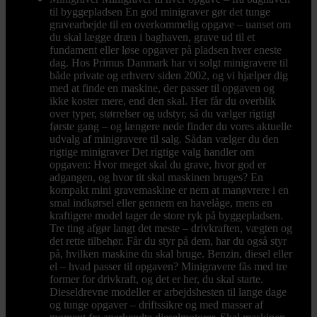
til byggepladsen En god minigraver gør det tunge
gravearbejde til en overkommelig opgave – uanset om
du skal lægge dræn i baghaven, grave ud til et
fundament eller løse opgaver på pladsen hver eneste
dag. Hos Primus Danmark har vi solgt minigravere til
både private og erhverv siden 2002, og vi hjælper dig
med at finde en maskine, der passer til opgaven og
ikke koster mere, end den skal. Her får du overblik
over typer, størrelser og udstyr, så du vælger rigtigt
første gang – og længere nede finder du vores aktuelle
udvalg af minigravere til salg. Sådan vælger du den
rigtige minigraver Det rigtige valg handler om
opgaven: Hvor meget skal du grave, hvor god er
adgangen, og hvor tit skal maskinen bruges? En
kompakt mini gravemaskine er nem at manøvrere i en
smal indkørsel eller gennem en havelåge, mens en
kraftigere model tager de store ryk på byggepladsen.
Tre ting afgør langt det meste – drivkraften, vægten og
det rette tilbehør. Får du styr på dem, har du også styr
på, hvilken maskine du skal bruge. Benzin, diesel eller
el – hvad passer til opgaven? Minigravere fås med tre
former for drivkraft, og det er her, du skal starte.
Dieseldrevne modeller er arbejdshesten til lange dage
og tunge opgaver – driftssikre og med masser af