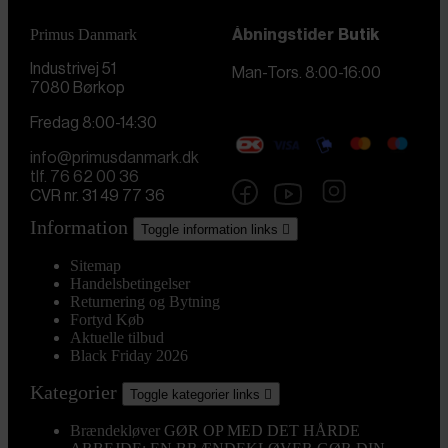
Primus Danmark
Åbningstider
Butik
Industrivej 51
Man-Tors. 8:00-16:00
7080 Børkop
Fredag 8:00-14:30
info@primusdanmark.dk
tlf. 76 62 00 36
CVR nr. 31 49 77 36
Information
Toggle information links

Sitemap
Handelsbetingelser
Returnering og Bytning
Fortyd Køb
Aktuelle tilbud
Black Friday 2026
Kategorier
Toggle kategorier links

Brændekløver
GØR OP MED DET HÅRDE