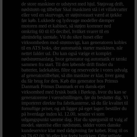
de store maskiner er udstyret med hjul. Støjsvag drift,
nødstrøm og tilbehør Skal maskinen stå i et villakvarter
eller ved en skurvogn, er støjniveauet værd at tjekke
før køb. Lukkede og lydsvage modeller dæmper
motoren med et kabinet, så støjen kommer ned
omkring 60 til 65 decibel, hvilket svarer til en
almindelig samtale. Vil du sikre huset eller
virksomheden mod strømsvigt, kan generatoren kobles
til en ATS boks, der automatisk starter maskinen, når
nettet falder ud. Du kan også vælge et komplet
nødstrømsanlæg, hvor generator og automatik er tænkt
sammen fra start. Til den løbende drift finder du
batterier, ladekabler, filtre og reservedele i vores udvalg
af generatortilbehør, så din maskine er klar, hver gang
du får brug for den. Køb din generator hos Primus
Danmark Primus Danmark er en dansk-ejet
virksomhed med fysisk butik i Børkop, hvor du kan se
generatorerne i vareudstillingen, før du beslutter dig. Vi
importerer direkte fra fabrikanterne, så du får kvalitet til
fornuftige priser, og alt ligger på eget lager: bestiller du
på hverdage inden kl. 12.00, sender vi som
udgangspunkt samme dag. Har du spørgsmål til valg af
model, størrelse eller nødstrøm, sidder vores danske
kundeservice klar med rådgivning før købet. Ring til os
på 76 62 00 36 eller kig forbi butikken. Ofte stillede