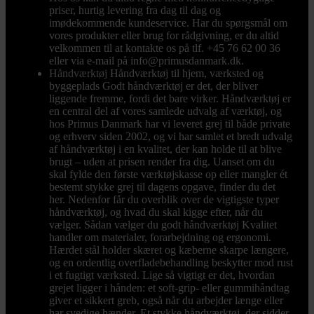
priser, hurtig levering fra dag til dag og
imødekommende kundeservice. Har du spørgsmål om
vores produkter eller brug for rådgivning, er du altid
velkommen til at kontakte os på tlf. +45 76 62 00 36
eller via e-mail på info@primusdanmark.dk.
Håndværktøj
Håndværktøj til hjem, værksted og
byggeplads Godt håndværktøj er det, der bliver
liggende fremme, fordi det bare virker. Håndværktøj er
en central del af vores samlede udvalg af værktøj, og
hos Primus Danmark har vi leveret grej til både private
og erhverv siden 2002, og vi har samlet et bredt udvalg
af håndværktøj i en kvalitet, der kan holde til at blive
brugt – uden at prisen render fra dig. Uanset om du
skal fylde den første værktøjskasse op eller mangler ét
bestemt stykke grej til dagens opgave, finder du det
her. Nedenfor får du overblik over de vigtigste typer
håndværktøj, og hvad du skal kigge efter, når du
vælger. Sådan vælger du godt håndværktøj Kvalitet
handler om materialer, forarbejdning og ergonomi.
Hærdet stål holder skæret og kæberne skarpe længere,
og en ordentlig overfladebehandling beskytter mod rust
i et fugtigt værksted. Lige så vigtigt er det, hvordan
grejet ligger i hånden: et soft-grip- eller gummihåndtag
giver et sikkert greb, også når du arbejder længe eller
har svedige hænder. Et stykke håndværktøj, der sidder