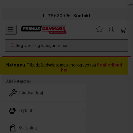
Skip to main content
tlf. 76 62 00 36
Kontakt
Søg varer og kategorier her ...
Netop nu
: Tilbud på udvalgte maskiner og værktøj
Se alle tilbud
her
Alle kategorier
håndværktøj
trykluft
svejsning