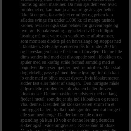
moms og uden maskiner. Da man sjældent ved hvad
problemet er, kan man jo af naturlige årsager heller
ikke få en pris, før arbejdet er udført og prisen kan
således svinge fra under 1.000 kr. til mange tusinde
kroner, hvis der også skal betales for gravearbejde og
nye rør. Kloakrensning - gør-det-selv Den billigste
løsning må nok være den vanddrevne afløbsrenser,
som monteres direkte på en haveslange og stoppes ned
i kloakken. Selv afløbsrenseren fås for under 200 kr.
og haveslangen har de fleste nok i forvejen. Denne lille
dims sendes ind mod det tilstoppede sted i kloakken og
spuler med en kraftig stråle fremad samtidig med at
bagudvendte dyser hjælper med fremdriften. Man skal
dog virkelig passe på med denne løsning, for den kan
jo ende med at blive meget dyrere, hvis kloakrenseren
sidder fast eller falder af slangen. Den hurtigste måde
at løse dette problem er nok vha. en batteridreven
kloakrenser. Denne maskine er udstyret med en lang
fjeder i metal, som drejer sig ind i kloakken og renser
vha. denne. Desuden får kloakrenseren strøm fra et
indbygget batteri, hvilket både gør den nemt at bruge i
alle sammenhænge. Da der kun er tale om en
spænding på kun 18 volt er denne løsning desuden
sikker også i våde omgivelser. Rensebånd til kloak
Man kan også investere i et rensebånd, som egentlig