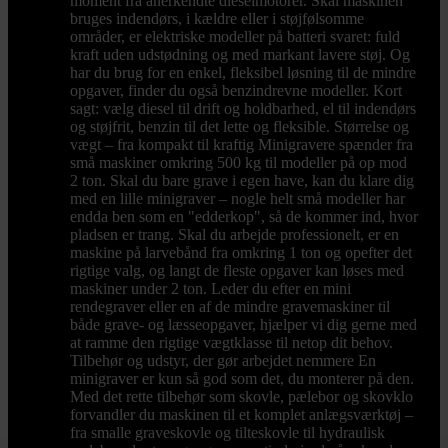
moment fra anerkendte dieselmotorer. Skal maskinen
bruges indendørs, i kældre eller i støjfølsomme
områder, er elektriske modeller på batteri svaret: fuld
kraft uden udstødning og med markant lavere støj. Og
har du brug for en enkel, fleksibel løsning til de mindre
opgaver, finder du også benzindrevne modeller. Kort
sagt: vælg diesel til drift og holdbarhed, el til indendørs
og støjfrit, benzin til det lette og fleksible. Størrelse og
vægt – fra kompakt til kraftig Minigravere spænder fra
små maskiner omkring 500 kg til modeller på op mod
2 ton. Skal du bare grave i egen have, kan du klare dig
med en lille minigraver – nogle helt små modeller har
endda ben som en "edderkop", så de kommer ind, hvor
pladsen er trang. Skal du arbejde professionelt, er en
maskine på larvebånd fra omkring 1 ton og opefter det
rigtige valg, og langt de fleste opgaver kan løses med
maskiner under 2 ton. Leder du efter en mini
rendegraver eller en af de mindre gravemaskiner til
både grave- og læsseopgaver, hjælper vi dig gerne med
at ramme den rigtige vægtklasse til netop dit behov.
Tilbehør og udstyr, der gør arbejdet nemmere En
minigraver er kun så god som det, du monterer på den.
Med det rette tilbehør som skovle, pælebor og skovklo
forvandler du maskinen til et komplet anlægsværktøj –
fra smalle graveskovle og tilteskovle til hydraulisk