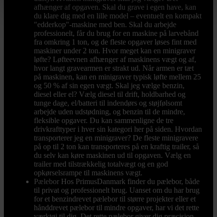
afhænger af opgaven. Skal du grave i egen have, kan
du klare dig med en lille model – eventuelt en kompakt
"edderkop"-maskine med ben. Skal du arbejde
professionelt, får du brug for en maskine på larvebånd
fra omkring 1 ton, og de fleste opgaver løses fint med
maskiner under 2 ton. Hvor meget kan en minigraver
løfte? Løfteevnen afhænger af maskinens vægt og af,
hvor langt gravearmen er strakt ud. Når armen er tæt
på maskinen, kan en minigraver typisk løfte mellem 25
og 50 % af sin egen vægt. Skal jeg vælge benzin,
diesel eller el? Vælg diesel til drift, holdbarhed og
tunge dage, el/batteri til indendørs og støjfølsomt
arbejde uden udstødning, og benzin til de mindre,
fleksible opgaver. Du kan sammenligne de tre
drivkrafttyper i hver sin kategori her på siden. Hvordan
transporterer jeg en minigraver? De fleste minigravere
på op til 2 ton kan transporteres på en kraftig trailer, så
du selv kan køre maskinen ud til opgaven. Vælg en
trailer med tilstrækkelig totalvægt og en god
opkørselsrampe til maskinens vægt.
Pælebor
Hos PrimusDanmark finder du pælebor, både
til privat og professionelt brug. Uanset om du har brug
for et benzindrevet pælebor til større projekter eller et
hånddrevet pælebor til mindre opgaver, har vi det rette
værktøj til dig. Det rette pælebor giver dig præcision