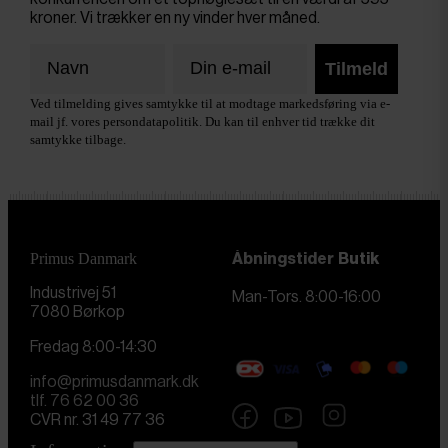
kroner. Vi trækker en ny vinder hver måned.
Tilmeld
Ved tilmelding gives samtykke til at modtage markedsføring via e-
mail jf. vores persondatapolitik. Du kan til enhver tid trække dit
samtykke tilbage.
Primus Danmark
Åbningstider
Butik
Industrivej 51
Man-Tors. 8:00-16:00
7080 Børkop
Fredag 8:00-14:30
info@primusdanmark.dk
tlf. 76 62 00 36
CVR nr. 31 49 77 36