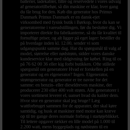
batterier, ladekabler, filtre og reservedele i vores udvalg
af generatortilbehør, så din maskine er klar, hver gang
du får brug for den. Køb din generator hos Primus
Danmark Primus Danmark er en dansk-ejet
virksomhed med fysisk butik i Børkop, hvor du kan se
generatorerne i vareudstillingen, før du beslutter dig. Vi
importerer direkte fra fabrikanterne, så du får kvalitet til
fornuftige priser, og alt ligger på eget lager: bestiller du
på hverdage inden kl. 12.00, sender vi som
udgangspunkt samme dag. Har du spørgsmål til valg af
model, størrelse eller nødstrøm, sidder vores danske
kundeservice klar med rådgivning før købet. Ring til os
på 76 62 00 36 eller kig forbi butikken. Ofte stillede
spørgsmål om generatorer Hvad er forskellen på en
generator og en elgenerator? Ingen. Elgenerator,
strømgenerator og generator er tre navne for det
samme: en benzin- eller dieseldreven maskine, der
producerer 230 eller 400 volt strøm. Alle generatorer i
vores sortiment leverer el, uanset hvad du kalder dem.
Hvor stor en generator skal jeg bruge? Læg
wattforbruget sammen for de apparater, der skal køre
samtidig, og husk at maskiner med motor kan kræve
op til tre gange deres normale forbrug i startøjeblikket.
Til lettere opgaver rækker en lille model på 1.000 til
2.200 watt, mens byggeplads og nødstrøm til en