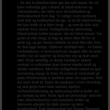
– fra den kvalitetsbevidste gør-det-selv-mand, der vil
have ordentligt grej i skuret, til håndværkeren og
virksomheden, der stiller krav til holdbarhed og
driftssikkerhed hver dag. Vi vælger vores sortiment
med drift og holdbarhed for øje, så du får håndværktøj,
der kan holde til at blive brugt – og som du ikke skal
udskifte hver sæson. Vedligehold og opbevaring
Håndværktøj holder længere, når det bliver passet. Tør
grejet af efter brug, så fugt og snavs ikke får lov at
sætte sig, og giv blanke ståldele en tynd film olie, hvis
de skal ligge længe. Opbevar værktøjet tørt – en lukket
værktøjskasse, et tavlesystem på væggen eller en taske
holder styr på sagerne og beskytter æg og skær mod
stød. Husk samtidig, at skarpt værktøj er sikkert
værktøj: et veltrimmet skær kræver mindre kraft og
skrider sjældnere. Med lidt vedligehold rækker en god
investering mange år frem. Få resten af værkstedet på
plads Håndværktøj er sjældent alene om opgaven. Skal
der mere kraft til, finder du maskiner i vores elværktøj,
og skal grejet have faste rammer, hjælper
værkstedsindretning og opbevaring med at holde styr
på værktøj og dele. Husk også det personlige: med det
rette sikkerhedsudstyr som handsker, briller og
høreværn arbejder du både sikrere og mere
komfortabelt. Køb håndværktøj hos Primus Danmark