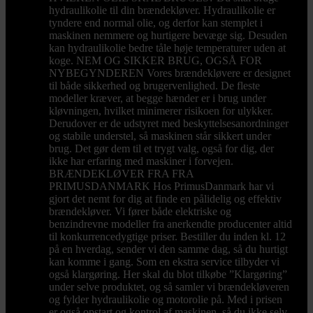
hydraulikolie til din brændekløver. Hydraulikolie er
tyndere end normal olie, og derfor kan stemplet i
maskinen nemmere og hurtigere bevæge sig. Desuden
kan hydraulikolie bedre tåle høje temperaturer uden at
koge. NEM OG SIKKER BRUG, OGSÅ FOR
NYBEGYNDEREN Vores brændekløvere er designet
til både sikkerhed og brugervenlighed. De fleste
modeller kræver, at begge hænder er i brug under
kløvningen, hvilket minimerer risikoen for ulykker.
Derudover er de udstyret med beskyttelsesanordninger
og stabile understel, så maskinen står sikkert under
brug. Det gør dem til et trygt valg, også for dig, der
ikke har erfaring med maskiner i forvejen.
BRÆNDEKLØVER FRA FRA
PRIMUSDANMARK Hos PrimusDanmark har vi
gjort det nemt for dig at finde en pålidelig og effektiv
brændekløver. Vi fører både elektriske og
benzindrevne modeller fra anerkendte producenter altid
til konkurrencedygtige priser. Bestiller du inden kl. 12
på en hverdag, sender vi den samme dag, så du hurtigt
kan komme i gang. Som en ekstra service tilbyder vi
også klargøring. Her skal du blot tilkøbe ”Klargøring”
under selve produktet, og så samler vi brændekløveren
og fylder hydraulikolie og motorolie på. Med i prisen
er også opstart og kontrol af maskinen, så du ikke selv