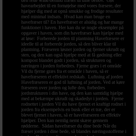
den rette walk-behind fræser til dine behov. Gør
havearbejdet til en fornøjelse med vores fræsere, der
hjælper dig med at opnå smukke og frodige resultater
med minimal indsats. Hvad kan man bruge en
havefræser til? En havefræser er alsidig og har mange
funktioner i haven. Her kan du se nogle eksempler på
opgaver i haven, som din havefræser kan hjælpe med
at løse: Forberede jorden til plantning Havefræsere er
ideelle til at forberede jorden, så den bliver klar til
plantning. Fræseren løsner jorden og fjerner ukrudt og
sten, og den kan også hjælpe med at få gødning eller
kompost blandet godt i jorden, så strukturen og
næringen i jorden forbedres. Fjerne græs i et område
Vil du fjerne græs fra et område i haven, så er
havefræseren et effektivt redskab. Luftning af jorden
Havefræseren er god til luftning af jorden. Ved at køre
fræseren over jorden og lufte den, forbedres
jordstrukturen i din have, og den kan samtidig hjælpe
med at bekæmpe ukrudt og skadedyr i jorden. Fjerne
rodnettet i jorden Vil du have fjernet et kraftigt rodnet i
jorden fra eksempelvis en busk eller et træ, der er
blevet fjernet i haven, så er havefræseren en effektiv
hjælper. Den kan nemlig nemt skære gennem
rødderne. Sådan havefræser du dine bede Når du
fræser jorden i dine bede, så blandes næringsstofferne i