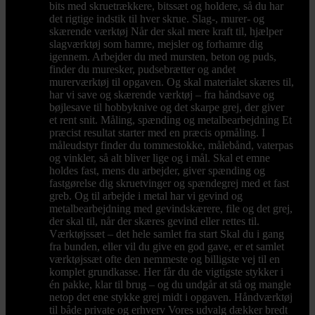
bits med skruetrækkere, bitssæt og holdere, så du har
det rigtige indstik til hver skrue. Slag-, murer- og
skærende værktøj Når der skal mere kraft til, hjælper
slagværktøj som hamre, mejsler og forhamre dig
igennem. Arbejder du med mursten, beton og puds,
finder du muresker, pudsebrætter og andet
murerværktøj til opgaven. Og skal materialet skæres til,
har vi save og skærende værktøj – fra håndsave og
bøjlesave til hobbyknive og det skarpe grej, der giver
et rent snit. Måling, spænding og metalbearbejdning Et
præcist resultat starter med en præcis opmåling. I
måleudstyr finder du tommestokke, målebånd, vaterpas
og vinkler, så alt bliver lige og i mål. Skal et emne
holdes fast, mens du arbejder, giver spænding og
fastgørelse dig skruetvinger og spændegrej med et fast
greb. Og til arbejde i metal har vi gevind og
metalbearbejdning med gevindskærere, file og det grej,
der skal til, når der skæres gevind eller rettes til.
Værktøjssæt – det hele samlet fra start Skal du i gang
fra bunden, eller vil du give en god gave, er et samlet
værktøjssæt ofte den nemmeste og billigste vej til en
komplet grundkasse. Her får du de vigtigste stykker i
én pakke, klar til brug – og du undgår at stå og mangle
netop det ene stykke grej midt i opgaven. Håndværktøj
til både private og erhverv Vores udvalg dækker bredt