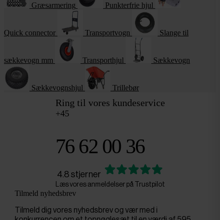
Græsarmering
Punkterfrie hjul
Quick connector
Transportvogn
Slange til
sækkevogn mm
Transporthjul
Sækkevogn
Sækkevognshjul
Trillebør
Ring til vores kundeservice
+45
76 62 00 36
4.8 stjerner
Læs vores anmeldelser på Trustpilot
Tilmeld nyhedsbrev
Tilmeld dig vores nyhedsbrev og vær med i
konkurrencen om et topnøglesæt til en værdi af 595