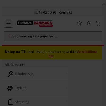
Skip to main content
tlf. 76 62 00 36
Kontakt
Søg varer og kategorier her ...
Netop nu
: Tilbud på udvalgte maskiner og værktøj
Se alle tilbud
her
Alle kategorier
håndværktøj
trykluft
svejsning