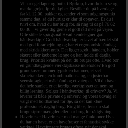
Vi har eget lager og butik i Børkop, hvor du kan se og
mærke grejet, før du køber. Bestiller du på hverdage
før kl. 12.00, pakker og sender vi som udgangspunkt
samme dag, så du hurtigt er klar til opgaven. Er du i
tvivl om, hvad du har brug for, så ring til os på 76 62
00 36 – vi giver dig gerne et godt råd med på vejen.
Ofte stillede spørgsmål Hvad kendetegner godt
håndværktøj? Godt håndværktøj er lavet af hærdet stål
med god forarbejdning og har et ergonomisk håndtag
med skridsikkert greb. Det ligger godt i hånden, holder
skæret eller kæberne længe og kan holde til daglig
brug. Prioritér kvalitet på det, du bruger ofte. Hvad bør
en grundlæggende værktøjskasse indeholde? En god
grundkasse rummer typisk en hammer, et sæt
skruetrækkere, en kombinationstang, en justerbar
svensknøgle, et målebånd og et vaterpas. Vil du have
det hele samlet, er et færdigt værktøjssæt en nem og
billig løsning. Sælger I håndværktøj til erhverv? Ja. Vi
leverer til både private og erhverv, og vores udvalg er
valgt med holdbarhed for øje, så det kan klare
professionel, daglig brug. Ring til os, hvis du skal
bruge større mængder eller har brug for rådgivning.
Havefræser
Havefræser med mange funktioner Hvis
du har en have, er en havefræser et fantastisk stykke
værktøj. Havefræsere bruges oftest, når der skal