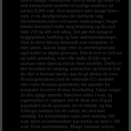
Den er billigst i anskaffelse, nem at starte og findes fra
små transportable modeller til kraftige maskiner på
næsten 8.000 watt. Skal maskinen køre mange timer i
træk, er en dieselgenerator det stærkeste valg.
Dieselmotoren kører ved lavere omdrejninger, bruger
mindre brændstof under tung belastning og fås med
både 230 og 400 volt udtag. Det gør den oplagt til
byggepladser, landbrug og faste nødstrømsløsninger.
Skal du drive følsom elektronik som computere, tv
eller ladere, skal du kigge efter en invertergenerator,
også kaldet en digital generator. Den leverer en helt ren
og stabil spænding, vejer ofte under 20 kilo og er
markant mere støjsvag end de åbne modeller. Derfor er
den favoritten til camping, sommerhus og festival. Går
du efter et bestemt mærke, kan du gå direkte til vores
Honda-generatorer med de velkendte EU-modeller
eller vores Hyundai-generatorer, der spænder fra
kompakte invertere til store dieselanlæg. Sådan vælger
du den rigtige størrelse Størrelsen måles i watt, og
regnestykket er vigtigere end de fleste tror. Kig på
typepladen på de apparater, du vil tilslutte, og læg
forbruget sammen for det udstyr, der skal køre
samtidig. En hækkeklipper nøjes med omkring 500
watt, mens en kaffemaskine kan trække op mod 1.500
watt. Husk startstrømmen. Mange maskiner kræver