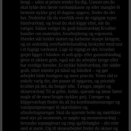
brugt – uden at prisen render fra dig. Uanset om du
skal fylde den første værktøjskasse op eller mangler ét
bestemt stykke grej til dagens opgave, finder du det
her. Nedenfor får du overblik over de vigtigste typer
håndværktøj, og hvad du skal kigge efter, når du
vælger. Sådan vælger du godt håndværktøj Kvalitet
handler om materialer, forarbejdning og ergonomi.
Hærdet stål holder skæret og kæberne skarpe længere,
og en ordentlig overfladebehandling beskytter mod rust
i et fugtigt værksted. Lige så vigtigt er det, hvordan
grejet ligger i hånden: et soft-grip- eller gummihåndtag
giver et sikkert greb, også når du arbejder længe eller
har svedige hænder. Et stykke håndværktøj, der sidder
godt, sliter mindre på hånd og håndled – og gør
arbejdet både hurtigere og mere præcist. Vores råd er
enkelt: vælg det, der passer til opgaven, og prioritér
kvalitet på det, du bruger ofte. Tænger, nøgler og
skrueværktøj Til at gribe, holde, spænde og løsne hører
nogle af de mest brugte stykker grej. I tænger og
klippeværktøj finder du alt fra kombinationstænger og
vandpumpetænger til skævbidere og
afisoleringstænger. Skal du spænde bolte og møtrikker
med styr på momentet, er nøgler og momentværktøj –
herunder topnøglesæt og ring-/gaffelnøgler – det rette
sted at starte. Og til skruearbejdet finder du skruer og