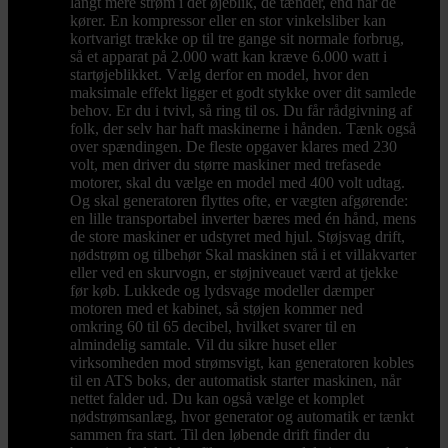
langt mere strøm i det øjeblik, de tænder, end når de
kører. En kompressor eller en stor vinkelsliber kan
kortvarigt trække op til tre gange sit normale forbrug,
så et apparat på 2.000 watt kan kræve 6.000 watt i
startøjeblikket. Vælg derfor en model, hvor den
maksimale effekt ligger et godt stykke over dit samlede
behov. Er du i tvivl, så ring til os. Du får rådgivning af
folk, der selv har haft maskinerne i hånden. Tænk også
over spændingen. De fleste opgaver klares med 230
volt, men driver du større maskiner med trefasede
motorer, skal du vælge en model med 400 volt udtag.
Og skal generatoren flyttes ofte, er vægten afgørende:
en lille transportabel inverter bæres med én hånd, mens
de store maskiner er udstyret med hjul. Støjsvag drift,
nødstrøm og tilbehør Skal maskinen stå i et villakvarter
eller ved en skurvogn, er støjniveauet værd at tjekke
før køb. Lukkede og lydsvage modeller dæmper
motoren med et kabinet, så støjen kommer ned
omkring 60 til 65 decibel, hvilket svarer til en
almindelig samtale. Vil du sikre huset eller
virksomheden mod strømsvigt, kan generatoren kobles
til en ATS boks, der automatisk starter maskinen, når
nettet falder ud. Du kan også vælge et komplet
nødstrømsanlæg, hvor generator og automatik er tænkt
sammen fra start. Til den løbende drift finder du