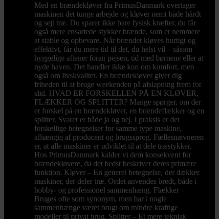
Med en brændekløver fra PrimusDanmark overtager
maskinen det tunge arbejde og kløver nemt både hårdt
og sejt træ. Du sparer ikke bare fysisk kræfter, du får
også mere ensartede stykker brænde, som er nemmere
at stable og opbevare. Når brændet kløves hurtigt og
effektivt, får du mere tid til det, du helst vil – såsom
hyggelige aftener foran pejsen, tid med børnene eller at
nyde haven. Det handler ikke kun om komfort, men
også om livskvalitet. En brændekløver giver dig
friheden til at bruge weekenden på afslapning frem for
slid. HVAD ER FORSKELLEN PÅ EN KLØVER,
FLÆKKER OG SPLITTER? Mange spørger, om der
er forskel på en brændekløver, en brændeflækker og en
splitter. Svaret er både ja og nej. I praksis er det
forskellige betegnelser for samme type maskine,
afhængig af producent og brugssprog. Fællesnævneren
er, at alle maskiner er udviklet til at dele træstykker.
Hos PrimusDanmark kalder vi dem konsekvent for
brændekløvere, da det bedst beskriver deres primære
funktion. Kløver – En generel betegnelse, der dækker
maskiner, der deler træ. Ordet anvendes bredt, både i
hobby- og professionel sammenhæng. Flækker –
Bruges ofte som synonym, men har i nogle
sammenhænge været brugt om mindre kraftige
modeller til privat brug. Splitter – Et mere teknisk