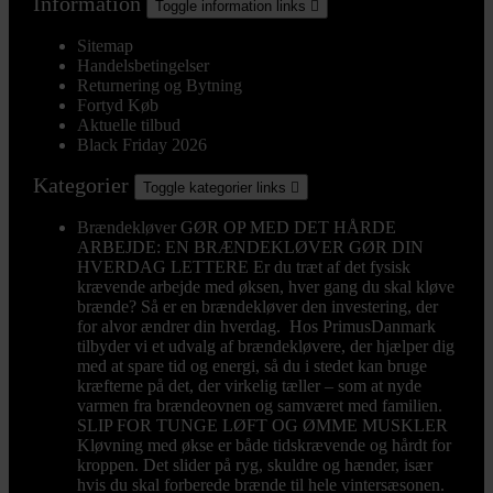
Information
Toggle information links

Sitemap
Handelsbetingelser
Returnering og Bytning
Fortyd Køb
Aktuelle tilbud
Black Friday 2026
Kategorier
Toggle kategorier links

Brændekløver
GØR OP MED DET HÅRDE
ARBEJDE: EN BRÆNDEKLØVER GØR DIN
HVERDAG LETTERE Er du træt af det fysisk
krævende arbejde med øksen, hver gang du skal kløve
brænde? Så er en brændekløver den investering, der
for alvor ændrer din hverdag. Hos PrimusDanmark
tilbyder vi et udvalg af brændekløvere, der hjælper dig
med at spare tid og energi, så du i stedet kan bruge
kræfterne på det, der virkelig tæller – som at nyde
varmen fra brændeovnen og samværet med familien.
SLIP FOR TUNGE LØFT OG ØMME MUSKLER
Kløvning med økse er både tidskrævende og hårdt for
kroppen. Det slider på ryg, skuldre og hænder, især
hvis du skal forberede brænde til hele vintersæsonen.