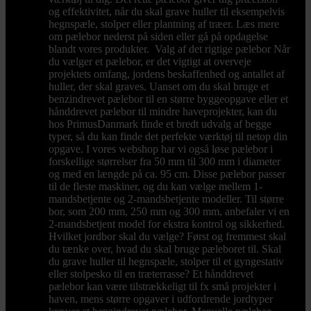
og effektivitet, når du skal grave huller til eksempelvis
hegnspæle, stolper eller plantning af træer. Læs mere
om pælebor nederst på siden eller gå på opdagelse
blandt vores produkter. Valg af det rigtige pælebor Når
du vælger et pælebor, er det vigtigt at overveje
projektets omfang, jordens beskaffenhed og antallet af
huller, der skal graves. Uanset om du skal bruge et
benzindrevet pælebor til en større byggeopgave eller et
hånddrevet pælebor til mindre haveprojekter, kan du
hos PrimusDanmark finde et bredt udvalg af begge
typer, så du kan finde det perfekte værktøj til netop din
opgave. I vores webshop har vi også løse pælebor i
forskellige størrelser fra 50 mm til 300 mm i diameter
og med en længde på ca. 95 cm. Disse pælebor passer
til de fleste maskiner, og du kan vælge mellem 1-
mandsbetjente og 2-mandsbetjente modeller. Til større
bor, som 200 mm, 250 mm og 300 mm, anbefaler vi en
2-mandsbetjent model for ekstra kontrol og sikkerhed.
Hvilket jordbor skal du vælge? Først og fremmest skal
du tænke over, hvad du skal bruge pæleboret til. Skal
du grave huller til hegnspæle, stolper til et gyngestativ
eller stolpesko til en træterrasse? Et hånddrevet
pælebor kan være tilstrækkeligt til fx små projekter i
haven, mens større opgaver i udfordrende jordtyper