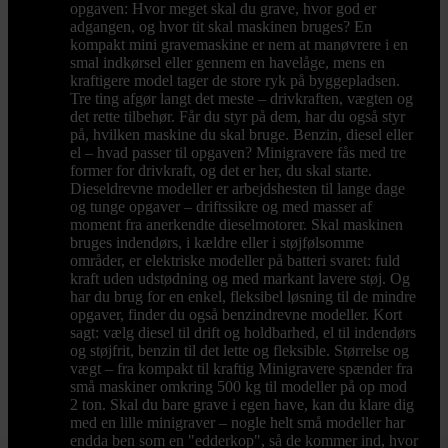
opgaven: Hvor meget skal du grave, hvor god er
adgangen, og hvor tit skal maskinen bruges? En
kompakt mini gravemaskine er nem at manøvrere i en
smal indkørsel eller gennem en havelåge, mens en
kraftigere model tager de store ryk på byggepladsen.
Tre ting afgør langt det meste – drivkraften, vægten og
det rette tilbehør. Får du styr på dem, har du også styr
på, hvilken maskine du skal bruge. Benzin, diesel eller
el – hvad passer til opgaven? Minigravere fås med tre
former for drivkraft, og det er her, du skal starte.
Dieseldrevne modeller er arbejdshesten til lange dage
og tunge opgaver – driftssikre og med masser af
moment fra anerkendte dieselmotorer. Skal maskinen
bruges indendørs, i kældre eller i støjfølsomme
områder, er elektriske modeller på batteri svaret: fuld
kraft uden udstødning og med markant lavere støj. Og
har du brug for en enkel, fleksibel løsning til de mindre
opgaver, finder du også benzindrevne modeller. Kort
sagt: vælg diesel til drift og holdbarhed, el til indendørs
og støjfrit, benzin til det lette og fleksible. Størrelse og
vægt – fra kompakt til kraftig Minigravere spænder fra
små maskiner omkring 500 kg til modeller på op mod
2 ton. Skal du bare grave i egen have, kan du klare dig
med en lille minigraver – nogle helt små modeller har
endda ben som en "edderkop", så de kommer ind, hvor