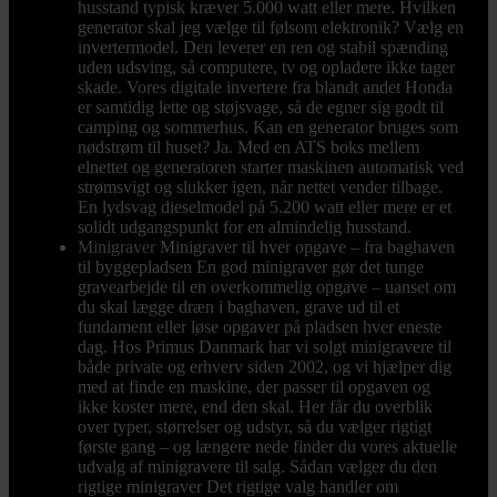
husstand typisk kræver 5.000 watt eller mere. Hvilken
generator skal jeg vælge til følsom elektronik? Vælg en
invertermodel. Den leverer en ren og stabil spænding
uden udsving, så computere, tv og opladere ikke tager
skade. Vores digitale invertere fra blandt andet Honda
er samtidig lette og støjsvage, så de egner sig godt til
camping og sommerhus. Kan en generator bruges som
nødstrøm til huset? Ja. Med en ATS boks mellem
elnettet og generatoren starter maskinen automatisk ved
strømsvigt og slukker igen, når nettet vender tilbage.
En lydsvag dieselmodel på 5.200 watt eller mere er et
solidt udgangspunkt for en almindelig husstand.
Minigraver
Minigraver til hver opgave – fra baghaven
til byggepladsen En god minigraver gør det tunge
gravearbejde til en overkommelig opgave – uanset om
du skal lægge dræn i baghaven, grave ud til et
fundament eller løse opgaver på pladsen hver eneste
dag. Hos Primus Danmark har vi solgt minigravere til
både private og erhverv siden 2002, og vi hjælper dig
med at finde en maskine, der passer til opgaven og
ikke koster mere, end den skal. Her får du overblik
over typer, størrelser og udstyr, så du vælger rigtigt
første gang – og længere nede finder du vores aktuelle
udvalg af minigravere til salg. Sådan vælger du den
rigtige minigraver Det rigtige valg handler om