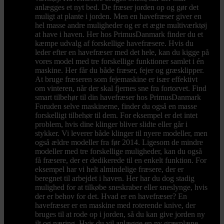
anlægges et nyt bed. De fræser jorden op og gør det
muligt at plante i jorden. Men en havefræser giver en
hel masse andre muligheder og er et ægte multiværktøj
at have i haven. Her hos PrimusDanmark finder du et
kæmpe udvalg af forskellige havefræsere. Hvis du
leder efter en havefræser med det hele, kan du kigge på
vores model med tre forskellige funktioner samlet i én
maskine. Her får du både fræser, fejer og græsklipper.
At bruge fræseren som fejemaskine er især effektivt
om vinteren, når der skal fjernes sne fra fortorvet. Find
smart tilbehør til din havefræser hos PrimusDanmark
Foruden selve maskinerne, finder du også en masse
forskelligt tilbehør til dem. For eksempel er det intet
problem, hvis dine klinger bliver slidte eller går i
stykker. Vi leverer både klinger til nyere modeller, men
også ældre modeller fra før 2014. Ligesom de mindre
modeller med tre forskellige muligheder, kan du også
få fræsere, der er dedikerede til en enkelt funktion. For
eksempel har vi helt almindelige fræsere, der er
beregnet til arbejdet i haven. Her har du dog stadig
mulighed for at tilkøbe sneskraber eller sneslynge, hvis
der er behov for det. Hvad er en havefræser? En
havefræser er en maskine med roterende knive, der
bruges til at rode op i jorden, så du kan give jorden ny
ilt og næring. Hvis du vil anlægge en ny græsplæne,