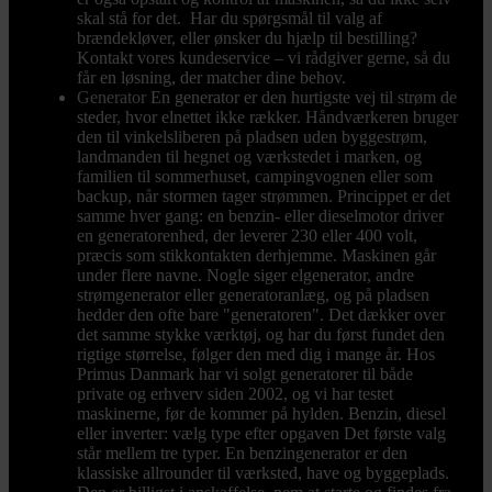
skal stå for det. Har du spørgsmål til valg af
brændekløver, eller ønsker du hjælp til bestilling?
Kontakt vores kundeservice – vi rådgiver gerne, så du
får en løsning, der matcher dine behov.
Generator
En generator er den hurtigste vej til strøm de
steder, hvor elnettet ikke rækker. Håndværkeren bruger
den til vinkelsliberen på pladsen uden byggestrøm,
landmanden til hegnet og værkstedet i marken, og
familien til sommerhuset, campingvognen eller som
backup, når stormen tager strømmen. Princippet er det
samme hver gang: en benzin- eller dieselmotor driver
en generatorenhed, der leverer 230 eller 400 volt,
præcis som stikkontakten derhjemme. Maskinen går
under flere navne. Nogle siger elgenerator, andre
strømgenerator eller generatoranlæg, og på pladsen
hedder den ofte bare "generatoren". Det dækker over
det samme stykke værktøj, og har du først fundet den
rigtige størrelse, følger den med dig i mange år. Hos
Primus Danmark har vi solgt generatorer til både
private og erhverv siden 2002, og vi har testet
maskinerne, før de kommer på hylden. Benzin, diesel
eller inverter: vælg type efter opgaven Det første valg
står mellem tre typer. En benzingenerator er den
klassiske allrounder til værksted, have og byggeplads.