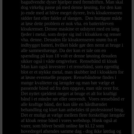
bagudvendte dyser hjælper med fremdriften. Man skal
dog virkelig passe på med denne løsning, for den kan
jo ende med at blive meget dyrere, hvis kloakrenseren
sidder fast eller falder af slangen. Den hurtigste måde
at løse dette problem er nok vha. en batteridreven
kloakrenser. Denne maskine er udstyret med en lang
fjeder i metal, som drejer sig ind i kloakken og renser
vha. denne. Desuden får kloakrenseren strøm fra et
indbygget batteri, hvilket både gør den nemt at bruge i
alle sammenhænge. Da der kun er tale om en
spænding på kun 18 volt er denne løsning desuden
sikker også i våde omgivelser. Rensebånd til kloak
Man kan også investere i et rensebånd, som egentlig
blot er et stykke metal, man skubber ind i kloakken for
at løsne eventuelle propper. Rensebåndene findes i
mange kvaliteter og længder og man bør vælge et
passende bånd ud fra den opgave, man står over for.
Det nyttet sjældent meget at bruge et alt for kraftigt
bånd i et mindre rør eller omvendt. Vores rensebånd er
alle kraftige bånd, der kan tåle en hårdhændet
behandling og klart kan anbefales til professionel brug.
Det er muligt at vælge mellem flere forskellige længder
af kloak rense bånd i vores webshop. Husk også at
varer, som bliver bestilt online før kl.12 som
hovedregel afsendes samme dag - dog ikke lørdag og