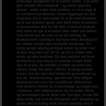
forskellige muligheder for at komme videre. Lad andre
gøre arbejdet Den nemmeste - og måske også den
dyreste - måde at løse dette problem, er vel at ringe til
en autoriseret kloakmester. Denne faggruppe har den
ekspertise, der er nødvendigt for at få renset kloakken
og de kan desuden hjælpe med finde fejlen til miseren:
en konstruktion med for lidt fald, et brud på kloakrør
eller andet der gør at kloakken ikke virker som førhen.
Som nævnt kan det være en ret dyr løsning, da
kloakmesteren naturligvis skal have (time-)betaling for
det udførte arbejde plus eventuelle kørepenge. En
hurtig google søgning på kloak mester og priser viser
at disse begynder ved 565 kr. og det er endda uden
moms og uden maskiner. Da man sjældent ved hvad
problemet er, kan man jo af naturlige årsager heller
ikke få en pris, før arbejdet er udført og prisen kan
således svinge fra under 1.000 kr. til mange tusinde
kroner, hvis der også skal betales for gravearbejde og
nye rør. Kloakrensning - gør-det-selv Den billigste
løsning må nok være den vanddrevne afløbsrenser,
som monteres direkte på en haveslange og stoppes ned
i kloakken. Selv afløbsrenseren fås for under 200 kr.
og haveslangen har de fleste nok i forvejen. Denne lille
dims sendes ind mod det tilstoppede sted i kloakken og
spuler med en kraftig stråle fremad samtidig med at