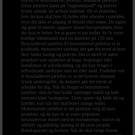
kræver et benzindrevet pælebor. Manuelle pælebor
Disse pælebor kører på “rugbrødskraft” og kræver
fysisk arbejde for at bore hullerne. De er praktiske,
hvis du kun skal bore få huller eller arbejder i områder,
hvor der ikke er adgang til benzin eller strøm. De egner
sig godt til mindre opgaver såsom haveprojekter, hvor
der kun er behov for at grave et par huller. Se fx vores
kraftige håndmodel med en diameter på 150 mm.
Benzindrevet pælebor Et benzindrevet pælebor er et
kraftfuldt, motoriseret værktøj, der gør det nemt at bore
flere huller hurtigt og præcist. Det er ideelt til større
projekter som opførelse af hegn, bygninger eller
installation af solcelleanlæg, og det kan bruges i
udfordrende jordtyper som ler eller sand. Fordelen ved
et benzindrevet pælebor er, at det kræver minimal
fysisk anstrengelse, da motoren gør det meste af
arbejdet for dig. Når du bruger et benzindrevet
pælebor, skal du blot holde værktøjet stabilt og lade
motoren klare boringerne. Dette sparer dig både tid og
kræfter, især når der skal bores mange huller.
Motoriserede pælebor er det perfekte valg til store
projekter, og du kan fx se vores populære
benzindrevne model med tre borstørrelser, som er en
effektiv og pålidelig løsning til dit store projekt.
Borekapacitet og bortype Når du skal vælge borets