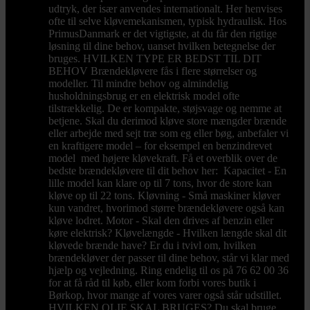
udtryk, der især anvendes internationalt. Her henvises
ofte til selve kløvemekanismen, typisk hydraulisk. Hos
PrimusDanmark er det vigtigste, at du får den rigtige
løsning til dine behov, uanset hvilken betegnelse der
bruges. HVILKEN TYPE ER BEDST TIL DIT
BEHOV Brændekløvere fås i flere størrelser og
modeller. Til mindre behov og almindelig
husholdningsbrug er en elektrisk model ofte
tilstrækkelig. De er kompakte, støjsvage og nemme at
betjene. Skal du derimod kløve store mængder brænde
eller arbejde med sejt træ som eg eller bøg, anbefaler vi
en kraftigere model – for eksempel en benzindrevet
model med højere kløvekraft. Få et overblik over de
bedste brændekløvere til dit behov her: Kapacitet - En
lille model kan klare op til 7 tons, hvor de store kan
kløve op til 22 tons. Kløvning - Små maskiner kløver
kun vandret, hvorimod større brændekløvere også kan
kløve lodret. Motor - Skal den drives af benzin eller
køre elektrisk? Kløvelængde - Hvilken længde skal dit
kløvede brænde have? Er du i tvivl om, hvilken
brændekløver der passer til dine behov, står vi klar med
hjælp og vejledning. Ring endelig til os på 76 62 00 36
for at få råd til køb, eller kom forbi vores butik i
Børkop, hvor mange af vores varer også står udstillet.
HVILKEN OLIE SKAL BRUGES? Du skal bruge