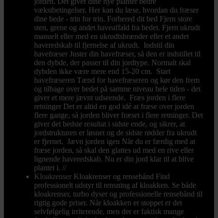
jorden. Det giver dine nye planter bedre
vækstbetingelser. Her kan du læse, hvordan du fræser
dine bede - trin for trin. Forbered dit bed Fjern store
sten, grene og andet haveaffald fra bedet. Fjern ukrudt
manuelt eller med en ukrudtsbrænder eller et andet
haveredskab til fjernelse af ukrudt. Indstil din
havefræser Juster din havefræser, så den er indstillet til
den dybde, der passer til din jordtype. Normalt skal
dybden ikke være mere end 15-20 cm. Start
havefræseren Tænd for havefræseren og kør den frem
og tilbage over bedet på samme niveau hele tiden - det
giver et mere jævnt udseende. Fræs jorden i flere
retninger Det er altid en god idé at fræse over jorden
flere gange, så jorden bliver fræset i flere retninger. Det
giver det bedste resultat i sidste ende, og sikrer, at
jordstrukturen er løsnet og de sidste rødder fra ukrudt
er fjernet. Jævn jorden igen Når du er færdig med at
fræse jorden, så skal den glattes ud med en rive eller
lignende haveredskab. Nu er din jord klar til at blive
plantet i. //
Kloakrenser
Kloakrenser og rensebånd Find
professionelt udstyr til rensning af kloakken. Se både
kloakrenser, turbo dyser og professionelle rensebånd til
rigtig gode priser. Når kloakken er stoppet er det
selvfølgelig irriterende, men der er faktisk mange