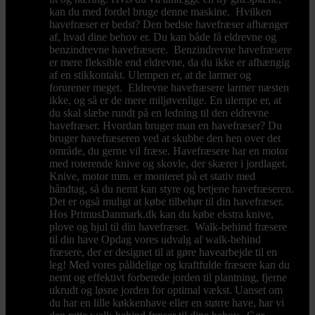
kan du med fordel bruge denne maskine. Hvilken
havefræser er bedst? Den bedste havefræser afhænger
af, hvad dine behov er. Du kan både få eldrevne og
benzindrevne havefræsere. Benzindrevne havefræsere
er mere fleksible end eldrevne, da du ikke er afhængig
af en stikkontakt. Ulempen er, at de larmer og
forurener meget. Eldrevne havefræsere larmer næsten
ikke, og så er de mere miljøvenlige. En ulempe er, at
du skal slæbe rundt på en ledning til den eldrevne
havefræser. Hvordan bruger man en havefræser? Du
bruger havefræseren ved at skubbe den hen over det
område, du gerne vil fræse. Havefræsere har en motor
med roterende knive og skovle, der skærer i jordlaget.
Knive, motor mm. er monteret på et stativ med
håndtag, så du nemt kan styre og betjene havefræseren.
Det er også muligt at købe tilbehør til din havefræser.
Hos PrimusDanmark.dk kan du købe ekstra knive,
plove og hjul til din havefræser. Walk-behind fræsere
til din have Opdag vores udvalg af walk-behind
fræsere, der er designet til at gøre havearbejde til en
leg! Med vores pålidelige og kraftfulde fræsere kan du
nemt og effektivt forberede jorden til plantning, fjerne
ukrudt og løsne jorden for optimal vækst. Uanset om
du har en lille køkkenhave eller en større have, har vi