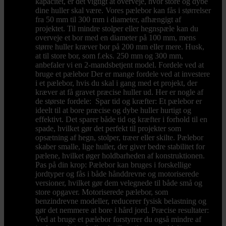
kapacitet, er det vigtigt at overveje, hvor store og dybe
dine huller skal være. Vores pælebor kan fås i størrelser
fra 50 mm til 300 mm i diameter, afhængigt af
projektet. Til mindre stolper eller hegnspæle kan du
overveje et bor med en diameter på 100 mm, mens
større huller kræver bor på 200 mm eller mere. Husk,
at til store bor, som f.eks. 250 mm og 300 mm,
anbefaler vi en 2-mandsbetjent model. Fordele ved at
bruge et pælebor Der er mange fordele ved at investere
i et pælebor, hvis du skal i gang med et projekt, der
kræver at få gravet præcise huller ud. Her er nogle af
de største fordele: Spar tid og kræfter: Et pælebor er
ideelt til at bore præcise og dybe huller hurtigt og
effektivt. Det sparer både tid og kræfter i forhold til en
spade, hvilket gør det perfekt til projekter som
opsætning af hegn, stolper, træer eller skilte. Pælebor
skaber smalle, lige huller, der giver bedre stabilitet for
pælene, hvilket øger holdbarheden af konstruktionen.
Pas på din krop: Pælebor kan bruges i forskellige
jordtyper og fås i både hånddrevne og motoriserede
versioner, hvilket gør dem velegnede til både små og
store opgaver. Motoriserede pælebor, som
benzindrevne modeller, reducerer fysisk belastning og
gør det nemmere at bore i hård jord. Præcise resultater:
Ved at bruge et pælebor forstyrrer du også mindre af