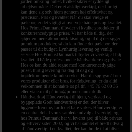
jorden omkring hullet, hvilket sikrer et ryddeligt
arbejdsområde. Det er et alsidigt værktøj, der hurtigt
kan tjene sig selv hjem gennem høj effektivitet og
præcision. Pris og kvalitet Når du skal vælge et
pælebor, er det vigtigt at overveje både pris og kvalitet.
Hos PrimusDanmark tilbyder vi kvalitetsprodukter til
konkurrencedygtige priser. Vi har både til dig, der
søger en mere økonomisk løsning, og til dig der søger
premium produkter, så du kan finde det pælebor, der
passer til dit budget. Lynhurtig levering og venlig
service Hos PrimusDanmark tilbyder vi værktøj af høj
kvalitet til både professionelle håndværkere og private.
Hos os kan du altid regne med konkurrencedygtige
priser, hurtig levering fra dag til dag og
imødekommende kundeservice. Har du spørgsmål om
vores produkter eller brug for rådgivning, er du altid
velkommen til at kontakte os på tlf. +45 76 62 00 36
eller via e-mail på info@primusdanmark.dk.
Håndværktøj
Håndværktøj til hjem, værksted og
byggeplads Godt håndværktøj er det, der bliver
liggende fremme, fordi det bare virker. Håndværktøj er
en central del af vores samlede udvalg af værktøj, og
hos Primus Danmark har vi leveret grej til både private
og erhverv siden 2002, og vi har samlet et bredt udvalg
af håndværktøj i en kvalitet, der kan holde til at blive