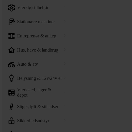
værktøjstilbehør
stationære maskiner
entreprenør & anlæg
hus, have & landbrug
auto & atv
belysning & 12v/24v el
værksted, lager &
depot
stiger, løft & stilladser
sikkerhedsudstyr