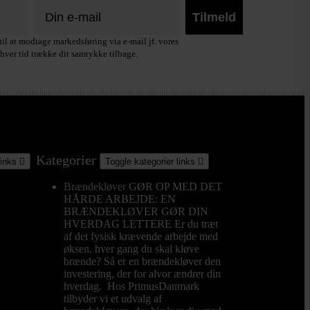
Tilmeld
il at modtage markedsføring via e-mail jf. vores
hver tid trække dit samtykke tilbage.
Kategorier
links

Toggle kategorier links

Brændekløver
GØR OP MED DET
HÅRDE ARBEJDE: EN
BRÆNDEKLØVER GØR DIN
HVERDAG LETTERE Er du træt
af det fysisk krævende arbejde med
øksen, hver gang du skal kløve
brænde? Så er en brændekløver den
investering, der for alvor ændrer din
hverdag. Hos PrimusDanmark
tilbyder vi et udvalg af