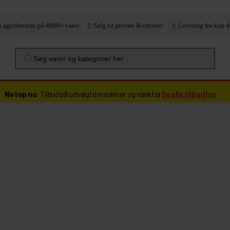
Lagerførende på 4000+ varer
Salg til private & erhverv
Levering fra kun 4
Søg varer og kategorier her ...
Netop nu
: Tilbud på udvalgte maskiner og værktøj
Se alle tilbud her