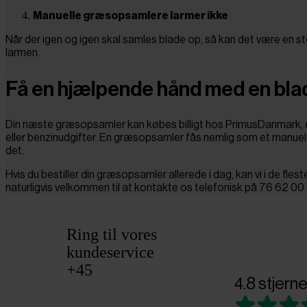
Manuelle græsopsamlere larmer ikke
Når der igen og igen skal samles blade op, så kan det være en st
larmen.
Få en hjælpende hånd med en bl
Din næste græsopsamler kan købes billigt hos PrimusDanmark, og 
eller benzinudgifter. En græsopsamler fås nemlig som et manuel
det.
Hvis du bestiller din græsopsamler allerede i dag, kan vi i de fles
naturligvis velkommen til at kontakte os telefonisk på 76 62 00 36 
Ring til vores
kundeservice
+45
4.8 stjerne