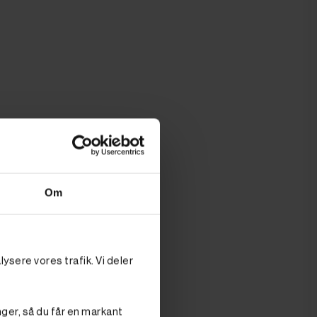
Om
ysere vores trafik. Vi deler
ar tendens til
nger, så du får en markant