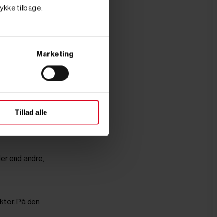
ark. De løse
tykke tilbage.
omgange.
år at tage
Marketing
Tillad alle
l køre din
er end andre,
ktor. På den