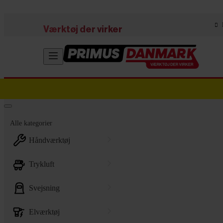
Skip to main content
Værktøj der virker
Alle kategorier
håndværktøj
trykluft
svejsning
elværktøj