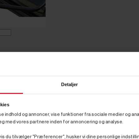
RIS
d -
Detaljer
n græsopsamler
kies
sse indhold og annoncer, vise funktioner fra sociale medier og anal
n, vil du elske at lette havearbejdet med en græsopsamler. Med en
øg med vores partnere inden for annoncering og analyse.
jdet på mindre udendørs arealer, hvor eksempelvis græs og blade h
is du tilvælger "Præferencer", husker vi dine personlige indstilli