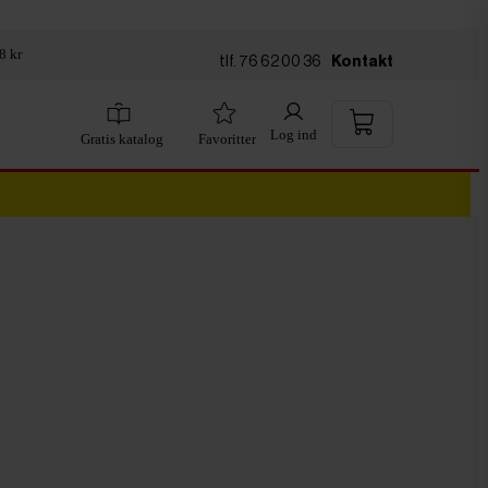
8 kr
tlf. 76 62 00 36
Kontakt
Log ind
Gratis katalog
Favoritter