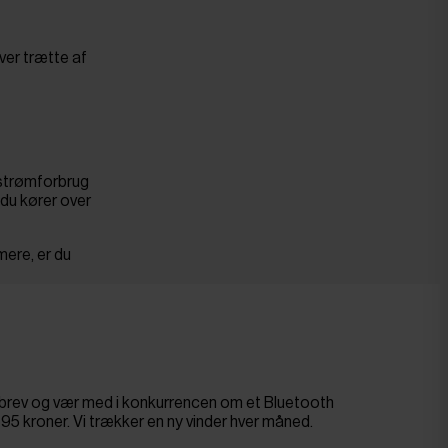
ver trætte af
 strømforbrug
du kører over
mere, er du
sbrev og vær med i konkurrencen om et Bluetooth
695 kroner. Vi trækker en ny vinder hver måned.