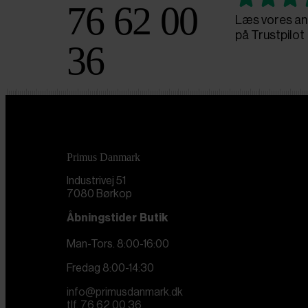
76 62 00
Læs vores an
på Trustpilot
36
Primus Danmark
Industrivej 51
7080 Børkop
Åbningstider
Butik
Man-Tors. 8:00-16:00
Fredag 8:00-14:30
info@primusdanmark.dk
tlf. 76 62 00 36