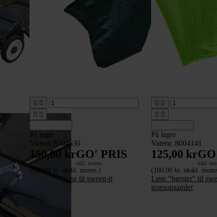








Tilføj til kurv
Tilføj til kurv
På lager
På lager
Varenr. 8004630
Varenr. 8004141
150,00 kr
GO' PRIS
125,00 kr
GO'
inkl. moms
inkl. m
(120,00 kr. ekskl. moms.)
(100,00 kr. ekskl. moms
Løs/ekstra pose til sweep-it
Løse "børster" til swe
græsopsamler
græsopsamler