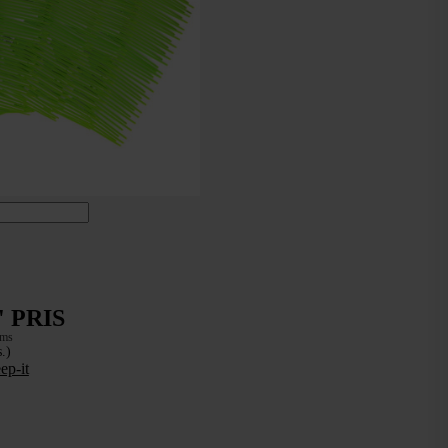
 PRIS
oms
.)
ep-it