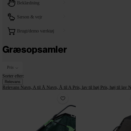
beklædning
sæson & vejr
brugt/demo værktøj
Græsopsamler
Pris
Sorter efter:
Relevans
Relevans
Navn, A til Å
Navn, Å til A
Pris, lav til høj
Pris, høj til lav
N