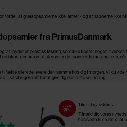
or fordel, at græsopsamlerne ikke larmer - og at naboerne ikke bli
adopsamler fra PrimusDanmark
vi tilbyder en praktisk løsning, som ikke koster noget i hverken
t redskab, der automatisk samler det uønskede materiale op, når 
te tilfælde allerede levere den hjemme hos dig i morgen. Vil du vide 
– så vil vi gøre alt for at give dig den rette vejledning.
Tilmeld nyhedsbrev
395,-
Tilmeld dig vores nyhed
r
høreværn til en værdi af 