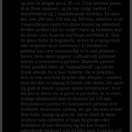
og med en længde på ca. 95 cm. Disse pælebor passer
til de fleste maskiner, og du kan vælge mellem 1-
mandsbetjente og 2-mandsbetjente modeller. Til større
bor, som 200 mm, 250 mm og 300 mm, anbefaler vi en
2-mandsbetjent model for ekstra kontrol og sikkerhed.
Hvilket jordbor skal du vælge? Først og fremmest skal
du tænke over, hvad du skal bruge pæleboret til. Skal
du grave huller til hegnspæle, stolper til et gyngestativ
eller stolpesko til en træterrasse? Et hånddrevet
pælebor kan være tilstrækkeligt til fx små projekter i
haven, mens større opgaver i udfordrende jordtyper
kræver et benzindrevet pælebor. Manuelle pælebor
Disse pælebor kører på “rugbrødskraft” og kræver
fysisk arbejde for at bore hullerne. De er praktiske,
hvis du kun skal bore få huller eller arbejder i områder,
hvor der ikke er adgang til benzin eller strøm. De egner
sig godt til mindre opgaver såsom haveprojekter, hvor
der kun er behov for at grave et par huller. Se fx vores
kraftige håndmodel med en diameter på 150 mm.
Benzindrevet pælebor Et benzindrevet pælebor er et
kraftfuldt, motoriseret værktøj, der gør det nemt at bore
flere huller hurtigt og præcist. Det er ideelt til større
projekter som opførelse af hegn, bygninger eller
installation af solcelleanlæg, og det kan bruges i
udfordrende jordtyper som ler eller sand. Fordelen ved