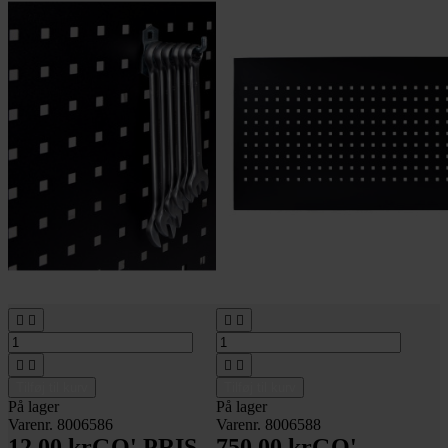








Tilføj til kurv
Tilføj til kurv
På lager
På lager
Varenr. 8006586
Varenr. 8006588
12,00 kr
GO' PRIS
750,00 kr
GO'