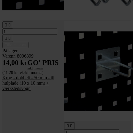




Tilføj til kurv
På lager
Varenr. 8006899
14,00 kr
GO' PRIS
inkl. moms
(11,20 kr. ekskl. moms.)
Krog - dobbelt - 50 mm - til
hulplade (10 x 10 mm) +
værkstedsvogn

