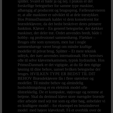
splitter. Svaret er både ja og nej. I praksis er det
forskellige betegnelser for samme type maskine,
afhængig af producent og brugssprog. Fællesnævneren
er, at alle maskiner er udviklet til at dele træstykker.
Hos PrimusDanmark kalder vi dem konsekvent for
brændekløvere, da det bedst beskriver deres primære
funktion. Kløver – En generel betegnelse, der dækker
maskiner, der deler træ. Ordet anvendes bredt, både i
hobby- og professionel sammenhæng. Flækker –
Bruges ofte som synonym, men har i nogle
sammenhænge været brugt om mindre kraftige
modeller til privat brug. Splitter – Et mere teknisk
udtryk, der især anvendes internationalt. Her henvises
ofte til selve kløvemekanismen, typisk hydraulisk. Hos
PrimusDanmark er det vigtigste, at du får den rigtige
løsning til dine behov, uanset hvilken betegnelse der
bruges. HVILKEN TYPE ER BEDST TIL DIT
BEHOV Brændekløvere fås i flere størrelser og
modeller. Til mindre behov og almindelig
husholdningsbrug er en elektrisk model ofte
tilstrækkelig. De er kompakte, støjsvage og nemme at
betjene. Skal du derimod kløve store mængder brænde
eller arbejde med sejt træ som eg eller bøg, anbefaler vi
en kraftigere model – for eksempel en benzindrevet
model med højere kløvekraft. Få et overblik over de