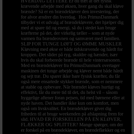
HVERDAG LETTERE Er du træt af det fysisk
krævende arbejde med øksen, hver gang du skal kløve
brænde? Så er en brændekløver den investering, der
for alvor ændrer din hverdag. Hos PrimusDanmark
tilbyder vi et udvalg af brændekløvere, der hjælper dig
med at spare tid og energi, så du i stedet kan bruge
kræfterne på det, der virkelig tæller – som at nyde
varmen fra brændeovnen og samværet med familien.
SLIP FOR TUNGE LØFT OG ØMME MUSKLER
Kløvning med økse er både tidskrævende og hårdt for
kroppen. Det slider på ryg, skuldre og hænder, især
hvis du skal forberede brænde til hele vintersæsonen.
Med en brændekløver fra PrimusDanmark overtager
maskinen det tunge arbejde og kløver nemt både hårdt
og sejt træ. Du sparer ikke bare fysisk kræfter, du får
også mere ensartede stykker brænde, som er nemmere
at stable og opbevare. Når brændet kløves hurtigt og
effektivt, får du mere tid til det, du helst vil – såsom
hyggelige aftener foran pejsen, tid med børnene eller at
nyde haven. Det handler ikke kun om komfort, men
også om livskvalitet. En brændekløver giver dig
friheden til at bruge weekenden på afslapning frem for
slid. HVAD ER FORSKELLEN PÅ EN KLØVER,
FLÆKKER OG SPLITTER? Mange spørger, om der
er forskel på en brændekløver, en brændeflækker og en