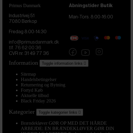
Primus Danmark
Åbningstider
Butik
Industrivej 51
Man-Tors. 8:00-16:00
7080 Børkop
Fredag 8:00-14:30
info@primusdanmark.dk
tlf. 76 62 00 36
CVR nr. 31 49 77 36
Information
Toggle information links

Sitemap
Handelsbetingelser
Returnering og Bytning
Fortyd Køb
Aktuelle tilbud
Black Friday 2026
Kategorier
Toggle kategorier links

Brændekløver
GØR OP MED DET HÅRDE
ARBEJDE: EN BRÆNDEKLØVER GØR DIN