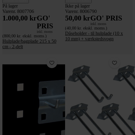
Tilføj til kurv
Tilføj til kurv
På lager
Ikke på lager
Varenr. 8007706
Varenr. 8006790
1.000,00 kr
GO'
50,00 kr
GO' PRIS
inkl. moms
PRIS
(40,00 kr. ekskl. moms.)
inkl. moms
Dåseholder - til hulplade (10 x
(800,00 kr. ekskl. moms.)
10 mm) + værkstedsvogn
Hulplade/bagplade 215 x 50
cm - 2-delt