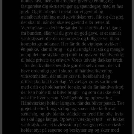
holdes fast, mens du arbejder, giver spænding og
fastgørelse dig skruetvinger og spændegrej med et fast
greb. Og til arbejde i metal har vi gevind og
metalbearbejdning med gevindskærere, file og det grej,
der skal til, når der skæres gevind eller rettes til.
Værktøjssæt – det hele samlet fra start Skal du i gang
fra bunden, eller vil du give en god gave, er et samlet
værktøjssæt ofte den nemmeste og billigste vej til en
komplet grundkasse. Her får du de vigtigste stykker i
én pakke, klar til brug – og du undgår at stå og mangle
netop det ene stykke grej midt i opgaven. Håndværktøj
til både private og erhverv Vores udvalg dækker bredt
– fra den kvalitetsbevidste gør-det-selv-mand, der vil
have ordentligt grej i skuret, til håndværkeren og
virksomheden, der stiller krav til holdbarhed og
driftssikkerhed hver dag. Vi vælger vores sortiment
med drift og holdbarhed for øje, så du får håndværktøj,
der kan holde til at blive brugt – og som du ikke skal
udskifte hver sæson. Vedligehold og opbevaring
Håndværktøj holder længere, når det bliver passet. Tør
grejet af efter brug, så fugt og snavs ikke får lov at
sætte sig, og giv blanke ståldele en tynd film olie, hvis
de skal ligge længe. Opbevar værktøjet tørt – en lukket
værktøjskasse, et tavlesystem på væggen eller en taske
holder styr på sagerne og beskytter æg og skær mod