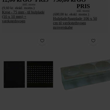
inkl. moms
PRIS
(9,60 kr. ekskl. moms.)
inkl. moms
Krog - 75 mm - til hulplade
(600,00 kr. ekskl. moms.)
(10 x 10 mm) +
Hulplade/bagplade 106 x 50
værkstedsvogn
cm til værkstedsvogn
m/overskabe