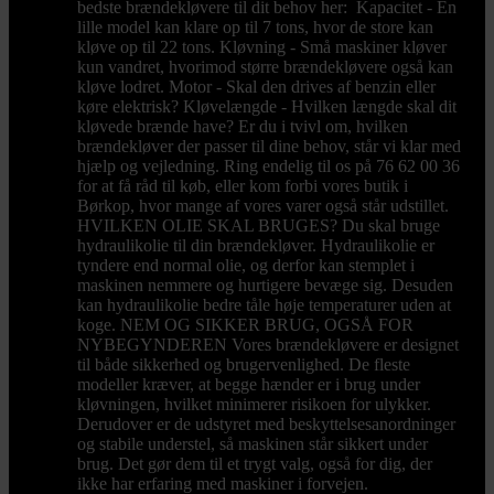
bedste brændekløvere til dit behov her: Kapacitet - En
lille model kan klare op til 7 tons, hvor de store kan
kløve op til 22 tons. Kløvning - Små maskiner kløver
kun vandret, hvorimod større brændekløvere også kan
kløve lodret. Motor - Skal den drives af benzin eller
køre elektrisk? Kløvelængde - Hvilken længde skal dit
kløvede brænde have? Er du i tvivl om, hvilken
brændekløver der passer til dine behov, står vi klar med
hjælp og vejledning. Ring endelig til os på 76 62 00 36
for at få råd til køb, eller kom forbi vores butik i
Børkop, hvor mange af vores varer også står udstillet.
HVILKEN OLIE SKAL BRUGES? Du skal bruge
hydraulikolie til din brændekløver. Hydraulikolie er
tyndere end normal olie, og derfor kan stemplet i
maskinen nemmere og hurtigere bevæge sig. Desuden
kan hydraulikolie bedre tåle høje temperaturer uden at
koge. NEM OG SIKKER BRUG, OGSÅ FOR
NYBEGYNDEREN Vores brændekløvere er designet
til både sikkerhed og brugervenlighed. De fleste
modeller kræver, at begge hænder er i brug under
kløvningen, hvilket minimerer risikoen for ulykker.
Derudover er de udstyret med beskyttelsesanordninger
og stabile understel, så maskinen står sikkert under
brug. Det gør dem til et trygt valg, også for dig, der
ikke har erfaring med maskiner i forvejen.