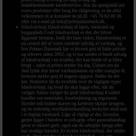
imødekommende kundeservice. Har du spørgsmål om
vores produkter eller brug for rådgivning, er du altid
velkommen til at kontakte os på tlf. +45 76 62 00 36
eller via e-mail på info@primusdanmark.dk.
Håndværktøj
Håndværktøj til hjem, værksted og
byggeplads Godt håndværktøj er det, der bliver
liggende fremme, fordi det bare virker. Håndværktøj er
en central del af vores samlede udvalg af værktøj, og
hos Primus Danmark har vi leveret grej til både private
og erhverv siden 2002, og vi har samlet et bredt udvalg
af håndværktøj i en kvalitet, der kan holde til at blive
brugt – uden at prisen render fra dig. Uanset om du
skal fylde den første værktøjskasse op eller mangler ét
bestemt stykke grej til dagens opgave, finder du det
her. Nedenfor får du overblik over de vigtigste typer
håndværktøj, og hvad du skal kigge efter, når du
vælger. Sådan vælger du godt håndværktøj Kvalitet
handler om materialer, forarbejdning og ergonomi.
Hærdet stål holder skæret og kæberne skarpe længere,
og en ordentlig overfladebehandling beskytter mod rust
i et fugtigt værksted. Lige så vigtigt er det, hvordan
grejet ligger i hånden: et soft-grip- eller gummihåndtag
giver et sikkert greb, også når du arbejder længe eller
har svedige hænder. Et stykke håndværktøj, der sidder