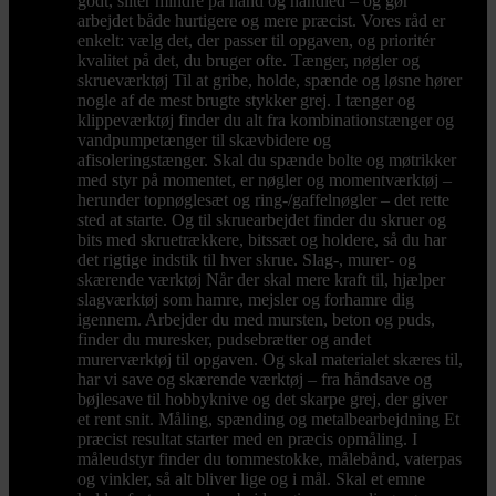
godt, sliter mindre på hånd og håndled – og gør
arbejdet både hurtigere og mere præcist. Vores råd er
enkelt: vælg det, der passer til opgaven, og prioritér
kvalitet på det, du bruger ofte. Tænger, nøgler og
skrueværktøj Til at gribe, holde, spænde og løsne hører
nogle af de mest brugte stykker grej. I tænger og
klippeværktøj finder du alt fra kombinationstænger og
vandpumpetænger til skævbidere og
afisoleringstænger. Skal du spænde bolte og møtrikker
med styr på momentet, er nøgler og momentværktøj –
herunder topnøglesæt og ring-/gaffelnøgler – det rette
sted at starte. Og til skruearbejdet finder du skruer og
bits med skruetrækkere, bitssæt og holdere, så du har
det rigtige indstik til hver skrue. Slag-, murer- og
skærende værktøj Når der skal mere kraft til, hjælper
slagværktøj som hamre, mejsler og forhamre dig
igennem. Arbejder du med mursten, beton og puds,
finder du muresker, pudsebrætter og andet
murerværktøj til opgaven. Og skal materialet skæres til,
har vi save og skærende værktøj – fra håndsave og
bøjlesave til hobbyknive og det skarpe grej, der giver
et rent snit. Måling, spænding og metalbearbejdning Et
præcist resultat starter med en præcis opmåling. I
måleudstyr finder du tommestokke, målebånd, vaterpas
og vinkler, så alt bliver lige og i mål. Skal et emne