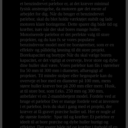
et benzindrevet pælebor er, at det kræver minimal
fysisk anstrengelse, da motoren gør det meste af
arbejdet for dig. Når du bruger et benzindrevet
pælebor, skal du blot holde værktøjet stabilt og lade
motoren klare boringerne. Dette sparer dig både tid og
kræfter, især når der skal bores mange huller.
Motoriserede pælebor er det perfekte valg til store
projekter, og du kan fx se vores populære
benzindrevne model med tre borstørrelser, som er en
effektiv og pålidelig løsning til dit store projekt.
Borekapacitet og bortype Når du skal vælge borets
kapacitet, er det vigtigt at overveje, hvor store og dybe
dine huller skal være. Vores pælebor kan fås i størrelser
fra 50 mm til 300 mm i diameter, afhængigt af
projektet. Til mindre stolper eller hegnspæle kan du
overveje et bor med en diameter på 100 mm, mens
større huller kræver bor på 200 mm eller mere. Husk,
at til store bor, som f.eks. 250 mm og 300 mm,
anbefaler vi en 2-mandsbetjent model. Fordele ved at
bruge et pælebor Der er mange fordele ved at investere
i et pælebor, hvis du skal i gang med et projekt, der
kræver at få gravet præcise huller ud. Her er nogle af
de største fordele: Spar tid og kræfter: Et pælebor er
ideelt til at bore præcise og dybe huller hurtigt og
effektivt. Det sparer både tid og kræfter i forhold til en