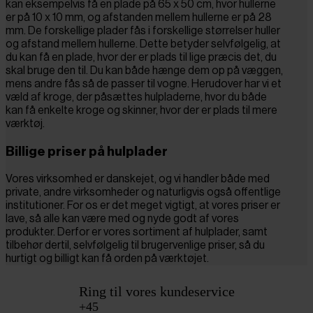
kan eksempelvis få en plade på 65 x 50 cm, hvor hullerne
er på 10 x 10 mm, og afstanden mellem hullerne er på 28
mm. De forskellige plader fås i forskellige størrelser huller
og afstand mellem hullerne. Dette betyder selvfølgelig, at
du kan få en plade, hvor der er plads til lige præcis det, du
skal bruge den til. Du kan både hænge dem op på væggen,
mens andre fås så de passer til vogne. Herudover har vi et
væld af kroge, der påsættes hulpladerne, hvor du både
kan få enkelte kroge og skinner, hvor der er plads til mere
værktøj.
Billige priser på hulplader
Vores virksomhed er danskejet, og vi handler både med
private, andre virksomheder og naturligvis også offentlige
institutioner. For os er det meget vigtigt, at vores priser er
lave, så alle kan være med og nyde godt af vores
produkter. Derfor er vores sortiment af hulplader, samt
tilbehør dertil, selvfølgelig til brugervenlige priser, så du
hurtigt og billigt kan få orden på værktøjet.
Ring til vores kundeservice
+45