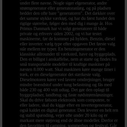
under flere navne. Nogle siger elgenerator, andre
strømgenerator eller generatoranlæg, og på pladsen
hedder den ofte bare "generatoren". Det dækker over
det samme stykke værktøj, og har du først fundet den
rigtige størrelse, følger den med dig i mange år. Hos
Primus Danmark har vi solgt generatorer til både
private og erhverv siden 2002, og vi har testet
maskinerne, før de kommer på hylden. Benzin, diesel
eller inverter: vælg type efter opgaven Det første valg
står mellem tre typer. En benzingenerator er den
klassiske allrounder til værksted, have og byggeplads.
Den er billigst i anskaffelse, nem at starte og findes fra
små transportable modeller til kraftige maskiner på
næsten 8.000 watt. Skal maskinen køre mange timer i
træk, er en dieselgenerator det stærkeste valg.
Dieselmotoren kører ved lavere omdrejninger, bruger
mindre brændstof under tung belastning og fås med
både 230 og 400 volt udtag. Det gør den oplagt til
byggepladser, landbrug og faste nødstrømsløsninger.
Skal du drive følsom elektronik som computere, tv
eller ladere, skal du kigge efter en invertergenerator,
også kaldet en digital generator. Den leverer en helt ren
og stabil spænding, vejer ofte under 20 kilo og er
markant mere støjsvag end de åbne modeller. Derfor er
den favoritten til camping, sommerhus og festival. Går