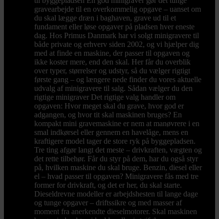
til byggepladsen En god minigraver gør det tunge
gravearbejde til en overkommelig opgave – uanset om
du skal lægge dræn i baghaven, grave ud til et
fundament eller løse opgaver på pladsen hver eneste
dag. Hos Primus Danmark har vi solgt minigravere til
både private og erhverv siden 2002, og vi hjælper dig
med at finde en maskine, der passer til opgaven og
ikke koster mere, end den skal. Her får du overblik
over typer, størrelser og udstyr, så du vælger rigtigt
første gang – og længere nede finder du vores aktuelle
udvalg af minigravere til salg. Sådan vælger du den
rigtige minigraver Det rigtige valg handler om
opgaven: Hvor meget skal du grave, hvor god er
adgangen, og hvor tit skal maskinen bruges? En
kompakt mini gravemaskine er nem at manøvrere i en
smal indkørsel eller gennem en havelåge, mens en
kraftigere model tager de store ryk på byggepladsen.
Tre ting afgør langt det meste – drivkraften, vægten og
det rette tilbehør. Får du styr på dem, har du også styr
på, hvilken maskine du skal bruge. Benzin, diesel eller
el – hvad passer til opgaven? Minigravere fås med tre
former for drivkraft, og det er her, du skal starte.
Dieseldrevne modeller er arbejdshesten til lange dage
og tunge opgaver – driftssikre og med masser af
moment fra anerkendte dieselmotorer. Skal maskinen