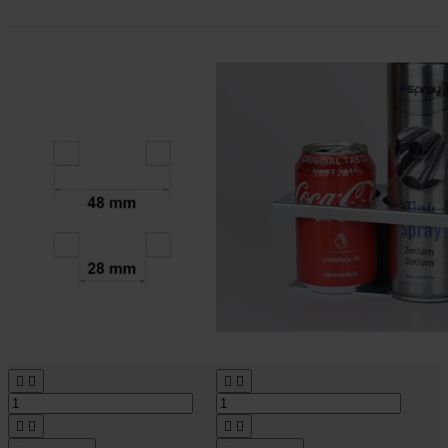







