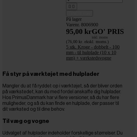


Tilføj til kurv
På lager
Varenr. 8006900
95,00 kr
GO' PRIS
inkl. moms
(76,00 kr. ekskl. moms.)
5 stk. Kroge - dobbelt - 100
mm - til hulplade (10 x 10
mm) + værkstedsvogne
Få styr på værktøjet med hulplader
Mangler du at få ryddet op i værktøjet, så der bliver orden
på værkstedet, kan du med fordel anskaffe dig hulplader.
Hos PrimusDanmark har vi flere versioner, så du har flere
muligheder, og så du kan finde en hulplade, der passer til
dit værksted og til dine behov.
Til væg og vogne
Udvalget af hulplader indeholder forskellige størrelser. Du