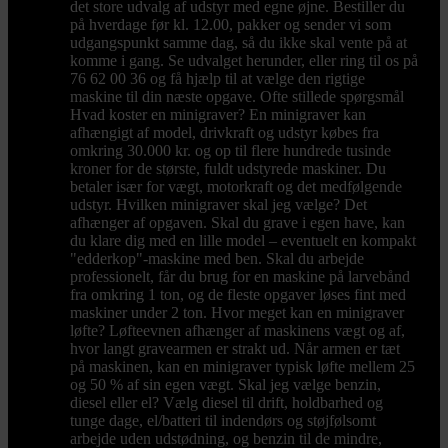
det store udvalg af udstyr med egne øjne. Bestiller du
på hverdage før kl. 12.00, pakker og sender vi som
udgangspunkt samme dag, så du ikke skal vente på at
komme i gang. Se udvalget herunder, eller ring til os på
76 62 00 36 og få hjælp til at vælge den rigtige
maskine til din næste opgave. Ofte stillede spørgsmål
Hvad koster en minigraver? En minigraver kan
afhængigt af model, drivkraft og udstyr købes fra
omkring 30.000 kr. og op til flere hundrede tusinde
kroner for de største, fuldt udstyrede maskiner. Du
betaler især for vægt, motorkraft og det medfølgende
udstyr. Hvilken minigraver skal jeg vælge? Det
afhænger af opgaven. Skal du grave i egen have, kan
du klare dig med en lille model – eventuelt en kompakt
"edderkop"-maskine med ben. Skal du arbejde
professionelt, får du brug for en maskine på larvebånd
fra omkring 1 ton, og de fleste opgaver løses fint med
maskiner under 2 ton. Hvor meget kan en minigraver
løfte? Løfteevnen afhænger af maskinens vægt og af,
hvor langt gravearmen er strakt ud. Når armen er tæt
på maskinen, kan en minigraver typisk løfte mellem 25
og 50 % af sin egen vægt. Skal jeg vælge benzin,
diesel eller el? Vælg diesel til drift, holdbarhed og
tunge dage, el/batteri til indendørs og støjfølsomt
arbejde uden udstødning, og benzin til de mindre,