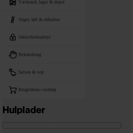
værksted, lager & depot
stiger, løft & stilladser
sikkerhedsudstyr
beklædning
sæson & vejr
brugt/demo værktøj
Hulplader
Filtrer produkter