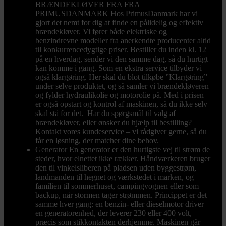
BRÆNDEKLØVER FRA FRA
PRIMUSDANMARK Hos PrimusDanmark har vi
gjort det nemt for dig at finde en pålidelig og effektiv
brændekløver. Vi fører både elektriske og
benzindrevne modeller fra anerkendte producenter altid
til konkurrencedygtige priser. Bestiller du inden kl. 12
på en hverdag, sender vi den samme dag, så du hurtigt
kan komme i gang. Som en ekstra service tilbyder vi
også klargøring. Her skal du blot tilkøbe ”Klargøring”
under selve produktet, og så samler vi brændekløveren
og fylder hydraulikolie og motorolie på. Med i prisen
er også opstart og kontrol af maskinen, så du ikke selv
skal stå for det. Har du spørgsmål til valg af
brændekløver, eller ønsker du hjælp til bestilling?
Kontakt vores kundeservice – vi rådgiver gerne, så du
får en løsning, der matcher dine behov.
Generator
En generator er den hurtigste vej til strøm de
steder, hvor elnettet ikke rækker. Håndværkeren bruger
den til vinkelsliberen på pladsen uden byggestrøm,
landmanden til hegnet og værkstedet i marken, og
familien til sommerhuset, campingvognen eller som
backup, når stormen tager strømmen. Princippet er det
samme hver gang: en benzin- eller dieselmotor driver
en generatorenhed, der leverer 230 eller 400 volt,
præcis som stikkontakten derhjemme. Maskinen går