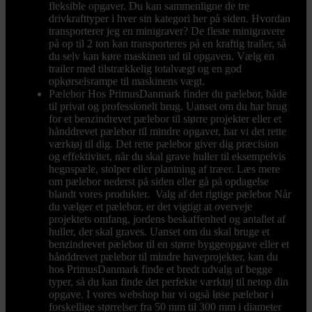
fleksible opgaver. Du kan sammenligne de tre
drivkrafttyper i hver sin kategori her på siden. Hvordan
transporterer jeg en minigraver? De fleste minigravere
på op til 2 ton kan transporteres på en kraftig trailer, så
du selv kan køre maskinen ud til opgaven. Vælg en
trailer med tilstrækkelig totalvægt og en god
opkørselsrampe til maskinens vægt.
Pælebor
Hos PrimusDanmark finder du pælebor, både
til privat og professionelt brug. Uanset om du har brug
for et benzindrevet pælebor til større projekter eller et
hånddrevet pælebor til mindre opgaver, har vi det rette
værktøj til dig. Det rette pælebor giver dig præcision
og effektivitet, når du skal grave huller til eksempelvis
hegnspæle, stolper eller plantning af træer. Læs mere
om pælebor nederst på siden eller gå på opdagelse
blandt vores produkter. Valg af det rigtige pælebor Når
du vælger et pælebor, er det vigtigt at overveje
projektets omfang, jordens beskaffenhed og antallet af
huller, der skal graves. Uanset om du skal bruge et
benzindrevet pælebor til en større byggeopgave eller et
hånddrevet pælebor til mindre haveprojekter, kan du
hos PrimusDanmark finde et bredt udvalg af begge
typer, så du kan finde det perfekte værktøj til netop din
opgave. I vores webshop har vi også løse pælebor i
forskellige størrelser fra 50 mm til 300 mm i diameter