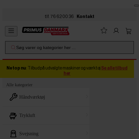
Skip to main content
tlf. 76 62 00 36
Kontakt
Søg varer og kategorier her ...
Netop nu
: Tilbud på udvalgte maskiner og værktøj
Se alle tilbud
her
Alle kategorier
håndværktøj
trykluft
svejsning