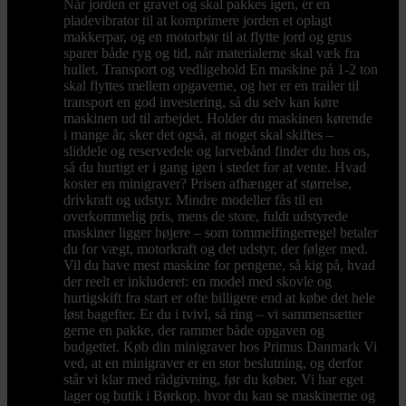
Når jorden er gravet og skal pakkes igen, er en
pladevibrator til at komprimere jorden et oplagt
makkerpar, og en motorbør til at flytte jord og grus
sparer både ryg og tid, når materialerne skal væk fra
hullet. Transport og vedligehold En maskine på 1-2 ton
skal flyttes mellem opgaverne, og her er en trailer til
transport en god investering, så du selv kan køre
maskinen ud til arbejdet. Holder du maskinen kørende
i mange år, sker det også, at noget skal skiftes –
sliddele og reservedele og larvebånd finder du hos os,
så du hurtigt er i gang igen i stedet for at vente. Hvad
koster en minigraver? Prisen afhænger af størrelse,
drivkraft og udstyr. Mindre modeller fås til en
overkommelig pris, mens de store, fuldt udstyrede
maskiner ligger højere – som tommelfingerregel betaler
du for vægt, motorkraft og det udstyr, der følger med.
Vil du have mest maskine for pengene, så kig på, hvad
der reelt er inkluderet: en model med skovle og
hurtigskift fra start er ofte billigere end at købe det hele
løst bagefter. Er du i tvivl, så ring – vi sammensætter
gerne en pakke, der rammer både opgaven og
budgettet. Køb din minigraver hos Primus Danmark Vi
ved, at en minigraver er en stor beslutning, og derfor
står vi klar med rådgivning, før du køber. Vi har eget
lager og butik i Børkop, hvor du kan se maskinerne og