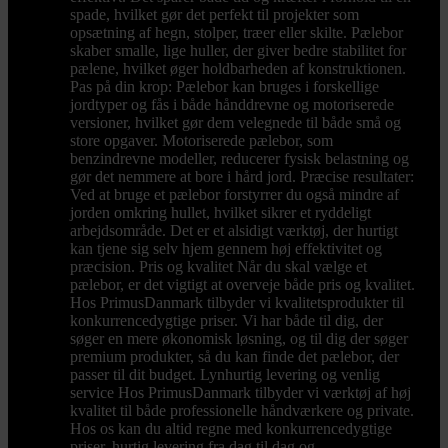
spade, hvilket gør det perfekt til projekter som
opsætning af hegn, stolper, træer eller skilte. Pælebor
skaber smalle, lige huller, der giver bedre stabilitet for
pælene, hvilket øger holdbarheden af konstruktionen.
Pas på din krop: Pælebor kan bruges i forskellige
jordtyper og fås i både hånddrevne og motoriserede
versioner, hvilket gør dem velegnede til både små og
store opgaver. Motoriserede pælebor, som
benzindrevne modeller, reducerer fysisk belastning og
gør det nemmere at bore i hård jord. Præcise resultater:
Ved at bruge et pælebor forstyrrer du også mindre af
jorden omkring hullet, hvilket sikrer et ryddeligt
arbejdsområde. Det er et alsidigt værktøj, der hurtigt
kan tjene sig selv hjem gennem høj effektivitet og
præcision. Pris og kvalitet Når du skal vælge et
pælebor, er det vigtigt at overveje både pris og kvalitet.
Hos PrimusDanmark tilbyder vi kvalitetsprodukter til
konkurrencedygtige priser. Vi har både til dig, der
søger en mere økonomisk løsning, og til dig der søger
premium produkter, så du kan finde det pælebor, der
passer til dit budget. Lynhurtig levering og venlig
service Hos PrimusDanmark tilbyder vi værktøj af høj
kvalitet til både professionelle håndværkere og private.
Hos os kan du altid regne med konkurrencedygtige
priser, hurtig levering fra dag til dag og