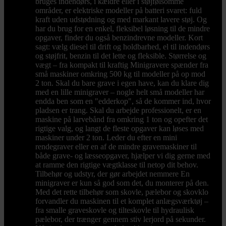
bruges indendørs, i kældre eller i støjfølsomme
områder, er elektriske modeller på batteri svaret: fuld
kraft uden udstødning og med markant lavere støj. Og
har du brug for en enkel, fleksibel løsning til de mindre
opgaver, finder du også benzindrevne modeller. Kort
sagt: vælg diesel til drift og holdbarhed, el til indendørs
og støjfrit, benzin til det lette og fleksible. Størrelse og
vægt – fra kompakt til kraftig Minigravere spænder fra
små maskiner omkring 500 kg til modeller på op mod
2 ton. Skal du bare grave i egen have, kan du klare dig
med en lille minigraver – nogle helt små modeller har
endda ben som en "edderkop", så de kommer ind, hvor
pladsen er trang. Skal du arbejde professionelt, er en
maskine på larvebånd fra omkring 1 ton og opefter det
rigtige valg, og langt de fleste opgaver kan løses med
maskiner under 2 ton. Leder du efter en mini
rendegraver eller en af de mindre gravemaskiner til
både grave- og læsseopgaver, hjælper vi dig gerne med
at ramme den rigtige vægtklasse til netop dit behov.
Tilbehør og udstyr, der gør arbejdet nemmere En
minigraver er kun så god som det, du monterer på den.
Med det rette tilbehør som skovle, pælebor og skovklo
forvandler du maskinen til et komplet anlægsværktøj –
fra smalle graveskovle og tilteskovle til hydraulisk
pælebor, der trænger gennem stiv lerjord på sekunder.