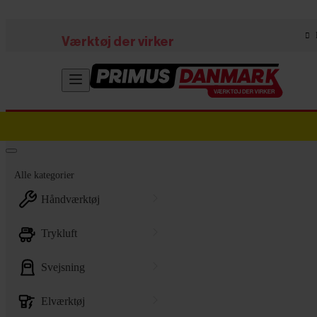
Skip to main content
Værktøj der virker
Alle kategorier
håndværktøj
trykluft
svejsning
elværktøj