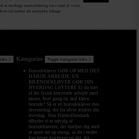
il at modtage markedsføring via e-mail jf. vores
hver tid trække dit samtykke tilbage.
Kategorier
links

Toggle kategorier links

Brændekløver
GØR OP MED DET
HÅRDE ARBEJDE: EN
BRÆNDEKLØVER GØR DIN
HVERDAG LETTERE Er du træt
af det fysisk krævende arbejde med
øksen, hver gang du skal kløve
brænde? Så er en brændekløver den
investering, der for alvor ændrer din
hverdag. Hos PrimusDanmark
tilbyder vi et udvalg af
brændekløvere, der hjælper dig med
at spare tid og energi, så du i stedet
kan bruge kræfterne på det, der