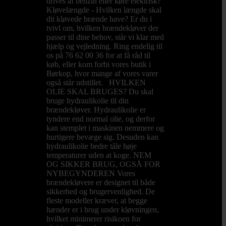
drives af benzin eller køre elektrisk?
Kløvelængde - Hvilken længde skal
dit kløvede brænde have? Er du i
tvivl om, hvilken brændekløver der
passer til dine behov, står vi klar med
hjælp og vejledning. Ring endelig til
os på 76 62 00 36 for at få råd til
køb, eller kom forbi vores butik i
Børkop, hvor mange af vores varer
også står udstillet. HVILKEN
OLIE SKAL BRUGES? Du skal
bruge hydraulikolie til din
brændekløver. Hydraulikolie er
tyndere end normal olie, og derfor
kan stemplet i maskinen nemmere og
hurtigere bevæge sig. Desuden kan
hydraulikolie bedre tåle høje
temperaturer uden at koge. NEM
OG SIKKER BRUG, OGSÅ FOR
NYBEGYNDEREN Vores
brændekløvere er designet til både
sikkerhed og brugervenlighed. De
fleste modeller kræver, at begge
hænder er i brug under kløvningen,
hvilket minimerer risikoen for