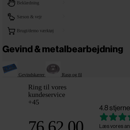
beklædning
sæson & vejr
brugt/demo værktøj
Gevind & metalbearbejdning
Gevindskærer
Rasp og fil
Ring til vores
kundeservice
+45
4.8 stjerne
76 62 00
Læs vores an