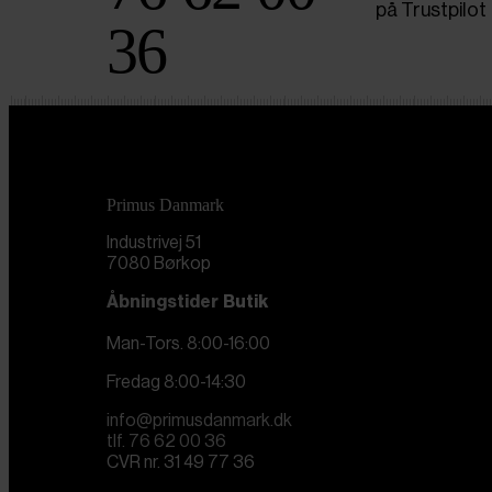
på Trustpilot
36
Primus Danmark
Industrivej 51
7080 Børkop
Åbningstider
Butik
Man-Tors. 8:00-16:00
Fredag 8:00-14:30
info@primusdanmark.dk
tlf. 76 62 00 36
CVR nr. 31 49 77 36