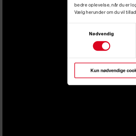
bedre oplevelse, når du er log
Vælg herunder om du vil tillad
Samtykkevalg
Nødvendig
Kun nødvendige cook