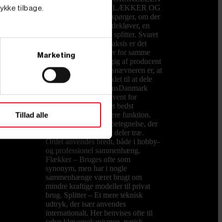
PÅ EN KLØVER, FLÆKKER OG
tykke tilbage.
SPLITTER? Mange spørger, om der
er forskel på en brændekløver, en
brændeflækker og en splitter. Svaret
er både ja og nej. I praksis er det
forskellige betegnelser for samme
Marketing
type maskine, afhængig af producent
og brugssprog. Fællesnævneren er, at
alle maskiner er udviklet til at dele
træstykker. Hos PrimusDanmark
kalder vi dem konsekvent for
brændekløvere, da det bedst
beskriver deres primære funktion.
Tillad alle
Kløver – En generel betegnelse, der
dækker maskiner, der deler træ.
Ordet anvendes bredt, både i hobby-
og professionel sammenhæng.
Flækker – Bruges ofte som
synonym, men har i nogle
sammenhænge været brugt om
mindre kraftige modeller til privat
brug. Splitter – Et mere teknisk
udtryk, der især anvendes
internationalt. Her henvises ofte til
selve kløvemekanismen, typisk