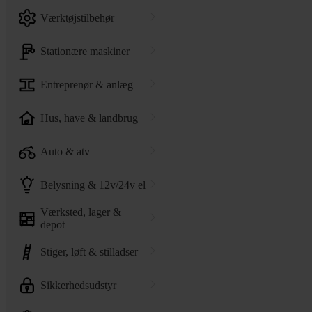
værktøjstilbehør
stationære maskiner
entreprenør & anlæg
hus, have & landbrug
auto & atv
belysning & 12v/24v el
værksted, lager &
depot
stiger, løft & stilladser
sikkerhedsudstyr