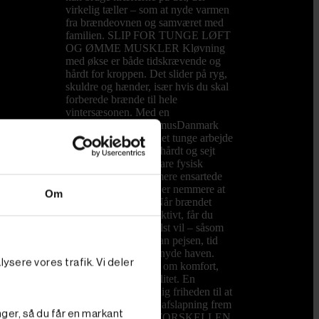
virkelig tæller – som at nyde varmen
fra brændeovnen og samværet med
familien. SLIP FOR TUNGE LØFT
OG ØMME MUSKLER Kløvning
med økse er både tidskrævende og
hårdt for kroppen. Det slider på ryg,
skuldre og hænder, især hvis du skal
forberede brænde til hele
vintersæsonen. Med en
brændekløver fra PrimusDanmark
overtager maskinen det tunge arbejde
og kløver nemt både hårdt og sejt
træ. Du sparer ikke bare fysisk
kræfter, du får også mere ensartede
stykker brænde, som er nemmere at
Om
stable og opbevare. Når brændet
kløves hurtigt og effektivt, får du
mere tid til det, du helst vil – såsom
hyggelige aftener foran pejsen, tid
med børnene eller at nyde haven.
ysere vores trafik. Vi deler
Det handler ikke kun om komfort,
men også om livskvalitet. En
brændekløver giver dig friheden til at
bruge weekenden på afslapning frem
nger, så du får en markant
for slid. HVAD ER FORSKELLEN