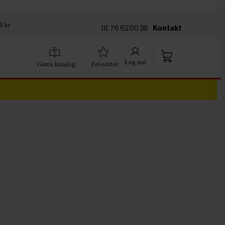
8 kr
tlf. 76 62 00 36
Kontakt
Log ind
Gratis katalog
Favoritter