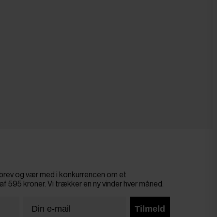
sbrev og vær med i konkurrencen om et
af 595 kroner. Vi trækker en ny vinder hver måned.
Tilmeld