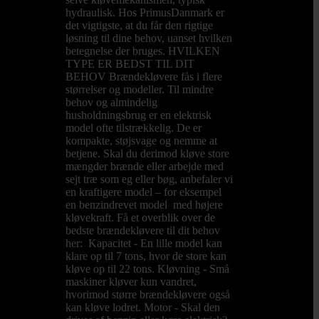
hydraulisk. Hos PrimusDanmark er
det vigtigste, at du får den rigtige
løsning til dine behov, uanset hvilken
betegnelse der bruges. HVILKEN
TYPE ER BEDST TIL DIT
BEHOV Brændekløvere fås i flere
størrelser og modeller. Til mindre
behov og almindelig
husholdningsbrug er en elektrisk
model ofte tilstrækkelig. De er
kompakte, støjsvage og nemme at
betjene. Skal du derimod kløve store
mængder brænde eller arbejde med
sejt træ som eg eller bøg, anbefaler vi
en kraftigere model – for eksempel
en benzindrevet model med højere
kløvekraft. Få et overblik over de
bedste brændekløvere til dit behov
her: Kapacitet - En lille model kan
klare op til 7 tons, hvor de store kan
kløve op til 22 tons. Kløvning - Små
maskiner kløver kun vandret,
hvorimod større brændekløvere også
kan kløve lodret. Motor - Skal den