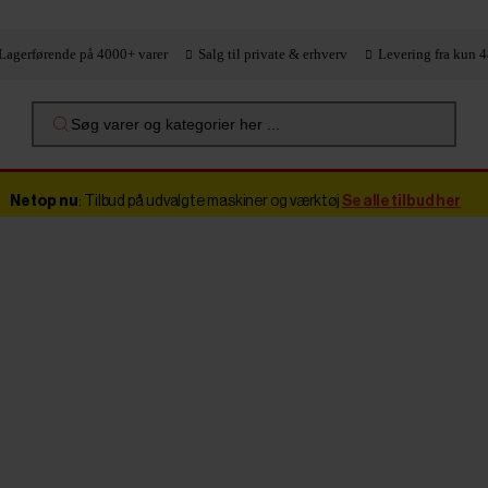
Lagerførende på 4000+ varer
Salg til private & erhverv
Levering fra kun 4
Søg varer og kategorier her ...
Netop nu
: Tilbud på udvalgte maskiner og værktøj
Se alle tilbud her