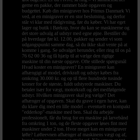
gerne en pakke, der rammer både opgaven og
budgettet. Køb din minigraver hos Primus Danmark Vi
ved, at en minigraver er en stor beslutning, og derfor
står vi klar med rådgivning, før du køber. Vi har eget
lager og butik i Børkop, hvor du kan se maskinerne og
det store udvalg af udstyr med egne øjne. Bestiller du
på hverdage før kl. 12.00, pakker og sender vi som
udgangspunkt samme dag, så du ikke skal vente på at
komme i gang. Se udvalget herunder, eller ring til os på
76 62 00 36 og få hjælp til at vælge den rigtige
maskine til din næste opgave. Ofte stillede spørgsmål
Hvad koster en minigraver? En minigraver kan
afhængigt af model, drivkraft og udstyr købes fra
omkring 30.000 kr. og op til flere hundrede tusinde
kroner for de største, fuldt udstyrede maskiner. Du
betaler især for vægt, motorkraft og det medfølgende
udstyr. Hvilken minigraver skal jeg vælge? Det
afhænger af opgaven. Skal du grave i egen have, kan
du klare dig med en lille model – eventuelt en kompakt
"edderkop"-maskine med ben. Skal du arbejde
professionelt, får du brug for en maskine på larvebånd
fra omkring 1 ton, og de fleste opgaver løses fint med
maskiner under 2 ton. Hvor meget kan en minigraver
løfte? Løfteevnen afhænger af maskinens vægt og af,