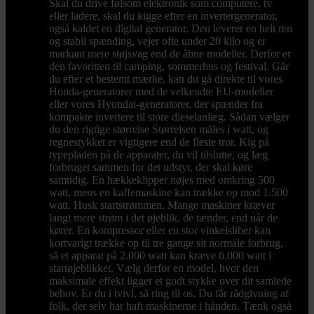
Skal du drive følsom elektronik som computere, tv
eller ladere, skal du kigge efter en invertergenerator,
også kaldet en digital generator. Den leverer en helt ren
og stabil spænding, vejer ofte under 20 kilo og er
markant mere støjsvag end de åbne modeller. Derfor er
den favoritten til camping, sommerhus og festival. Går
du efter et bestemt mærke, kan du gå direkte til vores
Honda-generatorer med de velkendte EU-modeller
eller vores Hyundai-generatorer, der spænder fra
kompakte invertere til store dieselanlæg. Sådan vælger
du den rigtige størrelse Størrelsen måles i watt, og
regnestykket er vigtigere end de fleste tror. Kig på
typepladen på de apparater, du vil tilslutte, og læg
forbruget sammen for det udstyr, der skal køre
samtidig. En hækkeklipper nøjes med omkring 500
watt, mens en kaffemaskine kan trække op mod 1.500
watt. Husk startstrømmen. Mange maskiner kræver
langt mere strøm i det øjeblik, de tænder, end når de
kører. En kompressor eller en stor vinkelsliber kan
kortvarigt trække op til tre gange sit normale forbrug,
så et apparat på 2.000 watt kan kræve 6.000 watt i
startøjeblikket. Vælg derfor en model, hvor den
maksimale effekt ligger et godt stykke over dit samlede
behov. Er du i tvivl, så ring til os. Du får rådgivning af
folk, der selv har haft maskinerne i hånden. Tænk også