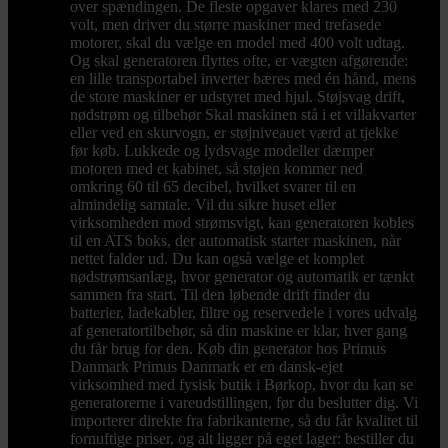
over spændingen. De fleste opgaver klares med 230
volt, men driver du større maskiner med trefasede
motorer, skal du vælge en model med 400 volt udtag.
Og skal generatoren flyttes ofte, er vægten afgørende:
en lille transportabel inverter bæres med én hånd, mens
de store maskiner er udstyret med hjul. Støjsvag drift,
nødstrøm og tilbehør Skal maskinen stå i et villakvarter
eller ved en skurvogn, er støjniveauet værd at tjekke
før køb. Lukkede og lydsvage modeller dæmper
motoren med et kabinet, så støjen kommer ned
omkring 60 til 65 decibel, hvilket svarer til en
almindelig samtale. Vil du sikre huset eller
virksomheden mod strømsvigt, kan generatoren kobles
til en ATS boks, der automatisk starter maskinen, når
nettet falder ud. Du kan også vælge et komplet
nødstrømsanlæg, hvor generator og automatik er tænkt
sammen fra start. Til den løbende drift finder du
batterier, ladekabler, filtre og reservedele i vores udvalg
af generatortilbehør, så din maskine er klar, hver gang
du får brug for den. Køb din generator hos Primus
Danmark Primus Danmark er en dansk-ejet
virksomhed med fysisk butik i Børkop, hvor du kan se
generatorerne i vareudstillingen, før du beslutter dig. Vi
importerer direkte fra fabrikanterne, så du får kvalitet til
fornuftige priser, og alt ligger på eget lager: bestiller du