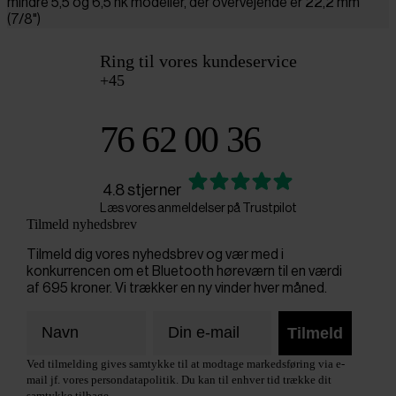
mindre 5,5 og 6,5 hk modeller, der overvejende er 22,2 mm
(7/8")
Ring til vores kundeservice
+45
76 62 00 36
4.8 stjerner
Læs vores anmeldelser på Trustpilot
Tilmeld nyhedsbrev
Tilmeld dig vores nyhedsbrev og vær med i
konkurrencen om et Bluetooth høreværn til en værdi
af 695 kroner. Vi trækker en ny vinder hver måned.
Tilmeld
Ved tilmelding gives samtykke til at modtage markedsføring via e-
mail jf. vores persondatapolitik. Du kan til enhver tid trække dit
samtykke tilbage.