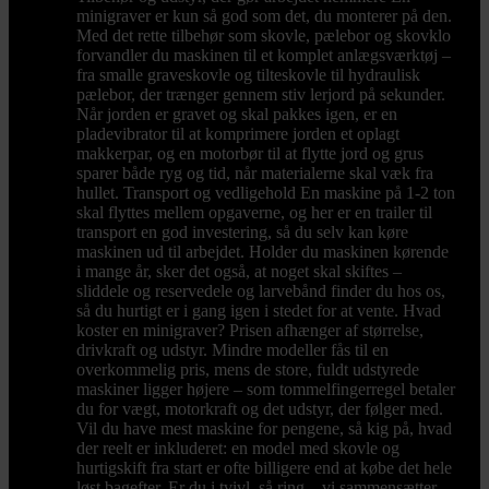
minigraver er kun så god som det, du monterer på den.
Med det rette tilbehør som skovle, pælebor og skovklo
forvandler du maskinen til et komplet anlægsværktøj –
fra smalle graveskovle og tilteskovle til hydraulisk
pælebor, der trænger gennem stiv lerjord på sekunder.
Når jorden er gravet og skal pakkes igen, er en
pladevibrator til at komprimere jorden et oplagt
makkerpar, og en motorbør til at flytte jord og grus
sparer både ryg og tid, når materialerne skal væk fra
hullet. Transport og vedligehold En maskine på 1-2 ton
skal flyttes mellem opgaverne, og her er en trailer til
transport en god investering, så du selv kan køre
maskinen ud til arbejdet. Holder du maskinen kørende
i mange år, sker det også, at noget skal skiftes –
sliddele og reservedele og larvebånd finder du hos os,
så du hurtigt er i gang igen i stedet for at vente. Hvad
koster en minigraver? Prisen afhænger af størrelse,
drivkraft og udstyr. Mindre modeller fås til en
overkommelig pris, mens de store, fuldt udstyrede
maskiner ligger højere – som tommelfingerregel betaler
du for vægt, motorkraft og det udstyr, der følger med.
Vil du have mest maskine for pengene, så kig på, hvad
der reelt er inkluderet: en model med skovle og
hurtigskift fra start er ofte billigere end at købe det hele
løst bagefter. Er du i tvivl, så ring – vi sammensætter