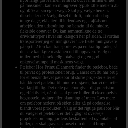
hvor langt gravearmen er strakt ud. Når armen er tæt
på maskinen, kan en minigraver typisk løfte mellem 25
og 50 % af sin egen vægt. Skal jeg vælge benzin,
diesel eller el? Vælg diesel til drift, holdbarhed og
tunge dage, el/batteri til indendørs og støjfølsomt
arbejde uden udstødning, og benzin til de mindre,
fleksible opgaver. Du kan sammenligne de tre
drivkrafttyper i hver sin kategori her på siden. Hvordan
transporterer jeg en minigraver? De fleste minigravere
på op til 2 ton kan transporteres på en kraftig trailer, så
du selv kan køre maskinen ud til opgaven. Vælg en
trailer med tilstrækkelig totalvægt og en god
opkørselsrampe til maskinens vægt.
Pælebor
Hos PrimusDanmark finder du pælebor, både
til privat og professionelt brug. Uanset om du har brug
for et benzindrevet pælebor til større projekter eller et
hånddrevet pælebor til mindre opgaver, har vi det rette
værktøj til dig. Det rette pælebor giver dig præcision
og effektivitet, når du skal grave huller til eksempelvis
hegnspæle, stolper eller plantning af træer. Læs mere
om pælebor nederst på siden eller gå på opdagelse
blandt vores produkter. Valg af det rigtige pælebor Når
du vælger et pælebor, er det vigtigt at overveje
projektets omfang, jordens beskaffenhed og antallet af
huller, der skal graves. Uanset om du skal bruge et