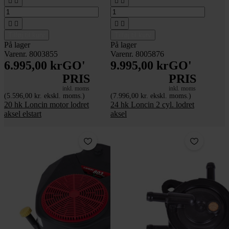








Tilføj til kurv
Tilføj til kurv
På lager
På lager
Varenr. 8003855
Varenr. 8005876
6.995,00 kr
GO'
9.995,00 kr
GO'
PRIS
PRIS
inkl. moms
inkl. moms
(5.596,00 kr. ekskl. moms.)
(7.996,00 kr. ekskl. moms.)
20 hk Loncin motor lodret
24 hk Loncin 2 cyl. lodret
aksel elstart
aksel