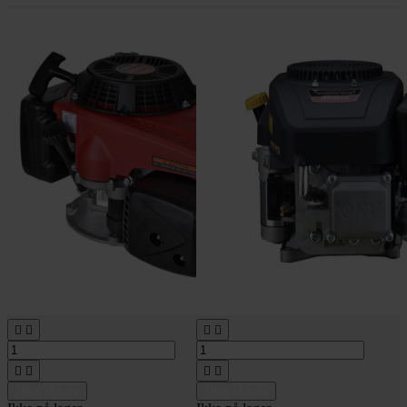








Tilføj til kurv
Tilføj til kurv