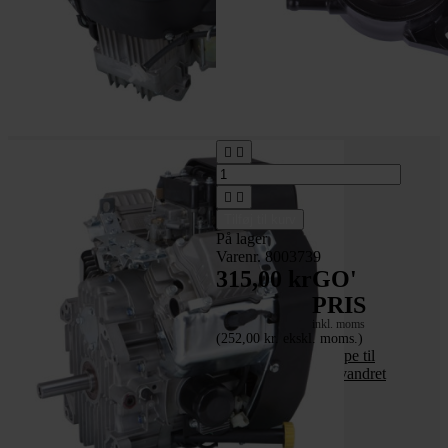




Tilføj til kurv
På lager
Varenr. 8003739
315,00 kr
GO'
PRIS
inkl. moms
(252,00 kr. ekskl. moms.)
Benzin vakuumpumpe til
benzinmotor lodret/vandret