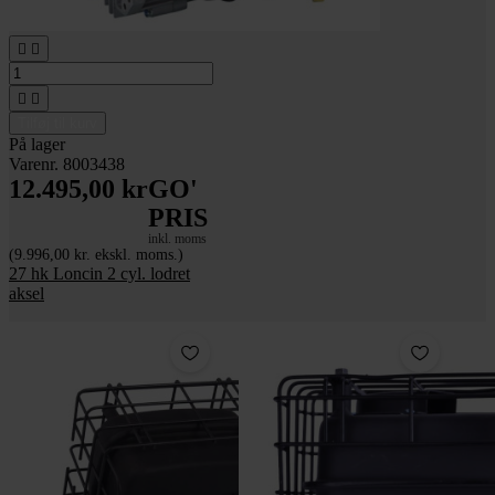




Tilføj til kurv
På lager
Varenr. 8003438
12.495,00 kr
GO'
PRIS
inkl. moms
(9.996,00 kr. ekskl. moms.)
27 hk Loncin 2 cyl. lodret
aksel