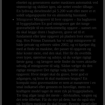
elnettet og generatoren starter maskinen automatisk ved
strømsvigt og slukker igen, når nettet vender tilbage.
En lydsvag dieselmodel på 5.200 watt eller mere er et
solidt udgangspunkt for en almindelig husstand.
Minigraver
Minigraver til hver opgave – fra baghaven
til byggepladsen En god minigraver gør det tunge
gravearbejde til en overkommelig opgave – uanset om
du skal lægge dræn i baghaven, grave ud til et
fundament eller løse opgaver på pladsen hver eneste
dag. Hos Primus Danmark har vi solgt minigravere til
både private og erhverv siden 2002, og vi hjælper dig
med at finde en maskine, der passer til opgaven og
ikke koster mere, end den skal. Her får du overblik
over typer, størrelser og udstyr, så du vælger rigtigt
første gang – og længere nede finder du vores aktuelle
udvalg af minigravere til salg. Sådan vælger du den
rigtige minigraver Det rigtige valg handler om
opgaven: Hvor meget skal du grave, hvor god er
adgangen, og hvor tit skal maskinen bruges? En
kompakt mini gravemaskine er nem at manøvrere i en
smal indkørsel eller gennem en havelåge, mens en
kraftigere model tager de store ryk på byggepladsen.
Tre ting afgør langt det meste – drivkraften, vægten og
det rette tilbehør. Får du styr på dem, har du også styr
på, hvilken maskine du skal bruge. Benzin, diesel eller