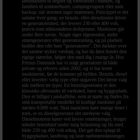
landmanden til hegnet og værkstedet i marken, og
familien til sommerhuset, campingvognen eller som
backup, når stormen tager strømmen. Princippet er det
samme hver gang: en benzin- eller dieselmotor driver
en generatorenhed, der leverer 230 eller 400 volt,
præcis som stikkontakten derhjemme. Maskinen går
under flere navne. Nogle siger elgenerator, andre
strømgenerator eller generatoranlæg, og på pladsen
hedder den ofte bare "generatoren". Det dækker over
det samme stykke værktøj, og har du først fundet den
rigtige størrelse, følger den med dig i mange år. Hos
Primus Danmark har vi solgt generatorer til både
private og erhverv siden 2002, og vi har testet
maskinerne, før de kommer på hylden. Benzin, diesel
eller inverter: vælg type efter opgaven Det første valg
står mellem tre typer. En benzingenerator er den
klassiske allrounder til værksted, have og byggeplads.
Den er billigst i anskaffelse, nem at starte og findes fra
små transportable modeller til kraftige maskiner på
næsten 8.000 watt. Skal maskinen køre mange timer i
træk, er en dieselgenerator det stærkeste valg.
Dieselmotoren kører ved lavere omdrejninger, bruger
mindre brændstof under tung belastning og fås med
både 230 og 400 volt udtag. Det gør den oplagt til
byggepladser, landbrug og faste nødstrømsløsninger.