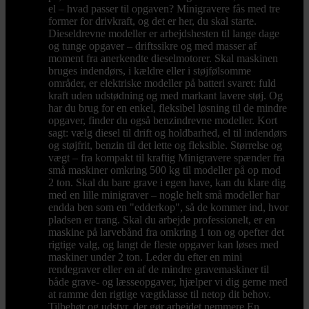
el – hvad passer til opgaven? Minigravere fås med tre
former for drivkraft, og det er her, du skal starte.
Dieseldrevne modeller er arbejdshesten til lange dage
og tunge opgaver – driftssikre og med masser af
moment fra anerkendte dieselmotorer. Skal maskinen
bruges indendørs, i kældre eller i støjfølsomme
områder, er elektriske modeller på batteri svaret: fuld
kraft uden udstødning og med markant lavere støj. Og
har du brug for en enkel, fleksibel løsning til de mindre
opgaver, finder du også benzindrevne modeller. Kort
sagt: vælg diesel til drift og holdbarhed, el til indendørs
og støjfrit, benzin til det lette og fleksible. Størrelse og
vægt – fra kompakt til kraftig Minigravere spænder fra
små maskiner omkring 500 kg til modeller på op mod
2 ton. Skal du bare grave i egen have, kan du klare dig
med en lille minigraver – nogle helt små modeller har
endda ben som en "edderkop", så de kommer ind, hvor
pladsen er trang. Skal du arbejde professionelt, er en
maskine på larvebånd fra omkring 1 ton og opefter det
rigtige valg, og langt de fleste opgaver kan løses med
maskiner under 2 ton. Leder du efter en mini
rendegraver eller en af de mindre gravemaskiner til
både grave- og læsseopgaver, hjælper vi dig gerne med
at ramme den rigtige vægtklasse til netop dit behov.
Tilbehør og udstyr, der gør arbejdet nemmere En