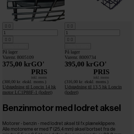








Tilføj til kurv
Tilføj til kurv
På lager
På lager
Varenr. 8005109
Varenr. 8009734
375,00 kr
GO'
395,00 kr
GO'
PRIS
PRIS
inkl. moms
inkl. moms
(300,00 kr. ekskl. moms.)
(316,00 kr. ekskl. moms.)
Udstødning til Loncin 14 hk
Udstødning til 13,5 hk Loncin
motor LC1P88F-1 (lodret)
(lodret)
Benzinmotor med lodret aksel
Motorer - benzin - med lodret aksel til fx plæneklippere.
Alle motorerne er med 1" (25,4 mm) aksel bortset fra de