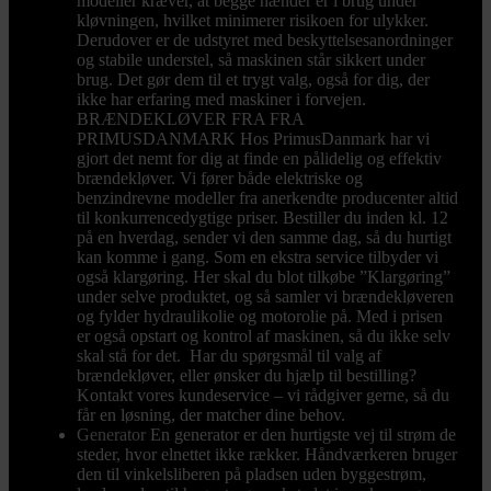
modeller kræver, at begge hænder er i brug under
kløvningen, hvilket minimerer risikoen for ulykker.
Derudover er de udstyret med beskyttelsesanordninger
og stabile understel, så maskinen står sikkert under
brug. Det gør dem til et trygt valg, også for dig, der
ikke har erfaring med maskiner i forvejen.
BRÆNDEKLØVER FRA FRA
PRIMUSDANMARK Hos PrimusDanmark har vi
gjort det nemt for dig at finde en pålidelig og effektiv
brændekløver. Vi fører både elektriske og
benzindrevne modeller fra anerkendte producenter altid
til konkurrencedygtige priser. Bestiller du inden kl. 12
på en hverdag, sender vi den samme dag, så du hurtigt
kan komme i gang. Som en ekstra service tilbyder vi
også klargøring. Her skal du blot tilkøbe ”Klargøring”
under selve produktet, og så samler vi brændekløveren
og fylder hydraulikolie og motorolie på. Med i prisen
er også opstart og kontrol af maskinen, så du ikke selv
skal stå for det. Har du spørgsmål til valg af
brændekløver, eller ønsker du hjælp til bestilling?
Kontakt vores kundeservice – vi rådgiver gerne, så du
får en løsning, der matcher dine behov.
Generator
En generator er den hurtigste vej til strøm de
steder, hvor elnettet ikke rækker. Håndværkeren bruger
den til vinkelsliberen på pladsen uden byggestrøm,