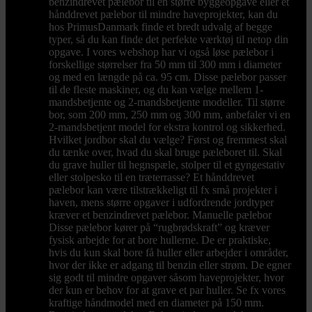
benzindrevet pælebor til en større byggeopgave eller et
hånddrevet pælebor til mindre haveprojekter, kan du
hos PrimusDanmark finde et bredt udvalg af begge
typer, så du kan finde det perfekte værktøj til netop din
opgave. I vores webshop har vi også løse pælebor i
forskellige størrelser fra 50 mm til 300 mm i diameter
og med en længde på ca. 95 cm. Disse pælebor passer
til de fleste maskiner, og du kan vælge mellem 1-
mandsbetjente og 2-mandsbetjente modeller. Til større
bor, som 200 mm, 250 mm og 300 mm, anbefaler vi en
2-mandsbetjent model for ekstra kontrol og sikkerhed.
Hvilket jordbor skal du vælge? Først og fremmest skal
du tænke over, hvad du skal bruge pæleboret til. Skal
du grave huller til hegnspæle, stolper til et gyngestativ
eller stolpesko til en træterrasse? Et hånddrevet
pælebor kan være tilstrækkeligt til fx små projekter i
haven, mens større opgaver i udfordrende jordtyper
kræver et benzindrevet pælebor. Manuelle pælebor
Disse pælebor kører på “rugbrødskraft” og kræver
fysisk arbejde for at bore hullerne. De er praktiske,
hvis du kun skal bore få huller eller arbejder i områder,
hvor der ikke er adgang til benzin eller strøm. De egner
sig godt til mindre opgaver såsom haveprojekter, hvor
der kun er behov for at grave et par huller. Se fx vores
kraftige håndmodel med en diameter på 150 mm.