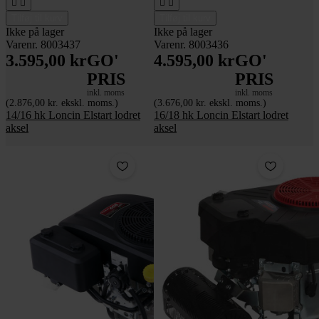




Tilføj til kurv
Tilføj til kurv
Ikke på lager
Ikke på lager
Varenr. 8003437
Varenr. 8003436
3.595,00 kr
GO'
4.595,00 kr
GO'
PRIS
PRIS
inkl. moms
inkl. moms
(2.876,00 kr. ekskl. moms.)
(3.676,00 kr. ekskl. moms.)
14/16 hk Loncin Elstart lodret
16/18 hk Loncin Elstart lodret
aksel
aksel