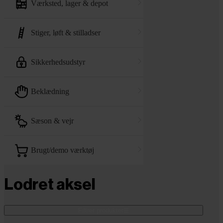
værksted, lager & depot
stiger, løft & stilladser
sikkerhedsudstyr
beklædning
sæson & vejr
brugt/demo værktøj
Lodret aksel
Filtrer produkter