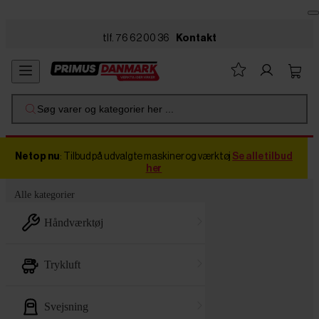
Skip to main content
tlf. 76 62 00 36
Kontakt
Søg varer og kategorier her ...
Netop nu
: Tilbud på udvalgte maskiner og værktøj
Se alle tilbud
her
Alle kategorier
håndværktøj
trykluft
svejsning