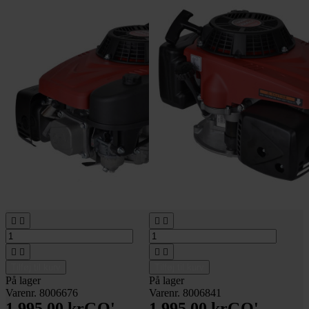








Tilføj til kurv
Tilføj til kurv
På lager
På lager
Varenr. 8006676
Varenr. 8006841
1.995,00 kr
GO'
1.995,00 kr
GO'