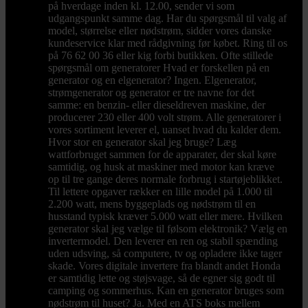
på hverdage inden kl. 12.00, sender vi som
udgangspunkt samme dag. Har du spørgsmål til valg af
model, størrelse eller nødstrøm, sidder vores danske
kundeservice klar med rådgivning før købet. Ring til os
på 76 62 00 36 eller kig forbi butikken. Ofte stillede
spørgsmål om generatorer Hvad er forskellen på en
generator og en elgenerator? Ingen. Elgenerator,
strømgenerator og generator er tre navne for det
samme: en benzin- eller dieseldreven maskine, der
producerer 230 eller 400 volt strøm. Alle generatorer i
vores sortiment leverer el, uanset hvad du kalder dem.
Hvor stor en generator skal jeg bruge? Læg
wattforbruget sammen for de apparater, der skal køre
samtidig, og husk at maskiner med motor kan kræve
op til tre gange deres normale forbrug i startøjeblikket.
Til lettere opgaver rækker en lille model på 1.000 til
2.200 watt, mens byggeplads og nødstrøm til en
husstand typisk kræver 5.000 watt eller mere. Hvilken
generator skal jeg vælge til følsom elektronik? Vælg en
invertermodel. Den leverer en ren og stabil spænding
uden udsving, så computere, tv og opladere ikke tager
skade. Vores digitale invertere fra blandt andet Honda
er samtidig lette og støjsvage, så de egner sig godt til
camping og sommerhus. Kan en generator bruges som
nødstrøm til huset? Ja. Med en ATS boks mellem