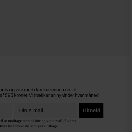
sbrev og vær med i konkurrencen om et
af 595 kroner. Vi trækker en ny vinder hver måned.
Tilmeld
il at modtage markedsføring via e-mail jf. vores
hver tid trække dit samtykke tilbage.