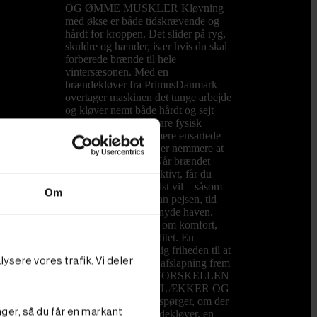
OG ØMME MUSKLER Kløvning
med økse er både tidskrævende og
hårdt for kroppen. Det slider på ryg,
skuldre og hænder, især hvis du skal
forberede brænde til hele
vintersæsonen. Med en
brændekløver fra PrimusDanmark
overtager maskinen det tunge arbejde
og kløver nemt både hårdt og sejt
træ. Du sparer ikke bare fysisk
kræfter, du får også mere ensartede
stykker brænde, som er nemmere at
stable og opbevare. Når brændet
kløves hurtigt og effektivt, får du
mere tid til det, du helst vil – såsom
Om
hyggelige aftener foran pejsen, tid
med børnene eller at nyde haven.
Det handler ikke kun om komfort,
men også om livskvalitet. En
brændekløver giver dig friheden til at
ysere vores trafik. Vi deler
bruge weekenden på afslapning frem
for slid. HVAD ER FORSKELLEN
PÅ EN KLØVER, FLÆKKER OG
SPLITTER? Mange spørger, om der
nger, så du får en markant
er forskel på en brændekløver, en