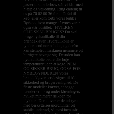
passer til dine behov, står vi klar med
hjælp og vejledning. Ring endelig til
os på 76 62 00 36 for at få råd til
køb, eller kom forbi vores butik i
Børkop, hvor mange af vores varer
også står udstillet. HVILKEN
OLIE SKAL BRUGES? Du skal
bruge hydraulikolie til din
brændekløver. Hydraulikolie er
tyndere end normal olie, og derfor
kan stemplet i maskinen nemmere og
hurtigere bevæge sig. Desuden kan
hydraulikolie bedre tåle høje
temperaturer uden at koge. NEM
OG SIKKER BRUG, OGSÅ FOR
NYBEGYNDEREN Vores
brændekløvere er designet til både
sikkerhed og brugervenlighed. De
fleste modeller kræver, at begge
hænder er i brug under kløvningen,
hvilket minimerer risikoen for
ulykker. Derudover er de udstyret
med beskyttelsesanordninger og
stabile understel, så maskinen står