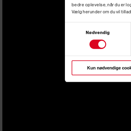
bedre oplevelse, når du er log
Vælg herunder om du vil tillad
Samtykkevalg
Nødvendig
Kun nødvendige cook