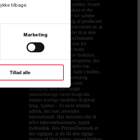
brændeflækker og en splitter. Svaret
tykke tilbage.
er både ja og nej. I praksis er det
forskellige betegnelser for samme
type maskine, afhængig af producent
og brugssprog. Fællesnævneren er, at
alle maskiner er udviklet til at dele
Marketing
træstykker. Hos PrimusDanmark
kalder vi dem konsekvent for
brændekløvere, da det bedst
beskriver deres primære funktion.
Kløver – En generel betegnelse, der
dækker maskiner, der deler træ.
Ordet anvendes bredt, både i hobby-
Tillad alle
og professionel sammenhæng.
Flækker – Bruges ofte som
synonym, men har i nogle
sammenhænge været brugt om
mindre kraftige modeller til privat
brug. Splitter – Et mere teknisk
udtryk, der især anvendes
internationalt. Her henvises ofte til
selve kløvemekanismen, typisk
hydraulisk. Hos PrimusDanmark er
det vigtigste, at du får den rigtige
løsning til dine behov, uanset hvilken