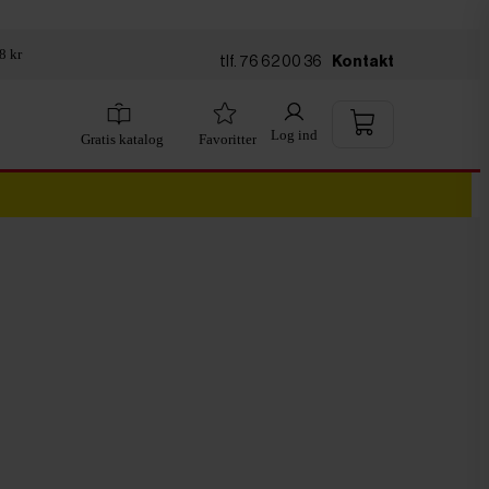
8 kr
tlf. 76 62 00 36
Kontakt
Log ind
Gratis katalog
Favoritter