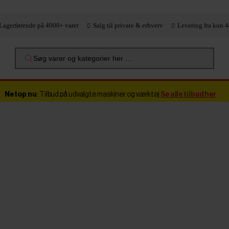
Lagerførende på 4000+ varer
Salg til private & erhverv
Levering fra kun 4
Søg varer og kategorier her ...
Netop nu
: Tilbud på udvalgte maskiner og værktøj
Se alle tilbud her