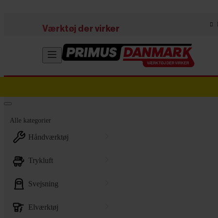
Skip to main content
Værktøj der virker
Alle kategorier
håndværktøj
trykluft
svejsning
elværktøj