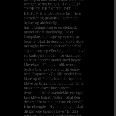
betegnelse der bruges. HVILKEN
TYPE ER BEDST TIL DIT
BEHOV Brændekløvere fås i flere
størrelser og modeller. Til mindre
behov og almindelig
husholdningsbrug er en elektrisk
model ofte tilstrækkelig. De er
kompakte, støjsvage og nemme at
betjene. Skal du derimod kløve store
mængder brænde eller arbejde med
sejt træ som eg eller bøg, anbefaler vi
en kraftigere model – for eksempel
en benzindrevet model med højere
kløvekraft. Få et overblik over de
bedste brændekløvere til dit behov
her: Kapacitet - En lille model kan
klare op til 7 tons, hvor de store kan
kløve op til 22 tons. Kløvning - Små
maskiner kløver kun vandret,
hvorimod større brændekløvere også
kan kløve lodret. Motor - Skal den
drives af benzin eller køre elektrisk?
Kløvelængde - Hvilken længde skal
dit kløvede brænde have? Er du i
tvivl om, hvilken brændekløver der