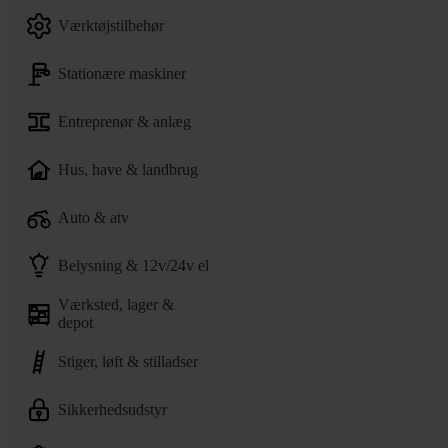
værktøjstilbehør
stationære maskiner
entreprenør & anlæg
hus, have & landbrug
auto & atv
belysning & 12v/24v el
værksted, lager &
depot
stiger, løft & stilladser
sikkerhedsudstyr