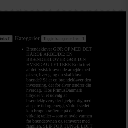
Kategorier
links

Toggle kategorier links

Brændekløver
GØR OP MED DET
HÅRDE ARBEJDE: EN
BRÆNDEKLØVER GØR DIN
HVERDAG LETTERE Er du træt
af det fysisk krævende arbejde med
øksen, hver gang du skal kløve
brænde? Så er en brændekløver den
investering, der for alvor ændrer din
hverdag. Hos PrimusDanmark
tilbyder vi et udvalg af
brændekløvere, der hjælper dig med
at spare tid og energi, så du i stedet
kan bruge kræfterne på det, der
virkelig tæller – som at nyde varmen
fra brændeovnen og samværet med
familien. SLIP FOR TUNGE LØFT