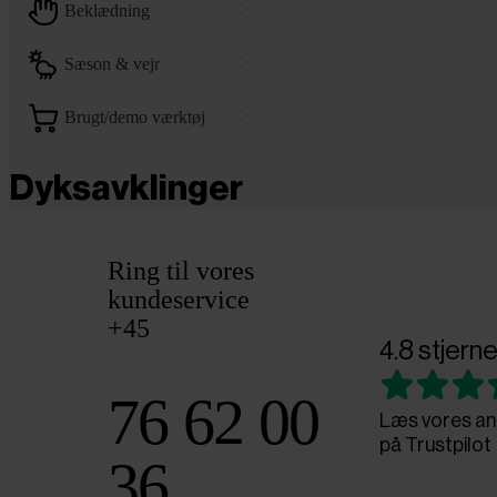
beklædning
sæson & vejr
brugt/demo værktøj
Dyksavklinger
Ring til vores
kundeservice
+45
4.8 stjerne
76 62 00
Læs vores an
på Trustpilot
36