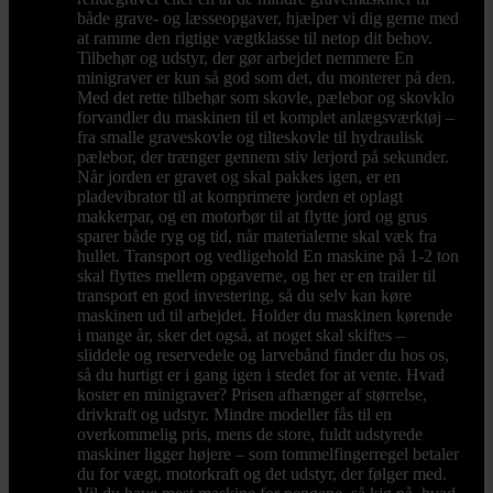
både grave- og læsseopgaver, hjælper vi dig gerne med
at ramme den rigtige vægtklasse til netop dit behov.
Tilbehør og udstyr, der gør arbejdet nemmere En
minigraver er kun så god som det, du monterer på den.
Med det rette tilbehør som skovle, pælebor og skovklo
forvandler du maskinen til et komplet anlægsværktøj –
fra smalle graveskovle og tilteskovle til hydraulisk
pælebor, der trænger gennem stiv lerjord på sekunder.
Når jorden er gravet og skal pakkes igen, er en
pladevibrator til at komprimere jorden et oplagt
makkerpar, og en motorbør til at flytte jord og grus
sparer både ryg og tid, når materialerne skal væk fra
hullet. Transport og vedligehold En maskine på 1-2 ton
skal flyttes mellem opgaverne, og her er en trailer til
transport en god investering, så du selv kan køre
maskinen ud til arbejdet. Holder du maskinen kørende
i mange år, sker det også, at noget skal skiftes –
sliddele og reservedele og larvebånd finder du hos os,
så du hurtigt er i gang igen i stedet for at vente. Hvad
koster en minigraver? Prisen afhænger af størrelse,
drivkraft og udstyr. Mindre modeller fås til en
overkommelig pris, mens de store, fuldt udstyrede
maskiner ligger højere – som tommelfingerregel betaler
du for vægt, motorkraft og det udstyr, der følger med.