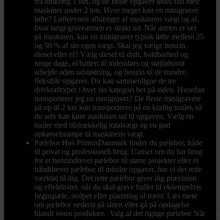
fra omkring 1 ton, og de fleste opgaver løses fint med
maskiner under 2 ton. Hvor meget kan en minigraver
løfte? Løfteevnen afhænger af maskinens vægt og af,
hvor langt gravearmen er strakt ud. Når armen er tæt
på maskinen, kan en minigraver typisk løfte mellem 25
og 50 % af sin egen vægt. Skal jeg vælge benzin,
diesel eller el? Vælg diesel til drift, holdbarhed og
tunge dage, el/batteri til indendørs og støjfølsomt
arbejde uden udstødning, og benzin til de mindre,
fleksible opgaver. Du kan sammenligne de tre
drivkrafttyper i hver sin kategori her på siden. Hvordan
transporterer jeg en minigraver? De fleste minigravere
på op til 2 ton kan transporteres på en kraftig trailer, så
du selv kan køre maskinen ud til opgaven. Vælg en
trailer med tilstrækkelig totalvægt og en god
opkørselsrampe til maskinens vægt.
Pælebor
Hos PrimusDanmark finder du pælebor, både
til privat og professionelt brug. Uanset om du har brug
for et benzindrevet pælebor til større projekter eller et
hånddrevet pælebor til mindre opgaver, har vi det rette
værktøj til dig. Det rette pælebor giver dig præcision
og effektivitet, når du skal grave huller til eksempelvis
hegnspæle, stolper eller plantning af træer. Læs mere
om pælebor nederst på siden eller gå på opdagelse
blandt vores produkter. Valg af det rigtige pælebor Når