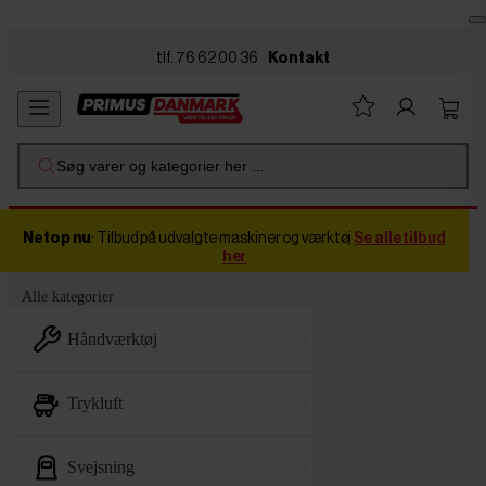
Skip to main content
tlf. 76 62 00 36
Kontakt
Søg varer og kategorier her ...
Netop nu
: Tilbud på udvalgte maskiner og værktøj
Se alle tilbud
her
Alle kategorier
håndværktøj
trykluft
svejsning