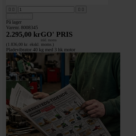




Tilføj til kurv
På lager
Varenr. 8008345
2.295,00 kr
GO' PRIS
inkl. moms
(1.836,00 kr. ekskl. moms.)
Pladevibrator 40 kg med 3 hk motor