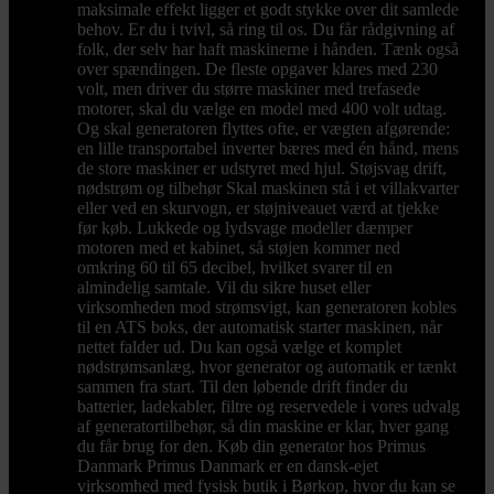
maksimale effekt ligger et godt stykke over dit samlede
behov. Er du i tvivl, så ring til os. Du får rådgivning af
folk, der selv har haft maskinerne i hånden. Tænk også
over spændingen. De fleste opgaver klares med 230
volt, men driver du større maskiner med trefasede
motorer, skal du vælge en model med 400 volt udtag.
Og skal generatoren flyttes ofte, er vægten afgørende:
en lille transportabel inverter bæres med én hånd, mens
de store maskiner er udstyret med hjul. Støjsvag drift,
nødstrøm og tilbehør Skal maskinen stå i et villakvarter
eller ved en skurvogn, er støjniveauet værd at tjekke
før køb. Lukkede og lydsvage modeller dæmper
motoren med et kabinet, så støjen kommer ned
omkring 60 til 65 decibel, hvilket svarer til en
almindelig samtale. Vil du sikre huset eller
virksomheden mod strømsvigt, kan generatoren kobles
til en ATS boks, der automatisk starter maskinen, når
nettet falder ud. Du kan også vælge et komplet
nødstrømsanlæg, hvor generator og automatik er tænkt
sammen fra start. Til den løbende drift finder du
batterier, ladekabler, filtre og reservedele i vores udvalg
af generatortilbehør, så din maskine er klar, hver gang
du får brug for den. Køb din generator hos Primus
Danmark Primus Danmark er en dansk-ejet
virksomhed med fysisk butik i Børkop, hvor du kan se