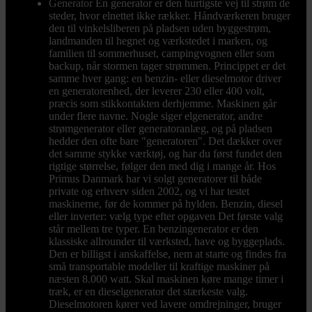
Generator
En generator er den hurtigste vej til strøm de
steder, hvor elnettet ikke rækker. Håndværkeren bruger
den til vinkelsliberen på pladsen uden byggestrøm,
landmanden til hegnet og værkstedet i marken, og
familien til sommerhuset, campingvognen eller som
backup, når stormen tager strømmen. Princippet er det
samme hver gang: en benzin- eller dieselmotor driver
en generatorenhed, der leverer 230 eller 400 volt,
præcis som stikkontakten derhjemme. Maskinen går
under flere navne. Nogle siger elgenerator, andre
strømgenerator eller generatoranlæg, og på pladsen
hedder den ofte bare "generatoren". Det dækker over
det samme stykke værktøj, og har du først fundet den
rigtige størrelse, følger den med dig i mange år. Hos
Primus Danmark har vi solgt generatorer til både
private og erhverv siden 2002, og vi har testet
maskinerne, før de kommer på hylden. Benzin, diesel
eller inverter: vælg type efter opgaven Det første valg
står mellem tre typer. En benzingenerator er den
klassiske allrounder til værksted, have og byggeplads.
Den er billigst i anskaffelse, nem at starte og findes fra
små transportable modeller til kraftige maskiner på
næsten 8.000 watt. Skal maskinen køre mange timer i
træk, er en dieselgenerator det stærkeste valg.
Dieselmotoren kører ved lavere omdrejninger, bruger