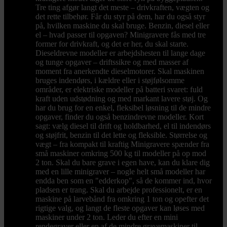
Tre ting afgør langt det meste – drivkraften, vægten og
det rette tilbehør. Får du styr på dem, har du også styr
på, hvilken maskine du skal bruge. Benzin, diesel eller
el – hvad passer til opgaven? Minigravere fås med tre
former for drivkraft, og det er her, du skal starte.
Dieseldrevne modeller er arbejdshesten til lange dage
og tunge opgaver – driftssikre og med masser af
moment fra anerkendte dieselmotorer. Skal maskinen
bruges indendørs, i kældre eller i støjfølsomme
områder, er elektriske modeller på batteri svaret: fuld
kraft uden udstødning og med markant lavere støj. Og
har du brug for en enkel, fleksibel løsning til de mindre
opgaver, finder du også benzindrevne modeller. Kort
sagt: vælg diesel til drift og holdbarhed, el til indendørs
og støjfrit, benzin til det lette og fleksible. Størrelse og
vægt – fra kompakt til kraftig Minigravere spænder fra
små maskiner omkring 500 kg til modeller på op mod
2 ton. Skal du bare grave i egen have, kan du klare dig
med en lille minigraver – nogle helt små modeller har
endda ben som en "edderkop", så de kommer ind, hvor
pladsen er trang. Skal du arbejde professionelt, er en
maskine på larvebånd fra omkring 1 ton og opefter det
rigtige valg, og langt de fleste opgaver kan løses med
maskiner under 2 ton. Leder du efter en mini
rendegraver eller en af de mindre gravemaskiner til