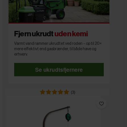
Fjern ukrudt
uden kemi
Varmt vand rammer ukrudtet ved roden – op til 20×
mere effektivt end gasbrænder, til både have og
erhverv.
Se ukrudtsfjernere
(3)
(3)