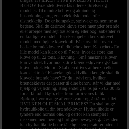
bruges. HVILKEN TYPE ER BEDST TIL DIT
BEHOV Brændekløvere fås i flere størrelser og
modeller. Til mindre behov og almindelig
husholdningsbrug er en elektrisk model ofte
tilstrækkelig. De er kompakte, støjsvage og nemme at
betjene. Skal du derimod kløve store mængder brænde
eller arbejde med sejt træ som eg eller bøg, anbefaler vi
en kraftigere model – for eksempel en benzindrevet
model med højere kløvekraft. Få et overblik over de
bedste brændekløvere til dit behov her: Kapacitet - En
lille model kan klare op til 7 tons, hvor de store kan
kløve op til 22 tons. Kløvning - Små maskiner kløver
kun vandret, hvorimod større brændekløvere også kan
kløve lodret. Motor - Skal den drives af benzin eller
køre elektrisk? Kløvelængde - Hvilken længde skal dit
kløvede brænde have? Er du i tvivl om, hvilken
brændekløver der passer til dine behov, står vi klar med
hjælp og vejledning. Ring endelig til os på 76 62 00 36
for at få råd til køb, eller kom forbi vores butik i
Børkop, hvor mange af vores varer også står udstillet.
HVILKEN OLIE SKAL BRUGES? Du skal bruge
hydraulikolie til din brændekløver. Hydraulikolie er
tyndere end normal olie, og derfor kan stemplet i
maskinen nemmere og hurtigere bevæge sig. Desuden
kan hydraulikolie bedre tåle høje temperaturer uden at