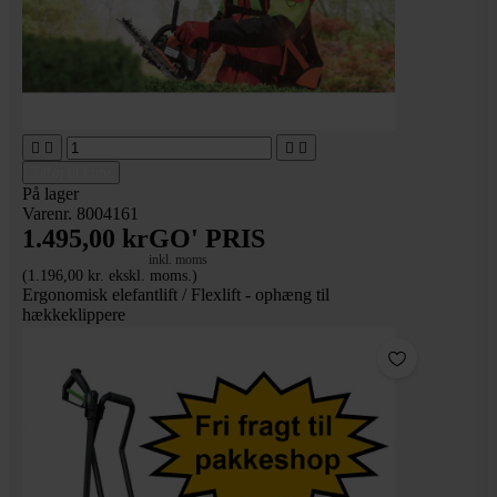




Tilføj til kurv
På lager
Varenr. 8004161
1.495,00 kr
GO' PRIS
inkl. moms
(1.196,00 kr. ekskl. moms.)
Ergonomisk elefantlift / Flexlift - ophæng til
hækkeklippere