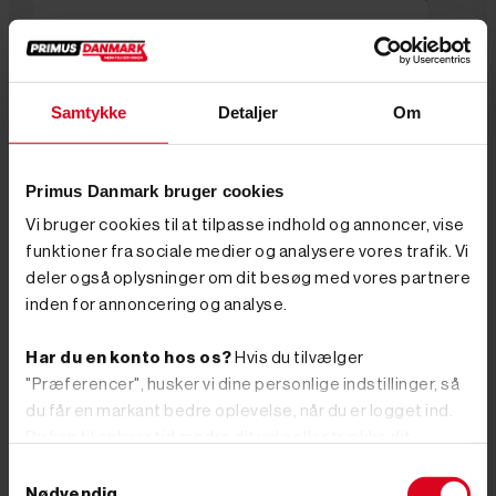




Samtykke
Detaljer
Om




Tilføj til kurv
Tilføj til kurv
På lager
På lager
Varenr. 8008976
Varenr. 8006481
Primus Danmark bruger cookies
1.245,00 kr
GO'
995,00 kr
GO' PRIS
Vi bruger cookies til at tilpasse indhold og annoncer, vise
inkl. moms
PRIS
(796,00 kr. ekskl. moms.)
funktioner fra sociale medier og analysere vores trafik. Vi
inkl. moms
2 meter Hækkeklipper elektrisk
deler også oplysninger om dit besøg med vores partnere
(996,00 kr. ekskl. moms.)
230 volt
Hækkeklipper Benzin - 600mm
inden for annoncering og analyse.
sværd og easy start
Har du en konto hos os?
Hvis du tilvælger
"Præferencer", husker vi dine personlige indstillinger, så
du får en markant bedre oplevelse, når du er logget ind.
Seneste fra vores blog
Du kan til enhver tid ændre dit valg eller trække dit
samtykke tilbage.
Samtykkevalg
Vælg herunder om du vil tillade alle cookies, eller om du
Nødvendig