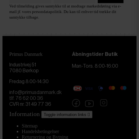
Ved tilmelding gives samtykke til at modtage markedsføring via e-
mail jf. vores persondatapolitik. Du kan til enhver tid trække dit
samtykke tilbage.
Primus Danmark
Åbningstider
Butik
Industrivej 51
Man-Tors. 8:00-16:00
7080 Børkop
Fredag 8:00-14:30
info@primusdanmark.dk
tlf. 76 62 00 36
CVR nr. 31 49 77 36
Information
Toggle information links

Sitemap
Handelsbetingelser
Returnering og Bytning