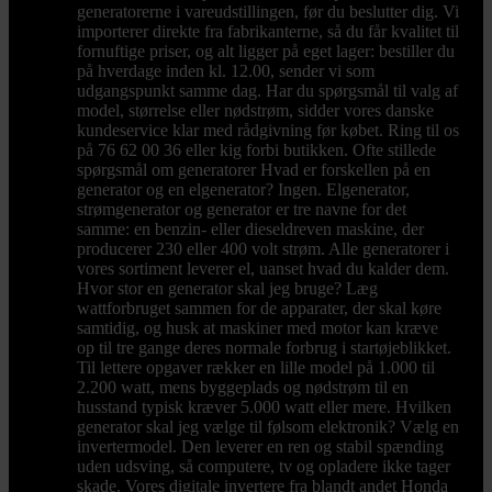
generatorerne i vareudstillingen, før du beslutter dig. Vi
importerer direkte fra fabrikanterne, så du får kvalitet til
fornuftige priser, og alt ligger på eget lager: bestiller du
på hverdage inden kl. 12.00, sender vi som
udgangspunkt samme dag. Har du spørgsmål til valg af
model, størrelse eller nødstrøm, sidder vores danske
kundeservice klar med rådgivning før købet. Ring til os
på 76 62 00 36 eller kig forbi butikken. Ofte stillede
spørgsmål om generatorer Hvad er forskellen på en
generator og en elgenerator? Ingen. Elgenerator,
strømgenerator og generator er tre navne for det
samme: en benzin- eller dieseldreven maskine, der
producerer 230 eller 400 volt strøm. Alle generatorer i
vores sortiment leverer el, uanset hvad du kalder dem.
Hvor stor en generator skal jeg bruge? Læg
wattforbruget sammen for de apparater, der skal køre
samtidig, og husk at maskiner med motor kan kræve
op til tre gange deres normale forbrug i startøjeblikket.
Til lettere opgaver rækker en lille model på 1.000 til
2.200 watt, mens byggeplads og nødstrøm til en
husstand typisk kræver 5.000 watt eller mere. Hvilken
generator skal jeg vælge til følsom elektronik? Vælg en
invertermodel. Den leverer en ren og stabil spænding
uden udsving, så computere, tv og opladere ikke tager
skade. Vores digitale invertere fra blandt andet Honda