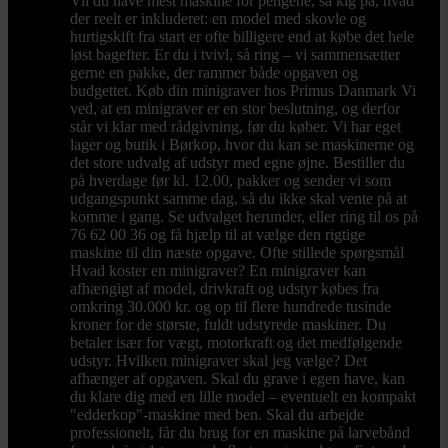
Vil du have mest maskine for pengene, så kig på, hvad
der reelt er inkluderet: en model med skovle og
hurtigskift fra start er ofte billigere end at købe det hele
løst bagefter. Er du i tvivl, så ring – vi sammensætter
gerne en pakke, der rammer både opgaven og
budgettet. Køb din minigraver hos Primus Danmark Vi
ved, at en minigraver er en stor beslutning, og derfor
står vi klar med rådgivning, før du køber. Vi har eget
lager og butik i Børkop, hvor du kan se maskinerne og
det store udvalg af udstyr med egne øjne. Bestiller du
på hverdage før kl. 12.00, pakker og sender vi som
udgangspunkt samme dag, så du ikke skal vente på at
komme i gang. Se udvalget herunder, eller ring til os på
76 62 00 36 og få hjælp til at vælge den rigtige
maskine til din næste opgave. Ofte stillede spørgsmål
Hvad koster en minigraver? En minigraver kan
afhængigt af model, drivkraft og udstyr købes fra
omkring 30.000 kr. og op til flere hundrede tusinde
kroner for de største, fuldt udstyrede maskiner. Du
betaler især for vægt, motorkraft og det medfølgende
udstyr. Hvilken minigraver skal jeg vælge? Det
afhænger af opgaven. Skal du grave i egen have, kan
du klare dig med en lille model – eventuelt en kompakt
"edderkop"-maskine med ben. Skal du arbejde
professionelt, får du brug for en maskine på larvebånd