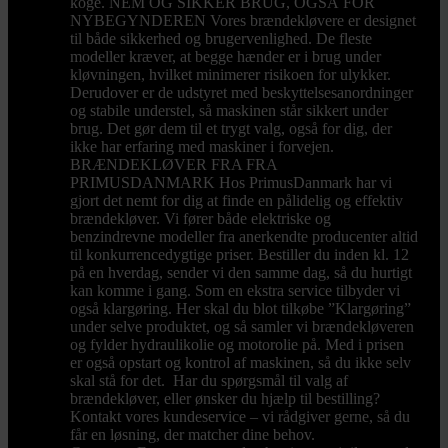
koge. NEM OG SIKKER BRUG, OGSÅ FOR
NYBEGYNDEREN Vores brændekløvere er designet
til både sikkerhed og brugervenlighed. De fleste
modeller kræver, at begge hænder er i brug under
kløvningen, hvilket minimerer risikoen for ulykker.
Derudover er de udstyret med beskyttelsesanordninger
og stabile understel, så maskinen står sikkert under
brug. Det gør dem til et trygt valg, også for dig, der
ikke har erfaring med maskiner i forvejen.
BRÆNDEKLØVER FRA FRA
PRIMUSDANMARK Hos PrimusDanmark har vi
gjort det nemt for dig at finde en pålidelig og effektiv
brændekløver. Vi fører både elektriske og
benzindrevne modeller fra anerkendte producenter altid
til konkurrencedygtige priser. Bestiller du inden kl. 12
på en hverdag, sender vi den samme dag, så du hurtigt
kan komme i gang. Som en ekstra service tilbyder vi
også klargøring. Her skal du blot tilkøbe ”Klargøring”
under selve produktet, og så samler vi brændekløveren
og fylder hydraulikolie og motorolie på. Med i prisen
er også opstart og kontrol af maskinen, så du ikke selv
skal stå for det. Har du spørgsmål til valg af
brændekløver, eller ønsker du hjælp til bestilling?
Kontakt vores kundeservice – vi rådgiver gerne, så du
får en løsning, der matcher dine behov.