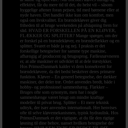
effektivt, får du mere tid til det, du helst vil – såsom
hyggelige aftener foran pejsen, tid med børnene eller at
nyde haven. Det handler ikke kun om komfort, men
også om livskvalitet. En brændekløver giver dig
friheden til at bruge weekenden på afslapning frem for
slid. HVAD ER FORSKELLEN PÅ EN KLØVER,
FLÆKKER OG SPLITTER? Mange spørger, om der
er forskel på en brændekløver, en brændeflækker og en
splitter. Svaret er både ja og nej. I praksis er det
forskellige betegnelser for samme type maskine,
afhængig af producent og brugssprog. Fællesnævneren
er, at alle maskiner er udviklet til at dele træstykker.
Hos PrimusDanmark kalder vi dem konsekvent for
brændekløvere, da det bedst beskriver deres primære
funktion. Kløver – En generel betegnelse, der dækker
maskiner, der deler træ. Ordet anvendes bredt, både i
hobby- og professionel sammenhæng. Flækker –
Bruges ofte som synonym, men har i nogle
sammenhænge været brugt om mindre kraftige
modeller til privat brug. Splitter – Et mere teknisk
udtryk, der især anvendes internationalt. Her henvises
ofte til selve kløvemekanismen, typisk hydraulisk. Hos
PrimusDanmark er det vigtigste, at du får den rigtige
løsning til dine behov, uanset hvilken betegnelse der