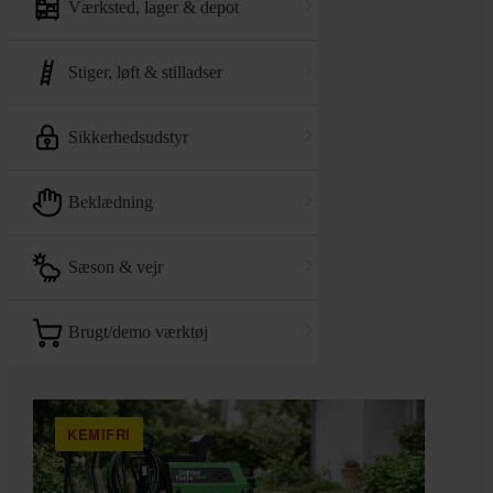
værksted, lager & depot
stiger, løft & stilladser
sikkerhedsudstyr
beklædning
sæson & vejr
brugt/demo værktøj
KEMIFRI