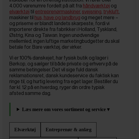
4.000 varenumre fordelt på alt fra
håndværktøj
og
elværktøj
til
entreprenørmaskiner
,
svejsning
,
trykluft
,
maskiner til
hus, have og landbrug
og meget mere –
og priserne er blandt landets skarpeste, fordi vi
importerer direkte fra fabrikker i Holland, Tyskland,
Østrig, Kina og Taiwan. Ingen unødvendige
mellemled, ingen luftige marketingbudgetter du skal
betale for. Bare værktøj, der virker.
Vi er 100% danskejet, har fysisk butik og lager i
Børkop, og sælger til både private og erhverv på de
samme betingelser. Det vil sige fuld dansk
reklamationsret, dansk kundeservice du faktisk kan
ringe til, og hurtig levering fra eget lager. Bestiller du
før kl. 12 på en hverdag, ryger din ordre typisk
afsted samme dag.
Læs mere om vores sortiment og service ▾
Elværktøj
Entreprenør & anlæg