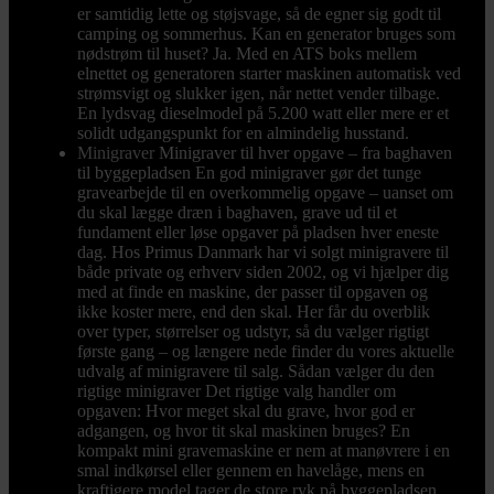
er samtidig lette og støjsvage, så de egner sig godt til
camping og sommerhus. Kan en generator bruges som
nødstrøm til huset? Ja. Med en ATS boks mellem
elnettet og generatoren starter maskinen automatisk ved
strømsvigt og slukker igen, når nettet vender tilbage.
En lydsvag dieselmodel på 5.200 watt eller mere er et
solidt udgangspunkt for en almindelig husstand.
Minigraver
Minigraver til hver opgave – fra baghaven
til byggepladsen En god minigraver gør det tunge
gravearbejde til en overkommelig opgave – uanset om
du skal lægge dræn i baghaven, grave ud til et
fundament eller løse opgaver på pladsen hver eneste
dag. Hos Primus Danmark har vi solgt minigravere til
både private og erhverv siden 2002, og vi hjælper dig
med at finde en maskine, der passer til opgaven og
ikke koster mere, end den skal. Her får du overblik
over typer, størrelser og udstyr, så du vælger rigtigt
første gang – og længere nede finder du vores aktuelle
udvalg af minigravere til salg. Sådan vælger du den
rigtige minigraver Det rigtige valg handler om
opgaven: Hvor meget skal du grave, hvor god er
adgangen, og hvor tit skal maskinen bruges? En
kompakt mini gravemaskine er nem at manøvrere i en
smal indkørsel eller gennem en havelåge, mens en
kraftigere model tager de store ryk på byggepladsen.