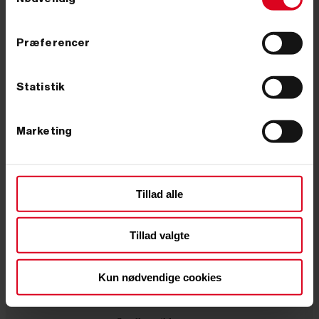
kun vil have de teknisk nødvendige.
Præferencer
Statistik
Komprimering af bærelag:
Ukrudtsbekæmpelse på stor
Marketing
derfor synker belægningen,
arealer: sådan vælger du
og sådan undgår du det
metode
5. august 2026
5. august 2026
Tillad alle
Sænkninger og vippende fliser
Til dig der har ansvar for store
skyldes næsten altid bærelaget,
flader. De tre kemifri metoder
Tillad valgte
ikke stenene. Her er
holdt op mod hinanden, hvad hver
lagtykkelserne, antallet af...
af dem er dårlig...
Kun nødvendige cookies
arrow_forward
arrow_forward
Læs mere
Læs mere