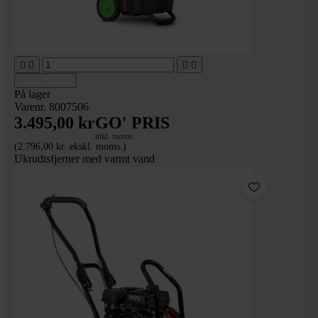




Tilføj til kurv
På lager
Varenr. 8007506
3.495,00 kr
GO' PRIS
inkl. moms
(2.796,00 kr. ekskl. moms.)
Ukrudtsfjerner med varmt vand