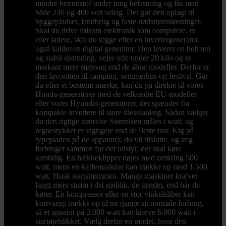
mindre brændstof under tung belastning og fås med
både 230 og 400 volt udtag. Det gør den oplagt til
byggepladser, landbrug og faste nødstrømsløsninger.
Skal du drive følsom elektronik som computere, tv
eller ladere, skal du kigge efter en invertergenerator,
også kaldet en digital generator. Den leverer en helt ren
og stabil spænding, vejer ofte under 20 kilo og er
markant mere støjsvag end de åbne modeller. Derfor er
den favoritten til camping, sommerhus og festival. Går
du efter et bestemt mærke, kan du gå direkte til vores
Honda-generatorer med de velkendte EU-modeller
eller vores Hyundai-generatorer, der spænder fra
kompakte invertere til store dieselanlæg. Sådan vælger
du den rigtige størrelse Størrelsen måles i watt, og
regnestykket er vigtigere end de fleste tror. Kig på
typepladen på de apparater, du vil tilslutte, og læg
forbruget sammen for det udstyr, der skal køre
samtidig. En hækkeklipper nøjes med omkring 500
watt, mens en kaffemaskine kan trække op mod 1.500
watt. Husk startstrømmen. Mange maskiner kræver
langt mere strøm i det øjeblik, de tænder, end når de
kører. En kompressor eller en stor vinkelsliber kan
kortvarigt trække op til tre gange sit normale forbrug,
så et apparat på 2.000 watt kan kræve 6.000 watt i
startøjeblikket. Vælg derfor en model, hvor den