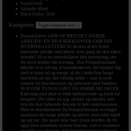
Fortyd Køb
Aktuelle tilbud
Black Friday 2026
Kategorier
Toggle kategorier links

Brændekløver
GØR OP MED DET HÅRDE
ARBEJDE: EN BRÆNDEKLØVER GØR DIN
HVERDAG LETTERE Er du træt af det fysisk
krævende arbejde med øksen, hver gang du skal kløve
brænde? Så er en brændekløver den investering, der
for alvor ændrer din hverdag. Hos PrimusDanmark
tilbyder vi et udvalg af brændekløvere, der hjælper dig
med at spare tid og energi, så du i stedet kan bruge
kræfterne på det, der virkelig tæller – som at nyde
varmen fra brændeovnen og samværet med familien.
SLIP FOR TUNGE LØFT OG ØMME MUSKLER
Kløvning med økse er både tidskrævende og hårdt for
kroppen. Det slider på ryg, skuldre og hænder, især
hvis du skal forberede brænde til hele vintersæsonen.
Med en brændekløver fra PrimusDanmark overtager
maskinen det tunge arbejde og kløver nemt både hårdt
og sejt træ. Du sparer ikke bare fysisk kræfter, du får
også mere ensartede stykker brænde, som er nemmere
at stable og opbevare. Når brændet kløves hurtigt og