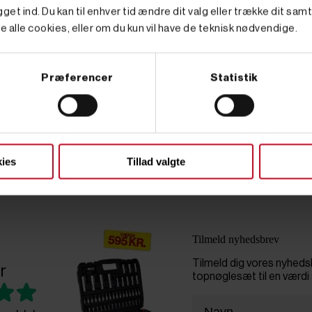
get ind. Du kan til enhver tid ændre dit valg eller trække dit sam
e alle cookies, eller om du kun vil have de teknisk nødvendige.
den egenskab, at de opererer med slag, som gør det muligt at op
i borehammen, mens det på samme tid er muligt for boret at bevæg
Præferencer
Statistik
-fatning, som oftest bruges til boring i hårde materialer som be
ies
Tillad valgte
 så der med sikkerhed er et bor til enhver opgave. Borene kan bå
e mejsler.
Tilmeld nyhedsbrev
Tilmeld dig vores nyhed
r
topnøglesæt til en værdi 