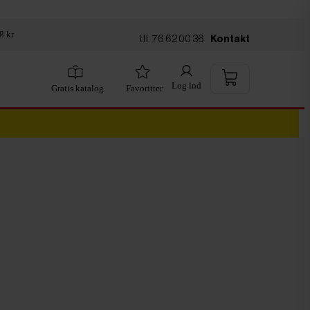
8 kr
tlf. 76 62 00 36
Kontakt
Log ind
Gratis katalog
Favoritter