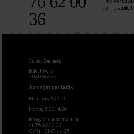
76 62 00
Læs vores an
på Trustpilot
36
Primus Danmark
Industrivej 51
7080 Børkop
Åbningstider
Butik
Man-Tors. 8:00-16:00
Fredag 8:00-14:30
info@primusdanmark.dk
tlf. 76 62 00 36
CVR nr. 31 49 77 36