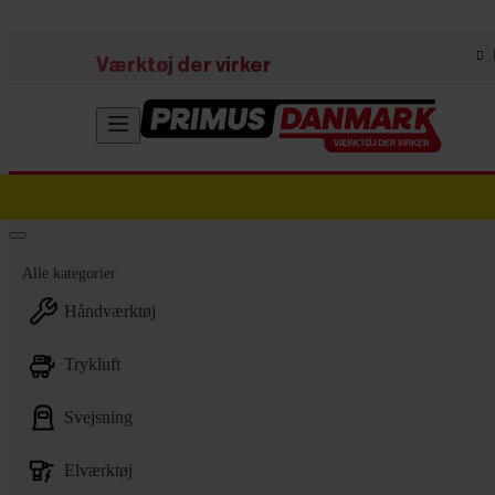
Skip to main content
Værktøj der virker
Alle kategorier
håndværktøj
trykluft
svejsning
elværktøj