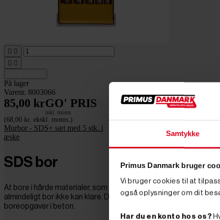




Tilføj til kurv
På lager
Varenr. 8003066
85,00 kr
GO' PRIS
inkl. moms
(68,00 kr. ekskl. moms.)
Murbor - SDS+ sæt med 5 stk. i
Samtykke
æske
SDS bor
Primus Danmark bruger coo
Vi bruger cookies til at tilpa
At bore i hårde materialer, som murværk, beton og armeret bet
også oplysninger om dit bes
almindeligt bor ikke kan klare. Derimod er et bor med SDS-fatni
boreopgaver i beton.
Har du en konto hos os?
Hv