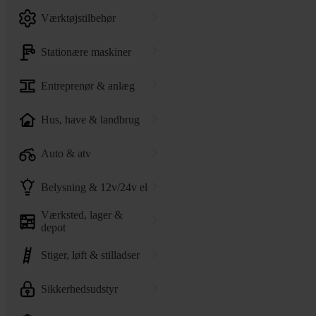
værktøjstilbehør
stationære maskiner
entreprenør & anlæg
hus, have & landbrug
auto & atv
belysning & 12v/24v el
værksted, lager &
depot
stiger, løft & stilladser
sikkerhedsudstyr