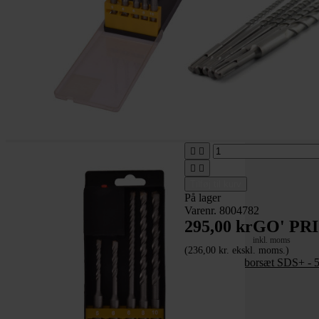




Tilføj til kurv
På lager
Varenr. 8004782
295,00 kr
GO' PRI
inkl. moms
(236,00 kr. ekskl. moms.)
Eminent Murborsæt SDS+ - 5 
600 mm