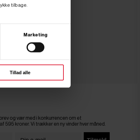
tykke tilbage.
nå maksimal
e sig nogle
Marketing
ton og
Tillad alle
de købes i små
sbrev og vær med i konkurrencen om et
af 595 kroner. Vi trækker en ny vinder hver måned.