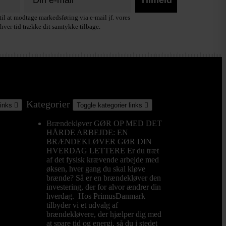
Tilmeld
il at modtage markedsføring via e-mail jf. vores
hver tid trække dit samtykke tilbage.
Kategorier
links

Toggle kategorier links

Brændekløver
GØR OP MED DET
HÅRDE ARBEJDE: EN
BRÆNDEKLØVER GØR DIN
HVERDAG LETTERE Er du træt
af det fysisk krævende arbejde med
øksen, hver gang du skal kløve
brænde? Så er en brændekløver den
investering, der for alvor ændrer din
hverdag. Hos PrimusDanmark
tilbyder vi et udvalg af
brændekløvere, der hjælper dig med
at spare tid og energi, så du i stedet