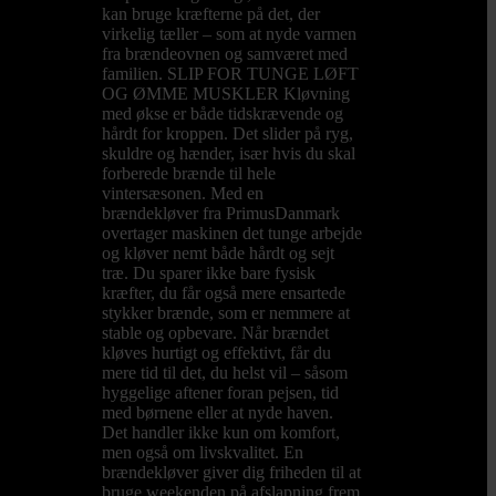
kan bruge kræfterne på det, der
virkelig tæller – som at nyde varmen
fra brændeovnen og samværet med
familien. SLIP FOR TUNGE LØFT
OG ØMME MUSKLER Kløvning
med økse er både tidskrævende og
hårdt for kroppen. Det slider på ryg,
skuldre og hænder, især hvis du skal
forberede brænde til hele
vintersæsonen. Med en
brændekløver fra PrimusDanmark
overtager maskinen det tunge arbejde
og kløver nemt både hårdt og sejt
træ. Du sparer ikke bare fysisk
kræfter, du får også mere ensartede
stykker brænde, som er nemmere at
stable og opbevare. Når brændet
kløves hurtigt og effektivt, får du
mere tid til det, du helst vil – såsom
hyggelige aftener foran pejsen, tid
med børnene eller at nyde haven.
Det handler ikke kun om komfort,
men også om livskvalitet. En
brændekløver giver dig friheden til at
bruge weekenden på afslapning frem