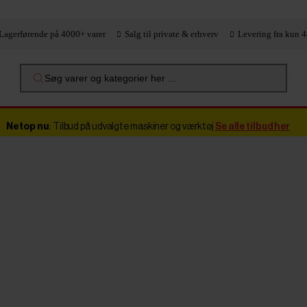
Lagerførende på 4000+ varer
Salg til private & erhverv
Levering fra kun 4
Søg varer og kategorier her ...
Netop nu
: Tilbud på udvalgte maskiner og værktøj
Se alle tilbud her