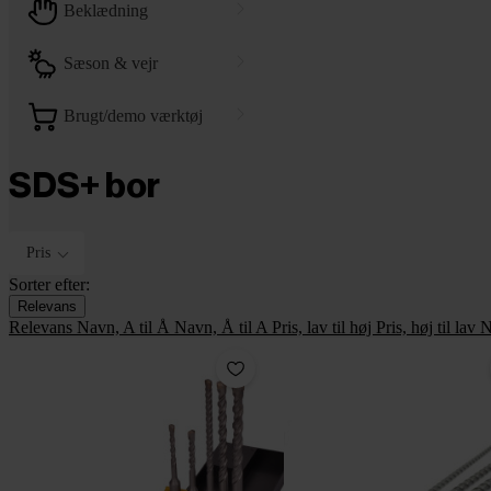
beklædning
sæson & vejr
brugt/demo værktøj
SDS+ bor
Pris
Sorter efter:
Relevans
Relevans
Navn, A til Å
Navn, Å til A
Pris, lav til høj
Pris, høj til lav
N