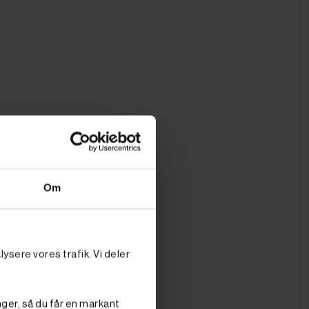
Om
ysere vores trafik. Vi deler
 som et
ang række
nger, så du får en markant