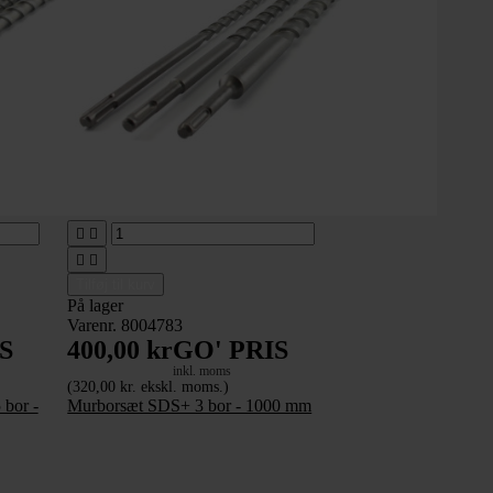




Tilføj til kurv
På lager
Varenr. 8004783
S
400,00 kr
GO' PRIS
inkl. moms
(320,00 kr. ekskl. moms.)
bor -
Murborsæt SDS+ 3 bor - 1000 mm