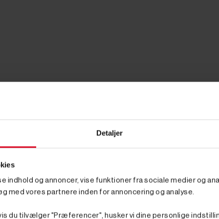
Detaljer
kies
sse indhold og annoncer, vise funktioner fra sociale medier og anal
on, kræver særdeles stærke kræfter. Opgaver som disse er noget,
øg med vores partnere inden for annoncering og analyse.
ng en nødvendighed for, at du, uden problemer, kan håndtere en l
is du tilvælger "Præferencer", husker vi dine personlige indstilli