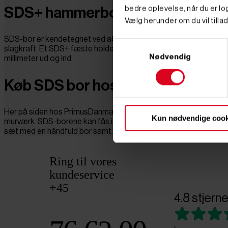
bedre oplevelse, når du er log
SDS+ hammerbor
Vælg herunder om du vil tillad
SDS-bor er kendetegnet ved at have et specielt fæste, der har 
Samtykkevalg
slagkraft. Et SDS+ fæste holder således godt fast om rillerne 
Nødvendig
millimeter ud og ind.
Køb SDS bor hos PrimusDanmark
Her på siden hos PrimusDanmark har vi forskellige bord med SDS
Kun nødvendige cook
murværk. SDS-borene kan fås i forskellige længder og diametre,
sæt med en håndfuld bor samt i større sæt med bor og tilhørend
Ring til vores
kundeservice
+45
4.8 stjerne