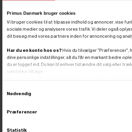
Primus Danmark bruger cookies
Vi bruger cookies til at tilpasse indhold og annoncer, vise fun
sociale medier og analysere vores trafik. Vi deler også oply
dit besøg med vores partnere inden for annoncering og anal
Har du en konto hos os?
Hvis du tilvælger "Præferencer", h
dine personlige indstillinger, så du får en markant bedre ople
du er logget ind. Du kan til enhver tid ændre dit valg eller træ
samtykke tilbage.
Vælg herunder om du vil tillade alle cookies, eller om du kun v
teknisk nødvendige.
Samtykkevalg




Nødvendig




Tilføj til kurv
Tilføj til kurv
Præferencer
På lager
På lager
Varenr. 8004677
Varenr. 8004664
245,00 kr
GO'
200,00 kr
GO'
Statistik