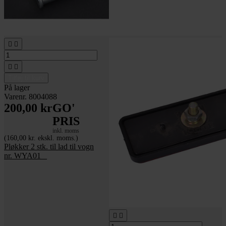




Tilføj til kurv
På lager
Varenr. 8004088
200,00 kr
GO'
PRIS
inkl. moms
(160,00 kr. ekskl. moms.)
Pløkker 2 stk. til lad til vogn
nr. WYA01 _

