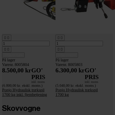








Tilføj til kurv
Tilføj til kurv
På lager
På lager
Varenr. 8005804
Varenr. 8005803
8.500,00 kr
GO'
6.300,00 kr
GO'
PRIS
PRIS
inkl. moms
inkl. moms
(6.800,00 kr. ekskl. moms.)
(5.040,00 kr. ekskl. moms.)
Ponjo Hydraulisk trækspil
Ponjo Hydraulisk trækspil
1700 kg inkl. fjernbetjening
1700 kg
Skovvogne