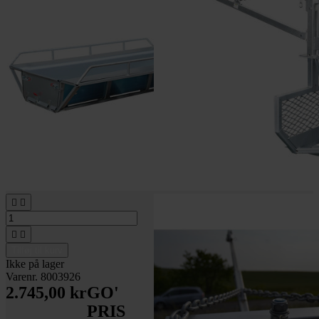




Tilføj til kurv
Ikke på lager
Varenr. 8003926
2.745,00 kr
GO'
PRIS