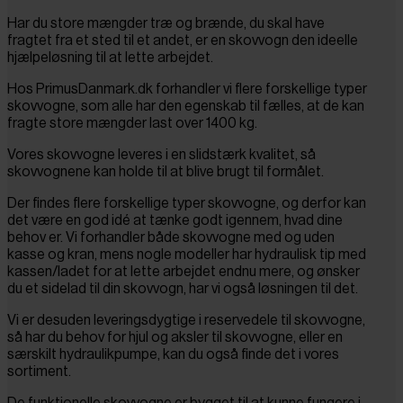
H
ar du store mængder træ og brænde, du skal have
fragtet fra et sted til et andet, er en skovvogn den ideelle
hjælpeløsning til at lette arbejdet.
Hos PrimusDanmark.dk forhandler vi flere forskellige typer
skovvogne, som alle har den egenskab til fælles, at de kan
fragte store mængder last over 1400 kg.
Vores skovvogne leveres i en slidstærk kvalitet, så
skovvognene kan holde til at blive brugt til formålet.
Der findes flere forskellige typer skovvogne, og derfor kan
det være en god idé at tænke godt igennem, hvad dine
behov er. Vi forhandler både skovvogne med og uden
kasse og kran, mens nogle modeller har hydraulisk tip med
kassen/ladet for at lette arbejdet endnu mere, og ønsker
du et sidelad til din skovvogn, har vi også løsningen til det.
Vi er desuden leveringsdygtige i reservedele til skovvogne,
så har du behov for hjul og aksler til skovvogne, eller en
særskilt hydraulikpumpe, kan du også finde det i vores
sortiment.
De funktionelle skovvogne er bygget til at kunne fungere i