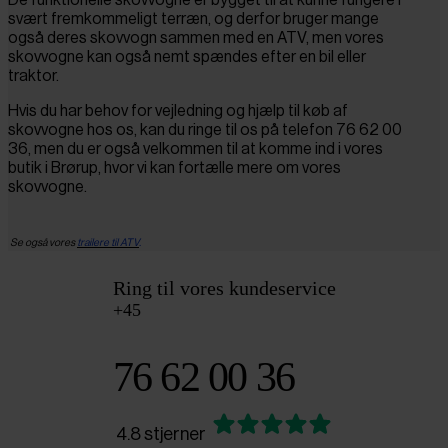
svært fremkommeligt terræn, og derfor bruger mange
også deres skovvogn sammen med en ATV, men vores
skovvogne kan også nemt spændes efter en bil eller
traktor.
Hvis du har behov for vejledning og hjælp til køb af
skovvogne hos os, kan du ringe til os på telefon 76 62 00
36, men du er også velkommen til at komme ind i vores
butik i Brørup, hvor vi kan fortælle mere om vores
skovvogne.
Se også vores
trailere til ATV
.
Ring til vores kundeservice
+45
76 62 00 36
4.8 stjerner