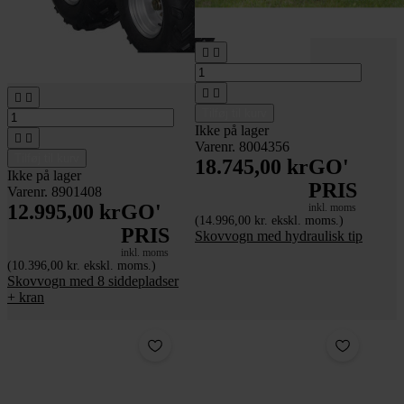






Tilføj til kurv
Ikke på lager


Varenr. 8004356
Tilføj til kurv
18.745,00 kr
GO'
Ikke på lager
PRIS
Varenr. 8901408
12.995,00 kr
GO'
inkl. moms
(14.996,00 kr. ekskl. moms.)
PRIS
Skovvogn med hydraulisk tip
inkl. moms
(10.396,00 kr. ekskl. moms.)
Skovvogn med 8 siddepladser
+ kran