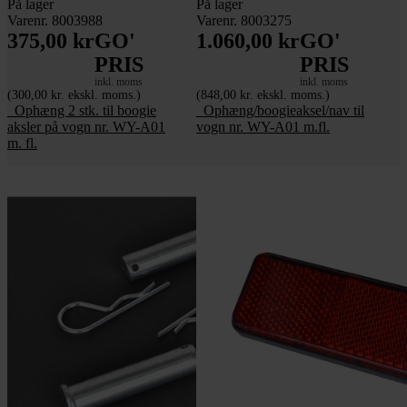
På lager
På lager
Varenr. 8003988
Varenr. 8003275
375,00 kr
GO'
1.060,00 kr
GO'
PRIS
PRIS
inkl. moms
inkl. moms
(300,00 kr. ekskl. moms.)
(848,00 kr. ekskl. moms.)
_Ophæng 2 stk. til boogie
_Ophæng/boogieaksel/nav til
aksler på vogn nr. WY-A01
vogn nr. WY-A01 m.fl.
m. fl.