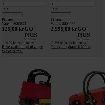




Tilføj til kurv
Tilføj til kurv
På lager
På lager
Varenr. 8005871
Varenr. 8004985
125,00 kr
GO'
2.995,00 kr
GO'
PRIS
PRIS
inkl. moms
inkl. moms
(100,00 kr. ekskl. moms.)
(2.396,00 kr. ekskl. moms.)
Bolte 4 stk. til hjul til vogne
Trækspil hydraulisk 600 kg
WY-A01 m.fl.