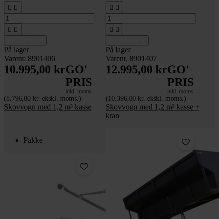








Tilføj til kurv
Tilføj til kurv
På lager
På lager
Varenr. 8901406
Varenr. 8901407
10.995,00 kr
GO'
12.995,00 kr
GO'
PRIS
PRIS
inkl. moms
inkl. moms
(8.796,00 kr. ekskl. moms.)
(10.396,00 kr. ekskl. moms.)
Skovvogn med 1,2 m³ kasse
Skovvogn med 1,2 m³ kasse +
kran
Pakke