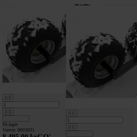






Tilføj til kurv
På lager


Varenr. 8003031
Tilføj til kurv
8.495,00 kr
GO'