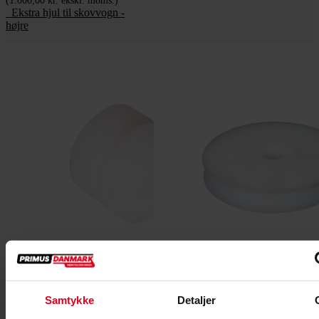
(1.000,00 kr. ekskl. moms.)
_Ekstra hjul til skovvogn -
højre
Samtykke
Detaljer