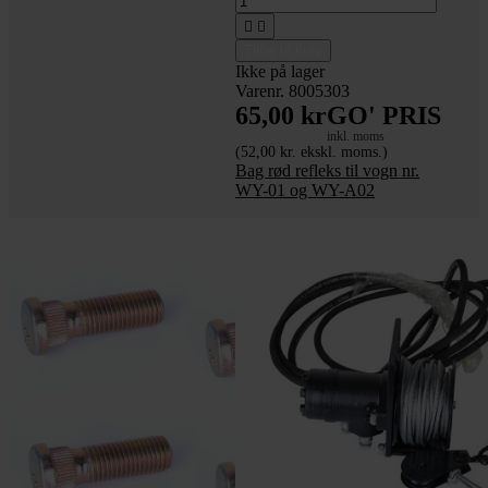


Tilføj til kurv
Ikke på lager
Varenr. 8005303
65,00 kr
GO' PRIS
inkl. moms
(52,00 kr. ekskl. moms.)
Bag rød refleks til vogn nr.
WY-01 og WY-A02