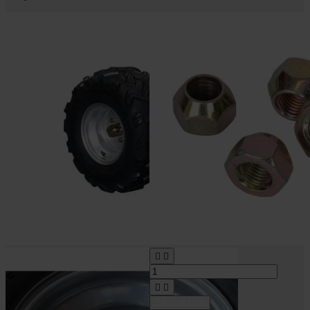




Tilføj til kurv