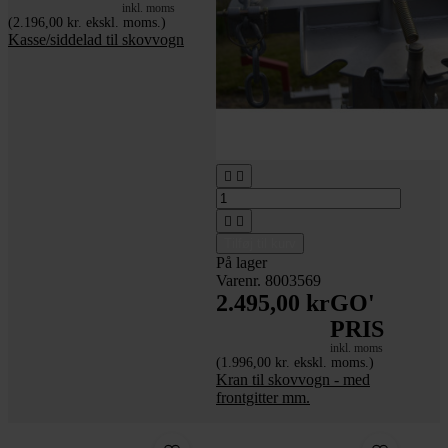
inkl. moms
(2.196,00 kr. ekskl. moms.)
Kasse/siddelad til skovvogn




Tilføj til kurv
På lager
Varenr. 8003569
2.495,00 kr
GO'
PRIS
inkl. moms
(1.996,00 kr. ekskl. moms.)
Kran til skovvogn - med
frontgitter mm.