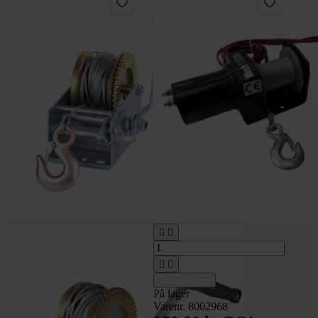




Tilføj til kurv
På lager
Varenr. 8002968