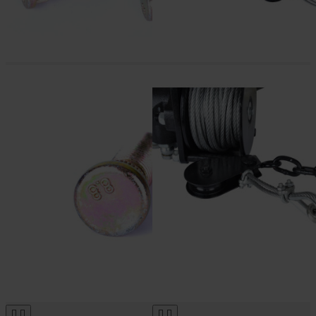



