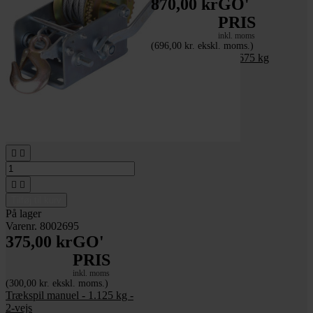
870,00 kr
GO'
PRIS
inkl. moms
(696,00 kr. ekskl. moms.)
Trækspil - 12 volt - 675 kg




Tilføj til kurv
På lager
Varenr. 8002695
375,00 kr
GO'
PRIS
inkl. moms
(300,00 kr. ekskl. moms.)
Trækspil manuel - 1.125 kg -
2-vejs