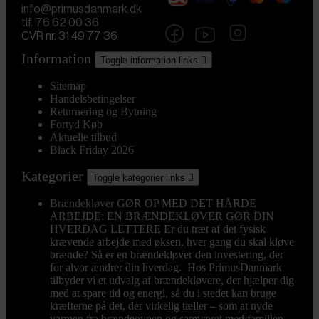
info@primusdanmark.dk
tlf. 76 62 00 36
CVR nr. 31 49 77 36
Information
Toggle information links

Sitemap
Handelsbetingelser
Returnering og Bytning
Fortyd Køb
Aktuelle tilbud
Black Friday 2026
Kategorier
Toggle kategorier links

Brændekløver
GØR OP MED DET HÅRDE
ARBEJDE: EN BRÆNDEKLØVER GØR DIN
HVERDAG LETTERE Er du træt af det fysisk
krævende arbejde med øksen, hver gang du skal kløve
brænde? Så er en brændekløver den investering, der
for alvor ændrer din hverdag. Hos PrimusDanmark
tilbyder vi et udvalg af brændekløvere, der hjælper dig
med at spare tid og energi, så du i stedet kan bruge
kræfterne på det, der virkelig tæller – som at nyde
varmen fra brændeovnen og samværet med familien.