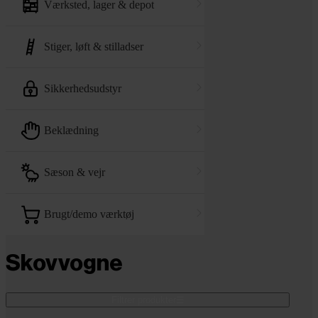
værksted, lager & depot
stiger, løft & stilladser
sikkerhedsudstyr
beklædning
sæson & vejr
brugt/demo værktøj
Skovvogne
Filtrer produkter