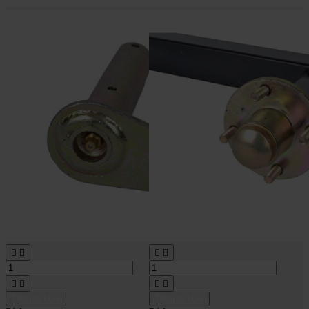








Tilføj til kurv
Tilføj til kurv