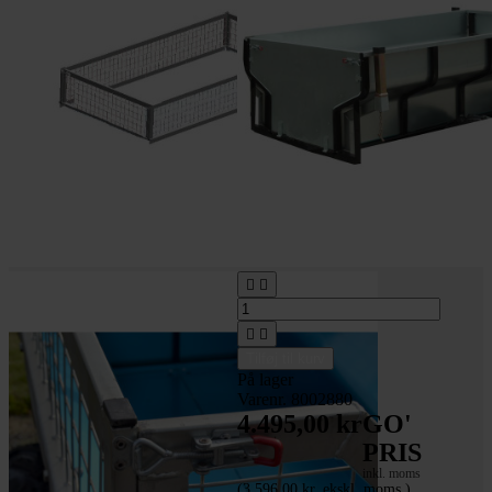




Tilføj til kurv
På lager
Varenr. 8002880
4.495,00 kr
GO'
PRIS
inkl. moms
(3.596,00 kr. ekskl. moms.)