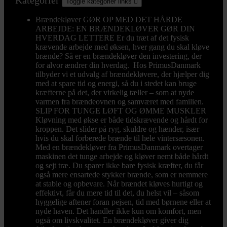
Kategorier
Toggle kategorier links

Brændekløver
GØR OP MED DET HÅRDE
ARBEJDE: EN BRÆNDEKLØVER GØR DIN
HVERDAG LETTERE Er du træt af det fysisk
krævende arbejde med øksen, hver gang du skal kløve
brænde? Så er en brændekløver den investering, der
for alvor ændrer din hverdag. Hos PrimusDanmark
tilbyder vi et udvalg af brændekløvere, der hjælper dig
med at spare tid og energi, så du i stedet kan bruge
kræfterne på det, der virkelig tæller – som at nyde
varmen fra brændeovnen og samværet med familien.
SLIP FOR TUNGE LØFT OG ØMME MUSKLER
Kløvning med økse er både tidskrævende og hårdt for
kroppen. Det slider på ryg, skuldre og hænder, især
hvis du skal forberede brænde til hele vintersæsonen.
Med en brændekløver fra PrimusDanmark overtager
maskinen det tunge arbejde og kløver nemt både hårdt
og sejt træ. Du sparer ikke bare fysisk kræfter, du får
også mere ensartede stykker brænde, som er nemmere
at stable og opbevare. Når brændet kløves hurtigt og
effektivt, får du mere tid til det, du helst vil – såsom
hyggelige aftener foran pejsen, tid med børnene eller at
nyde haven. Det handler ikke kun om komfort, men
også om livskvalitet. En brændekløver giver dig