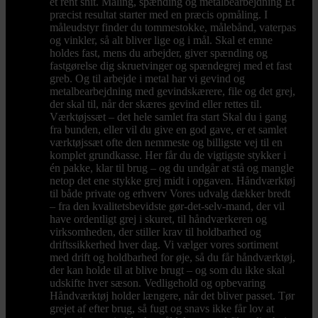
et rent snit. Måling, spænding og metalbearbejdning Et
præcist resultat starter med en præcis opmåling. I
måleudstyr finder du tommestokke, målebånd, vaterpas
og vinkler, så alt bliver lige og i mål. Skal et emne
holdes fast, mens du arbejder, giver spænding og
fastgørelse dig skruetvinger og spændegrej med et fast
greb. Og til arbejde i metal har vi gevind og
metalbearbejdning med gevindskærere, file og det grej,
der skal til, når der skæres gevind eller rettes til.
Værktøjssæt – det hele samlet fra start Skal du i gang
fra bunden, eller vil du give en god gave, er et samlet
værktøjssæt ofte den nemmeste og billigste vej til en
komplet grundkasse. Her får du de vigtigste stykker i
én pakke, klar til brug – og du undgår at stå og mangle
netop det ene stykke grej midt i opgaven. Håndværktøj
til både private og erhverv Vores udvalg dækker bredt
– fra den kvalitetsbevidste gør-det-selv-mand, der vil
have ordentligt grej i skuret, til håndværkeren og
virksomheden, der stiller krav til holdbarhed og
driftssikkerhed hver dag. Vi vælger vores sortiment
med drift og holdbarhed for øje, så du får håndværktøj,
der kan holde til at blive brugt – og som du ikke skal
udskifte hver sæson. Vedligehold og opbevaring
Håndværktøj holder længere, når det bliver passet. Tør
grejet af efter brug, så fugt og snavs ikke får lov at