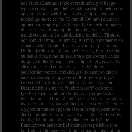
hos PrimusDanmark finde et bredt udvalg af begge
typer, så du kan finde det perfekte værktøj til netop din
opgave. I vores webshop har vi også løse pælebor i
forskellige størrelser fra 50 mm til 300 mm i diameter
og med en længde på ca. 95 cm. Disse pælebor passer
til de fleste maskiner, og du kan vælge mellem 1-
mandsbetjente og 2-mandsbetjente modeller. Til større
bor, som 200 mm, 250 mm og 300 mm, anbefaler vi en
2-mandsbetjent model for ekstra kontrol og sikkerhed.
Hvilket jordbor skal du vælge? Først og fremmest skal
du tænke over, hvad du skal bruge pæleboret til. Skal
du grave huller til hegnspæle, stolper til et gyngestativ
eller stolpesko til en træterrasse? Et hånddrevet
pælebor kan være tilstrækkeligt til fx små projekter i
haven, mens større opgaver i udfordrende jordtyper
kræver et benzindrevet pælebor. Manuelle pælebor
Disse pælebor kører på “rugbrødskraft” og kræver
fysisk arbejde for at bore hullerne. De er praktiske,
hvis du kun skal bore få huller eller arbejder i områder,
hvor der ikke er adgang til benzin eller strøm. De egner
sig godt til mindre opgaver såsom haveprojekter, hvor
der kun er behov for at grave et par huller. Se fx vores
kraftige håndmodel med en diameter på 150 mm.
Benzindrevet pælebor Et benzindrevet pælebor er et
kraftfuldt, motoriseret værktøj, der gør det nemt at bore