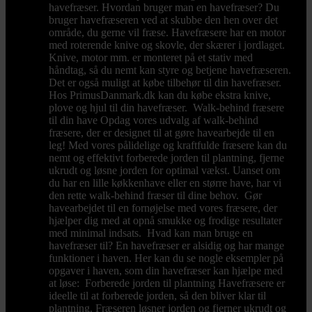
havefræser. Hvordan bruger man en havefræser? Du
bruger havefræseren ved at skubbe den hen over det
område, du gerne vil fræse. Havefræsere har en motor
med roterende knive og skovle, der skærer i jordlaget.
Knive, motor mm. er monteret på et stativ med
håndtag, så du nemt kan styre og betjene havefræseren.
Det er også muligt at købe tilbehør til din havefræser.
Hos PrimusDanmark.dk kan du købe ekstra knive,
plove og hjul til din havefræser. Walk-behind fræsere
til din have Opdag vores udvalg af walk-behind
fræsere, der er designet til at gøre havearbejde til en
leg! Med vores pålidelige og kraftfulde fræsere kan du
nemt og effektivt forberede jorden til plantning, fjerne
ukrudt og løsne jorden for optimal vækst. Uanset om
du har en lille køkkenhave eller en større have, har vi
den rette walk-behind fræser til dine behov. Gør
havearbejdet til en fornøjelse med vores fræsere, der
hjælper dig med at opnå smukke og frodige resultater
med minimal indsats. Hvad kan man bruge en
havefræser til? En havefræser er alsidig og har mange
funktioner i haven. Her kan du se nogle eksempler på
opgaver i haven, som din havefræser kan hjælpe med
at løse: Forberede jorden til plantning Havefræsere er
ideelle til at forberede jorden, så den bliver klar til
plantning. Fræseren løsner jorden og fjerner ukrudt og