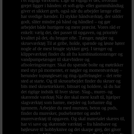
i et fugtigt værksted. Lige så vigtigt er det, hvordan
grejet ligger i hånden: et soft-grip- eller gummihåndtag
giver et sikkert greb, også når du arbejder længe eller
har svedige hænder. Et stykke håndværktøj, der sidder
godt, sliter mindre på hånd og håndled – og gør
arbejdet både hurtigere og mere præcist. Vores råd er
enkelt: vælg det, der passer til opgaven, og prioritér
kvalitet på det, du bruger ofte. Tænger, nøgler og
skrueværktøj Til at gribe, holde, spænde og løsne hører
nogle af de mest brugte stykker grej. I tænger og
klippeværktøj finder du alt fra kombinationstænger og
vandpumpetænger til skævbidere og
afisoleringstænger. Skal du spænde bolte og møtrikker
med styr på momentet, er nøgler og momentværktøj –
herunder topnøglesæt og ring-/gaffelnøgler – det rette
sted at starte. Og til skruearbejdet finder du skruer og
bits med skruetrækkere, bitssæt og holdere, så du har
det rigtige indstik til hver skrue. Slag-, murer- og
skærende værktøj Når der skal mere kraft til, hjælper
slagværktøj som hamre, mejsler og forhamre dig
igennem. Arbejder du med mursten, beton og puds,
finder du muresker, pudsebrætter og andet
murerværktøj til opgaven. Og skal materialet skæres til,
har vi save og skærende værktøj – fra håndsave og
bøjlesave til hobbyknive og det skarpe grej, der giver