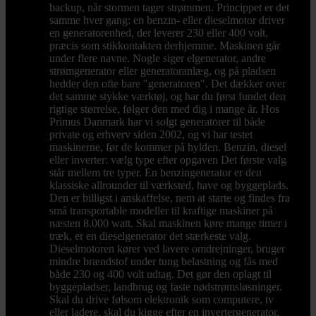
backup, når stormen tager strømmen. Princippet er det
samme hver gang: en benzin- eller dieselmotor driver
en generatorenhed, der leverer 230 eller 400 volt,
præcis som stikkontakten derhjemme. Maskinen går
under flere navne. Nogle siger elgenerator, andre
strømgenerator eller generatoranlæg, og på pladsen
hedder den ofte bare "generatoren". Det dækker over
det samme stykke værktøj, og har du først fundet den
rigtige størrelse, følger den med dig i mange år. Hos
Primus Danmark har vi solgt generatorer til både
private og erhverv siden 2002, og vi har testet
maskinerne, før de kommer på hylden. Benzin, diesel
eller inverter: vælg type efter opgaven Det første valg
står mellem tre typer. En benzingenerator er den
klassiske allrounder til værksted, have og byggeplads.
Den er billigst i anskaffelse, nem at starte og findes fra
små transportable modeller til kraftige maskiner på
næsten 8.000 watt. Skal maskinen køre mange timer i
træk, er en dieselgenerator det stærkeste valg.
Dieselmotoren kører ved lavere omdrejninger, bruger
mindre brændstof under tung belastning og fås med
både 230 og 400 volt udtag. Det gør den oplagt til
byggepladser, landbrug og faste nødstrømsløsninger.
Skal du drive følsom elektronik som computere, tv
eller ladere, skal du kigge efter en invertergenerator,