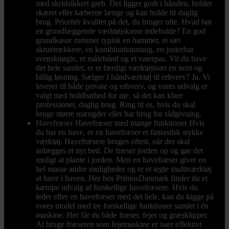
med skridsikkert greb. Det ligger godt i hånden, holder
skæret eller kæberne længe og kan holde til daglig
brug. Prioritér kvalitet på det, du bruger ofte. Hvad bør
en grundlæggende værktøjskasse indeholde? En god
grundkasse rummer typisk en hammer, et sæt
skruetrækkere, en kombinationstang, en justerbar
svensknøgle, et målebånd og et vaterpas. Vil du have
det hele samlet, er et færdigt værktøjssæt en nem og
billig løsning. Sælger I håndværktøj til erhverv? Ja. Vi
leverer til både private og erhverv, og vores udvalg er
valgt med holdbarhed for øje, så det kan klare
professionel, daglig brug. Ring til os, hvis du skal
bruge større mængder eller har brug for rådgivning.
Havefræser
Havefræser med mange funktioner Hvis
du har en have, er en havefræser et fantastisk stykke
værktøj. Havefræsere bruges oftest, når der skal
anlægges et nyt bed. De fræser jorden op og gør det
muligt at plante i jorden. Men en havefræser giver en
hel masse andre muligheder og er et ægte multiværktøj
at have i haven. Her hos PrimusDanmark finder du et
kæmpe udvalg af forskellige havefræsere. Hvis du
leder efter en havefræser med det hele, kan du kigge på
vores model med tre forskellige funktioner samlet i én
maskine. Her får du både fræser, fejer og græsklipper.
At bruge fræseren som fejemaskine er især effektivt