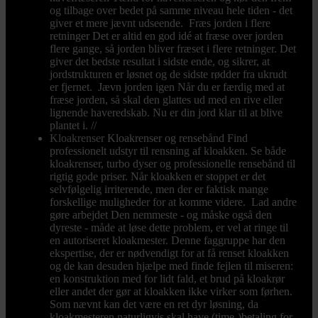
og tilbage over bedet på samme niveau hele tiden - det
giver et mere jævnt udseende. Fræs jorden i flere
retninger Det er altid en god idé at fræse over jorden
flere gange, så jorden bliver fræset i flere retninger. Det
giver det bedste resultat i sidste ende, og sikrer, at
jordstrukturen er løsnet og de sidste rødder fra ukrudt
er fjernet. Jævn jorden igen Når du er færdig med at
fræse jorden, så skal den glattes ud med en rive eller
lignende haveredskab. Nu er din jord klar til at blive
plantet i. //
Kloakrenser
Kloakrenser og rensebånd Find
professionelt udstyr til rensning af kloakken. Se både
kloakrenser, turbo dyser og professionelle rensebånd til
rigtig gode priser. Når kloakken er stoppet er det
selvfølgelig irriterende, men der er faktisk mange
forskellige muligheder for at komme videre. Lad andre
gøre arbejdet Den nemmeste - og måske også den
dyreste - måde at løse dette problem, er vel at ringe til
en autoriseret kloakmester. Denne faggruppe har den
ekspertise, der er nødvendigt for at få renset kloakken
og de kan desuden hjælpe med finde fejlen til miseren:
en konstruktion med for lidt fald, et brud på kloakrør
eller andet der gør at kloakken ikke virker som førhen.
Som nævnt kan det være en ret dyr løsning, da
kloakmesteren naturligvis skal have (time-)betaling for