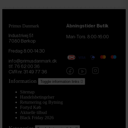
Primus Danmark
Åbningstider
Butik
Industrivej 51
Man-Tors. 8:00-16:00
7080 Børkop
Fredag 8:00-14:30
info@primusdanmark.dk
tlf. 76 62 00 36
CVR nr. 31 49 77 36
Information
Toggle information links

Sitemap
Handelsbetingelser
Returnering og Bytning
Fortyd Køb
Aktuelle tilbud
Black Friday 2026