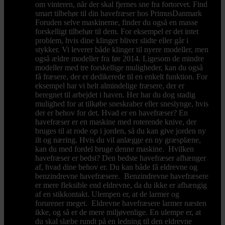
om vinteren, når der skal fjernes sne fra fortorvet. Find
smart tilbehør til din havefræser hos PrimusDanmark
Foruden selve maskinerne, finder du også en masse
forskelligt tilbehør til dem. For eksempel er det intet
problem, hvis dine klinger bliver slidte eller går i
stykker. Vi leverer både klinger til nyere modeller, men
også ældre modeller fra før 2014. Ligesom de mindre
modeller med tre forskellige muligheder, kan du også
få fræsere, der er dedikerede til en enkelt funktion. For
eksempel har vi helt almindelige fræsere, der er
beregnet til arbejdet i haven. Her har du dog stadig
mulighed for at tilkøbe sneskraber eller sneslynge, hvis
der er behov for det. Hvad er en havefræser? En
havefræser er en maskine med roterende knive, der
bruges til at rode op i jorden, så du kan give jorden ny
ilt og næring. Hvis du vil anlægge en ny græsplæne,
kan du med fordel bruge denne maskine. Hvilken
havefræser er bedst? Den bedste havefræser afhænger
af, hvad dine behov er. Du kan både få eldrevne og
benzindrevne havefræsere. Benzindrevne havefræsere
er mere fleksible end eldrevne, da du ikke er afhængig
af en stikkontakt. Ulempen er, at de larmer og
forurener meget. Eldrevne havefræsere larmer næsten
ikke, og så er de mere miljøvenlige. En ulempe er, at
du skal slæbe rundt på en ledning til den eldrevne