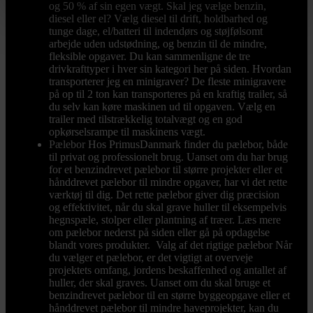
og 50 % af sin egen vægt. Skal jeg vælge benzin,
diesel eller el? Vælg diesel til drift, holdbarhed og
tunge dage, el/batteri til indendørs og støjfølsomt
arbejde uden udstødning, og benzin til de mindre,
fleksible opgaver. Du kan sammenligne de tre
drivkrafttyper i hver sin kategori her på siden. Hvordan
transporterer jeg en minigraver? De fleste minigravere
på op til 2 ton kan transporteres på en kraftig trailer, så
du selv kan køre maskinen ud til opgaven. Vælg en
trailer med tilstrækkelig totalvægt og en god
opkørselsrampe til maskinens vægt.
Pælebor
Hos PrimusDanmark finder du pælebor, både
til privat og professionelt brug. Uanset om du har brug
for et benzindrevet pælebor til større projekter eller et
hånddrevet pælebor til mindre opgaver, har vi det rette
værktøj til dig. Det rette pælebor giver dig præcision
og effektivitet, når du skal grave huller til eksempelvis
hegnspæle, stolper eller plantning af træer. Læs mere
om pælebor nederst på siden eller gå på opdagelse
blandt vores produkter. Valg af det rigtige pælebor Når
du vælger et pælebor, er det vigtigt at overveje
projektets omfang, jordens beskaffenhed og antallet af
huller, der skal graves. Uanset om du skal bruge et
benzindrevet pælebor til en større byggeopgave eller et
hånddrevet pælebor til mindre haveprojekter, kan du