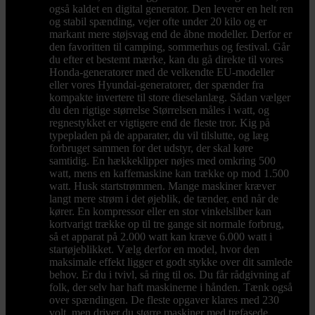
også kaldet en digital generator. Den leverer en helt ren
og stabil spænding, vejer ofte under 20 kilo og er
markant mere støjsvag end de åbne modeller. Derfor er
den favoritten til camping, sommerhus og festival. Går
du efter et bestemt mærke, kan du gå direkte til vores
Honda-generatorer med de velkendte EU-modeller
eller vores Hyundai-generatorer, der spænder fra
kompakte invertere til store dieselanlæg. Sådan vælger
du den rigtige størrelse Størrelsen måles i watt, og
regnestykket er vigtigere end de fleste tror. Kig på
typepladen på de apparater, du vil tilslutte, og læg
forbruget sammen for det udstyr, der skal køre
samtidig. En hækkeklipper nøjes med omkring 500
watt, mens en kaffemaskine kan trække op mod 1.500
watt. Husk startstrømmen. Mange maskiner kræver
langt mere strøm i det øjeblik, de tænder, end når de
kører. En kompressor eller en stor vinkelsliber kan
kortvarigt trække op til tre gange sit normale forbrug,
så et apparat på 2.000 watt kan kræve 6.000 watt i
startøjeblikket. Vælg derfor en model, hvor den
maksimale effekt ligger et godt stykke over dit samlede
behov. Er du i tvivl, så ring til os. Du får rådgivning af
folk, der selv har haft maskinerne i hånden. Tænk også
over spændingen. De fleste opgaver klares med 230
volt, men driver du større maskiner med trefasede