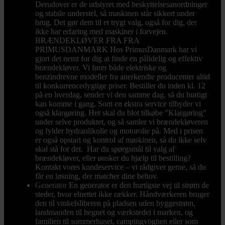
Derudover er de udstyret med beskyttelsesanordninger
og stabile understel, så maskinen står sikkert under
brug. Det gør dem til et trygt valg, også for dig, der
ikke har erfaring med maskiner i forvejen.
BRÆNDEKLØVER FRA FRA
PRIMUSDANMARK Hos PrimusDanmark har vi
gjort det nemt for dig at finde en pålidelig og effektiv
brændekløver. Vi fører både elektriske og
benzindrevne modeller fra anerkendte producenter altid
til konkurrencedygtige priser. Bestiller du inden kl. 12
på en hverdag, sender vi den samme dag, så du hurtigt
kan komme i gang. Som en ekstra service tilbyder vi
også klargøring. Her skal du blot tilkøbe ”Klargøring”
under selve produktet, og så samler vi brændekløveren
og fylder hydraulikolie og motorolie på. Med i prisen
er også opstart og kontrol af maskinen, så du ikke selv
skal stå for det. Har du spørgsmål til valg af
brændekløver, eller ønsker du hjælp til bestilling?
Kontakt vores kundeservice – vi rådgiver gerne, så du
får en løsning, der matcher dine behov.
Generator
En generator er den hurtigste vej til strøm de
steder, hvor elnettet ikke rækker. Håndværkeren bruger
den til vinkelsliberen på pladsen uden byggestrøm,
landmanden til hegnet og værkstedet i marken, og
familien til sommerhuset, campingvognen eller som