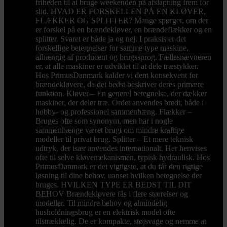
friheden til at bruge weekenden på afslapning frem for
slid. HVAD ER FORSKELLEN PÅ EN KLØVER,
FLÆKKER OG SPLITTER? Mange spørger, om der
er forskel på en brændekløver, en brændeflækker og en
splitter. Svaret er både ja og nej. I praksis er det
forskellige betegnelser for samme type maskine,
afhængig af producent og brugssprog. Fællesnævneren
er, at alle maskiner er udviklet til at dele træstykker.
Hos PrimusDanmark kalder vi dem konsekvent for
brændekløvere, da det bedst beskriver deres primære
funktion. Kløver – En generel betegnelse, der dækker
maskiner, der deler træ. Ordet anvendes bredt, både i
hobby- og professionel sammenhæng. Flækker –
Bruges ofte som synonym, men har i nogle
sammenhænge været brugt om mindre kraftige
modeller til privat brug. Splitter – Et mere teknisk
udtryk, der især anvendes internationalt. Her henvises
ofte til selve kløvemekanismen, typisk hydraulisk. Hos
PrimusDanmark er det vigtigste, at du får den rigtige
løsning til dine behov, uanset hvilken betegnelse der
bruges. HVILKEN TYPE ER BEDST TIL DIT
BEHOV Brændekløvere fås i flere størrelser og
modeller. Til mindre behov og almindelig
husholdningsbrug er en elektrisk model ofte
tilstrækkelig. De er kompakte, støjsvage og nemme at