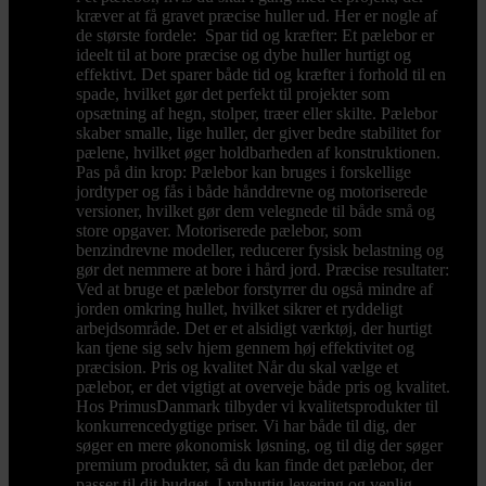
kræver at få gravet præcise huller ud. Her er nogle af
de største fordele: Spar tid og kræfter: Et pælebor er
ideelt til at bore præcise og dybe huller hurtigt og
effektivt. Det sparer både tid og kræfter i forhold til en
spade, hvilket gør det perfekt til projekter som
opsætning af hegn, stolper, træer eller skilte. Pælebor
skaber smalle, lige huller, der giver bedre stabilitet for
pælene, hvilket øger holdbarheden af konstruktionen.
Pas på din krop: Pælebor kan bruges i forskellige
jordtyper og fås i både hånddrevne og motoriserede
versioner, hvilket gør dem velegnede til både små og
store opgaver. Motoriserede pælebor, som
benzindrevne modeller, reducerer fysisk belastning og
gør det nemmere at bore i hård jord. Præcise resultater:
Ved at bruge et pælebor forstyrrer du også mindre af
jorden omkring hullet, hvilket sikrer et ryddeligt
arbejdsområde. Det er et alsidigt værktøj, der hurtigt
kan tjene sig selv hjem gennem høj effektivitet og
præcision. Pris og kvalitet Når du skal vælge et
pælebor, er det vigtigt at overveje både pris og kvalitet.
Hos PrimusDanmark tilbyder vi kvalitetsprodukter til
konkurrencedygtige priser. Vi har både til dig, der
søger en mere økonomisk løsning, og til dig der søger
premium produkter, så du kan finde det pælebor, der
passer til dit budget. Lynhurtig levering og venlig