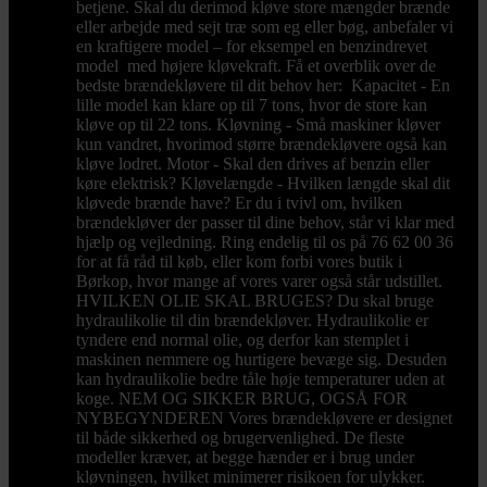
betjene. Skal du derimod kløve store mængder brænde
eller arbejde med sejt træ som eg eller bøg, anbefaler vi
en kraftigere model – for eksempel en benzindrevet
model med højere kløvekraft. Få et overblik over de
bedste brændekløvere til dit behov her: Kapacitet - En
lille model kan klare op til 7 tons, hvor de store kan
kløve op til 22 tons. Kløvning - Små maskiner kløver
kun vandret, hvorimod større brændekløvere også kan
kløve lodret. Motor - Skal den drives af benzin eller
køre elektrisk? Kløvelængde - Hvilken længde skal dit
kløvede brænde have? Er du i tvivl om, hvilken
brændekløver der passer til dine behov, står vi klar med
hjælp og vejledning. Ring endelig til os på 76 62 00 36
for at få råd til køb, eller kom forbi vores butik i
Børkop, hvor mange af vores varer også står udstillet.
HVILKEN OLIE SKAL BRUGES? Du skal bruge
hydraulikolie til din brændekløver. Hydraulikolie er
tyndere end normal olie, og derfor kan stemplet i
maskinen nemmere og hurtigere bevæge sig. Desuden
kan hydraulikolie bedre tåle høje temperaturer uden at
koge. NEM OG SIKKER BRUG, OGSÅ FOR
NYBEGYNDEREN Vores brændekløvere er designet
til både sikkerhed og brugervenlighed. De fleste
modeller kræver, at begge hænder er i brug under
kløvningen, hvilket minimerer risikoen for ulykker.