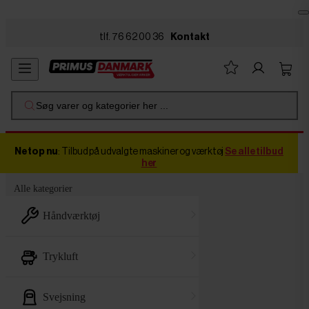
Skip to main content
tlf. 76 62 00 36
Kontakt
Søg varer og kategorier her ...
Netop nu
: Tilbud på udvalgte maskiner og værktøj
Se alle tilbud
her
Alle kategorier
håndværktøj
trykluft
svejsning