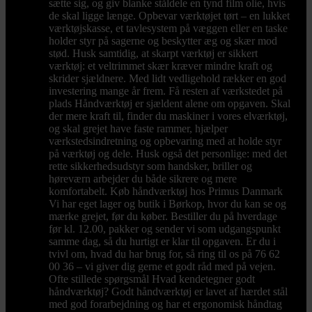
sætte sig, og giv blanke ståldele en tynd film olie, hvis
de skal ligge længe. Opbevar værktøjet tørt – en lukket
værktøjskasse, et tavlesystem på væggen eller en taske
holder styr på sagerne og beskytter æg og skær mod
stød. Husk samtidig, at skarpt værktøj er sikkert
værktøj: et veltrimmet skær kræver mindre kraft og
skrider sjældnere. Med lidt vedligehold rækker en god
investering mange år frem. Få resten af værkstedet på
plads Håndværktøj er sjældent alene om opgaven. Skal
der mere kraft til, finder du maskiner i vores elværktøj,
og skal grejet have faste rammer, hjælper
værkstedsindretning og opbevaring med at holde styr
på værktøj og dele. Husk også det personlige: med det
rette sikkerhedsudstyr som handsker, briller og
høreværn arbejder du både sikrere og mere
komfortabelt. Køb håndværktøj hos Primus Danmark
Vi har eget lager og butik i Børkop, hvor du kan se og
mærke grejet, før du køber. Bestiller du på hverdage
før kl. 12.00, pakker og sender vi som udgangspunkt
samme dag, så du hurtigt er klar til opgaven. Er du i
tvivl om, hvad du har brug for, så ring til os på 76 62
00 36 – vi giver dig gerne et godt råd med på vejen.
Ofte stillede spørgsmål Hvad kendetegner godt
håndværktøj? Godt håndværktøj er lavet af hærdet stål
med god forarbejdning og har et ergonomisk håndtag