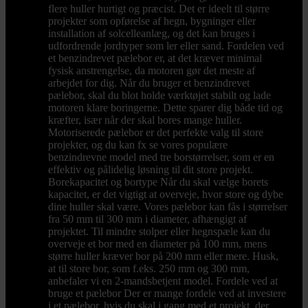
flere huller hurtigt og præcist. Det er ideelt til større
projekter som opførelse af hegn, bygninger eller
installation af solcelleanlæg, og det kan bruges i
udfordrende jordtyper som ler eller sand. Fordelen ved
et benzindrevet pælebor er, at det kræver minimal
fysisk anstrengelse, da motoren gør det meste af
arbejdet for dig. Når du bruger et benzindrevet
pælebor, skal du blot holde værktøjet stabilt og lade
motoren klare boringerne. Dette sparer dig både tid og
kræfter, især når der skal bores mange huller.
Motoriserede pælebor er det perfekte valg til store
projekter, og du kan fx se vores populære
benzindrevne model med tre borstørrelser, som er en
effektiv og pålidelig løsning til dit store projekt.
Borekapacitet og bortype Når du skal vælge borets
kapacitet, er det vigtigt at overveje, hvor store og dybe
dine huller skal være. Vores pælebor kan fås i størrelser
fra 50 mm til 300 mm i diameter, afhængigt af
projektet. Til mindre stolper eller hegnspæle kan du
overveje et bor med en diameter på 100 mm, mens
større huller kræver bor på 200 mm eller mere. Husk,
at til store bor, som f.eks. 250 mm og 300 mm,
anbefaler vi en 2-mandsbetjent model. Fordele ved at
bruge et pælebor Der er mange fordele ved at investere
i et pælebor, hvis du skal i gang med et projekt, der