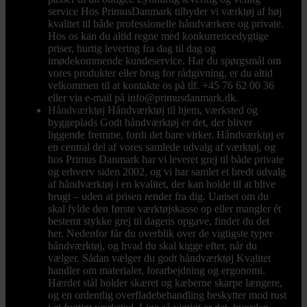
service Hos PrimusDanmark tilbyder vi værktøj af høj
kvalitet til både professionelle håndværkere og private.
Hos os kan du altid regne med konkurrencedygtige
priser, hurtig levering fra dag til dag og
imødekommende kundeservice. Har du spørgsmål om
vores produkter eller brug for rådgivning, er du altid
velkommen til at kontakte os på tlf. +45 76 62 00 36
eller via e-mail på info@primusdanmark.dk.
Håndværktøj
Håndværktøj til hjem, værksted og
byggeplads Godt håndværktøj er det, der bliver
liggende fremme, fordi det bare virker. Håndværktøj er
en central del af vores samlede udvalg af værktøj, og
hos Primus Danmark har vi leveret grej til både private
og erhverv siden 2002, og vi har samlet et bredt udvalg
af håndværktøj i en kvalitet, der kan holde til at blive
brugt – uden at prisen render fra dig. Uanset om du
skal fylde den første værktøjskasse op eller mangler ét
bestemt stykke grej til dagens opgave, finder du det
her. Nedenfor får du overblik over de vigtigste typer
håndværktøj, og hvad du skal kigge efter, når du
vælger. Sådan vælger du godt håndværktøj Kvalitet
handler om materialer, forarbejdning og ergonomi.
Hærdet stål holder skæret og kæberne skarpe længere,
og en ordentlig overfladebehandling beskytter mod rust