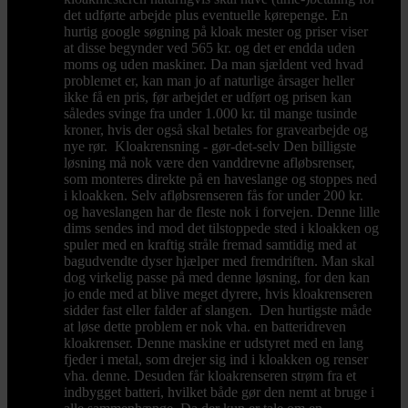
det udførte arbejde plus eventuelle kørepenge. En
hurtig google søgning på kloak mester og priser viser
at disse begynder ved 565 kr. og det er endda uden
moms og uden maskiner. Da man sjældent ved hvad
problemet er, kan man jo af naturlige årsager heller
ikke få en pris, før arbejdet er udført og prisen kan
således svinge fra under 1.000 kr. til mange tusinde
kroner, hvis der også skal betales for gravearbejde og
nye rør. Kloakrensning - gør-det-selv Den billigste
løsning må nok være den vanddrevne afløbsrenser,
som monteres direkte på en haveslange og stoppes ned
i kloakken. Selv afløbsrenseren fås for under 200 kr.
og haveslangen har de fleste nok i forvejen. Denne lille
dims sendes ind mod det tilstoppede sted i kloakken og
spuler med en kraftig stråle fremad samtidig med at
bagudvendte dyser hjælper med fremdriften. Man skal
dog virkelig passe på med denne løsning, for den kan
jo ende med at blive meget dyrere, hvis kloakrenseren
sidder fast eller falder af slangen. Den hurtigste måde
at løse dette problem er nok vha. en batteridreven
kloakrenser. Denne maskine er udstyret med en lang
fjeder i metal, som drejer sig ind i kloakken og renser
vha. denne. Desuden får kloakrenseren strøm fra et
indbygget batteri, hvilket både gør den nemt at bruge i