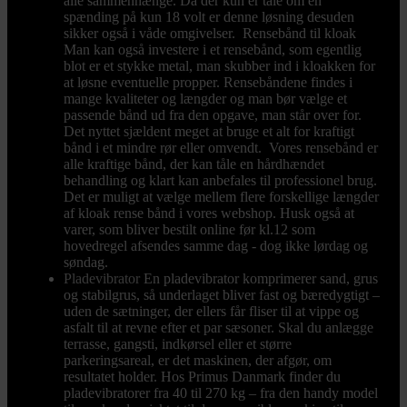
alle sammenhænge. Da der kun er tale om en
spænding på kun 18 volt er denne løsning desuden
sikker også i våde omgivelser. Rensebånd til kloak
Man kan også investere i et rensebånd, som egentlig
blot er et stykke metal, man skubber ind i kloakken for
at løsne eventuelle propper. Rensebåndene findes i
mange kvaliteter og længder og man bør vælge et
passende bånd ud fra den opgave, man står over for.
Det nyttet sjældent meget at bruge et alt for kraftigt
bånd i et mindre rør eller omvendt. Vores rensebånd er
alle kraftige bånd, der kan tåle en hårdhændet
behandling og klart kan anbefales til professionel brug.
Det er muligt at vælge mellem flere forskellige længder
af kloak rense bånd i vores webshop. Husk også at
varer, som bliver bestilt online før kl.12 som
hovedregel afsendes samme dag - dog ikke lørdag og
søndag.
Pladevibrator
En pladevibrator komprimerer sand, grus
og stabilgrus, så underlaget bliver fast og bæredygtigt –
uden de sætninger, der ellers får fliser til at vippe og
asfalt til at revne efter et par sæsoner. Skal du anlægge
terrasse, gangsti, indkørsel eller et større
parkeringsareal, er det maskinen, der afgør, om
resultatet holder. Hos Primus Danmark finder du
pladevibratorer fra 40 til 270 kg – fra den handy model