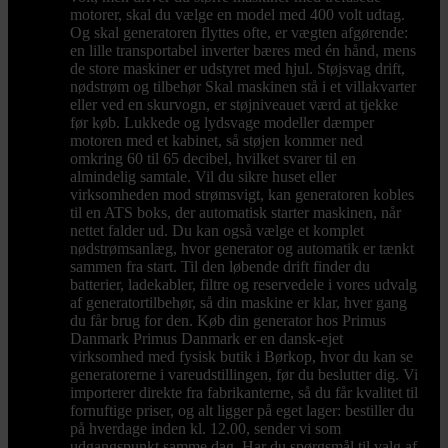
motorer, skal du vælge en model med 400 volt udtag.
Og skal generatoren flyttes ofte, er vægten afgørende:
en lille transportabel inverter bæres med én hånd, mens
de store maskiner er udstyret med hjul. Støjsvag drift,
nødstrøm og tilbehør Skal maskinen stå i et villakvarter
eller ved en skurvogn, er støjniveauet værd at tjekke
før køb. Lukkede og lydsvage modeller dæmper
motoren med et kabinet, så støjen kommer ned
omkring 60 til 65 decibel, hvilket svarer til en
almindelig samtale. Vil du sikre huset eller
virksomheden mod strømsvigt, kan generatoren kobles
til en ATS boks, der automatisk starter maskinen, når
nettet falder ud. Du kan også vælge et komplet
nødstrømsanlæg, hvor generator og automatik er tænkt
sammen fra start. Til den løbende drift finder du
batterier, ladekabler, filtre og reservedele i vores udvalg
af generatortilbehør, så din maskine er klar, hver gang
du får brug for den. Køb din generator hos Primus
Danmark Primus Danmark er en dansk-ejet
virksomhed med fysisk butik i Børkop, hvor du kan se
generatorerne i vareudstillingen, før du beslutter dig. Vi
importerer direkte fra fabrikanterne, så du får kvalitet til
fornuftige priser, og alt ligger på eget lager: bestiller du
på hverdage inden kl. 12.00, sender vi som
udgangspunkt samme dag. Har du spørgsmål til valg af