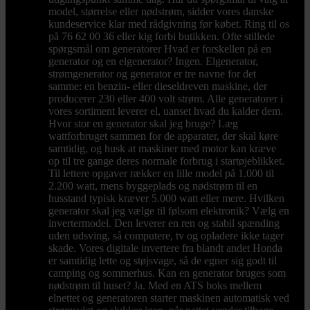
model, størrelse eller nødstrøm, sidder vores danske
kundeservice klar med rådgivning før købet. Ring til os
på 76 62 00 36 eller kig forbi butikken. Ofte stillede
spørgsmål om generatorer Hvad er forskellen på en
generator og en elgenerator? Ingen. Elgenerator,
strømgenerator og generator er tre navne for det
samme: en benzin- eller dieseldreven maskine, der
producerer 230 eller 400 volt strøm. Alle generatorer i
vores sortiment leverer el, uanset hvad du kalder dem.
Hvor stor en generator skal jeg bruge? Læg
wattforbruget sammen for de apparater, der skal køre
samtidig, og husk at maskiner med motor kan kræve
op til tre gange deres normale forbrug i startøjeblikket.
Til lettere opgaver rækker en lille model på 1.000 til
2.200 watt, mens byggeplads og nødstrøm til en
husstand typisk kræver 5.000 watt eller mere. Hvilken
generator skal jeg vælge til følsom elektronik? Vælg en
invertermodel. Den leverer en ren og stabil spænding
uden udsving, så computere, tv og opladere ikke tager
skade. Vores digitale invertere fra blandt andet Honda
er samtidig lette og støjsvage, så de egner sig godt til
camping og sommerhus. Kan en generator bruges som
nødstrøm til huset? Ja. Med en ATS boks mellem
elnettet og generatoren starter maskinen automatisk ved