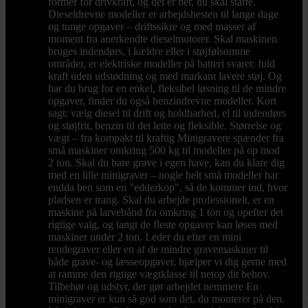
former for drivkraft, og det er her, du skal starte.
Dieseldrevne modeller er arbejdshesten til lange dage
og tunge opgaver – driftssikre og med masser af
moment fra anerkendte dieselmotorer. Skal maskinen
bruges indendørs, i kældre eller i støjfølsomme
områder, er elektriske modeller på batteri svaret: fuld
kraft uden udstødning og med markant lavere støj. Og
har du brug for en enkel, fleksibel løsning til de mindre
opgaver, finder du også benzindrevne modeller. Kort
sagt: vælg diesel til drift og holdbarhed, el til indendørs
og støjfrit, benzin til det lette og fleksible. Størrelse og
vægt – fra kompakt til kraftig Minigravere spænder fra
små maskiner omkring 500 kg til modeller på op mod
2 ton. Skal du bare grave i egen have, kan du klare dig
med en lille minigraver – nogle helt små modeller har
endda ben som en "edderkop", så de kommer ind, hvor
pladsen er trang. Skal du arbejde professionelt, er en
maskine på larvebånd fra omkring 1 ton og opefter det
rigtige valg, og langt de fleste opgaver kan løses med
maskiner under 2 ton. Leder du efter en mini
rendegraver eller en af de mindre gravemaskiner til
både grave- og læsseopgaver, hjælper vi dig gerne med
at ramme den rigtige vægtklasse til netop dit behov.
Tilbehør og udstyr, der gør arbejdet nemmere En
minigraver er kun så god som det, du monterer på den.