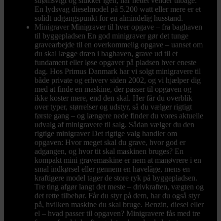
strømsvigt og slukker igen, når nettet vender tilbage.
En lydsvag dieselmodel på 5.200 watt eller mere er et
solidt udgangspunkt for en almindelig husstand.
Minigraver
Minigraver til hver opgave – fra baghaven
til byggepladsen En god minigraver gør det tunge
gravearbejde til en overkommelig opgave – uanset om
du skal lægge dræn i baghaven, grave ud til et
fundament eller løse opgaver på pladsen hver eneste
dag. Hos Primus Danmark har vi solgt minigravere til
både private og erhverv siden 2002, og vi hjælper dig
med at finde en maskine, der passer til opgaven og
ikke koster mere, end den skal. Her får du overblik
over typer, størrelser og udstyr, så du vælger rigtigt
første gang – og længere nede finder du vores aktuelle
udvalg af minigravere til salg. Sådan vælger du den
rigtige minigraver Det rigtige valg handler om
opgaven: Hvor meget skal du grave, hvor god er
adgangen, og hvor tit skal maskinen bruges? En
kompakt mini gravemaskine er nem at manøvrere i en
smal indkørsel eller gennem en havelåge, mens en
kraftigere model tager de store ryk på byggepladsen.
Tre ting afgør langt det meste – drivkraften, vægten og
det rette tilbehør. Får du styr på dem, har du også styr
på, hvilken maskine du skal bruge. Benzin, diesel eller
el – hvad passer til opgaven? Minigravere fås med tre