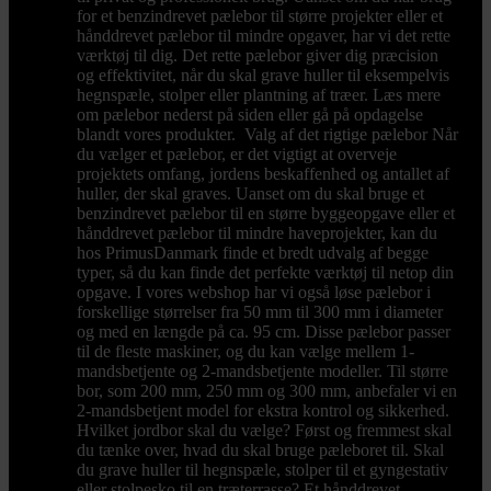
for et benzindrevet pælebor til større projekter eller et
hånddrevet pælebor til mindre opgaver, har vi det rette
værktøj til dig. Det rette pælebor giver dig præcision
og effektivitet, når du skal grave huller til eksempelvis
hegnspæle, stolper eller plantning af træer. Læs mere
om pælebor nederst på siden eller gå på opdagelse
blandt vores produkter. Valg af det rigtige pælebor Når
du vælger et pælebor, er det vigtigt at overveje
projektets omfang, jordens beskaffenhed og antallet af
huller, der skal graves. Uanset om du skal bruge et
benzindrevet pælebor til en større byggeopgave eller et
hånddrevet pælebor til mindre haveprojekter, kan du
hos PrimusDanmark finde et bredt udvalg af begge
typer, så du kan finde det perfekte værktøj til netop din
opgave. I vores webshop har vi også løse pælebor i
forskellige størrelser fra 50 mm til 300 mm i diameter
og med en længde på ca. 95 cm. Disse pælebor passer
til de fleste maskiner, og du kan vælge mellem 1-
mandsbetjente og 2-mandsbetjente modeller. Til større
bor, som 200 mm, 250 mm og 300 mm, anbefaler vi en
2-mandsbetjent model for ekstra kontrol og sikkerhed.
Hvilket jordbor skal du vælge? Først og fremmest skal
du tænke over, hvad du skal bruge pæleboret til. Skal
du grave huller til hegnspæle, stolper til et gyngestativ
eller stolpesko til en træterrasse? Et hånddrevet