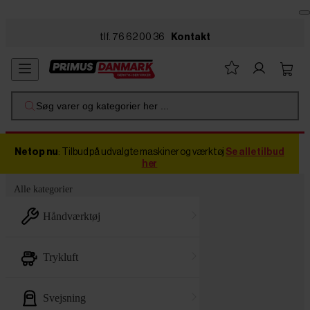
Skip to main content
tlf. 76 62 00 36
Kontakt
Søg varer og kategorier her ...
Netop nu
: Tilbud på udvalgte maskiner og værktøj
Se alle tilbud
her
Alle kategorier
håndværktøj
trykluft
svejsning