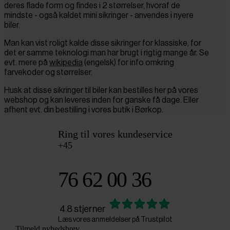
deres flade form og findes i 2 størrelser, hvoraf de
mindste - også kaldet mini sikringer - anvendes i nyere
biler.
Man kan vist roligt kalde disse sikringer for klassiske, for
det er samme teknologi man har brugt i rigtig mange år. Se
evt. mere på
wikipedia
(engelsk) for info omkring
farvekoder og størrelser.
Husk at disse sikringer til biler kan bestilles her på vores
webshop og kan leveres inden for ganske få dage. Eller
afhent evt. din bestilling i vores butik i Børkop.
Ring til vores kundeservice
+45
76 62 00 36
4.8 stjerner
Læs vores anmeldelser på Trustpilot
Tilmeld nyhedsbrev