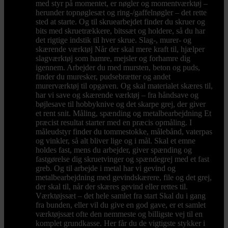
med styr på momentet, er nøgler og momentværktøj –
herunder topnøglesæt og ring-/gaffelnøgler – det rette
sted at starte. Og til skruearbejdet finder du skruer og
bits med skruetrækkere, bitssæt og holdere, så du har
det rigtige indstik til hver skrue. Slag-, murer- og
skærende værktøj Når der skal mere kraft til, hjælper
slagværktøj som hamre, mejsler og forhamre dig
igennem. Arbejder du med mursten, beton og puds,
finder du muresker, pudsebrætter og andet
murerværktøj til opgaven. Og skal materialet skæres til,
har vi save og skærende værktøj – fra håndsave og
bøjlesave til hobbyknive og det skarpe grej, der giver
et rent snit. Måling, spænding og metalbearbejdning Et
præcist resultat starter med en præcis opmåling. I
måleudstyr finder du tommestokke, målebånd, vaterpas
og vinkler, så alt bliver lige og i mål. Skal et emne
holdes fast, mens du arbejder, giver spænding og
fastgørelse dig skruetvinger og spændegrej med et fast
greb. Og til arbejde i metal har vi gevind og
metalbearbejdning med gevindskærere, file og det grej,
der skal til, når der skæres gevind eller rettes til.
Værktøjssæt – det hele samlet fra start Skal du i gang
fra bunden, eller vil du give en god gave, er et samlet
værktøjssæt ofte den nemmeste og billigste vej til en
komplet grundkasse. Her får du de vigtigste stykker i