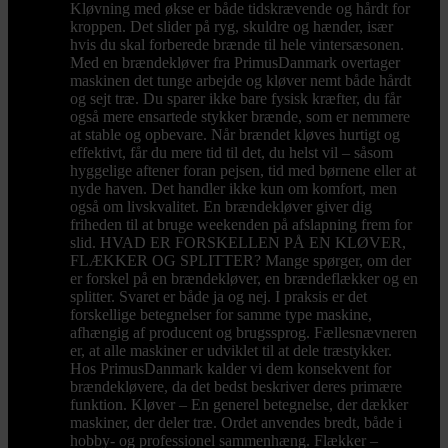
Kløvning med økse er både tidskrævende og hårdt for
kroppen. Det slider på ryg, skuldre og hænder, især
hvis du skal forberede brænde til hele vintersæsonen.
Med en brændekløver fra PrimusDanmark overtager
maskinen det tunge arbejde og kløver nemt både hårdt
og sejt træ. Du sparer ikke bare fysisk kræfter, du får
også mere ensartede stykker brænde, som er nemmere
at stable og opbevare. Når brændet kløves hurtigt og
effektivt, får du mere tid til det, du helst vil – såsom
hyggelige aftener foran pejsen, tid med børnene eller at
nyde haven. Det handler ikke kun om komfort, men
også om livskvalitet. En brændekløver giver dig
friheden til at bruge weekenden på afslapning frem for
slid. HVAD ER FORSKELLEN PÅ EN KLØVER,
FLÆKKER OG SPLITTER? Mange spørger, om der
er forskel på en brændekløver, en brændeflækker og en
splitter. Svaret er både ja og nej. I praksis er det
forskellige betegnelser for samme type maskine,
afhængig af producent og brugssprog. Fællesnævneren
er, at alle maskiner er udviklet til at dele træstykker.
Hos PrimusDanmark kalder vi dem konsekvent for
brændekløvere, da det bedst beskriver deres primære
funktion. Kløver – En generel betegnelse, der dækker
maskiner, der deler træ. Ordet anvendes bredt, både i
hobby- og professionel sammenhæng. Flækker –