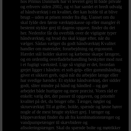
hos Primus Danmark har vi leveret grej til både private
og erhverv siden 2002, og vi har samlet et bredt udvalg
af håndværktøj i en kvalitet, der kan holde til at blive
brugt – uden at prisen render fra dig. Uanset om du
skal fylde den første værktøjskasse op eller mangler ét
bestemt stykke grej til dagens opgave, finder du det
her. Nedenfor får du overblik over de vigtigste typer
håndværktøj, og hvad du skal kigge efter, når du
vælger. Sådan vælger du godt håndværktøj Kvalitet
handler om materialer, forarbejdning og ergonomi.
Hærdet stål holder skæret og kæberne skarpe længere,
og en ordentlig overfladebehandling beskytter mod rust
i et fugtigt værksted. Lige så vigtigt er det, hvordan
grejet ligger i hånden: et soft-grip- eller gummihåndtag
giver et sikkert greb, også når du arbejder længe eller
har svedige hænder. Et stykke håndværktøj, der sidder
godt, sliter mindre på hånd og håndled – og gør
arbejdet både hurtigere og mere præcist. Vores råd er
enkelt: vælg det, der passer til opgaven, og prioritér
kvalitet på det, du bruger ofte. Tænger, nøgler og
skrueværktøj Til at gribe, holde, spænde og løsne hører
nogle af de mest brugte stykker grej. I tænger og
klippeværktøj finder du alt fra kombinationstænger og
vandpumpetænger til skævbidere og
afisoleringstænger. Skal du spænde bolte og møtrikker