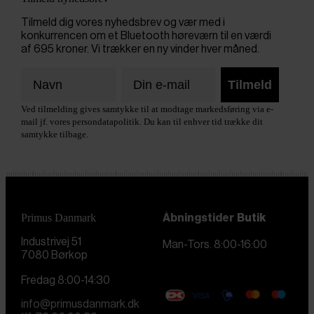
Tilmeld dig vores nyhedsbrev og vær med i
konkurrencen om et Bluetooth høreværn til en værdi
af 695 kroner. Vi trækker en ny vinder hver måned.
Tilmeld
Ved tilmelding gives samtykke til at modtage markedsføring via e-
mail jf. vores persondatapolitik. Du kan til enhver tid trække dit
samtykke tilbage.
Primus Danmark
Åbningstider
Butik
Industrivej 51
Man-Tors. 8:00-16:00
7080 Børkop
Fredag 8:00-14:30
info@primusdanmark.dk