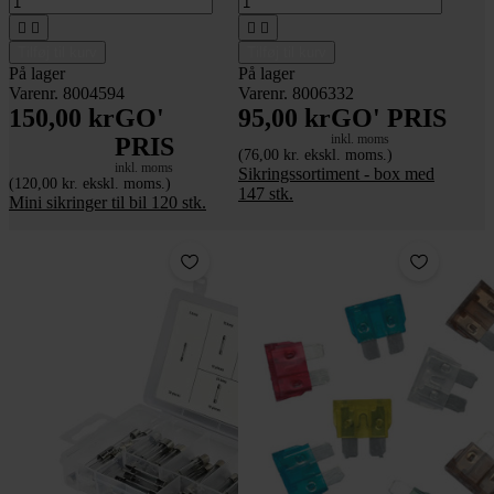




Tilføj til kurv
Tilføj til kurv
På lager
På lager
Varenr. 8004594
Varenr. 8006332
150,00 kr
GO'
95,00 kr
GO' PRIS
inkl. moms
PRIS
(76,00 kr. ekskl. moms.)
inkl. moms
Sikringssortiment - box med
(120,00 kr. ekskl. moms.)
147 stk.
Mini sikringer til bil 120 stk.