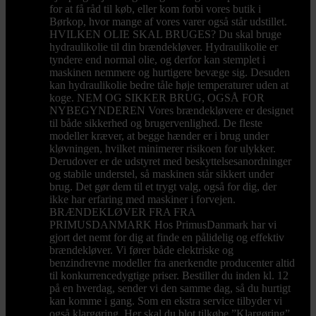
for at få råd til køb, eller kom forbi vores butik i
Børkop, hvor mange af vores varer også står udstillet.
HVILKEN OLIE SKAL BRUGES? Du skal bruge
hydraulikolie til din brændekløver. Hydraulikolie er
tyndere end normal olie, og derfor kan stemplet i
maskinen nemmere og hurtigere bevæge sig. Desuden
kan hydraulikolie bedre tåle høje temperaturer uden at
koge. NEM OG SIKKER BRUG, OGSÅ FOR
NYBEGYNDEREN Vores brændekløvere er designet
til både sikkerhed og brugervenlighed. De fleste
modeller kræver, at begge hænder er i brug under
kløvningen, hvilket minimerer risikoen for ulykker.
Derudover er de udstyret med beskyttelsesanordninger
og stabile understel, så maskinen står sikkert under
brug. Det gør dem til et trygt valg, også for dig, der
ikke har erfaring med maskiner i forvejen.
BRÆNDEKLØVER FRA FRA
PRIMUSDANMARK Hos PrimusDanmark har vi
gjort det nemt for dig at finde en pålidelig og effektiv
brændekløver. Vi fører både elektriske og
benzindrevne modeller fra anerkendte producenter altid
til konkurrencedygtige priser. Bestiller du inden kl. 12
på en hverdag, sender vi den samme dag, så du hurtigt
kan komme i gang. Som en ekstra service tilbyder vi
også klargøring. Her skal du blot tilkøbe ”Klargøring”