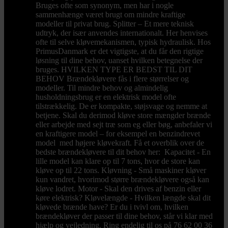
Bruges ofte som synonym, men har i nogle
sammenhænge været brugt om mindre kraftige
modeller til privat brug. Splitter – Et mere teknisk
udtryk, der især anvendes internationalt. Her henvises
ofte til selve kløvemekanismen, typisk hydraulisk. Hos
PrimusDanmark er det vigtigste, at du får den rigtige
løsning til dine behov, uanset hvilken betegnelse der
bruges. HVILKEN TYPE ER BEDST TIL DIT
BEHOV Brændekløvere fås i flere størrelser og
modeller. Til mindre behov og almindelig
husholdningsbrug er en elektrisk model ofte
tilstrækkelig. De er kompakte, støjsvage og nemme at
betjene. Skal du derimod kløve store mængder brænde
eller arbejde med sejt træ som eg eller bøg, anbefaler vi
en kraftigere model – for eksempel en benzindrevet
model med højere kløvekraft. Få et overblik over de
bedste brændekløvere til dit behov her: Kapacitet - En
lille model kan klare op til 7 tons, hvor de store kan
kløve op til 22 tons. Kløvning - Små maskiner kløver
kun vandret, hvorimod større brændekløvere også kan
kløve lodret. Motor - Skal den drives af benzin eller
køre elektrisk? Kløvelængde - Hvilken længde skal dit
kløvede brænde have? Er du i tvivl om, hvilken
brændekløver der passer til dine behov, står vi klar med
hjælp og vejledning. Ring endelig til os på 76 62 00 36