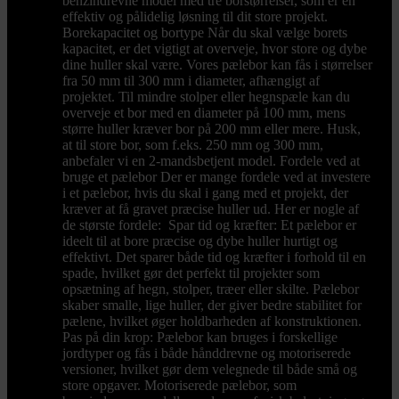
benzindrevne model med tre borstørrelser, som er en
effektiv og pålidelig løsning til dit store projekt.
Borekapacitet og bortype Når du skal vælge borets
kapacitet, er det vigtigt at overveje, hvor store og dybe
dine huller skal være. Vores pælebor kan fås i størrelser
fra 50 mm til 300 mm i diameter, afhængigt af
projektet. Til mindre stolper eller hegnspæle kan du
overveje et bor med en diameter på 100 mm, mens
større huller kræver bor på 200 mm eller mere. Husk,
at til store bor, som f.eks. 250 mm og 300 mm,
anbefaler vi en 2-mandsbetjent model. Fordele ved at
bruge et pælebor Der er mange fordele ved at investere
i et pælebor, hvis du skal i gang med et projekt, der
kræver at få gravet præcise huller ud. Her er nogle af
de største fordele: Spar tid og kræfter: Et pælebor er
ideelt til at bore præcise og dybe huller hurtigt og
effektivt. Det sparer både tid og kræfter i forhold til en
spade, hvilket gør det perfekt til projekter som
opsætning af hegn, stolper, træer eller skilte. Pælebor
skaber smalle, lige huller, der giver bedre stabilitet for
pælene, hvilket øger holdbarheden af konstruktionen.
Pas på din krop: Pælebor kan bruges i forskellige
jordtyper og fås i både hånddrevne og motoriserede
versioner, hvilket gør dem velegnede til både små og
store opgaver. Motoriserede pælebor, som