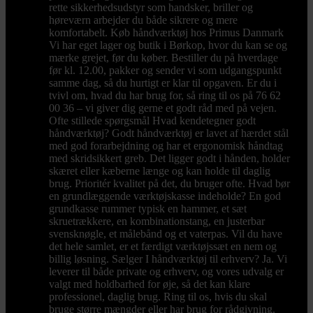
rette sikkerhedsudstyr som handsker, briller og
høreværn arbejder du både sikrere og mere
komfortabelt. Køb håndværktøj hos Primus Danmark
Vi har eget lager og butik i Børkop, hvor du kan se og
mærke grejet, før du køber. Bestiller du på hverdage
før kl. 12.00, pakker og sender vi som udgangspunkt
samme dag, så du hurtigt er klar til opgaven. Er du i
tvivl om, hvad du har brug for, så ring til os på 76 62
00 36 – vi giver dig gerne et godt råd med på vejen.
Ofte stillede spørgsmål Hvad kendetegner godt
håndværktøj? Godt håndværktøj er lavet af hærdet stål
med god forarbejdning og har et ergonomisk håndtag
med skridsikkert greb. Det ligger godt i hånden, holder
skæret eller kæberne længe og kan holde til daglig
brug. Prioritér kvalitet på det, du bruger ofte. Hvad bør
en grundlæggende værktøjskasse indeholde? En god
grundkasse rummer typisk en hammer, et sæt
skruetrækkere, en kombinationstang, en justerbar
svensknøgle, et målebånd og et vaterpas. Vil du have
det hele samlet, er et færdigt værktøjssæt en nem og
billig løsning. Sælger I håndværktøj til erhverv? Ja. Vi
leverer til både private og erhverv, og vores udvalg er
valgt med holdbarhed for øje, så det kan klare
professionel, daglig brug. Ring til os, hvis du skal
bruge større mængder eller har brug for rådgivning.