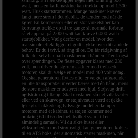
samtidig. En hækkeklipper nøjes med omkring 500
watt, mens en kaffemaskine kan trække op mod 1.500
watt. Husk startstrømmen. Mange maskiner kræver
langt mere strøm i det øjeblik, de tænder, end når de
kører. En kompressor eller en stor vinkelsliber kan
kortvarigt trække op til tre gange sit normale forbrug,
så et apparat på 2.000 watt kan kræve 6.000 watt i
startøjeblikket. Vælg derfor en model, hvor den
maksimale effekt ligger et godt stykke over dit samlede
behov. Er du i tvivl, så ring til os. Du får rådgivning af
folk, der selv har haft maskinerne i hånden. Tænk også
over spændingen. De fleste opgaver klares med 230
volt, men driver du større maskiner med trefasede
motorer, skal du vælge en model med 400 volt udtag.
Og skal generatoren flyttes ofte, er vægten afgørende:
en lille transportabel inverter bæres med én hånd, mens
de store maskiner er udstyret med hjul. Støjsvag drift,
nødstrøm og tilbehør Skal maskinen stå i et villakvarter
eller ved en skurvogn, er støjniveauet værd at tjekke
før køb. Lukkede og lydsvage modeller dæmper
motoren med et kabinet, så støjen kommer ned
omkring 60 til 65 decibel, hvilket svarer til en
almindelig samtale. Vil du sikre huset eller
virksomheden mod strømsvigt, kan generatoren kobles
til en ATS boks, der automatisk starter maskinen, når