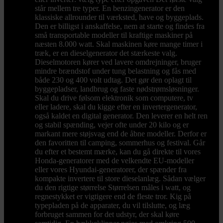
står mellem tre typer. En benzingenerator er den
klassiske allrounder til værksted, have og byggeplads.
Den er billigst i anskaffelse, nem at starte og findes fra
små transportable modeller til kraftige maskiner på
næsten 8.000 watt. Skal maskinen køre mange timer i
træk, er en dieselgenerator det stærkeste valg.
Dieselmotoren kører ved lavere omdrejninger, bruger
mindre brændstof under tung belastning og fås med
både 230 og 400 volt udtag. Det gør den oplagt til
byggepladser, landbrug og faste nødstrømsløsninger.
Skal du drive følsom elektronik som computere, tv
eller ladere, skal du kigge efter en invertergenerator,
også kaldet en digital generator. Den leverer en helt ren
og stabil spænding, vejer ofte under 20 kilo og er
markant mere støjsvag end de åbne modeller. Derfor er
den favoritten til camping, sommerhus og festival. Går
du efter et bestemt mærke, kan du gå direkte til vores
Honda-generatorer med de velkendte EU-modeller
eller vores Hyundai-generatorer, der spænder fra
kompakte invertere til store dieselanlæg. Sådan vælger
du den rigtige størrelse Størrelsen måles i watt, og
regnestykket er vigtigere end de fleste tror. Kig på
typepladen på de apparater, du vil tilslutte, og læg
forbruget sammen for det udstyr, der skal køre