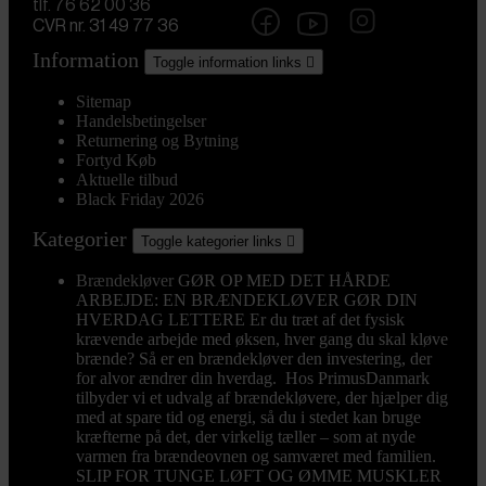
tlf. 76 62 00 36
CVR nr. 31 49 77 36
Information
Toggle information links

Sitemap
Handelsbetingelser
Returnering og Bytning
Fortyd Køb
Aktuelle tilbud
Black Friday 2026
Kategorier
Toggle kategorier links

Brændekløver
GØR OP MED DET HÅRDE
ARBEJDE: EN BRÆNDEKLØVER GØR DIN
HVERDAG LETTERE Er du træt af det fysisk
krævende arbejde med øksen, hver gang du skal kløve
brænde? Så er en brændekløver den investering, der
for alvor ændrer din hverdag. Hos PrimusDanmark
tilbyder vi et udvalg af brændekløvere, der hjælper dig
med at spare tid og energi, så du i stedet kan bruge
kræfterne på det, der virkelig tæller – som at nyde
varmen fra brændeovnen og samværet med familien.
SLIP FOR TUNGE LØFT OG ØMME MUSKLER