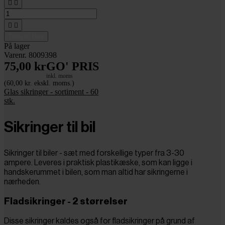




Tilføj til kurv
På lager
Varenr. 8009398
75,00 kr
GO' PRIS
inkl. moms
(60,00 kr. ekskl. moms.)
Glas sikringer - sortiment - 60
stk.
Sikringer til bil
Sikringer til biler - sæt med forskellige typer fra 3-30
ampere. Leveres i praktisk plastikæske, som kan ligge i
handskerummet i bilen, som man altid har sikringerne i
nærheden.
Fladsikringer - 2 størrelser
Disse sikringer kaldes også for fladsikringer på grund af