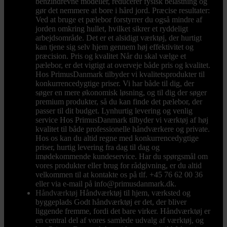
benzindrevne modeller, reducerer fysisk belastning og
gør det nemmere at bore i hård jord. Præcise resultater:
Ved at bruge et pælebor forstyrrer du også mindre af
jorden omkring hullet, hvilket sikrer et ryddeligt
arbejdsområde. Det er et alsidigt værktøj, der hurtigt
kan tjene sig selv hjem gennem høj effektivitet og
præcision. Pris og kvalitet Når du skal vælge et
pælebor, er det vigtigt at overveje både pris og kvalitet.
Hos PrimusDanmark tilbyder vi kvalitetsprodukter til
konkurrencedygtige priser. Vi har både til dig, der
søger en mere økonomisk løsning, og til dig der søger
premium produkter, så du kan finde det pælebor, der
passer til dit budget. Lynhurtig levering og venlig
service Hos PrimusDanmark tilbyder vi værktøj af høj
kvalitet til både professionelle håndværkere og private.
Hos os kan du altid regne med konkurrencedygtige
priser, hurtig levering fra dag til dag og
imødekommende kundeservice. Har du spørgsmål om
vores produkter eller brug for rådgivning, er du altid
velkommen til at kontakte os på tlf. +45 76 62 00 36
eller via e-mail på info@primusdanmark.dk.
Håndværktøj
Håndværktøj til hjem, værksted og
byggeplads Godt håndværktøj er det, der bliver
liggende fremme, fordi det bare virker. Håndværktøj er
en central del af vores samlede udvalg af værktøj, og