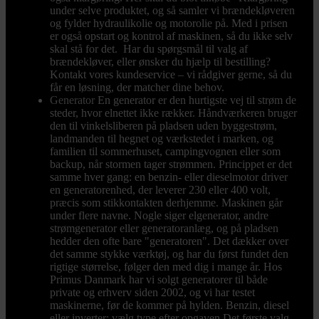
under selve produktet, og så samler vi brændekløveren
og fylder hydraulikolie og motorolie på. Med i prisen
er også opstart og kontrol af maskinen, så du ikke selv
skal stå for det. Har du spørgsmål til valg af
brændekløver, eller ønsker du hjælp til bestilling?
Kontakt vores kundeservice – vi rådgiver gerne, så du
får en løsning, der matcher dine behov.
Generator
En generator er den hurtigste vej til strøm de
steder, hvor elnettet ikke rækker. Håndværkeren bruger
den til vinkelsliberen på pladsen uden byggestrøm,
landmanden til hegnet og værkstedet i marken, og
familien til sommerhuset, campingvognen eller som
backup, når stormen tager strømmen. Princippet er det
samme hver gang: en benzin- eller dieselmotor driver
en generatorenhed, der leverer 230 eller 400 volt,
præcis som stikkontakten derhjemme. Maskinen går
under flere navne. Nogle siger elgenerator, andre
strømgenerator eller generatoranlæg, og på pladsen
hedder den ofte bare "generatoren". Det dækker over
det samme stykke værktøj, og har du først fundet den
rigtige størrelse, følger den med dig i mange år. Hos
Primus Danmark har vi solgt generatorer til både
private og erhverv siden 2002, og vi har testet
maskinerne, før de kommer på hylden. Benzin, diesel
eller inverter: vælg type efter opgaven Det første valg