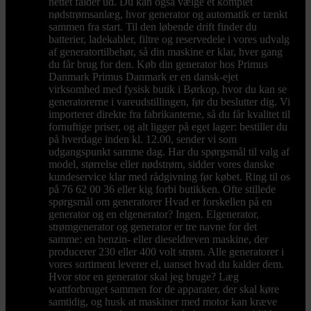
nettet falder ud. Du kan også vælge et komplet
nødstrømsanlæg, hvor generator og automatik er tænkt
sammen fra start. Til den løbende drift finder du
batterier, ladekabler, filtre og reservedele i vores udvalg
af generatortilbehør, så din maskine er klar, hver gang
du får brug for den. Køb din generator hos Primus
Danmark Primus Danmark er en dansk-ejet
virksomhed med fysisk butik i Børkop, hvor du kan se
generatorerne i vareudstillingen, før du beslutter dig. Vi
importerer direkte fra fabrikanterne, så du får kvalitet til
fornuftige priser, og alt ligger på eget lager: bestiller du
på hverdage inden kl. 12.00, sender vi som
udgangspunkt samme dag. Har du spørgsmål til valg af
model, størrelse eller nødstrøm, sidder vores danske
kundeservice klar med rådgivning før købet. Ring til os
på 76 62 00 36 eller kig forbi butikken. Ofte stillede
spørgsmål om generatorer Hvad er forskellen på en
generator og en elgenerator? Ingen. Elgenerator,
strømgenerator og generator er tre navne for det
samme: en benzin- eller dieseldreven maskine, der
producerer 230 eller 400 volt strøm. Alle generatorer i
vores sortiment leverer el, uanset hvad du kalder dem.
Hvor stor en generator skal jeg bruge? Læg
wattforbruget sammen for de apparater, der skal køre
samtidig, og husk at maskiner med motor kan kræve