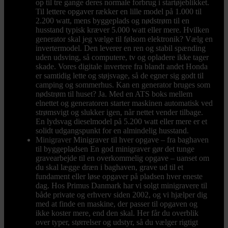
op til tre gange deres normale forbrug i startøjeblikket.
Til lettere opgaver rækker en lille model på 1.000 til
2.200 watt, mens byggeplads og nødstrøm til en
husstand typisk kræver 5.000 watt eller mere. Hvilken
generator skal jeg vælge til følsom elektronik? Vælg en
invertermodel. Den leverer en ren og stabil spænding
uden udsving, så computere, tv og opladere ikke tager
skade. Vores digitale invertere fra blandt andet Honda
er samtidig lette og støjsvage, så de egner sig godt til
camping og sommerhus. Kan en generator bruges som
nødstrøm til huset? Ja. Med en ATS boks mellem
elnettet og generatoren starter maskinen automatisk ved
strømsvigt og slukker igen, når nettet vender tilbage.
En lydsvag dieselmodel på 5.200 watt eller mere er et
solidt udgangspunkt for en almindelig husstand.
Minigraver
Minigraver til hver opgave – fra baghaven
til byggepladsen En god minigraver gør det tunge
gravearbejde til en overkommelig opgave – uanset om
du skal lægge dræn i baghaven, grave ud til et
fundament eller løse opgaver på pladsen hver eneste
dag. Hos Primus Danmark har vi solgt minigravere til
både private og erhverv siden 2002, og vi hjælper dig
med at finde en maskine, der passer til opgaven og
ikke koster mere, end den skal. Her får du overblik
over typer, størrelser og udstyr, så du vælger rigtigt