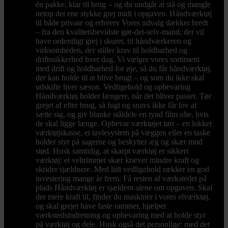
én pakke, klar til brug – og du undgår at stå og mangle
netop det ene stykke grej midt i opgaven. Håndværktøj
til både private og erhverv Vores udvalg dækker bredt
– fra den kvalitetsbevidste gør-det-selv-mand, der vil
have ordentligt grej i skuret, til håndværkeren og
virksomheden, der stiller krav til holdbarhed og
driftssikkerhed hver dag. Vi vælger vores sortiment
med drift og holdbarhed for øje, så du får håndværktøj,
der kan holde til at blive brugt – og som du ikke skal
udskifte hver sæson. Vedligehold og opbevaring
Håndværktøj holder længere, når det bliver passet. Tør
grejet af efter brug, så fugt og snavs ikke får lov at
sætte sig, og giv blanke ståldele en tynd film olie, hvis
de skal ligge længe. Opbevar værktøjet tørt – en lukket
værktøjskasse, et tavlesystem på væggen eller en taske
holder styr på sagerne og beskytter æg og skær mod
stød. Husk samtidig, at skarpt værktøj er sikkert
værktøj: et veltrimmet skær kræver mindre kraft og
skrider sjældnere. Med lidt vedligehold rækker en god
investering mange år frem. Få resten af værkstedet på
plads Håndværktøj er sjældent alene om opgaven. Skal
der mere kraft til, finder du maskiner i vores elværktøj,
og skal grejet have faste rammer, hjælper
værkstedsindretning og opbevaring med at holde styr
på værktøj og dele. Husk også det personlige: med det