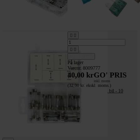




Tilføj til kurv
På lager
Varenr. 8009777
40,00 kr
GO' PRIS
inkl. moms
(32,00 kr. ekskl. moms.)
Mini fladsikringer til bil - 10
stk.