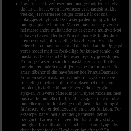
Havefræser
Havefræser med mange funktioner Hvis
du har en have, er en havefræser et fantastisk stykke
værktøj. Havefræsere bruges oftest, når der skal
anlægges et nyt bed. De fræser jorden op og gør det
muligt at plante i jorden. Men en havefræser giver en
hel masse andre muligheder og er et ægte multiværktøj
at have i haven. Her hos PrimusDanmark finder du et
kæmpe udvalg af forskellige havefræsere. Hvis du
leder efter en havefræser med det hele, kan du kigge på
vores model med tre forskellige funktioner samlet i én
maskine. Her får du både fræser, fejer og græsklipper.
At bruge fræseren som fejemaskine er især effektivt
om vinteren, når der skal fjernes sne fra fortorvet. Find
smart tilbehør til din havefræser hos PrimusDanmark
Foruden selve maskinerne, finder du også en masse
forskelligt tilbehør til dem. For eksempel er det intet
problem, hvis dine klinger bliver slidte eller går i
stykker. Vi leverer både klinger til nyere modeller, men
også ældre modeller fra før 2014. Ligesom de mindre
modeller med tre forskellige muligheder, kan du også
få fræsere, der er dedikerede til en enkelt funktion. For
eksempel har vi helt almindelige fræsere, der er
beregnet til arbejdet i haven. Her har du dog stadig
mulighed for at tilkøbe sneskraber eller sneslynge, hvis
der er behov for det. Hvad er en havefræser? En