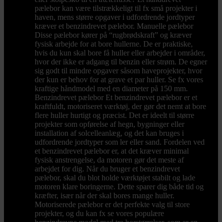
pælebor kan være tilstrækkeligt til fx små projekter i
haven, mens større opgaver i udfordrende jordtyper
kræver et benzindrevet pælebor. Manuelle pælebor
Disse pælebor kører på “rugbrødskraft” og kræver
fysisk arbejde for at bore hullerne. De er praktiske,
hvis du kun skal bore få huller eller arbejder i områder,
hvor der ikke er adgang til benzin eller strøm. De egner
sig godt til mindre opgaver såsom haveprojekter, hvor
der kun er behov for at grave et par huller. Se fx vores
kraftige håndmodel med en diameter på 150 mm.
Benzindrevet pælebor Et benzindrevet pælebor er et
kraftfuldt, motoriseret værktøj, der gør det nemt at bore
flere huller hurtigt og præcist. Det er ideelt til større
projekter som opførelse af hegn, bygninger eller
installation af solcelleanlæg, og det kan bruges i
udfordrende jordtyper som ler eller sand. Fordelen ved
et benzindrevet pælebor er, at det kræver minimal
fysisk anstrengelse, da motoren gør det meste af
arbejdet for dig. Når du bruger et benzindrevet
pælebor, skal du blot holde værktøjet stabilt og lade
motoren klare boringerne. Dette sparer dig både tid og
kræfter, især når der skal bores mange huller.
Motoriserede pælebor er det perfekte valg til store
projekter, og du kan fx se vores populære