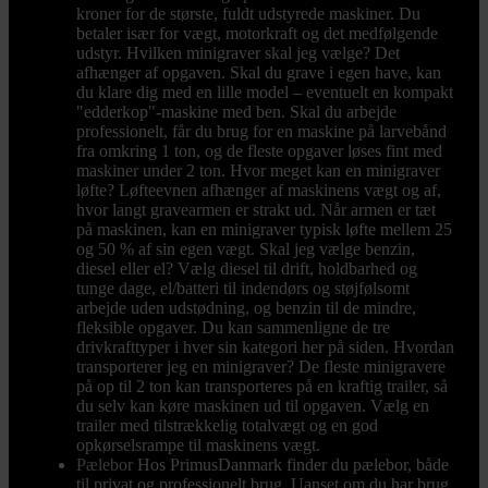
kroner for de største, fuldt udstyrede maskiner. Du
betaler især for vægt, motorkraft og det medfølgende
udstyr. Hvilken minigraver skal jeg vælge? Det
afhænger af opgaven. Skal du grave i egen have, kan
du klare dig med en lille model – eventuelt en kompakt
"edderkop"-maskine med ben. Skal du arbejde
professionelt, får du brug for en maskine på larvebånd
fra omkring 1 ton, og de fleste opgaver løses fint med
maskiner under 2 ton. Hvor meget kan en minigraver
løfte? Løfteevnen afhænger af maskinens vægt og af,
hvor langt gravearmen er strakt ud. Når armen er tæt
på maskinen, kan en minigraver typisk løfte mellem 25
og 50 % af sin egen vægt. Skal jeg vælge benzin,
diesel eller el? Vælg diesel til drift, holdbarhed og
tunge dage, el/batteri til indendørs og støjfølsomt
arbejde uden udstødning, og benzin til de mindre,
fleksible opgaver. Du kan sammenligne de tre
drivkrafttyper i hver sin kategori her på siden. Hvordan
transporterer jeg en minigraver? De fleste minigravere
på op til 2 ton kan transporteres på en kraftig trailer, så
du selv kan køre maskinen ud til opgaven. Vælg en
trailer med tilstrækkelig totalvægt og en god
opkørselsrampe til maskinens vægt.
Pælebor
Hos PrimusDanmark finder du pælebor, både
til privat og professionelt brug. Uanset om du har brug