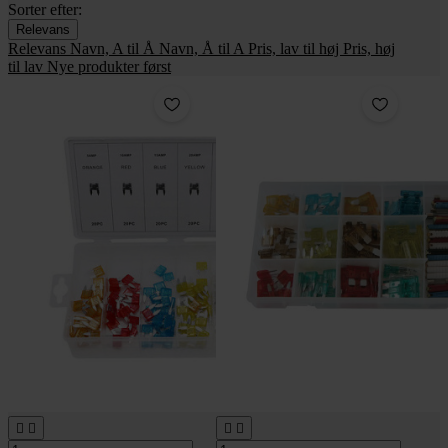
Sorter efter:
Relevans
Relevans
Navn, A til Å
Navn, Å til A
Pris, lav til høj
Pris, høj
til lav
Nye produkter først



