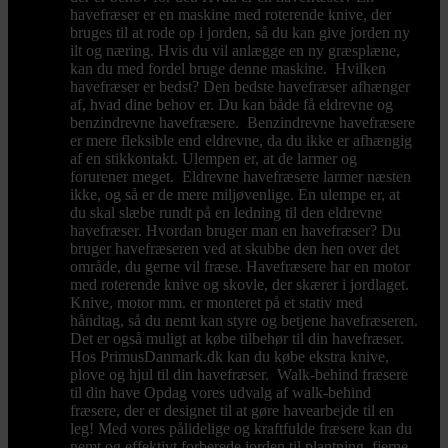
havefræser er en maskine med roterende knive, der
bruges til at rode op i jorden, så du kan give jorden ny
ilt og næring. Hvis du vil anlægge en ny græsplæne,
kan du med fordel bruge denne maskine. Hvilken
havefræser er bedst? Den bedste havefræser afhænger
af, hvad dine behov er. Du kan både få eldrevne og
benzindrevne havefræsere. Benzindrevne havefræsere
er mere fleksible end eldrevne, da du ikke er afhængig
af en stikkontakt. Ulempen er, at de larmer og
forurener meget. Eldrevne havefræsere larmer næsten
ikke, og så er de mere miljøvenlige. En ulempe er, at
du skal slæbe rundt på en ledning til den eldrevne
havefræser. Hvordan bruger man en havefræser? Du
bruger havefræseren ved at skubbe den hen over det
område, du gerne vil fræse. Havefræsere har en motor
med roterende knive og skovle, der skærer i jordlaget.
Knive, motor mm. er monteret på et stativ med
håndtag, så du nemt kan styre og betjene havefræseren.
Det er også muligt at købe tilbehør til din havefræser.
Hos PrimusDanmark.dk kan du købe ekstra knive,
plove og hjul til din havefræser. Walk-behind fræsere
til din have Opdag vores udvalg af walk-behind
fræsere, der er designet til at gøre havearbejde til en
leg! Med vores pålidelige og kraftfulde fræsere kan du
nemt og effektivt forberede jorden til plantning, fjerne