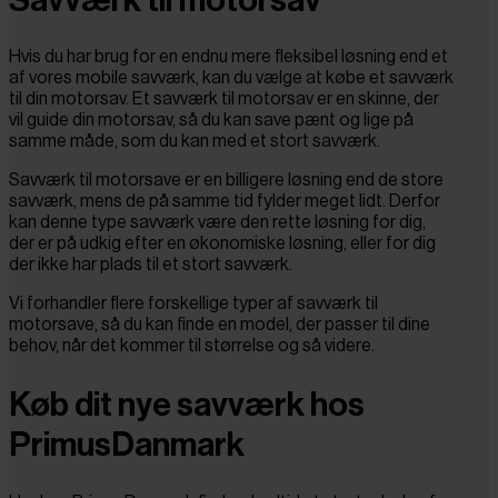
Hvis du har brug for en endnu mere fleksibel løsning end et
af vores mobile savværk, kan du vælge at købe et savværk
til din motorsav. Et savværk til motorsav er en skinne, der
vil guide din motorsav, så du kan save pænt og lige på
samme måde, som du kan med et stort savværk.
Savværk til motorsave er en billigere løsning end de store
savværk, mens de på samme tid fylder meget lidt. Derfor
kan denne type savværk være den rette løsning for dig,
der er på udkig efter en økonomiske løsning, eller for dig
der ikke har plads til et stort savværk.
Vi forhandler flere forskellige typer af savværk til
motorsave, så du kan finde en model, der passer til dine
behov, når det kommer til størrelse og så videre.
Køb dit nye savværk hos
PrimusDanmark