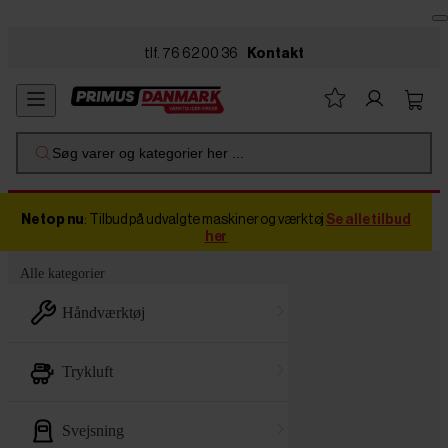
Skip to main content
tlf. 76 62 00 36
Kontakt
Søg varer og kategorier her ...
Netop nu
: Tilbud på udvalgte maskiner og værktøj
Se alle tilbud
her
Alle kategorier
håndværktøj
trykluft
svejsning