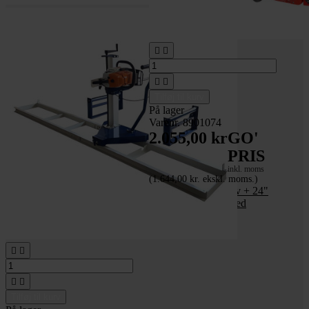




Tilføj til kurv
På lager
Varenr. 8901074
2.055,00 kr
GO'
PRIS
inkl. moms
(1.644,00 kr. ekskl. moms.)
Boyou 20" Kædesav + 24"
mini savværk + 76 led
kløvekæde




Tilføj til kurv