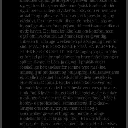
maskinen det tunge arbejde og kløver nemt både hårdt
og sejt træ. Du sparer ikke bare fysisk kræfter, du får
også mere ensartede stykker brænde, som er nemmere
at stable og opbevare. Når brændet kløves hurtigt og
effektivt, får du mere tid til det, du helst vil – såsom
hyggelige aftener foran pejsen, tid med børnene eller at
nyde haven. Det handler ikke kun om komfort, men
også om livskvalitet. En brændekløver giver dig
friheden til at bruge weekenden på afslapning frem for
slid. HVAD ER FORSKELLEN PÅ EN KLØVER,
FLÆKKER OG SPLITTER? Mange spørger, om der
er forskel på en brændekløver, en brændeflækker og en
splitter. Svaret er både ja og nej. I praksis er det
forskellige betegnelser for samme type maskine,
afhængig af producent og brugssprog. Fællesnævneren
er, at alle maskiner er udviklet til at dele træstykker.
Hos PrimusDanmark kalder vi dem konsekvent for
brændekløvere, da det bedst beskriver deres primære
funktion. Kløver – En generel betegnelse, der dækker
maskiner, der deler træ. Ordet anvendes bredt, både i
hobby- og professionel sammenhæng. Flækker –
Bruges ofte som synonym, men har i nogle
sammenhænge været brugt om mindre kraftige
modeller til privat brug. Splitter – Et mere teknisk
udtryk, der især anvendes internationalt. Her henvises