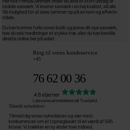
Her hos PrimusDanmark finder du altid et stort udvalg af
mobile savværk. Vi leverer savværk i en høj kvalitet, så alle
får mulighed for at save tømmer op på en nem og effektiv
måde.
Du kan komme forbi vores butik og prøve dit nye savværk,
hvis du selv medbringer et stykke træ, eller du kan bestille
direkte online her på siden.
Ring til vores kundeservice
+45
76 62 00 36
4.8 stjerner
Læs vores anmeldelser på Trustpilot
Tilmeld nyhedsbrev
Tilmeld dig vores nyhedsbrev og vær med i
konkurrencen om et topnøglesæt til en værdi af 595
kroner. Vi trækker en ny vinder hver måned.