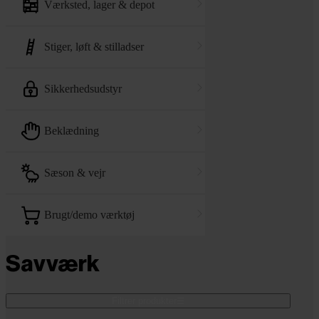
værksted, lager & depot
stiger, løft & stilladser
sikkerhedsudstyr
beklædning
sæson & vejr
brugt/demo værktøj
Savværk
Filtrer produkter