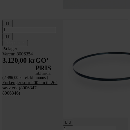




Tilføj til kurv
På lager
Varenr. 8006354
3.120,00 kr
GO'
PRIS
inkl. moms
(2.496,00 kr. ekskl. moms.)
Forlænger spor 200 cm til 26"
savværk (8006347 +
8006346)

