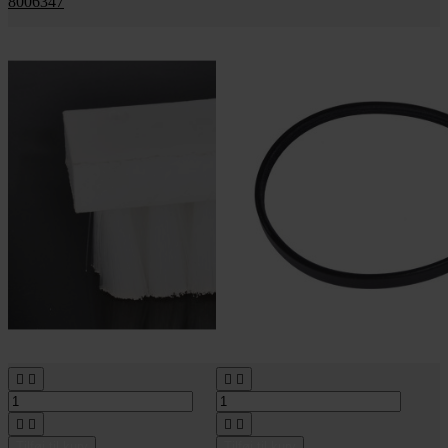
8006347








Tilføj til kurv
Tilføj til kurv