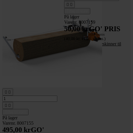


Tilføj til kurv
På lager
Varenr. 8007159
50,00 kr
GO' PRIS
inkl. moms
(40,00 kr. ekskl. moms.)
Samlestykke til styreskinner til
savværk




Tilføj til kurv
På lager
Varenr. 8007155
495,00 kr
GO'