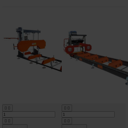








Tilføj til kurv
Tilføj til kurv