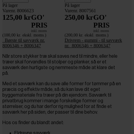
På lager
På lager
Varenr. 8006623
Varenr. 8007561
125,00 kr
GO'
250,00 kr
GO'
PRIS
PRIS
inkl. moms
inkl. moms
(100,00 kr. ekskl. moms.)
(200,00 kr. ekskl. moms.)
_Børste til savværk nr.
Drivrem - gummi - til savværk
8006346 + 8006347
nr._8006346 + 8006347
Når store stykker træ skal saves ned til mindre, eller hele
træer skal forvandles til stolper og planker, så er et
savværk den hurtigste og nemmeste måde at klare det
på.
Med et savværk kan du save alle former for tømmer på en
præcis og effektiv måde, så du kan lave dit eget
byggemateriale fra træer på din ejendom. Savværk til
privatbrug kommer i mange forskellige former og
størrelser, og du har derfor rig mulighed for at finde et
savværk her på siden, der passer til dine behov.
Hos os finder du blandt andet:
Eldrevne savværk