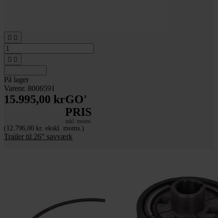




Tilføj til kurv
På lager
Varenr. 8006591
15.995,00 kr
GO'
PRIS
inkl. moms
(12.796,00 kr. ekskl. moms.)
Trailer til 26" savværk