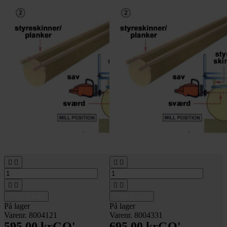








Tilføj til kurv
Tilføj til kurv
På lager
På lager
Varenr. 8004121
Varenr. 8004331
595,00 kr
GO'
695,00 kr
GO'