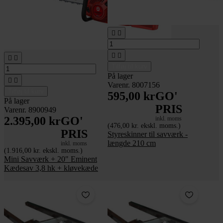






Tilføj til kurv
På lager


Varenr. 8007156
Tilføj til kurv
595,00 kr
GO'
På lager
PRIS
Varenr. 8900949
2.395,00 kr
GO'
inkl. moms
(476,00 kr. ekskl. moms.)
PRIS
Styreskinner til savværk -
længde 210 cm
inkl. moms
(1.916,00 kr. ekskl. moms.)
Mini Savværk + 20" Eminent
Kædesav 3,8 hk + kløvekæde