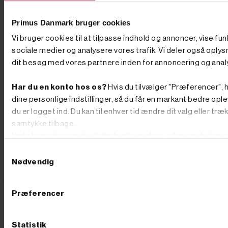
Primus Danmark bruger cookies
Vi bruger cookies til at tilpasse indhold og annoncer, vise fun
sociale medier og analysere vores trafik. Vi deler også oply
dit besøg med vores partnere inden for annoncering og anal


Har du en konto hos os?
Hvis du tilvælger "Præferencer", h


dine personlige indstillinger, så du får en markant bedre ople
Tilføj til kurv
du er logget ind. Du kan til enhver tid ændre dit valg eller træ
På lager
samtykke tilbage.
Varenr. 8003630
690,00 kr
GO'
Vælg herunder om du vil tillade alle cookies, eller om du kun v
PRIS
teknisk nødvendige.
Samtykkevalg
inkl. moms
Nødvendig
(552,00 kr. ekskl. moms.)
_Oliefilter til savværk nr
65638
Præferencer
Statistik