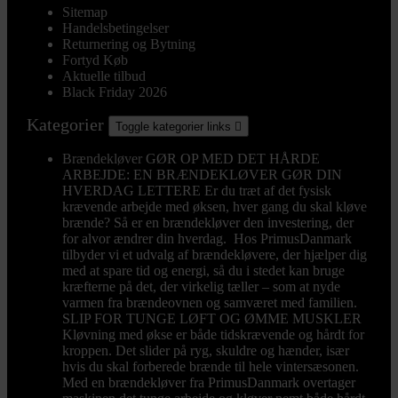
Sitemap
Handelsbetingelser
Returnering og Bytning
Fortyd Køb
Aktuelle tilbud
Black Friday 2026
Kategorier
Toggle kategorier links

Brændekløver
GØR OP MED DET HÅRDE
ARBEJDE: EN BRÆNDEKLØVER GØR DIN
HVERDAG LETTERE Er du træt af det fysisk
krævende arbejde med øksen, hver gang du skal kløve
brænde? Så er en brændekløver den investering, der
for alvor ændrer din hverdag. Hos PrimusDanmark
tilbyder vi et udvalg af brændekløvere, der hjælper dig
med at spare tid og energi, så du i stedet kan bruge
kræfterne på det, der virkelig tæller – som at nyde
varmen fra brændeovnen og samværet med familien.
SLIP FOR TUNGE LØFT OG ØMME MUSKLER
Kløvning med økse er både tidskrævende og hårdt for
kroppen. Det slider på ryg, skuldre og hænder, især
hvis du skal forberede brænde til hele vintersæsonen.
Med en brændekløver fra PrimusDanmark overtager