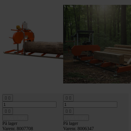








Tilføj til kurv
Tilføj til kurv
På lager
På lager
Varenr. 8007708
Varenr. 8006347