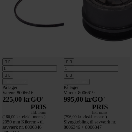








Tilføj til kurv
Tilføj til kurv
På lager
På lager
Varenr. 8006616
Varenr. 8006619
225,00 kr
GO'
995,00 kr
GO'
PRIS
PRIS
inkl. moms
inkl. moms
(180,00 kr. ekskl. moms.)
(796,00 kr. ekskl. moms.)
2050 mm Kilerem - til
Slyngkobling til savværk nr.
savværk nr. 8006346 +
8006346 + 8006347