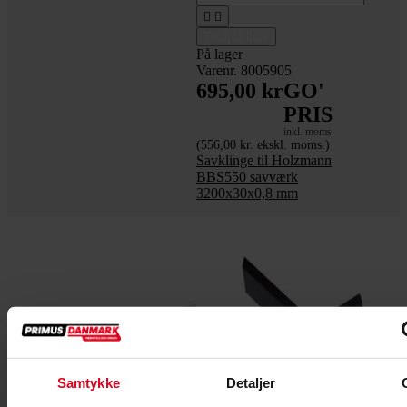


Tilføj til kurv
På lager
Varenr. 8005905
695,00 kr
GO'
PRIS
inkl. moms
(556,00 kr. ekskl. moms.)
Savklinge til Holzmann
BBS550 savværk
3200x30x0,8 mm
Samtykke
Detaljer