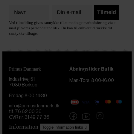
Tilmeld
Ved tilmelding gives samtykke til at modtage markedsføring via e-
mail jf. vores persondatapolitik. Du kan til enhver tid trække dit
samtykke tilbage.
Primus Danmark
Åbningstider
Butik
Industrivej 51
Man-Tors. 8:00-16:00
7080 Børkop
Fredag 8:00-14:30
info@primusdanmark.dk
tlf. 76 62 00 36
CVR nr. 31 49 77 36
Information
Toggle information links
