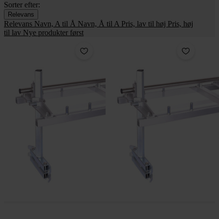
Sorter efter:
Relevans
Relevans
Navn, A til Å
Navn, Å til A
Pris, lav til høj
Pris, høj
til lav
Nye produkter først