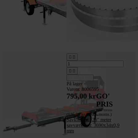




Tilføj til kurv
På lager
Varenr. 8006595
795,00 kr
GO'
PRIS
inkl. moms
(636,00 kr. ekskl. moms.)
Savklinge til 26" meter
savværk - str. 3690x34x0,9
mm