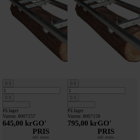








Tilføj til kurv
Tilføj til kurv
På lager
På lager
Varenr. 8007157
Varenr. 8007158
645,00 kr
GO'
795,00 kr
GO'
PRIS
PRIS
inkl. moms
inkl. moms