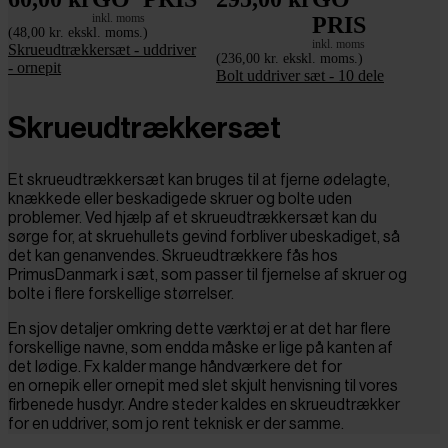
inkl. moms
PRIS
(48,00 kr. ekskl. moms.)
inkl. moms
Skrueudtrækkersæt - uddriver
(236,00 kr. ekskl. moms.)
- ornepit
Bolt uddriver sæt - 10 dele
Skrueudtrækkersæt
Et skrueudtrækkersæt kan bruges til at fjerne ødelagte,
knækkede eller beskadigede skruer og bolte uden
problemer. Ved hjælp af et skrueudtrækkersæt kan du
sørge for, at skruehullets gevind forbliver ubeskadiget, så
det kan genanvendes. Skrueudtrækkere fås hos
PrimusDanmark i sæt, som passer til fjernelse af skruer og
bolte i flere forskellige størrelser.
En sjov detaljer omkring dette værktøj er at det har flere
forskellige navne, som endda måske er lige på kanten af
det lødige. Fx kalder mange håndværkere det for
en
ornepik eller ornepit med slet skjult henvisning til vores
firbenede husdyr. Andre steder kaldes en skrueudtrækker
for en uddriver, som jo rent teknisk er der samme.