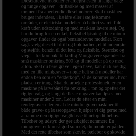
Dieseldrevne modeller er arbejdshesten til lange dage
og tunge opgaver – driftssikre og med masser af
moment fra anerkendte dieselmotorer. Skal maskinen
bruges indendørs, i kældre eller i støjfølsomme
områder, er elektriske modeller på batteri svaret: fuld
kraft uden udstødning og med markant lavere støj. Og
har du brug for en enkel, fleksibel løsning til de mindre
opgaver, finder du også benzindrevne modeller. Kort
sagt: vælg diesel til drift og holdbarhed, el til indendørs
og støjfrit, benzin til det lette og fleksible. Størrelse og
vægt – fra kompakt til kraftig Minigravere spænder fra
små maskiner omkring 500 kg til modeller på op mod
2 ton. Skal du bare grave i egen have, kan du klare dig
med en lille minigraver – nogle helt små modeller har
endda ben som en "edderkop", så de kommer ind, hvor
pladsen er trang. Skal du arbejde professionelt, er en
maskine på larvebånd fra omkring 1 ton og opefter det
rigtige valg, og langt de fleste opgaver kan løses med
maskiner under 2 ton. Leder du efter en mini
rendegraver eller en af de mindre gravemaskiner til
både grave- og læsseopgaver, hjælper vi dig gerne med
at ramme den rigtige vægtklasse til netop dit behov.
Tilbehør og udstyr, der gør arbejdet nemmere En
minigraver er kun så god som det, du monterer på den.
Med det rette tilbehør som skovle, pælebor og skovklo