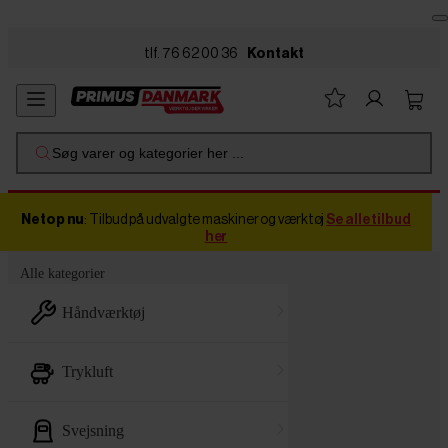
Skip to main content
tlf. 76 62 00 36
Kontakt
Søg varer og kategorier her ...
Netop nu
: Tilbud på udvalgte maskiner og værktøj
Se alle tilbud
her
Alle kategorier
håndværktøj
trykluft
svejsning