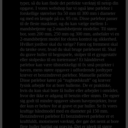
typer, så du kan finde det perfekte værktøj til netop din
opgave. I vores webshop har vi også løse pælebor i
forskellige størrelser fra 50 mm til 300 mm i diameter
og med en længde på ca. 95 cm. Disse pælebor passer
til de fleste maskiner, og du kan vælge mellem 1-
mandsbetjente og 2-mandsbetjente modeller. Til større
bor, som 200 mm, 250 mm og 300 mm, anbefaler vi en
2-mandsbetjent model for ekstra kontrol og sikkerhed.
Hvilket jordbor skal du vælge? Først og fremmest skal
du tænke over, hvad du skal bruge pæleboret til. Skal
du grave huller til hegnspæle, stolper til et gyngestativ
eller stolpesko til en træterrasse? Et hånddrevet
pælebor kan være tilstrækkeligt til fx små projekter i
haven, mens større opgaver i udfordrende jordtyper
kræver et benzindrevet pælebor. Manuelle pælebor
Disse pælebor kører på “rugbrødskraft” og kræver
fysisk arbejde for at bore hullerne. De er praktiske,
hvis du kun skal bore få huller eller arbejder i områder,
hvor der ikke er adgang til benzin eller strøm. De egner
sig godt til mindre opgaver såsom haveprojekter, hvor
der kun er behov for at grave et par huller. Se fx vores
kraftige håndmodel med en diameter på 150 mm.
Benzindrevet pælebor Et benzindrevet pælebor er et
kraftfuldt, motoriseret værktøj, der gør det nemt at bore
flere huller hurtigt og præcist. Det er ideelt til større