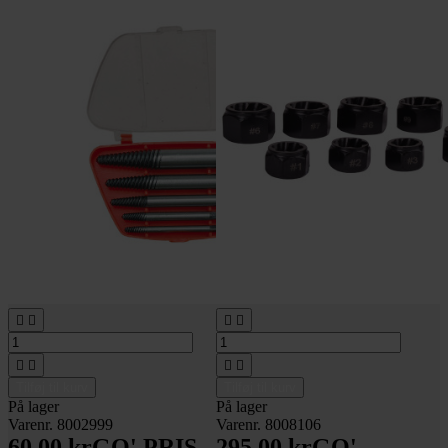








Tilføj til kurv
Tilføj til kurv
På lager
På lager
Varenr. 8002999
Varenr. 8008106
60,00 kr
GO' PRIS
295,00 kr
GO'