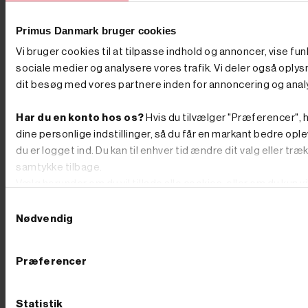
ved, at en minigraver er en stor beslutning, og derfor
står vi klar med rådgivning, før du køber. Vi har eget
lager og butik i Børkop, hvor du kan se maskinerne og
Primus Danmark bruger cookies
det store udvalg af udstyr med egne øjne. Bestiller du
Vi bruger cookies til at tilpasse indhold og annoncer, vise fun
på hverdage før kl. 12.00, pakker og sender vi som
udgangspunkt samme dag, så du ikke skal vente på at
sociale medier og analysere vores trafik. Vi deler også oply
komme i gang. Se udvalget herunder, eller ring til os på
dit besøg med vores partnere inden for annoncering og anal
76 62 00 36 og få hjælp til at vælge den rigtige
maskine til din næste opgave. Ofte stillede spørgsmål
Hvad koster en minigraver? En minigraver kan
Har du en konto hos os?
Hvis du tilvælger "Præferencer", h
afhængigt af model, drivkraft og udstyr købes fra
dine personlige indstillinger, så du får en markant bedre ople
omkring 30.000 kr. og op til flere hundrede tusinde
du er logget ind. Du kan til enhver tid ændre dit valg eller træ
kroner for de største, fuldt udstyrede maskiner. Du
betaler især for vægt, motorkraft og det medfølgende
samtykke tilbage.
udstyr. Hvilken minigraver skal jeg vælge? Det
Vælg herunder om du vil tillade alle cookies, eller om du kun v
afhænger af opgaven. Skal du grave i egen have, kan
teknisk nødvendige.
du klare dig med en lille model – eventuelt en kompakt
Samtykkevalg
"edderkop"-maskine med ben. Skal du arbejde
Nødvendig
professionelt, får du brug for en maskine på larvebånd
fra omkring 1 ton, og de fleste opgaver løses fint med
maskiner under 2 ton. Hvor meget kan en minigraver
Præferencer
løfte? Løfteevnen afhænger af maskinens vægt og af,
hvor langt gravearmen er strakt ud. Når armen er tæt
på maskinen, kan en minigraver typisk løfte mellem 25
og 50 % af sin egen vægt. Skal jeg vælge benzin,
Statistik