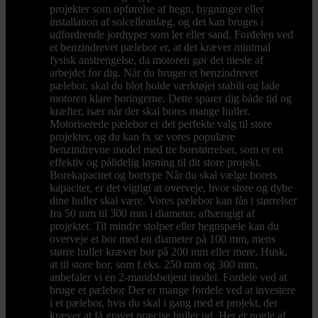
projekter som opførelse af hegn, bygninger eller
installation af solcelleanlæg, og det kan bruges i
udfordrende jordtyper som ler eller sand. Fordelen ved
et benzindrevet pælebor er, at det kræver minimal
fysisk anstrengelse, da motoren gør det meste af
arbejdet for dig. Når du bruger et benzindrevet
pælebor, skal du blot holde værktøjet stabilt og lade
motoren klare boringerne. Dette sparer dig både tid og
kræfter, især når der skal bores mange huller.
Motoriserede pælebor er det perfekte valg til store
projekter, og du kan fx se vores populære
benzindrevne model med tre borstørrelser, som er en
effektiv og pålidelig løsning til dit store projekt.
Borekapacitet og bortype Når du skal vælge borets
kapacitet, er det vigtigt at overveje, hvor store og dybe
dine huller skal være. Vores pælebor kan fås i størrelser
fra 50 mm til 300 mm i diameter, afhængigt af
projektet. Til mindre stolper eller hegnspæle kan du
overveje et bor med en diameter på 100 mm, mens
større huller kræver bor på 200 mm eller mere. Husk,
at til store bor, som f.eks. 250 mm og 300 mm,
anbefaler vi en 2-mandsbetjent model. Fordele ved at
bruge et pælebor Der er mange fordele ved at investere
i et pælebor, hvis du skal i gang med et projekt, der
kræver at få gravet præcise huller ud. Her er nogle af