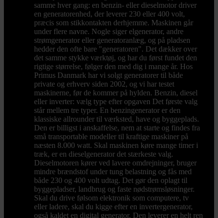
samme hver gang: en benzin- eller dieselmotor driver
en generatorenhed, der leverer 230 eller 400 volt,
præcis som stikkontakten derhjemme. Maskinen går
under flere navne. Nogle siger elgenerator, andre
strømgenerator eller generatoranlæg, og på pladsen
hedder den ofte bare "generatoren". Det dækker over
det samme stykke værktøj, og har du først fundet den
rigtige størrelse, følger den med dig i mange år. Hos
Primus Danmark har vi solgt generatorer til både
private og erhverv siden 2002, og vi har testet
maskinerne, før de kommer på hylden. Benzin, diesel
eller inverter: vælg type efter opgaven Det første valg
står mellem tre typer. En benzingenerator er den
klassiske allrounder til værksted, have og byggeplads.
Den er billigst i anskaffelse, nem at starte og findes fra
små transportable modeller til kraftige maskiner på
næsten 8.000 watt. Skal maskinen køre mange timer i
træk, er en dieselgenerator det stærkeste valg.
Dieselmotoren kører ved lavere omdrejninger, bruger
mindre brændstof under tung belastning og fås med
både 230 og 400 volt udtag. Det gør den oplagt til
byggepladser, landbrug og faste nødstrømsløsninger.
Skal du drive følsom elektronik som computere, tv
eller ladere, skal du kigge efter en invertergenerator,
også kaldet en digital generator. Den leverer en helt ren