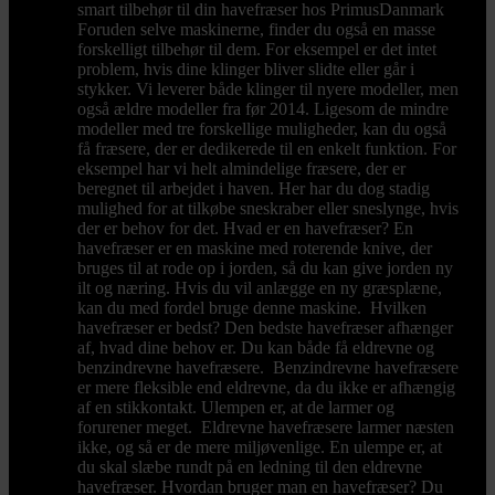
smart tilbehør til din havefræser hos PrimusDanmark
Foruden selve maskinerne, finder du også en masse
forskelligt tilbehør til dem. For eksempel er det intet
problem, hvis dine klinger bliver slidte eller går i
stykker. Vi leverer både klinger til nyere modeller, men
også ældre modeller fra før 2014. Ligesom de mindre
modeller med tre forskellige muligheder, kan du også
få fræsere, der er dedikerede til en enkelt funktion. For
eksempel har vi helt almindelige fræsere, der er
beregnet til arbejdet i haven. Her har du dog stadig
mulighed for at tilkøbe sneskraber eller sneslynge, hvis
der er behov for det. Hvad er en havefræser? En
havefræser er en maskine med roterende knive, der
bruges til at rode op i jorden, så du kan give jorden ny
ilt og næring. Hvis du vil anlægge en ny græsplæne,
kan du med fordel bruge denne maskine. Hvilken
havefræser er bedst? Den bedste havefræser afhænger
af, hvad dine behov er. Du kan både få eldrevne og
benzindrevne havefræsere. Benzindrevne havefræsere
er mere fleksible end eldrevne, da du ikke er afhængig
af en stikkontakt. Ulempen er, at de larmer og
forurener meget. Eldrevne havefræsere larmer næsten
ikke, og så er de mere miljøvenlige. En ulempe er, at
du skal slæbe rundt på en ledning til den eldrevne
havefræser. Hvordan bruger man en havefræser? Du