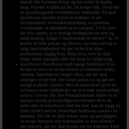
skæret eller kæberne længe og kan holde til daglig
brug. Prioritér kvalitet på det, du bruger ofte. Hvad bør
en grundlæggende værktøjskasse indeholde? En god
grundkasse rummer typisk en hammer, et sæt
skruetrækkere, en kombinationstang, en justerbar
svensknøgle, et målebånd og et vaterpas. Vil du have
det hele samlet, er et færdigt værktøjssæt en nem og
billig løsning. Sælger I håndværktøj til erhverv? Ja. Vi
leverer til både private og erhverv, og vores udvalg er
valgt med holdbarhed for øje, så det kan klare
professionel, daglig brug. Ring til os, hvis du skal
bruge større mængder eller har brug for rådgivning.
Havefræser
Havefræser med mange funktioner Hvis
du har en have, er en havefræser et fantastisk stykke
værktøj. Havefræsere bruges oftest, når der skal
anlægges et nyt bed. De fræser jorden op og gør det
muligt at plante i jorden. Men en havefræser giver en
hel masse andre muligheder og er et ægte multiværktøj
at have i haven. Her hos PrimusDanmark finder du et
kæmpe udvalg af forskellige havefræsere. Hvis du
leder efter en havefræser med det hele, kan du kigge på
vores model med tre forskellige funktioner samlet i én
maskine. Her får du både fræser, fejer og græsklipper.
At bruge fræseren som fejemaskine er især effektivt
om vinteren, når der skal fjernes sne fra fortorvet. Find