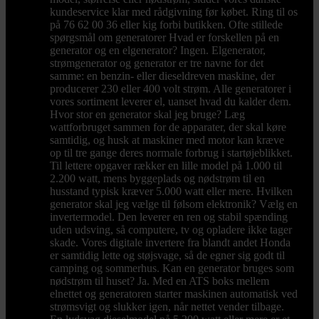
kundeservice klar med rådgivning før købet. Ring til os
på 76 62 00 36 eller kig forbi butikken. Ofte stillede
spørgsmål om generatorer Hvad er forskellen på en
generator og en elgenerator? Ingen. Elgenerator,
strømgenerator og generator er tre navne for det
samme: en benzin- eller dieseldreven maskine, der
producerer 230 eller 400 volt strøm. Alle generatorer i
vores sortiment leverer el, uanset hvad du kalder dem.
Hvor stor en generator skal jeg bruge? Læg
wattforbruget sammen for de apparater, der skal køre
samtidig, og husk at maskiner med motor kan kræve
op til tre gange deres normale forbrug i startøjeblikket.
Til lettere opgaver rækker en lille model på 1.000 til
2.200 watt, mens byggeplads og nødstrøm til en
husstand typisk kræver 5.000 watt eller mere. Hvilken
generator skal jeg vælge til følsom elektronik? Vælg en
invertermodel. Den leverer en ren og stabil spænding
uden udsving, så computere, tv og opladere ikke tager
skade. Vores digitale invertere fra blandt andet Honda
er samtidig lette og støjsvage, så de egner sig godt til
camping og sommerhus. Kan en generator bruges som
nødstrøm til huset? Ja. Med en ATS boks mellem
elnettet og generatoren starter maskinen automatisk ved
strømsvigt og slukker igen, når nettet vender tilbage.