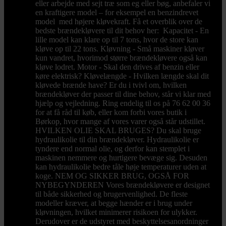
eller arbejde med sejt træ som eg eller bøg, anbefaler vi
en kraftigere model – for eksempel en benzindrevet
model med højere kløvekraft. Få et overblik over de
bedste brændekløvere til dit behov her: Kapacitet - En
lille model kan klare op til 7 tons, hvor de store kan
kløve op til 22 tons. Kløvning - Små maskiner kløver
kun vandret, hvorimod større brændekløvere også kan
kløve lodret. Motor - Skal den drives af benzin eller
køre elektrisk? Kløvelængde - Hvilken længde skal dit
kløvede brænde have? Er du i tvivl om, hvilken
brændekløver der passer til dine behov, står vi klar med
hjælp og vejledning. Ring endelig til os på 76 62 00 36
for at få råd til køb, eller kom forbi vores butik i
Børkop, hvor mange af vores varer også står udstillet.
HVILKEN OLIE SKAL BRUGES? Du skal bruge
hydraulikolie til din brændekløver. Hydraulikolie er
tyndere end normal olie, og derfor kan stemplet i
maskinen nemmere og hurtigere bevæge sig. Desuden
kan hydraulikolie bedre tåle høje temperaturer uden at
koge. NEM OG SIKKER BRUG, OGSÅ FOR
NYBEGYNDEREN Vores brændekløvere er designet
til både sikkerhed og brugervenlighed. De fleste
modeller kræver, at begge hænder er i brug under
kløvningen, hvilket minimerer risikoen for ulykker.
Derudover er de udstyret med beskyttelsesanordninger