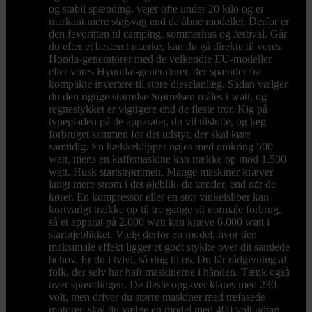
og stabil spænding, vejer ofte under 20 kilo og er
markant mere støjsvag end de åbne modeller. Derfor er
den favoritten til camping, sommerhus og festival. Går
du efter et bestemt mærke, kan du gå direkte til vores
Honda-generatorer med de velkendte EU-modeller
eller vores Hyundai-generatorer, der spænder fra
kompakte invertere til store dieselanlæg. Sådan vælger
du den rigtige størrelse Størrelsen måles i watt, og
regnestykket er vigtigere end de fleste tror. Kig på
typepladen på de apparater, du vil tilslutte, og læg
forbruget sammen for det udstyr, der skal køre
samtidig. En hækkeklipper nøjes med omkring 500
watt, mens en kaffemaskine kan trække op mod 1.500
watt. Husk startstrømmen. Mange maskiner kræver
langt mere strøm i det øjeblik, de tænder, end når de
kører. En kompressor eller en stor vinkelsliber kan
kortvarigt trække op til tre gange sit normale forbrug,
så et apparat på 2.000 watt kan kræve 6.000 watt i
startøjeblikket. Vælg derfor en model, hvor den
maksimale effekt ligger et godt stykke over dit samlede
behov. Er du i tvivl, så ring til os. Du får rådgivning af
folk, der selv har haft maskinerne i hånden. Tænk også
over spændingen. De fleste opgaver klares med 230
volt, men driver du større maskiner med trefasede
motorer, skal du vælge en model med 400 volt udtag.