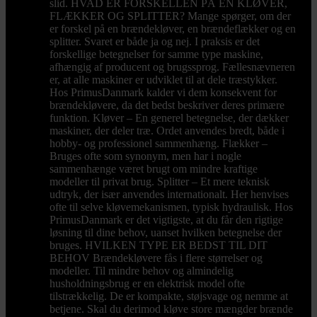
slid. HVAD ER FORSKELLEN PÅ EN KLØVER,
FLÆKKER OG SPLITTER? Mange spørger, om der
er forskel på en brændekløver, en brændeflækker og en
splitter. Svaret er både ja og nej. I praksis er det
forskellige betegnelser for samme type maskine,
afhængig af producent og brugssprog. Fællesnævneren
er, at alle maskiner er udviklet til at dele træstykker.
Hos PrimusDanmark kalder vi dem konsekvent for
brændekløvere, da det bedst beskriver deres primære
funktion. Kløver – En generel betegnelse, der dækker
maskiner, der deler træ. Ordet anvendes bredt, både i
hobby- og professionel sammenhæng. Flækker –
Bruges ofte som synonym, men har i nogle
sammenhænge været brugt om mindre kraftige
modeller til privat brug. Splitter – Et mere teknisk
udtryk, der især anvendes internationalt. Her henvises
ofte til selve kløvemekanismen, typisk hydraulisk. Hos
PrimusDanmark er det vigtigste, at du får den rigtige
løsning til dine behov, uanset hvilken betegnelse der
bruges. HVILKEN TYPE ER BEDST TIL DIT
BEHOV Brændekløvere fås i flere størrelser og
modeller. Til mindre behov og almindelig
husholdningsbrug er en elektrisk model ofte
tilstrækkelig. De er kompakte, støjsvage og nemme at
betjene. Skal du derimod kløve store mængder brænde