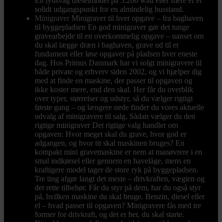
En lydsvag dieselmodel på 5.200 watt eller mere er et
solidt udgangspunkt for en almindelig husstand.
Minigraver
Minigraver til hver opgave – fra baghaven
til byggepladsen En god minigraver gør det tunge
gravearbejde til en overkommelig opgave – uanset om
du skal lægge dræn i baghaven, grave ud til et
fundament eller løse opgaver på pladsen hver eneste
dag. Hos Primus Danmark har vi solgt minigravere til
både private og erhverv siden 2002, og vi hjælper dig
med at finde en maskine, der passer til opgaven og
ikke koster mere, end den skal. Her får du overblik
over typer, størrelser og udstyr, så du vælger rigtigt
første gang – og længere nede finder du vores aktuelle
udvalg af minigravere til salg. Sådan vælger du den
rigtige minigraver Det rigtige valg handler om
opgaven: Hvor meget skal du grave, hvor god er
adgangen, og hvor tit skal maskinen bruges? En
kompakt mini gravemaskine er nem at manøvrere i en
smal indkørsel eller gennem en havelåge, mens en
kraftigere model tager de store ryk på byggepladsen.
Tre ting afgør langt det meste – drivkraften, vægten og
det rette tilbehør. Får du styr på dem, har du også styr
på, hvilken maskine du skal bruge. Benzin, diesel eller
el – hvad passer til opgaven? Minigravere fås med tre
former for drivkraft, og det er her, du skal starte.