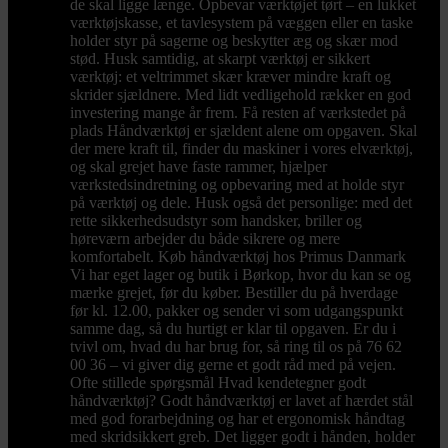
de skal ligge længe. Opbevar værktøjet tørt – en lukket
værktøjskasse, et tavlesystem på væggen eller en taske
holder styr på sagerne og beskytter æg og skær mod
stød. Husk samtidig, at skarpt værktøj er sikkert
værktøj: et veltrimmet skær kræver mindre kraft og
skrider sjældnere. Med lidt vedligehold rækker en god
investering mange år frem. Få resten af værkstedet på
plads Håndværktøj er sjældent alene om opgaven. Skal
der mere kraft til, finder du maskiner i vores elværktøj,
og skal grejet have faste rammer, hjælper
værkstedsindretning og opbevaring med at holde styr
på værktøj og dele. Husk også det personlige: med det
rette sikkerhedsudstyr som handsker, briller og
høreværn arbejder du både sikrere og mere
komfortabelt. Køb håndværktøj hos Primus Danmark
Vi har eget lager og butik i Børkop, hvor du kan se og
mærke grejet, før du køber. Bestiller du på hverdage
før kl. 12.00, pakker og sender vi som udgangspunkt
samme dag, så du hurtigt er klar til opgaven. Er du i
tvivl om, hvad du har brug for, så ring til os på 76 62
00 36 – vi giver dig gerne et godt råd med på vejen.
Ofte stillede spørgsmål Hvad kendetegner godt
håndværktøj? Godt håndværktøj er lavet af hærdet stål
med god forarbejdning og har et ergonomisk håndtag
med skridsikkert greb. Det ligger godt i hånden, holder