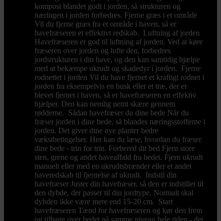
kompost blandet godt i jorden, så strukturen og
næringen i jorden forbedres. Fjerne græs i et område
Vil du fjerne græs fra et område i haven, så er
havefræseren et effektivt redskab. Luftning af jorden
Havefræseren er god til luftning af jorden. Ved at køre
fræseren over jorden og lufte den, forbedres
jordstrukturen i din have, og den kan samtidig hjælpe
med at bekæmpe ukrudt og skadedyr i jorden. Fjerne
rodnettet i jorden Vil du have fjernet et kraftigt rodnet i
jorden fra eksempelvis en busk eller et træ, der er
blevet fjernet i haven, så er havefræseren en effektiv
hjælper. Den kan nemlig nemt skære gennem
rødderne. Sådan havefræser du dine bede Når du
fræser jorden i dine bede, så blandes næringsstofferne i
jorden. Det giver dine nye planter bedre
vækstbetingelser. Her kan du læse, hvordan du fræser
dine bede - trin for trin. Forbered dit bed Fjern store
sten, grene og andet haveaffald fra bedet. Fjern ukrudt
manuelt eller med en ukrudtsbrænder eller et andet
haveredskab til fjernelse af ukrudt. Indstil din
havefræser Juster din havefræser, så den er indstillet til
den dybde, der passer til din jordtype. Normalt skal
dybden ikke være mere end 15-20 cm. Start
havefræseren Tænd for havefræseren og kør den frem
og tilbage over bedet på samme niveau hele tiden - det