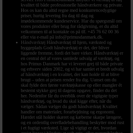
kvalitet til både professionelle håndværkere og private.
Hos os kan du altid regne med konkurrencedygtige
priser, hurtig levering fra dag til dag og
imødekommende kundeservice. Har du spørgsmål om
vores produkter eller brug for rådgivning, er du altid
velkommen til at kontakte os på tlf. +45 76 62 00 36
eller via e-mail på info@primusdanmark.dk.
Håndværktøj
Håndværktøj til hjem, værksted og
byggeplads Godt håndværktøj er det, der bliver
liggende fremme, fordi det bare virker. Håndværktøj er
en central del af vores samlede udvalg af værktøj, og
hos Primus Danmark har vi leveret grej til både private
og erhverv siden 2002, og vi har samlet et bredt udvalg
af håndværktøj i en kvalitet, der kan holde til at blive
brugt – uden at prisen render fra dig. Uanset om du
skal fylde den første værktøjskasse op eller mangler ét
bestemt stykke grej til dagens opgave, finder du det
her. Nedenfor får du overblik over de vigtigste typer
håndværktøj, og hvad du skal kigge efter, når du
vælger. Sådan vælger du godt håndværktøj Kvalitet
handler om materialer, forarbejdning og ergonomi.
Hærdet stål holder skæret og kæberne skarpe længere,
og en ordentlig overfladebehandling beskytter mod rust
i et fugtigt værksted. Lige så vigtigt er det, hvordan