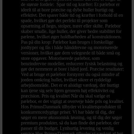
de største fordele: Spar tid og kræfter: Et pælebor er
ideelt til at bore præcise og dybe huller hurtigt og
effektivt. Det sparer både tid og kræfter i forhold til en
spade, hvilket gør det perfekt til projekter som
opsætning af hegn, stolper, træer eller skilte. Pælebor
skaber smalle, lige huller, der giver bedre stabilitet for
pælene, hvilket øger holdbarheden af konstruktionen.
Pas på din krop: Pælebor kan bruges i forskellige
jordtyper og fås i både hånddrevne og motoriserede
versioner, hvilket gør dem velegnede til både små og
store opgaver. Motoriserede pælebor, som
benzindrevne modeller, reducerer fysisk belastning og
gør det nemmere at bore i hård jord. Præcise resultater:
Ved at bruge et pælebor forstyrrer du også mindre af
jorden omkring hullet, hvilket sikrer et ryddeligt
arbejdsområde. Det er et alsidigt værktøj, der hurtigt
kan tjene sig selv hjem gennem høj effektivitet og
præcision. Pris og kvalitet Når du skal vælge et
pælebor, er det vigtigt at overveje både pris og kvalitet.
Hos PrimusDanmark tilbyder vi kvalitetsprodukter til
konkurrencedygtige priser. Vi har både til dig, der
søger en mere økonomisk løsning, og til dig der søger
premium produkter, så du kan finde det pælebor, der
passer til dit budget. Lynhurtig levering og venlig
service Hos PrimusDanmark tilbyder vi værktøj af høj