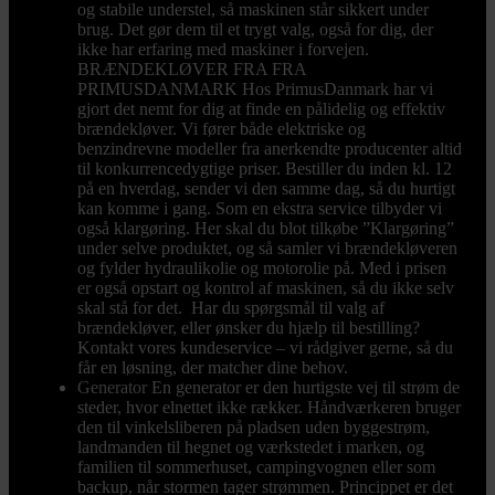
og stabile understel, så maskinen står sikkert under
brug. Det gør dem til et trygt valg, også for dig, der
ikke har erfaring med maskiner i forvejen.
BRÆNDEKLØVER FRA FRA
PRIMUSDANMARK Hos PrimusDanmark har vi
gjort det nemt for dig at finde en pålidelig og effektiv
brændekløver. Vi fører både elektriske og
benzindrevne modeller fra anerkendte producenter altid
til konkurrencedygtige priser. Bestiller du inden kl. 12
på en hverdag, sender vi den samme dag, så du hurtigt
kan komme i gang. Som en ekstra service tilbyder vi
også klargøring. Her skal du blot tilkøbe ”Klargøring”
under selve produktet, og så samler vi brændekløveren
og fylder hydraulikolie og motorolie på. Med i prisen
er også opstart og kontrol af maskinen, så du ikke selv
skal stå for det. Har du spørgsmål til valg af
brændekløver, eller ønsker du hjælp til bestilling?
Kontakt vores kundeservice – vi rådgiver gerne, så du
får en løsning, der matcher dine behov.
Generator
En generator er den hurtigste vej til strøm de
steder, hvor elnettet ikke rækker. Håndværkeren bruger
den til vinkelsliberen på pladsen uden byggestrøm,
landmanden til hegnet og værkstedet i marken, og
familien til sommerhuset, campingvognen eller som
backup, når stormen tager strømmen. Princippet er det