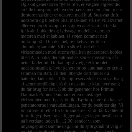
Og skal generatoren flyttes ofte, er vægten afgørende:
en lille transportabel inverter bæres med én hånd, mens
de store maskiner er udstyret med hjul. Støjsvag drift,
nødstrøm og tilbehør Skal maskinen stå i et villakvarter
eller ved en skurvogn, er støjniveauet værd at tjekke
før køb. Lukkede og lydsvage modeller dæmper
motoren med et kabinet, så støjen kommer ned
omkring 60 til 65 decibel, hvilket svarer til en
almindelig samtale. Vil du sikre huset eller
virksomheden mod strømsvigt, kan generatoren kobles
til en ATS boks, der automatisk starter maskinen, når
nettet falder ud. Du kan også vælge et komplet
nødstrømsanlæg, hvor generator og automatik er tænkt
sammen fra start. Til den løbende drift finder du
batterier, ladekabler, filtre og reservedele i vores udvalg
af generatortilbehør, så din maskine er klar, hver gang
du får brug for den. Køb din generator hos Primus
Danmark Primus Danmark er en dansk-ejet
virksomhed med fysisk butik i Børkop, hvor du kan se
generatorerne i vareudstillingen, før du beslutter dig. Vi
importerer direkte fra fabrikanterne, så du får kvalitet til
fornuftige priser, og alt ligger på eget lager: bestiller du
på hverdage inden kl. 12.00, sender vi som
udgangspunkt samme dag. Har du spørgsmål til valg af
model, størrelse eller nødstrøm, sidder vores danske