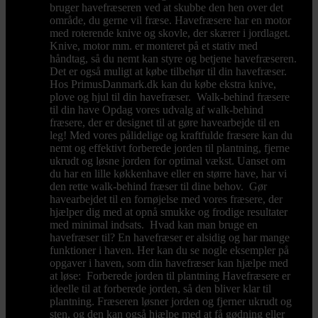
bruger havefræseren ved at skubbe den hen over det
område, du gerne vil fræse. Havefræsere har en motor
med roterende knive og skovle, der skærer i jordlaget.
Knive, motor mm. er monteret på et stativ med
håndtag, så du nemt kan styre og betjene havefræseren.
Det er også muligt at købe tilbehør til din havefræser.
Hos PrimusDanmark.dk kan du købe ekstra knive,
plove og hjul til din havefræser. Walk-behind fræsere
til din have Opdag vores udvalg af walk-behind
fræsere, der er designet til at gøre havearbejde til en
leg! Med vores pålidelige og kraftfulde fræsere kan du
nemt og effektivt forberede jorden til plantning, fjerne
ukrudt og løsne jorden for optimal vækst. Uanset om
du har en lille køkkenhave eller en større have, har vi
den rette walk-behind fræser til dine behov. Gør
havearbejdet til en fornøjelse med vores fræsere, der
hjælper dig med at opnå smukke og frodige resultater
med minimal indsats. Hvad kan man bruge en
havefræser til? En havefræser er alsidig og har mange
funktioner i haven. Her kan du se nogle eksempler på
opgaver i haven, som din havefræser kan hjælpe med
at løse: Forberede jorden til plantning Havefræsere er
ideelle til at forberede jorden, så den bliver klar til
plantning. Fræseren løsner jorden og fjerner ukrudt og
sten, og den kan også hjælpe med at få gødning eller