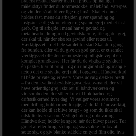
præcist resultat starter med en præcis opmåling. I
måleudstyr finder du tommestokke, målebånd, vaterpas
og vinkler, så alt bliver lige og i mål. Skal et emne
holdes fast, mens du arbejder, giver spænding og
fastgørelse dig skruetvinger og spændegrej med et fast
greb. Og til arbejde i metal har vi gevind og
metalbearbejdning med gevindskærere, file og det grej,
der skal til, når der skæres gevind eller rettes til.
Værktøjssæt – det hele samlet fra start Skal du i gang
fra bunden, eller vil du give en god gave, er et samlet
værktøjssæt ofte den nemmeste og billigste vej til en
komplet grundkasse. Her får du de vigtigste stykker i
én pakke, klar til brug – og du undgår at stå og mangle
netop det ene stykke grej midt i opgaven. Håndværktøj
til både private og erhverv Vores udvalg dækker bredt
– fra den kvalitetsbevidste gør-det-selv-mand, der vil
have ordentligt grej i skuret, til håndværkeren og
virksomheden, der stiller krav til holdbarhed og
driftssikkerhed hver dag. Vi vælger vores sortiment
med drift og holdbarhed for øje, så du får håndværktøj,
der kan holde til at blive brugt – og som du ikke skal
udskifte hver sæson. Vedligehold og opbevaring
Håndværktøj holder længere, når det bliver passet. Tør
grejet af efter brug, så fugt og snavs ikke får lov at
sætte sig, og giv blanke ståldele en tynd film olie, hvis