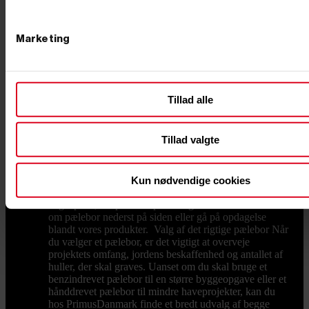
diesel eller el? Vælg diesel til drift, holdbarhed og
tunge dage, el/batteri til indendørs og støjfølsomt
arbejde uden udstødning, og benzin til de mindre,
Marketing
fleksible opgaver. Du kan sammenligne de tre
drivkrafttyper i hver sin kategori her på siden. Hvordan
transporterer jeg en minigraver? De fleste minigravere
på op til 2 ton kan transporteres på en kraftig trailer, så
du selv kan køre maskinen ud til opgaven. Vælg en
Tillad alle
trailer med tilstrækkelig totalvægt og en god
opkørselsrampe til maskinens vægt.
Pælebor
Hos PrimusDanmark finder du pælebor, både
Tillad valgte
til privat og professionelt brug. Uanset om du har brug
for et benzindrevet pælebor til større projekter eller et
hånddrevet pælebor til mindre opgaver, har vi det rette
værktøj til dig. Det rette pælebor giver dig præcision
Kun nødvendige cookies
og effektivitet, når du skal grave huller til eksempelvis
hegnspæle, stolper eller plantning af træer. Læs mere
om pælebor nederst på siden eller gå på opdagelse
blandt vores produkter. Valg af det rigtige pælebor Når
du vælger et pælebor, er det vigtigt at overveje
projektets omfang, jordens beskaffenhed og antallet af
huller, der skal graves. Uanset om du skal bruge et
benzindrevet pælebor til en større byggeopgave eller et
hånddrevet pælebor til mindre haveprojekter, kan du
hos PrimusDanmark finde et bredt udvalg af begge