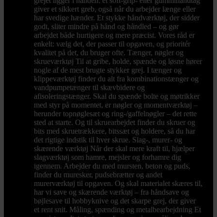
grejet ligger i hånden: et soft-grip- eller gummihåndtag
giver et sikkert greb, også når du arbejder længe eller
har svedige hænder. Et stykke håndværktøj, der sidder
godt, sliter mindre på hånd og håndled – og gør
arbejdet både hurtigere og mere præcist. Vores råd er
enkelt: vælg det, der passer til opgaven, og prioritér
kvalitet på det, du bruger ofte. Tænger, nøgler og
skrueværktøj Til at gribe, holde, spænde og løsne hører
nogle af de mest brugte stykker grej. I tænger og
klippeværktøj finder du alt fra kombinationstænger og
vandpumpetænger til skævbidere og
afisoleringstænger. Skal du spænde bolte og møtrikker
med styr på momentet, er nøgler og momentværktøj –
herunder topnøglesæt og ring-/gaffelnøgler – det rette
sted at starte. Og til skruearbejdet finder du skruer og
bits med skruetrækkere, bitssæt og holdere, så du har
det rigtige indstik til hver skrue. Slag-, murer- og
skærende værktøj Når der skal mere kraft til, hjælper
slagværktøj som hamre, mejsler og forhamre dig
igennem. Arbejder du med mursten, beton og puds,
finder du muresker, pudsebrætter og andet
murerværktøj til opgaven. Og skal materialet skæres til,
har vi save og skærende værktøj – fra håndsave og
bøjlesave til hobbyknive og det skarpe grej, der giver
et rent snit. Måling, spænding og metalbearbejdning Et