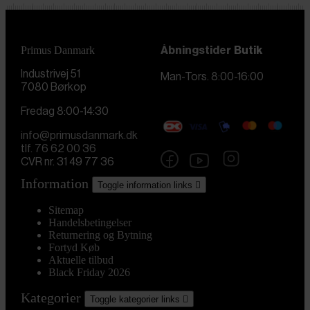
Primus Danmark
Åbningstider
Butik
Industrivej 51
Man-Tors. 8:00-16:00
7080 Børkop
Fredag 8:00-14:30
info@primusdanmark.dk
tlf. 76 62 00 36
CVR nr. 31 49 77 36
Information
Toggle information links

Sitemap
Handelsbetingelser
Returnering og Bytning
Fortyd Køb
Aktuelle tilbud
Black Friday 2026
Kategorier
Toggle kategorier links
