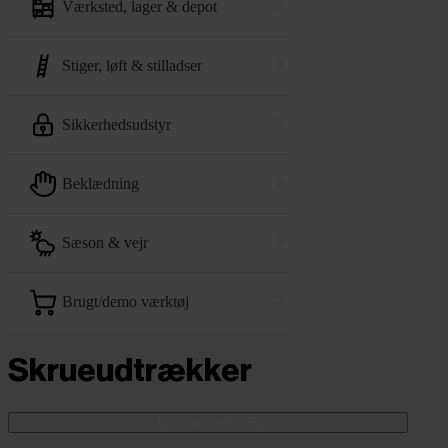
værksted, lager & depot
stiger, løft & stilladser
sikkerhedsudstyr
beklædning
sæson & vejr
brugt/demo værktøj
Skrueudtrækker
Filtrer produkter