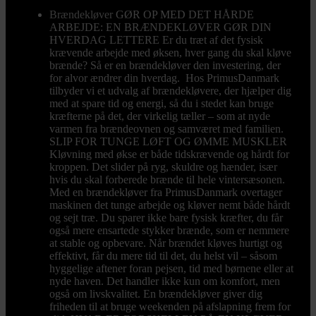
Brændekløver
GØR OP MED DET HÅRDE
ARBEJDE: EN BRÆNDEKLØVER GØR DIN
HVERDAG LETTERE Er du træt af det fysisk
krævende arbejde med øksen, hver gang du skal kløve
brænde? Så er en brændekløver den investering, der
for alvor ændrer din hverdag. Hos PrimusDanmark
tilbyder vi et udvalg af brændekløvere, der hjælper dig
med at spare tid og energi, så du i stedet kan bruge
kræfterne på det, der virkelig tæller – som at nyde
varmen fra brændeovnen og samværet med familien.
SLIP FOR TUNGE LØFT OG ØMME MUSKLER
Kløvning med økse er både tidskrævende og hårdt for
kroppen. Det slider på ryg, skuldre og hænder, især
hvis du skal forberede brænde til hele vintersæsonen.
Med en brændekløver fra PrimusDanmark overtager
maskinen det tunge arbejde og kløver nemt både hårdt
og sejt træ. Du sparer ikke bare fysisk kræfter, du får
også mere ensartede stykker brænde, som er nemmere
at stable og opbevare. Når brændet kløves hurtigt og
effektivt, får du mere tid til det, du helst vil – såsom
hyggelige aftener foran pejsen, tid med børnene eller at
nyde haven. Det handler ikke kun om komfort, men
også om livskvalitet. En brændekløver giver dig
friheden til at bruge weekenden på afslapning frem for