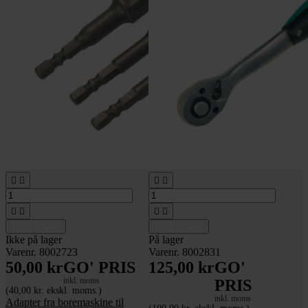








Tilføj til kurv
Tilføj til kurv
Ikke på lager
På lager
Varenr. 8002723
Varenr. 8002831
50,00 kr
GO' PRIS
125,00 kr
GO'
inkl. moms
PRIS
(40,00 kr. ekskl. moms.)
inkl. moms
Adapter fra boremaskine til