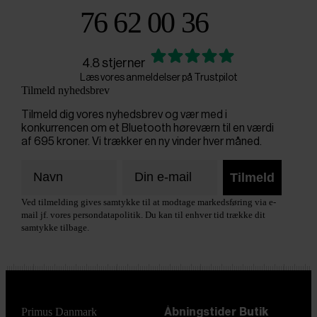
76 62 00 36
4.8 stjerner
Læs vores anmeldelser på Trustpilot
Tilmeld nyhedsbrev
Tilmeld dig vores nyhedsbrev og vær med i
konkurrencen om et Bluetooth høreværn til en værdi
af 695 kroner. Vi trækker en ny vinder hver måned.
Tilmeld
Ved tilmelding gives samtykke til at modtage markedsføring via e-
mail jf. vores persondatapolitik. Du kan til enhver tid trække dit
samtykke tilbage.
Primus Danmark
Åbningstider
Butik