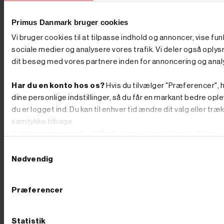
PRIS
inkl. moms
Primus Danmark bruger cookies
(80,00 kr. ekskl. moms.)
Skraldenøgle ½" til
Vi bruger cookies til at tilpasse indhold og annoncer, vise fun
topnøglesæt
sociale medier og analysere vores trafik. Vi deler også oply
dit besøg med vores partnere inden for annoncering og anal
Har du en konto hos os?
Hvis du tilvælger "Præferencer", h
dine personlige indstillinger, så du får en markant bedre ople
du er logget ind. Du kan til enhver tid ændre dit valg eller træ
samtykke tilbage.
Vælg herunder om du vil tillade alle cookies, eller om du kun v
teknisk nødvendige.
Samtykkevalg
Nødvendig
Præferencer
Statistik