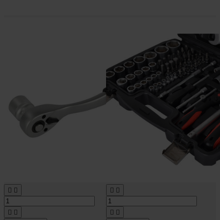







