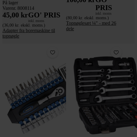
På lager
PRIS
Varenr. 8008114
45,00 kr
GO' PRIS
inkl. moms
(80,00 kr. ekskl. moms.)
inkl. moms
Topnøglesæt ¼" - med 26
(36,00 kr. ekskl. moms.)
dele
Adapter fra boremaskine til
topnøgle