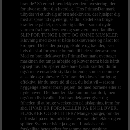
brænde? Så er en brændekløver den investering, der
for alvor ændrer din hverdag. Hos PrimusDanmark
tilbyder vi et udvalg af brændekløvere, der hjælper dig
med at spare tid og energi, så du i stedet kan bruge
kræfterne på det, der virkelig tæller – som at nyde
varmen fra brændeovnen og samværet med familien.
SLIP FOR TUNGE LØFT OG ØMME MUSKLER
Kløvning med økse er både tidskrævende og hårdt for
kroppen. Det slider på ryg, skuldre og hænder, især
hvis du skal forberede brænde til hele vintersæsonen.
Med en brændekløver fra PrimusDanmark overtager
maskinen det tunge arbejde og kløver nemt både hårdt
og sejt træ. Du sparer ikke bare fysisk kræfter, du får
også mere ensartede stykker brænde, som er nemmere
at stable og opbevare. Når brændet kløves hurtigt og
effektivt, får du mere tid til det, du helst vil – såsom
hyggelige aftener foran pejsen, tid med børnene eller at
nyde haven. Det handler ikke kun om komfort, men
også om livskvalitet. En brændekløver giver dig
friheden til at bruge weekenden på afslapning frem for
slid. HVAD ER FORSKELLEN PÅ EN KLØVER,
FLÆKKER OG SPLITTER? Mange spørger, om der
er forskel på en brændekløver, en brændeflækker og en
splitter. Svaret er både ja og nej. I praksis er det
forskellige betegnelser for samme type maskine,