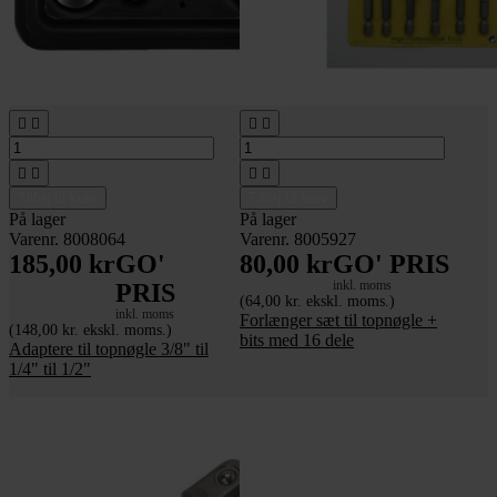








Tilføj til kurv
Tilføj til kurv
På lager
På lager
Varenr. 8008064
Varenr. 8005927
185,00 kr
GO'
80,00 kr
GO' PRIS
inkl. moms
PRIS
(64,00 kr. ekskl. moms.)
inkl. moms
Forlænger sæt til topnøgle +
(148,00 kr. ekskl. moms.)
bits med 16 dele
Adaptere til topnøgle 3/8" til
1/4" til 1/2"