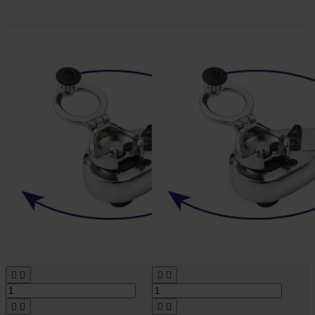







