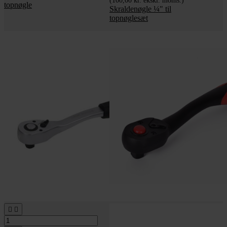
(100,00 kr. ekskl. moms.)
topnøgle
Skraldenøgle ¼" til
topnøglesæt

