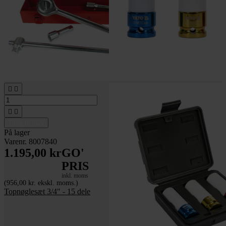




Tilføj til kurv
På lager
Varenr. 8007840
1.195,00 kr
GO'
PRIS
inkl. moms
(956,00 kr. ekskl. moms.)
Topnøglesæt 3/4" - 15 dele