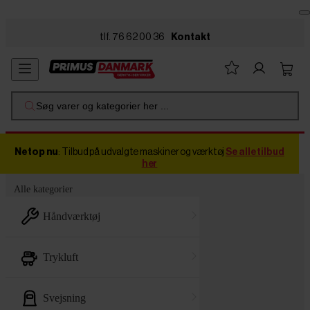
Skip to main content
tlf. 76 62 00 36
Kontakt
Søg varer og kategorier her ...
Netop nu
: Tilbud på udvalgte maskiner og værktøj
Se alle tilbud
her
Alle kategorier
håndværktøj
trykluft
svejsning