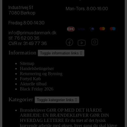
Industrivej 51
Man-Tors. 8:00-16:00
7080 Børkop
Fredag 8:00-14:30
info@primusdanmark.dk
tlf. 76 62 00 36
CVR nr. 31 49 77 36
Information
Toggle information links

Sitemap
Handelsbetingelser
Returnering og Bytning
Fortyd Køb
Aktuelle tilbud
Black Friday 2026
Kategorier
Toggle kategorier links

Brændekløver
GØR OP MED DET HÅRDE
ARBEJDE: EN BRÆNDEKLØVER GØR DIN
HVERDAG LETTERE Er du træt af det fysisk
krævende arbejde med øksen, hver gang du skal kløve