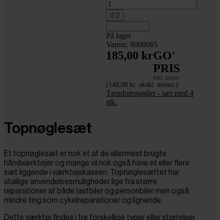


Tilføj til kurv
På lager
Varenr. 8008065
185,00 kr
GO'
PRIS
inkl. moms
(148,00 kr. ekskl. moms.)
Tændrørsnøgler - sæt med 4
stk.
Topnøglesæt
Et topnøglesæt er nok et af de allermest brugte
håndværktøjer og mange vil nok også have et eller flere
sæt liggende i værktøjskassen. Topnøglesættet har
utallige anvendelsesmuligheder lige fra større
reparationer af både lastbiler og personbiler men også
mindre ting som cykelreparationer og lignende.
Dette værktøj findes i tre forskellige typer eller størrelser