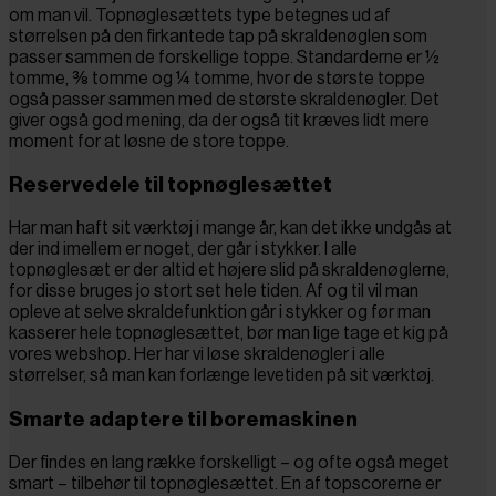
om man vil. Topnøglesættets type betegnes ud af
størrelsen på den firkantede tap på skraldenøglen som
passer sammen de forskellige toppe. Standarderne er ½
tomme, ⅜ tomme og ¼ tomme, hvor de største toppe
også passer sammen med de største skraldenøgler. Det
giver også god mening, da der også tit kræves lidt mere
moment for at løsne de store toppe.
Reservedele til topnøglesættet
Har man haft sit værktøj i mange år, kan det ikke undgås at
der ind imellem er noget, der går i stykker. I alle
topnøglesæt er der altid et højere slid på skraldenøglerne,
for disse bruges jo stort set hele tiden. Af og til vil man
opleve at selve skraldefunktion går i stykker og før man
kasserer hele topnøglesættet, bør man lige tage et kig på
vores webshop. Her har vi løse skraldenøgler i alle
størrelser, så man kan forlænge levetiden på sit værktøj.
Smarte adaptere til boremaskinen
Der findes en lang række forskelligt – og ofte også meget
smart – tilbehør til topnøglesættet. En af topscorerne er