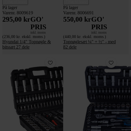
Tilføj til kurv
Tilføj til kurv
På lager
På lager
Varenr. 8009619
Varenr. 8006691
295,00 kr
GO'
550,00 kr
GO'
PRIS
PRIS
inkl. moms
inkl. moms
(236,00 kr. ekskl. moms.)
(440,00 kr. ekskl. moms.)
Hyundai 1/4" Topnøgle &
Topnøglesæt ¼" + ½" - med
bitssæt 27 dele
82 dele