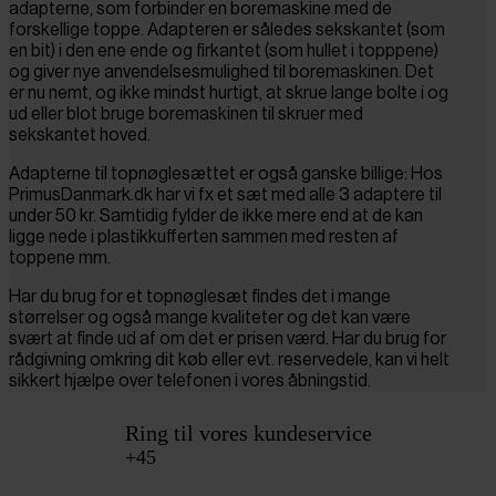
adapterne, som forbinder en boremaskine med de
forskellige toppe. Adapteren er således sekskantet (som
en bit) i den ene ende og firkantet (som hullet i topppene)
og giver nye anvendelsesmulighed til boremaskinen. Det
er nu nemt, og ikke mindst hurtigt, at skrue lange bolte i og
ud eller blot bruge boremaskinen til skruer med
sekskantet hoved.
Adapterne til topnøglesættet er også ganske billige: Hos
PrimusDanmark.dk har vi fx et sæt med alle 3 adaptere til
under 50 kr. Samtidig fylder de ikke mere end at de kan
ligge nede i plastikkufferten sammen med resten af
toppene mm.
Har du brug for et topnøglesæt findes det i mange
størrelser og også mange kvaliteter og det kan være
svært at finde ud af om det er prisen værd. Har du brug for
rådgivning omkring dit køb eller evt. reservedele, kan vi helt
sikkert hjælpe over telefonen i vores åbningstid.
Ring til vores kundeservice
+45