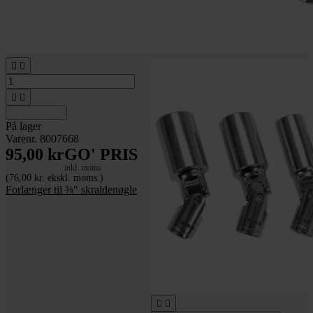




Tilføj til kurv
På lager
Varenr. 8007668
95,00 kr
GO' PRIS
inkl. moms
(76,00 kr. ekskl. moms.)
Forlænger til ⅜" skraldenøgle

