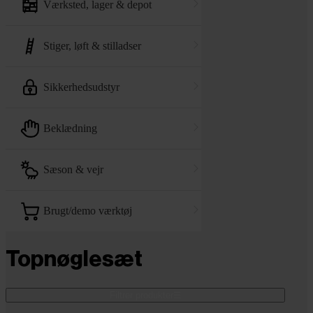
værksted, lager & depot
stiger, løft & stilladser
sikkerhedsudstyr
beklædning
sæson & vejr
brugt/demo værktøj
Topnøglesæt
Filtrer produkter