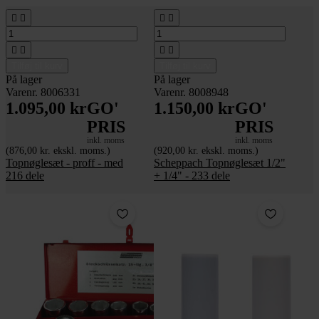








Tilføj til kurv
Tilføj til kurv
På lager
På lager
Varenr. 8006331
Varenr. 8008948
1.095,00 kr
GO'
1.150,00 kr
GO'
PRIS
PRIS
inkl. moms
inkl. moms
(876,00 kr. ekskl. moms.)
(920,00 kr. ekskl. moms.)
Topnøglesæt - proff - med
Scheppach Topnøglesæt 1/2"
216 dele
+ 1/4" - 233 dele