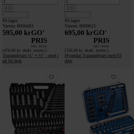




Tilføj til kurv
Tilføj til kurv
På lager
På lager
Varenr. 8006681
Varenr. 8009621
595,00 kr
GO'
695,00 kr
GO'
PRIS
PRIS
inkl. moms
inkl. moms
(476,00 kr. ekskl. moms.)
(556,00 kr. ekskl. moms.)
Topnøglesæt ¼" + ½" - med i
Hyundai Topnøglesæt med 93
alt 94 dele
dele