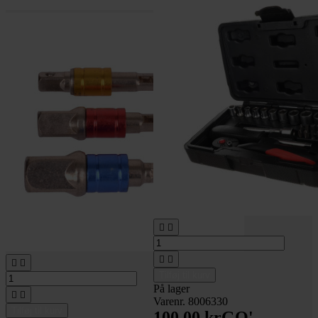






Tilføj til kurv
På lager


Varenr. 8006330
Tilføj til kurv
100,00 kr
GO'