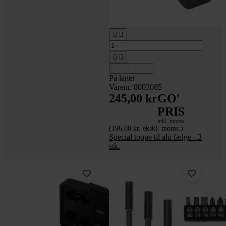




Tilføj til kurv
På lager
Varenr. 8003085
245,00 kr
GO'
PRIS
inkl. moms
(196,00 kr. ekskl. moms.)
Special toppe til alu fælge - 3
stk.