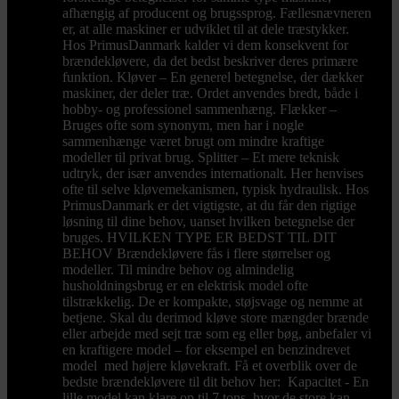
afhængig af producent og brugssprog. Fællesnævneren
er, at alle maskiner er udviklet til at dele træstykker.
Hos PrimusDanmark kalder vi dem konsekvent for
brændekløvere, da det bedst beskriver deres primære
funktion. Kløver – En generel betegnelse, der dækker
maskiner, der deler træ. Ordet anvendes bredt, både i
hobby- og professionel sammenhæng. Flækker –
Bruges ofte som synonym, men har i nogle
sammenhænge været brugt om mindre kraftige
modeller til privat brug. Splitter – Et mere teknisk
udtryk, der især anvendes internationalt. Her henvises
ofte til selve kløvemekanismen, typisk hydraulisk. Hos
PrimusDanmark er det vigtigste, at du får den rigtige
løsning til dine behov, uanset hvilken betegnelse der
bruges. HVILKEN TYPE ER BEDST TIL DIT
BEHOV Brændekløvere fås i flere størrelser og
modeller. Til mindre behov og almindelig
husholdningsbrug er en elektrisk model ofte
tilstrækkelig. De er kompakte, støjsvage og nemme at
betjene. Skal du derimod kløve store mængder brænde
eller arbejde med sejt træ som eg eller bøg, anbefaler vi
en kraftigere model – for eksempel en benzindrevet
model med højere kløvekraft. Få et overblik over de
bedste brændekløvere til dit behov her: Kapacitet - En
lille model kan klare op til 7 tons, hvor de store kan