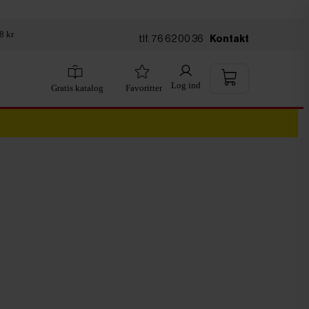
8 kr
tlf. 76 62 00 36
Kontakt
Log ind
Gratis katalog
Favoritter