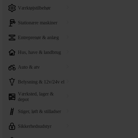
værktøjstilbehør
stationære maskiner
entreprenør & anlæg
hus, have & landbrug
auto & atv
belysning & 12v/24v el
værksted, lager &
depot
stiger, løft & stilladser
sikkerhedsudstyr