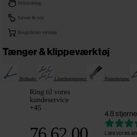
beklædning
sæson & vejr
brugt/demo værktøj
Tænger & klippeværktøj
Boltsaks
Låseringstænger
Popnittetang
Ring til vores
kundeservice
+45
4.8 stjerne
76 62 00
Læs vores an