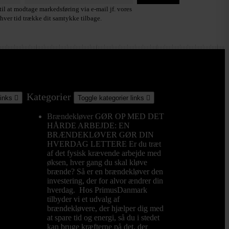
il at modtage markedsføring via e-mail jf. vores
hver tid trække dit samtykke tilbage.
Kategorier
links

Toggle kategorier links

Brændekløver
GØR OP MED DET
HÅRDE ARBEJDE: EN
BRÆNDEKLØVER GØR DIN
HVERDAG LETTERE Er du træt
af det fysisk krævende arbejde med
øksen, hver gang du skal kløve
brænde? Så er en brændekløver den
investering, der for alvor ændrer din
hverdag. Hos PrimusDanmark
tilbyder vi et udvalg af
brændekløvere, der hjælper dig med
at spare tid og energi, så du i stedet
kan bruge kræfterne på det, der