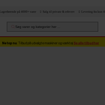
Lagerførende på 4000+ varer
Salg til private & erhverv
Levering fra kun 4
Søg varer og kategorier her ...
Netop nu
: Tilbud på udvalgte maskiner og værktøj
Se alle tilbud her