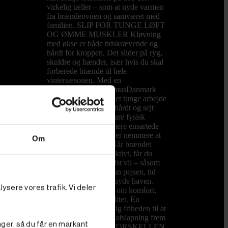
virkelig tæller – som at nyde varmen
fra brændeovnen og samværet med
familien. SLIP FOR TUNGE LØFT
OG ØMME MUSKLER Kløvning
med økse er både tidskrævende og
hårdt for kroppen. Det slider på ryg,
skuldre og hænder, især hvis du skal
forberede brænde til hele
vintersæsonen. Med en
brændekløver fra PrimusDanmark
overtager maskinen det tunge arbejde
og kløver nemt både hårdt og sejt
træ. Du sparer ikke bare fysisk
kræfter, du får også mere ensartede
stykker brænde, som er nemmere at
Om
stable og opbevare. Når brændet
kløves hurtigt og effektivt, får du
mere tid til det, du helst vil – såsom
hyggelige aftener foran pejsen, tid
med børnene eller at nyde haven.
ysere vores trafik. Vi deler
Det handler ikke kun om komfort,
men også om livskvalitet. En
brændekløver giver dig friheden til at
bruge weekenden på afslapning frem
nger, så du får en markant
for slid. HVAD ER FORSKELLEN