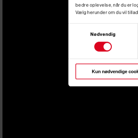
bedre oplevelse, når du er log
Vælg herunder om du vil tillad
Samtykkevalg
Nødvendig
Kun nødvendige cook