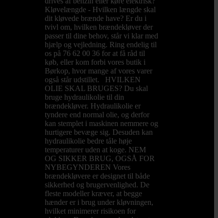
drives af benzin eller køre elektrisk?
Kløvelængde - Hvilken længde skal
dit kløvede brænde have? Er du i
tvivl om, hvilken brændekløver der
passer til dine behov, står vi klar med
hjælp og vejledning. Ring endelig til
os på 76 62 00 36 for at få råd til
køb, eller kom forbi vores butik i
Børkop, hvor mange af vores varer
også står udstillet. HVILKEN
OLIE SKAL BRUGES? Du skal
bruge hydraulikolie til din
brændekløver. Hydraulikolie er
tyndere end normal olie, og derfor
kan stemplet i maskinen nemmere og
hurtigere bevæge sig. Desuden kan
hydraulikolie bedre tåle høje
temperaturer uden at koge. NEM
OG SIKKER BRUG, OGSÅ FOR
NYBEGYNDEREN Vores
brændekløvere er designet til både
sikkerhed og brugervenlighed. De
fleste modeller kræver, at begge
hænder er i brug under kløvningen,
hvilket minimerer risikoen for