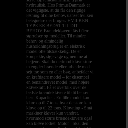
hydraulisk. Hos PrimusDanmark er
det vigtigste, at du får den rigtige
løsning til dine behov, uanset hvilken
betegnelse der bruges. HVILKEN
TYPE ER BEDST TIL DIT
BEHOV Brændekløvere fås i flere
størrelser og modeller. Til mindre
behov og almindelig
husholdningsbrug er en elektrisk
model ofte tilstrækkelig. De er
kompakte, støjsvage og nemme at
betjene. Skal du derimod kløve store
mængder brænde eller arbejde med
sejt træ som eg eller bøg, anbefaler vi
en kraftigere model – for eksempel
en benzindrevet model med højere
kløvekraft. Få et overblik over de
bedste brændekløvere til dit behov
her: Kapacitet - En lille model kan
klare op til 7 tons, hvor de store kan
kløve op til 22 tons. Kløvning - Små
maskiner kløver kun vandret,
hvorimod større brændekløvere også
kan kløve lodret. Motor - Skal den