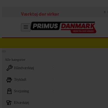
Skip to main content
Værktøj der virker
Alle kategorier
håndværktøj
trykluft
svejsning
elværktøj