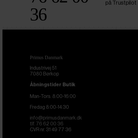
på Trustpilot
36
Primus Danmark
Industrivej 51
7080 Børkop
Åbningstider
Butik
Man-Tors. 8:00-16:00
Fredag 8:00-14:30
info@primusdanmark.dk
tlf. 76 62 00 36
CVR nr. 31 49 77 36