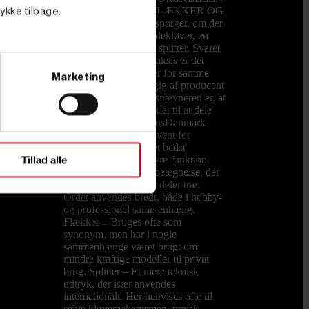
PÅ EN KLØVER, FLÆKKER OG
tykke tilbage.
SPLITTER? Mange spørger, om der
er forskel på en brændekløver, en
brændeflækker og en splitter. Svaret
er både ja og nej. I praksis er det
forskellige betegnelser for samme
Marketing
type maskine, afhængig af producent
og brugssprog. Fællesnævneren er, at
alle maskiner er udviklet til at dele
træstykker. Hos PrimusDanmark
kalder vi dem konsekvent for
brændekløvere, da det bedst
beskriver deres primære funktion.
Tillad alle
Kløver – En generel betegnelse, der
dækker maskiner, der deler træ.
Ordet anvendes bredt, både i hobby-
og professionel sammenhæng.
Flækker – Bruges ofte som
synonym, men har i nogle
sammenhænge været brugt om
mindre kraftige modeller til privat
brug. Splitter – Et mere teknisk
udtryk, der især anvendes
internationalt. Her henvises ofte til
selve kløvemekanismen, typisk