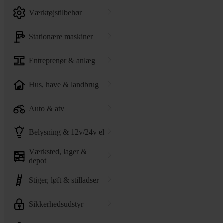
værktøjstilbehør
stationære maskiner
entreprenør & anlæg
hus, have & landbrug
auto & atv
belysning & 12v/24v el
værksted, lager &
depot
stiger, løft & stilladser
sikkerhedsudstyr