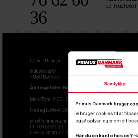
på Trustpilot
36
Primus Danmark
Industrivej 51
7080 Børkop
Samtykke
Åbningstider
Butik
Man-Tors. 8:00-16:00
Primus Danmark bruger coo
Fredag 8:00-14:30
Vi bruger cookies til at tilpa
info@primusdanmark.dk
også oplysninger om dit bes
tlf. 76 62 00 36
CVR nr. 31 49 77 36
Har du en konto hos os?
Hv