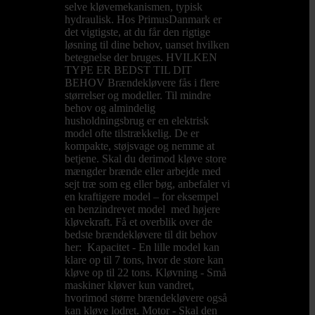
selve kløvemekanismen, typisk
hydraulisk. Hos PrimusDanmark er
det vigtigste, at du får den rigtige
løsning til dine behov, uanset hvilken
betegnelse der bruges. HVILKEN
TYPE ER BEDST TIL DIT
BEHOV Brændekløvere fås i flere
størrelser og modeller. Til mindre
behov og almindelig
husholdningsbrug er en elektrisk
model ofte tilstrækkelig. De er
kompakte, støjsvage og nemme at
betjene. Skal du derimod kløve store
mængder brænde eller arbejde med
sejt træ som eg eller bøg, anbefaler vi
en kraftigere model – for eksempel
en benzindrevet model med højere
kløvekraft. Få et overblik over de
bedste brændekløvere til dit behov
her: Kapacitet - En lille model kan
klare op til 7 tons, hvor de store kan
kløve op til 22 tons. Kløvning - Små
maskiner kløver kun vandret,
hvorimod større brændekløvere også
kan kløve lodret. Motor - Skal den