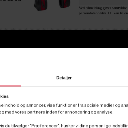
Ved tilmelding gives samtykke t
persondatapolitik. Du kan til en
Information
Toggle information 
Sitemap
Handelsbetingelser
Detaljer
Returnering og Bytning
Fortyd Køb
Aktuelle tilbud
Black Friday 2026
kies
sse indhold og annoncer, vise funktioner fra sociale medier og anal
øg med vores partnere inden for annoncering og analyse.
is du tilvælger "Præferencer", husker vi dine personlige indstilli