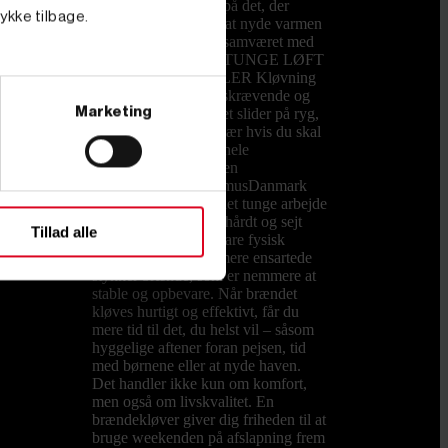
kan bruge kræfterne på det, der
tykke tilbage.
virkelig tæller – som at nyde varmen
fra brændeovnen og samværet med
familien. SLIP FOR TUNGE LØFT
OG ØMME MUSKLER Kløvning
med økse er både tidskrævende og
Marketing
hårdt for kroppen. Det slider på ryg,
skuldre og hænder, især hvis du skal
forberede brænde til hele
vintersæsonen. Med en
brændekløver fra PrimusDanmark
overtager maskinen det tunge arbejde
og kløver nemt både hårdt og sejt
Tillad alle
træ. Du sparer ikke bare fysisk
kræfter, du får også mere ensartede
stykker brænde, som er nemmere at
stable og opbevare. Når brændet
kløves hurtigt og effektivt, får du
mere tid til det, du helst vil – såsom
hyggelige aftener foran pejsen, tid
med børnene eller at nyde haven.
Det handler ikke kun om komfort,
men også om livskvalitet. En
brændekløver giver dig friheden til at
bruge weekenden på afslapning frem