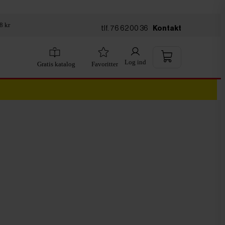
8 kr
tlf. 76 62 00 36
Kontakt
Log ind
Gratis katalog
Favoritter