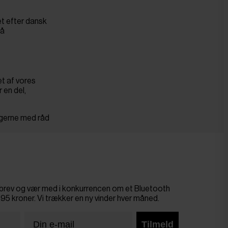
et efter dansk
må
et af vores
 en del,
g gerne med råd
sbrev og vær med i konkurrencen om et Bluetooth
695 kroner. Vi trækker en ny vinder hver måned.
Tilmeld