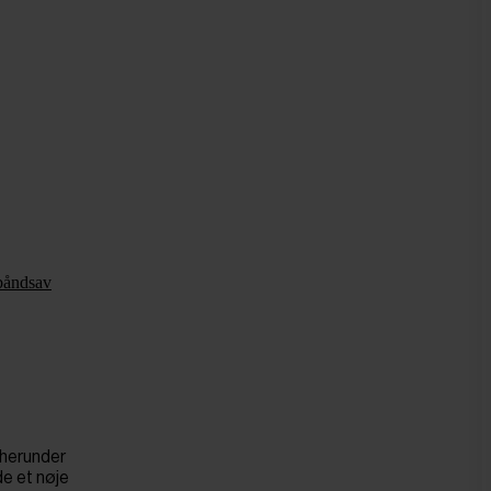
båndsav
 herunder
de et nøje