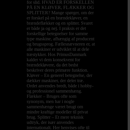
for slid. HVAD ER FORSKELLEN
PÅ EN KLØVER, FLÆKKER OG
SPLITTER? Mange spørger, om der
er forskel på en brændekløver, en
brændeflækker og en splitter. Svaret
er både ja og nej. I praksis er det
forskellige betegnelser for samme
type maskine, afhængig af producent
og brugssprog. Fællesnævneren er, at
alle maskiner er udviklet til at dele
træstykker. Hos PrimusDanmark
kalder vi dem konsekvent for
brændekløvere, da det bedst
beskriver deres primære funktion.
Kløver – En generel betegnelse, der
dækker maskiner, der deler træ.
Ordet anvendes bredt, både i hobby-
og professionel sammenhæng.
Flækker – Bruges ofte som
synonym, men har i nogle
sammenhænge været brugt om
mindre kraftige modeller til privat
brug. Splitter – Et mere teknisk
udtryk, der især anvendes
internationalt. Her henvises ofte til