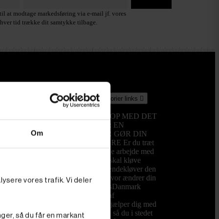
il at modtage markedsføring via e-mail jf. vores
hver tid trække dit samtykke tilbage.
Kategorier
links

Toggle kategorier links

Brændekløver
GØR OP MED DET
HÅRDE ARBEJDE: EN
Om
BRÆNDEKLØVER GØR DIN
HVERDAG LETTERE Er du træt
af det fysisk krævende arbejde med
øksen, hver gang du skal kløve
brænde? Så er en brændekløver den
investering, der for alvor ændrer din
ysere vores trafik. Vi deler
hverdag. Hos PrimusDanmark
tilbyder vi et udvalg af
brændekløvere, der hjælper dig med
at spare tid og energi, så du i stedet
nger, så du får en markant