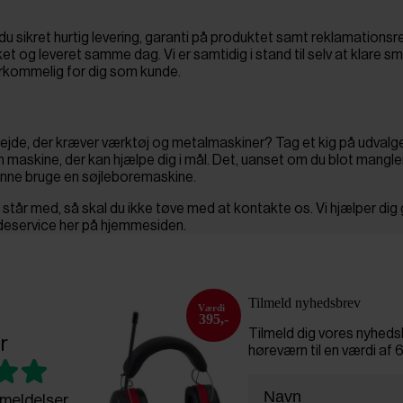
u sikret hurtig levering, garanti på produktet samt reklamationsr
kket og leveret samme dag. Vi er samtidig i stand til selv at klare s
erkommelig for dig som kunde.
rbejde, der kræver værktøj og metalmaskiner? Tag et kig på udvalg
n maskine, der kan hjælpe dig i mål. Det, uanset om du blot mangler
unne bruge en søjleboremaskine.
 du står med, så skal du ikke tøve med at kontakte os. Vi hjælper di
ndeservice her på hjemmesiden.
Tilmeld nyhedsbrev
395,-
Tilmeld dig vores nyhed
r
høreværn til en værdi af 
meldelser