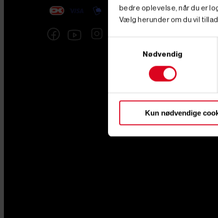
bedre oplevelse, når du er log
Vælg herunder om du vil tillad
Samtykkevalg
Nødvendig
Kun nødvendige cook