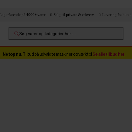
Lagerførende på 4000+ varer
Salg til private & erhverv
Levering fra kun 4
Søg varer og kategorier her ...
Netop nu
: Tilbud på udvalgte maskiner og værktøj
Se alle tilbud her