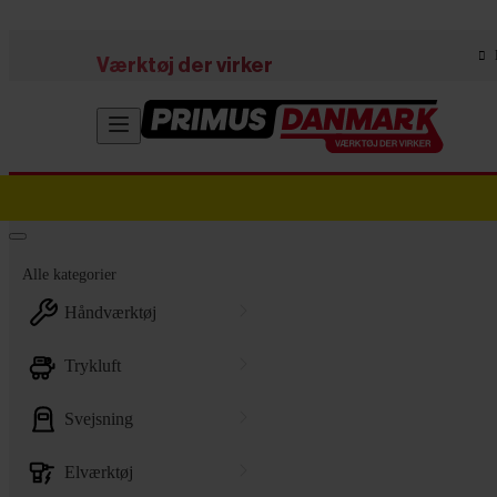
Skip to main content
Værktøj der virker
Alle kategorier
håndværktøj
trykluft
svejsning
elværktøj