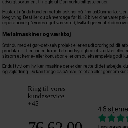
udvalgt sortiment til nogle af Danmarks billigste priser.
Husk, at når du handler metalmaskiner på PrimusDanmark.dk, er d
lovgivning. Bestiller du på hverdage før kl. 12 bliver dine varer pa
reparationer på vores eget værksted, hvilket gør ventetiden ov
Metalmaskiner og værktøj
Står du med et gør-det-selv projekt eller en udfordring på dit a
produkter – her finder du med al sandsynlighed et værktøj eller e
såsom et kerne- eller konusbor, eller om du eksempelvis godt k
Er du i tvivl om, hvilken maskine der er den rette til det arbejde,
og vejledning. Du kan fange os på mail, telefon eller gennem ku
Ring til vores
kundeservice
+45
4.8 stjerne
76 62 00
Læs vores an