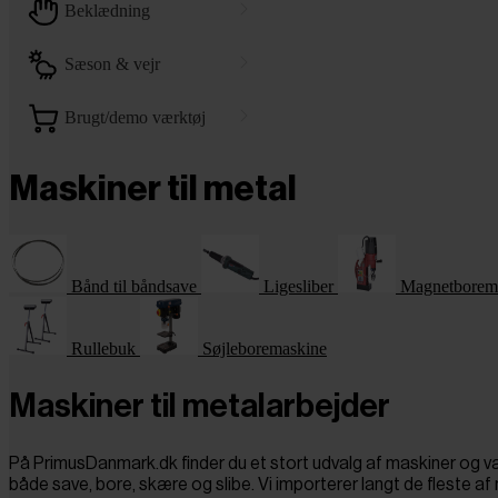
beklædning
sæson & vejr
brugt/demo værktøj
Maskiner til metal
Bånd til båndsave
Ligesliber
Magnetborem
Rullebuk
Søjleboremaskine
Maskiner til metalarbejder
På PrimusDanmark.dk finder du et stort udvalg af maskiner og væ
både save, bore, skære og slibe. Vi importerer langt de fleste af 