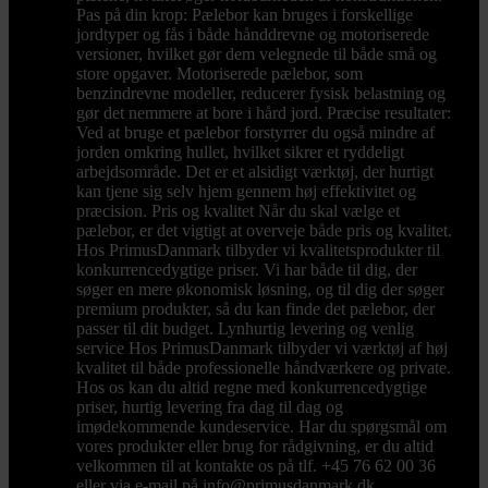
Pas på din krop: Pælebor kan bruges i forskellige
jordtyper og fås i både hånddrevne og motoriserede
versioner, hvilket gør dem velegnede til både små og
store opgaver. Motoriserede pælebor, som
benzindrevne modeller, reducerer fysisk belastning og
gør det nemmere at bore i hård jord. Præcise resultater:
Ved at bruge et pælebor forstyrrer du også mindre af
jorden omkring hullet, hvilket sikrer et ryddeligt
arbejdsområde. Det er et alsidigt værktøj, der hurtigt
kan tjene sig selv hjem gennem høj effektivitet og
præcision. Pris og kvalitet Når du skal vælge et
pælebor, er det vigtigt at overveje både pris og kvalitet.
Hos PrimusDanmark tilbyder vi kvalitetsprodukter til
konkurrencedygtige priser. Vi har både til dig, der
søger en mere økonomisk løsning, og til dig der søger
premium produkter, så du kan finde det pælebor, der
passer til dit budget. Lynhurtig levering og venlig
service Hos PrimusDanmark tilbyder vi værktøj af høj
kvalitet til både professionelle håndværkere og private.
Hos os kan du altid regne med konkurrencedygtige
priser, hurtig levering fra dag til dag og
imødekommende kundeservice. Har du spørgsmål om
vores produkter eller brug for rådgivning, er du altid
velkommen til at kontakte os på tlf. +45 76 62 00 36
eller via e-mail på info@primusdanmark.dk.