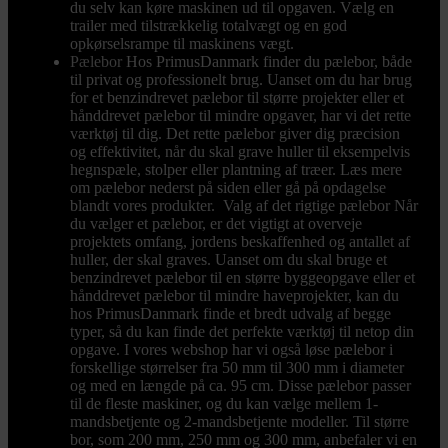
du selv kan køre maskinen ud til opgaven. Vælg en
trailer med tilstrækkelig totalvægt og en god
opkørselsrampe til maskinens vægt.
Pælebor
Hos PrimusDanmark finder du pælebor, både
til privat og professionelt brug. Uanset om du har brug
for et benzindrevet pælebor til større projekter eller et
hånddrevet pælebor til mindre opgaver, har vi det rette
værktøj til dig. Det rette pælebor giver dig præcision
og effektivitet, når du skal grave huller til eksempelvis
hegnspæle, stolper eller plantning af træer. Læs mere
om pælebor nederst på siden eller gå på opdagelse
blandt vores produkter. Valg af det rigtige pælebor Når
du vælger et pælebor, er det vigtigt at overveje
projektets omfang, jordens beskaffenhed og antallet af
huller, der skal graves. Uanset om du skal bruge et
benzindrevet pælebor til en større byggeopgave eller et
hånddrevet pælebor til mindre haveprojekter, kan du
hos PrimusDanmark finde et bredt udvalg af begge
typer, så du kan finde det perfekte værktøj til netop din
opgave. I vores webshop har vi også løse pælebor i
forskellige størrelser fra 50 mm til 300 mm i diameter
og med en længde på ca. 95 cm. Disse pælebor passer
til de fleste maskiner, og du kan vælge mellem 1-
mandsbetjente og 2-mandsbetjente modeller. Til større
bor, som 200 mm, 250 mm og 300 mm, anbefaler vi en