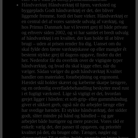
Håndværktøj
Håndværktøj til hjem, værksted og
byggeplads Godt håndværktøj er det, der bliver
liggende fremme, fordi det bare virker. Håndværktøj er
en central del af vores samlede udvalg af værktøj, og
hos Primus Danmark har vi leveret grej til både private
og erhverv siden 2002, og vi har samlet et bredt udvalg
af håndværktøj i en kvalitet, der kan holde til at blive
brugt – uden at prisen render fra dig. Uanset om du
skal fylde den første værktøjskasse op eller mangler ét
bestemt stykke grej til dagens opgave, finder du det
her. Nedenfor får du overblik over de vigtigste typer
håndværktøj, og hvad du skal kigge efter, når du
vælger. Sådan vælger du godt håndværktøj Kvalitet
handler om materialer, forarbejdning og ergonomi.
Hærdet stål holder skæret og kæberne skarpe længere,
og en ordentlig overfladebehandling beskytter mod rust
i et fugtigt værksted. Lige så vigtigt er det, hvordan
grejet ligger i hånden: et soft-grip- eller gummihåndtag
giver et sikkert greb, også når du arbejder længe eller
har svedige hænder. Et stykke håndværktøj, der sidder
godt, sliter mindre på hånd og håndled – og gør
arbejdet både hurtigere og mere præcist. Vores råd er
enkelt: vælg det, der passer til opgaven, og prioritér
kvalitet på det, du bruger ofte. Tænger, nøgler og
skrueværktøj Til at gribe, holde, spænde og løsne hører