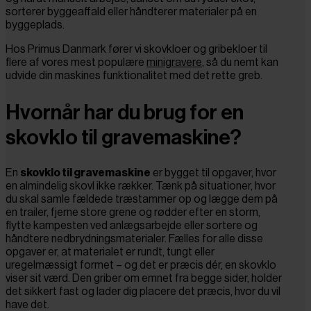
sorterer byggeaffald eller håndterer materialer på en
byggeplads.
Hos Primus Danmark fører vi skovkloer og gribekloer til
flere af vores mest populære
minigravere
, så du nemt kan
udvide din maskines funktionalitet med det rette greb.
Hvornår har du brug for en
skovklo til gravemaskine?
En
skovklo til gravemaskine
er bygget til opgaver, hvor
en almindelig skovl ikke rækker. Tænk på situationer, hvor
du skal samle fældede træstammer op og lægge dem på
en trailer, fjerne store grene og rødder efter en storm,
flytte kampesten ved anlægsarbejde eller sortere og
håndtere nedbrydningsmaterialer. Fælles for alle disse
opgaver er, at materialet er rundt, tungt eller
uregelmæssigt formet – og det er præcis dér, en skovklo
viser sit værd. Den griber om emnet fra begge sider, holder
det sikkert fast og lader dig placere det præcis, hvor du vil
have det.