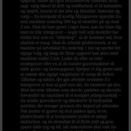
opgaver, finder du også benzindrevne modeller. Kort
sagt: vælg diesel til drift og holdbarhed, el til indendørs
og støjfrit, benzin til det lette og fleksible. Størrelse og
vægt – fra kompakt til kraftig Minigravere spænder fra
små maskiner omkring 500 kg til modeller på op mod
2 ton. Skal du bare grave i egen have, kan du klare dig
med en lille minigraver – nogle helt små modeller har
endda ben som en "edderkop", så de kommer ind, hvor
pladsen er trang. Skal du arbejde professionelt, er en
maskine på larvebånd fra omkring 1 ton og opefter det
rigtige valg, og langt de fleste opgaver kan løses med
maskiner under 2 ton. Leder du efter en mini
rendegraver eller en af de mindre gravemaskiner til
både grave- og læsseopgaver, hjælper vi dig gerne med
at ramme den rigtige vægtklasse til netop dit behov.
Tilbehør og udstyr, der gør arbejdet nemmere En
minigraver er kun så god som det, du monterer på den.
Med det rette tilbehør som skovle, pælebor og skovklo
forvandler du maskinen til et komplet anlægsværktøj –
fra smalle graveskovle og tilteskovle til hydraulisk
pælebor, der trænger gennem stiv lerjord på sekunder.
Når jorden er gravet og skal pakkes igen, er en
pladevibrator til at komprimere jorden et oplagt
makkerpar, og en motorbør til at flytte jord og grus
sparer både ryg og tid, når materialerne skal væk fra