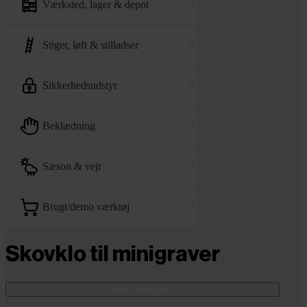
værksted, lager & depot
stiger, løft & stilladser
sikkerhedsudstyr
beklædning
sæson & vejr
brugt/demo værktøj
Skovklo til minigraver
Filtrer produkter