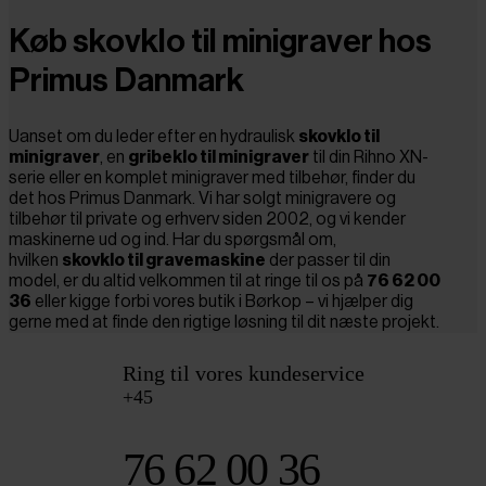
Køb skovklo til minigraver hos
Primus Danmark
Uanset om du leder efter en hydraulisk
skovklo til
minigraver
, en
gribeklo til minigraver
til din Rihno XN-
serie eller en komplet minigraver med tilbehør, finder du
det hos Primus Danmark. Vi har solgt minigravere og
tilbehør til private og erhverv siden 2002, og vi kender
maskinerne ud og ind. Har du spørgsmål om,
hvilken
skovklo til gravemaskine
der passer til din
model, er du altid velkommen til at ringe til os på
76 62 00
36
eller kigge forbi vores butik i Børkop – vi hjælper dig
gerne med at finde den rigtige løsning til dit næste projekt.
Ring til vores kundeservice
+45
76 62 00 36