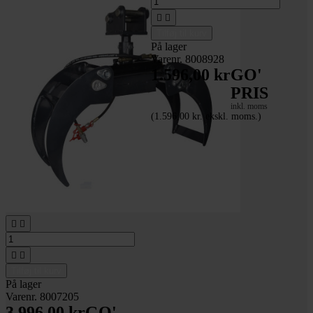


Tilføj til kurv
På lager
Varenr. 8008928
1.596,00 kr
GO'
PRIS
inkl. moms
(1.596,00 kr. ekskl. moms.)
Grap til minigraver
(edderkop)




Tilføj til kurv
På lager
Varenr. 8007205
3.996,00 kr
GO'