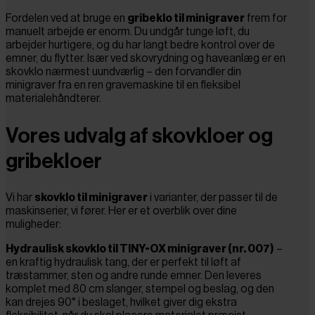
Fordelen ved at bruge en
gribeklo til minigraver
frem for
manuelt arbejde er enorm. Du undgår tunge løft, du
arbejder hurtigere, og du har langt bedre kontrol over de
emner, du flytter. Især ved skovrydning og haveanlæg er en
skovklo nærmest uundværlig – den forvandler din
minigraver fra en ren gravemaskine til en fleksibel
materialehåndterer.
Vores udvalg af skovkloer og
gribekloer
Vi har
skovklo til minigraver
i varianter, der passer til de
maskinserier, vi fører. Her er et overblik over dine
muligheder:
Hydraulisk skovklo til TINY-OX minigraver (nr. 007)
–
en kraftig hydraulisk tang, der er perfekt til løft af
træstammer, sten og andre runde emner. Den leveres
komplet med 80 cm slanger, stempel og beslag, og den
kan drejes 90° i beslaget, hvilket giver dig ekstra