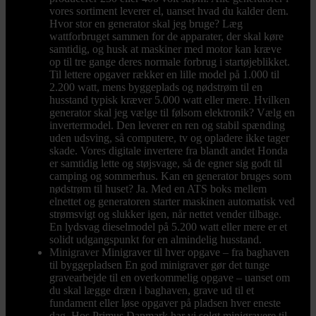
vores sortiment leverer el, uanset hvad du kalder dem.
Hvor stor en generator skal jeg bruge? Læg
wattforbruget sammen for de apparater, der skal køre
samtidig, og husk at maskiner med motor kan kræve
op til tre gange deres normale forbrug i startøjeblikket.
Til lettere opgaver rækker en lille model på 1.000 til
2.200 watt, mens byggeplads og nødstrøm til en
husstand typisk kræver 5.000 watt eller mere. Hvilken
generator skal jeg vælge til følsom elektronik? Vælg en
invertermodel. Den leverer en ren og stabil spænding
uden udsving, så computere, tv og opladere ikke tager
skade. Vores digitale invertere fra blandt andet Honda
er samtidig lette og støjsvage, så de egner sig godt til
camping og sommerhus. Kan en generator bruges som
nødstrøm til huset? Ja. Med en ATS boks mellem
elnettet og generatoren starter maskinen automatisk ved
strømsvigt og slukker igen, når nettet vender tilbage.
En lydsvag dieselmodel på 5.200 watt eller mere er et
solidt udgangspunkt for en almindelig husstand.
Minigraver
Minigraver til hver opgave – fra baghaven
til byggepladsen En god minigraver gør det tunge
gravearbejde til en overkommelig opgave – uanset om
du skal lægge dræn i baghaven, grave ud til et
fundament eller løse opgaver på pladsen hver eneste
dag. Hos Primus Danmark har vi solgt minigravere til