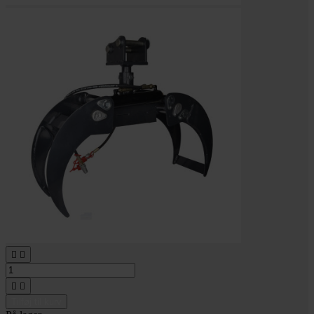




Tilføj til kurv