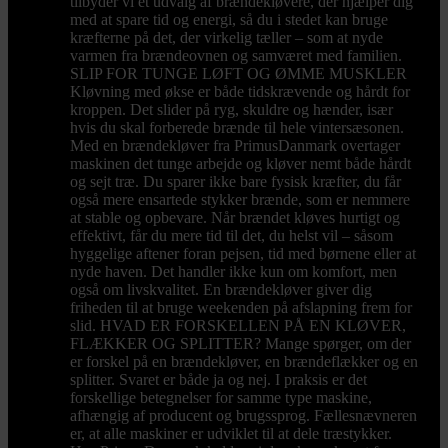
tilbyder vi et udvalg af brændekløvere, der hjælper dig
med at spare tid og energi, så du i stedet kan bruge
kræfterne på det, der virkelig tæller – som at nyde
varmen fra brændeovnen og samværet med familien.
SLIP FOR TUNGE LØFT OG ØMME MUSKLER
Kløvning med økse er både tidskrævende og hårdt for
kroppen. Det slider på ryg, skuldre og hænder, især
hvis du skal forberede brænde til hele vintersæsonen.
Med en brændekløver fra PrimusDanmark overtager
maskinen det tunge arbejde og kløver nemt både hårdt
og sejt træ. Du sparer ikke bare fysisk kræfter, du får
også mere ensartede stykker brænde, som er nemmere
at stable og opbevare. Når brændet kløves hurtigt og
effektivt, får du mere tid til det, du helst vil – såsom
hyggelige aftener foran pejsen, tid med børnene eller at
nyde haven. Det handler ikke kun om komfort, men
også om livskvalitet. En brændekløver giver dig
friheden til at bruge weekenden på afslapning frem for
slid. HVAD ER FORSKELLEN PÅ EN KLØVER,
FLÆKKER OG SPLITTER? Mange spørger, om der
er forskel på en brændekløver, en brændeflækker og en
splitter. Svaret er både ja og nej. I praksis er det
forskellige betegnelser for samme type maskine,
afhængig af producent og brugssprog. Fællesnævneren
er, at alle maskiner er udviklet til at dele træstykker.