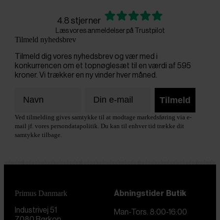
4.8 stjerner
Læs vores anmeldelser på Trustpilot
Tilmeld nyhedsbrev
Tilmeld dig vores nyhedsbrev og vær med i
konkurrencen om et topnøglesæt til en værdi af 595
kroner. Vi trækker en ny vinder hver måned.
Tilmeld
Ved tilmelding gives samtykke til at modtage markedsføring via e-
mail jf. vores persondatapolitik. Du kan til enhver tid trække dit
samtykke tilbage.
Primus Danmark
Åbningstider
Butik
Industrivej 51
Man-Tors. 8:00-16:00
7080 Børkop