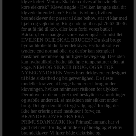
kløve lodret. Motor - Skal den drives af benzin eller
køre elektrisk? Kløvelængde - Hvilken længde skal dit
kløvede brænde have? Er du i tvivl om, hvilken
brændekløver der passer til dine behov, står vi klar med
hjælp og vejledning. Ring endelig til os på 76 62 00 36
for at få råd til køb, eller kom forbi vores butik i
Børkop, hvor mange af vores varer også står udstillet.
HVILKEN OLIE SKAL BRUGES? Du skal bruge
hydraulikolie til din brændekløver. Hydraulikolie er
tyndere end normal olie, og derfor kan stemplet i
maskinen nemmere og hurtigere bevæge sig. Desuden
kan hydraulikolie bedre tåle høje temperaturer uden at
koge. NEM OG SIKKER BRUG, OGSÅ FOR
NYBEGYNDEREN Vores brændekløvere er designet
til både sikkerhed og brugervenlighed. De fleste
modeller kræver, at begge hænder er i brug under
kløvningen, hvilket minimerer risikoen for ulykker.
Derudover er de udstyret med beskyttelsesanordninger
og stabile understel, så maskinen står sikkert under
brug. Det gør dem til et trygt valg, også for dig, der
ikke har erfaring med maskiner i forvejen.
BRÆNDEKLØVER FRA FRA
PRIMUSDANMARK Hos PrimusDanmark har vi
gjort det nemt for dig at finde en pålidelig og effektiv
brændekløver. Vi fører både elektriske og