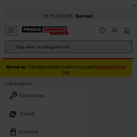
Skip to main content
tlf. 76 62 00 36
Kontakt
Søg varer og kategorier her ...
Netop nu
: Tilbud på udvalgte maskiner og værktøj
Se alle tilbud
her
Alle kategorier
håndværktøj
trykluft
svejsning