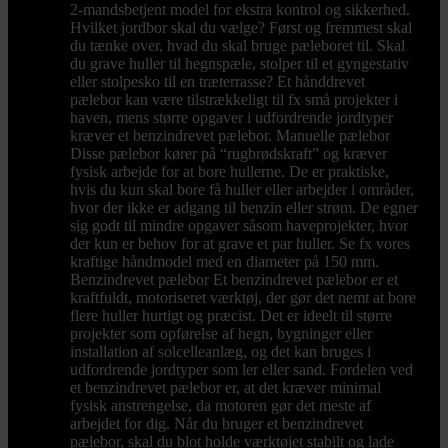
2-mandsbetjent model for ekstra kontrol og sikkerhed.
Hvilket jordbor skal du vælge? Først og fremmest skal
du tænke over, hvad du skal bruge pæleboret til. Skal
du grave huller til hegnspæle, stolper til et gyngestativ
eller stolpesko til en træterrasse? Et hånddrevet
pælebor kan være tilstrækkeligt til fx små projekter i
haven, mens større opgaver i udfordrende jordtyper
kræver et benzindrevet pælebor. Manuelle pælebor
Disse pælebor kører på “rugbrødskraft” og kræver
fysisk arbejde for at bore hullerne. De er praktiske,
hvis du kun skal bore få huller eller arbejder i områder,
hvor der ikke er adgang til benzin eller strøm. De egner
sig godt til mindre opgaver såsom haveprojekter, hvor
der kun er behov for at grave et par huller. Se fx vores
kraftige håndmodel med en diameter på 150 mm.
Benzindrevet pælebor Et benzindrevet pælebor er et
kraftfuldt, motoriseret værktøj, der gør det nemt at bore
flere huller hurtigt og præcist. Det er ideelt til større
projekter som opførelse af hegn, bygninger eller
installation af solcelleanlæg, og det kan bruges i
udfordrende jordtyper som ler eller sand. Fordelen ved
et benzindrevet pælebor er, at det kræver minimal
fysisk anstrengelse, da motoren gør det meste af
arbejdet for dig. Når du bruger et benzindrevet
pælebor, skal du blot holde værktøjet stabilt og lade