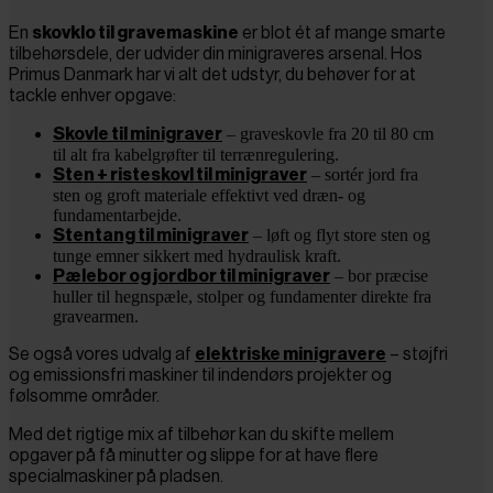
En
skovklo til gravemaskine
er blot ét af mange smarte
tilbehørsdele, der udvider din minigraveres arsenal. Hos
Primus Danmark har vi alt det udstyr, du behøver for at
tackle enhver opgave:
– graveskovle fra 20 til 80 cm
Skovle til minigraver
til alt fra kabelgrøfter til terrænregulering.
– sortér jord fra
Sten + risteskovl til minigraver
sten og groft materiale effektivt ved dræn- og
fundamentarbejde.
– løft og flyt store sten og
Stentang til minigraver
tunge emner sikkert med hydraulisk kraft.
– bor præcise
Pælebor og jordbor til minigraver
huller til hegnspæle, stolper og fundamenter direkte fra
gravearmen.
Se også vores udvalg af
elektriske minigravere
– støjfri
og emissionsfri maskiner til indendørs projekter og
følsomme områder.
Med det rigtige mix af tilbehør kan du skifte mellem
opgaver på få minutter og slippe for at have flere
specialmaskiner på pladsen.