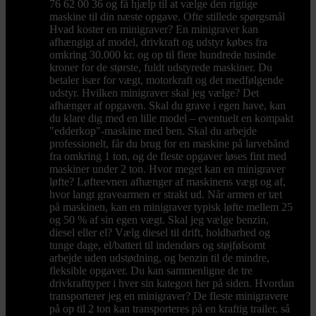
76 62 00 36 og få hjælp til at vælge den rigtige
maskine til din næste opgave. Ofte stillede spørgsmål
Hvad koster en minigraver? En minigraver kan
afhængigt af model, drivkraft og udstyr købes fra
omkring 30.000 kr. og op til flere hundrede tusinde
kroner for de største, fuldt udstyrede maskiner. Du
betaler især for vægt, motorkraft og det medfølgende
udstyr. Hvilken minigraver skal jeg vælge? Det
afhænger af opgaven. Skal du grave i egen have, kan
du klare dig med en lille model – eventuelt en kompakt
"edderkop"-maskine med ben. Skal du arbejde
professionelt, får du brug for en maskine på larvebånd
fra omkring 1 ton, og de fleste opgaver løses fint med
maskiner under 2 ton. Hvor meget kan en minigraver
løfte? Løfteevnen afhænger af maskinens vægt og af,
hvor langt gravearmen er strakt ud. Når armen er tæt
på maskinen, kan en minigraver typisk løfte mellem 25
og 50 % af sin egen vægt. Skal jeg vælge benzin,
diesel eller el? Vælg diesel til drift, holdbarhed og
tunge dage, el/batteri til indendørs og støjfølsomt
arbejde uden udstødning, og benzin til de mindre,
fleksible opgaver. Du kan sammenligne de tre
drivkrafttyper i hver sin kategori her på siden. Hvordan
transporterer jeg en minigraver? De fleste minigravere
på op til 2 ton kan transporteres på en kraftig trailer, så