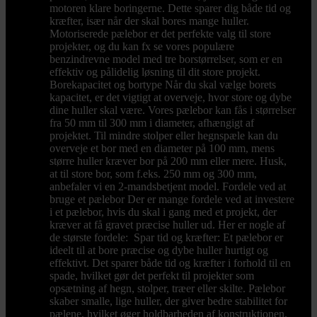
motoren klare boringerne. Dette sparer dig både tid og
kræfter, især når der skal bores mange huller.
Motoriserede pælebor er det perfekte valg til store
projekter, og du kan fx se vores populære
benzindrevne model med tre borstørrelser, som er en
effektiv og pålidelig løsning til dit store projekt.
Borekapacitet og bortype Når du skal vælge borets
kapacitet, er det vigtigt at overveje, hvor store og dybe
dine huller skal være. Vores pælebor kan fås i størrelser
fra 50 mm til 300 mm i diameter, afhængigt af
projektet. Til mindre stolper eller hegnspæle kan du
overveje et bor med en diameter på 100 mm, mens
større huller kræver bor på 200 mm eller mere. Husk,
at til store bor, som f.eks. 250 mm og 300 mm,
anbefaler vi en 2-mandsbetjent model. Fordele ved at
bruge et pælebor Der er mange fordele ved at investere
i et pælebor, hvis du skal i gang med et projekt, der
kræver at få gravet præcise huller ud. Her er nogle af
de største fordele: Spar tid og kræfter: Et pælebor er
ideelt til at bore præcise og dybe huller hurtigt og
effektivt. Det sparer både tid og kræfter i forhold til en
spade, hvilket gør det perfekt til projekter som
opsætning af hegn, stolper, træer eller skilte. Pælebor
skaber smalle, lige huller, der giver bedre stabilitet for
pælene, hvilket øger holdbarheden af konstruktionen.