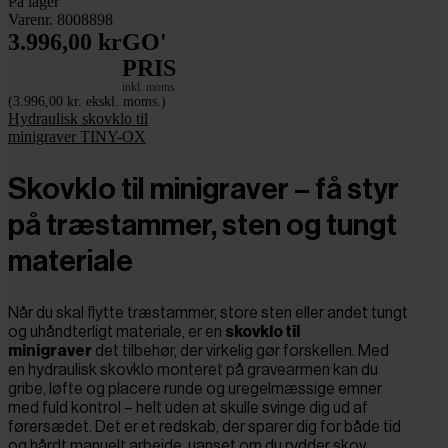
På lager
Varenr. 8008898
3.996,00 kr
GO'
PRIS
inkl. moms
(3.996,00 kr. ekskl. moms.)
Hydraulisk skovklo til
minigraver TINY-OX
Skovklo til minigraver – få styr
på træstammer, sten og tungt
materiale
Når du skal flytte træstammer, store sten eller andet tungt
og uhåndterligt materiale, er en
skovklo til
minigraver
det tilbehør, der virkelig gør forskellen. Med
en hydraulisk skovklo monteret på gravearmen kan du
gribe, løfte og placere runde og uregelmæssige emner
med fuld kontrol – helt uden at skulle svinge dig ud af
førersædet. Det er et redskab, der sparer dig for både tid
og hårdt manuelt arbejde, uanset om du rydder skov,