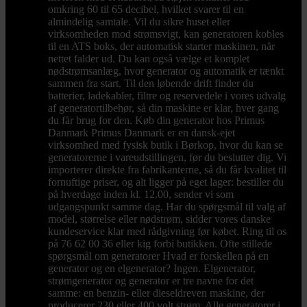
omkring 60 til 65 decibel, hvilket svarer til en
almindelig samtale. Vil du sikre huset eller
virksomheden mod strømsvigt, kan generatoren kobles
til en ATS boks, der automatisk starter maskinen, når
nettet falder ud. Du kan også vælge et komplet
nødstrømsanlæg, hvor generator og automatik er tænkt
sammen fra start. Til den løbende drift finder du
batterier, ladekabler, filtre og reservedele i vores udvalg
af generatortilbehør, så din maskine er klar, hver gang
du får brug for den. Køb din generator hos Primus
Danmark Primus Danmark er en dansk-ejet
virksomhed med fysisk butik i Børkop, hvor du kan se
generatorerne i vareudstillingen, før du beslutter dig. Vi
importerer direkte fra fabrikanterne, så du får kvalitet til
fornuftige priser, og alt ligger på eget lager: bestiller du
på hverdage inden kl. 12.00, sender vi som
udgangspunkt samme dag. Har du spørgsmål til valg af
model, størrelse eller nødstrøm, sidder vores danske
kundeservice klar med rådgivning før købet. Ring til os
på 76 62 00 36 eller kig forbi butikken. Ofte stillede
spørgsmål om generatorer Hvad er forskellen på en
generator og en elgenerator? Ingen. Elgenerator,
strømgenerator og generator er tre navne for det
samme: en benzin- eller dieseldreven maskine, der
producerer 230 eller 400 volt strøm. Alle generatorer i