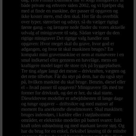
både private og erhverv siden 2002, og vi hjælper dig
med at finde en maskine, der passer til opgaven og
ikke koster mere, end den skal. Her får du overblik
over typer, størrelser og udstyr, så du vælger rigtigt
første gang – og længere nede finder du vores aktuelle
udvalg af minigravere til salg. Sådan vælger du den
rigtige minigraver Det rigtige valg handler om
opgaven: Hvor meget skal du grave, hvor god er
adgangen, og hvor tit skal maskinen bruges? En
kompakt mini gravemaskine er nem at manøvrere i en
smal indkørsel eller gennem en havelåge, mens en
kraftigere model tager de store ryk på byggepladsen.
Tre ting afgør langt det meste – drivkraften, vægten og
det rette tilbehør. Får du styr på dem, har du også styr
på, hvilken maskine du skal bruge. Benzin, diesel eller
el – hvad passer til opgaven? Minigravere fås med tre
former for drivkraft, og det er her, du skal starte.
Dieseldrevne modeller er arbejdshesten til lange dage
og tunge opgaver – driftssikre og med masser af
moment fra anerkendte dieselmotorer. Skal maskinen
bruges indendørs, i kældre eller i støjfølsomme
områder, er elektriske modeller på batteri svaret: fuld
kraft uden udstødning og med markant lavere støj. Og
har du brug for en enkel, fleksibel løsning til de mindre