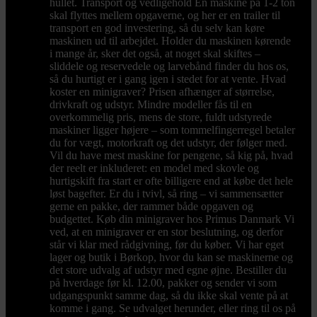
hullet. Transport og vedligehold En maskine på 1-2 ton
skal flyttes mellem opgaverne, og her er en trailer til
transport en god investering, så du selv kan køre
maskinen ud til arbejdet. Holder du maskinen kørende
i mange år, sker det også, at noget skal skiftes –
sliddele og reservedele og larvebånd finder du hos os,
så du hurtigt er i gang igen i stedet for at vente. Hvad
koster en minigraver? Prisen afhænger af størrelse,
drivkraft og udstyr. Mindre modeller fås til en
overkommelig pris, mens de store, fuldt udstyrede
maskiner ligger højere – som tommelfingerregel betaler
du for vægt, motorkraft og det udstyr, der følger med.
Vil du have mest maskine for pengene, så kig på, hvad
der reelt er inkluderet: en model med skovle og
hurtigskift fra start er ofte billigere end at købe det hele
løst bagefter. Er du i tvivl, så ring – vi sammensætter
gerne en pakke, der rammer både opgaven og
budgettet. Køb din minigraver hos Primus Danmark Vi
ved, at en minigraver er en stor beslutning, og derfor
står vi klar med rådgivning, før du køber. Vi har eget
lager og butik i Børkop, hvor du kan se maskinerne og
det store udvalg af udstyr med egne øjne. Bestiller du
på hverdage før kl. 12.00, pakker og sender vi som
udgangspunkt samme dag, så du ikke skal vente på at
komme i gang. Se udvalget herunder, eller ring til os på