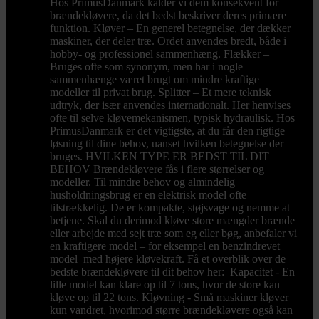
Hos PrimusDanmark kalder vi dem konsekvent for
brændekløvere, da det bedst beskriver deres primære
funktion. Kløver – En generel betegnelse, der dækker
maskiner, der deler træ. Ordet anvendes bredt, både i
hobby- og professionel sammenhæng. Flækker –
Bruges ofte som synonym, men har i nogle
sammenhænge været brugt om mindre kraftige
modeller til privat brug. Splitter – Et mere teknisk
udtryk, der især anvendes internationalt. Her henvises
ofte til selve kløvemekanismen, typisk hydraulisk. Hos
PrimusDanmark er det vigtigste, at du får den rigtige
løsning til dine behov, uanset hvilken betegnelse der
bruges. HVILKEN TYPE ER BEDST TIL DIT
BEHOV Brændekløvere fås i flere størrelser og
modeller. Til mindre behov og almindelig
husholdningsbrug er en elektrisk model ofte
tilstrækkelig. De er kompakte, støjsvage og nemme at
betjene. Skal du derimod kløve store mængder brænde
eller arbejde med sejt træ som eg eller bøg, anbefaler vi
en kraftigere model – for eksempel en benzindrevet
model med højere kløvekraft. Få et overblik over de
bedste brændekløvere til dit behov her: Kapacitet - En
lille model kan klare op til 7 tons, hvor de store kan
kløve op til 22 tons. Kløvning - Små maskiner kløver
kun vandret, hvorimod større brændekløvere også kan