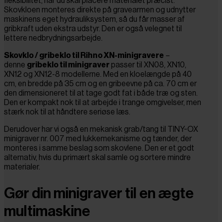
fleksibilitet, når du skal placere materialet præcist.
Skovkloen monteres direkte på gravearmen og udnytter
maskinens eget hydrauliksystem, så du får masser af
gribkraft uden ekstra udstyr. Den er også velegnet til
lettere nedbrydningsarbejde.
Skovklo / gribeklo til Rihno XN-minigravere
–
denne
gribeklo til minigraver
passer til XN08, XN10,
XN12 og XN12-8 modellerne. Med en kloelængde på 40
cm, en bredde på 35 cm og en gribeevne på ca. 70 cm er
den dimensioneret til at tage godt fat i både træ og sten.
Den er kompakt nok til at arbejde i trange omgivelser, men
stærk nok til at håndtere seriøse læs.
Derudover har vi også en mekanisk grab/tang til TINY-OX
minigraver nr. 007 med lukkemekanisme og tænder, der
monteres i samme beslag som skovlene. Den er et godt
alternativ, hvis du primært skal samle og sortere mindre
materialer.
Gør din minigraver til en ægte
multimaskine