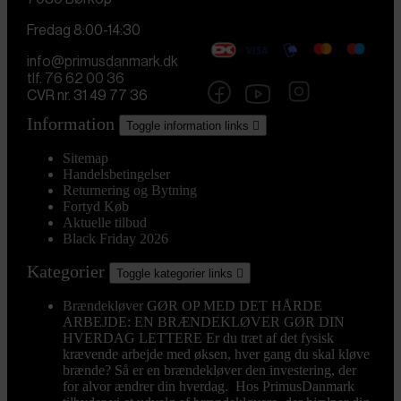
Fredag 8:00-14:30
info@primusdanmark.dk
tlf. 76 62 00 36
CVR nr. 31 49 77 36
Information
Toggle information links

Sitemap
Handelsbetingelser
Returnering og Bytning
Fortyd Køb
Aktuelle tilbud
Black Friday 2026
Kategorier
Toggle kategorier links

Brændekløver
GØR OP MED DET HÅRDE
ARBEJDE: EN BRÆNDEKLØVER GØR DIN
HVERDAG LETTERE Er du træt af det fysisk
krævende arbejde med øksen, hver gang du skal kløve
brænde? Så er en brændekløver den investering, der
for alvor ændrer din hverdag. Hos PrimusDanmark