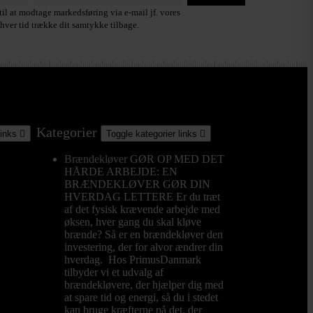
il at modtage markedsføring via e-mail jf. vores
hver tid trække dit samtykke tilbage.
Kategorier
links

Toggle kategorier links

Brændekløver
GØR OP MED DET
HÅRDE ARBEJDE: EN
BRÆNDEKLØVER GØR DIN
HVERDAG LETTERE Er du træt
af det fysisk krævende arbejde med
øksen, hver gang du skal kløve
brænde? Så er en brændekløver den
investering, der for alvor ændrer din
hverdag. Hos PrimusDanmark
tilbyder vi et udvalg af
brændekløvere, der hjælper dig med
at spare tid og energi, så du i stedet
kan bruge kræfterne på det, der