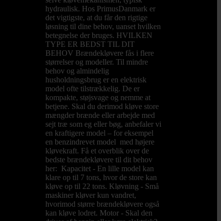
hydraulisk. Hos PrimusDanmark er
det vigtigste, at du får den rigtige
løsning til dine behov, uanset hvilken
betegnelse der bruges. HVILKEN
TYPE ER BEDST TIL DIT
BEHOV Brændekløvere fås i flere
størrelser og modeller. Til mindre
behov og almindelig
husholdningsbrug er en elektrisk
model ofte tilstrækkelig. De er
kompakte, støjsvage og nemme at
betjene. Skal du derimod kløve store
mængder brænde eller arbejde med
sejt træ som eg eller bøg, anbefaler vi
en kraftigere model – for eksempel
en benzindrevet model med højere
kløvekraft. Få et overblik over de
bedste brændekløvere til dit behov
her: Kapacitet - En lille model kan
klare op til 7 tons, hvor de store kan
kløve op til 22 tons. Kløvning - Små
maskiner kløver kun vandret,
hvorimod større brændekløvere også
kan kløve lodret. Motor - Skal den