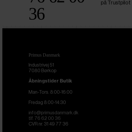
på Trustpilot
36
Primus Danmark
Industrivej 51
7080 Børkop
Åbningstider
Butik
Man-Tors. 8:00-16:00
Fredag 8:00-14:30
info@primusdanmark.dk
tlf. 76 62 00 36
CVR nr. 31 49 77 36