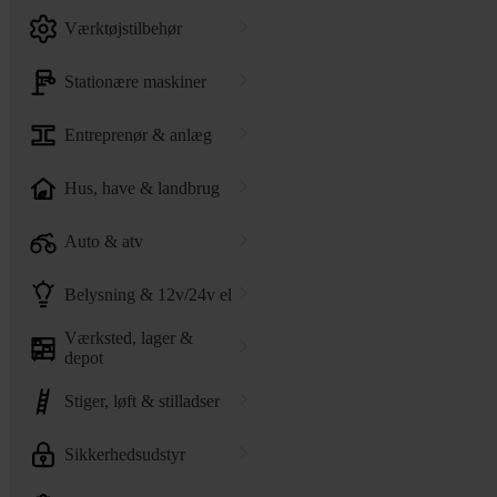
værktøjstilbehør
stationære maskiner
entreprenør & anlæg
hus, have & landbrug
auto & atv
belysning & 12v/24v el
værksted, lager &
depot
stiger, løft & stilladser
sikkerhedsudstyr