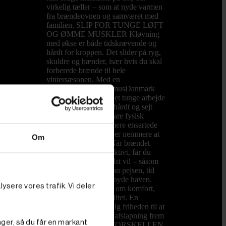
virkelig tæller – som at nyde varmen
fra brændeovnen og samværet med
familien. SLIP FOR TUNGE LØFT
OG ØMME MUSKLER Kløvning
med økse er både tidskrævende og
hårdt for kroppen. Det slider på ryg,
skuldre og hænder, især hvis du skal
forberede brænde til hele
vintersæsonen. Med en
brændekløver fra PrimusDanmark
overtager maskinen det tunge arbejde
og kløver nemt både hårdt og sejt
træ. Du sparer ikke bare fysisk
kræfter, du får også mere ensartede
stykker brænde, som er nemmere at
Om
stable og opbevare. Når brændet
kløves hurtigt og effektivt, får du
mere tid til det, du helst vil – såsom
hyggelige aftener foran pejsen, tid
med børnene eller at nyde haven.
ysere vores trafik. Vi deler
Det handler ikke kun om komfort,
men også om livskvalitet. En
brændekløver giver dig friheden til at
bruge weekenden på afslapning frem
nger, så du får en markant
for slid. HVAD ER FORSKELLEN