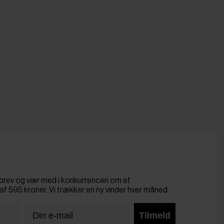
sbrev og vær med i konkurrencen om et
af 595 kroner. Vi trækker en ny vinder hver måned.
Tilmeld