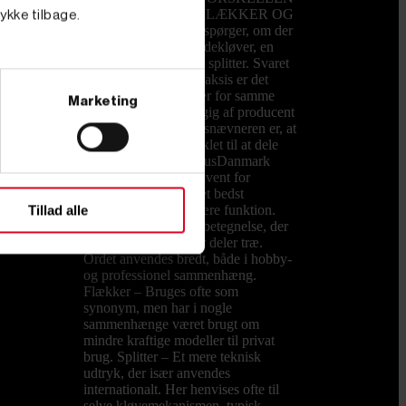
PÅ EN KLØVER, FLÆKKER OG
tykke tilbage.
SPLITTER? Mange spørger, om der
er forskel på en brændekløver, en
brændeflækker og en splitter. Svaret
er både ja og nej. I praksis er det
forskellige betegnelser for samme
Marketing
type maskine, afhængig af producent
og brugssprog. Fællesnævneren er, at
alle maskiner er udviklet til at dele
træstykker. Hos PrimusDanmark
kalder vi dem konsekvent for
brændekløvere, da det bedst
beskriver deres primære funktion.
Tillad alle
Kløver – En generel betegnelse, der
dækker maskiner, der deler træ.
Ordet anvendes bredt, både i hobby-
og professionel sammenhæng.
Flækker – Bruges ofte som
synonym, men har i nogle
sammenhænge været brugt om
mindre kraftige modeller til privat
brug. Splitter – Et mere teknisk
udtryk, der især anvendes
internationalt. Her henvises ofte til
selve kløvemekanismen, typisk