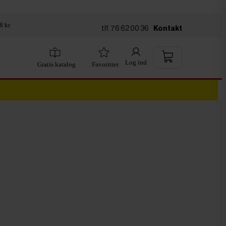
8 kr
tlf. 76 62 00 36
Kontakt
Log ind
Gratis katalog
Favoritter