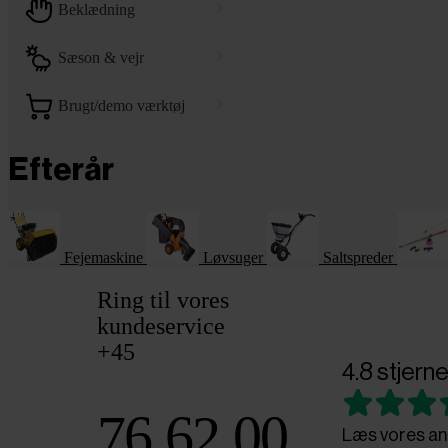
beklædning
sæson & vejr
brugt/demo værktøj
Efterår
Fejemaskine
Løvsuger
Saltspreder
Ring til vores
kundeservice
+45
4.8 stjerne
76 62 00
Læs vores an