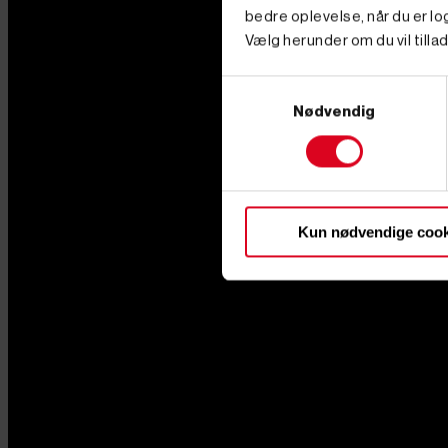
bedre oplevelse, når du er log
Vælg herunder om du vil tillad
Samtykkevalg
Nødvendig
Kun nødvendige cook