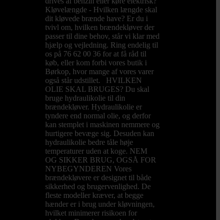
drives af benzin eller køre elektrisk?
Kløvelængde - Hvilken længde skal
dit kløvede brænde have? Er du i
tvivl om, hvilken brændekløver der
passer til dine behov, står vi klar med
hjælp og vejledning. Ring endelig til
os på 76 62 00 36 for at få råd til
køb, eller kom forbi vores butik i
Børkop, hvor mange af vores varer
også står udstillet. HVILKEN
OLIE SKAL BRUGES? Du skal
bruge hydraulikolie til din
brændekløver. Hydraulikolie er
tyndere end normal olie, og derfor
kan stemplet i maskinen nemmere og
hurtigere bevæge sig. Desuden kan
hydraulikolie bedre tåle høje
temperaturer uden at koge. NEM
OG SIKKER BRUG, OGSÅ FOR
NYBEGYNDEREN Vores
brændekløvere er designet til både
sikkerhed og brugervenlighed. De
fleste modeller kræver, at begge
hænder er i brug under kløvningen,
hvilket minimerer risikoen for