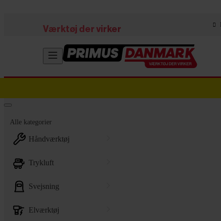
Skip to main content
Værktøj der virker
Alle kategorier
håndværktøj
trykluft
svejsning
elværktøj