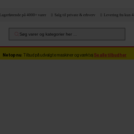
Lagerførende på 4000+ varer
Salg til private & erhverv
Levering fra kun 4
Søg varer og kategorier her ...
Netop nu
: Tilbud på udvalgte maskiner og værktøj
Se alle tilbud her