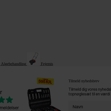
Algebehandling
Fejemis
Tilmeld nyhedsbrev
Tilmeld dig vores nyhed
r
topnøglesæt til en værdi 
meldelser