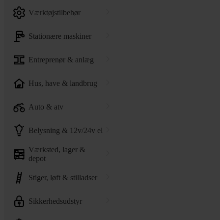
værktøjstilbehør
stationære maskiner
entreprenør & anlæg
hus, have & landbrug
auto & atv
belysning & 12v/24v el
værksted, lager &
depot
stiger, løft & stilladser
sikkerhedsudstyr