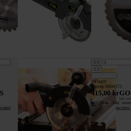




Tilføj til kurv
På lager
Varenr. 8008373
S
415,00 kr
GO'
inkl. m
(332,00 kr. ekskl. moms
cutter
Klinger til twincutter 