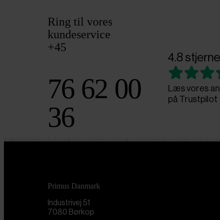
Ring til vores
kundeservice
+45
4.8 stjerne
76 62 00
Læs vores an
på Trustpilot
36
Primus Danmark
Industrivej 51
7080 Børkop