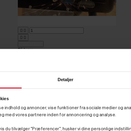




Tilføj til kurv
På lager
Varenr. 8008372
995,00 kr
GO' PRIS
inkl. moms
(796,00 kr. ekskl. moms.)
Fartools Twincutter - 125 mm
Detaljer
kies
sse indhold og annoncer, vise funktioner fra sociale medier og anal
øg med vores partnere inden for annoncering og analyse.
is du tilvælger "Præferencer", husker vi dine personlige indstilli