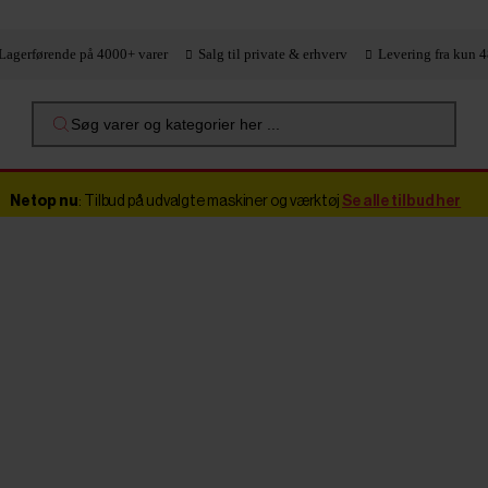
Lagerførende på 4000+ varer
Salg til private & erhverv
Levering fra kun 4
Søg varer og kategorier her ...
Netop nu
: Tilbud på udvalgte maskiner og værktøj
Se alle tilbud her