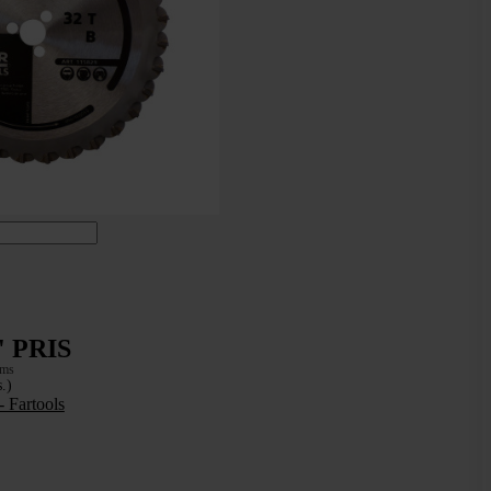
 PRIS
oms
.)
- Fartools