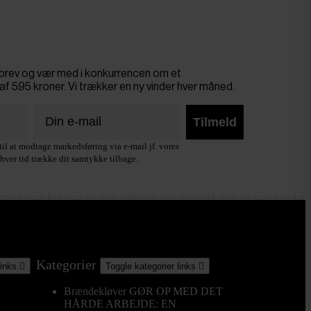
sbrev og vær med i konkurrencen om et
af 595 kroner. Vi trækker en ny vinder hver måned.
Tilmeld
il at modtage markedsføring via e-mail jf. vores
hver tid trække dit samtykke tilbage.
Kategorier
links

Toggle kategorier links

Brændekløver
GØR OP MED DET
HÅRDE ARBEJDE: EN