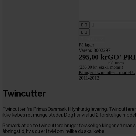




Tilføj til kurv
På lager
Varenr. 8002297
295,00 kr
GO' PRI
inkl. moms
(236,00 kr. ekskl. moms.)
Klinger Twincutter - model U
2011-2012
Twincutter
Twincutter fra PrimusDanmark til lynhurtig levering. Twincuttere
ikke købes ret mange steder. Dog har vi altid 2 forskellige modell
Bemærk at de to twincuttere bruger forskellige klinger, så man s
åbningstid, hvis du er i tvivl om, hvilke du skal købe.