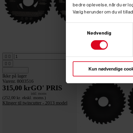
bedre oplevelse, når du er log
Vælg herunder om du vil tillad
Samtykkevalg
Nødvendig




Kun nødvendige cook
Tilføj til kurv
Ikke på lager
Varenr. 8003516
315,00 kr
GO' PRIS
inkl. moms
(252,00 kr. ekskl. moms.)
Klinger til twincutter - 2013 model