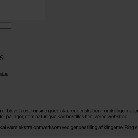
S
ptop
n er blevet rost for sine gode skæreegenskaber i forskellige mater
er på lager, som naturligvis kan bestilles her i vores webshop.
kal være ekstra opmærksom ved genbestilling af klingerne. Ring ev