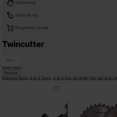
beklædning
sæson & vejr
brugt/demo værktøj
Twincutter
Pris
Sorter efter:
Relevans
Relevans
Navn, A til Å
Navn, Å til A
Pris, lav til høj
Pris, høj til lav
N