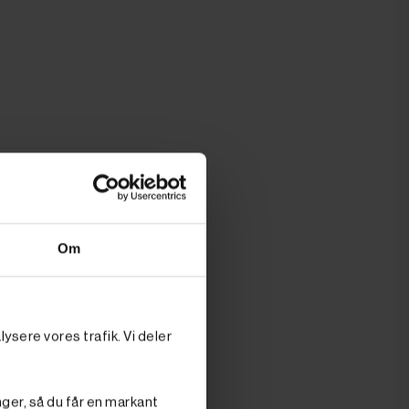
Om
ysere vores trafik. Vi deler
nger, så du får en markant