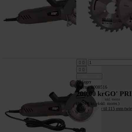




Tilføj til kurv
På lager
Varenr. 8008516
200,00 kr
GO' PRI
inkl. moms
(160,00 kr. ekskl. moms.)
Ekstra klinger til 115 mm twin