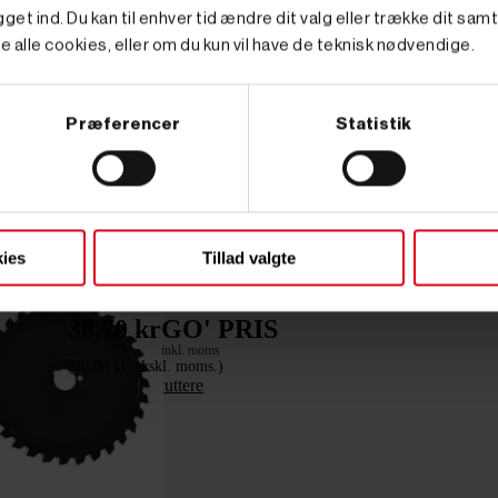
get ind. Du kan til enhver tid ændre dit valg eller trække dit sam
e alle cookies, eller om du kun vil have de teknisk nødvendige.
Præferencer
Statistik




ies
Tillad valgte
Tilføj til kurv
På lager
Varenr. 8002431
38,70 kr
GO' PRIS
inkl. moms
(30,96 kr. ekskl. moms.)
Voks til twincuttere