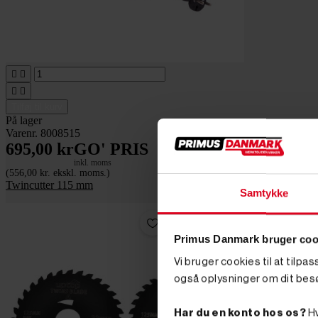




Tilføj til kurv
På lager
Varenr. 8008515
695,00 kr
GO' PRIS
inkl. moms
(556,00 kr. ekskl. moms.)
Twincutter 115 mm
Samtykke
Primus Danmark bruger coo
Vi bruger cookies til at tilpa
også oplysninger om dit bes
Har du en konto hos os?
Hv