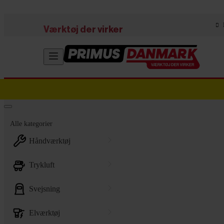
Skip to main content
Værktøj der virker
Alle kategorier
håndværktøj
trykluft
svejsning
elværktøj