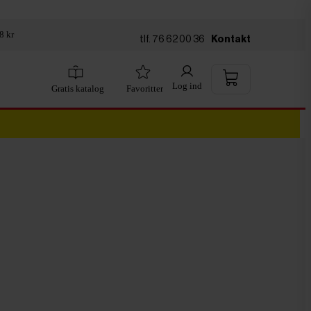
8 kr
tlf. 76 62 00 36
Kontakt
Log ind
Gratis katalog
Favoritter