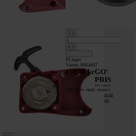




Tilføj til kurv
På lager
Varenr. 8004687
150,00 kr
GO'
PRIS
inkl. moms
(120,00 kr. ekskl. moms.)
_Adapterring 100 mm til
JH95GPD pælebanker