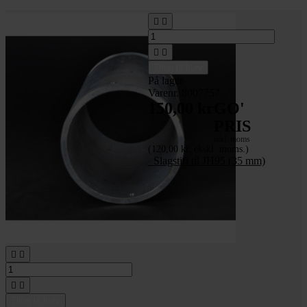




Tilføj til kurv
På lager
Varenr. 8007757
150,00 kr
GO'
PRIS
inkl. moms
(120,00 kr. ekskl. moms.)
_Slagstift til JH95 (35 mm)




Tilføj til kurv