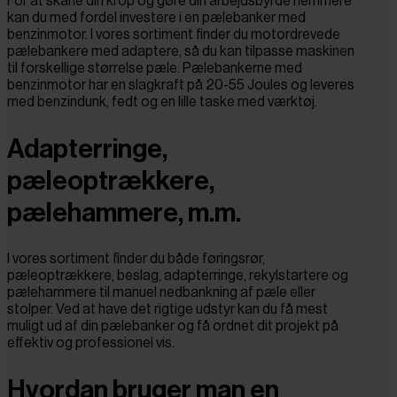
For at skåne din krop og gøre din arbejdsbyrde nemmere
kan du med fordel investere i en pælebanker med
benzinmotor. I vores sortiment finder du motordrevede
pælebankere med adaptere, så du kan tilpasse maskinen
til forskellige størrelse pæle. Pælebankerne med
benzinmotor har en slagkraft på 20-55 Joules og leveres
med benzindunk, fedt og en lille taske med værktøj.
Adapterringe,
pæleoptrækkere,
pælehammere, m.m.
I vores sortiment finder du både føringsrør,
pæleoptrækkere, beslag, adapterringe, rekylstartere og
pælehammere til manuel nedbankning af pæle eller
stolper. Ved at have det rigtige udstyr kan du få mest
muligt ud af din pælebanker og få ordnet dit projekt på
effektiv og professionel vis.
Hvordan bruger man en