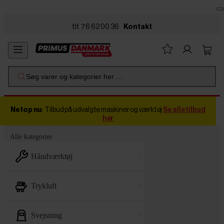
Skip to main content
tlf. 76 62 00 36
Kontakt
Søg varer og kategorier her ...
Netop nu
: Tilbud på udvalgte maskiner og værktøj
Se alle tilbud
her
Alle kategorier
håndværktøj
trykluft
svejsning