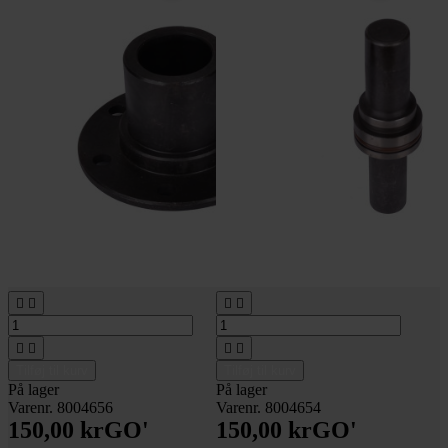








Tilføj til kurv
Tilføj til kurv
På lager
På lager
Varenr. 8004656
Varenr. 8004654
150,00 kr
GO'
150,00 kr
GO'