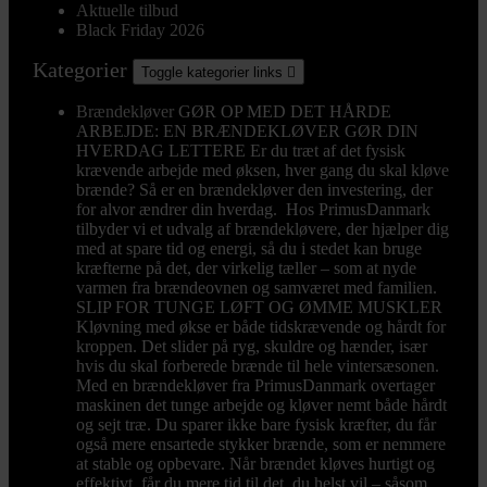
Aktuelle tilbud
Black Friday 2026
Kategorier
Toggle kategorier links

Brændekløver
GØR OP MED DET HÅRDE
ARBEJDE: EN BRÆNDEKLØVER GØR DIN
HVERDAG LETTERE Er du træt af det fysisk
krævende arbejde med øksen, hver gang du skal kløve
brænde? Så er en brændekløver den investering, der
for alvor ændrer din hverdag. Hos PrimusDanmark
tilbyder vi et udvalg af brændekløvere, der hjælper dig
med at spare tid og energi, så du i stedet kan bruge
kræfterne på det, der virkelig tæller – som at nyde
varmen fra brændeovnen og samværet med familien.
SLIP FOR TUNGE LØFT OG ØMME MUSKLER
Kløvning med økse er både tidskrævende og hårdt for
kroppen. Det slider på ryg, skuldre og hænder, især
hvis du skal forberede brænde til hele vintersæsonen.
Med en brændekløver fra PrimusDanmark overtager
maskinen det tunge arbejde og kløver nemt både hårdt
og sejt træ. Du sparer ikke bare fysisk kræfter, du får
også mere ensartede stykker brænde, som er nemmere
at stable og opbevare. Når brændet kløves hurtigt og
effektivt, får du mere tid til det, du helst vil – såsom