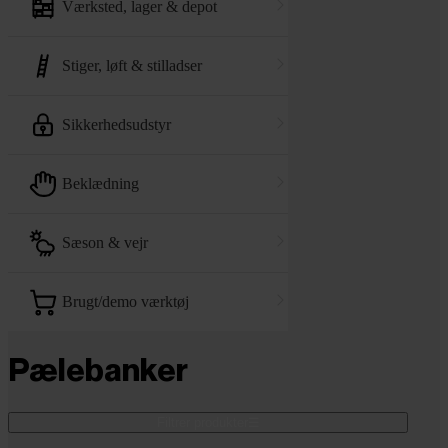
værksted, lager & depot
stiger, løft & stilladser
sikkerhedsudstyr
beklædning
sæson & vejr
brugt/demo værktøj
Pælebanker
Filtrer produkter