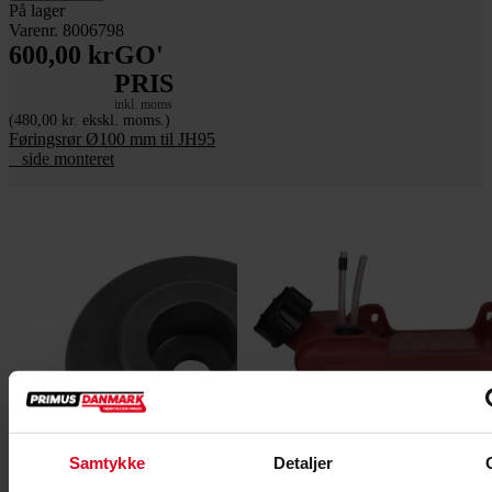
På lager
Varenr. 8006798
600,00 kr
GO'
PRIS
inkl. moms
(480,00 kr. ekskl. moms.)
Føringsrør Ø100 mm til JH95
_ side monteret
Samtykke
Detaljer