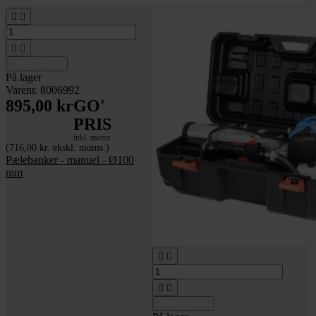




Tilføj til kurv
På lager
Varenr. 8006992
895,00 kr
GO'
PRIS
inkl. moms
(716,00 kr. ekskl. moms.)
Pælebanker - manuel - Ø100
mm




Tilføj til kurv