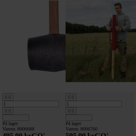








Tilføj til kurv
Tilføj til kurv
På lager
På lager
Varenr. 8006688
Varenr. 8006760
495,00 kr
GO'
595,00 kr
GO'