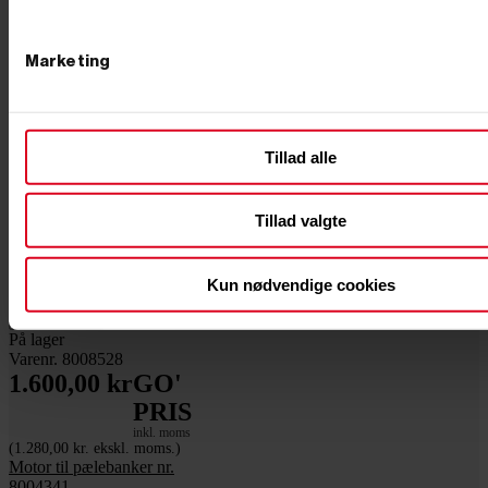
Marketing
Tillad alle
Tillad valgte


Kun nødvendige cookies


Tilføj til kurv
På lager
Varenr. 8008528
1.600,00 kr
GO'
PRIS
inkl. moms
(1.280,00 kr. ekskl. moms.)
Motor til pælebanker nr.
8004341