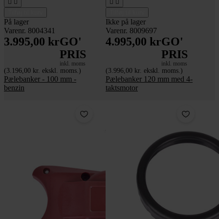




Tilføj til kurv
Tilføj til kurv
På lager
Ikke på lager
Varenr. 8004341
Varenr. 8009697
3.995,00 kr
GO'
4.995,00 kr
GO'
PRIS
PRIS
inkl. moms
inkl. moms
(3.196,00 kr. ekskl. moms.)
(3.996,00 kr. ekskl. moms.)
Pælebanker - 100 mm -
Pælebanker 120 mm med 4-
benzin
taktsmotor