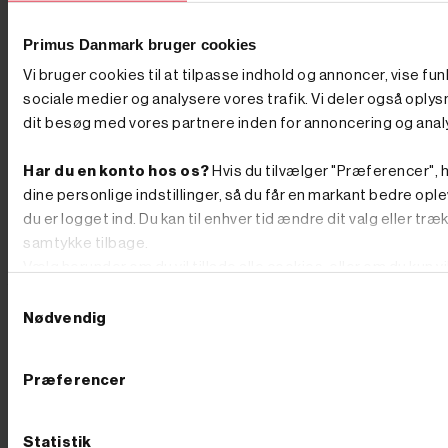
Primus Danmark bruger cookies




Vi bruger cookies til at tilpasse indhold og annoncer, vise fun
sociale medier og analysere vores trafik. Vi deler også oply




dit besøg med vores partnere inden for annoncering og anal
Tilføj til kurv
Tilføj til kurv
På lager
På lager
Har du en konto hos os?
Hvis du tilvælger "Præferencer", h
Varenr. 8007758
Varenr. 8007855
dine personlige indstillinger, så du får en markant bedre ople
300,00 kr
GO'
250,00 kr
GO'
du er logget ind. Du kan til enhver tid ændre dit valg eller træ
PRIS
PRIS
samtykke tilbage.
inkl. moms
inkl. moms
(240,00 kr. ekskl. moms.)
(200,00 kr. ekskl. moms.)
Vælg herunder om du vil tillade alle cookies, eller om du kun v
_Slagplade til JH95 - (35 mm
Benzintank til
teknisk nødvendige.
hul)
pælebanker_JH95GPD
Samtykkevalg
Nødvendig
Præferencer
Statistik