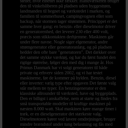
steder, hvor elnettet ikke rækker. Håndværkeren bruger
den til vinkelsliberen på pladsen uden byggestrøm,
landmanden til hegnet og værkstedet i marken, og
familien til sommerhuset, campingvognen eller som
backup, når stormen tager strømmen. Princippet er det
samme hver gang: en benzin- eller dieselmotor driver
en generatorenhed, der leverer 230 eller 400 volt,
præcis som stikkontakten derhjemme. Maskinen går
under flere navne. Nogle siger elgenerator, andre
strømgenerator eller generatoranlæg, og på pladsen
hedder den ofte bare "generatoren". Det dækker over
det samme stykke værktøj, og har du først fundet den
rigtige størrelse, følger den med dig i mange år. Hos
Primus Danmark har vi solgt generatorer til både
private og erhverv siden 2002, og vi har testet
maskinerne, før de kommer på hylden. Benzin, diesel
eller inverter: vælg type efter opgaven Det første valg
står mellem tre typer. En benzingenerator er den
klassiske allrounder til værksted, have og byggeplads.
Den er billigst i anskaffelse, nem at starte og findes fra
små transportable modeller til kraftige maskiner på
næsten 8.000 watt. Skal maskinen køre mange timer i
træk, er en dieselgenerator det stærkeste valg.
Dieselmotoren kører ved lavere omdrejninger, bruger
mindre brændstof under tung belastning og fås med