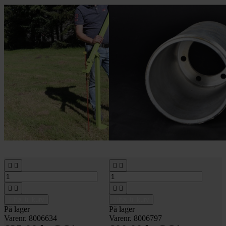








Tilføj til kurv
Tilføj til kurv
På lager
På lager
Varenr. 8006634
Varenr. 8006797