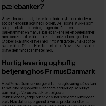
pælebanker?
Grav eller bor et hul, der er lidt mindre dybt, end der hvor
stolpen endeligt skal ned i jorden. Det sidste stykke som
stolpen skal ned i jorden, bruger du så enten en
pælehammer, en manuel pælebanker eller en pælebanker
med benzinmotor til at banke den sikkert ned i jorden.
Stolper skal altid graves ned i “frostfri dybde”, hvilket ofte
svarer til ca. 90 cm. Har du en stolpe på over 1,8 m, skal du
grave den mindst én meter ned.
Hurtig levering og høflig
betjening hos PrimusDanmark
Hos PrimusDanmark sørger vi for hurtig levering, så du kan
få sat dine hegnspæle eller andre stolper op så hurtigt
som muligt. Vores produkter sælges til
konkurrencedygtige priser, da vi har skåret mellemleddet
væk. Hvis du har spørgsmål til vores produkter eller har