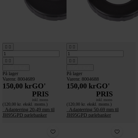








Tilføj til kurv
Tilføj til kurv
På lager
På lager
Varenr. 8004689
Varenr. 8004688
150,00 kr
GO'
150,00 kr
GO'
PRIS
PRIS
inkl. moms
inkl. moms
(120,00 kr. ekskl. moms.)
(120,00 kr. ekskl. moms.)
_Adapterring 20-49 mm til
_Adapterring 50-69 mm til
JH95GPD pælebanker
JH95GPD pælebanker