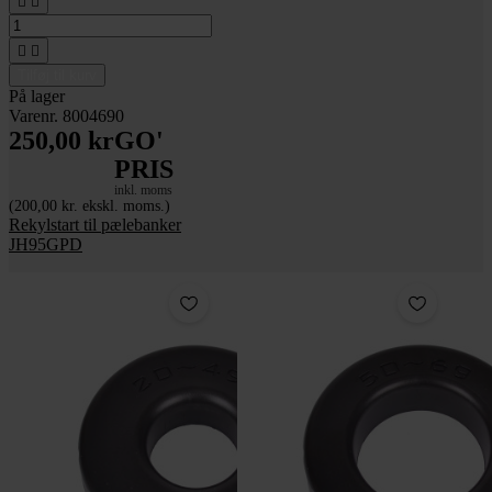




Tilføj til kurv
På lager
Varenr. 8004690
250,00 kr
GO'
PRIS
inkl. moms
(200,00 kr. ekskl. moms.)
Rekylstart til pælebanker
JH95GPD