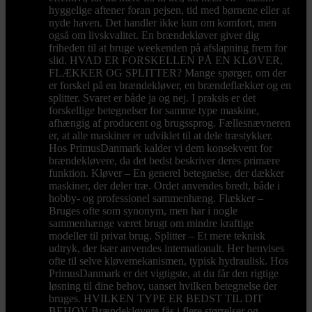
hyggelige aftener foran pejsen, tid med børnene eller at
nyde haven. Det handler ikke kun om komfort, men
også om livskvalitet. En brændekløver giver dig
friheden til at bruge weekenden på afslapning frem for
slid. HVAD ER FORSKELLEN PÅ EN KLØVER,
FLÆKKER OG SPLITTER? Mange spørger, om der
er forskel på en brændekløver, en brændeflækker og en
splitter. Svaret er både ja og nej. I praksis er det
forskellige betegnelser for samme type maskine,
afhængig af producent og brugssprog. Fællesnævneren
er, at alle maskiner er udviklet til at dele træstykker.
Hos PrimusDanmark kalder vi dem konsekvent for
brændekløvere, da det bedst beskriver deres primære
funktion. Kløver – En generel betegnelse, der dækker
maskiner, der deler træ. Ordet anvendes bredt, både i
hobby- og professionel sammenhæng. Flækker –
Bruges ofte som synonym, men har i nogle
sammenhænge været brugt om mindre kraftige
modeller til privat brug. Splitter – Et mere teknisk
udtryk, der især anvendes internationalt. Her henvises
ofte til selve kløvemekanismen, typisk hydraulisk. Hos
PrimusDanmark er det vigtigste, at du får den rigtige
løsning til dine behov, uanset hvilken betegnelse der
bruges. HVILKEN TYPE ER BEDST TIL DIT
BEHOV Brændekløvere fås i flere størrelser og