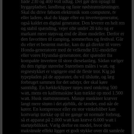
både 230 og 400 volt udtag. Det gør den oplagt til
byggepladser, landbrug og faste nødstrømsløsninger.
Skal du drive følsom elektronik som computere, tv
eller ladere, skal du kigge efter en invertergenerator,
også kaldet en digital generator. Den leverer en helt ren
og stabil spænding, vejer ofte under 20 kilo og er
markant mere støjsvag end de åbne modeller. Derfor er
den favoritten til camping, sommerhus og festival. Går
du efter et bestemt mærke, kan du gå direkte til vores
Honda-generatorer med de velkendte EU-modeller
eller vores Hyundai-generatorer, der spænder fra
kompakte invertere til store dieselanlæg. Sådan vælger
du den rigtige størrelse Størrelsen måles i watt, og
regnestykket er vigtigere end de fleste tror. Kig på
typepladen på de apparater, du vil tilslutte, og læg
forbruget sammen for det udstyr, der skal køre
samtidig. En hækkeklipper nøjes med omkring 500
watt, mens en kaffemaskine kan trække op mod 1.500
watt. Husk startstrømmen. Mange maskiner kræver
langt mere strøm i det øjeblik, de tænder, end når de
kører. En kompressor eller en stor vinkelsliber kan
kortvarigt trække op til tre gange sit normale forbrug,
så et apparat på 2.000 watt kan kræve 6.000 watt i
startøjeblikket. Vælg derfor en model, hvor den
maksimale effekt ligger et godt stykke over dit samlede