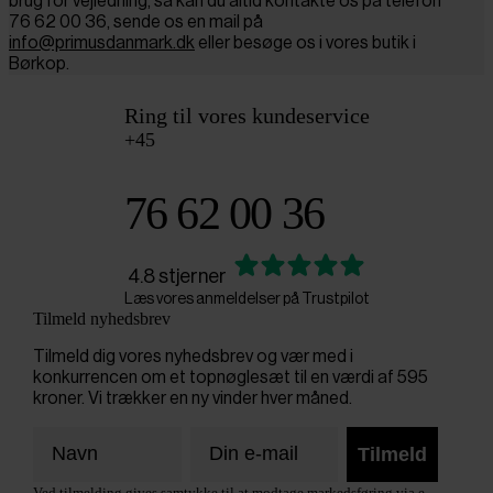
brug for vejledning, så kan du altid kontakte os på telefon
76 62 00 36, sende os en mail på
info@primusdanmark.dk
eller besøge os i vores butik i
Børkop.
Ring til vores kundeservice
+45
76 62 00 36
4.8 stjerner
Læs vores anmeldelser på Trustpilot
Tilmeld nyhedsbrev
Tilmeld dig vores nyhedsbrev og vær med i
konkurrencen om et topnøglesæt til en værdi af 595
kroner. Vi trækker en ny vinder hver måned.
Tilmeld
Ved tilmelding gives samtykke til at modtage markedsføring via e-