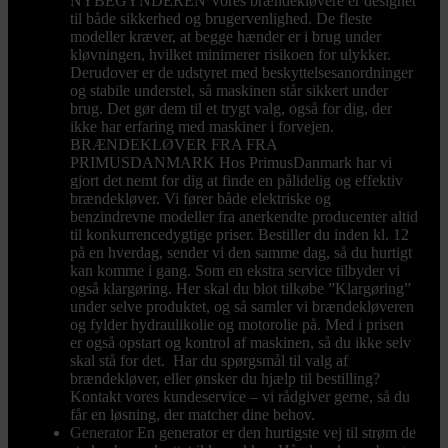
NYBEGYNDEREN Vores brændekløvere er designet
til både sikkerhed og brugervenlighed. De fleste
modeller kræver, at begge hænder er i brug under
kløvningen, hvilket minimerer risikoen for ulykker.
Derudover er de udstyret med beskyttelsesanordninger
og stabile understel, så maskinen står sikkert under
brug. Det gør dem til et trygt valg, også for dig, der
ikke har erfaring med maskiner i forvejen.
BRÆNDEKLØVER FRA FRA
PRIMUSDANMARK Hos PrimusDanmark har vi
gjort det nemt for dig at finde en pålidelig og effektiv
brændekløver. Vi fører både elektriske og
benzindrevne modeller fra anerkendte producenter altid
til konkurrencedygtige priser. Bestiller du inden kl. 12
på en hverdag, sender vi den samme dag, så du hurtigt
kan komme i gang. Som en ekstra service tilbyder vi
også klargøring. Her skal du blot tilkøbe ”Klargøring”
under selve produktet, og så samler vi brændekløveren
og fylder hydraulikolie og motorolie på. Med i prisen
er også opstart og kontrol af maskinen, så du ikke selv
skal stå for det. Har du spørgsmål til valg af
brændekløver, eller ønsker du hjælp til bestilling?
Kontakt vores kundeservice – vi rådgiver gerne, så du
får en løsning, der matcher dine behov.
Generator
En generator er den hurtigste vej til strøm de