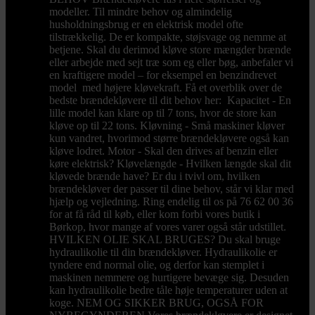
modeller. Til mindre behov og almindelig
husholdningsbrug er en elektrisk model ofte
tilstrækkelig. De er kompakte, støjsvage og nemme at
betjene. Skal du derimod kløve store mængder brænde
eller arbejde med sejt træ som eg eller bøg, anbefaler vi
en kraftigere model – for eksempel en benzindrevet
model med højere kløvekraft. Få et overblik over de
bedste brændekløvere til dit behov her: Kapacitet - En
lille model kan klare op til 7 tons, hvor de store kan
kløve op til 22 tons. Kløvning - Små maskiner kløver
kun vandret, hvorimod større brændekløvere også kan
kløve lodret. Motor - Skal den drives af benzin eller
køre elektrisk? Kløvelængde - Hvilken længde skal dit
kløvede brænde have? Er du i tvivl om, hvilken
brændekløver der passer til dine behov, står vi klar med
hjælp og vejledning. Ring endelig til os på 76 62 00 36
for at få råd til køb, eller kom forbi vores butik i
Børkop, hvor mange af vores varer også står udstillet.
HVILKEN OLIE SKAL BRUGES? Du skal bruge
hydraulikolie til din brændekløver. Hydraulikolie er
tyndere end normal olie, og derfor kan stemplet i
maskinen nemmere og hurtigere bevæge sig. Desuden
kan hydraulikolie bedre tåle høje temperaturer uden at
koge. NEM OG SIKKER BRUG, OGSÅ FOR