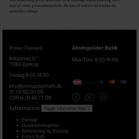
mail jf. vores persondatapolitik. Du kan til enhver tid trække dit
samtykke tilbage.
Primus Danmark
Åbningstider
Butik
Industrivej 51
Man-Tors. 8:00-16:00
7080 Børkop
Fredag 8:00-14:30
info@primusdanmark.dk
tlf. 76 62 00 36
CVR nr. 31 49 77 36
Information
Toggle information links

Sitemap
Handelsbetingelser
Returnering og Bytning
Fortyd Køb