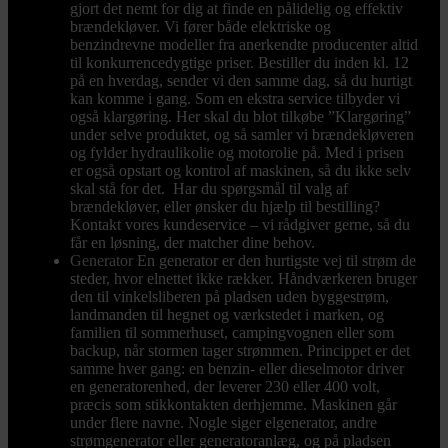
gjort det nemt for dig at finde en pålidelig og effektiv
brændekløver. Vi fører både elektriske og
benzindrevne modeller fra anerkendte producenter altid
til konkurrencedygtige priser. Bestiller du inden kl. 12
på en hverdag, sender vi den samme dag, så du hurtigt
kan komme i gang. Som en ekstra service tilbyder vi
også klargøring. Her skal du blot tilkøbe ”Klargøring”
under selve produktet, og så samler vi brændekløveren
og fylder hydraulikolie og motorolie på. Med i prisen
er også opstart og kontrol af maskinen, så du ikke selv
skal stå for det. Har du spørgsmål til valg af
brændekløver, eller ønsker du hjælp til bestilling?
Kontakt vores kundeservice – vi rådgiver gerne, så du
får en løsning, der matcher dine behov.
Generator
En generator er den hurtigste vej til strøm de
steder, hvor elnettet ikke rækker. Håndværkeren bruger
den til vinkelsliberen på pladsen uden byggestrøm,
landmanden til hegnet og værkstedet i marken, og
familien til sommerhuset, campingvognen eller som
backup, når stormen tager strømmen. Princippet er det
samme hver gang: en benzin- eller dieselmotor driver
en generatorenhed, der leverer 230 eller 400 volt,
præcis som stikkontakten derhjemme. Maskinen går
under flere navne. Nogle siger elgenerator, andre
strømgenerator eller generatoranlæg, og på pladsen