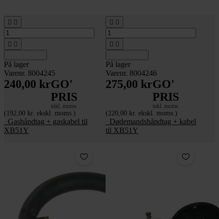








Tilføj til kurv
Tilføj til kurv
På lager
På lager
Varenr. 8004245
Varenr. 8004246
240,00 kr
GO'
275,00 kr
GO'
PRIS
PRIS
inkl. moms
inkl. moms
(192,00 kr. ekskl. moms.)
(220,00 kr. ekskl. moms.)
_Gashåndtag + gaskabel til
_Dødemandshåndtag + kabel
XB51Y
til XB51Y