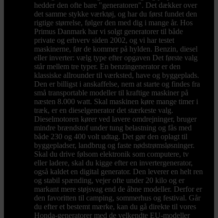
hedder den ofte bare "generatoren". Det dækker over
det samme stykke værktøj, og har du først fundet den
rigtige størrelse, følger den med dig i mange år. Hos
Primus Danmark har vi solgt generatorer til både
private og erhverv siden 2002, og vi har testet
maskinerne, før de kommer på hylden. Benzin, diesel
eller inverter: vælg type efter opgaven Det første valg
står mellem tre typer. En benzingenerator er den
klassiske allrounder til værksted, have og byggeplads.
Den er billigst i anskaffelse, nem at starte og findes fra
små transportable modeller til kraftige maskiner på
næsten 8.000 watt. Skal maskinen køre mange timer i
træk, er en dieselgenerator det stærkeste valg.
Dieselmotoren kører ved lavere omdrejninger, bruger
mindre brændstof under tung belastning og fås med
både 230 og 400 volt udtag. Det gør den oplagt til
byggepladser, landbrug og faste nødstrømsløsninger.
Skal du drive følsom elektronik som computere, tv
eller ladere, skal du kigge efter en invertergenerator,
også kaldet en digital generator. Den leverer en helt ren
og stabil spænding, vejer ofte under 20 kilo og er
markant mere støjsvag end de åbne modeller. Derfor er
den favoritten til camping, sommerhus og festival. Går
du efter et bestemt mærke, kan du gå direkte til vores
Honda-generatorer med de velkendte EU-modeller