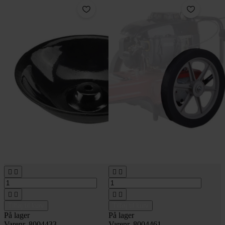








Tilføj til kurv
Tilføj til kurv
På lager
På lager
Varenr. 8004433
Varenr. 8004461