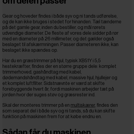
om delen passer
Gear og hoveder findes i både syv og ni tands udførelse,
og de kan ikke bruges i stedet for hinanden. Tæl tænderne
på det gamle gear, inden du bestiller, og mål rørets
udvendige diameter. De fleste af vores dele sidder på rør
med en diameter på 26 millimeter, og det gælder også
beslaget til afskærmningen. Passer diameteren ikke, kan
beslaget ikke spændes op.
Har du en græstrimmer på hjul, typisk XB51Y i 5,5
hestekræfter, findes der en større gruppe dele: komplet
trimmerhoved, gashåndtag med kabel,
dødemandshåndtag med kabel, massive hjul, hjullejer og
et komplet luftfilter. Sidstnævnte er værd at skifte
forebyggende hvert år, fordi maskinen arbejder tæt på
jorden hvor der suges støv og græsrester ind.
Skal der monteres trimmer på en
multiskærer
, findes den
som separat del i både syv og ni tands, så du kan skifte
funktion på maskinen frem for at købe endnu en.
Sådan får du maskinen