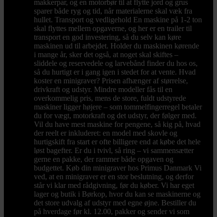
makkerpar, og en motorbør til at flytte jord og grus
sparer både ryg og tid, når materialerne skal væk fra
hullet. Transport og vedligehold En maskine på 1-2 ton
skal flyttes mellem opgaverne, og her er en trailer til
transport en god investering, så du selv kan køre
maskinen ud til arbejdet. Holder du maskinen kørende
i mange år, sker det også, at noget skal skiftes –
sliddele og reservedele og larvebånd finder du hos os,
så du hurtigt er i gang igen i stedet for at vente. Hvad
koster en minigraver? Prisen afhænger af størrelse,
drivkraft og udstyr. Mindre modeller fås til en
overkommelig pris, mens de store, fuldt udstyrede
maskiner ligger højere – som tommelfingerregel betaler
du for vægt, motorkraft og det udstyr, der følger med.
Vil du have mest maskine for pengene, så kig på, hvad
der reelt er inkluderet: en model med skovle og
hurtigskift fra start er ofte billigere end at købe det hele
løst bagefter. Er du i tvivl, så ring – vi sammensætter
gerne en pakke, der rammer både opgaven og
budgettet. Køb din minigraver hos Primus Danmark Vi
ved, at en minigraver er en stor beslutning, og derfor
står vi klar med rådgivning, før du køber. Vi har eget
lager og butik i Børkop, hvor du kan se maskinerne og
det store udvalg af udstyr med egne øjne. Bestiller du
på hverdage før kl. 12.00, pakker og sender vi som