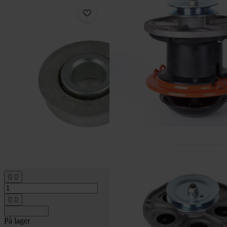




Tilføj til kurv
På lager