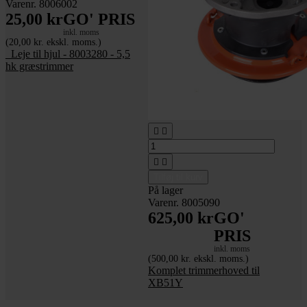
Varenr. 8006002
25,00 kr
GO' PRIS
inkl. moms
(20,00 kr. ekskl. moms.)
_Leje til hjul - 8003280 - 5,5
hk græstrimmer




Tilføj til kurv
På lager
Varenr. 8005090
625,00 kr
GO'
PRIS
inkl. moms
(500,00 kr. ekskl. moms.)
Komplet trimmerhoved til
XB51Y