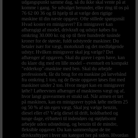
udgangspunkt samme dag, så du ikke skal vente på at
komme i gang. Se udvalget herunder, eller ring til os på
76 62 00 36 og få hjælp til at vælge den rigtige
maskine til din næste opgave. Ofte stillede spørgsmål
Hvad koster en minigraver? En minigraver kan
afhængigt af model, drivkraft og udstyr købes fra
omkring 30.000 kr. og op til flere hundrede tusinde
kroner for de største, fuldt udstyrede maskiner. Du
betaler især for vægt, motorkraft og det medfølgende
udstyr. Hvilken minigraver skal jeg vælge? Det
afhænger af opgaven. Skal du grave i egen have, kan
du klare dig med en lille model – eventuelt en kompakt
"edderkop"-maskine med ben. Skal du arbejde
professionelt, får du brug for en maskine på larvebånd
fra omkring 1 ton, og de fleste opgaver løses fint med
maskiner under 2 ton. Hvor meget kan en minigraver
løfte? Løfteevnen afhænger af maskinens vægt og af,
hvor langt gravearmen er strakt ud. Når armen er tæt
på maskinen, kan en minigraver typisk løfte mellem 25
og 50 % af sin egen vægt. Skal jeg vælge benzin,
diesel eller el? Vælg diesel til drift, holdbarhed og
tunge dage, el/batteri til indendørs og støjfølsomt
arbejde uden udstødning, og benzin til de mindre,
fleksible opgaver. Du kan sammenligne de tre
drivkrafttyper i hver sin kategori her på siden. Hvordan