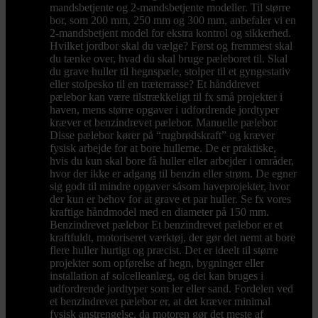
mandsbetjente og 2-mandsbetjente modeller. Til større
bor, som 200 mm, 250 mm og 300 mm, anbefaler vi en
2-mandsbetjent model for ekstra kontrol og sikkerhed.
Hvilket jordbor skal du vælge? Først og fremmest skal
du tænke over, hvad du skal bruge pæleboret til. Skal
du grave huller til hegnspæle, stolper til et gyngestativ
eller stolpesko til en træterrasse? Et hånddrevet
pælebor kan være tilstrækkeligt til fx små projekter i
haven, mens større opgaver i udfordrende jordtyper
kræver et benzindrevet pælebor. Manuelle pælebor
Disse pælebor kører på “rugbrødskraft” og kræver
fysisk arbejde for at bore hullerne. De er praktiske,
hvis du kun skal bore få huller eller arbejder i områder,
hvor der ikke er adgang til benzin eller strøm. De egner
sig godt til mindre opgaver såsom haveprojekter, hvor
der kun er behov for at grave et par huller. Se fx vores
kraftige håndmodel med en diameter på 150 mm.
Benzindrevet pælebor Et benzindrevet pælebor er et
kraftfuldt, motoriseret værktøj, der gør det nemt at bore
flere huller hurtigt og præcist. Det er ideelt til større
projekter som opførelse af hegn, bygninger eller
installation af solcelleanlæg, og det kan bruges i
udfordrende jordtyper som ler eller sand. Fordelen ved
et benzindrevet pælebor er, at det kræver minimal
fysisk anstrengelse, da motoren gør det meste af