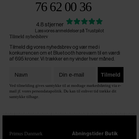
76 62 00 36
4.8 stjerner
Læs vores anmeldelser på Trustpilot
Tilmeld nyhedsbrev
Tilmeld dig vores nyhedsbrev og vær med i
konkurrencen om et Bluetooth høreværn til en værdi
af 695 kroner. Vi trækker en ny vinder hver måned.
Tilmeld
Ved tilmelding gives samtykke til at modtage markedsføring via e-
mail jf. vores persondatapolitik. Du kan til enhver tid trække dit
samtykke tilbage.
Primus Danmark
Åbningstider
Butik