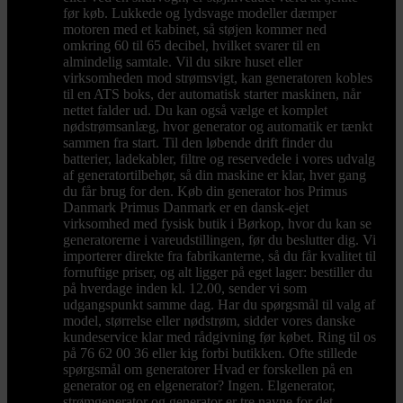
før køb. Lukkede og lydsvage modeller dæmper
motoren med et kabinet, så støjen kommer ned
omkring 60 til 65 decibel, hvilket svarer til en
almindelig samtale. Vil du sikre huset eller
virksomheden mod strømsvigt, kan generatoren kobles
til en ATS boks, der automatisk starter maskinen, når
nettet falder ud. Du kan også vælge et komplet
nødstrømsanlæg, hvor generator og automatik er tænkt
sammen fra start. Til den løbende drift finder du
batterier, ladekabler, filtre og reservedele i vores udvalg
af generatortilbehør, så din maskine er klar, hver gang
du får brug for den. Køb din generator hos Primus
Danmark Primus Danmark er en dansk-ejet
virksomhed med fysisk butik i Børkop, hvor du kan se
generatorerne i vareudstillingen, før du beslutter dig. Vi
importerer direkte fra fabrikanterne, så du får kvalitet til
fornuftige priser, og alt ligger på eget lager: bestiller du
på hverdage inden kl. 12.00, sender vi som
udgangspunkt samme dag. Har du spørgsmål til valg af
model, størrelse eller nødstrøm, sidder vores danske
kundeservice klar med rådgivning før købet. Ring til os
på 76 62 00 36 eller kig forbi butikken. Ofte stillede
spørgsmål om generatorer Hvad er forskellen på en
generator og en elgenerator? Ingen. Elgenerator,
strømgenerator og generator er tre navne for det