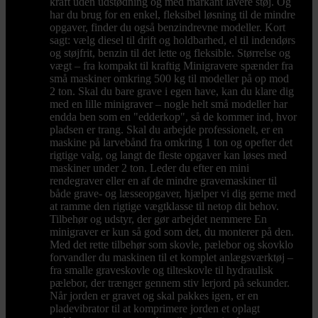
kraft uden udstødning og med markant lavere støj. Og
har du brug for en enkel, fleksibel løsning til de mindre
opgaver, finder du også benzindrevne modeller. Kort
sagt: vælg diesel til drift og holdbarhed, el til indendørs
og støjfrit, benzin til det lette og fleksible. Størrelse og
vægt – fra kompakt til kraftig Minigravere spænder fra
små maskiner omkring 500 kg til modeller på op mod
2 ton. Skal du bare grave i egen have, kan du klare dig
med en lille minigraver – nogle helt små modeller har
endda ben som en "edderkop", så de kommer ind, hvor
pladsen er trang. Skal du arbejde professionelt, er en
maskine på larvebånd fra omkring 1 ton og opefter det
rigtige valg, og langt de fleste opgaver kan løses med
maskiner under 2 ton. Leder du efter en mini
rendegraver eller en af de mindre gravemaskiner til
både grave- og læsseopgaver, hjælper vi dig gerne med
at ramme den rigtige vægtklasse til netop dit behov.
Tilbehør og udstyr, der gør arbejdet nemmere En
minigraver er kun så god som det, du monterer på den.
Med det rette tilbehør som skovle, pælebor og skovklo
forvandler du maskinen til et komplet anlægsværktøj –
fra smalle graveskovle og tilteskovle til hydraulisk
pælebor, der trænger gennem stiv lerjord på sekunder.
Når jorden er gravet og skal pakkes igen, er en
pladevibrator til at komprimere jorden et oplagt