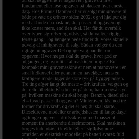
du skal lægge dræn i baghaven, grave ud til et
fundament eller løse opgaver på pladsen hver eneste
dag. Hos Primus Danmark har vi solgt minigravere til
både private og erhverv siden 2002, og vi hjælper dig
med at finde en maskine, der passer til opgaven og
ikke koster mere, end den skal. Her får du overblik
over typer, størrelser og udstyr, så du vælger rigtigt
første gang – og længere nede finder du vores aktuelle
udvalg af minigravere til salg. Sådan vælger du den
rigtige minigraver Det rigtige valg handler om
opgaven: Hvor meget skal du grave, hvor god er
adgangen, og hvor tit skal maskinen bruges? En
kompakt mini gravemaskine er nem at manøvrere i en
smal indkørsel eller gennem en havelåge, mens en
kraftigere model tager de store ryk på byggepladsen.
Tre ting afgør langt det meste – drivkraften, vægten og
det rette tilbehør. Får du styr på dem, har du også styr
på, hvilken maskine du skal bruge. Benzin, diesel eller
el – hvad passer til opgaven? Minigravere fås med tre
former for drivkraft, og det er her, du skal starte.
Dieseldrevne modeller er arbejdshesten til lange dage
og tunge opgaver – driftssikre og med masser af
moment fra anerkendte dieselmotorer. Skal maskinen
bruges indendørs, i kældre eller i støjfølsomme
områder, er elektriske modeller på batteri svaret: fuld