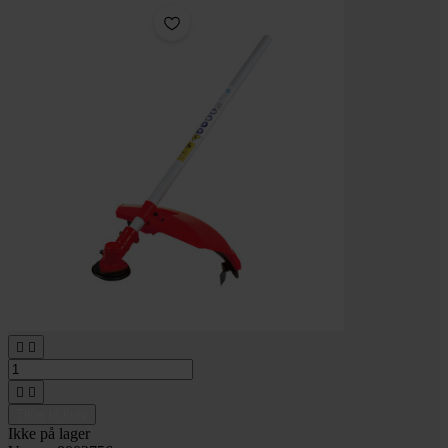




Tilføj til kurv
Ikke på lager