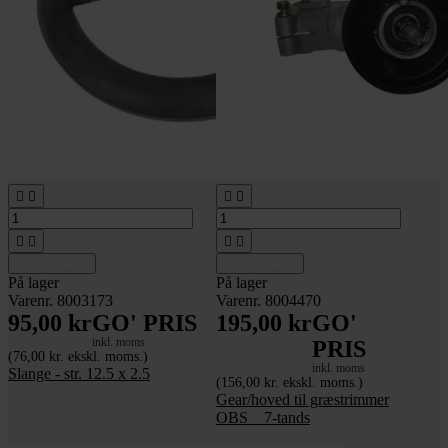








Tilføj til kurv
Tilføj til kurv
På lager
På lager
Varenr. 8003173
Varenr. 8004470
95,00 kr
GO' PRIS
195,00 kr
GO'
inkl. moms
PRIS
(76,00 kr. ekskl. moms.)
inkl. moms
Slange - str. 12.5 x 2.5
(156,00 kr. ekskl. moms.)
Gear/hoved til græstrimmer
OBS _ 7-tands