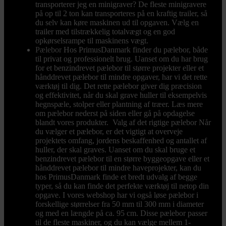
transporterer jeg en minigraver? De fleste minigravere
på op til 2 ton kan transporteres på en kraftig trailer, så
du selv kan køre maskinen ud til opgaven. Vælg en
trailer med tilstrækkelig totalvægt og en god
opkørselsrampe til maskinens vægt.
Pælebor
Hos PrimusDanmark finder du pælebor, både
til privat og professionelt brug. Uanset om du har brug
for et benzindrevet pælebor til større projekter eller et
hånddrevet pælebor til mindre opgaver, har vi det rette
værktøj til dig. Det rette pælebor giver dig præcision
og effektivitet, når du skal grave huller til eksempelvis
hegnspæle, stolper eller plantning af træer. Læs mere
om pælebor nederst på siden eller gå på opdagelse
blandt vores produkter. Valg af det rigtige pælebor Når
du vælger et pælebor, er det vigtigt at overveje
projektets omfang, jordens beskaffenhed og antallet af
huller, der skal graves. Uanset om du skal bruge et
benzindrevet pælebor til en større byggeopgave eller et
hånddrevet pælebor til mindre haveprojekter, kan du
hos PrimusDanmark finde et bredt udvalg af begge
typer, så du kan finde det perfekte værktøj til netop din
opgave. I vores webshop har vi også løse pælebor i
forskellige størrelser fra 50 mm til 300 mm i diameter
og med en længde på ca. 95 cm. Disse pælebor passer
til de fleste maskiner, og du kan vælge mellem 1-