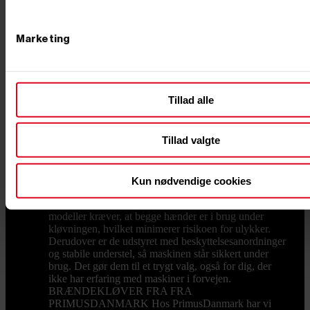
kløve op til 22 tons. Kløvning - Små maskiner kløver
kun vandret, hvorimod større brændekløvere også kan
kløve lodret. Motor - Skal den drives af benzin eller
Marketing
køre elektrisk? Kløvelængde - Hvilken længde skal dit
kløvede brænde have? Er du i tvivl om, hvilken
brændekløver der passer til dine behov, står vi klar med
hjælp og vejledning. Ring endelig til os på 76 62 00 36
for at få råd til køb, eller kom forbi vores butik i
Tillad alle
Børkop, hvor mange af vores varer også står udstillet.
HVILKEN OLIE SKAL BRUGES? Du skal bruge
hydraulikolie til din brændekløver. Hydraulikolie er
Tillad valgte
tyndere end normal olie, og derfor kan stemplet i
maskinen nemmere og hurtigere bevæge sig. Desuden
kan hydraulikolie bedre tåle høje temperaturer uden at
koge. NEM OG SIKKER BRUG, OGSÅ FOR
Kun nødvendige cookies
NYBEGYNDEREN Vores brændekløvere er designet
til både sikkerhed og brugervenlighed. De fleste
modeller kræver, at begge hænder er i brug under
kløvningen, hvilket minimerer risikoen for ulykker.
Derudover er de udstyret med beskyttelsesanordninger
og stabile understel, så maskinen står sikkert under
brug. Det gør dem til et trygt valg, også for dig, der
ikke har erfaring med maskiner i forvejen.
BRÆNDEKLØVER FRA FRA
PRIMUSDANMARK Hos PrimusDanmark har vi