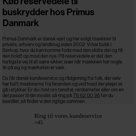
Køb reservedele til
buskrydder hos Primus
Danmark
Primus Danmark er dansk-ejet og har solgt maskiner til
private, erhverv og landbrug siden 2002. Vi har butik i
Børkop, hvor du kan komme forbi med den slidte del og få
den holdt op mod den nye. På reservedele er det den
hurtigste vej til at være sikker, især når maskinen har nogle
år på sig og mærkaten er væk.
Du får dansk kundeservice og rådgivning fra folk, der selv
har haft maskinerne fra hinanden og ved hvad der plejer at
gå i stykker. Er du i tvivl om tandtal, rørdiameter eller om en
del passer til din model, så ring på
76 62 00 36
før du
bestiller, så finder vi den rigtige sammen.
Ring til vores kundeservice
+45