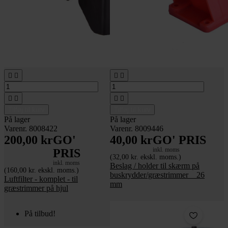








Tilføj til kurv
Tilføj til kurv
På lager
På lager
Varenr. 8008422
Varenr. 8009446
200,00 kr
GO'
40,00 kr
GO' PRIS
inkl. moms
PRIS
(32,00 kr. ekskl. moms.)
inkl. moms
Beslag / holder til skærm på
(160,00 kr. ekskl. moms.)
buskrydder/græstrimmer _ 26
Luftfilter - komplet - til
mm
græstrimmer på hjul
På tilbud!