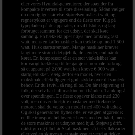
eller vores Hyundai-generatorer, der spænder fra
kompakte invertere til store dieselanlæg. Sådan vælger
du den rigtige størrelse Størrelsen måles i watt, og
regnestykket er vigtigere end de fleste tror. Kig på
typepladen på de apparater, du vil tilslutte, og læg
forbruget sammen for det udstyr, der skal køre
samtidig. En hækkeklipper nøjes med omkring 500
watt, mens en kaffemaskine kan trække op mod 1.500
watt. Husk startstrømmen. Mange maskiner kræver
langt mere strøm i det øjeblik, de tænder, end når de
kører. En kompressor eller en stor vinkelsliber kan
kortvarigt trække op til tre gange sit normale forbrug,
så et apparat på 2.000 watt kan kræve 6.000 watt i
startøjeblikket. Vælg derfor en model, hvor den
maksimale effekt ligger et godt stykke over dit samlede
behov. Er du i tvivl, så ring til os. Du får rådgivning af
folk, der selv har haft maskinerne i hånden. Tænk også
over spændingen. De fleste opgaver klares med 230
volt, men driver du større maskiner med trefasede
motorer, skal du vælge en model med 400 volt udtag.
Og skal generatoren flyttes ofte, er vægten afgørende:
en lille transportabel inverter bæres med én hånd, mens
de store maskiner er udstyret med hjul. Støjsvag drift,
nødstrøm og tilbehør Skal maskinen stå i et villakvarter
eller ved en skurvogn, er støjniveauet værd at tjekke