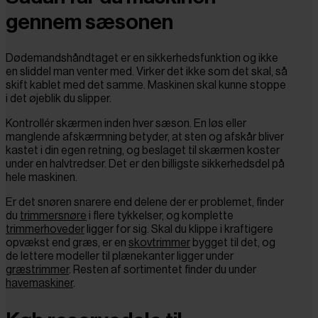
gennem sæsonen
Dødemandshåndtaget er en sikkerhedsfunktion og ikke
en sliddel man venter med. Virker det ikke som det skal, så
skift kablet med det samme. Maskinen skal kunne stoppe
i det øjeblik du slipper.
Kontrollér skærmen inden hver sæson. En løs eller
manglende afskærmning betyder, at sten og afskår bliver
kastet i din egen retning, og beslaget til skærmen koster
under en halvtredser. Det er den billigste sikkerhedsdel på
hele maskinen.
Er det snøren snarere end delene der er problemet, finder
du
trimmersnøre
i flere tykkelser, og komplette
trimmerhoveder
ligger for sig. Skal du klippe i kraftigere
opvækst end græs, er en
skovtrimmer
bygget til det, og
de lettere modeller til plænekanter ligger under
græstrimmer
. Resten af sortimentet finder du under
havemaskiner
.