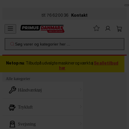
Skip to main content
tlf. 76 62 00 36
Kontakt
Søg varer og kategorier her ...
Netop nu
: Tilbud på udvalgte maskiner og værktøj
Se alle tilbud
her
Alle kategorier
håndværktøj
trykluft
svejsning