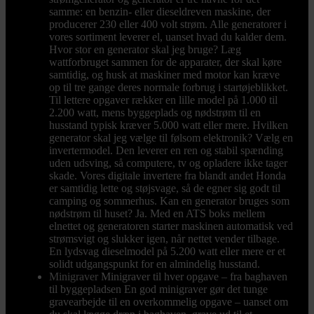
samme: en benzin- eller dieseldreven maskine, der
producerer 230 eller 400 volt strøm. Alle generatorer i
vores sortiment leverer el, uanset hvad du kalder dem.
Hvor stor en generator skal jeg bruge? Læg
wattforbruget sammen for de apparater, der skal køre
samtidig, og husk at maskiner med motor kan kræve
op til tre gange deres normale forbrug i startøjeblikket.
Til lettere opgaver rækker en lille model på 1.000 til
2.200 watt, mens byggeplads og nødstrøm til en
husstand typisk kræver 5.000 watt eller mere. Hvilken
generator skal jeg vælge til følsom elektronik? Vælg en
invertermodel. Den leverer en ren og stabil spænding
uden udsving, så computere, tv og opladere ikke tager
skade. Vores digitale invertere fra blandt andet Honda
er samtidig lette og støjsvage, så de egner sig godt til
camping og sommerhus. Kan en generator bruges som
nødstrøm til huset? Ja. Med en ATS boks mellem
elnettet og generatoren starter maskinen automatisk ved
strømsvigt og slukker igen, når nettet vender tilbage.
En lydsvag dieselmodel på 5.200 watt eller mere er et
solidt udgangspunkt for en almindelig husstand.
Minigraver
Minigraver til hver opgave – fra baghaven
til byggepladsen En god minigraver gør det tunge
gravearbejde til en overkommelig opgave – uanset om