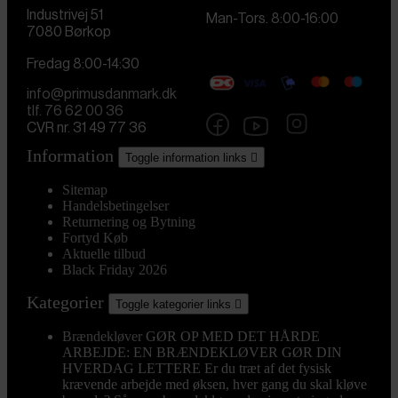
Industrivej 51
Man-Tors. 8:00-16:00
7080 Børkop
Fredag 8:00-14:30
info@primusdanmark.dk
tlf. 76 62 00 36
CVR nr. 31 49 77 36
Information
Toggle information links

Sitemap
Handelsbetingelser
Returnering og Bytning
Fortyd Køb
Aktuelle tilbud
Black Friday 2026
Kategorier
Toggle kategorier links

Brændekløver
GØR OP MED DET HÅRDE
ARBEJDE: EN BRÆNDEKLØVER GØR DIN
HVERDAG LETTERE Er du træt af det fysisk
krævende arbejde med øksen, hver gang du skal kløve