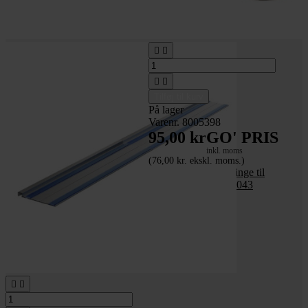




Tilføj til kurv
På lager
Varenr. 8005398
95,00 kr
GO' PRIS
inkl. moms
(76,00 kr. ekskl. moms.)
Ø85 mm Diamantklinge til
Ferm dyksav CSM1043

