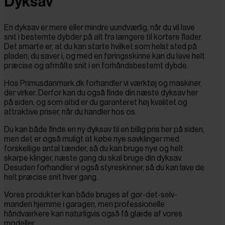
Dyksav
En dyksav er mere eller mindre uundværlig, når du vil lave
snit i bestemte dybder på alt fra længere til kortere flader.
Det smarte er, at du kan starte hvilket som helst sted på
pladen, du saver i, og med en føringsskinne kan du lave helt
præcise og afmålte snit i en forhåndsbestemt dybde.
Hos Primusdanmark.dk forhandler vi værktøj og maskiner,
der virker. Derfor kan du også finde din næste dyksav her
på siden, og som altid er du garanteret høj kvalitet og
attraktive priser, når du handler hos os.
Du kan både finde en ny dyksav til en billig pris her på siden,
men det er også muligt at købe nye savklinger med
forskellige antal tænder, så du kan bruge nye og helt
skarpe klinger, næste gang du skal bruge din dyksav.
Desuden forhandler vi også styreskinner, så du kan lave de
helt præcise snit hver gang.
Vores produkter kan både bruges af gør-det-selv-
manden hjemme i garagen, men professionelle
håndværkere kan naturligvis også få glæde af vores
modeller.