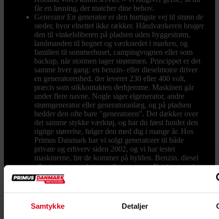
får en løsning, der matcher dine behov.
Generator
En generator er den hurtigste vej til strøm de
steder, hvor elnettet ikke rækker. Håndværkeren bruger
den til vinkelsliberen på pladsen uden byggestrøm,
landmanden til hegnet og værkstedet i marken, og
familien til sommerhuset, campingvognen eller som
backup, når stormen tager strømmen. Princippet er det
samme hver gang: en benzin- eller dieselmotor driver
en generatorenhed, der leverer 230 eller 400 volt,
præcis som stikkontakten derhjemme. Maskinen går
under flere navne. Nogle siger elgenerator, andre
strømgenerator eller generatoranlæg, og på pladsen
hedder den ofte bare "generatoren". Det dækker over
det samme stykke værktøj, og har du først fundet den
rigtige størrelse, følger den med dig i mange år. Hos
Primus Danmark har vi solgt generatorer til både
private og erhverv siden 2002, og vi har testet
maskinerne, før de kommer på hylden. Benzin, diesel
eller inverter: vælg type efter opgaven Det første valg
står mellem tre typer. En benzingenerator er den
klassiske allrounder til værksted, have og byggeplads.
Den er billigst i anskaffelse, nem at starte og findes fra
små transportable modeller til kraftige maskiner på
Samtykke
Detaljer
næsten 8.000 watt. Skal maskinen køre mange timer i