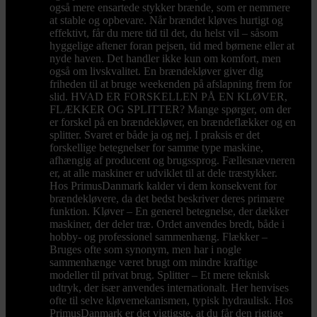
også mere ensartede stykker brænde, som er nemmere
at stable og opbevare. Når brændet kløves hurtigt og
effektivt, får du mere tid til det, du helst vil – såsom
hyggelige aftener foran pejsen, tid med børnene eller at
nyde haven. Det handler ikke kun om komfort, men
også om livskvalitet. En brændekløver giver dig
friheden til at bruge weekenden på afslapning frem for
slid. HVAD ER FORSKELLEN PÅ EN KLØVER,
FLÆKKER OG SPLITTER? Mange spørger, om der
er forskel på en brændekløver, en brændeflækker og en
splitter. Svaret er både ja og nej. I praksis er det
forskellige betegnelser for samme type maskine,
afhængig af producent og brugssprog. Fællesnævneren
er, at alle maskiner er udviklet til at dele træstykker.
Hos PrimusDanmark kalder vi dem konsekvent for
brændekløvere, da det bedst beskriver deres primære
funktion. Kløver – En generel betegnelse, der dækker
maskiner, der deler træ. Ordet anvendes bredt, både i
hobby- og professionel sammenhæng. Flækker –
Bruges ofte som synonym, men har i nogle
sammenhænge været brugt om mindre kraftige
modeller til privat brug. Splitter – Et mere teknisk
udtryk, der især anvendes internationalt. Her henvises
ofte til selve kløvemekanismen, typisk hydraulisk. Hos
PrimusDanmark er det vigtigste, at du får den rigtige