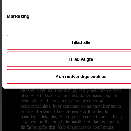
så et apparat på 2.000 watt kan kræve 6.000 watt i
startøjeblikket. Vælg derfor en model, hvor den
maksimale effekt ligger et godt stykke over dit samlede
behov. Er du i tvivl, så ring til os. Du får rådgivning af
Marketing
folk, der selv har haft maskinerne i hånden. Tænk også
over spændingen. De fleste opgaver klares med 230
volt, men driver du større maskiner med trefasede
motorer, skal du vælge en model med 400 volt udtag.
Tillad alle
Og skal generatoren flyttes ofte, er vægten afgørende:
en lille transportabel inverter bæres med én hånd, mens
de store maskiner er udstyret med hjul. Støjsvag drift,
nødstrøm og tilbehør Skal maskinen stå i et villakvarter
Tillad valgte
eller ved en skurvogn, er støjniveauet værd at tjekke
før køb. Lukkede og lydsvage modeller dæmper
motoren med et kabinet, så støjen kommer ned
Kun nødvendige cookies
omkring 60 til 65 decibel, hvilket svarer til en
almindelig samtale. Vil du sikre huset eller
virksomheden mod strømsvigt, kan generatoren kobles
til en ATS boks, der automatisk starter maskinen, når
nettet falder ud. Du kan også vælge et komplet
nødstrømsanlæg, hvor generator og automatik er tænkt
sammen fra start. Til den løbende drift finder du
batterier, ladekabler, filtre og reservedele i vores udvalg
af generatortilbehør, så din maskine er klar, hver gang
du får brug for den. Køb din generator hos Primus