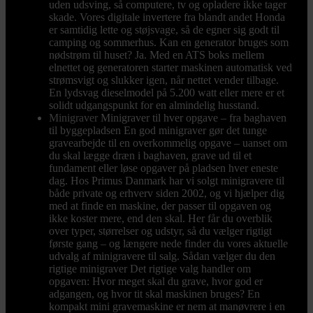
uden udsving, så computere, tv og opladere ikke tager
skade. Vores digitale invertere fra blandt andet Honda
er samtidig lette og støjsvage, så de egner sig godt til
camping og sommerhus. Kan en generator bruges som
nødstrøm til huset? Ja. Med en ATS boks mellem
elnettet og generatoren starter maskinen automatisk ved
strømsvigt og slukker igen, når nettet vender tilbage.
En lydsvag dieselmodel på 5.200 watt eller mere er et
solidt udgangspunkt for en almindelig husstand.
Minigraver
Minigraver til hver opgave – fra baghaven
til byggepladsen En god minigraver gør det tunge
gravearbejde til en overkommelig opgave – uanset om
du skal lægge dræn i baghaven, grave ud til et
fundament eller løse opgaver på pladsen hver eneste
dag. Hos Primus Danmark har vi solgt minigravere til
både private og erhverv siden 2002, og vi hjælper dig
med at finde en maskine, der passer til opgaven og
ikke koster mere, end den skal. Her får du overblik
over typer, størrelser og udstyr, så du vælger rigtigt
første gang – og længere nede finder du vores aktuelle
udvalg af minigravere til salg. Sådan vælger du den
rigtige minigraver Det rigtige valg handler om
opgaven: Hvor meget skal du grave, hvor god er
adgangen, og hvor tit skal maskinen bruges? En
kompakt mini gravemaskine er nem at manøvrere i en