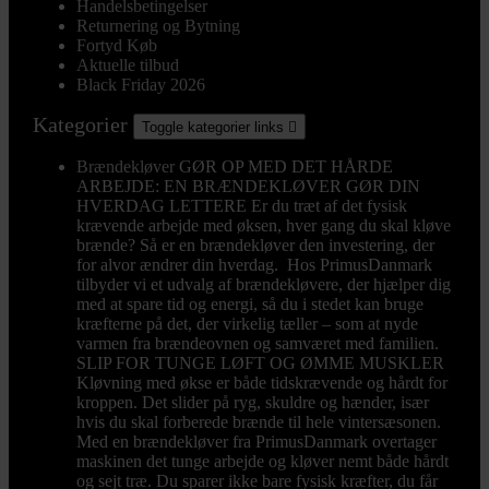
Handelsbetingelser
Returnering og Bytning
Fortyd Køb
Aktuelle tilbud
Black Friday 2026
Kategorier
Toggle kategorier links

Brændekløver
GØR OP MED DET HÅRDE
ARBEJDE: EN BRÆNDEKLØVER GØR DIN
HVERDAG LETTERE Er du træt af det fysisk
krævende arbejde med øksen, hver gang du skal kløve
brænde? Så er en brændekløver den investering, der
for alvor ændrer din hverdag. Hos PrimusDanmark
tilbyder vi et udvalg af brændekløvere, der hjælper dig
med at spare tid og energi, så du i stedet kan bruge
kræfterne på det, der virkelig tæller – som at nyde
varmen fra brændeovnen og samværet med familien.
SLIP FOR TUNGE LØFT OG ØMME MUSKLER
Kløvning med økse er både tidskrævende og hårdt for
kroppen. Det slider på ryg, skuldre og hænder, især
hvis du skal forberede brænde til hele vintersæsonen.
Med en brændekløver fra PrimusDanmark overtager
maskinen det tunge arbejde og kløver nemt både hårdt
og sejt træ. Du sparer ikke bare fysisk kræfter, du får