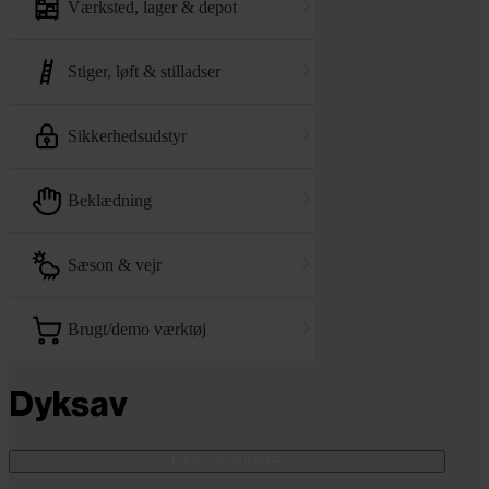
værksted, lager & depot
stiger, løft & stilladser
sikkerhedsudstyr
beklædning
sæson & vejr
brugt/demo værktøj
Dyksav
Filtrer produkter