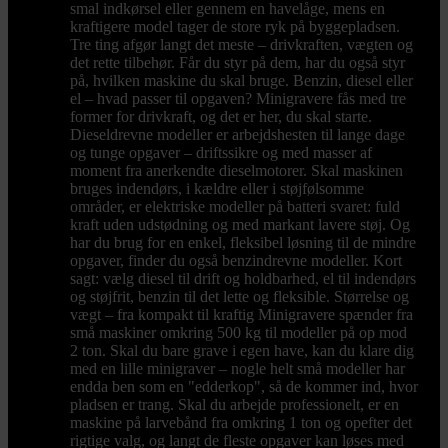
smal indkørsel eller gennem en havelåge, mens en
kraftigere model tager de store ryk på byggepladsen.
Tre ting afgør langt det meste – drivkraften, vægten og
det rette tilbehør. Får du styr på dem, har du også styr
på, hvilken maskine du skal bruge. Benzin, diesel eller
el – hvad passer til opgaven? Minigravere fås med tre
former for drivkraft, og det er her, du skal starte.
Dieseldrevne modeller er arbejdshesten til lange dage
og tunge opgaver – driftssikre og med masser af
moment fra anerkendte dieselmotorer. Skal maskinen
bruges indendørs, i kældre eller i støjfølsomme
områder, er elektriske modeller på batteri svaret: fuld
kraft uden udstødning og med markant lavere støj. Og
har du brug for en enkel, fleksibel løsning til de mindre
opgaver, finder du også benzindrevne modeller. Kort
sagt: vælg diesel til drift og holdbarhed, el til indendørs
og støjfrit, benzin til det lette og fleksible. Størrelse og
vægt – fra kompakt til kraftig Minigravere spænder fra
små maskiner omkring 500 kg til modeller på op mod
2 ton. Skal du bare grave i egen have, kan du klare dig
med en lille minigraver – nogle helt små modeller har
endda ben som en "edderkop", så de kommer ind, hvor
pladsen er trang. Skal du arbejde professionelt, er en
maskine på larvebånd fra omkring 1 ton og opefter det
rigtige valg, og langt de fleste opgaver kan løses med