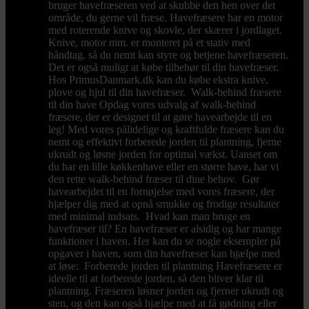
bruger havefræseren ved at skubbe den hen over det
område, du gerne vil fræse. Havefræsere har en motor
med roterende knive og skovle, der skærer i jordlaget.
Knive, motor mm. er monteret på et stativ med
håndtag, så du nemt kan styre og betjene havefræseren.
Det er også muligt at købe tilbehør til din havefræser.
Hos PrimusDanmark.dk kan du købe ekstra knive,
plove og hjul til din havefræser. Walk-behind fræsere
til din have Opdag vores udvalg af walk-behind
fræsere, der er designet til at gøre havearbejde til en
leg! Med vores pålidelige og kraftfulde fræsere kan du
nemt og effektivt forberede jorden til plantning, fjerne
ukrudt og løsne jorden for optimal vækst. Uanset om
du har en lille køkkenhave eller en større have, har vi
den rette walk-behind fræser til dine behov. Gør
havearbejdet til en fornøjelse med vores fræsere, der
hjælper dig med at opnå smukke og frodige resultater
med minimal indsats. Hvad kan man bruge en
havefræser til? En havefræser er alsidig og har mange
funktioner i haven. Her kan du se nogle eksempler på
opgaver i haven, som din havefræser kan hjælpe med
at løse: Forberede jorden til plantning Havefræsere er
ideelle til at forberede jorden, så den bliver klar til
plantning. Fræseren løsner jorden og fjerner ukrudt og
sten, og den kan også hjælpe med at få gødning eller