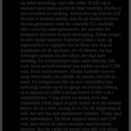
og stabil spænding, vejer ofte under 20 kilo og er
markant mere støjsvag end de åbne modeller. Derfor er
den favoritten til camping, sommerhus og festival. Går
du efter et bestemt mærke, kan du gå direkte til vores
Honda-generatorer med de velkendte EU-modeller
eller vores Hyundai-generatorer, der spænder fra
kompakte invertere til store dieselanlæg. Sådan vælger
du den rigtige størrelse Størrelsen måles i watt, og
regnestykket er vigtigere end de fleste tror. Kig på
typepladen på de apparater, du vil tilslutte, og læg
forbruget sammen for det udstyr, der skal køre
samtidig. En hækkeklipper nøjes med omkring 500
watt, mens en kaffemaskine kan trække op mod 1.500
watt. Husk startstrømmen. Mange maskiner kræver
langt mere strøm i det øjeblik, de tænder, end når de
kører. En kompressor eller en stor vinkelsliber kan
kortvarigt trække op til tre gange sit normale forbrug,
så et apparat på 2.000 watt kan kræve 6.000 watt i
startøjeblikket. Vælg derfor en model, hvor den
maksimale effekt ligger et godt stykke over dit samlede
behov. Er du i tvivl, så ring til os. Du får rådgivning af
folk, der selv har haft maskinerne i hånden. Tænk også
over spændingen. De fleste opgaver klares med 230
volt, men driver du større maskiner med trefasede
motorer, skal du vælge en model med 400 volt udtag.