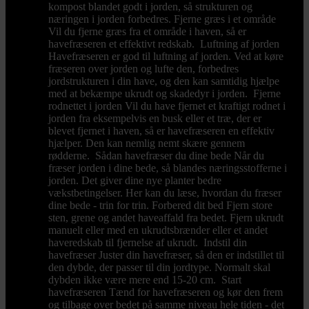
kompost blandet godt i jorden, så strukturen og
næringen i jorden forbedres. Fjerne græs i et område
Vil du fjerne græs fra et område i haven, så er
havefræseren et effektivt redskab. Luftning af jorden
Havefræseren er god til luftning af jorden. Ved at køre
fræseren over jorden og lufte den, forbedres
jordstrukturen i din have, og den kan samtidig hjælpe
med at bekæmpe ukrudt og skadedyr i jorden. Fjerne
rodnettet i jorden Vil du have fjernet et kraftigt rodnet i
jorden fra eksempelvis en busk eller et træ, der er
blevet fjernet i haven, så er havefræseren en effektiv
hjælper. Den kan nemlig nemt skære gennem
rødderne. Sådan havefræser du dine bede Når du
fræser jorden i dine bede, så blandes næringsstofferne i
jorden. Det giver dine nye planter bedre
vækstbetingelser. Her kan du læse, hvordan du fræser
dine bede - trin for trin. Forbered dit bed Fjern store
sten, grene og andet haveaffald fra bedet. Fjern ukrudt
manuelt eller med en ukrudtsbrænder eller et andet
haveredskab til fjernelse af ukrudt. Indstil din
havefræser Juster din havefræser, så den er indstillet til
den dybde, der passer til din jordtype. Normalt skal
dybden ikke være mere end 15-20 cm. Start
havefræseren Tænd for havefræseren og kør den frem
og tilbage over bedet på samme niveau hele tiden - det