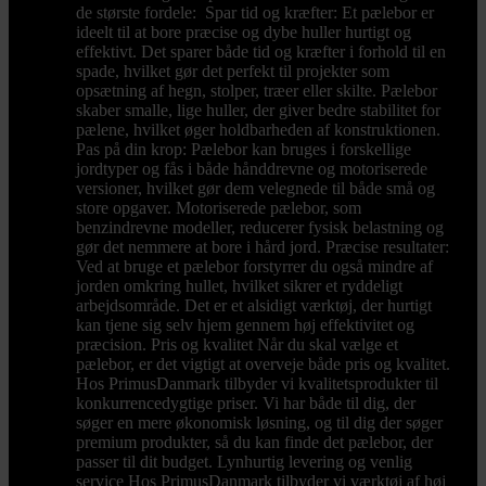
de største fordele: Spar tid og kræfter: Et pælebor er
ideelt til at bore præcise og dybe huller hurtigt og
effektivt. Det sparer både tid og kræfter i forhold til en
spade, hvilket gør det perfekt til projekter som
opsætning af hegn, stolper, træer eller skilte. Pælebor
skaber smalle, lige huller, der giver bedre stabilitet for
pælene, hvilket øger holdbarheden af konstruktionen.
Pas på din krop: Pælebor kan bruges i forskellige
jordtyper og fås i både hånddrevne og motoriserede
versioner, hvilket gør dem velegnede til både små og
store opgaver. Motoriserede pælebor, som
benzindrevne modeller, reducerer fysisk belastning og
gør det nemmere at bore i hård jord. Præcise resultater:
Ved at bruge et pælebor forstyrrer du også mindre af
jorden omkring hullet, hvilket sikrer et ryddeligt
arbejdsområde. Det er et alsidigt værktøj, der hurtigt
kan tjene sig selv hjem gennem høj effektivitet og
præcision. Pris og kvalitet Når du skal vælge et
pælebor, er det vigtigt at overveje både pris og kvalitet.
Hos PrimusDanmark tilbyder vi kvalitetsprodukter til
konkurrencedygtige priser. Vi har både til dig, der
søger en mere økonomisk løsning, og til dig der søger
premium produkter, så du kan finde det pælebor, der
passer til dit budget. Lynhurtig levering og venlig
service Hos PrimusDanmark tilbyder vi værktøj af høj