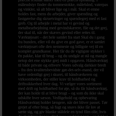
måleudstyr finder du tommestokke, målebånd, vaterpas
og vinkler, så alt bliver lige og i mål. Skal et emne
holdes fast, mens du arbejder, giver spænding og
fastgørelse dig skruetvinger og spændegrej med et fast
greb. Og til arbejde i metal har vi gevind og
metalbearbejdning med gevindskærere, file og det grej,
der skal til, når der skæres gevind eller rettes til.
Værktøjssæt – det hele samlet fra start Skal du i gang
fra bunden, eller vil du give en god gave, er et samlet
værktøjssæt ofte den nemmeste og billigste vej til en
komplet grundkasse. Her får du de vigtigste stykker i
én pakke, klar til brug – og du undgår at stå og mangle
netop det ene stykke grej midt i opgaven. Håndværktøj
til både private og erhverv Vores udvalg dækker bredt
– fra den kvalitetsbevidste gør-det-selv-mand, der vil
have ordentligt grej i skuret, til håndværkeren og
virksomheden, der stiller krav til holdbarhed og
driftssikkerhed hver dag. Vi vælger vores sortiment
med drift og holdbarhed for øje, så du får håndværktøj,
der kan holde til at blive brugt – og som du ikke skal
udskifte hver sæson. Vedligehold og opbevaring
Håndværktøj holder længere, når det bliver passet. Tør
grejet af efter brug, så fugt og snavs ikke får lov at
sætte sig, og giv blanke ståldele en tynd film olie, hvis