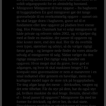
solidt udgangspunkt for en almindelig husstand.
Minigraver
Minigraver til hver opgave – fra baghaven
til byggepladsen En god minigraver gør det tunge
gravearbejde til en overkommelig opgave – uanset om
du skal lægge dræn i baghaven, grave ud til et
fundament eller løse opgaver på pladsen hver eneste
dag. Hos Primus Danmark har vi solgt minigravere til
både private og erhverv siden 2002, og vi hjælper dig
med at finde en maskine, der passer til opgaven og
ikke koster mere, end den skal. Her får du overblik
over typer, størrelser og udstyr, så du vælger rigtigt
første gang – og længere nede finder du vores aktuelle
udvalg af minigravere til salg. Sådan vælger du den
rigtige minigraver Det rigtige valg handler om
opgaven: Hvor meget skal du grave, hvor god er
adgangen, og hvor tit skal maskinen bruges? En
kompakt mini gravemaskine er nem at manøvrere i en
smal indkørsel eller gennem en havelåge, mens en
kraftigere model tager de store ryk på byggepladsen.
Tre ting afgør langt det meste – drivkraften, vægten og
det rette tilbehør. Får du styr på dem, har du også styr
på, hvilken maskine du skal bruge. Benzin, diesel eller
el – hvad passer til opgaven? Minigravere fås med tre
former for drivkraft, og det er her, du skal starte.
Dieseldrevne modeller er arbejdshesten til lange dage