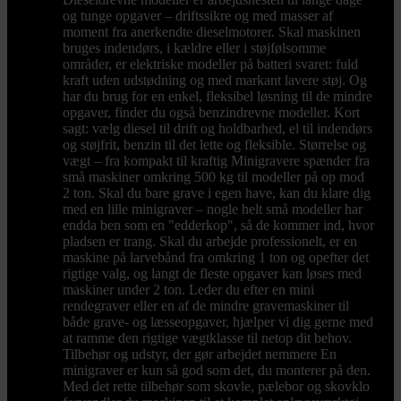
og tunge opgaver – driftssikre og med masser af
moment fra anerkendte dieselmotorer. Skal maskinen
bruges indendørs, i kældre eller i støjfølsomme
områder, er elektriske modeller på batteri svaret: fuld
kraft uden udstødning og med markant lavere støj. Og
har du brug for en enkel, fleksibel løsning til de mindre
opgaver, finder du også benzindrevne modeller. Kort
sagt: vælg diesel til drift og holdbarhed, el til indendørs
og støjfrit, benzin til det lette og fleksible. Størrelse og
vægt – fra kompakt til kraftig Minigravere spænder fra
små maskiner omkring 500 kg til modeller på op mod
2 ton. Skal du bare grave i egen have, kan du klare dig
med en lille minigraver – nogle helt små modeller har
endda ben som en "edderkop", så de kommer ind, hvor
pladsen er trang. Skal du arbejde professionelt, er en
maskine på larvebånd fra omkring 1 ton og opefter det
rigtige valg, og langt de fleste opgaver kan løses med
maskiner under 2 ton. Leder du efter en mini
rendegraver eller en af de mindre gravemaskiner til
både grave- og læsseopgaver, hjælper vi dig gerne med
at ramme den rigtige vægtklasse til netop dit behov.
Tilbehør og udstyr, der gør arbejdet nemmere En
minigraver er kun så god som det, du monterer på den.
Med det rette tilbehør som skovle, pælebor og skovklo