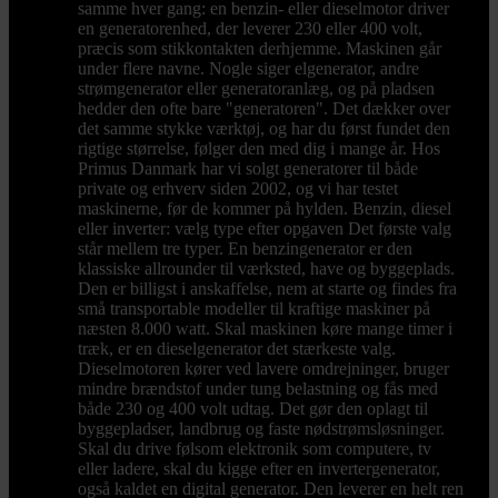
samme hver gang: en benzin- eller dieselmotor driver
en generatorenhed, der leverer 230 eller 400 volt,
præcis som stikkontakten derhjemme. Maskinen går
under flere navne. Nogle siger elgenerator, andre
strømgenerator eller generatoranlæg, og på pladsen
hedder den ofte bare "generatoren". Det dækker over
det samme stykke værktøj, og har du først fundet den
rigtige størrelse, følger den med dig i mange år. Hos
Primus Danmark har vi solgt generatorer til både
private og erhverv siden 2002, og vi har testet
maskinerne, før de kommer på hylden. Benzin, diesel
eller inverter: vælg type efter opgaven Det første valg
står mellem tre typer. En benzingenerator er den
klassiske allrounder til værksted, have og byggeplads.
Den er billigst i anskaffelse, nem at starte og findes fra
små transportable modeller til kraftige maskiner på
næsten 8.000 watt. Skal maskinen køre mange timer i
træk, er en dieselgenerator det stærkeste valg.
Dieselmotoren kører ved lavere omdrejninger, bruger
mindre brændstof under tung belastning og fås med
både 230 og 400 volt udtag. Det gør den oplagt til
byggepladser, landbrug og faste nødstrømsløsninger.
Skal du drive følsom elektronik som computere, tv
eller ladere, skal du kigge efter en invertergenerator,
også kaldet en digital generator. Den leverer en helt ren