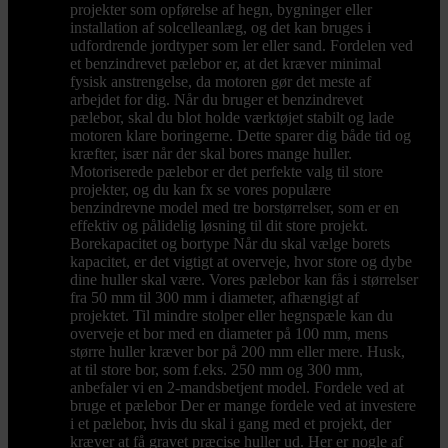
projekter som opførelse af hegn, bygninger eller
installation af solcelleanlæg, og det kan bruges i
udfordrende jordtyper som ler eller sand. Fordelen ved
et benzindrevet pælebor er, at det kræver minimal
fysisk anstrengelse, da motoren gør det meste af
arbejdet for dig. Når du bruger et benzindrevet
pælebor, skal du blot holde værktøjet stabilt og lade
motoren klare boringerne. Dette sparer dig både tid og
kræfter, især når der skal bores mange huller.
Motoriserede pælebor er det perfekte valg til store
projekter, og du kan fx se vores populære
benzindrevne model med tre borstørrelser, som er en
effektiv og pålidelig løsning til dit store projekt.
Borekapacitet og bortype Når du skal vælge borets
kapacitet, er det vigtigt at overveje, hvor store og dybe
dine huller skal være. Vores pælebor kan fås i størrelser
fra 50 mm til 300 mm i diameter, afhængigt af
projektet. Til mindre stolper eller hegnspæle kan du
overveje et bor med en diameter på 100 mm, mens
større huller kræver bor på 200 mm eller mere. Husk,
at til store bor, som f.eks. 250 mm og 300 mm,
anbefaler vi en 2-mandsbetjent model. Fordele ved at
bruge et pælebor Der er mange fordele ved at investere
i et pælebor, hvis du skal i gang med et projekt, der
kræver at få gravet præcise huller ud. Her er nogle af