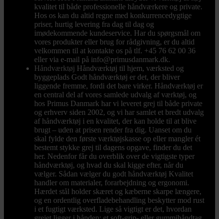
kvalitet til både professionelle håndværkere og private.
Hos os kan du altid regne med konkurrencedygtige
priser, hurtig levering fra dag til dag og
imødekommende kundeservice. Har du spørgsmål om
vores produkter eller brug for rådgivning, er du altid
velkommen til at kontakte os på tlf. +45 76 62 00 36
eller via e-mail på info@primusdanmark.dk.
Håndværktøj
Håndværktøj til hjem, værksted og
byggeplads Godt håndværktøj er det, der bliver
liggende fremme, fordi det bare virker. Håndværktøj er
en central del af vores samlede udvalg af værktøj, og
hos Primus Danmark har vi leveret grej til både private
og erhverv siden 2002, og vi har samlet et bredt udvalg
af håndværktøj i en kvalitet, der kan holde til at blive
brugt – uden at prisen render fra dig. Uanset om du
skal fylde den første værktøjskasse op eller mangler ét
bestemt stykke grej til dagens opgave, finder du det
her. Nedenfor får du overblik over de vigtigste typer
håndværktøj, og hvad du skal kigge efter, når du
vælger. Sådan vælger du godt håndværktøj Kvalitet
handler om materialer, forarbejdning og ergonomi.
Hærdet stål holder skæret og kæberne skarpe længere,
og en ordentlig overfladebehandling beskytter mod rust
i et fugtigt værksted. Lige så vigtigt er det, hvordan
grejet ligger i hånden: et soft-grip- eller gummihåndtag