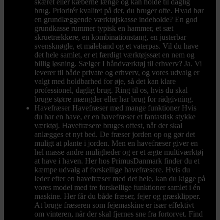
skæret eller kæberne længe og kan holde til daglig
brug. Prioritér kvalitet på det, du bruger ofte. Hvad bør
en grundlæggende værktøjskasse indeholde? En god
grundkasse rummer typisk en hammer, et sæt
skruetrækkere, en kombinationstang, en justerbar
svensknøgle, et målebånd og et vaterpas. Vil du have
det hele samlet, er et færdigt værktøjssæt en nem og
billig løsning. Sælger I håndværktøj til erhverv? Ja. Vi
leverer til både private og erhverv, og vores udvalg er
valgt med holdbarhed for øje, så det kan klare
professionel, daglig brug. Ring til os, hvis du skal
bruge større mængder eller har brug for rådgivning.
Havefræser
Havefræser med mange funktioner Hvis
du har en have, er en havefræser et fantastisk stykke
værktøj. Havefræsere bruges oftest, når der skal
anlægges et nyt bed. De fræser jorden op og gør det
muligt at plante i jorden. Men en havefræser giver en
hel masse andre muligheder og er et ægte multiværktøj
at have i haven. Her hos PrimusDanmark finder du et
kæmpe udvalg af forskellige havefræsere. Hvis du
leder efter en havefræser med det hele, kan du kigge på
vores model med tre forskellige funktioner samlet i én
maskine. Her får du både fræser, fejer og græsklipper.
At bruge fræseren som fejemaskine er især effektivt
om vinteren, når der skal fjernes sne fra fortorvet. Find