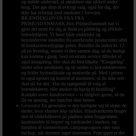
og stabile understel, så maskinen står sikkert under
brug. Det gør dem til et trygt valg, også for dig, der
ikke har erfaring med maskiner i forvejen.
BRÆNDEKLØVER FRA FRA
PRIMUSDANMARK Hos PrimusDanmark har vi
gjort det nemt for dig at finde en pålidelig og effektiv
brændekløver. Vi fører både elektriske og
benzindrevne modeller fra anerkendte producenter altid
til konkurrencedygtige priser. Bestiller du inden kl. 12
på en hverdag, sender vi den samme dag, så du hurtigt
kan komme i gang. Som en ekstra service tilbyder vi
også klargøring. Her skal du blot tilkøbe ”Klargøring”
under selve produktet, og så samler vi brændekløveren
og fylder hydraulikolie og motorolie på. Med i prisen
er også opstart og kontrol af maskinen, så du ikke selv
skal stå for det. Har du spørgsmål til valg af
brændekløver, eller ønsker du hjælp til bestilling?
Kontakt vores kundeservice – vi rådgiver gerne, så du
får en løsning, der matcher dine behov.
Generator
En generator er den hurtigste vej til strøm de
steder, hvor elnettet ikke rækker. Håndværkeren bruger
den til vinkelsliberen på pladsen uden byggestrøm,
landmanden til hegnet og værkstedet i marken, og
familien til sommerhuset, campingvognen eller som
backup, når stormen tager strømmen. Princippet er det