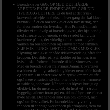
Brændekløver
GØR OP MED DET HÅRDE
ARBEJDE: EN BRÆNDEKLØVER GØR DIN
HVERDAG LETTERE Er du træt af det fysisk
krævende arbejde med øksen, hver gang du skal kløve
brænde? Så er en brændekløver den investering, der
for alvor ændrer din hverdag. Hos PrimusDanmark
tilbyder vi et udvalg af brændekløvere, der hjælper dig
med at spare tid og energi, så du i stedet kan bruge
kræfterne på det, der virkelig tæller – som at nyde
varmen fra brændeovnen og samværet med familien.
SLIP FOR TUNGE LØFT OG ØMME MUSKLER
Kløvning med økse er både tidskrævende og hårdt for
kroppen. Det slider på ryg, skuldre og hænder, især
hvis du skal forberede brænde til hele vintersæsonen.
Med en brændekløver fra PrimusDanmark overtager
maskinen det tunge arbejde og kløver nemt både hårdt
og sejt træ. Du sparer ikke bare fysisk kræfter, du får
også mere ensartede stykker brænde, som er nemmere
at stable og opbevare. Når brændet kløves hurtigt og
effektivt, får du mere tid til det, du helst vil – såsom
hyggelige aftener foran pejsen, tid med børnene eller at
nyde haven. Det handler ikke kun om komfort, men
også om livskvalitet. En brændekløver giver dig
friheden til at bruge weekenden på afslapning frem for