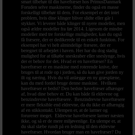
smart tilbehør til din havefræser hos PrimusDanmark
Foruden selve maskinerne, finder du også en masse
forskelligt tilbehør til dem. For eksempel er det intet
problem, hvis dine klinger bliver slidte eller går i
stykker. Vi leverer både klinger til nyere modeller, men
også ældre modeller fra før 2014. Ligesom de mindre
modeller med tre forskellige muligheder, kan du også
få fræsere, der er dedikerede til en enkelt funktion. For
eksempel har vi helt almindelige fræsere, der er
beregnet til arbejdet i haven. Her har du dog stadig
mulighed for at tilkøbe sneskraber eller sneslynge, hvis
der er behov for det. Hvad er en havefræser? En
havefræser er en maskine med roterende knive, der
bruges til at rode op i jorden, så du kan give jorden ny
ilt og næring. Hvis du vil anlægge en ny græsplæne,
kan du med fordel bruge denne maskine. Hvilken
havefræser er bedst? Den bedste havefræser afhænger
af, hvad dine behov er. Du kan både få eldrevne og
benzindrevne havefræsere. Benzindrevne havefræsere
er mere fleksible end eldrevne, da du ikke er afhængig
af en stikkontakt. Ulempen er, at de larmer og
forurener meget. Eldrevne havefræsere larmer næsten
ikke, og så er de mere miljøvenlige. En ulempe er, at
du skal slæbe rundt på en ledning til den eldrevne
havefræser. Hvordan bruger man en havefræser? Du