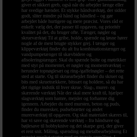
giver et sikkert greb, også når du arbejder længe eller
har svedige hænder. Et stykke håndværktøj, der sidder
godt, sliter mindre på hånd og håndled – og gør
arbejdet både hurtigere og mere præcist. Vores råd er
enkelt: vælg det, der passer til opgaven, og prioritér
kvalitet på det, du bruger ofte. Tænger, nøgler og
skrueværktøj Til at gribe, holde, spænde og løsne hører
nogle af de mest brugte stykker grej. I tænger og
klippeværktøj finder du alt fra kombinationstænger og
vandpumpetænger til skævbidere og
afisoleringstænger. Skal du spænde bolte og møtrikker
med styr på momentet, er nøgler og momentværktøj –
herunder topnøglesæt og ring-/gaffelnøgler – det rette
sted at starte. Og til skruearbejdet finder du skruer og
bits med skruetrækkere, bitssæt og holdere, så du har
det rigtige indstik til hver skrue. Slag-, murer- og
skærende værktøj Når der skal mere kraft til, hjælper
slagværktøj som hamre, mejsler og forhamre dig
igennem. Arbejder du med mursten, beton og puds,
finder du muresker, pudsebrætter og andet
murerværktøj til opgaven. Og skal materialet skæres til,
har vi save og skærende værktøj – fra håndsave og
bøjlesave til hobbyknive og det skarpe grej, der giver
et rent snit. Måling, spænding og metalbearbejdning Et
præcist resultat starter med en præcis opmåling. I