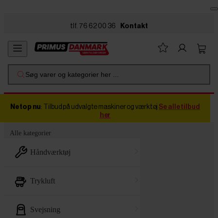
Skip to main content
tlf. 76 62 00 36
Kontakt
Søg varer og kategorier her ...
Netop nu
: Tilbud på udvalgte maskiner og værktøj
Se alle tilbud
her
Alle kategorier
håndværktøj
trykluft
svejsning