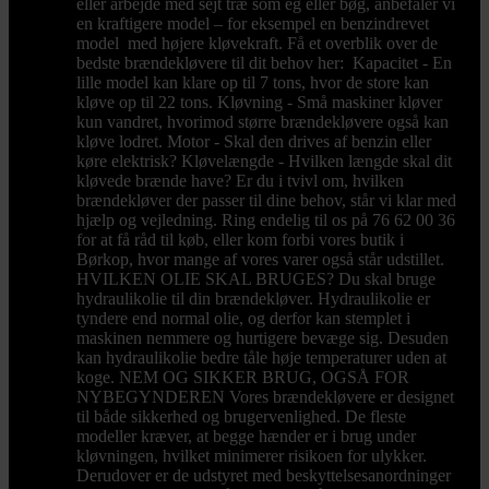
eller arbejde med sejt træ som eg eller bøg, anbefaler vi
en kraftigere model – for eksempel en benzindrevet
model med højere kløvekraft. Få et overblik over de
bedste brændekløvere til dit behov her: Kapacitet - En
lille model kan klare op til 7 tons, hvor de store kan
kløve op til 22 tons. Kløvning - Små maskiner kløver
kun vandret, hvorimod større brændekløvere også kan
kløve lodret. Motor - Skal den drives af benzin eller
køre elektrisk? Kløvelængde - Hvilken længde skal dit
kløvede brænde have? Er du i tvivl om, hvilken
brændekløver der passer til dine behov, står vi klar med
hjælp og vejledning. Ring endelig til os på 76 62 00 36
for at få råd til køb, eller kom forbi vores butik i
Børkop, hvor mange af vores varer også står udstillet.
HVILKEN OLIE SKAL BRUGES? Du skal bruge
hydraulikolie til din brændekløver. Hydraulikolie er
tyndere end normal olie, og derfor kan stemplet i
maskinen nemmere og hurtigere bevæge sig. Desuden
kan hydraulikolie bedre tåle høje temperaturer uden at
koge. NEM OG SIKKER BRUG, OGSÅ FOR
NYBEGYNDEREN Vores brændekløvere er designet
til både sikkerhed og brugervenlighed. De fleste
modeller kræver, at begge hænder er i brug under
kløvningen, hvilket minimerer risikoen for ulykker.
Derudover er de udstyret med beskyttelsesanordninger