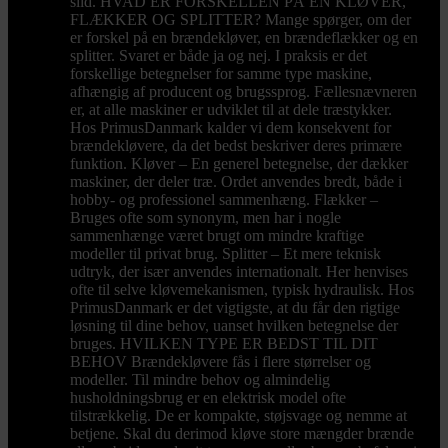
slid. HVAD ER FORSKELLEN PÅ EN KLØVER,
FLÆKKER OG SPLITTER? Mange spørger, om der
er forskel på en brændekløver, en brændeflækker og en
splitter. Svaret er både ja og nej. I praksis er det
forskellige betegnelser for samme type maskine,
afhængig af producent og brugssprog. Fællesnævneren
er, at alle maskiner er udviklet til at dele træstykker.
Hos PrimusDanmark kalder vi dem konsekvent for
brændekløvere, da det bedst beskriver deres primære
funktion. Kløver – En generel betegnelse, der dækker
maskiner, der deler træ. Ordet anvendes bredt, både i
hobby- og professionel sammenhæng. Flækker –
Bruges ofte som synonym, men har i nogle
sammenhænge været brugt om mindre kraftige
modeller til privat brug. Splitter – Et mere teknisk
udtryk, der især anvendes internationalt. Her henvises
ofte til selve kløvemekanismen, typisk hydraulisk. Hos
PrimusDanmark er det vigtigste, at du får den rigtige
løsning til dine behov, uanset hvilken betegnelse der
bruges. HVILKEN TYPE ER BEDST TIL DIT
BEHOV Brændekløvere fås i flere størrelser og
modeller. Til mindre behov og almindelig
husholdningsbrug er en elektrisk model ofte
tilstrækkelig. De er kompakte, støjsvage og nemme at
betjene. Skal du derimod kløve store mængder brænde