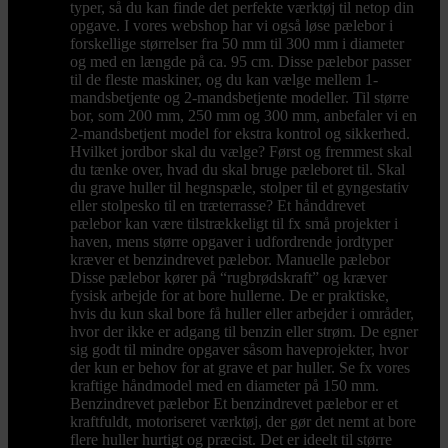
typer, så du kan finde det perfekte værktøj til netop din
opgave. I vores webshop har vi også løse pælebor i
forskellige størrelser fra 50 mm til 300 mm i diameter
og med en længde på ca. 95 cm. Disse pælebor passer
til de fleste maskiner, og du kan vælge mellem 1-
mandsbetjente og 2-mandsbetjente modeller. Til større
bor, som 200 mm, 250 mm og 300 mm, anbefaler vi en
2-mandsbetjent model for ekstra kontrol og sikkerhed.
Hvilket jordbor skal du vælge? Først og fremmest skal
du tænke over, hvad du skal bruge pæleboret til. Skal
du grave huller til hegnspæle, stolper til et gyngestativ
eller stolpesko til en træterrasse? Et hånddrevet
pælebor kan være tilstrækkeligt til fx små projekter i
haven, mens større opgaver i udfordrende jordtyper
kræver et benzindrevet pælebor. Manuelle pælebor
Disse pælebor kører på “rugbrødskraft” og kræver
fysisk arbejde for at bore hullerne. De er praktiske,
hvis du kun skal bore få huller eller arbejder i områder,
hvor der ikke er adgang til benzin eller strøm. De egner
sig godt til mindre opgaver såsom haveprojekter, hvor
der kun er behov for at grave et par huller. Se fx vores
kraftige håndmodel med en diameter på 150 mm.
Benzindrevet pælebor Et benzindrevet pælebor er et
kraftfuldt, motoriseret værktøj, der gør det nemt at bore
flere huller hurtigt og præcist. Det er ideelt til større