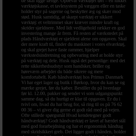
de skal ligge længe. Opbevar værktøjet tørt – en lukket
værktøjskasse, et tavlesystem på væggen eller en taske
holder styr på sagerne og beskytter æg og skær mod
stød. Husk samtidig, at skarpt værktøj er sikkert
værktøj: et veltrimmet skær kræver mindre kraft og
skrider sjældnere. Med lidt vedligehold rækker en god
investering mange år frem. Få resten af værkstedet på
plads Håndværktøj er sjældent alene om opgaven. Skal
der mere kraft til, finder du maskiner i vores elværktøj,
og skal grejet have faste rammer, hjælper
værkstedsindretning og opbevaring med at holde styr
på værktøj og dele. Husk også det personlige: med det
rette sikkerhedsudstyr som handsker, briller og
høreværn arbejder du både sikrere og mere
komfortabelt. Køb håndværktøj hos Primus Danmark
Vi har eget lager og butik i Børkop, hvor du kan se og
mærke grejet, før du køber. Bestiller du på hverdage
før kl. 12.00, pakker og sender vi som udgangspunkt
samme dag, så du hurtigt er klar til opgaven. Er du i
tvivl om, hvad du har brug for, så ring til os på 76 62
00 36 – vi giver dig gerne et godt råd med på vejen.
Ofte stillede spørgsmål Hvad kendetegner godt
håndværktøj? Godt håndværktøj er lavet af hærdet stål
med god forarbejdning og har et ergonomisk håndtag
med skridsikkert greb. Det ligger godt i hånden, holder