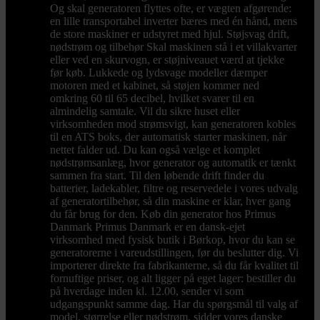
Og skal generatoren flyttes ofte, er vægten afgørende:
en lille transportabel inverter bæres med én hånd, mens
de store maskiner er udstyret med hjul. Støjsvag drift,
nødstrøm og tilbehør Skal maskinen stå i et villakvarter
eller ved en skurvogn, er støjniveauet værd at tjekke
før køb. Lukkede og lydsvage modeller dæmper
motoren med et kabinet, så støjen kommer ned
omkring 60 til 65 decibel, hvilket svarer til en
almindelig samtale. Vil du sikre huset eller
virksomheden mod strømsvigt, kan generatoren kobles
til en ATS boks, der automatisk starter maskinen, når
nettet falder ud. Du kan også vælge et komplet
nødstrømsanlæg, hvor generator og automatik er tænkt
sammen fra start. Til den løbende drift finder du
batterier, ladekabler, filtre og reservedele i vores udvalg
af generatortilbehør, så din maskine er klar, hver gang
du får brug for den. Køb din generator hos Primus
Danmark Primus Danmark er en dansk-ejet
virksomhed med fysisk butik i Børkop, hvor du kan se
generatorerne i vareudstillingen, før du beslutter dig. Vi
importerer direkte fra fabrikanterne, så du får kvalitet til
fornuftige priser, og alt ligger på eget lager: bestiller du
på hverdage inden kl. 12.00, sender vi som
udgangspunkt samme dag. Har du spørgsmål til valg af
model, størrelse eller nødstrøm, sidder vores danske