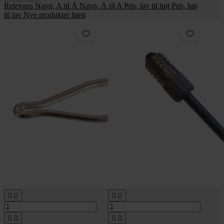
Relevans
Navn, A til Å
Navn, Å til A
Pris, lav til høj
Pris, høj
til lav
Nye produkter først







