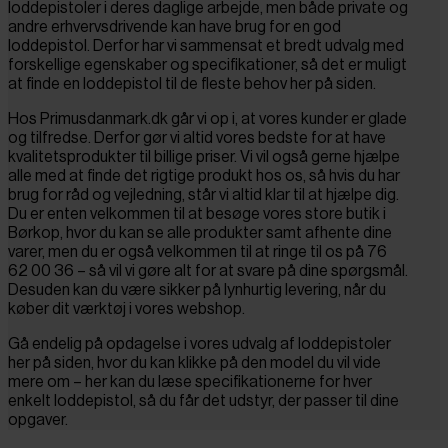
loddepistoler i deres daglige arbejde, men både private og
andre erhvervsdrivende kan have brug for en god
loddepistol. Derfor har vi sammensat et bredt udvalg med
forskellige egenskaber og specifikationer, så det er muligt
at finde en loddepistol til de fleste behov her på siden.
Hos Primusdanmark.dk går vi op i, at vores kunder er glade
og tilfredse. Derfor gør vi altid vores bedste for at have
kvalitetsprodukter til billige priser. Vi vil også gerne hjælpe
alle med at finde det rigtige produkt hos os, så hvis du har
brug for råd og vejledning, står vi altid klar til at hjælpe dig.
Du er enten velkommen til at besøge vores store butik i
Børkop, hvor du kan se alle produkter samt afhente dine
varer, men du er også velkommen til at ringe til os på 76
62 00 36 – så vil vi gøre alt for at svare på dine spørgsmål.
Desuden kan du være sikker på lynhurtig levering, når du
køber dit værktøj i vores webshop.
Gå endelig på opdagelse i vores udvalg af loddepistoler
her på siden, hvor du kan klikke på den model du vil vide
mere om – her kan du læse specifikationerne for hver
enkelt loddepistol, så du får det udstyr, der passer til dine
opgaver.