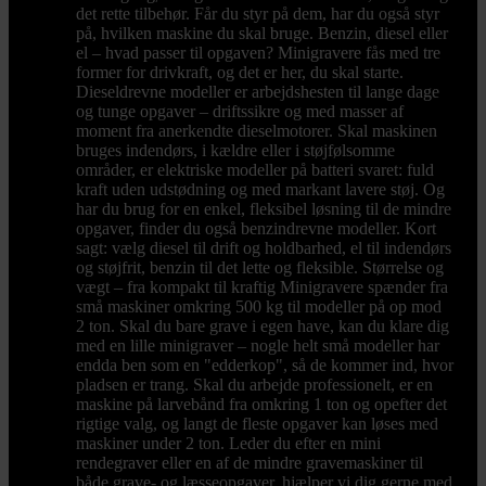
det rette tilbehør. Får du styr på dem, har du også styr
på, hvilken maskine du skal bruge. Benzin, diesel eller
el – hvad passer til opgaven? Minigravere fås med tre
former for drivkraft, og det er her, du skal starte.
Dieseldrevne modeller er arbejdshesten til lange dage
og tunge opgaver – driftssikre og med masser af
moment fra anerkendte dieselmotorer. Skal maskinen
bruges indendørs, i kældre eller i støjfølsomme
områder, er elektriske modeller på batteri svaret: fuld
kraft uden udstødning og med markant lavere støj. Og
har du brug for en enkel, fleksibel løsning til de mindre
opgaver, finder du også benzindrevne modeller. Kort
sagt: vælg diesel til drift og holdbarhed, el til indendørs
og støjfrit, benzin til det lette og fleksible. Størrelse og
vægt – fra kompakt til kraftig Minigravere spænder fra
små maskiner omkring 500 kg til modeller på op mod
2 ton. Skal du bare grave i egen have, kan du klare dig
med en lille minigraver – nogle helt små modeller har
endda ben som en "edderkop", så de kommer ind, hvor
pladsen er trang. Skal du arbejde professionelt, er en
maskine på larvebånd fra omkring 1 ton og opefter det
rigtige valg, og langt de fleste opgaver kan løses med
maskiner under 2 ton. Leder du efter en mini
rendegraver eller en af de mindre gravemaskiner til
både grave- og læsseopgaver, hjælper vi dig gerne med