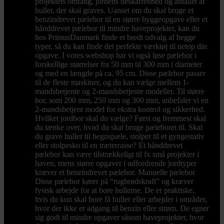
projektets omfang, jordens beskaffenhed og antallet af
huller, der skal graves. Uanset om du skal bruge et
benzindrevet pælebor til en større byggeopgave eller et
hånddrevet pælebor til mindre haveprojekter, kan du
hos PrimusDanmark finde et bredt udvalg af begge
typer, så du kan finde det perfekte værktøj til netop din
opgave. I vores webshop har vi også løse pælebor i
forskellige størrelser fra 50 mm til 300 mm i diameter
og med en længde på ca. 95 cm. Disse pælebor passer
til de fleste maskiner, og du kan vælge mellem 1-
mandsbetjente og 2-mandsbetjente modeller. Til større
bor, som 200 mm, 250 mm og 300 mm, anbefaler vi en
2-mandsbetjent model for ekstra kontrol og sikkerhed.
Hvilket jordbor skal du vælge? Først og fremmest skal
du tænke over, hvad du skal bruge pæleboret til. Skal
du grave huller til hegnspæle, stolper til et gyngestativ
eller stolpesko til en træterrasse? Et hånddrevet
pælebor kan være tilstrækkeligt til fx små projekter i
haven, mens større opgaver i udfordrende jordtyper
kræver et benzindrevet pælebor. Manuelle pælebor
Disse pælebor kører på “rugbrødskraft” og kræver
fysisk arbejde for at bore hullerne. De er praktiske,
hvis du kun skal bore få huller eller arbejder i områder,
hvor der ikke er adgang til benzin eller strøm. De egner
sig godt til mindre opgaver såsom haveprojekter, hvor