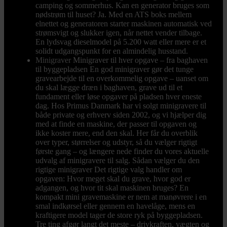
camping og sommerhus. Kan en generator bruges som
nødstrøm til huset? Ja. Med en ATS boks mellem
elnettet og generatoren starter maskinen automatisk ved
strømsvigt og slukker igen, når nettet vender tilbage.
En lydsvag dieselmodel på 5.200 watt eller mere er et
solidt udgangspunkt for en almindelig husstand.
Minigraver
Minigraver til hver opgave – fra baghaven
til byggepladsen En god minigraver gør det tunge
gravearbejde til en overkommelig opgave – uanset om
du skal lægge dræn i baghaven, grave ud til et
fundament eller løse opgaver på pladsen hver eneste
dag. Hos Primus Danmark har vi solgt minigravere til
både private og erhverv siden 2002, og vi hjælper dig
med at finde en maskine, der passer til opgaven og
ikke koster mere, end den skal. Her får du overblik
over typer, størrelser og udstyr, så du vælger rigtigt
første gang – og længere nede finder du vores aktuelle
udvalg af minigravere til salg. Sådan vælger du den
rigtige minigraver Det rigtige valg handler om
opgaven: Hvor meget skal du grave, hvor god er
adgangen, og hvor tit skal maskinen bruges? En
kompakt mini gravemaskine er nem at manøvrere i en
smal indkørsel eller gennem en havelåge, mens en
kraftigere model tager de store ryk på byggepladsen.
Tre ting afgør langt det meste – drivkraften, vægten og