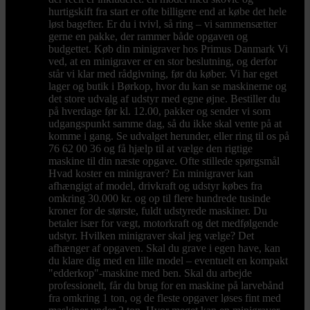
hurtigskift fra start er ofte billigere end at købe det hele
løst bagefter. Er du i tvivl, så ring – vi sammensætter
gerne en pakke, der rammer både opgaven og
budgettet. Køb din minigraver hos Primus Danmark Vi
ved, at en minigraver er en stor beslutning, og derfor
står vi klar med rådgivning, før du køber. Vi har eget
lager og butik i Børkop, hvor du kan se maskinerne og
det store udvalg af udstyr med egne øjne. Bestiller du
på hverdage før kl. 12.00, pakker og sender vi som
udgangspunkt samme dag, så du ikke skal vente på at
komme i gang. Se udvalget herunder, eller ring til os på
76 62 00 36 og få hjælp til at vælge den rigtige
maskine til din næste opgave. Ofte stillede spørgsmål
Hvad koster en minigraver? En minigraver kan
afhængigt af model, drivkraft og udstyr købes fra
omkring 30.000 kr. og op til flere hundrede tusinde
kroner for de største, fuldt udstyrede maskiner. Du
betaler især for vægt, motorkraft og det medfølgende
udstyr. Hvilken minigraver skal jeg vælge? Det
afhænger af opgaven. Skal du grave i egen have, kan
du klare dig med en lille model – eventuelt en kompakt
"edderkop"-maskine med ben. Skal du arbejde
professionelt, får du brug for en maskine på larvebånd
fra omkring 1 ton, og de fleste opgaver løses fint med