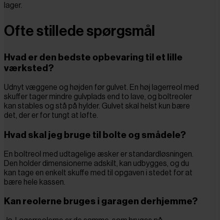
lager.
Ofte stillede spørgsmål
Hvad er den bedste opbevaring til et lille
værksted?
Udnyt væggene og højden før gulvet. En høj lagerreol med
skuffer tager mindre gulvplads end to lave, og boltreoler
kan stables og stå på hylder. Gulvet skal helst kun bære
det, der er for tungt at løfte.
Hvad skal jeg bruge til bolte og smådele?
En boltreol med udtagelige æsker er standardløsningen.
Den holder dimensionerne adskilt, kan udbygges, og du
kan tage en enkelt skuffe med til opgaven i stedet for at
bære hele kassen.
Kan reolerne bruges i garagen derhjemme?