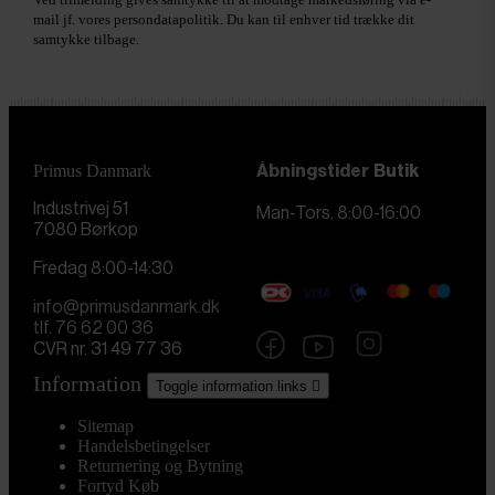
mail jf. vores persondatapolitik. Du kan til enhver tid trække dit
samtykke tilbage.
Primus Danmark
Åbningstider
Butik
Industrivej 51
Man-Tors. 8:00-16:00
7080 Børkop
Fredag 8:00-14:30
info@primusdanmark.dk
tlf. 76 62 00 36
CVR nr. 31 49 77 36
Information
Toggle information links

Sitemap
Handelsbetingelser
Returnering og Bytning
Fortyd Køb