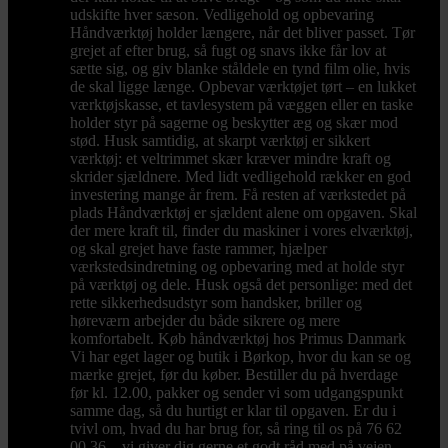
udskifte hver sæson. Vedligehold og opbevaring
Håndværktøj holder længere, når det bliver passet. Tør
grejet af efter brug, så fugt og snavs ikke får lov at
sætte sig, og giv blanke ståldele en tynd film olie, hvis
de skal ligge længe. Opbevar værktøjet tørt – en lukket
værktøjskasse, et tavlesystem på væggen eller en taske
holder styr på sagerne og beskytter æg og skær mod
stød. Husk samtidig, at skarpt værktøj er sikkert
værktøj: et veltrimmet skær kræver mindre kraft og
skrider sjældnere. Med lidt vedligehold rækker en god
investering mange år frem. Få resten af værkstedet på
plads Håndværktøj er sjældent alene om opgaven. Skal
der mere kraft til, finder du maskiner i vores elværktøj,
og skal grejet have faste rammer, hjælper
værkstedsindretning og opbevaring med at holde styr
på værktøj og dele. Husk også det personlige: med det
rette sikkerhedsudstyr som handsker, briller og
høreværn arbejder du både sikrere og mere
komfortabelt. Køb håndværktøj hos Primus Danmark
Vi har eget lager og butik i Børkop, hvor du kan se og
mærke grejet, før du køber. Bestiller du på hverdage
før kl. 12.00, pakker og sender vi som udgangspunkt
samme dag, så du hurtigt er klar til opgaven. Er du i
tvivl om, hvad du har brug for, så ring til os på 76 62
00 36 – vi giver dig gerne et godt råd med på vejen.