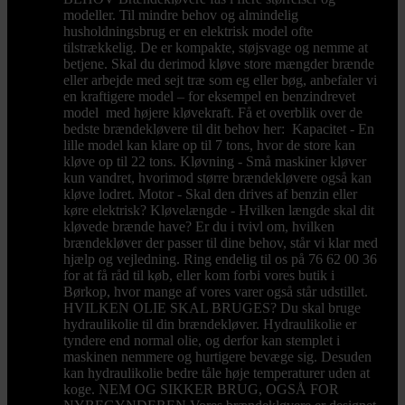
modeller. Til mindre behov og almindelig
husholdningsbrug er en elektrisk model ofte
tilstrækkelig. De er kompakte, støjsvage og nemme at
betjene. Skal du derimod kløve store mængder brænde
eller arbejde med sejt træ som eg eller bøg, anbefaler vi
en kraftigere model – for eksempel en benzindrevet
model med højere kløvekraft. Få et overblik over de
bedste brændekløvere til dit behov her: Kapacitet - En
lille model kan klare op til 7 tons, hvor de store kan
kløve op til 22 tons. Kløvning - Små maskiner kløver
kun vandret, hvorimod større brændekløvere også kan
kløve lodret. Motor - Skal den drives af benzin eller
køre elektrisk? Kløvelængde - Hvilken længde skal dit
kløvede brænde have? Er du i tvivl om, hvilken
brændekløver der passer til dine behov, står vi klar med
hjælp og vejledning. Ring endelig til os på 76 62 00 36
for at få råd til køb, eller kom forbi vores butik i
Børkop, hvor mange af vores varer også står udstillet.
HVILKEN OLIE SKAL BRUGES? Du skal bruge
hydraulikolie til din brændekløver. Hydraulikolie er
tyndere end normal olie, og derfor kan stemplet i
maskinen nemmere og hurtigere bevæge sig. Desuden
kan hydraulikolie bedre tåle høje temperaturer uden at
koge. NEM OG SIKKER BRUG, OGSÅ FOR