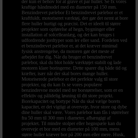
der kun er behov for at grave et par huller. Se fx vores
kraftige håndmodel med en diameter på 150 mm.
Benzindrevet pælebor Et benzindrevet pælebor er et
kraftfuldt, motoriseret værktøj, der gør det nemt at bore
flere huller hurtigt og præcist. Det er ideelt til større
projekter som opførelse af hegn, bygninger eller
installation af solcelleanlæg, og det kan bruges i
udfordrende jordtyper som ler eller sand. Fordelen ved
et benzindrevet pælebor er, at det kræver minimal
fysisk anstrengelse, da motoren gør det meste af
arbejdet for dig. Når du bruger et benzindrevet
pælebor, skal du blot holde værktøjet stabilt og lade
motoren klare boringerne. Dette sparer dig både tid og
kræfter, især når der skal bores mange huller.
Motoriserede pælebor er det perfekte valg til store
projekter, og du kan fx se vores populære
benzindrevne model med tre borstørrelser, som er en
effektiv og pålidelig løsning til dit store projekt.
Borekapacitet og bortype Når du skal vælge borets
kapacitet, er det vigtigt at overveje, hvor store og dybe
dine huller skal være. Vores pælebor kan fås i størrelser
fra 50 mm til 300 mm i diameter, afhængigt af
projektet. Til mindre stolper eller hegnspæle kan du
overveje et bor med en diameter på 100 mm, mens
større huller kræver bor på 200 mm eller mere. Husk,