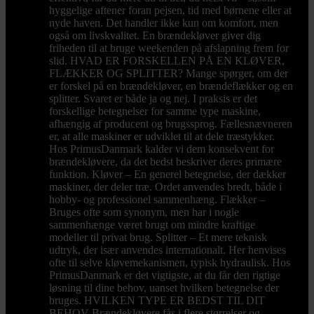
hyggelige aftener foran pejsen, tid med børnene eller at
nyde haven. Det handler ikke kun om komfort, men
også om livskvalitet. En brændekløver giver dig
friheden til at bruge weekenden på afslapning frem for
slid. HVAD ER FORSKELLEN PÅ EN KLØVER,
FLÆKKER OG SPLITTER? Mange spørger, om der
er forskel på en brændekløver, en brændeflækker og en
splitter. Svaret er både ja og nej. I praksis er det
forskellige betegnelser for samme type maskine,
afhængig af producent og brugssprog. Fællesnævneren
er, at alle maskiner er udviklet til at dele træstykker.
Hos PrimusDanmark kalder vi dem konsekvent for
brændekløvere, da det bedst beskriver deres primære
funktion. Kløver – En generel betegnelse, der dækker
maskiner, der deler træ. Ordet anvendes bredt, både i
hobby- og professionel sammenhæng. Flækker –
Bruges ofte som synonym, men har i nogle
sammenhænge været brugt om mindre kraftige
modeller til privat brug. Splitter – Et mere teknisk
udtryk, der især anvendes internationalt. Her henvises
ofte til selve kløvemekanismen, typisk hydraulisk. Hos
PrimusDanmark er det vigtigste, at du får den rigtige
løsning til dine behov, uanset hvilken betegnelse der
bruges. HVILKEN TYPE ER BEDST TIL DIT
BEHOV Brændekløvere fås i flere størrelser og