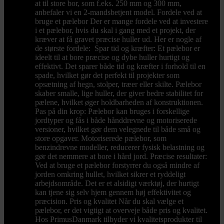
at til store bor, som f.eks. 250 mm og 300 mm,
anbefaler vi en 2-mandsbetjent model. Fordele ved at
bruge et pælebor Der er mange fordele ved at investere
i et pælebor, hvis du skal i gang med et projekt, der
kræver at få gravet præcise huller ud. Her er nogle af
de største fordele: Spar tid og kræfter: Et pælebor er
ideelt til at bore præcise og dybe huller hurtigt og
effektivt. Det sparer både tid og kræfter i forhold til en
spade, hvilket gør det perfekt til projekter som
opsætning af hegn, stolper, træer eller skilte. Pælebor
skaber smalle, lige huller, der giver bedre stabilitet for
pælene, hvilket øger holdbarheden af konstruktionen.
Pas på din krop: Pælebor kan bruges i forskellige
jordtyper og fås i både hånddrevne og motoriserede
versioner, hvilket gør dem velegnede til både små og
store opgaver. Motoriserede pælebor, som
benzindrevne modeller, reducerer fysisk belastning og
gør det nemmere at bore i hård jord. Præcise resultater:
Ved at bruge et pælebor forstyrrer du også mindre af
jorden omkring hullet, hvilket sikrer et ryddeligt
arbejdsområde. Det er et alsidigt værktøj, der hurtigt
kan tjene sig selv hjem gennem høj effektivitet og
præcision. Pris og kvalitet Når du skal vælge et
pælebor, er det vigtigt at overveje både pris og kvalitet.
Hos PrimusDanmark tilbyder vi kvalitetsprodukter til