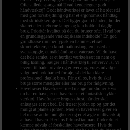
Ofte stillede spørgsmål Hvad kendetegner godt
håndværktøj? Godt håndværktøj er lavet af hærdet stål
med god forarbejdning og har et ergonomisk håndtag
med skridsikkert greb. Det ligger godt i hånden, holder
skæret eller kæberne længe og kan holde til daglig
brug. Prioritér kvalitet på det, du bruger ofte. Hvad bør
en grundlæggende værktøjskasse indeholde? En god
grundkasse rummer typisk en hammer, et sæt
skruetrækkere, en kombinationstang, en justerbar
svensknøgle, et målebånd og et vaterpas. Vil du have
det hele samlet, er et færdigt værktøjssæt en nem og
billig løsning. Sælger I håndværktøj til erhverv? Ja. Vi
leverer til både private og erhverv, og vores udvalg er
valgt med holdbarhed for øje, så det kan klare
professionel, daglig brug. Ring til os, hvis du skal
bruge større mængder eller har brug for rådgivning.
Havefræser
Havefræser med mange funktioner Hvis
du har en have, er en havefræser et fantastisk stykke
værktøj. Havefræsere bruges oftest, når der skal
anlægges et nyt bed. De fræser jorden op og gør det
muligt at plante i jorden. Men en havefræser giver en
hel masse andre muligheder og er et ægte multiværktøj
at have i haven. Her hos PrimusDanmark finder du et
kæmpe udvalg af forskellige havefræsere. Hvis du