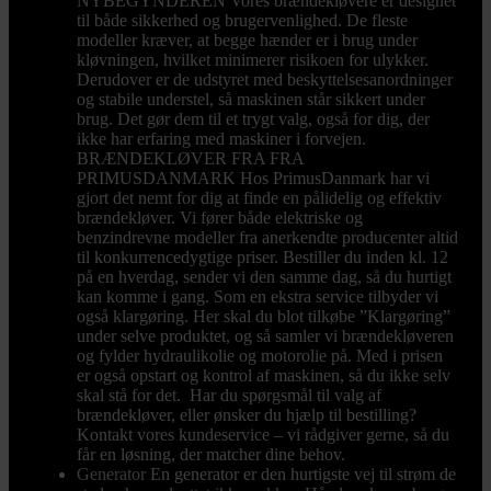
NYBEGYNDEREN Vores brændekløvere er designet
til både sikkerhed og brugervenlighed. De fleste
modeller kræver, at begge hænder er i brug under
kløvningen, hvilket minimerer risikoen for ulykker.
Derudover er de udstyret med beskyttelsesanordninger
og stabile understel, så maskinen står sikkert under
brug. Det gør dem til et trygt valg, også for dig, der
ikke har erfaring med maskiner i forvejen.
BRÆNDEKLØVER FRA FRA
PRIMUSDANMARK Hos PrimusDanmark har vi
gjort det nemt for dig at finde en pålidelig og effektiv
brændekløver. Vi fører både elektriske og
benzindrevne modeller fra anerkendte producenter altid
til konkurrencedygtige priser. Bestiller du inden kl. 12
på en hverdag, sender vi den samme dag, så du hurtigt
kan komme i gang. Som en ekstra service tilbyder vi
også klargøring. Her skal du blot tilkøbe ”Klargøring”
under selve produktet, og så samler vi brændekløveren
og fylder hydraulikolie og motorolie på. Med i prisen
er også opstart og kontrol af maskinen, så du ikke selv
skal stå for det. Har du spørgsmål til valg af
brændekløver, eller ønsker du hjælp til bestilling?
Kontakt vores kundeservice – vi rådgiver gerne, så du
får en løsning, der matcher dine behov.
Generator
En generator er den hurtigste vej til strøm de