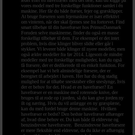
leder efter en havefræser med det hele, kan du kigge på
vores model med tre forskellige funktioner samlet i én
maskine. Her får du både fræser, fejer og græsklipper.
At bruge fræseren som fejemaskine er især effektivt
om vinteren, når der skal fjernes sne fra fortorvet. Find
smart tilbehør til din havefræser hos PrimusDanmark
Foruden selve maskinerne, finder du også en masse
forskelligt tilbehør til dem. For eksempel er det intet
problem, hvis dine klinger bliver slidte eller går i
stykker. Vi leverer både klinger til nyere modeller, men
også ældre modeller fra før 2014. Ligesom de mindre
modeller med tre forskellige muligheder, kan du også
få fræsere, der er dedikerede til en enkelt funktion. For
eksempel har vi helt almindelige fræsere, der er
beregnet til arbejdet i haven. Her har du dog stadig
mulighed for at tilkøbe sneskraber eller sneslynge, hvis
der er behov for det. Hvad er en havefræser? En
havefræser er en maskine med roterende knive, der
bruges til at rode op i jorden, så du kan give jorden ny
ilt og næring. Hvis du vil anlægge en ny græsplæne,
kan du med fordel bruge denne maskine. Hvilken
havefræser er bedst? Den bedste havefræser afhænger
af, hvad dine behov er. Du kan både få eldrevne og
benzindrevne havefræsere. Benzindrevne havefræsere
er mere fleksible end eldrevne, da du ikke er afhængig