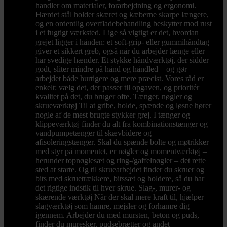
handler om materialer, forarbejdning og ergonomi.
Hærdet stål holder skæret og kæberne skarpe længere,
og en ordentlig overfladebehandling beskytter mod rust
i et fugtigt værksted. Lige så vigtigt er det, hvordan
grejet ligger i hånden: et soft-grip- eller gummihåndtag
giver et sikkert greb, også når du arbejder længe eller
har svedige hænder. Et stykke håndværktøj, der sidder
godt, sliter mindre på hånd og håndled – og gør
arbejdet både hurtigere og mere præcist. Vores råd er
enkelt: vælg det, der passer til opgaven, og prioritér
kvalitet på det, du bruger ofte. Tænger, nøgler og
skrueværktøj Til at gribe, holde, spænde og løsne hører
nogle af de mest brugte stykker grej. I tænger og
klippeværktøj finder du alt fra kombinationstænger og
vandpumpetænger til skævbidere og
afisoleringstænger. Skal du spænde bolte og møtrikker
med styr på momentet, er nøgler og momentværktøj –
herunder topnøglesæt og ring-/gaffelnøgler – det rette
sted at starte. Og til skruearbejdet finder du skruer og
bits med skruetrækkere, bitssæt og holdere, så du har
det rigtige indstik til hver skrue. Slag-, murer- og
skærende værktøj Når der skal mere kraft til, hjælper
slagværktøj som hamre, mejsler og forhamre dig
igennem. Arbejder du med mursten, beton og puds,
finder du muresker, pudsebrætter og andet