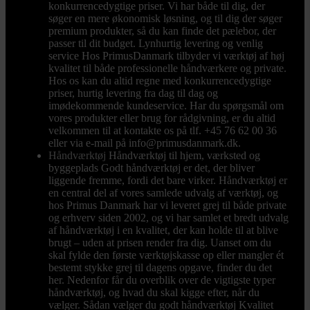
konkurrencedygtige priser. Vi har både til dig, der
søger en mere økonomisk løsning, og til dig der søger
premium produkter, så du kan finde det pælebor, der
passer til dit budget. Lynhurtig levering og venlig
service Hos PrimusDanmark tilbyder vi værktøj af høj
kvalitet til både professionelle håndværkere og private.
Hos os kan du altid regne med konkurrencedygtige
priser, hurtig levering fra dag til dag og
imødekommende kundeservice. Har du spørgsmål om
vores produkter eller brug for rådgivning, er du altid
velkommen til at kontakte os på tlf. +45 76 62 00 36
eller via e-mail på info@primusdanmark.dk.
Håndværktøj
Håndværktøj til hjem, værksted og
byggeplads Godt håndværktøj er det, der bliver
liggende fremme, fordi det bare virker. Håndværktøj er
en central del af vores samlede udvalg af værktøj, og
hos Primus Danmark har vi leveret grej til både private
og erhverv siden 2002, og vi har samlet et bredt udvalg
af håndværktøj i en kvalitet, der kan holde til at blive
brugt – uden at prisen render fra dig. Uanset om du
skal fylde den første værktøjskasse op eller mangler ét
bestemt stykke grej til dagens opgave, finder du det
her. Nedenfor får du overblik over de vigtigste typer
håndværktøj, og hvad du skal kigge efter, når du
vælger. Sådan vælger du godt håndværktøj Kvalitet