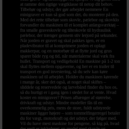
at ramme den rigtige vægtklasse til netop dit behov.
Tilbehør og udstyr, der gør arbejdet nemmere En
minigraver er kun så god som det, du monterer på den.
Med det rette tilbehør som skovle, pælebor og skovklo
forvandler du maskinen til et komplet anlægsværktøj –
fra smalle graveskovle og tilteskovle til hydraulisk
pælebor, der trænger gennem stiv lerjord på sekunder.
Når jorden er gravet og skal pakkes igen, er en
pladevibrator til at komprimere jorden et oplagt
makkerpar, og en motorbør til at flytte jord og grus
sparer både ryg og tid, når materialerne skal væk fra
hullet. Transport og vedligehold En maskine på 1-2 ton
skal flyttes mellem opgaverne, og her er en trailer til
transport en god investering, så du selv kan køre
maskinen ud til arbejdet. Holder du maskinen kørende
i mange år, sker det også, at noget skal skiftes –
sliddele og reservedele og larvebånd finder du hos os,
så du hurtigt er i gang igen i stedet for at vente. Hvad
koster en minigraver? Prisen afhænger af størrelse,
drivkraft og udstyr. Mindre modeller fås til en
overkommelig pris, mens de store, fuldt udstyrede
maskiner ligger højere – som tommelfingerregel betaler
du for vægt, motorkraft og det udstyr, der følger med.
Vil du have mest maskine for pengene, så kig på, hvad
der reelt er inkluderet: en model med skovle og