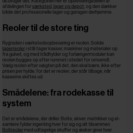
du bruger det. Kategorien her er opbevaringsdelen af
afdelingen for
værksted, lager og depot
, og den dækker
både det professionelle lager og garagen derhjemme.
Reoler til de store ting
Rygraden i værkstedsopbevaring er reolen. Solide
lagerreoler
i stål tager kasser, maskiner og materialer op
fra gulvet, og med trådhylder og forlængermoduler kan
reolen bygges op efter rummet i stedet for omvendt.
Vælg reolen efter vægten på det, den skal bære, ikke efter
prisen per hylde, for det er reolen, der står tilbage, når
kasserne skiftes ud.
Smådelene: fra rodekasse til
system
Det er smådelene, der driller. Bolte, skiver, møtrikker og el-
samlere fylder ingenting hver for sig og alt tilsammen.
Boltreoler
med udtagelige skuffer og æsker giver hver