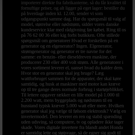
importerer direkte fra fabrikanterne, så du får kvalitet til
fornuftige priser, og alt ligger på eget lager: bestiller du
på hverdage inden kl. 12.00, sender vi som
udgangspunkt samme dag. Har du spørgsmål til valg af
model, størrelse eller nødstrøm, sidder vores danske
kundeservice klar med rådgivning før købet. Ring til os
på 76 62 00 36 eller kig forbi butikken. Ofte stillede
spørgsmål om generatorer Hvad er forskellen på en
generator og en elgenerator? Ingen. Elgenerator,
strømgenerator og generator er tre navne for det
samme: en benzin- eller dieseldreven maskine, der
producerer 230 eller 400 volt strøm. Alle generatorer i
vores sortiment leverer el, uanset hvad du kalder dem.
Hvor stor en generator skal jeg bruge? Læg
wattforbruget sammen for de apparater, der skal køre
samtidig, og husk at maskiner med motor kan kræve
op til tre gange deres normale forbrug i startøjeblikket.
Til lettere opgaver rækker en lille model på 1.000 til
2.200 watt, mens byggeplads og nødstrøm til en
husstand typisk kræver 5.000 watt eller mere. Hvilken
generator skal jeg vælge til følsom elektronik? Vælg en
invertermodel. Den leverer en ren og stabil spænding
uden udsving, så computere, tv og opladere ikke tager
skade. Vores digitale invertere fra blandt andet Honda
er samtidig lette og støjsvage, så de egner sig godt til