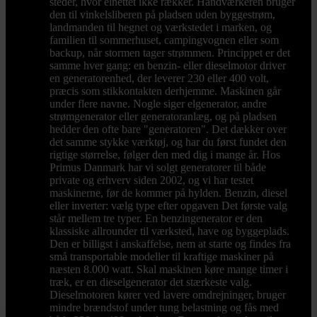
steder, hvor elnettet ikke rækker. Håndværkeren bruger
den til vinkelsliberen på pladsen uden byggestrøm,
landmanden til hegnet og værkstedet i marken, og
familien til sommerhuset, campingvognen eller som
backup, når stormen tager strømmen. Princippet er det
samme hver gang: en benzin- eller dieselmotor driver
en generatorenhed, der leverer 230 eller 400 volt,
præcis som stikkontakten derhjemme. Maskinen går
under flere navne. Nogle siger elgenerator, andre
strømgenerator eller generatoranlæg, og på pladsen
hedder den ofte bare "generatoren". Det dækker over
det samme stykke værktøj, og har du først fundet den
rigtige størrelse, følger den med dig i mange år. Hos
Primus Danmark har vi solgt generatorer til både
private og erhverv siden 2002, og vi har testet
maskinerne, før de kommer på hylden. Benzin, diesel
eller inverter: vælg type efter opgaven Det første valg
står mellem tre typer. En benzingenerator er den
klassiske allrounder til værksted, have og byggeplads.
Den er billigst i anskaffelse, nem at starte og findes fra
små transportable modeller til kraftige maskiner på
næsten 8.000 watt. Skal maskinen køre mange timer i
træk, er en dieselgenerator det stærkeste valg.
Dieselmotoren kører ved lavere omdrejninger, bruger
mindre brændstof under tung belastning og fås med