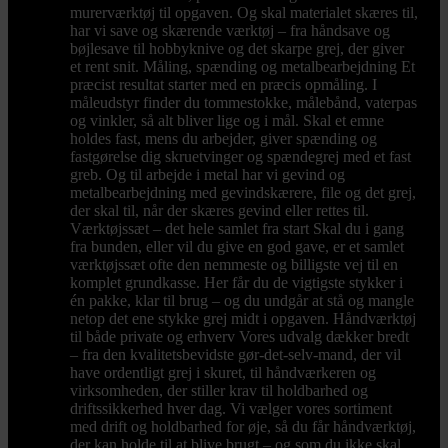
murerværktøj til opgaven. Og skal materialet skæres til,
har vi save og skærende værktøj – fra håndsave og
bøjlesave til hobbyknive og det skarpe grej, der giver
et rent snit. Måling, spænding og metalbearbejdning Et
præcist resultat starter med en præcis opmåling. I
måleudstyr finder du tommestokke, målebånd, vaterpas
og vinkler, så alt bliver lige og i mål. Skal et emne
holdes fast, mens du arbejder, giver spænding og
fastgørelse dig skruetvinger og spændegrej med et fast
greb. Og til arbejde i metal har vi gevind og
metalbearbejdning med gevindskærere, file og det grej,
der skal til, når der skæres gevind eller rettes til.
Værktøjssæt – det hele samlet fra start Skal du i gang
fra bunden, eller vil du give en god gave, er et samlet
værktøjssæt ofte den nemmeste og billigste vej til en
komplet grundkasse. Her får du de vigtigste stykker i
én pakke, klar til brug – og du undgår at stå og mangle
netop det ene stykke grej midt i opgaven. Håndværktøj
til både private og erhverv Vores udvalg dækker bredt
– fra den kvalitetsbevidste gør-det-selv-mand, der vil
have ordentligt grej i skuret, til håndværkeren og
virksomheden, der stiller krav til holdbarhed og
driftssikkerhed hver dag. Vi vælger vores sortiment
med drift og holdbarhed for øje, så du får håndværktøj,
der kan holde til at blive brugt – og som du ikke skal