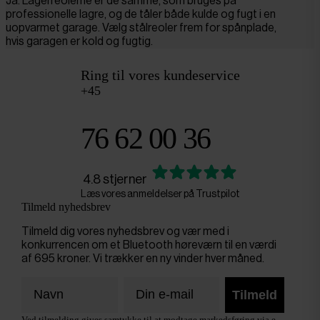
Ja. Lagerreolerne er de samme, som bruges på
professionelle lagre, og de tåler både kulde og fugt i en
uopvarmet garage. Vælg stålreoler frem for spånplade,
hvis garagen er kold og fugtig.
Ring til vores kundeservice
+45
76 62 00 36
4.8 stjerner
Læs vores anmeldelser på Trustpilot
Tilmeld nyhedsbrev
Tilmeld dig vores nyhedsbrev og vær med i
konkurrencen om et Bluetooth høreværn til en værdi
af 695 kroner. Vi trækker en ny vinder hver måned.
Tilmeld
Ved tilmelding gives samtykke til at modtage markedsføring via e-