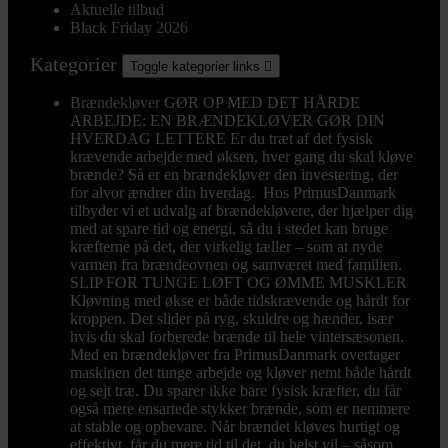
Aktuelle tilbud
Black Friday 2026
Kategorier
Toggle kategorier links

Brændekløver
GØR OP MED DET HÅRDE
ARBEJDE: EN BRÆNDEKLØVER GØR DIN
HVERDAG LETTERE Er du træt af det fysisk
krævende arbejde med øksen, hver gang du skal kløve
brænde? Så er en brændekløver den investering, der
for alvor ændrer din hverdag. Hos PrimusDanmark
tilbyder vi et udvalg af brændekløvere, der hjælper dig
med at spare tid og energi, så du i stedet kan bruge
kræfterne på det, der virkelig tæller – som at nyde
varmen fra brændeovnen og samværet med familien.
SLIP FOR TUNGE LØFT OG ØMME MUSKLER
Kløvning med økse er både tidskrævende og hårdt for
kroppen. Det slider på ryg, skuldre og hænder, især
hvis du skal forberede brænde til hele vintersæsonen.
Med en brændekløver fra PrimusDanmark overtager
maskinen det tunge arbejde og kløver nemt både hårdt
og sejt træ. Du sparer ikke bare fysisk kræfter, du får
også mere ensartede stykker brænde, som er nemmere
at stable og opbevare. Når brændet kløves hurtigt og
effektivt, får du mere tid til det, du helst vil – såsom