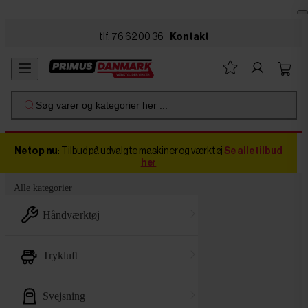
Skip to main content
tlf. 76 62 00 36
Kontakt
Søg varer og kategorier her ...
Netop nu
: Tilbud på udvalgte maskiner og værktøj
Se alle tilbud
her
Alle kategorier
håndværktøj
trykluft
svejsning