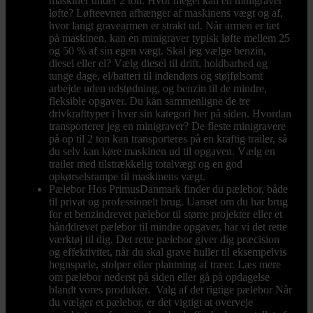
maskiner under 2 ton. Hvor meget kan en minigraver
løfte? Løfteevnen afhænger af maskinens vægt og af,
hvor langt gravearmen er strakt ud. Når armen er tæt
på maskinen, kan en minigraver typisk løfte mellem 25
og 50 % af sin egen vægt. Skal jeg vælge benzin,
diesel eller el? Vælg diesel til drift, holdbarhed og
tunge dage, el/batteri til indendørs og støjfølsomt
arbejde uden udstødning, og benzin til de mindre,
fleksible opgaver. Du kan sammenligne de tre
drivkrafttyper i hver sin kategori her på siden. Hvordan
transporterer jeg en minigraver? De fleste minigravere
på op til 2 ton kan transporteres på en kraftig trailer, så
du selv kan køre maskinen ud til opgaven. Vælg en
trailer med tilstrækkelig totalvægt og en god
opkørselsrampe til maskinens vægt.
Pælebor
Hos PrimusDanmark finder du pælebor, både
til privat og professionelt brug. Uanset om du har brug
for et benzindrevet pælebor til større projekter eller et
hånddrevet pælebor til mindre opgaver, har vi det rette
værktøj til dig. Det rette pælebor giver dig præcision
og effektivitet, når du skal grave huller til eksempelvis
hegnspæle, stolper eller plantning af træer. Læs mere
om pælebor nederst på siden eller gå på opdagelse
blandt vores produkter. Valg af det rigtige pælebor Når
du vælger et pælebor, er det vigtigt at overveje