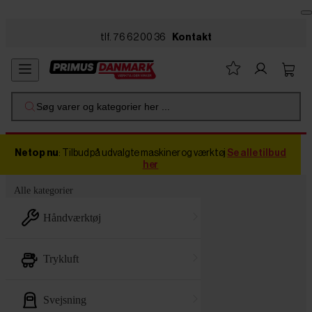
Skip to main content
tlf. 76 62 00 36
Kontakt
Søg varer og kategorier her ...
Netop nu
: Tilbud på udvalgte maskiner og værktøj
Se alle tilbud
her
Alle kategorier
håndværktøj
trykluft
svejsning