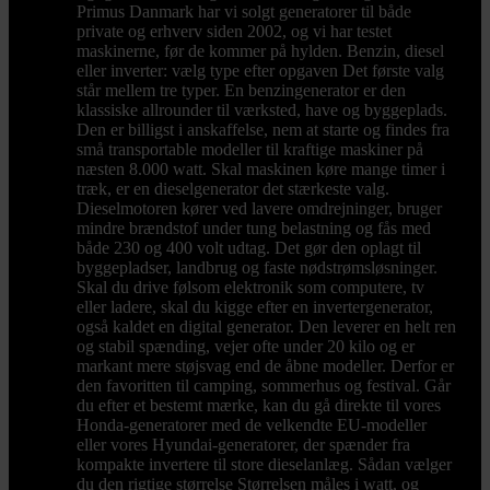
Primus Danmark har vi solgt generatorer til både
private og erhverv siden 2002, og vi har testet
maskinerne, før de kommer på hylden. Benzin, diesel
eller inverter: vælg type efter opgaven Det første valg
står mellem tre typer. En benzingenerator er den
klassiske allrounder til værksted, have og byggeplads.
Den er billigst i anskaffelse, nem at starte og findes fra
små transportable modeller til kraftige maskiner på
næsten 8.000 watt. Skal maskinen køre mange timer i
træk, er en dieselgenerator det stærkeste valg.
Dieselmotoren kører ved lavere omdrejninger, bruger
mindre brændstof under tung belastning og fås med
både 230 og 400 volt udtag. Det gør den oplagt til
byggepladser, landbrug og faste nødstrømsløsninger.
Skal du drive følsom elektronik som computere, tv
eller ladere, skal du kigge efter en invertergenerator,
også kaldet en digital generator. Den leverer en helt ren
og stabil spænding, vejer ofte under 20 kilo og er
markant mere støjsvag end de åbne modeller. Derfor er
den favoritten til camping, sommerhus og festival. Går
du efter et bestemt mærke, kan du gå direkte til vores
Honda-generatorer med de velkendte EU-modeller
eller vores Hyundai-generatorer, der spænder fra
kompakte invertere til store dieselanlæg. Sådan vælger
du den rigtige størrelse Størrelsen måles i watt, og