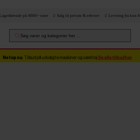
Lagerførende på 4000+ varer
Salg til private & erhverv
Levering fra kun 4
Søg varer og kategorier her ...
Netop nu
: Tilbud på udvalgte maskiner og værktøj
Se alle tilbud her