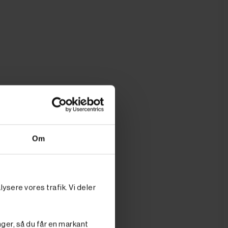
Om
ysere vores trafik. Vi deler
et? Her er en
nenter i
nger, så du får en markant