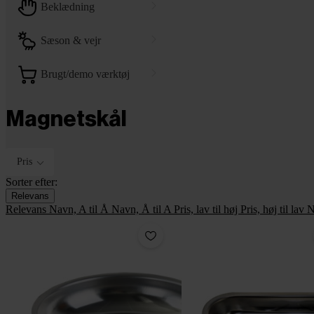
beklædning
sæson & vejr
brugt/demo værktøj
Magnetskål
Pris
Sorter efter:
Relevans
Relevans
Navn, A til Å
Navn, Å til A
Pris, lav til høj
Pris, høj til lav
N