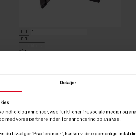




Tilføj til kurv
På lager
Varenr. 8007673
150,00 kr
GO' PRIS
inkl. moms
(120,00 kr. ekskl. moms.)
Magnetskuffer til værkstedsvogn - 4
Detaljer
stk.
kies
sse indhold og annoncer, vise funktioner fra sociale medier og anal
 møtrikker og andre små jernkomponenter i dit arbejde på værksted
øg med vores partnere inden for annoncering og analyse.
å de mange små komponenter.
ftig magnet, som gør, at du kan placere alle dine små jernkompo
is du tilvælger "Præferencer", husker vi dine personlige indstilli