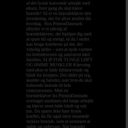
af det fysisk krævende arbejde med
øksen, hver gang du skal kløve
brænde? Så er en brændekløver den
investering, der for alvor ændrer din
hverdag. Hos PrimusDanmark
tilbyder vi et udvalg af
brændekløvere, der hjælper dig med
at spare tid og energi, så du i stedet
kan bruge kræfterne på det, der
virkelig tæller – som at nyde varmen
fra brændeovnen og samværet med
familien. SLIP FOR TUNGE LØFT
OG ØMME MUSKLER Kløvning
med økse er både tidskrævende og
hårdt for kroppen. Det slider på ryg,
skuldre og hænder, især hvis du skal
forberede brænde til hele
vintersæsonen. Med en
brændekløver fra PrimusDanmark
overtager maskinen det tunge arbejde
og kløver nemt både hårdt og sejt
træ. Du sparer ikke bare fysisk
kræfter, du får også mere ensartede
stykker brænde, som er nemmere at
stable og opbevare. Når brændet