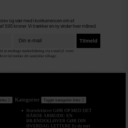
sbrev og vær med i konkurrencen om et
af 595 kroner. Vi trækker en ny vinder hver måned.
Tilmeld
il at modtage markedsføring via e-mail jf. vores
hver tid trække dit samtykke tilbage.
Kategorier
links

Toggle kategorier links

Brændekløver
GØR OP MED DET
HÅRDE ARBEJDE: EN
BRÆNDEKLØVER GØR DIN
HVERDAG LETTERE Er du træt