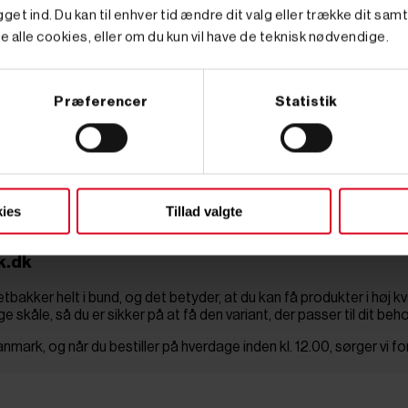
es de sikkert på plads ved hjælp af magneten. Den dobbeltsidede
get ind. Du kan til enhver tid ændre dit valg eller trække dit sam
 nemt kan få fat i de komponenter, som du skal bruge.
e alle cookies, eller om du kun vil have de teknisk nødvendige.
mponenter, som du skal bruge. Undgå at miste lige præcis den møtrik
Præferencer
Statistik
andt andet disse varianter:
er en fordel for dig, der eksempelvis har brug for at holde dine 
tyret med gummi på selve magneten, så du kan fastgøre dem til emn
ies
Tillad valgte
k.dk
ker helt i bund, og det betyder, at du kan få produkter i høj kvali
kåle, så du er sikker på at få den variant, der passer til dit beho
nmark, og når du bestiller på hverdage inden kl. 12.00, sørger vi f