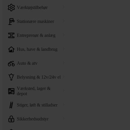
værktøjstilbehør
stationære maskiner
entreprenør & anlæg
hus, have & landbrug
auto & atv
belysning & 12v/24v el
værksted, lager &
depot
stiger, løft & stilladser
sikkerhedsudstyr