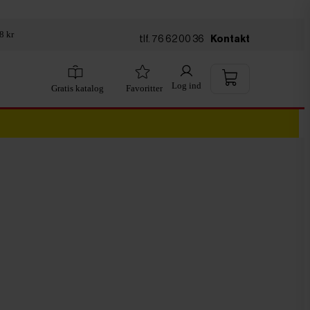
8 kr
tlf. 76 62 00 36
Kontakt
Log ind
Gratis katalog
Favoritter