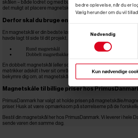
skålen – både lodret og med bunden i vejret. På den måde hold
bedre oplevelse, når du er log
det muligt at placere magnetskålen på alle jernoverflader, så du
Vælg herunder om du vil tillad
Derfor skal du bruge en magnetskål
Samtykkevalg
En magnetskål er din bedste løsning til at få styr på alle de ko
Nødvendig
havde lagt til side til dit projekt. Hos PrimusDanmark finder du bl
Rund magnetskål
Dobbelt magnetbakke
En dobbelt magnetskål (eller som nogle kalder den: magnetbakke) 
møtrikker adskilt i hver sit område. Alle magnetskålene er uds
Kun nødvendige cook
bekymre dig om, at magnetskålen kunne lave ridser.
Magnetskåle til billige priser hos PrimusDanmar
PrimusDanmark har valgt at holde prisen på magnetskåle/magnetbak
priser. Husk at være opmærksom på størrelserne på de forskellige s
Bestil din magnetskål her hos PrimusDanmark. Vi leverer i hele Da
sende varen den samme dag.