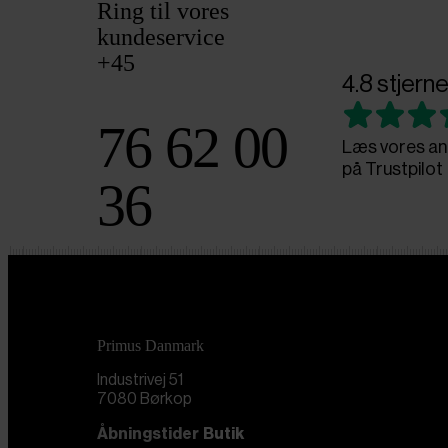
Ring til vores
kundeservice
+45
4.8 stjerne
76 62 00
Læs vores an
på Trustpilot
36
Primus Danmark
Industrivej 51
7080 Børkop
Åbningstider
Butik