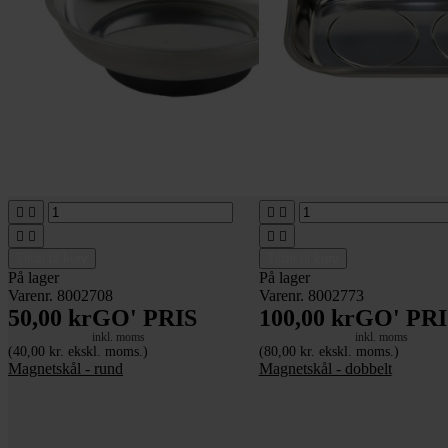








Tilføj til kurv
Tilføj til kurv
På lager
På lager
Varenr. 8002708
Varenr. 8002773
50,00 kr
GO' PRIS
100,00 kr
GO' PRI
inkl. moms
inkl. moms
(40,00 kr. ekskl. moms.)
(80,00 kr. ekskl. moms.)
Magnetskål - rund
Magnetskål - dobbelt