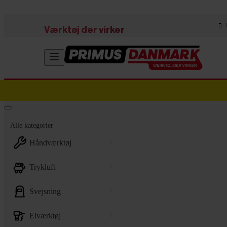
Skip to main content
Værktøj der virker
Alle kategorier
håndværktøj
trykluft
svejsning
elværktøj