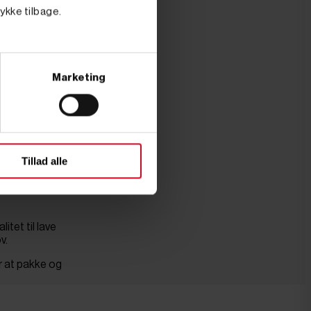
 magnet gør
tykke tilbage.
, som du lige
Marketing
skruer og
er uden at
Tillad alle
tet til lave
v.
or at pakke og