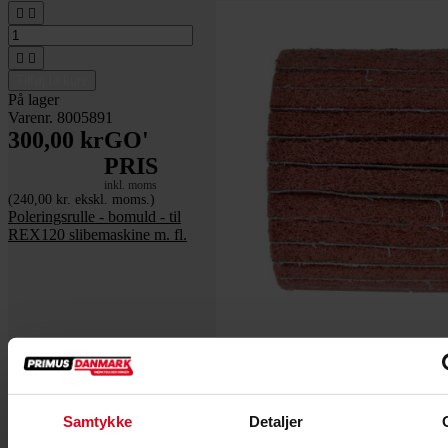




Tilføj til kurv
På lager
Varenr. 8005891
300,00 kr
GO'
PRIS
inkl. moms
(240,00 kr. ekskl. moms.)
Poleringsrulle - bomuld - til
REX120 slibemaskine m. fl.




Samtykke
Detaljer
Tilføj til kurv
På lager