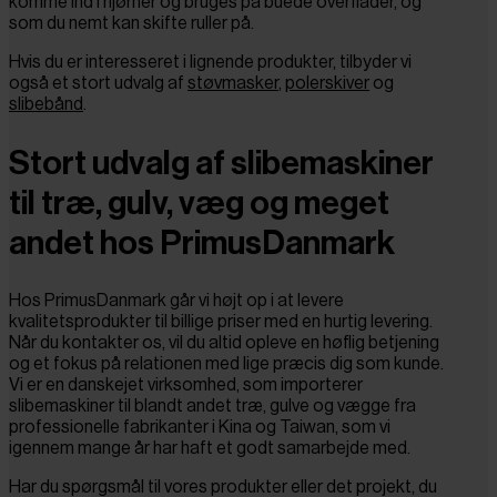
komme ind i hjørner og bruges på buede overflader, og
som du nemt kan skifte ruller på.
Hvis du er interesseret i lignende produkter, tilbyder vi
også et stort udvalg af
støvmasker
,
polerskiver
og
slibebånd
.
Stort udvalg af slibemaskiner
til træ, gulv, væg og meget
andet hos PrimusDanmark
Hos PrimusDanmark går vi højt op i at levere
kvalitetsprodukter til billige priser med en hurtig levering.
Når du kontakter os, vil du altid opleve en høflig betjening
og et fokus på relationen med lige præcis dig som kunde.
Vi er en danskejet virksomhed, som importerer
slibemaskiner til blandt andet træ, gulve og vægge fra
professionelle fabrikanter i Kina og Taiwan, som vi
igennem mange år har haft et godt samarbejde med.
Har du spørgsmål til vores produkter eller det projekt, du