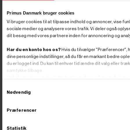
Varenr. 8007176
250,00 kr
GO'
Primus Danmark bruger cookies
PRIS
Vi bruger cookies til at tilpasse indhold og annoncer, vise fun
inkl. moms
(200,00 kr. ekskl. moms.)
sociale medier og analysere vores trafik. Vi deler også oply
Sandpapir + kunststofrulle - til
dit besøg med vores partnere inden for annoncering og anal
REX120 slibemaskine m. fl.
Har du en konto hos os?
Hvis du tilvælger "Præferencer", h
dine personlige indstillinger, så du får en markant bedre ople
du er logget ind. Du kan til enhver tid ændre dit valg eller træ
samtykke tilbage.
Vælg herunder om du vil tillade alle cookies, eller om du kun v
teknisk nødvendige.
Samtykkevalg
Nødvendig
Præferencer
Statistik