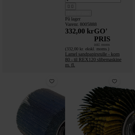


Tilføj til kurv
På lager
Varenr. 8005888
332,00 kr
GO'
PRIS
inkl. moms
(332,00 kr. ekskl. moms.)
Lamel sandpapirsrulle - korn
80 - til REX120 slibemaskine
m. fl.