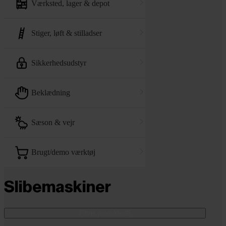
værksted, lager & depot
stiger, løft & stilladser
sikkerhedsudstyr
beklædning
sæson & vejr
brugt/demo værktøj
Slibemaskiner
Filtrer produkter