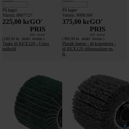
Tilføj til kurv
Tilføj til kurv
På lager
På lager
Varenr. 8007727
Varenr. 8008368
225,00 kr
GO'
375,00 kr
GO'
PRIS
PRIS
inkl. moms
inkl. moms
(180,00 kr. ekskl. moms.)
(300,00 kr. ekskl. moms.)
Taske til REX120 - Uden
Plastik børste - til kunstgræs -
indhold
til REX120 slibemaskine m.
fl.