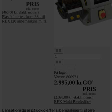
PRIS
inkl. moms
(460,00 kr. ekskl. moms.)
Plastik børste - korn 36 - til
REX120 slibemaskine m. fl.




Tilføj til kurv
På lager
Varenr. 8009311
2.995,00 kr
GO'
PRIS
inkl. moms
(2.396,00 kr. ekskl. moms.)
REX Multi Bænksliber
Uanset om du er på udkig efter slibemaskiner til større