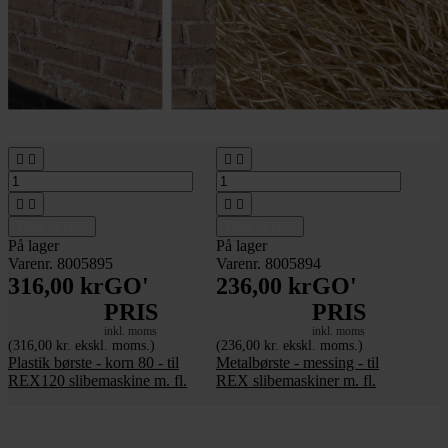








Tilføj til kurv
Tilføj til kurv
På lager
På lager
Varenr. 8005895
Varenr. 8005894
316,00 kr
GO'
236,00 kr
GO'
PRIS
PRIS
inkl. moms
inkl. moms
(316,00 kr. ekskl. moms.)
(236,00 kr. ekskl. moms.)
Plastik børste - korn 80 - til
Metalbørste - messing - til
REX120 slibemaskine m. fl.
REX slibemaskiner m. fl.