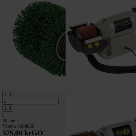




Tilføj til kurv
På lager
Varenr. 8008620
575,00 kr
GO'