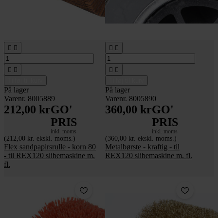








Tilføj til kurv
Tilføj til kurv
På lager
På lager
Varenr. 8005889
Varenr. 8005890
212,00 kr
GO'
360,00 kr
GO'
PRIS
PRIS
inkl. moms
inkl. moms
(212,00 kr. ekskl. moms.)
(360,00 kr. ekskl. moms.)
Flex sandpapirsrulle - korn 80
Metalbørste - kraftig - til
- til REX120 slibemaskine m.
REX120 slibemaskine m. fl.
fl.