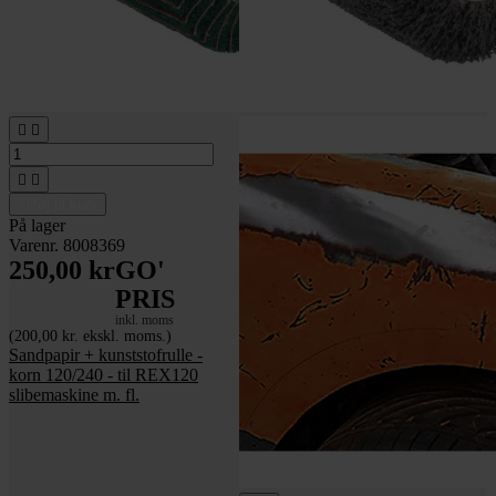




Tilføj til kurv
På lager
Varenr. 8008369
250,00 kr
GO'
PRIS
inkl. moms
(200,00 kr. ekskl. moms.)
Sandpapir + kunststofrulle -
korn 120/240 - til REX120
slibemaskine m. fl.