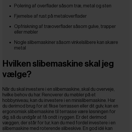
Polering af overflader såsom træ, metal og sten
Fjernelse af rust på metaloverflader
Opfriskning af træoverflader såsom gulve, trapper
eller møbler
Nogle slibemaskiner såsom vinkelslibere kan skære
metal
Hvilken slibemaskine skal jeg
vælge?
Når du skal investere i en slibemaskine, skal du overveje,
hvilke behov du har. Renoverer du møbler på et
hobbyniveau, kan du investere i en minislibemaskine. Har
du derimod brug for at fikse terrassen eller dit gulv, kan en
ergonomisk slibemaskine til terrasse være løsningen for
dig, så du undgår at få ondt i ryggen. Er det derimod
væggen, der står for tur, kan du med fordel investere i en
slibemaskine med roterende slibeskive. En god idé kan