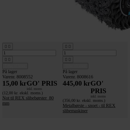








Tilføj til kurv
Tilføj til kurv
På lager
På lager
Varenr. 8008552
Varenr. 8008616
15,00 kr
GO' PRIS
445,00 kr
GO'
inkl. moms
PRIS
(12,00 kr. ekskl. moms.)
inkl. moms
Not til REX slibebørster_80
(356,00 kr. ekskl. moms.)
mm
Metalbørste - snoet - til REX
slibemaskiner