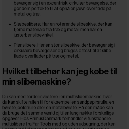
bevæger sig i en excentrisk, cirkulær bevægelse, der
gør dem perfekte til at opnå en jævn overflade på
metal og træ.
Slæbeslibere: Har en roterende slibeskive, der kan
fjerne materiale fra træ og metal, men har en
justerbar slibevinkel.
Planslibere: Har en stor slibeskive, der bevæger sig i
cirkulære bevægelser og bruges oftest til at slibe
flade overflader på træ og metal.
Hvilket tilbehør kan jeg købe til
min slibemaskine?
Du kan med fordel investere i en multislibemaskine, hvor
du kan skifte rullen til for eksempel en sandpapirsrulle, en
børste, polerrulle eller en metalbørste. På den måde kan
du bruge det samme værktøj til en lang række forskellige
opgaver. Hos PrimusDanmark forhandler vi funktionelle
multislibere fra Far Tools med og uden udsugning, der kan