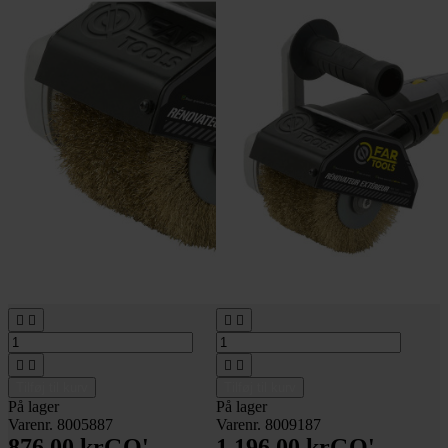








Tilføj til kurv
Tilføj til kurv
På lager
På lager
Varenr. 8005887
Varenr. 8009187
876,00 kr
GO'
1.196,00 kr
GO'