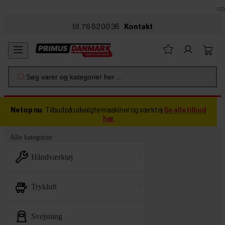
Skip to main content
tlf. 76 62 00 36
Kontakt
Søg varer og kategorier her ...
Netop nu
: Tilbud på udvalgte maskiner og værktøj
Se alle tilbud
her
Alle kategorier
håndværktøj
trykluft
svejsning