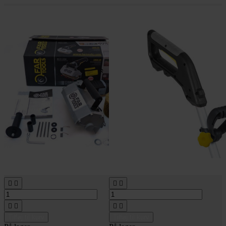








Tilføj til kurv
Tilføj til kurv