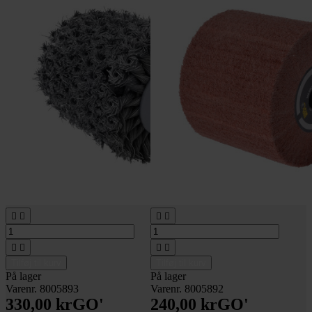








Tilføj til kurv
Tilføj til kurv
På lager
På lager
Varenr. 8005893
Varenr. 8005892
330,00 kr
GO'
240,00 kr
GO'