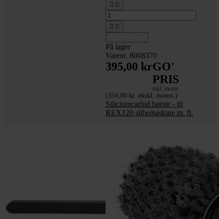




Tilføj til kurv
På lager
Varenr. 8008370
395,00 kr
GO'
PRIS
inkl. moms
(316,00 kr. ekskl. moms.)
Siliciumcarbid børste - til
REX120 slibemaskine m. fl.