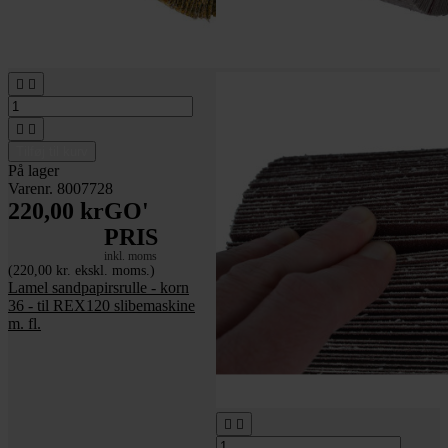




Tilføj til kurv
På lager
Varenr. 8007728
220,00 kr
GO'
PRIS
inkl. moms
(220,00 kr. ekskl. moms.)
Lamel sandpapirsrulle - korn
36 - til REX120 slibemaskine
m. fl.

