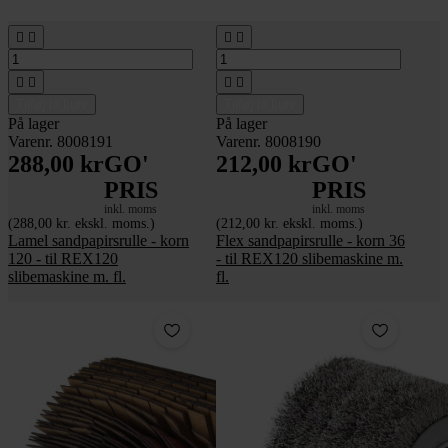








Tilføj til kurv
Tilføj til kurv
På lager
På lager
Varenr. 8008191
Varenr. 8008190
288,00 kr
GO'
212,00 kr
GO'
PRIS
PRIS
inkl. moms
inkl. moms
(288,00 kr. ekskl. moms.)
(212,00 kr. ekskl. moms.)
Lamel sandpapirsrulle - korn
Flex sandpapirsrulle - korn 36
120 - til REX120
- til REX120 slibemaskine m.
slibemaskine m. fl.
fl.