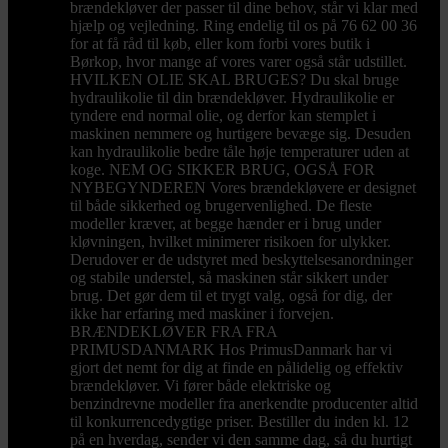
brændekløver der passer til dine behov, står vi klar med
hjælp og vejledning. Ring endelig til os på 76 62 00 36
for at få råd til køb, eller kom forbi vores butik i
Børkop, hvor mange af vores varer også står udstillet.
HVILKEN OLIE SKAL BRUGES? Du skal bruge
hydraulikolie til din brændekløver. Hydraulikolie er
tyndere end normal olie, og derfor kan stemplet i
maskinen nemmere og hurtigere bevæge sig. Desuden
kan hydraulikolie bedre tåle høje temperaturer uden at
koge. NEM OG SIKKER BRUG, OGSÅ FOR
NYBEGYNDEREN Vores brændekløvere er designet
til både sikkerhed og brugervenlighed. De fleste
modeller kræver, at begge hænder er i brug under
kløvningen, hvilket minimerer risikoen for ulykker.
Derudover er de udstyret med beskyttelsesanordninger
og stabile understel, så maskinen står sikkert under
brug. Det gør dem til et trygt valg, også for dig, der
ikke har erfaring med maskiner i forvejen.
BRÆNDEKLØVER FRA FRA
PRIMUSDANMARK Hos PrimusDanmark har vi
gjort det nemt for dig at finde en pålidelig og effektiv
brændekløver. Vi fører både elektriske og
benzindrevne modeller fra anerkendte producenter altid
til konkurrencedygtige priser. Bestiller du inden kl. 12
på en hverdag, sender vi den samme dag, så du hurtigt