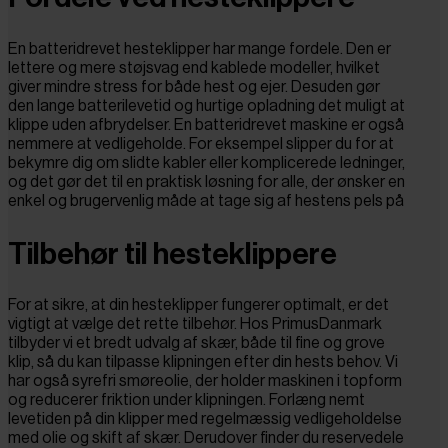
En batteridrevet hesteklipper har mange fordele. Den er
lettere og mere støjsvag end kablede modeller, hvilket
giver mindre stress for både hest og ejer. Desuden gør
den lange batterilevetid og hurtige opladning det muligt at
klippe uden afbrydelser. En batteridrevet maskine er også
nemmere at vedligeholde. For eksempel slipper du for at
bekymre dig om slidte kabler eller komplicerede ledninger,
og det gør det til en praktisk løsning for alle, der ønsker en
enkel og brugervenlig måde at tage sig af hestens pels på
Tilbehør til hesteklippere
For at sikre, at din hesteklipper fungerer optimalt, er det
vigtigt at vælge det rette tilbehør. Hos PrimusDanmark
tilbyder vi et bredt udvalg af skær, både til fine og grove
klip, så du kan tilpasse klipningen efter din hests behov. Vi
har også syrefri smøreolie, der holder maskinen i topform
og reducerer friktion under klipningen. Forlæng nemt
levetiden på din klipper med regelmæssig vedligeholdelse
med olie og skift af skær. Derudover finder du reservedele