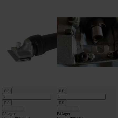








Tilføj til kurv
Tilføj til kurv
På lager
På lager