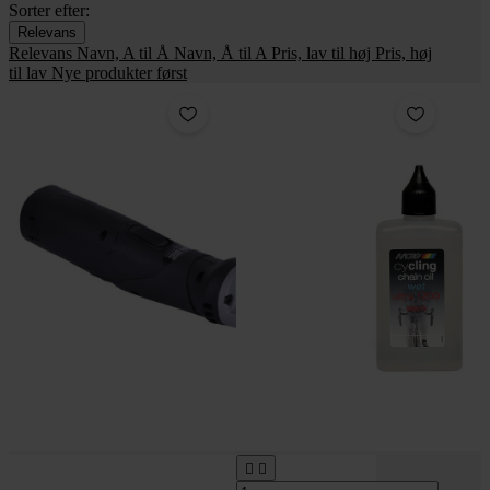
Sorter efter:
Relevans
Relevans
Navn, A til Å
Navn, Å til A
Pris, lav til høj
Pris, høj
til lav
Nye produkter først

