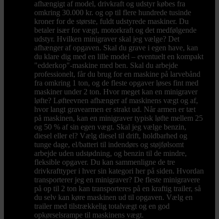
afhængigt af model, drivkraft og udstyr købes fra
omkring 30.000 kr. og op til flere hundrede tusinde
kroner for de største, fuldt udstyrede maskiner. Du
betaler især for vægt, motorkraft og det medfølgende
udstyr. Hvilken minigraver skal jeg vælge? Det
afhænger af opgaven. Skal du grave i egen have, kan
du klare dig med en lille model – eventuelt en kompakt
"edderkop"-maskine med ben. Skal du arbejde
professionelt, får du brug for en maskine på larvebånd
fra omkring 1 ton, og de fleste opgaver løses fint med
maskiner under 2 ton. Hvor meget kan en minigraver
løfte? Løfteevnen afhænger af maskinens vægt og af,
hvor langt gravearmen er strakt ud. Når armen er tæt
på maskinen, kan en minigraver typisk løfte mellem 25
og 50 % af sin egen vægt. Skal jeg vælge benzin,
diesel eller el? Vælg diesel til drift, holdbarhed og
tunge dage, el/batteri til indendørs og støjfølsomt
arbejde uden udstødning, og benzin til de mindre,
fleksible opgaver. Du kan sammenligne de tre
drivkrafttyper i hver sin kategori her på siden. Hvordan
transporterer jeg en minigraver? De fleste minigravere
på op til 2 ton kan transporteres på en kraftig trailer, så
du selv kan køre maskinen ud til opgaven. Vælg en
trailer med tilstrækkelig totalvægt og en god
opkørselsrampe til maskinens vægt.