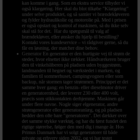
kan komme i gang. Som en ekstra service tilbyder vi
også klargøring. Her skal du blot tilkøbe ”Klargøring”
under selve produktet, og så samler vi brændekløveren
og fylder hydraulikolie og motorolie på. Med i prisen
er også opstart og kontrol af maskinen, så du ikke selv
skal stå for det. Har du spørgsmål til valg af
brændekløver, eller ønsker du hjælp til bestilling?
Kontakt vores kundeservice – vi rådgiver gerne, så du
får en løsning, der matcher dine behov.
Generator
En generator er den hurtigste vej til strøm de
steder, hvor elnettet ikke rækker. Håndværkeren bruger
den til vinkelsliberen på pladsen uden byggestrøm,
landmanden til hegnet og værkstedet i marken, og
familien til sommerhuset, campingvognen eller som
backup, når stormen tager strømmen. Princippet er det
samme hver gang: en benzin- eller dieselmotor driver
en generatorenhed, der leverer 230 eller 400 volt,
præcis som stikkontakten derhjemme. Maskinen går
under flere navne. Nogle siger elgenerator, andre
strømgenerator eller generatoranlæg, og på pladsen
hedder den ofte bare "generatoren". Det dækker over
det samme stykke værktøj, og har du først fundet den
rigtige størrelse, følger den med dig i mange år. Hos
Primus Danmark har vi solgt generatorer til både
private og erhverv siden 2002, og vi har testet