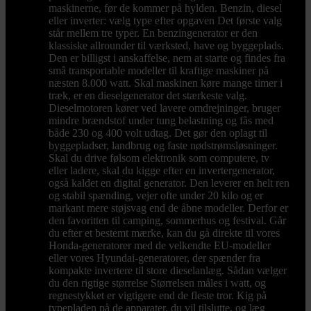
maskinerne, før de kommer på hylden. Benzin, diesel
eller inverter: vælg type efter opgaven Det første valg
står mellem tre typer. En benzingenerator er den
klassiske allrounder til værksted, have og byggeplads.
Den er billigst i anskaffelse, nem at starte og findes fra
små transportable modeller til kraftige maskiner på
næsten 8.000 watt. Skal maskinen køre mange timer i
træk, er en dieselgenerator det stærkeste valg.
Dieselmotoren kører ved lavere omdrejninger, bruger
mindre brændstof under tung belastning og fås med
både 230 og 400 volt udtag. Det gør den oplagt til
byggepladser, landbrug og faste nødstrømsløsninger.
Skal du drive følsom elektronik som computere, tv
eller ladere, skal du kigge efter en invertergenerator,
også kaldet en digital generator. Den leverer en helt ren
og stabil spænding, vejer ofte under 20 kilo og er
markant mere støjsvag end de åbne modeller. Derfor er
den favoritten til camping, sommerhus og festival. Går
du efter et bestemt mærke, kan du gå direkte til vores
Honda-generatorer med de velkendte EU-modeller
eller vores Hyundai-generatorer, der spænder fra
kompakte invertere til store dieselanlæg. Sådan vælger
du den rigtige størrelse Størrelsen måles i watt, og
regnestykket er vigtigere end de fleste tror. Kig på
typepladen på de apparater, du vil tilslutte, og læg