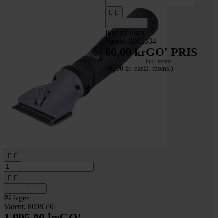


Tilføj til kurv
Ikke på lager
Varenr. 8002334
60,00 kr
GO' PRIS
inkl. moms
(48,00 kr. ekskl. moms.)
Syrefri cykelolie




Tilføj til kurv
På lager
Varenr. 8008596
1.995,00 kr
GO'