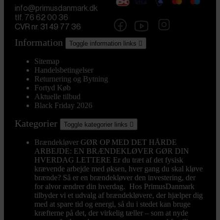
info@primusdanmark.dk
tlf. 76 62 00 36
CVR nr. 31 49 77 36
Information
Toggle information links

Sitemap
Handelsbetingelser
Returnering og Bytning
Fortyd Køb
Aktuelle tilbud
Black Friday 2026
Kategorier
Toggle kategorier links

Brændekløver
GØR OP MED DET HÅRDE
ARBEJDE: EN BRÆNDEKLØVER GØR DIN
HVERDAG LETTERE Er du træt af det fysisk
krævende arbejde med øksen, hver gang du skal kløve
brænde? Så er en brændekløver den investering, der
for alvor ændrer din hverdag. Hos PrimusDanmark
tilbyder vi et udvalg af brændekløvere, der hjælper dig
med at spare tid og energi, så du i stedet kan bruge
kræfterne på det, der virkelig tæller – som at nyde