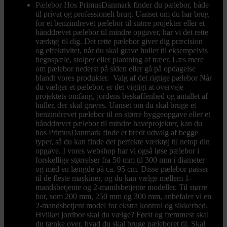
Pælebor
Hos PrimusDanmark finder du pælebor, både
til privat og professionelt brug. Uanset om du har brug
for et benzindrevet pælebor til større projekter eller et
hånddrevet pælebor til mindre opgaver, har vi det rette
værktøj til dig. Det rette pælebor giver dig præcision
og effektivitet, når du skal grave huller til eksempelvis
hegnspæle, stolper eller plantning af træer. Læs mere
om pælebor nederst på siden eller gå på opdagelse
blandt vores produkter. Valg af det rigtige pælebor Når
du vælger et pælebor, er det vigtigt at overveje
projektets omfang, jordens beskaffenhed og antallet af
huller, der skal graves. Uanset om du skal bruge et
benzindrevet pælebor til en større byggeopgave eller et
hånddrevet pælebor til mindre haveprojekter, kan du
hos PrimusDanmark finde et bredt udvalg af begge
typer, så du kan finde det perfekte værktøj til netop din
opgave. I vores webshop har vi også løse pælebor i
forskellige størrelser fra 50 mm til 300 mm i diameter
og med en længde på ca. 95 cm. Disse pælebor passer
til de fleste maskiner, og du kan vælge mellem 1-
mandsbetjente og 2-mandsbetjente modeller. Til større
bor, som 200 mm, 250 mm og 300 mm, anbefaler vi en
2-mandsbetjent model for ekstra kontrol og sikkerhed.
Hvilket jordbor skal du vælge? Først og fremmest skal
du tænke over, hvad du skal bruge pæleboret til. Skal