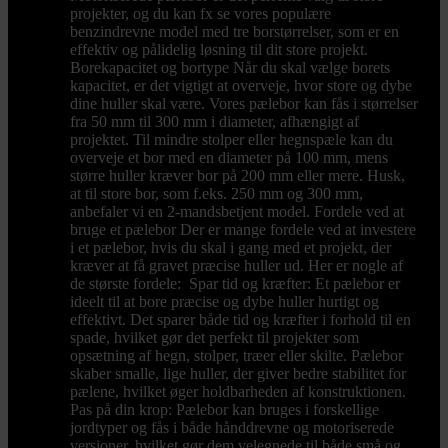
projekter, og du kan fx se vores populære
benzindrevne model med tre borstørrelser, som er en
effektiv og pålidelig løsning til dit store projekt.
Borekapacitet og bortype Når du skal vælge borets
kapacitet, er det vigtigt at overveje, hvor store og dybe
dine huller skal være. Vores pælebor kan fås i størrelser
fra 50 mm til 300 mm i diameter, afhængigt af
projektet. Til mindre stolper eller hegnspæle kan du
overveje et bor med en diameter på 100 mm, mens
større huller kræver bor på 200 mm eller mere. Husk,
at til store bor, som f.eks. 250 mm og 300 mm,
anbefaler vi en 2-mandsbetjent model. Fordele ved at
bruge et pælebor Der er mange fordele ved at investere
i et pælebor, hvis du skal i gang med et projekt, der
kræver at få gravet præcise huller ud. Her er nogle af
de største fordele: Spar tid og kræfter: Et pælebor er
ideelt til at bore præcise og dybe huller hurtigt og
effektivt. Det sparer både tid og kræfter i forhold til en
spade, hvilket gør det perfekt til projekter som
opsætning af hegn, stolper, træer eller skilte. Pælebor
skaber smalle, lige huller, der giver bedre stabilitet for
pælene, hvilket øger holdbarheden af konstruktionen.
Pas på din krop: Pælebor kan bruges i forskellige
jordtyper og fås i både hånddrevne og motoriserede
versioner, hvilket gør dem velegnede til både små og