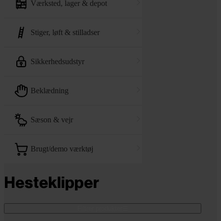
værksted, lager & depot
stiger, løft & stilladser
sikkerhedsudstyr
beklædning
sæson & vejr
brugt/demo værktøj
Hesteklipper
Filtrer produkter