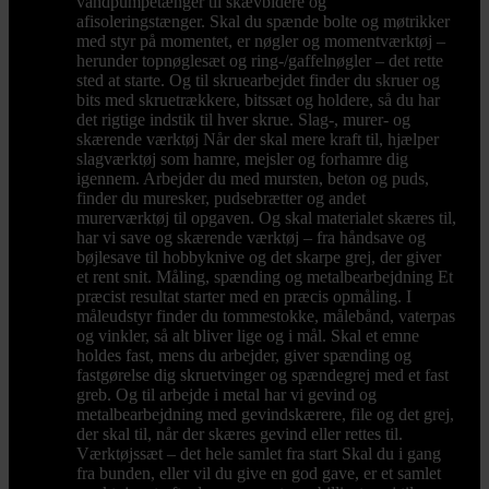
vandpumpetænger til skævbidere og
afisoleringstænger. Skal du spænde bolte og møtrikker
med styr på momentet, er nøgler og momentværktøj –
herunder topnøglesæt og ring-/gaffelnøgler – det rette
sted at starte. Og til skruearbejdet finder du skruer og
bits med skruetrækkere, bitssæt og holdere, så du har
det rigtige indstik til hver skrue. Slag-, murer- og
skærende værktøj Når der skal mere kraft til, hjælper
slagværktøj som hamre, mejsler og forhamre dig
igennem. Arbejder du med mursten, beton og puds,
finder du muresker, pudsebrætter og andet
murerværktøj til opgaven. Og skal materialet skæres til,
har vi save og skærende værktøj – fra håndsave og
bøjlesave til hobbyknive og det skarpe grej, der giver
et rent snit. Måling, spænding og metalbearbejdning Et
præcist resultat starter med en præcis opmåling. I
måleudstyr finder du tommestokke, målebånd, vaterpas
og vinkler, så alt bliver lige og i mål. Skal et emne
holdes fast, mens du arbejder, giver spænding og
fastgørelse dig skruetvinger og spændegrej med et fast
greb. Og til arbejde i metal har vi gevind og
metalbearbejdning med gevindskærere, file og det grej,
der skal til, når der skæres gevind eller rettes til.
Værktøjssæt – det hele samlet fra start Skal du i gang
fra bunden, eller vil du give en god gave, er et samlet