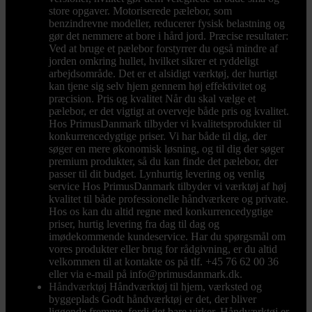
store opgaver. Motoriserede pælebor, som
benzindrevne modeller, reducerer fysisk belastning og
gør det nemmere at bore i hård jord. Præcise resultater:
Ved at bruge et pælebor forstyrrer du også mindre af
jorden omkring hullet, hvilket sikrer et ryddeligt
arbejdsområde. Det er et alsidigt værktøj, der hurtigt
kan tjene sig selv hjem gennem høj effektivitet og
præcision. Pris og kvalitet Når du skal vælge et
pælebor, er det vigtigt at overveje både pris og kvalitet.
Hos PrimusDanmark tilbyder vi kvalitetsprodukter til
konkurrencedygtige priser. Vi har både til dig, der
søger en mere økonomisk løsning, og til dig der søger
premium produkter, så du kan finde det pælebor, der
passer til dit budget. Lynhurtig levering og venlig
service Hos PrimusDanmark tilbyder vi værktøj af høj
kvalitet til både professionelle håndværkere og private.
Hos os kan du altid regne med konkurrencedygtige
priser, hurtig levering fra dag til dag og
imødekommende kundeservice. Har du spørgsmål om
vores produkter eller brug for rådgivning, er du altid
velkommen til at kontakte os på tlf. +45 76 62 00 36
eller via e-mail på info@primusdanmark.dk.
Håndværktøj
Håndværktøj til hjem, værksted og
byggeplads Godt håndværktøj er det, der bliver
liggende fremme, fordi det bare virker. Håndværktøj er