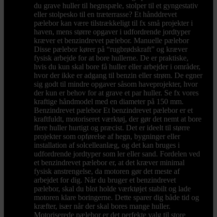
du grave huller til hegnspæle, stolper til et gyngestativ
eller stolpesko til en træterrasse? Et hånddrevet
pælebor kan være tilstrækkeligt til fx små projekter i
haven, mens større opgaver i udfordrende jordtyper
kræver et benzindrevet pælebor. Manuelle pælebor
Disse pælebor kører på “rugbrødskraft” og kræver
fysisk arbejde for at bore hullerne. De er praktiske,
hvis du kun skal bore få huller eller arbejder i områder,
hvor der ikke er adgang til benzin eller strøm. De egner
sig godt til mindre opgaver såsom haveprojekter, hvor
der kun er behov for at grave et par huller. Se fx vores
kraftige håndmodel med en diameter på 150 mm.
Benzindrevet pælebor Et benzindrevet pælebor er et
kraftfuldt, motoriseret værktøj, der gør det nemt at bore
flere huller hurtigt og præcist. Det er ideelt til større
projekter som opførelse af hegn, bygninger eller
installation af solcelleanlæg, og det kan bruges i
udfordrende jordtyper som ler eller sand. Fordelen ved
et benzindrevet pælebor er, at det kræver minimal
fysisk anstrengelse, da motoren gør det meste af
arbejdet for dig. Når du bruger et benzindrevet
pælebor, skal du blot holde værktøjet stabilt og lade
motoren klare boringerne. Dette sparer dig både tid og
kræfter, især når der skal bores mange huller.
Motoriserede pælebor er det perfekte valg til store