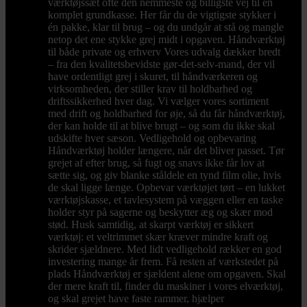
værktøjssæt ofte den nemmeste og billigste vej til en
komplet grundkasse. Her får du de vigtigste stykker i
én pakke, klar til brug – og du undgår at stå og mangle
netop det ene stykke grej midt i opgaven. Håndværktøj
til både private og erhverv Vores udvalg dækker bredt
– fra den kvalitetsbevidste gør-det-selv-mand, der vil
have ordentligt grej i skuret, til håndværkeren og
virksomheden, der stiller krav til holdbarhed og
driftssikkerhed hver dag. Vi vælger vores sortiment
med drift og holdbarhed for øje, så du får håndværktøj,
der kan holde til at blive brugt – og som du ikke skal
udskifte hver sæson. Vedligehold og opbevaring
Håndværktøj holder længere, når det bliver passet. Tør
grejet af efter brug, så fugt og snavs ikke får lov at
sætte sig, og giv blanke ståldele en tynd film olie, hvis
de skal ligge længe. Opbevar værktøjet tørt – en lukket
værktøjskasse, et tavlesystem på væggen eller en taske
holder styr på sagerne og beskytter æg og skær mod
stød. Husk samtidig, at skarpt værktøj er sikkert
værktøj: et veltrimmet skær kræver mindre kraft og
skrider sjældnere. Med lidt vedligehold rækker en god
investering mange år frem. Få resten af værkstedet på
plads Håndværktøj er sjældent alene om opgaven. Skal
der mere kraft til, finder du maskiner i vores elværktøj,
og skal grejet have faste rammer, hjælper