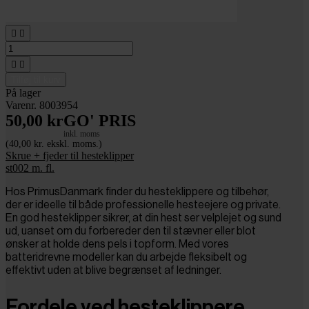




Tilføj til kurv
På lager
Varenr. 8003954
50,00 kr
GO' PRIS
inkl. moms
(40,00 kr. ekskl. moms.)
Skrue + fjeder til hesteklipper
st002 m. fl.
Hos PrimusDanmark finder du hesteklippere og tilbehør,
der er ideelle til både professionelle hesteejere og private.
En god hesteklipper sikrer, at din hest ser velplejet og sund
ud, uanset om du forbereder den til stævner eller blot
ønsker at holde dens pels i topform. Med vores
batteridrevne modeller kan du arbejde fleksibelt og
effektivt uden at blive begrænset af ledninger.
Fordele ved hesteklippere