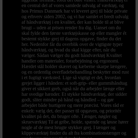
en central del af vores samlede udvalg af værktøj, og
hos Primus Danmark har vi leveret grej til både private
og erhverv siden 2002, og vi har samlet et bredt udvalg
af håndværktøj i en kvalitet, der kan holde til at blive
brugt – uden at prisen render fra dig. Uanset om du
skal fylde den første værktøjskasse op eller mangler ét
bestemt stykke grej til dagens opgave, finder du det
her. Nedenfor får du overblik over de vigtigste typer
håndværktøj, og hvad du skal kigge efter, når du
vælger. Sådan vælger du godt håndværktøj Kvalitet
handler om materialer, forarbejdning og ergonomi.
Hærdet stål holder skæret og kæberne skarpe længere,
og en ordentlig overfladebehandling beskytter mod rust
i et fugtigt værksted. Lige så vigtigt er det, hvordan
grejet ligger i hånden: et soft-grip- eller gummihåndtag
giver et sikkert greb, også når du arbejder længe eller
har svedige hænder. Et stykke håndværktøj, der sidder
godt, sliter mindre på hånd og håndled – og gør
arbejdet både hurtigere og mere præcist. Vores råd er
enkelt: vælg det, der passer til opgaven, og prioritér
kvalitet på det, du bruger ofte. Tænger, nøgler og
skrueværktøj Til at gribe, holde, spænde og løsne hører
nogle af de mest brugte stykker grej. I tænger og
klippeværktøj finder du alt fra kombinationstænger og