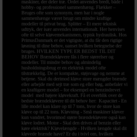
maskiner, der deler træ. Ordet anvendes bredt, både i
hobby- og professionel sammenhæng. Flækker –
Bruges ofte som synonym, men har i nogle
sammenhænge været brugt om mindre kraftige
modeller til privat brug. Splitter – Et mere teknisk
udtryk, der især anvendes internationalt. Her henvises
ofte til selve kløvemekanismen, typisk hydraulisk. Hos
PrimusDanmark er det vigtigste, at du får den rigtige
løsning til dine behov, uanset hvilken betegnelse der
bruges. HVILKEN TYPE ER BEDST TIL DIT
BEHOV Brændekløvere fås i flere størrelser og
modeller. Til mindre behov og almindelig
husholdningsbrug er en elektrisk model ofte
tilstrækkelig. De er kompakte, støjsvage og nemme at
betjene. Skal du derimod kløve store mængder brænde
eller arbejde med sejt træ som eg eller bøg, anbefaler vi
en kraftigere model – for eksempel en benzindrevet
model med højere kløvekraft. Få et overblik over de
bedste brændekløvere til dit behov her: Kapacitet - En
lille model kan klare op til 7 tons, hvor de store kan
kløve op til 22 tons. Kløvning - Små maskiner kløver
kun vandret, hvorimod større brændekløvere også kan
kløve lodret. Motor - Skal den drives af benzin eller
køre elektrisk? Kløvelængde - Hvilken længde skal dit
kløvede brænde have? Er du i tvivl om, hvilken