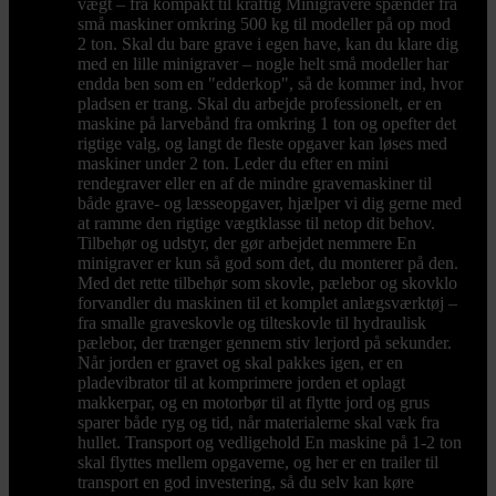
vægt – fra kompakt til kraftig Minigravere spænder fra
små maskiner omkring 500 kg til modeller på op mod
2 ton. Skal du bare grave i egen have, kan du klare dig
med en lille minigraver – nogle helt små modeller har
endda ben som en "edderkop", så de kommer ind, hvor
pladsen er trang. Skal du arbejde professionelt, er en
maskine på larvebånd fra omkring 1 ton og opefter det
rigtige valg, og langt de fleste opgaver kan løses med
maskiner under 2 ton. Leder du efter en mini
rendegraver eller en af de mindre gravemaskiner til
både grave- og læsseopgaver, hjælper vi dig gerne med
at ramme den rigtige vægtklasse til netop dit behov.
Tilbehør og udstyr, der gør arbejdet nemmere En
minigraver er kun så god som det, du monterer på den.
Med det rette tilbehør som skovle, pælebor og skovklo
forvandler du maskinen til et komplet anlægsværktøj –
fra smalle graveskovle og tilteskovle til hydraulisk
pælebor, der trænger gennem stiv lerjord på sekunder.
Når jorden er gravet og skal pakkes igen, er en
pladevibrator til at komprimere jorden et oplagt
makkerpar, og en motorbør til at flytte jord og grus
sparer både ryg og tid, når materialerne skal væk fra
hullet. Transport og vedligehold En maskine på 1-2 ton
skal flyttes mellem opgaverne, og her er en trailer til
transport en god investering, så du selv kan køre