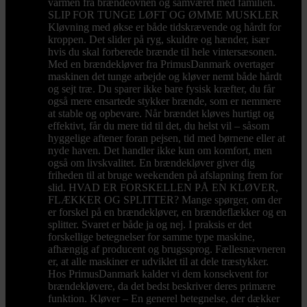
varmen fra brændeovnen og samværet med familien.
SLIP FOR TUNGE LØFT OG ØMME MUSKLER
Kløvning med økse er både tidskrævende og hårdt for
kroppen. Det slider på ryg, skuldre og hænder, især
hvis du skal forberede brænde til hele vintersæsonen.
Med en brændekløver fra PrimusDanmark overtager
maskinen det tunge arbejde og kløver nemt både hårdt
og sejt træ. Du sparer ikke bare fysisk kræfter, du får
også mere ensartede stykker brænde, som er nemmere
at stable og opbevare. Når brændet kløves hurtigt og
effektivt, får du mere tid til det, du helst vil – såsom
hyggelige aftener foran pejsen, tid med børnene eller at
nyde haven. Det handler ikke kun om komfort, men
også om livskvalitet. En brændekløver giver dig
friheden til at bruge weekenden på afslapning frem for
slid. HVAD ER FORSKELLEN PÅ EN KLØVER,
FLÆKKER OG SPLITTER? Mange spørger, om der
er forskel på en brændekløver, en brændeflækker og en
splitter. Svaret er både ja og nej. I praksis er det
forskellige betegnelser for samme type maskine,
afhængig af producent og brugssprog. Fællesnævneren
er, at alle maskiner er udviklet til at dele træstykker.
Hos PrimusDanmark kalder vi dem konsekvent for
brændekløvere, da det bedst beskriver deres primære
funktion. Kløver – En generel betegnelse, der dækker