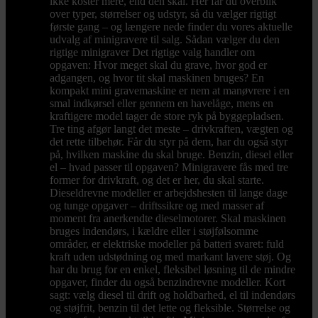
ikke koster mere, end den skal. Her får du overblik
over typer, størrelser og udstyr, så du vælger rigtigt
første gang – og længere nede finder du vores aktuelle
udvalg af minigravere til salg. Sådan vælger du den
rigtige minigraver Det rigtige valg handler om
opgaven: Hvor meget skal du grave, hvor god er
adgangen, og hvor tit skal maskinen bruges? En
kompakt mini gravemaskine er nem at manøvrere i en
smal indkørsel eller gennem en havelåge, mens en
kraftigere model tager de store ryk på byggepladsen.
Tre ting afgør langt det meste – drivkraften, vægten og
det rette tilbehør. Får du styr på dem, har du også styr
på, hvilken maskine du skal bruge. Benzin, diesel eller
el – hvad passer til opgaven? Minigravere fås med tre
former for drivkraft, og det er her, du skal starte.
Dieseldrevne modeller er arbejdshesten til lange dage
og tunge opgaver – driftssikre og med masser af
moment fra anerkendte dieselmotorer. Skal maskinen
bruges indendørs, i kældre eller i støjfølsomme
områder, er elektriske modeller på batteri svaret: fuld
kraft uden udstødning og med markant lavere støj. Og
har du brug for en enkel, fleksibel løsning til de mindre
opgaver, finder du også benzindrevne modeller. Kort
sagt: vælg diesel til drift og holdbarhed, el til indendørs
og støjfrit, benzin til det lette og fleksible. Størrelse og