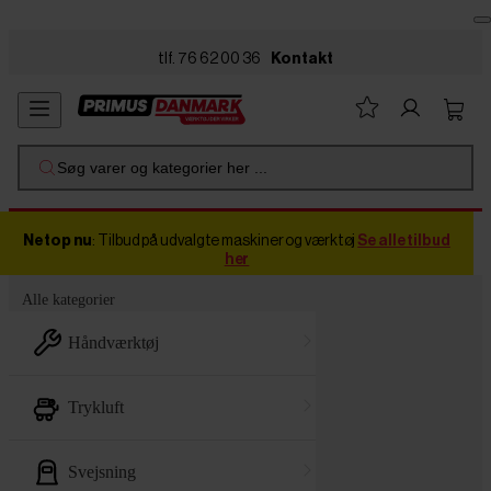
Skip to main content
tlf. 76 62 00 36
Kontakt
Søg varer og kategorier her ...
Netop nu
: Tilbud på udvalgte maskiner og værktøj
Se alle tilbud
her
Alle kategorier
håndværktøj
trykluft
svejsning