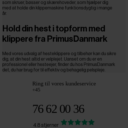
som skruer, bøsser og skærehoveder, som hjælper dig
med at holde din klippemaskine funktionsdygtig i mange
år.
Hold din hest i topform med
klippere fra PrimusDanmark
Med vores udvalg af hesteklippere og tilbehør kan du sikre
dig, at din hest altid er velplejet. Uanset om du er en
professionel eller hesteejer, finder du hos PrimusDanmark
det, du har brug for til effektiv og behagelig pelspleje.
Ring til vores kundeservice
+45
76 62 00 36
4.8 stjerner