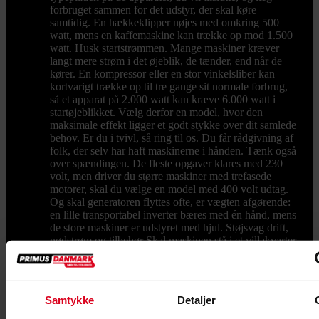
forbruget sammen for det udstyr, der skal køre
samtidig. En hækkeklipper nøjes med omkring 500
watt, mens en kaffemaskine kan trække op mod 1.500
watt. Husk startstrømmen. Mange maskiner kræver
langt mere strøm i det øjeblik, de tænder, end når de
kører. En kompressor eller en stor vinkelsliber kan
kortvarigt trække op til tre gange sit normale forbrug,
så et apparat på 2.000 watt kan kræve 6.000 watt i
startøjeblikket. Vælg derfor en model, hvor den
maksimale effekt ligger et godt stykke over dit samlede
behov. Er du i tvivl, så ring til os. Du får rådgivning af
folk, der selv har haft maskinerne i hånden. Tænk også
over spændingen. De fleste opgaver klares med 230
volt, men driver du større maskiner med trefasede
motorer, skal du vælge en model med 400 volt udtag.
Og skal generatoren flyttes ofte, er vægten afgørende:
en lille transportabel inverter bæres med én hånd, mens
de store maskiner er udstyret med hjul. Støjsvag drift,
nødstrøm og tilbehør Skal maskinen stå i et villakvarter
eller ved en skurvogn, er støjniveauet værd at tjekke
før køb. Lukkede og lydsvage modeller dæmper
motoren med et kabinet, så støjen kommer ned
omkring 60 til 65 decibel, hvilket svarer til en
Samtykke
Detaljer
almindelig samtale. Vil du sikre huset eller
virksomheden mod strømsvigt, kan generatoren kobles