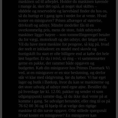
maskinen ud til arbejdet. Holder du maskinen kørende
i mange år, sker det også, at noget skal skiftes –
sliddele og reservedele og larvebånd finder du hos os,
så du hurtigt er i gang igen i stedet for at vente. Hvad
koster en minigraver? Prisen afhænger af størrelse,
drivkraft og udstyr. Mindre modeller fås til en
overkommelig pris, mens de store, fuldt udstyrede
maskiner ligger højere – som tommelfingerregel betaler
du for vægt, motorkraft og det udstyr, der følger med.
Vil du have mest maskine for pengene, så kig på, hvad
der reelt er inkluderet: en model med skovle og
hurtigskift fra start er ofte billigere end at købe det hele
løst bagefter. Er du i tvivl, så ring – vi sammensætter
gerne en pakke, der rammer både opgaven og
budgettet. Køb din minigraver hos Primus Danmark Vi
ved, at en minigraver er en stor beslutning, og derfor
står vi klar med rådgivning, før du køber. Vi har eget
lager og butik i Børkop, hvor du kan se maskinerne og
det store udvalg af udstyr med egne øjne. Bestiller du
på hverdage før kl. 12.00, pakker og sender vi som
udgangspunkt samme dag, så du ikke skal vente på at
komme i gang. Se udvalget herunder, eller ring til os på
76 62 00 36 og få hjælp til at vælge den rigtige
maskine til din næste opgave. Ofte stillede spørgsmål
Hvad koster en minigraver? En minigraver kan