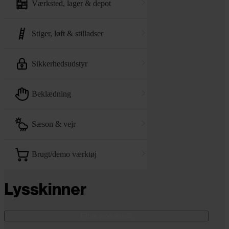
værksted, lager & depot
stiger, løft & stilladser
sikkerhedsudstyr
beklædning
sæson & vejr
brugt/demo værktøj
Lysskinner
Filtrer produkter