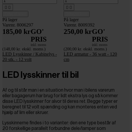




Tilføj til kurv
Tilføj til kurv
På lager
På lager
Varenr. 8006297
Varenr. 8009392
185,00 kr
GO'
250,00 kr
GO'
PRIS
PRIS
inkl. moms
inkl. moms
(148,00 kr. ekskl. moms.)
(200,00 kr. ekskl. moms.)
LED Lysskinne / Kabinelys -
LED armatur - 36 watt - 120
20 stk. - 12 volt
cm
LED lysskinner til bil
Af og til står man i en situation hvor man i bilens varerum
eller bagagerum har brug for lidt ekstra lys og så kommer
disse LED lysskinner for alvor til deres ret. Begge typer er
beregnet til 12 volt spænding og kan monteres enten ved
hjælp af lim eller skruer.
Lysskinnerne findes i to varianter: den ene type består af
20 forskellige parallelt forbundne dele/lamper som