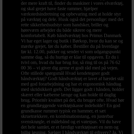
der mere kraft til, finder du maskiner i vores elværktøj,
og skal grejet have faste rammer, hjælper
værkstedsindretning og opbevaring med at holde styr
på værktøj og dele. Husk også det personlige: med det
rette sikkerhedsudstyr som handsker, briller og
høreværn arbejder du både sikrere og mere
komfortabelt. Køb håndværktøj hos Primus Danmark
Vi har eget lager og butik i Børkop, hvor du kan se og
mærke grejet, før du køber. Bestiller du på hverdage
før kl. 12.00, pakker og sender vi som udgangspunkt
samme dag, så du hurtigt er klar til opgaven. Er du i
tvivl om, hvad du har brug for, så ring til os på 76 62
00 36 – vi giver dig gerne et godt råd med på vejen.
Ofte stillede spørgsmål Hvad kendetegner godt
håndværktøj? Godt håndværktøj er lavet af hærdet stål
med god forarbejdning og har et ergonomisk håndtag
med skridsikkert greb. Det ligger godt i hånden, holder
skæret eller kæberne længe og kan holde til daglig
brug. Prioritér kvalitet på det, du bruger ofte. Hvad bør
en grundlæggende værktøjskasse indeholde? En god
grundkasse rummer typisk en hammer, et sæt
skruetrækkere, en kombinationstang, en justerbar
svensknøgle, et målebånd og et vaterpas. Vil du have
det hele samlet, er et færdigt værktøjssæt en nem og
billig løsning. Sælger I håndværktøj til erhverv? Ja. Vi