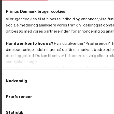
maskine til din næste opgave. Ofte stillede spørgsmål
Hvad koster en minigraver? En minigraver kan
Primus Danmark bruger cookies
afhængigt af model, drivkraft og udstyr købes fra
omkring 30.000 kr. og op til flere hundrede tusinde
Vi bruger cookies til at tilpasse indhold og annoncer, vise fun
kroner for de største, fuldt udstyrede maskiner. Du
sociale medier og analysere vores trafik. Vi deler også oply
betaler især for vægt, motorkraft og det medfølgende
udstyr. Hvilken minigraver skal jeg vælge? Det
dit besøg med vores partnere inden for annoncering og anal
afhænger af opgaven. Skal du grave i egen have, kan
du klare dig med en lille model – eventuelt en kompakt
Har du en konto hos os?
Hvis du tilvælger "Præferencer", h
"edderkop"-maskine med ben. Skal du arbejde
professionelt, får du brug for en maskine på larvebånd
dine personlige indstillinger, så du får en markant bedre ople
fra omkring 1 ton, og de fleste opgaver løses fint med
du er logget ind. Du kan til enhver tid ændre dit valg eller træ
maskiner under 2 ton. Hvor meget kan en minigraver
samtykke tilbage.
løfte? Løfteevnen afhænger af maskinens vægt og af,
hvor langt gravearmen er strakt ud. Når armen er tæt
Vælg herunder om du vil tillade alle cookies, eller om du kun v
på maskinen, kan en minigraver typisk løfte mellem 25
teknisk nødvendige.
Samtykkevalg
og 50 % af sin egen vægt. Skal jeg vælge benzin,
diesel eller el? Vælg diesel til drift, holdbarhed og
Nødvendig
tunge dage, el/batteri til indendørs og støjfølsomt
arbejde uden udstødning, og benzin til de mindre,
fleksible opgaver. Du kan sammenligne de tre
Præferencer
drivkrafttyper i hver sin kategori her på siden. Hvordan
transporterer jeg en minigraver? De fleste minigravere
på op til 2 ton kan transporteres på en kraftig trailer, så
Statistik
du selv kan køre maskinen ud til opgaven. Vælg en