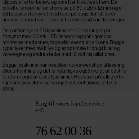
klippes af efter behov, og derefter tilsluttes strøm. De
enkelte lamper har en størrelse på 80 x 20 x 12 mm og er
på bagsiden forsynet med tape på bagsiden så de er
nemme at montere – og rent faktisk også kan flyttes igen.
Den anden type LED lysskinne er 100 cm lang og er
forsynet med 60 stk. LED enheder og kan ligeledes
monteres med skruer, tape eller eventuelt silikone. Begge
typer lyser med hvidt lys og er optimale til brug i biler og
varevogne og andre steder med 12 volt installationer.
Begge lysskinner kan bestilles i vores webshop til levering
eller afhentning og det er naturligvis også muligt at bestille
et større parti af disse lysskinner. Hvis du er på udkig efter
lignende produkter, har vi også et bredt udvalg af
LED
strips
.
Ring til vores kundeservice
+45
76 62 00 36