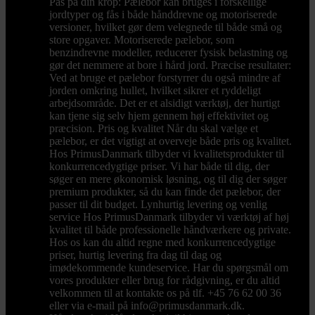
Pas på din krop: Pælebor kan bruges i forskellige
jordtyper og fås i både hånddrevne og motoriserede
versioner, hvilket gør dem velegnede til både små og
store opgaver. Motoriserede pælebor, som
benzindrevne modeller, reducerer fysisk belastning og
gør det nemmere at bore i hård jord. Præcise resultater:
Ved at bruge et pælebor forstyrrer du også mindre af
jorden omkring hullet, hvilket sikrer et ryddeligt
arbejdsområde. Det er et alsidigt værktøj, der hurtigt
kan tjene sig selv hjem gennem høj effektivitet og
præcision. Pris og kvalitet Når du skal vælge et
pælebor, er det vigtigt at overveje både pris og kvalitet.
Hos PrimusDanmark tilbyder vi kvalitetsprodukter til
konkurrencedygtige priser. Vi har både til dig, der
søger en mere økonomisk løsning, og til dig der søger
premium produkter, så du kan finde det pælebor, der
passer til dit budget. Lynhurtig levering og venlig
service Hos PrimusDanmark tilbyder vi værktøj af høj
kvalitet til både professionelle håndværkere og private.
Hos os kan du altid regne med konkurrencedygtige
priser, hurtig levering fra dag til dag og
imødekommende kundeservice. Har du spørgsmål om
vores produkter eller brug for rådgivning, er du altid
velkommen til at kontakte os på tlf. +45 76 62 00 36
eller via e-mail på info@primusdanmark.dk.