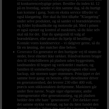
til konkurrencedygtige priser. Bestiller du inden kl. 12
på en hverdag, sender vi den samme dag, så du hurtigt
kan komme i gang. Som en ekstra service tilbyder vi
også klargøring. Her skal du blot tilkøbe ”Klargøring”
under selve produktet, og så samler vi brændekløveren
og fylder hydraulikolie og motorolie på. Med i prisen
er også opstart og kontrol af maskinen, så du ikke selv
skal stå for det. Har du spørgsmål til valg af
brændekløver, eller ønsker du hjælp til bestilling?
Kontakt vores kundeservice – vi rådgiver gerne, så du
får en løsning, der matcher dine behov.
Generator
En generator er den hurtigste vej til strøm de
steder, hvor elnettet ikke rækker. Håndværkeren bruger
den til vinkelsliberen på pladsen uden byggestrøm,
landmanden til hegnet og værkstedet i marken, og
familien til sommerhuset, campingvognen eller som
backup, når stormen tager strømmen. Princippet er det
samme hver gang: en benzin- eller dieselmotor driver
en generatorenhed, der leverer 230 eller 400 volt,
præcis som stikkontakten derhjemme. Maskinen går
under flere navne. Nogle siger elgenerator, andre
strømgenerator eller generatoranlæg, og på pladsen
hedder den ofte bare "generatoren". Det dækker over
det samme stykke værktøj, og har du først fundet den
rigtige størrelse, følger den med dig i mange år. Hos