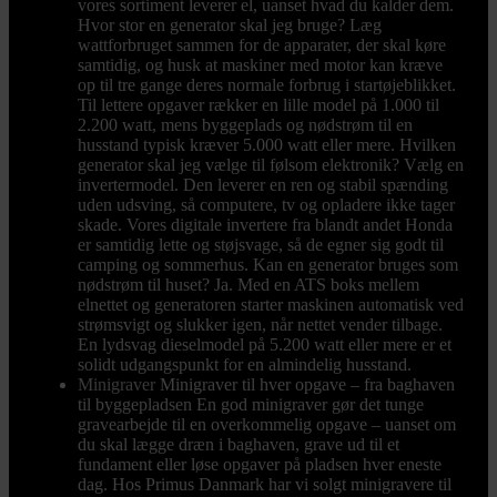
vores sortiment leverer el, uanset hvad du kalder dem.
Hvor stor en generator skal jeg bruge? Læg
wattforbruget sammen for de apparater, der skal køre
samtidig, og husk at maskiner med motor kan kræve
op til tre gange deres normale forbrug i startøjeblikket.
Til lettere opgaver rækker en lille model på 1.000 til
2.200 watt, mens byggeplads og nødstrøm til en
husstand typisk kræver 5.000 watt eller mere. Hvilken
generator skal jeg vælge til følsom elektronik? Vælg en
invertermodel. Den leverer en ren og stabil spænding
uden udsving, så computere, tv og opladere ikke tager
skade. Vores digitale invertere fra blandt andet Honda
er samtidig lette og støjsvage, så de egner sig godt til
camping og sommerhus. Kan en generator bruges som
nødstrøm til huset? Ja. Med en ATS boks mellem
elnettet og generatoren starter maskinen automatisk ved
strømsvigt og slukker igen, når nettet vender tilbage.
En lydsvag dieselmodel på 5.200 watt eller mere er et
solidt udgangspunkt for en almindelig husstand.
Minigraver
Minigraver til hver opgave – fra baghaven
til byggepladsen En god minigraver gør det tunge
gravearbejde til en overkommelig opgave – uanset om
du skal lægge dræn i baghaven, grave ud til et
fundament eller løse opgaver på pladsen hver eneste
dag. Hos Primus Danmark har vi solgt minigravere til