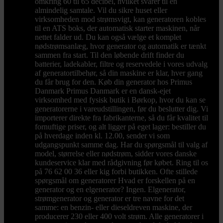
omkring 60 til 65 decibel, hvilket svarer til en
almindelig samtale. Vil du sikre huset eller
virksomheden mod strømsvigt, kan generatoren kobles
til en ATS boks, der automatisk starter maskinen, når
nettet falder ud. Du kan også vælge et komplet
nødstrømsanlæg, hvor generator og automatik er tænkt
sammen fra start. Til den løbende drift finder du
batterier, ladekabler, filtre og reservedele i vores udvalg
af generatortilbehør, så din maskine er klar, hver gang
du får brug for den. Køb din generator hos Primus
Danmark Primus Danmark er en dansk-ejet
virksomhed med fysisk butik i Børkop, hvor du kan se
generatorerne i vareudstillingen, før du beslutter dig. Vi
importerer direkte fra fabrikanterne, så du får kvalitet til
fornuftige priser, og alt ligger på eget lager: bestiller du
på hverdage inden kl. 12.00, sender vi som
udgangspunkt samme dag. Har du spørgsmål til valg af
model, størrelse eller nødstrøm, sidder vores danske
kundeservice klar med rådgivning før købet. Ring til os
på 76 62 00 36 eller kig forbi butikken. Ofte stillede
spørgsmål om generatorer Hvad er forskellen på en
generator og en elgenerator? Ingen. Elgenerator,
strømgenerator og generator er tre navne for det
samme: en benzin- eller dieseldreven maskine, der
producerer 230 eller 400 volt strøm. Alle generatorer i