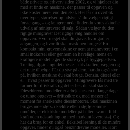
både private og erhverv siden 2002, og vi hjælper dig
med at finde en maskine, der passer til opgaven og
ikke koster mere, end den skal. Her får du overblik
over typer, størrelser og udstyr, så du vælger rigtigt
første gang – og længere nede finder du vores aktuelle
udvalg af minigravere til salg. Sådan vælger du den
rigtige minigraver Det rigtige valg handler om
opgaven: Hvor meget skal du grave, hvor god er
adgangen, og hvor tit skal maskinen bruges? En
kompakt mini gravemaskine er nem at manøvrere i en
smal indkørsel eller gennem en havelåge, mens en
kraftigere model tager de store ryk på byggepladsen.
Tre ting afgør langt det meste – drivkraften, vægten og
det rette tilbehør. Får du styr på dem, har du også styr
på, hvilken maskine du skal bruge. Benzin, diesel eller
el – hvad passer til opgaven? Minigravere fås med tre
former for drivkraft, og det er her, du skal starte.
Dieseldrevne modeller er arbejdshesten til lange dage
og tunge opgaver – driftssikre og med masser af
moment fra anerkendte dieselmotorer. Skal maskinen
bruges indendørs, i kældre eller i støjfølsomme
områder, er elektriske modeller på batteri svaret: fuld
kraft uden udstødning og med markant lavere støj. Og
har du brug for en enkel, fleksibel løsning til de mindre
opgaver, finder du også benzindrevne modeller. Kort