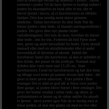
med at bekæmpe ukrudt og skadedyr i jorden. Fjerne
rodnettet i jorden Vil du have fjernet et kraftigt rodnet i
jorden fra eksempelvis en busk eller et træ, der er
blevet fjernet i haven, så er havefræseren en effektiv
hjælper. Den kan nemlig nemt skære gennem
rødderne. Sådan havefræser du dine bede Når du
fræser jorden i dine bede, så blandes næringsstofferne i
jorden. Det giver dine nye planter bedre
vækstbetingelser. Her kan du læse, hvordan du fræser
dine bede - trin for trin. Forbered dit bed Fjern store
sten, grene og andet haveaffald fra bedet. Fjern ukrudt
manuelt eller med en ukrudtsbrænder eller et andet
haveredskab til fjernelse af ukrudt. Indstil din
havefræser Juster din havefræser, så den er indstillet til
den dybde, der passer til din jordtype. Normalt skal
dybden ikke være mere end 15-20 cm. Start
havefræseren Tænd for havefræseren og kør den frem
og tilbage over bedet på samme niveau hele tiden - det
giver et mere jævnt udseende. Fræs jorden i flere
retninger Det er altid en god idé at fræse over jorden
flere gange, så jorden bliver fræset i flere retninger. Det
giver det bedste resultat i sidste ende, og sikrer, at
jordstrukturen er løsnet og de sidste rødder fra ukrudt
er fjernet. Jævn jorden igen Når du er færdig med at
fræse jorden, så skal den glattes ud med en rive eller