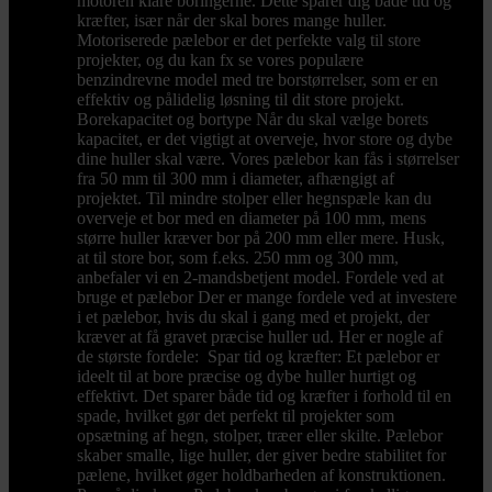
motoren klare boringerne. Dette sparer dig både tid og
kræfter, især når der skal bores mange huller.
Motoriserede pælebor er det perfekte valg til store
projekter, og du kan fx se vores populære
benzindrevne model med tre borstørrelser, som er en
effektiv og pålidelig løsning til dit store projekt.
Borekapacitet og bortype Når du skal vælge borets
kapacitet, er det vigtigt at overveje, hvor store og dybe
dine huller skal være. Vores pælebor kan fås i størrelser
fra 50 mm til 300 mm i diameter, afhængigt af
projektet. Til mindre stolper eller hegnspæle kan du
overveje et bor med en diameter på 100 mm, mens
større huller kræver bor på 200 mm eller mere. Husk,
at til store bor, som f.eks. 250 mm og 300 mm,
anbefaler vi en 2-mandsbetjent model. Fordele ved at
bruge et pælebor Der er mange fordele ved at investere
i et pælebor, hvis du skal i gang med et projekt, der
kræver at få gravet præcise huller ud. Her er nogle af
de største fordele: Spar tid og kræfter: Et pælebor er
ideelt til at bore præcise og dybe huller hurtigt og
effektivt. Det sparer både tid og kræfter i forhold til en
spade, hvilket gør det perfekt til projekter som
opsætning af hegn, stolper, træer eller skilte. Pælebor
skaber smalle, lige huller, der giver bedre stabilitet for
pælene, hvilket øger holdbarheden af konstruktionen.