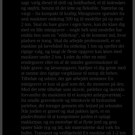
sagt: vælg diesel til drift og holdbarhed, el til indendørs
og støjfrit, benzin til det lette og fleksible. Størrelse og
vægt – fra kompakt til kraftig Minigravere spænder fra
små maskiner omkring 500 kg til modeller på op mod
2 ton. Skal du bare grave i egen have, kan du klare dig
med en lille minigraver – nogle helt små modeller har
endda ben som en "edderkop", så de kommer ind, hvor
pladsen er trang. Skal du arbejde professionelt, er en
maskine på larvebånd fra omkring 1 ton og opefter det
rigtige valg, og langt de fleste opgaver kan løses med
maskiner under 2 ton. Leder du efter en mini
rendegraver eller en af de mindre gravemaskiner til
både grave- og læsseopgaver, hjælper vi dig gerne med
at ramme den rigtige vægtklasse til netop dit behov.
Tilbehør og udstyr, der gør arbejdet nemmere En
minigraver er kun så god som det, du monterer på den.
Med det rette tilbehør som skovle, pælebor og skovklo
forvandler du maskinen til et komplet anlægsværktøj –
fra smalle graveskovle og tilteskovle til hydraulisk
pælebor, der trænger gennem stiv lerjord på sekunder.
Når jorden er gravet og skal pakkes igen, er en
pladevibrator til at komprimere jorden et oplagt
makkerpar, og en motorbør til at flytte jord og grus
sparer både ryg og tid, når materialerne skal væk fra
hullet. Transport og vedligehold En maskine på 1-2 ton