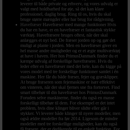
leverer til både private og erhverv, og vores udvalg er
valgt med holdbarhed for øje, så det kan klare
professionel, daglig brug. Ring til os, hvis du skal
bruge større mængder eller har brug for rådgivning.
Havefræser
Havefræser med mange funktioner Hvis
du har en have, er en havefræser et fantastisk stykke
værktøj. Havefræsere bruges oftest, når der skal
anlægges et nyt bed. De fræser jorden op og gør det
muligt at plante i jorden. Men en havefræser giver en
hel masse andre muligheder og er et ægte multiværktøj
at have i haven. Her hos PrimusDanmark finder du et
kæmpe udvalg af forskellige havefræsere. Hvis du
leder efter en havefræser med det hele, kan du kigge på
vores model med tre forskellige funktioner samlet i én
maskine. Her får du både fræser, fejer og græsklipper.
At bruge fræseren som fejemaskine er især effektivt
om vinteren, når der skal fjernes sne fra fortorvet. Find
smart tilbehør til din havefræser hos PrimusDanmark
Foruden selve maskinerne, finder du også en masse
forskelligt tilbehør til dem. For eksempel er det intet
problem, hvis dine klinger bliver slidte eller går i
stykker. Vi leverer både klinger til nyere modeller, men
også ældre modeller fra før 2014. Ligesom de mindre
modeller med tre forskellige muligheder, kan du også
få fræsere, der er dedikerede til en enkelt funktion. For