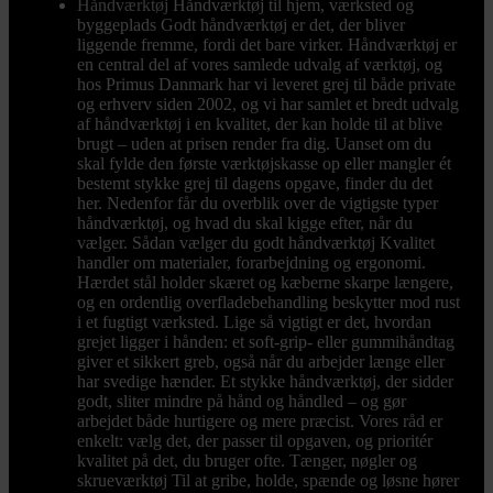
Håndværktøj
Håndværktøj til hjem, værksted og
byggeplads Godt håndværktøj er det, der bliver
liggende fremme, fordi det bare virker. Håndværktøj er
en central del af vores samlede udvalg af værktøj, og
hos Primus Danmark har vi leveret grej til både private
og erhverv siden 2002, og vi har samlet et bredt udvalg
af håndværktøj i en kvalitet, der kan holde til at blive
brugt – uden at prisen render fra dig. Uanset om du
skal fylde den første værktøjskasse op eller mangler ét
bestemt stykke grej til dagens opgave, finder du det
her. Nedenfor får du overblik over de vigtigste typer
håndværktøj, og hvad du skal kigge efter, når du
vælger. Sådan vælger du godt håndværktøj Kvalitet
handler om materialer, forarbejdning og ergonomi.
Hærdet stål holder skæret og kæberne skarpe længere,
og en ordentlig overfladebehandling beskytter mod rust
i et fugtigt værksted. Lige så vigtigt er det, hvordan
grejet ligger i hånden: et soft-grip- eller gummihåndtag
giver et sikkert greb, også når du arbejder længe eller
har svedige hænder. Et stykke håndværktøj, der sidder
godt, sliter mindre på hånd og håndled – og gør
arbejdet både hurtigere og mere præcist. Vores råd er
enkelt: vælg det, der passer til opgaven, og prioritér
kvalitet på det, du bruger ofte. Tænger, nøgler og
skrueværktøj Til at gribe, holde, spænde og løsne hører