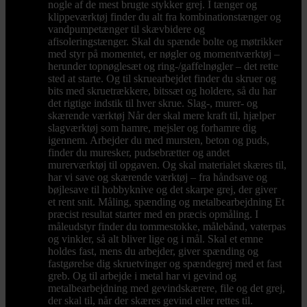
nogle af de mest brugte stykker grej. I tænger og
klippeværktøj finder du alt fra kombinationstænger og
vandpumpetænger til skævbidere og
afisoleringstænger. Skal du spænde bolte og møtrikker
med styr på momentet, er nøgler og momentværktøj –
herunder topnøglesæt og ring-/gaffelnøgler – det rette
sted at starte. Og til skruearbejdet finder du skruer og
bits med skruetrækkere, bitssæt og holdere, så du har
det rigtige indstik til hver skrue. Slag-, murer- og
skærende værktøj Når der skal mere kraft til, hjælper
slagværktøj som hamre, mejsler og forhamre dig
igennem. Arbejder du med mursten, beton og puds,
finder du muresker, pudsebrætter og andet
murerværktøj til opgaven. Og skal materialet skæres til,
har vi save og skærende værktøj – fra håndsave og
bøjlesave til hobbyknive og det skarpe grej, der giver
et rent snit. Måling, spænding og metalbearbejdning Et
præcist resultat starter med en præcis opmåling. I
måleudstyr finder du tommestokke, målebånd, vaterpas
og vinkler, så alt bliver lige og i mål. Skal et emne
holdes fast, mens du arbejder, giver spænding og
fastgørelse dig skruetvinger og spændegrej med et fast
greb. Og til arbejde i metal har vi gevind og
metalbearbejdning med gevindskærere, file og det grej,
der skal til, når der skæres gevind eller rettes til.