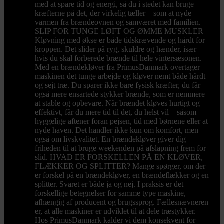
med at spare tid og energi, så du i stedet kan bruge
kræfterne på det, der virkelig tæller – som at nyde
varmen fra brændeovnen og samværet med familien.
SLIP FOR TUNGE LØFT OG ØMME MUSKLER
Kløvning med økse er både tidskrævende og hårdt for
kroppen. Det slider på ryg, skuldre og hænder, især
hvis du skal forberede brænde til hele vintersæsonen.
Med en brændekløver fra PrimusDanmark overtager
maskinen det tunge arbejde og kløver nemt både hårdt
og sejt træ. Du sparer ikke bare fysisk kræfter, du får
også mere ensartede stykker brænde, som er nemmere
at stable og opbevare. Når brændet kløves hurtigt og
effektivt, får du mere tid til det, du helst vil – såsom
hyggelige aftener foran pejsen, tid med børnene eller at
nyde haven. Det handler ikke kun om komfort, men
også om livskvalitet. En brændekløver giver dig
friheden til at bruge weekenden på afslapning frem for
slid. HVAD ER FORSKELLEN PÅ EN KLØVER,
FLÆKKER OG SPLITTER? Mange spørger, om der
er forskel på en brændekløver, en brændeflækker og en
splitter. Svaret er både ja og nej. I praksis er det
forskellige betegnelser for samme type maskine,
afhængig af producent og brugssprog. Fællesnævneren
er, at alle maskiner er udviklet til at dele træstykker.
Hos PrimusDanmark kalder vi dem konsekvent for