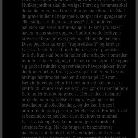
Hvilket jordbor skal du vælge? Først og fremmest skal
du tænke over, hvad du skal bruge pæleboret til. Skal
du grave huller til hegnspæle, stolper til et gyngestativ
eller stolpesko til en træterrasse? Et hånddrevet
pælebor kan være tilstrækkeligt til fx små projekter i
haven, mens større opgaver i udfordrende jordtyper
kræver et benzindrevet pælebor. Manuelle pælebor
Disse pælebor kører på “rugbrødskraft” og kræver
fysisk arbejde for at bore hullerne. De er praktiske,
hvis du kun skal bore få huller eller arbejder i områder,
hvor der ikke er adgang til benzin eller strøm. De egner
sig godt til mindre opgaver såsom haveprojekter, hvor
der kun er behov for at grave et par huller. Se fx vores
kraftige håndmodel med en diameter på 150 mm.
Benzindrevet pælebor Et benzindrevet pælebor er et
kraftfuldt, motoriseret værktøj, der gør det nemt at bore
flere huller hurtigt og præcist. Det er ideelt til større
projekter som opførelse af hegn, bygninger eller
installation af solcelleanlæg, og det kan bruges i
udfordrende jordtyper som ler eller sand. Fordelen ved
et benzindrevet pælebor er, at det kræver minimal
fysisk anstrengelse, da motoren gør det meste af
arbejdet for dig. Når du bruger et benzindrevet
pælebor, skal du blot holde værktøjet stabilt og lade