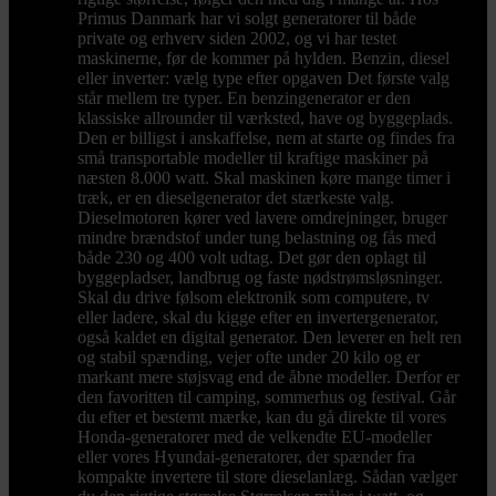
Primus Danmark har vi solgt generatorer til både
private og erhverv siden 2002, og vi har testet
maskinerne, før de kommer på hylden. Benzin, diesel
eller inverter: vælg type efter opgaven Det første valg
står mellem tre typer. En benzingenerator er den
klassiske allrounder til værksted, have og byggeplads.
Den er billigst i anskaffelse, nem at starte og findes fra
små transportable modeller til kraftige maskiner på
næsten 8.000 watt. Skal maskinen køre mange timer i
træk, er en dieselgenerator det stærkeste valg.
Dieselmotoren kører ved lavere omdrejninger, bruger
mindre brændstof under tung belastning og fås med
både 230 og 400 volt udtag. Det gør den oplagt til
byggepladser, landbrug og faste nødstrømsløsninger.
Skal du drive følsom elektronik som computere, tv
eller ladere, skal du kigge efter en invertergenerator,
også kaldet en digital generator. Den leverer en helt ren
og stabil spænding, vejer ofte under 20 kilo og er
markant mere støjsvag end de åbne modeller. Derfor er
den favoritten til camping, sommerhus og festival. Går
du efter et bestemt mærke, kan du gå direkte til vores
Honda-generatorer med de velkendte EU-modeller
eller vores Hyundai-generatorer, der spænder fra
kompakte invertere til store dieselanlæg. Sådan vælger