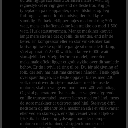
du den rigtige størrelse Størrelsen måles i watt, og
regnestykket er vigtigere end de fleste tror. Kig på
typepladen på de apparater, du vil tilslutte, og læg
forbruget sammen for det udstyr, der skal køre
samtidig. En hækkeklipper nøjes med omkring 500
watt, mens en kaffemaskine kan trække op mod 1.500
watt. Husk startstrømmen. Mange maskiner kræver
langt mere strøm i det øjeblik, de tænder, end når de
kører. En kompressor eller en stor vinkelsliber kan
kortvarigt trække op til tre gange sit normale forbrug,
så et apparat på 2.000 watt kan kræve 6.000 watt i
startøjeblikket. Vælg derfor en model, hvor den
maksimale effekt ligger et godt stykke over dit samlede
behov. Er du i tvivl, så ring til os. Du får rådgivning af
folk, der selv har haft maskinerne i hånden. Tænk også
over spændingen. De fleste opgaver klares med 230
volt, men driver du større maskiner med trefasede
motorer, skal du vælge en model med 400 volt udtag.
Og skal generatoren flyttes ofte, er vægten afgørende:
en lille transportabel inverter bæres med én hånd, mens
de store maskiner er udstyret med hjul. Støjsvag drift,
nødstrøm og tilbehør Skal maskinen stå i et villakvarter
eller ved en skurvogn, er støjniveauet værd at tjekke
før køb. Lukkede og lydsvage modeller dæmper
motoren med et kabinet, så støjen kommer ned