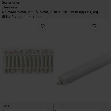
Sorter efter:
Relevans
Relevans
Navn, A til Å
Navn, Å til A
Pris, lav til høj
Pris, høj
til lav
Nye produkter først



