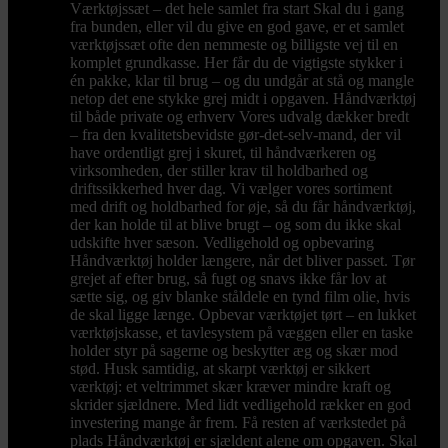
Værktøjssæt – det hele samlet fra start Skal du i gang
fra bunden, eller vil du give en god gave, er et samlet
værktøjssæt ofte den nemmeste og billigste vej til en
komplet grundkasse. Her får du de vigtigste stykker i
én pakke, klar til brug – og du undgår at stå og mangle
netop det ene stykke grej midt i opgaven. Håndværktøj
til både private og erhverv Vores udvalg dækker bredt
– fra den kvalitetsbevidste gør-det-selv-mand, der vil
have ordentligt grej i skuret, til håndværkeren og
virksomheden, der stiller krav til holdbarhed og
driftssikkerhed hver dag. Vi vælger vores sortiment
med drift og holdbarhed for øje, så du får håndværktøj,
der kan holde til at blive brugt – og som du ikke skal
udskifte hver sæson. Vedligehold og opbevaring
Håndværktøj holder længere, når det bliver passet. Tør
grejet af efter brug, så fugt og snavs ikke får lov at
sætte sig, og giv blanke ståldele en tynd film olie, hvis
de skal ligge længe. Opbevar værktøjet tørt – en lukket
værktøjskasse, et tavlesystem på væggen eller en taske
holder styr på sagerne og beskytter æg og skær mod
stød. Husk samtidig, at skarpt værktøj er sikkert
værktøj: et veltrimmet skær kræver mindre kraft og
skrider sjældnere. Med lidt vedligehold rækker en god
investering mange år frem. Få resten af værkstedet på
plads Håndværktøj er sjældent alene om opgaven. Skal