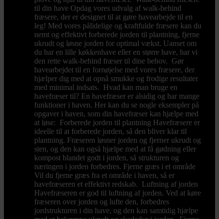
til din have Opdag vores udvalg af walk-behind
fræsere, der er designet til at gøre havearbejde til en
leg! Med vores pålidelige og kraftfulde fræsere kan du
nemt og effektivt forberede jorden til plantning, fjerne
ukrudt og løsne jorden for optimal vækst. Uanset om
du har en lille køkkenhave eller en større have, har vi
den rette walk-behind fræser til dine behov. Gør
havearbejdet til en fornøjelse med vores fræsere, der
hjælper dig med at opnå smukke og frodige resultater
med minimal indsats. Hvad kan man bruge en
havefræser til? En havefræser er alsidig og har mange
funktioner i haven. Her kan du se nogle eksempler på
opgaver i haven, som din havefræser kan hjælpe med
at løse: Forberede jorden til plantning Havefræsere er
ideelle til at forberede jorden, så den bliver klar til
plantning. Fræseren løsner jorden og fjerner ukrudt og
sten, og den kan også hjælpe med at få gødning eller
kompost blandet godt i jorden, så strukturen og
næringen i jorden forbedres. Fjerne græs i et område
Vil du fjerne græs fra et område i haven, så er
havefræseren et effektivt redskab. Luftning af jorden
Havefræseren er god til luftning af jorden. Ved at køre
fræseren over jorden og lufte den, forbedres
jordstrukturen i din have, og den kan samtidig hjælpe