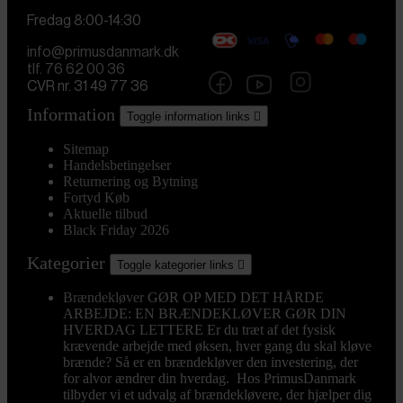
Fredag 8:00-14:30
info@primusdanmark.dk
tlf. 76 62 00 36
CVR nr. 31 49 77 36
Information
Toggle information links

Sitemap
Handelsbetingelser
Returnering og Bytning
Fortyd Køb
Aktuelle tilbud
Black Friday 2026
Kategorier
Toggle kategorier links

Brændekløver
GØR OP MED DET HÅRDE
ARBEJDE: EN BRÆNDEKLØVER GØR DIN
HVERDAG LETTERE Er du træt af det fysisk
krævende arbejde med øksen, hver gang du skal kløve
brænde? Så er en brændekløver den investering, der
for alvor ændrer din hverdag. Hos PrimusDanmark
tilbyder vi et udvalg af brændekløvere, der hjælper dig