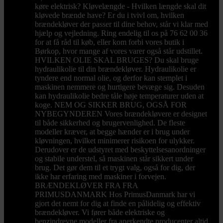
køre elektrisk? Kløvelængde - Hvilken længde skal dit
kløvede brænde have? Er du i tvivl om, hvilken
brændekløver der passer til dine behov, står vi klar med
hjælp og vejledning. Ring endelig til os på 76 62 00 36
for at få råd til køb, eller kom forbi vores butik i
Børkop, hvor mange af vores varer også står udstillet.
HVILKEN OLIE SKAL BRUGES? Du skal bruge
hydraulikolie til din brændekløver. Hydraulikolie er
tyndere end normal olie, og derfor kan stemplet i
maskinen nemmere og hurtigere bevæge sig. Desuden
kan hydraulikolie bedre tåle høje temperaturer uden at
koge. NEM OG SIKKER BRUG, OGSÅ FOR
NYBEGYNDEREN Vores brændekløvere er designet
til både sikkerhed og brugervenlighed. De fleste
modeller kræver, at begge hænder er i brug under
kløvningen, hvilket minimerer risikoen for ulykker.
Derudover er de udstyret med beskyttelsesanordninger
og stabile understel, så maskinen står sikkert under
brug. Det gør dem til et trygt valg, også for dig, der
ikke har erfaring med maskiner i forvejen.
BRÆNDEKLØVER FRA FRA
PRIMUSDANMARK Hos PrimusDanmark har vi
gjort det nemt for dig at finde en pålidelig og effektiv
brændekløver. Vi fører både elektriske og
benzindrevne modeller fra anerkendte producenter altid