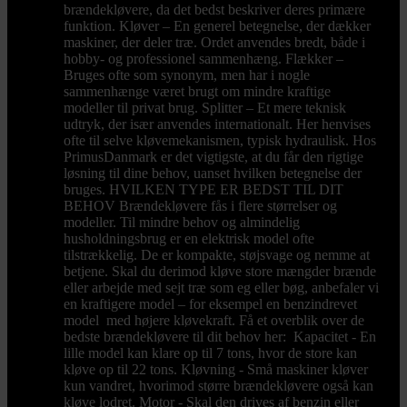
brændekløvere, da det bedst beskriver deres primære
funktion. Kløver – En generel betegnelse, der dækker
maskiner, der deler træ. Ordet anvendes bredt, både i
hobby- og professionel sammenhæng. Flækker –
Bruges ofte som synonym, men har i nogle
sammenhænge været brugt om mindre kraftige
modeller til privat brug. Splitter – Et mere teknisk
udtryk, der især anvendes internationalt. Her henvises
ofte til selve kløvemekanismen, typisk hydraulisk. Hos
PrimusDanmark er det vigtigste, at du får den rigtige
løsning til dine behov, uanset hvilken betegnelse der
bruges. HVILKEN TYPE ER BEDST TIL DIT
BEHOV Brændekløvere fås i flere størrelser og
modeller. Til mindre behov og almindelig
husholdningsbrug er en elektrisk model ofte
tilstrækkelig. De er kompakte, støjsvage og nemme at
betjene. Skal du derimod kløve store mængder brænde
eller arbejde med sejt træ som eg eller bøg, anbefaler vi
en kraftigere model – for eksempel en benzindrevet
model med højere kløvekraft. Få et overblik over de
bedste brændekløvere til dit behov her: Kapacitet - En
lille model kan klare op til 7 tons, hvor de store kan
kløve op til 22 tons. Kløvning - Små maskiner kløver
kun vandret, hvorimod større brændekløvere også kan
kløve lodret. Motor - Skal den drives af benzin eller