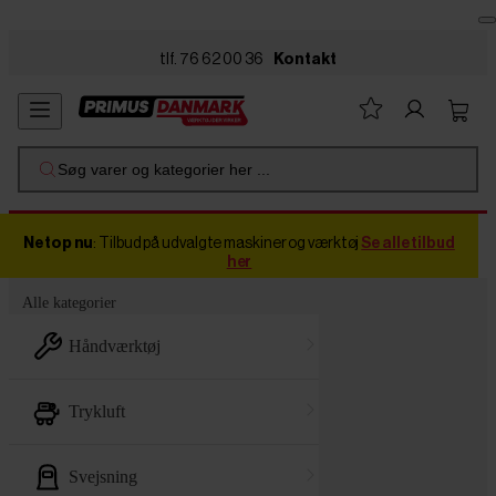
Skip to main content
tlf. 76 62 00 36
Kontakt
Søg varer og kategorier her ...
Netop nu
: Tilbud på udvalgte maskiner og værktøj
Se alle tilbud
her
Alle kategorier
håndværktøj
trykluft
svejsning