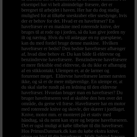
eksempel har vi helt almindelige fræsere, der er
beregnet til arbejdet i haven. Her har du dog stadig
mulighed for at tilkøbe sneskraber eller sneslynge, hvis
der er behov for det. Hvad er en havefræser? En
havefræser er en maskine med roterende knive, der
bruges til at rode op i jorden, så du kan give jorden ny
ilt og næring. Hvis du vil anlægge en ny græsplæne,
kan du med fordel bruge denne maskine. Hvilken
havefræser er bedst? Den bedste havefræser afhænger
af, hvad dine behov er. Du kan både få eldrevne og
benzindrevne havefræsere. Benzindrevne havefræsere
er mere fleksible end eldrevne, da du ikke er afhængig
af en stikkontakt. Ulempen er, at de larmer og
forurener meget. Eldrevne havefræsere larmer næsten
ikke, og så er de mere miljøvenlige. En ulempe er, at
du skal slæbe rundt på en ledning til den eldrevne
havefræser. Hvordan bruger man en havefræser? Du
bruger havefræseren ved at skubbe den hen over det
område, du gerne vil fræse. Havefræsere har en motor
med roterende knive og skovle, der skærer i jordlaget.
Knive, motor mm. er monteret på et stativ med
håndtag, så du nemt kan styre og betjene havefræseren.
Det er også muligt at købe tilbehør til din havefræser.
Hos PrimusDanmark.dk kan du købe ekstra knive,
plove og hjul til din havefræser. Walk-behind fræsere