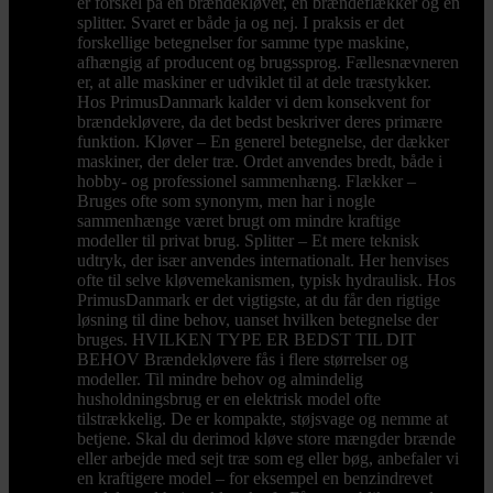
er forskel på en brændekløver, en brændeflækker og en
splitter. Svaret er både ja og nej. I praksis er det
forskellige betegnelser for samme type maskine,
afhængig af producent og brugssprog. Fællesnævneren
er, at alle maskiner er udviklet til at dele træstykker.
Hos PrimusDanmark kalder vi dem konsekvent for
brændekløvere, da det bedst beskriver deres primære
funktion. Kløver – En generel betegnelse, der dækker
maskiner, der deler træ. Ordet anvendes bredt, både i
hobby- og professionel sammenhæng. Flækker –
Bruges ofte som synonym, men har i nogle
sammenhænge været brugt om mindre kraftige
modeller til privat brug. Splitter – Et mere teknisk
udtryk, der især anvendes internationalt. Her henvises
ofte til selve kløvemekanismen, typisk hydraulisk. Hos
PrimusDanmark er det vigtigste, at du får den rigtige
løsning til dine behov, uanset hvilken betegnelse der
bruges. HVILKEN TYPE ER BEDST TIL DIT
BEHOV Brændekløvere fås i flere størrelser og
modeller. Til mindre behov og almindelig
husholdningsbrug er en elektrisk model ofte
tilstrækkelig. De er kompakte, støjsvage og nemme at
betjene. Skal du derimod kløve store mængder brænde
eller arbejde med sejt træ som eg eller bøg, anbefaler vi
en kraftigere model – for eksempel en benzindrevet