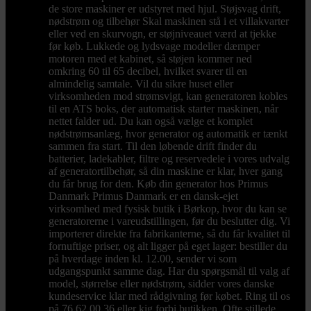
de store maskiner er udstyret med hjul. Støjsvag drift,
nødstrøm og tilbehør Skal maskinen stå i et villakvarter
eller ved en skurvogn, er støjniveauet værd at tjekke
før køb. Lukkede og lydsvage modeller dæmper
motoren med et kabinet, så støjen kommer ned
omkring 60 til 65 decibel, hvilket svarer til en
almindelig samtale. Vil du sikre huset eller
virksomheden mod strømsvigt, kan generatoren kobles
til en ATS boks, der automatisk starter maskinen, når
nettet falder ud. Du kan også vælge et komplet
nødstrømsanlæg, hvor generator og automatik er tænkt
sammen fra start. Til den løbende drift finder du
batterier, ladekabler, filtre og reservedele i vores udvalg
af generatortilbehør, så din maskine er klar, hver gang
du får brug for den. Køb din generator hos Primus
Danmark Primus Danmark er en dansk-ejet
virksomhed med fysisk butik i Børkop, hvor du kan se
generatorerne i vareudstillingen, før du beslutter dig. Vi
importerer direkte fra fabrikanterne, så du får kvalitet til
fornuftige priser, og alt ligger på eget lager: bestiller du
på hverdage inden kl. 12.00, sender vi som
udgangspunkt samme dag. Har du spørgsmål til valg af
model, størrelse eller nødstrøm, sidder vores danske
kundeservice klar med rådgivning før købet. Ring til os
på 76 62 00 36 eller kig forbi butikken. Ofte stillede