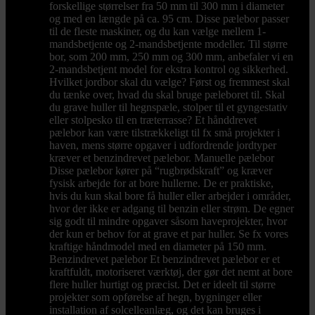
forskellige størrelser fra 50 mm til 300 mm i diameter
og med en længde på ca. 95 cm. Disse pælebor passer
til de fleste maskiner, og du kan vælge mellem 1-
mandsbetjente og 2-mandsbetjente modeller. Til større
bor, som 200 mm, 250 mm og 300 mm, anbefaler vi en
2-mandsbetjent model for ekstra kontrol og sikkerhed.
Hvilket jordbor skal du vælge? Først og fremmest skal
du tænke over, hvad du skal bruge pæleboret til. Skal
du grave huller til hegnspæle, stolper til et gyngestativ
eller stolpesko til en træterrasse? Et hånddrevet
pælebor kan være tilstrækkeligt til fx små projekter i
haven, mens større opgaver i udfordrende jordtyper
kræver et benzindrevet pælebor. Manuelle pælebor
Disse pælebor kører på “rugbrødskraft” og kræver
fysisk arbejde for at bore hullerne. De er praktiske,
hvis du kun skal bore få huller eller arbejder i områder,
hvor der ikke er adgang til benzin eller strøm. De egner
sig godt til mindre opgaver såsom haveprojekter, hvor
der kun er behov for at grave et par huller. Se fx vores
kraftige håndmodel med en diameter på 150 mm.
Benzindrevet pælebor Et benzindrevet pælebor er et
kraftfuldt, motoriseret værktøj, der gør det nemt at bore
flere huller hurtigt og præcist. Det er ideelt til større
projekter som opførelse af hegn, bygninger eller
installation af solcelleanlæg, og det kan bruges i