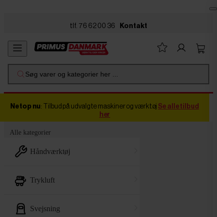
Skip to main content
tlf. 76 62 00 36
Kontakt
Søg varer og kategorier her ...
Netop nu
: Tilbud på udvalgte maskiner og værktøj
Se alle tilbud
her
Alle kategorier
håndværktøj
trykluft
svejsning