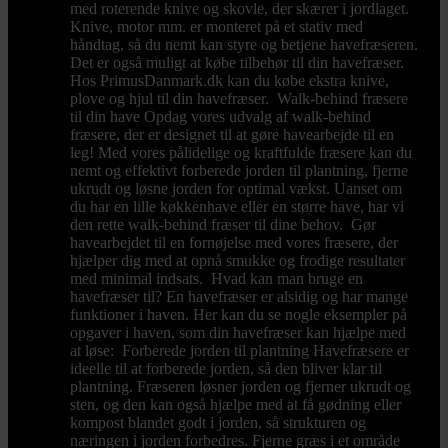
med roterende knive og skovle, der skærer i jordlaget.
Knive, motor mm. er monteret på et stativ med
håndtag, så du nemt kan styre og betjene havefræseren.
Det er også muligt at købe tilbehør til din havefræser.
Hos PrimusDanmark.dk kan du købe ekstra knive,
plove og hjul til din havefræser. Walk-behind fræsere
til din have Opdag vores udvalg af walk-behind
fræsere, der er designet til at gøre havearbejde til en
leg! Med vores pålidelige og kraftfulde fræsere kan du
nemt og effektivt forberede jorden til plantning, fjerne
ukrudt og løsne jorden for optimal vækst. Uanset om
du har en lille køkkenhave eller en større have, har vi
den rette walk-behind fræser til dine behov. Gør
havearbejdet til en fornøjelse med vores fræsere, der
hjælper dig med at opnå smukke og frodige resultater
med minimal indsats. Hvad kan man bruge en
havefræser til? En havefræser er alsidig og har mange
funktioner i haven. Her kan du se nogle eksempler på
opgaver i haven, som din havefræser kan hjælpe med
at løse: Forberede jorden til plantning Havefræsere er
ideelle til at forberede jorden, så den bliver klar til
plantning. Fræseren løsner jorden og fjerner ukrudt og
sten, og den kan også hjælpe med at få gødning eller
kompost blandet godt i jorden, så strukturen og
næringen i jorden forbedres. Fjerne græs i et område