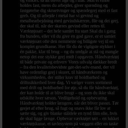
og vinkler, så alt bliver lige og i mål. Skal et emne
holdes fast, mens du arbejder, giver spænding og
fastgørelse dig skruetvinger og spændegrej med et fast
greb. Og til arbejde i metal har vi gevind og
metalbearbejdning med gevindskærere, file og det grej,
der skal til, når der skæres gevind eller rettes til.
Værktøjssæt – det hele samlet fra start Skal du i gang
fra bunden, eller vil du give en god gave, er et samlet
værktøjssæt ofte den nemmeste og billigste vej til en
komplet grundkasse. Her får du de vigtigste stykker i
én pakke, klar til brug – og du undgår at stå og mangle
netop det ene stykke grej midt i opgaven. Håndværktøj
til både private og erhverv Vores udvalg dækker bredt
– fra den kvalitetsbevidste gør-det-selv-mand, der vil
have ordentligt grej i skuret, til håndværkeren og
virksomheden, der stiller krav til holdbarhed og
driftssikkerhed hver dag. Vi vælger vores sortiment
med drift og holdbarhed for øje, så du får håndværktøj,
der kan holde til at blive brugt – og som du ikke skal
udskifte hver sæson. Vedligehold og opbevaring
Håndværktøj holder længere, når det bliver passet. Tør
grejet af efter brug, så fugt og snavs ikke får lov at
sætte sig, og giv blanke ståldele en tynd film olie, hvis
de skal ligge længe. Opbevar værktøjet tørt – en lukket
værktøjskasse, et tavlesystem på væggen eller en taske