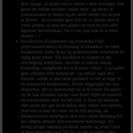
flere gange, så jorden bliver fræset i flere retninger. Det
giver det bedste resultat i sidste ende, og sikrer, at
jordstrukturen er løsnet og de sidste rødder fra ukrudt
er fjernet. Jævn jorden igen Når du er færdig med at
fræse jorden, så skal den glattes ud med en rive eller
lignende haveredskab. Nu er din jord klar til at blive
plantet i. //
Kloakrenser
Kloakrenser og rensebånd Find
professionelt udstyr til rensning af kloakken. Se både
kloakrenser, turbo dyser og professionelle rensebånd til
rigtig gode priser. Når kloakken er stoppet er det
selvfølgelig irriterende, men der er faktisk mange
forskellige muligheder for at komme videre. Lad andre
gøre arbejdet Den nemmeste - og måske også den
dyreste - måde at løse dette problem, er vel at ringe til
en autoriseret kloakmester. Denne faggruppe har den
ekspertise, der er nødvendigt for at få renset kloakken
og de kan desuden hjælpe med finde fejlen til miseren:
en konstruktion med for lidt fald, et brud på kloakrør
eller andet der gør at kloakken ikke virker som førhen.
Som nævnt kan det være en ret dyr løsning, da
kloakmesteren naturligvis skal have (time-)betaling for
det udførte arbejde plus eventuelle kørepenge. En
hurtig google søgning på kloak mester og priser viser
at disse begynder ved 565 kr. og det er endda uden