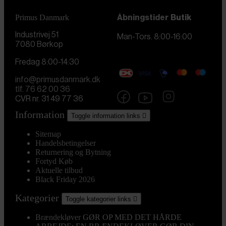
Primus Danmark
Åbningstider
Butik
Industrivej 51
Man-Tors. 8:00-16:00
7080 Børkop
Fredag 8:00-14:30
info@primusdanmark.dk
tlf. 76 62 00 36
CVR nr. 31 49 77 36
Information
Toggle information links

Sitemap
Handelsbetingelser
Returnering og Bytning
Fortyd Køb
Aktuelle tilbud
Black Friday 2026
Kategorier
Toggle kategorier links

Brændekløver
GØR OP MED DET HÅRDE