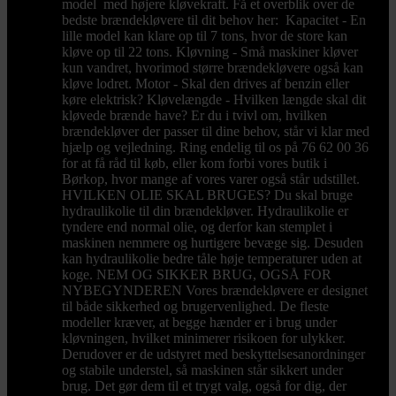
model med højere kløvekraft. Få et overblik over de
bedste brændekløvere til dit behov her: Kapacitet - En
lille model kan klare op til 7 tons, hvor de store kan
kløve op til 22 tons. Kløvning - Små maskiner kløver
kun vandret, hvorimod større brændekløvere også kan
kløve lodret. Motor - Skal den drives af benzin eller
køre elektrisk? Kløvelængde - Hvilken længde skal dit
kløvede brænde have? Er du i tvivl om, hvilken
brændekløver der passer til dine behov, står vi klar med
hjælp og vejledning. Ring endelig til os på 76 62 00 36
for at få råd til køb, eller kom forbi vores butik i
Børkop, hvor mange af vores varer også står udstillet.
HVILKEN OLIE SKAL BRUGES? Du skal bruge
hydraulikolie til din brændekløver. Hydraulikolie er
tyndere end normal olie, og derfor kan stemplet i
maskinen nemmere og hurtigere bevæge sig. Desuden
kan hydraulikolie bedre tåle høje temperaturer uden at
koge. NEM OG SIKKER BRUG, OGSÅ FOR
NYBEGYNDEREN Vores brændekløvere er designet
til både sikkerhed og brugervenlighed. De fleste
modeller kræver, at begge hænder er i brug under
kløvningen, hvilket minimerer risikoen for ulykker.
Derudover er de udstyret med beskyttelsesanordninger
og stabile understel, så maskinen står sikkert under
brug. Det gør dem til et trygt valg, også for dig, der