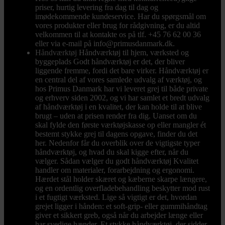
priser, hurtig levering fra dag til dag og
imødekommende kundeservice. Har du spørgsmål om
vores produkter eller brug for rådgivning, er du altid
velkommen til at kontakte os på tlf. +45 76 62 00 36
eller via e-mail på info@primusdanmark.dk.
Håndværktøj
Håndværktøj til hjem, værksted og
byggeplads Godt håndværktøj er det, der bliver
liggende fremme, fordi det bare virker. Håndværktøj er
en central del af vores samlede udvalg af værktøj, og
hos Primus Danmark har vi leveret grej til både private
og erhverv siden 2002, og vi har samlet et bredt udvalg
af håndværktøj i en kvalitet, der kan holde til at blive
brugt – uden at prisen render fra dig. Uanset om du
skal fylde den første værktøjskasse op eller mangler ét
bestemt stykke grej til dagens opgave, finder du det
her. Nedenfor får du overblik over de vigtigste typer
håndværktøj, og hvad du skal kigge efter, når du
vælger. Sådan vælger du godt håndværktøj Kvalitet
handler om materialer, forarbejdning og ergonomi.
Hærdet stål holder skæret og kæberne skarpe længere,
og en ordentlig overfladebehandling beskytter mod rust
i et fugtigt værksted. Lige så vigtigt er det, hvordan
grejet ligger i hånden: et soft-grip- eller gummihåndtag
giver et sikkert greb, også når du arbejder længe eller
har svedige hænder. Et stykke håndværktøj, der sidder