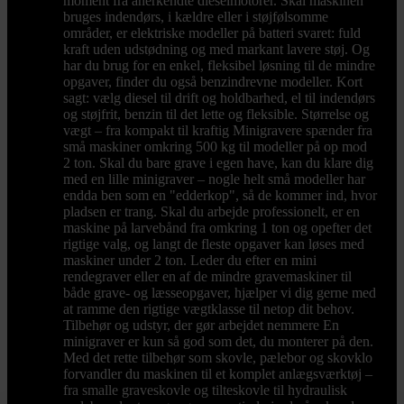
moment fra anerkendte dieselmotorer. Skal maskinen
bruges indendørs, i kældre eller i støjfølsomme
områder, er elektriske modeller på batteri svaret: fuld
kraft uden udstødning og med markant lavere støj. Og
har du brug for en enkel, fleksibel løsning til de mindre
opgaver, finder du også benzindrevne modeller. Kort
sagt: vælg diesel til drift og holdbarhed, el til indendørs
og støjfrit, benzin til det lette og fleksible. Størrelse og
vægt – fra kompakt til kraftig Minigravere spænder fra
små maskiner omkring 500 kg til modeller på op mod
2 ton. Skal du bare grave i egen have, kan du klare dig
med en lille minigraver – nogle helt små modeller har
endda ben som en "edderkop", så de kommer ind, hvor
pladsen er trang. Skal du arbejde professionelt, er en
maskine på larvebånd fra omkring 1 ton og opefter det
rigtige valg, og langt de fleste opgaver kan løses med
maskiner under 2 ton. Leder du efter en mini
rendegraver eller en af de mindre gravemaskiner til
både grave- og læsseopgaver, hjælper vi dig gerne med
at ramme den rigtige vægtklasse til netop dit behov.
Tilbehør og udstyr, der gør arbejdet nemmere En
minigraver er kun så god som det, du monterer på den.
Med det rette tilbehør som skovle, pælebor og skovklo
forvandler du maskinen til et komplet anlægsværktøj –
fra smalle graveskovle og tilteskovle til hydraulisk