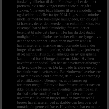
forskelligt tilbehør til dem. For eksempel er det intet
problem, hvis dine klinger bliver slidte eller går i
stykker. Vi leverer både klinger til nyere modeller, men
også ældre modeller fra før 2014. Ligesom de mindre
modeller med tre forskellige muligheder, kan du også
få fræsere, der er dedikerede til en enkelt funktion. For
eksempel har vi helt almindelige fræsere, der er
beregnet til arbejdet i haven. Her har du dog stadig
mulighed for at tilkøbe sneskraber eller sneslynge, hvis
der er behov for det. Hvad er en havefræser? En
havefræser er en maskine med roterende knive, der
bruges til at rode op i jorden, så du kan give jorden ny
ilt og næring. Hvis du vil anlægge en ny græsplæne,
kan du med fordel bruge denne maskine. Hvilken
havefræser er bedst? Den bedste havefræser afhænger
af, hvad dine behov er. Du kan både få eldrevne og
benzindrevne havefræsere. Benzindrevne havefræsere
er mere fleksible end eldrevne, da du ikke er afhængig
af en stikkontakt. Ulempen er, at de larmer og
forurener meget. Eldrevne havefræsere larmer næsten
ikke, og så er de mere miljøvenlige. En ulempe er, at
du skal slæbe rundt på en ledning til den eldrevne
havefræser. Hvordan bruger man en havefræser? Du
bruger havefræseren ved at skubbe den hen over det
område, du gerne vil fræse. Havefræsere har en motor