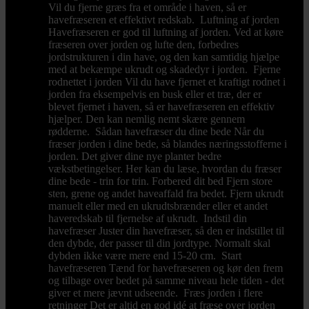
Vil du fjerne græs fra et område i haven, så er
havefræseren et effektivt redskab. Luftning af jorden
Havefræseren er god til luftning af jorden. Ved at køre
fræseren over jorden og lufte den, forbedres
jordstrukturen i din have, og den kan samtidig hjælpe
med at bekæmpe ukrudt og skadedyr i jorden. Fjerne
rodnettet i jorden Vil du have fjernet et kraftigt rodnet i
jorden fra eksempelvis en busk eller et træ, der er
blevet fjernet i haven, så er havefræseren en effektiv
hjælper. Den kan nemlig nemt skære gennem
rødderne. Sådan havefræser du dine bede Når du
fræser jorden i dine bede, så blandes næringsstofferne i
jorden. Det giver dine nye planter bedre
vækstbetingelser. Her kan du læse, hvordan du fræser
dine bede - trin for trin. Forbered dit bed Fjern store
sten, grene og andet haveaffald fra bedet. Fjern ukrudt
manuelt eller med en ukrudtsbrænder eller et andet
haveredskab til fjernelse af ukrudt. Indstil din
havefræser Juster din havefræser, så den er indstillet til
den dybde, der passer til din jordtype. Normalt skal
dybden ikke være mere end 15-20 cm. Start
havefræseren Tænd for havefræseren og kør den frem
og tilbage over bedet på samme niveau hele tiden - det
giver et mere jævnt udseende. Fræs jorden i flere
retninger Det er altid en god idé at fræse over jorden