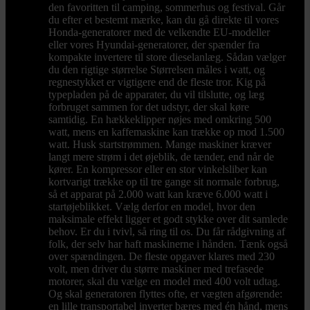
den favoritten til camping, sommerhus og festival. Går
du efter et bestemt mærke, kan du gå direkte til vores
Honda-generatorer med de velkendte EU-modeller
eller vores Hyundai-generatorer, der spænder fra
kompakte invertere til store dieselanlæg. Sådan vælger
du den rigtige størrelse Størrelsen måles i watt, og
regnestykket er vigtigere end de fleste tror. Kig på
typepladen på de apparater, du vil tilslutte, og læg
forbruget sammen for det udstyr, der skal køre
samtidig. En hækkeklipper nøjes med omkring 500
watt, mens en kaffemaskine kan trække op mod 1.500
watt. Husk startstrømmen. Mange maskiner kræver
langt mere strøm i det øjeblik, de tænder, end når de
kører. En kompressor eller en stor vinkelsliber kan
kortvarigt trække op til tre gange sit normale forbrug,
så et apparat på 2.000 watt kan kræve 6.000 watt i
startøjeblikket. Vælg derfor en model, hvor den
maksimale effekt ligger et godt stykke over dit samlede
behov. Er du i tvivl, så ring til os. Du får rådgivning af
folk, der selv har haft maskinerne i hånden. Tænk også
over spændingen. De fleste opgaver klares med 230
volt, men driver du større maskiner med trefasede
motorer, skal du vælge en model med 400 volt udtag.
Og skal generatoren flyttes ofte, er vægten afgørende:
en lille transportabel inverter bæres med én hånd, mens