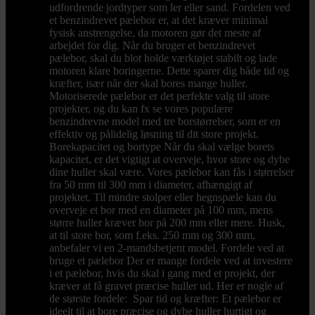
udfordrende jordtyper som ler eller sand. Fordelen ved
et benzindrevet pælebor er, at det kræver minimal
fysisk anstrengelse, da motoren gør det meste af
arbejdet for dig. Når du bruger et benzindrevet
pælebor, skal du blot holde værktøjet stabilt og lade
motoren klare boringerne. Dette sparer dig både tid og
kræfter, især når der skal bores mange huller.
Motoriserede pælebor er det perfekte valg til store
projekter, og du kan fx se vores populære
benzindrevne model med tre borstørrelser, som er en
effektiv og pålidelig løsning til dit store projekt.
Borekapacitet og bortype Når du skal vælge borets
kapacitet, er det vigtigt at overveje, hvor store og dybe
dine huller skal være. Vores pælebor kan fås i størrelser
fra 50 mm til 300 mm i diameter, afhængigt af
projektet. Til mindre stolper eller hegnspæle kan du
overveje et bor med en diameter på 100 mm, mens
større huller kræver bor på 200 mm eller mere. Husk,
at til store bor, som f.eks. 250 mm og 300 mm,
anbefaler vi en 2-mandsbetjent model. Fordele ved at
bruge et pælebor Der er mange fordele ved at investere
i et pælebor, hvis du skal i gang med et projekt, der
kræver at få gravet præcise huller ud. Her er nogle af
de største fordele: Spar tid og kræfter: Et pælebor er
ideelt til at bore præcise og dybe huller hurtigt og