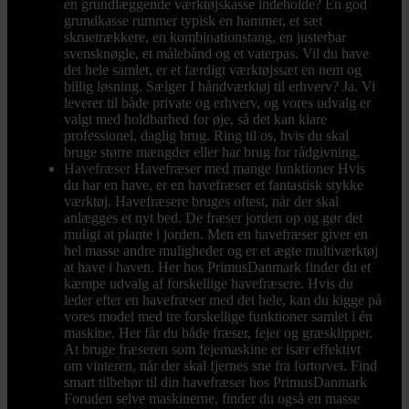
en grundlæggende værktøjskasse indeholde? En god
grundkasse rummer typisk en hammer, et sæt
skruetrækkere, en kombinationstang, en justerbar
svensknøgle, et målebånd og et vaterpas. Vil du have
det hele samlet, er et færdigt værktøjssæt en nem og
billig løsning. Sælger I håndværktøj til erhverv? Ja. Vi
leverer til både private og erhverv, og vores udvalg er
valgt med holdbarhed for øje, så det kan klare
professionel, daglig brug. Ring til os, hvis du skal
bruge større mængder eller har brug for rådgivning.
Havefræser
Havefræser med mange funktioner Hvis
du har en have, er en havefræser et fantastisk stykke
værktøj. Havefræsere bruges oftest, når der skal
anlægges et nyt bed. De fræser jorden op og gør det
muligt at plante i jorden. Men en havefræser giver en
hel masse andre muligheder og er et ægte multiværktøj
at have i haven. Her hos PrimusDanmark finder du et
kæmpe udvalg af forskellige havefræsere. Hvis du
leder efter en havefræser med det hele, kan du kigge på
vores model med tre forskellige funktioner samlet i én
maskine. Her får du både fræser, fejer og græsklipper.
At bruge fræseren som fejemaskine er især effektivt
om vinteren, når der skal fjernes sne fra fortorvet. Find
smart tilbehør til din havefræser hos PrimusDanmark
Foruden selve maskinerne, finder du også en masse