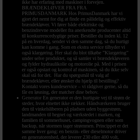
ikke har erfaring med maskiner i forvejen.
BRÆNDEKLØVER FRA FRA
PRIMUSDANMARK Hos PrimusDanmark har vi
gjort det nemt for dig at finde en pålidelig og effektiv
brændekløver. Vi fører både elektriske og
benzindrevne modeller fra anerkendte producenter altid
til konkurrencedygtige priser. Bestiller du inden kl. 12
på en hverdag, sender vi den samme dag, så du hurtigt
kan komme i gang. Som en ekstra service tilbyder vi
også klargøring. Her skal du blot tilkøbe ”Klargøring”
under selve produktet, og så samler vi brændekløveren
og fylder hydraulikolie og motorolie på. Med i prisen
er også opstart og kontrol af maskinen, så du ikke selv
skal stå for det. Har du spørgsmål til valg af
brændekløver, eller ønsker du hjælp til bestilling?
Kontakt vores kundeservice – vi rådgiver gerne, så du
får en løsning, der matcher dine behov.
Generator
En generator er den hurtigste vej til strøm de
steder, hvor elnettet ikke rækker. Håndværkeren bruger
den til vinkelsliberen på pladsen uden byggestrøm,
landmanden til hegnet og værkstedet i marken, og
familien til sommerhuset, campingvognen eller som
backup, når stormen tager strømmen. Princippet er det
samme hver gang: en benzin- eller dieselmotor driver
en generatorenhed, der leverer 230 eller 400 volt,