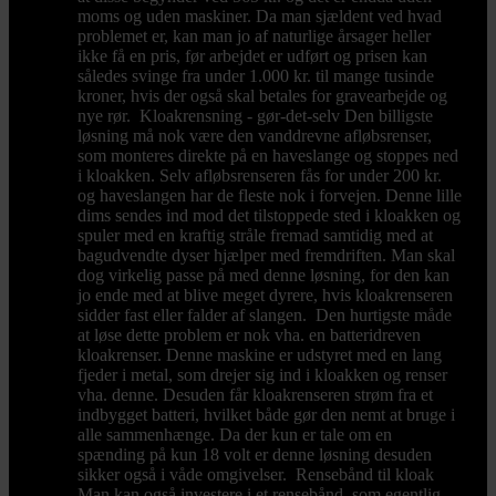
moms og uden maskiner. Da man sjældent ved hvad
problemet er, kan man jo af naturlige årsager heller
ikke få en pris, før arbejdet er udført og prisen kan
således svinge fra under 1.000 kr. til mange tusinde
kroner, hvis der også skal betales for gravearbejde og
nye rør. Kloakrensning - gør-det-selv Den billigste
løsning må nok være den vanddrevne afløbsrenser,
som monteres direkte på en haveslange og stoppes ned
i kloakken. Selv afløbsrenseren fås for under 200 kr.
og haveslangen har de fleste nok i forvejen. Denne lille
dims sendes ind mod det tilstoppede sted i kloakken og
spuler med en kraftig stråle fremad samtidig med at
bagudvendte dyser hjælper med fremdriften. Man skal
dog virkelig passe på med denne løsning, for den kan
jo ende med at blive meget dyrere, hvis kloakrenseren
sidder fast eller falder af slangen. Den hurtigste måde
at løse dette problem er nok vha. en batteridreven
kloakrenser. Denne maskine er udstyret med en lang
fjeder i metal, som drejer sig ind i kloakken og renser
vha. denne. Desuden får kloakrenseren strøm fra et
indbygget batteri, hvilket både gør den nemt at bruge i
alle sammenhænge. Da der kun er tale om en
spænding på kun 18 volt er denne løsning desuden
sikker også i våde omgivelser. Rensebånd til kloak
Man kan også investere i et rensebånd, som egentlig