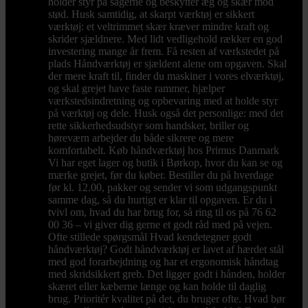
holder styr på sagerne og beskytter æg og skær mod
stød. Husk samtidig, at skarpt værktøj er sikkert
værktøj: et veltrimmet skær kræver mindre kraft og
skrider sjældnere. Med lidt vedligehold rækker en god
investering mange år frem. Få resten af værkstedet på
plads Håndværktøj er sjældent alene om opgaven. Skal
der mere kraft til, finder du maskiner i vores elværktøj,
og skal grejet have faste rammer, hjælper
værkstedsindretning og opbevaring med at holde styr
på værktøj og dele. Husk også det personlige: med det
rette sikkerhedsudstyr som handsker, briller og
høreværn arbejder du både sikrere og mere
komfortabelt. Køb håndværktøj hos Primus Danmark
Vi har eget lager og butik i Børkop, hvor du kan se og
mærke grejet, før du køber. Bestiller du på hverdage
før kl. 12.00, pakker og sender vi som udgangspunkt
samme dag, så du hurtigt er klar til opgaven. Er du i
tvivl om, hvad du har brug for, så ring til os på 76 62
00 36 – vi giver dig gerne et godt råd med på vejen.
Ofte stillede spørgsmål Hvad kendetegner godt
håndværktøj? Godt håndværktøj er lavet af hærdet stål
med god forarbejdning og har et ergonomisk håndtag
med skridsikkert greb. Det ligger godt i hånden, holder
skæret eller kæberne længe og kan holde til daglig
brug. Prioritér kvalitet på det, du bruger ofte. Hvad bør