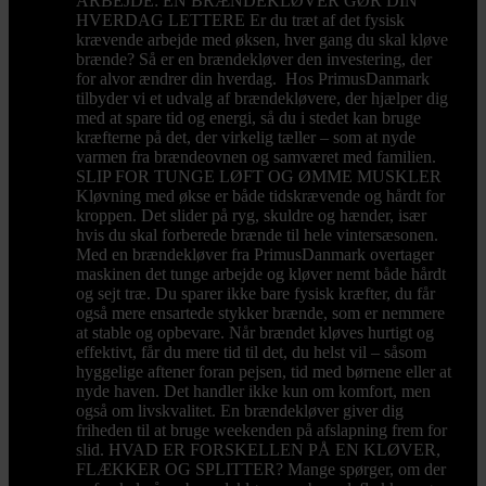
ARBEJDE: EN BRÆNDEKLØVER GØR DIN
HVERDAG LETTERE Er du træt af det fysisk
krævende arbejde med øksen, hver gang du skal kløve
brænde? Så er en brændekløver den investering, der
for alvor ændrer din hverdag. Hos PrimusDanmark
tilbyder vi et udvalg af brændekløvere, der hjælper dig
med at spare tid og energi, så du i stedet kan bruge
kræfterne på det, der virkelig tæller – som at nyde
varmen fra brændeovnen og samværet med familien.
SLIP FOR TUNGE LØFT OG ØMME MUSKLER
Kløvning med økse er både tidskrævende og hårdt for
kroppen. Det slider på ryg, skuldre og hænder, især
hvis du skal forberede brænde til hele vintersæsonen.
Med en brændekløver fra PrimusDanmark overtager
maskinen det tunge arbejde og kløver nemt både hårdt
og sejt træ. Du sparer ikke bare fysisk kræfter, du får
også mere ensartede stykker brænde, som er nemmere
at stable og opbevare. Når brændet kløves hurtigt og
effektivt, får du mere tid til det, du helst vil – såsom
hyggelige aftener foran pejsen, tid med børnene eller at
nyde haven. Det handler ikke kun om komfort, men
også om livskvalitet. En brændekløver giver dig
friheden til at bruge weekenden på afslapning frem for
slid. HVAD ER FORSKELLEN PÅ EN KLØVER,
FLÆKKER OG SPLITTER? Mange spørger, om der