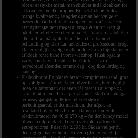
blot er et stykke metal, man skubber ind i kloakken for
at løsne eventuelle propper. Rensebåndene findes i
mange kvaliteter og længder og man bør vælge et
passende bånd ud fra den opgave, man står over for.
Det nyttet sjældent meget at bruge et alt for kraftigt
bånd i et mindre rør eller omvendt. Vores rensebånd er
alle kraftige bånd, der kan tåle en hårdhændet
behandling og klart kan anbefales til professionel brug.
Det er muligt at vælge mellem flere forskellige længder
af kloak rense bånd i vores webshop. Husk også at
varer, som bliver bestilt online før kl.12 som
hovedregel afsendes samme dag - dog ikke lørdag og
søndag.
Pladevibrator
En pladevibrator komprimerer sand, grus
og stabilgrus, så underlaget bliver fast og bæredygtigt –
uden de sætninger, der ellers får fliser til at vippe og
asfalt til at revne efter et par sæsoner. Skal du anlægge
terrasse, gangsti, indkørsel eller et større
parkeringsareal, er det maskinen, der afgør, om
resultatet holder. Hos Primus Danmark finder du
pladevibratorer fra 40 til 270 kg – fra den handy model
til weekendprojektet til den reversible maskine til
entreprenøren. Priser fra 2.295 kr. Sådan vælger du
den rigtige pladevibrator Hovedreglen er enkel: jo