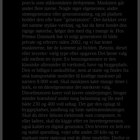
præcis som stikkontakten derhjemme. Maskinen går
under flere navne. Nogle siger elgenerator, andre
strømgenerator eller generatoranlæg, og på pladsen
hedder den ofte bare "generatoren". Det dækker over
det samme stykke værktøj, og har du først fundet den
rigtige størrelse, følger den med dig i mange år. Hos
Primus Danmark har vi solgt generatorer til både
private og erhverv siden 2002, og vi har testet
maskinerne, før de kommer på hylden. Benzin, diesel
eller inverter: vælg type efter opgaven Det første valg
står mellem tre typer. En benzingenerator er den
klassiske allrounder til værksted, have og byggeplads.
Den er billigst i anskaffelse, nem at starte og findes fra
små transportable modeller til kraftige maskiner på
næsten 8.000 watt. Skal maskinen køre mange timer i
træk, er en dieselgenerator det stærkeste valg.
Dieselmotoren kører ved lavere omdrejninger, bruger
mindre brændstof under tung belastning og fås med
både 230 og 400 volt udtag. Det gør den oplagt til
byggepladser, landbrug og faste nødstrømsløsninger.
Skal du drive følsom elektronik som computere, tv
eller ladere, skal du kigge efter en invertergenerator,
også kaldet en digital generator. Den leverer en helt ren
og stabil spænding, vejer ofte under 20 kilo og er
markant mere støjsvag end de åbne modeller. Derfor er