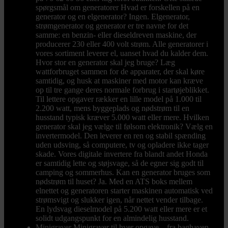
spørgsmål om generatorer Hvad er forskellen på en
generator og en elgenerator? Ingen. Elgenerator,
strømgenerator og generator er tre navne for det
samme: en benzin- eller dieseldreven maskine, der
producerer 230 eller 400 volt strøm. Alle generatorer i
vores sortiment leverer el, uanset hvad du kalder dem.
Hvor stor en generator skal jeg bruge? Læg
wattforbruget sammen for de apparater, der skal køre
samtidig, og husk at maskiner med motor kan kræve
op til tre gange deres normale forbrug i startøjeblikket.
Til lettere opgaver rækker en lille model på 1.000 til
2.200 watt, mens byggeplads og nødstrøm til en
husstand typisk kræver 5.000 watt eller mere. Hvilken
generator skal jeg vælge til følsom elektronik? Vælg en
invertermodel. Den leverer en ren og stabil spænding
uden udsving, så computere, tv og opladere ikke tager
skade. Vores digitale invertere fra blandt andet Honda
er samtidig lette og støjsvage, så de egner sig godt til
camping og sommerhus. Kan en generator bruges som
nødstrøm til huset? Ja. Med en ATS boks mellem
elnettet og generatoren starter maskinen automatisk ved
strømsvigt og slukker igen, når nettet vender tilbage.
En lydsvag dieselmodel på 5.200 watt eller mere er et
solidt udgangspunkt for en almindelig husstand.
Minigraver
Minigraver til hver opgave – fra baghaven