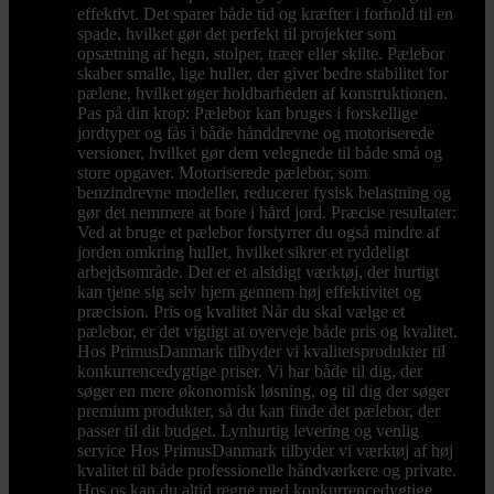
effektivt. Det sparer både tid og kræfter i forhold til en
spade, hvilket gør det perfekt til projekter som
opsætning af hegn, stolper, træer eller skilte. Pælebor
skaber smalle, lige huller, der giver bedre stabilitet for
pælene, hvilket øger holdbarheden af konstruktionen.
Pas på din krop: Pælebor kan bruges i forskellige
jordtyper og fås i både hånddrevne og motoriserede
versioner, hvilket gør dem velegnede til både små og
store opgaver. Motoriserede pælebor, som
benzindrevne modeller, reducerer fysisk belastning og
gør det nemmere at bore i hård jord. Præcise resultater:
Ved at bruge et pælebor forstyrrer du også mindre af
jorden omkring hullet, hvilket sikrer et ryddeligt
arbejdsområde. Det er et alsidigt værktøj, der hurtigt
kan tjene sig selv hjem gennem høj effektivitet og
præcision. Pris og kvalitet Når du skal vælge et
pælebor, er det vigtigt at overveje både pris og kvalitet.
Hos PrimusDanmark tilbyder vi kvalitetsprodukter til
konkurrencedygtige priser. Vi har både til dig, der
søger en mere økonomisk løsning, og til dig der søger
premium produkter, så du kan finde det pælebor, der
passer til dit budget. Lynhurtig levering og venlig
service Hos PrimusDanmark tilbyder vi værktøj af høj
kvalitet til både professionelle håndværkere og private.
Hos os kan du altid regne med konkurrencedygtige