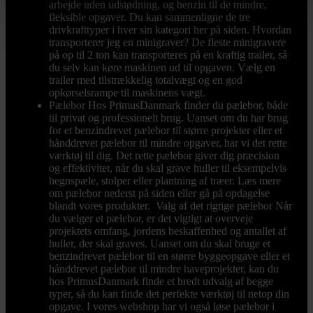
arbejde uden udstødning, og benzin til de mindre,
fleksible opgaver. Du kan sammenligne de tre
drivkrafttyper i hver sin kategori her på siden. Hvordan
transporterer jeg en minigraver? De fleste minigravere
på op til 2 ton kan transporteres på en kraftig trailer, så
du selv kan køre maskinen ud til opgaven. Vælg en
trailer med tilstrækkelig totalvægt og en god
opkørselsrampe til maskinens vægt.
Pælebor
Hos PrimusDanmark finder du pælebor, både
til privat og professionelt brug. Uanset om du har brug
for et benzindrevet pælebor til større projekter eller et
hånddrevet pælebor til mindre opgaver, har vi det rette
værktøj til dig. Det rette pælebor giver dig præcision
og effektivitet, når du skal grave huller til eksempelvis
hegnspæle, stolper eller plantning af træer. Læs mere
om pælebor nederst på siden eller gå på opdagelse
blandt vores produkter. Valg af det rigtige pælebor Når
du vælger et pælebor, er det vigtigt at overveje
projektets omfang, jordens beskaffenhed og antallet af
huller, der skal graves. Uanset om du skal bruge et
benzindrevet pælebor til en større byggeopgave eller et
hånddrevet pælebor til mindre haveprojekter, kan du
hos PrimusDanmark finde et bredt udvalg af begge
typer, så du kan finde det perfekte værktøj til netop din
opgave. I vores webshop har vi også løse pælebor i