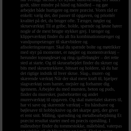
godt, sliter mindre på hånd og håndled – og gør
arbejdet både hurtigere og mere præcist. Vores råd er
enkelt: vælg det, der passer til opgaven, og prioritér
kvalitet på det, du bruger ofte. Tænger, nøgler og
skrueværktøj Til at gribe, holde, spænde og løsne hører
nogle af de mest brugte stykker grej. I tænger og
klippeværktøj finder du alt fra kombinationstænger og
vandpumpetænger til skævbidere og
afisoleringstænger. Skal du spænde bolte og møtrikker
med styr på momentet, er nøgler og momentværktøj –
herunder topnøglesæt og ring-/gaffelnøgler – det rette
sted at starte. Og til skruearbejdet finder du skruer og
bits med skruetrækkere, bitssæt og holdere, så du har
det rigtige indstik til hver skrue. Slag-, murer- og
skærende værktøj Når der skal mere kraft til, hjælper
slagværktøj som hamre, mejsler og forhamre dig
igennem. Arbejder du med mursten, beton og puds,
finder du muresker, pudsebrætter og andet
murerværktøj til opgaven. Og skal materialet skæres til,
har vi save og skærende værktøj – fra håndsave og
bøjlesave til hobbyknive og det skarpe grej, der giver
et rent snit. Måling, spænding og metalbearbejdning Et
præcist resultat starter med en præcis opmåling. I
måleudstyr finder du tommestokke, målebånd, vaterpas