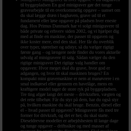
til byggepladsen En god minigraver gør det tunge
gravearbejde til en overkommelig opgave – uanset om
du skal lægge dræn i baghaven, grave ud til et
fundament eller løse opgaver på pladsen hver eneste
dag. Hos Primus Danmark har vi solgt minigravere til
både private og erhverv siden 2002, og vi hjælper dig
med at finde en maskine, der passer til opgaven og
ikke koster mere, end den skal. Her får du overblik
over typer, størrelser og udstyr, så du vælger rigtigt
første gang – og længere nede finder du vores aktuelle
udvalg af minigravere til salg. Sådan vælger du den
rigtige minigraver Det rigtige valg handler om
opgaven: Hvor meget skal du grave, hvor god er
adgangen, og hvor tit skal maskinen bruges? En
kompakt mini gravemaskine er nem at manøvrere i en
smal indkørsel eller gennem en havelåge, mens en
kraftigere model tager de store ryk på byggepladsen.
Tre ting afgør langt det meste – drivkraften, vægten og
det rette tilbehør. Får du styr på dem, har du også styr
på, hvilken maskine du skal bruge. Benzin, diesel eller
el – hvad passer til opgaven? Minigravere fås med tre
former for drivkraft, og det er her, du skal starte.
Dieseldrevne modeller er arbejdshesten til lange dage
og tunge opgaver – driftssikre og med masser af