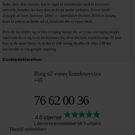
Sidst, men ikke mindst, har vi også et samarbejde med et annonce-
netværk, hvorfor det kan sker, at du på andre websites, bliver mødt
af nogle af vores bannere. Dette er i øjeblikket (foråret 2014) et forsøg,
hvor vi prøver at finde ud af, hvorvidt det er vejen frem.
Hvis du nu sidder og er blevet rigtig bange for, at vi nu ved rigtig meget
om hvem du er og hvor du kommer fra, så er det helt unødvendigt. Vi kan
kun se de store linier, fx at der er 200 besøg fra dba.dk eller 230 der
har fundet os via google søgning.
Cookiedeklaration:
Ring til vores kundeservice
+45
76 62 00 36
4.8 stjerner
Læs vores anmeldelser på Trustpilot
Tilmeld nyhedsbrev