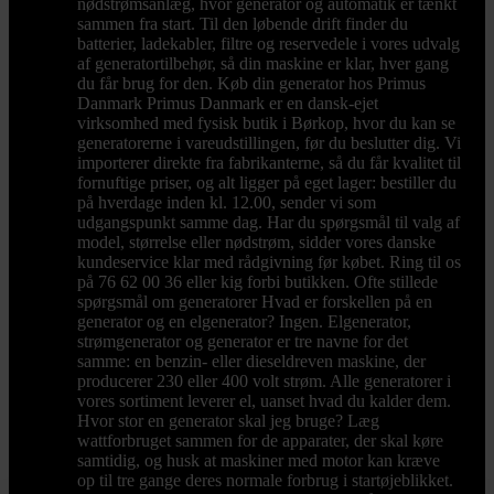
nødstrømsanlæg, hvor generator og automatik er tænkt
sammen fra start. Til den løbende drift finder du
batterier, ladekabler, filtre og reservedele i vores udvalg
af generatortilbehør, så din maskine er klar, hver gang
du får brug for den. Køb din generator hos Primus
Danmark Primus Danmark er en dansk-ejet
virksomhed med fysisk butik i Børkop, hvor du kan se
generatorerne i vareudstillingen, før du beslutter dig. Vi
importerer direkte fra fabrikanterne, så du får kvalitet til
fornuftige priser, og alt ligger på eget lager: bestiller du
på hverdage inden kl. 12.00, sender vi som
udgangspunkt samme dag. Har du spørgsmål til valg af
model, størrelse eller nødstrøm, sidder vores danske
kundeservice klar med rådgivning før købet. Ring til os
på 76 62 00 36 eller kig forbi butikken. Ofte stillede
spørgsmål om generatorer Hvad er forskellen på en
generator og en elgenerator? Ingen. Elgenerator,
strømgenerator og generator er tre navne for det
samme: en benzin- eller dieseldreven maskine, der
producerer 230 eller 400 volt strøm. Alle generatorer i
vores sortiment leverer el, uanset hvad du kalder dem.
Hvor stor en generator skal jeg bruge? Læg
wattforbruget sammen for de apparater, der skal køre
samtidig, og husk at maskiner med motor kan kræve
op til tre gange deres normale forbrug i startøjeblikket.