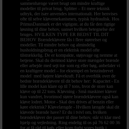
sammenhænge været brugt om mindre kraftige
modeller til privat brug. Splitter – Et mere teknisk
udtryk, der især anvendes internationalt. Her henvises
ofte til selve kløvemekanismen, typisk hydraulisk. Hos
PrimusDanmark er det vigtigste, at du får den rigtige
løsning til dine behov, uanset hvilken betegnelse der
bruges. HVILKEN TYPE ER BEDST TIL DIT
BEHOV Brændekløvere fås i flere størrelser og
modeller. Til mindre behov og almindelig
husholdningsbrug er en elektrisk model ofte
tilstrækkelig. De er kompakte, støjsvage og nemme at
betjene. Skal du derimod kløve store mængder brænde
eller arbejde med sejt træ som eg eller bøg, anbefaler vi
en kraftigere model – for eksempel en benzindrevet
model med højere kløvekraft. Få et overblik over de
bedste brændekløvere til dit behov her: Kapacitet - En
lille model kan klare op til 7 tons, hvor de store kan
kløve op til 22 tons. Kløvning - Små maskiner kløver
kun vandret, hvorimod større brændekløvere også kan
kløve lodret. Motor - Skal den drives af benzin eller
køre elektrisk? Kløvelængde - Hvilken længde skal dit
kløvede brænde have? Er du i tvivl om, hvilken
brændekløver der passer til dine behov, står vi klar med
hjælp og vejledning. Ring endelig til os på 76 62 00 36
for at få råd til køb, eller kom forbi vores butik i