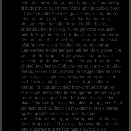
netop det ene stykke grej midt i opgaven. Håndværktøj
til både private og erhverv Vores udvalg dækker bredt
– fra den kvalitetsbevidste gør-det-selv-mand, der vil
have ordentligt grej i skuret, til håndværkeren og
virksomheden, der stiller krav til holdbarhed og
driftssikkerhed hver dag. Vi vælger vores sortiment
med drift og holdbarhed for øje, så du får håndværktøj,
der kan holde til at blive brugt – og som du ikke skal
udskifte hver sæson. Vedligehold og opbevaring
Håndværktøj holder længere, når det bliver passet. Tør
grejet af efter brug, så fugt og snavs ikke får lov at
sætte sig, og giv blanke ståldele en tynd film olie, hvis
de skal ligge længe. Opbevar værktøjet tørt – en lukket
værktøjskasse, et tavlesystem på væggen eller en taske
holder styr på sagerne og beskytter æg og skær mod
stød. Husk samtidig, at skarpt værktøj er sikkert
værktøj: et veltrimmet skær kræver mindre kraft og
skrider sjældnere. Med lidt vedligehold rækker en god
investering mange år frem. Få resten af værkstedet på
plads Håndværktøj er sjældent alene om opgaven. Skal
der mere kraft til, finder du maskiner i vores elværktøj,
og skal grejet have faste rammer, hjælper
værkstedsindretning og opbevaring med at holde styr
på værktøj og dele. Husk også det personlige: med det
rette sikkerhedsudstyr som handsker, briller og