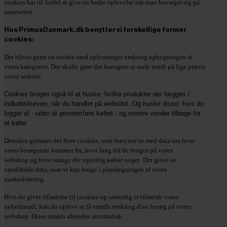
cookies har til fordel at give en bedre oplevelse når man bevæger sig på
internettet.
Hos PrimusDanmark.dk benytter vi forskellige former
cookies:
Der bliver gemt en cookie med oplysninger omkring opbygningen af
vores kategorier. Det skulle gøre det hurtigere at surfe rundt på lige præcis
vores website.
Cookies bruges også til at huske, hvilke produkter der lægges i
indkøbskurven, når du handler på websitet. Og huske disse, hvis du
logger af - uden at gennemføre købet - og senere vender tilbage for
at købe.
Desuden gemmes der flere cookies, som forsyner os med data om hvor
vores besøgende kommer fra, hvor lang tid de bruges på vores
webshop og hvor mange der egentlig køber noget. Det giver os
værdifulde data, som vi kan bruge i planlægningen af vores
markedsføring.
Hvis du giver tilladelse til cookies og samtidig er tilmeldt vores
nyhedsmail, kan du opleve at få emails omkring dine besøg på vores
webshop. Disse emails afsendes automatisk.