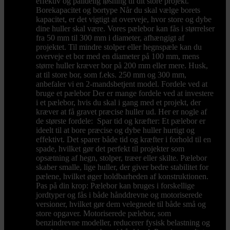
effektiv og pålidelig løsning til dit store projekt.
Borekapacitet og bortype Når du skal vælge borets
kapacitet, er det vigtigt at overveje, hvor store og dybe
dine huller skal være. Vores pælebor kan fås i størrelser
fra 50 mm til 300 mm i diameter, afhængigt af
projektet. Til mindre stolper eller hegnspæle kan du
overveje et bor med en diameter på 100 mm, mens
større huller kræver bor på 200 mm eller mere. Husk,
at til store bor, som f.eks. 250 mm og 300 mm,
anbefaler vi en 2-mandsbetjent model. Fordele ved at
bruge et pælebor Der er mange fordele ved at investere
i et pælebor, hvis du skal i gang med et projekt, der
kræver at få gravet præcise huller ud. Her er nogle af
de største fordele: Spar tid og kræfter: Et pælebor er
ideelt til at bore præcise og dybe huller hurtigt og
effektivt. Det sparer både tid og kræfter i forhold til en
spade, hvilket gør det perfekt til projekter som
opsætning af hegn, stolper, træer eller skilte. Pælebor
skaber smalle, lige huller, der giver bedre stabilitet for
pælene, hvilket øger holdbarheden af konstruktionen.
Pas på din krop: Pælebor kan bruges i forskellige
jordtyper og fås i både hånddrevne og motoriserede
versioner, hvilket gør dem velegnede til både små og
store opgaver. Motoriserede pælebor, som
benzindrevne modeller, reducerer fysisk belastning og