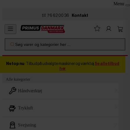
Menu
Skip to main content
tlf. 76 62 00 36
Kontakt
Søg varer og kategorier her ...
Netop nu
: Tilbud på udvalgte maskiner og værktøj
Se alle tilbud
her
Alle kategorier
håndværktøj
trykluft
svejsning