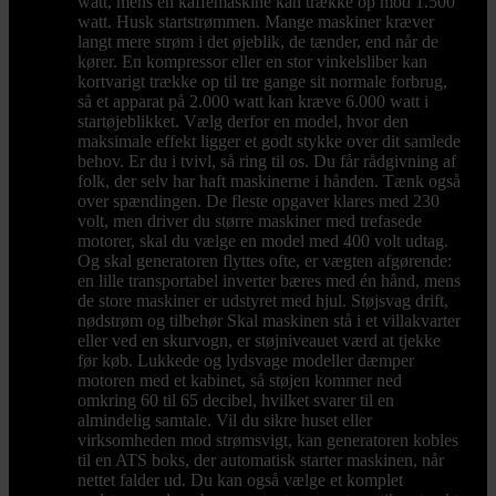
watt, mens en kaffemaskine kan trække op mod 1.500
watt. Husk startstrømmen. Mange maskiner kræver
langt mere strøm i det øjeblik, de tænder, end når de
kører. En kompressor eller en stor vinkelsliber kan
kortvarigt trække op til tre gange sit normale forbrug,
så et apparat på 2.000 watt kan kræve 6.000 watt i
startøjeblikket. Vælg derfor en model, hvor den
maksimale effekt ligger et godt stykke over dit samlede
behov. Er du i tvivl, så ring til os. Du får rådgivning af
folk, der selv har haft maskinerne i hånden. Tænk også
over spændingen. De fleste opgaver klares med 230
volt, men driver du større maskiner med trefasede
motorer, skal du vælge en model med 400 volt udtag.
Og skal generatoren flyttes ofte, er vægten afgørende:
en lille transportabel inverter bæres med én hånd, mens
de store maskiner er udstyret med hjul. Støjsvag drift,
nødstrøm og tilbehør Skal maskinen stå i et villakvarter
eller ved en skurvogn, er støjniveauet værd at tjekke
før køb. Lukkede og lydsvage modeller dæmper
motoren med et kabinet, så støjen kommer ned
omkring 60 til 65 decibel, hvilket svarer til en
almindelig samtale. Vil du sikre huset eller
virksomheden mod strømsvigt, kan generatoren kobles
til en ATS boks, der automatisk starter maskinen, når
nettet falder ud. Du kan også vælge et komplet