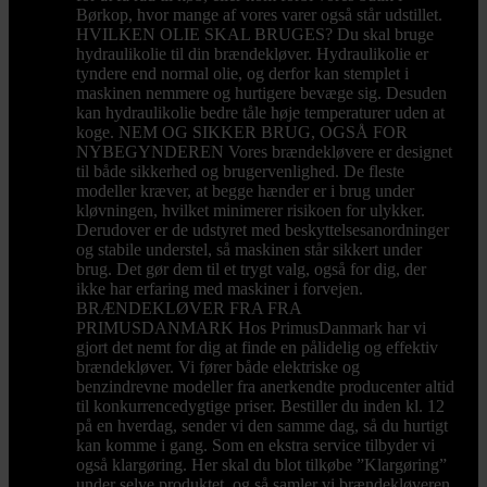
Børkop, hvor mange af vores varer også står udstillet.
HVILKEN OLIE SKAL BRUGES? Du skal bruge
hydraulikolie til din brændekløver. Hydraulikolie er
tyndere end normal olie, og derfor kan stemplet i
maskinen nemmere og hurtigere bevæge sig. Desuden
kan hydraulikolie bedre tåle høje temperaturer uden at
koge. NEM OG SIKKER BRUG, OGSÅ FOR
NYBEGYNDEREN Vores brændekløvere er designet
til både sikkerhed og brugervenlighed. De fleste
modeller kræver, at begge hænder er i brug under
kløvningen, hvilket minimerer risikoen for ulykker.
Derudover er de udstyret med beskyttelsesanordninger
og stabile understel, så maskinen står sikkert under
brug. Det gør dem til et trygt valg, også for dig, der
ikke har erfaring med maskiner i forvejen.
BRÆNDEKLØVER FRA FRA
PRIMUSDANMARK Hos PrimusDanmark har vi
gjort det nemt for dig at finde en pålidelig og effektiv
brændekløver. Vi fører både elektriske og
benzindrevne modeller fra anerkendte producenter altid
til konkurrencedygtige priser. Bestiller du inden kl. 12
på en hverdag, sender vi den samme dag, så du hurtigt
kan komme i gang. Som en ekstra service tilbyder vi
også klargøring. Her skal du blot tilkøbe ”Klargøring”
under selve produktet, og så samler vi brændekløveren