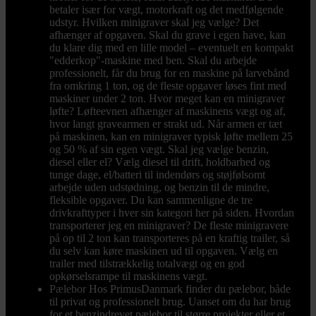
betaler især for vægt, motorkraft og det medfølgende
udstyr. Hvilken minigraver skal jeg vælge? Det
afhænger af opgaven. Skal du grave i egen have, kan
du klare dig med en lille model – eventuelt en kompakt
"edderkop"-maskine med ben. Skal du arbejde
professionelt, får du brug for en maskine på larvebånd
fra omkring 1 ton, og de fleste opgaver løses fint med
maskiner under 2 ton. Hvor meget kan en minigraver
løfte? Løfteevnen afhænger af maskinens vægt og af,
hvor langt gravearmen er strakt ud. Når armen er tæt
på maskinen, kan en minigraver typisk løfte mellem 25
og 50 % af sin egen vægt. Skal jeg vælge benzin,
diesel eller el? Vælg diesel til drift, holdbarhed og
tunge dage, el/batteri til indendørs og støjfølsomt
arbejde uden udstødning, og benzin til de mindre,
fleksible opgaver. Du kan sammenligne de tre
drivkrafttyper i hver sin kategori her på siden. Hvordan
transporterer jeg en minigraver? De fleste minigravere
på op til 2 ton kan transporteres på en kraftig trailer, så
du selv kan køre maskinen ud til opgaven. Vælg en
trailer med tilstrækkelig totalvægt og en god
opkørselsrampe til maskinens vægt.
Pælebor
Hos PrimusDanmark finder du pælebor, både
til privat og professionelt brug. Uanset om du har brug
for et benzindrevet pælebor til større projekter eller et