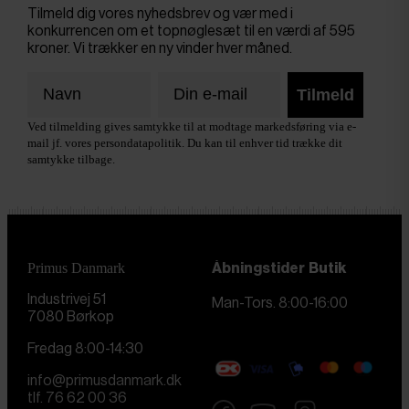
Tilmeld dig vores nyhedsbrev og vær med i
konkurrencen om et topnøglesæt til en værdi af 595
kroner. Vi trækker en ny vinder hver måned.
Tilmeld
Ved tilmelding gives samtykke til at modtage markedsføring via e-
mail jf. vores persondatapolitik. Du kan til enhver tid trække dit
samtykke tilbage.
Primus Danmark
Åbningstider
Butik
Industrivej 51
Man-Tors. 8:00-16:00
7080 Børkop
Fredag 8:00-14:30
info@primusdanmark.dk
tlf. 76 62 00 36