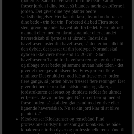
rødderne. Sådan havefræser du dine bede Når du
fræser jorden i dine bede, så blandes næringsstofferne i
jorden. Det giver dine nye planter bedre
vækstbetingelser. Her kan du læse, hvordan du fræser
dine bede - trin for trin. Forbered dit bed Fjern store
sten, grene og andet haveaffald fra bedet. Fjern ukrudt
manuelt eller med en ukrudtsbrænder eller et andet
haveredskab til fjernelse af ukrudt. Indstil din
havefræser Juster din havefræser, så den er indstillet til
den dybde, der passer til din jordtype. Normalt skal
dybden ikke være mere end 15-20 cm. Start
havefræseren Tænd for havefræseren og kør den frem
og tilbage over bedet på samme niveau hele tiden - det
giver et mere jævnt udseende. Fræs jorden i flere
retninger Det er altid en god idé at fræse over jorden
flere gange, så jorden bliver fræset i flere retninger. Det
giver det bedste resultat i sidste ende, og sikrer, at
jordstrukturen er løsnet og de sidste rødder fra ukrudt
er fjernet. Jævn jorden igen Når du er færdig med at
fræse jorden, så skal den glattes ud med en rive eller
lignende haveredskab. Nu er din jord klar til at blive
plantet i. //
Kloakrenser
Kloakrenser og rensebånd Find
professionelt udstyr til rensning af kloakken. Se både
kloakrenser, turbo dyser og professionelle rensebånd til