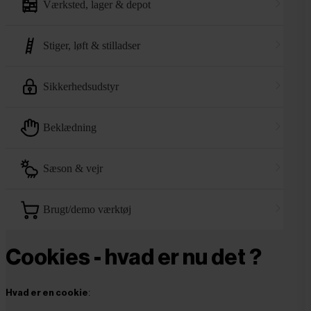
værksted, lager & depot
stiger, løft & stilladser
sikkerhedsudstyr
beklædning
sæson & vejr
brugt/demo værktøj
Cookies - hvad er nu det ?
:
Hvad er en cookie