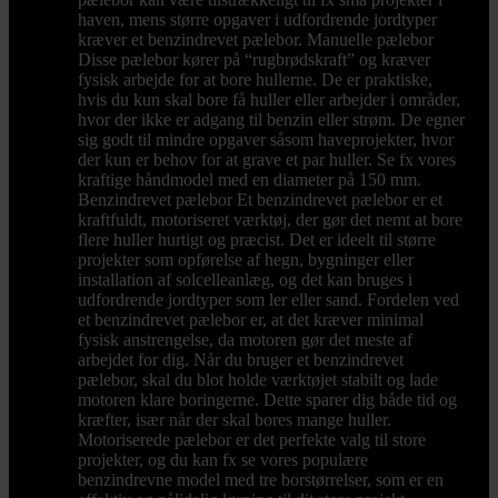
haven, mens større opgaver i udfordrende jordtyper
kræver et benzindrevet pælebor. Manuelle pælebor
Disse pælebor kører på “rugbrødskraft” og kræver
fysisk arbejde for at bore hullerne. De er praktiske,
hvis du kun skal bore få huller eller arbejder i områder,
hvor der ikke er adgang til benzin eller strøm. De egner
sig godt til mindre opgaver såsom haveprojekter, hvor
der kun er behov for at grave et par huller. Se fx vores
kraftige håndmodel med en diameter på 150 mm.
Benzindrevet pælebor Et benzindrevet pælebor er et
kraftfuldt, motoriseret værktøj, der gør det nemt at bore
flere huller hurtigt og præcist. Det er ideelt til større
projekter som opførelse af hegn, bygninger eller
installation af solcelleanlæg, og det kan bruges i
udfordrende jordtyper som ler eller sand. Fordelen ved
et benzindrevet pælebor er, at det kræver minimal
fysisk anstrengelse, da motoren gør det meste af
arbejdet for dig. Når du bruger et benzindrevet
pælebor, skal du blot holde værktøjet stabilt og lade
motoren klare boringerne. Dette sparer dig både tid og
kræfter, især når der skal bores mange huller.
Motoriserede pælebor er det perfekte valg til store
projekter, og du kan fx se vores populære
benzindrevne model med tre borstørrelser, som er en