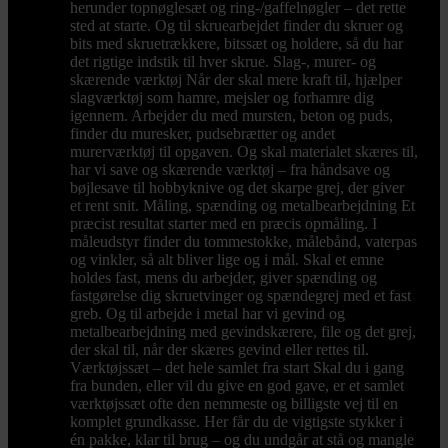
herunder topnøglesæt og ring-/gaffelnøgler – det rette
sted at starte. Og til skruearbejdet finder du skruer og
bits med skruetrækkere, bitssæt og holdere, så du har
det rigtige indstik til hver skrue. Slag-, murer- og
skærende værktøj Når der skal mere kraft til, hjælper
slagværktøj som hamre, mejsler og forhamre dig
igennem. Arbejder du med mursten, beton og puds,
finder du muresker, pudsebrætter og andet
murerværktøj til opgaven. Og skal materialet skæres til,
har vi save og skærende værktøj – fra håndsave og
bøjlesave til hobbyknive og det skarpe grej, der giver
et rent snit. Måling, spænding og metalbearbejdning Et
præcist resultat starter med en præcis opmåling. I
måleudstyr finder du tommestokke, målebånd, vaterpas
og vinkler, så alt bliver lige og i mål. Skal et emne
holdes fast, mens du arbejder, giver spænding og
fastgørelse dig skruetvinger og spændegrej med et fast
greb. Og til arbejde i metal har vi gevind og
metalbearbejdning med gevindskærere, file og det grej,
der skal til, når der skæres gevind eller rettes til.
Værktøjssæt – det hele samlet fra start Skal du i gang
fra bunden, eller vil du give en god gave, er et samlet
værktøjssæt ofte den nemmeste og billigste vej til en
komplet grundkasse. Her får du de vigtigste stykker i
én pakke, klar til brug – og du undgår at stå og mangle