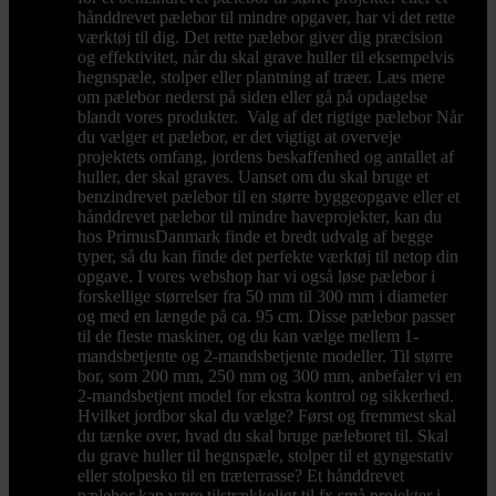
hånddrevet pælebor til mindre opgaver, har vi det rette
værktøj til dig. Det rette pælebor giver dig præcision
og effektivitet, når du skal grave huller til eksempelvis
hegnspæle, stolper eller plantning af træer. Læs mere
om pælebor nederst på siden eller gå på opdagelse
blandt vores produkter. Valg af det rigtige pælebor Når
du vælger et pælebor, er det vigtigt at overveje
projektets omfang, jordens beskaffenhed og antallet af
huller, der skal graves. Uanset om du skal bruge et
benzindrevet pælebor til en større byggeopgave eller et
hånddrevet pælebor til mindre haveprojekter, kan du
hos PrimusDanmark finde et bredt udvalg af begge
typer, så du kan finde det perfekte værktøj til netop din
opgave. I vores webshop har vi også løse pælebor i
forskellige størrelser fra 50 mm til 300 mm i diameter
og med en længde på ca. 95 cm. Disse pælebor passer
til de fleste maskiner, og du kan vælge mellem 1-
mandsbetjente og 2-mandsbetjente modeller. Til større
bor, som 200 mm, 250 mm og 300 mm, anbefaler vi en
2-mandsbetjent model for ekstra kontrol og sikkerhed.
Hvilket jordbor skal du vælge? Først og fremmest skal
du tænke over, hvad du skal bruge pæleboret til. Skal
du grave huller til hegnspæle, stolper til et gyngestativ
eller stolpesko til en træterrasse? Et hånddrevet
pælebor kan være tilstrækkeligt til fx små projekter i