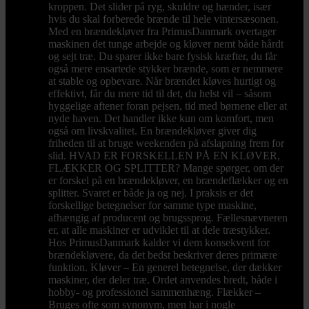
kroppen. Det slider på ryg, skuldre og hænder, især
hvis du skal forberede brænde til hele vintersæsonen.
Med en brændekløver fra PrimusDanmark overtager
maskinen det tunge arbejde og kløver nemt både hårdt
og sejt træ. Du sparer ikke bare fysisk kræfter, du får
også mere ensartede stykker brænde, som er nemmere
at stable og opbevare. Når brændet kløves hurtigt og
effektivt, får du mere tid til det, du helst vil – såsom
hyggelige aftener foran pejsen, tid med børnene eller at
nyde haven. Det handler ikke kun om komfort, men
også om livskvalitet. En brændekløver giver dig
friheden til at bruge weekenden på afslapning frem for
slid. HVAD ER FORSKELLEN PÅ EN KLØVER,
FLÆKKER OG SPLITTER? Mange spørger, om der
er forskel på en brændekløver, en brændeflækker og en
splitter. Svaret er både ja og nej. I praksis er det
forskellige betegnelser for samme type maskine,
afhængig af producent og brugssprog. Fællesnævneren
er, at alle maskiner er udviklet til at dele træstykker.
Hos PrimusDanmark kalder vi dem konsekvent for
brændekløvere, da det bedst beskriver deres primære
funktion. Kløver – En generel betegnelse, der dækker
maskiner, der deler træ. Ordet anvendes bredt, både i
hobby- og professionel sammenhæng. Flækker –
Bruges ofte som synonym, men har i nogle