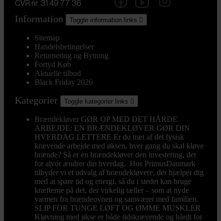
CVR nr. 31 49 77 36
Information
Toggle information links

Sitemap
Handelsbetingelser
Returnering og Bytning
Fortyd Køb
Aktuelle tilbud
Black Friday 2026
Kategorier
Toggle kategorier links

Brændekløver
GØR OP MED DET HÅRDE
ARBEJDE: EN BRÆNDEKLØVER GØR DIN
HVERDAG LETTERE Er du træt af det fysisk
krævende arbejde med øksen, hver gang du skal kløve
brænde? Så er en brændekløver den investering, der
for alvor ændrer din hverdag. Hos PrimusDanmark
tilbyder vi et udvalg af brændekløvere, der hjælper dig
med at spare tid og energi, så du i stedet kan bruge
kræfterne på det, der virkelig tæller – som at nyde
varmen fra brændeovnen og samværet med familien.
SLIP FOR TUNGE LØFT OG ØMME MUSKLER
Kløvning med økse er både tidskrævende og hårdt for