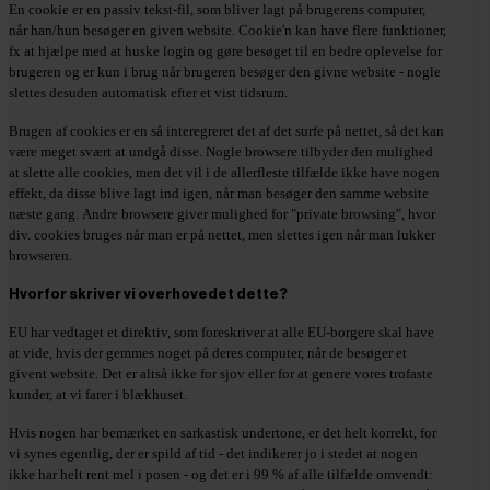
En cookie er en passiv tekst-fil, som bliver lagt på brugerens computer,
når han/hun besøger en given website. Cookie'n kan have flere funktioner,
fx at hjælpe med at huske login og gøre besøget til en bedre oplevelse for
brugeren og er kun i brug når brugeren besøger den givne website - nogle
slettes desuden automatisk efter et vist tidsrum.
Brugen af cookies er en så interegreret det af det surfe på nettet, så det kan
være meget svært at undgå disse. Nogle browsere tilbyder den mulighed
at slette alle cookies, men det vil i de allerfleste tilfælde ikke have nogen
effekt, da disse blive lagt ind igen, når man besøger den samme website
næste gang. Andre browsere giver mulighed for "private browsing", hvor
div. cookies bruges når man er på nettet, men slettes igen når man lukker
browseren.
Hvorfor skriver vi overhovedet dette?
EU har vedtaget et direktiv, som foreskriver at alle EU-borgere skal have
at vide, hvis der gemmes noget på deres computer, når de besøger et
givent website. Det er altså ikke for sjov eller for at genere vores trofaste
kunder, at vi farer i blækhuset.
Hvis nogen har bemærket en sarkastisk undertone, er det helt korrekt, for
vi synes egentlig, der er spild af tid - det indikerer jo i stedet at nogen
ikke har helt rent mel i posen - og det er i 99 % af alle tilfælde omvendt: