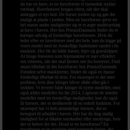
du har en have, er en havefræser et fantastisk stykke
værktøj. Havefræsere bruges oftest, når der skal
anlægges et nyt bed. De fræser jorden op og gør det
muligt at plante i jorden. Men en havefræser giver en
hel masse andre muligheder og er et ægte multiværktøj
at have i haven. Her hos PrimusDanmark finder du et
kæmpe udvalg af forskellige havefræsere. Hvis du
leder efter en havefræser med det hele, kan du kigge på
vores model med tre forskellige funktioner samlet i én
maskine. Her får du både fræser, fejer og græsklipper.
At bruge fræseren som fejemaskine er især effektivt
om vinteren, når der skal fjernes sne fra fortorvet. Find
smart tilbehør til din havefræser hos PrimusDanmark
Foruden selve maskinerne, finder du også en masse
forskelligt tilbehør til dem. For eksempel er det intet
problem, hvis dine klinger bliver slidte eller går i
stykker. Vi leverer både klinger til nyere modeller, men
også ældre modeller fra før 2014. Ligesom de mindre
modeller med tre forskellige muligheder, kan du også
få fræsere, der er dedikerede til en enkelt funktion. For
eksempel har vi helt almindelige fræsere, der er
beregnet til arbejdet i haven. Her har du dog stadig
mulighed for at tilkøbe sneskraber eller sneslynge, hvis
der er behov for det. Hvad er en havefræser? En
havefræser er en maskine med roterende knive, der