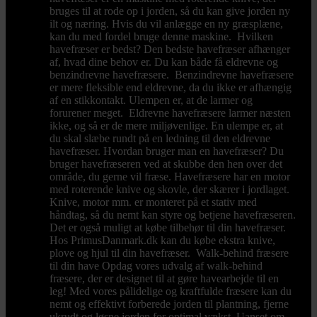
bruges til at rode op i jorden, så du kan give jorden ny
ilt og næring. Hvis du vil anlægge en ny græsplæne,
kan du med fordel bruge denne maskine. Hvilken
havefræser er bedst? Den bedste havefræser afhænger
af, hvad dine behov er. Du kan både få eldrevne og
benzindrevne havefræsere. Benzindrevne havefræsere
er mere fleksible end eldrevne, da du ikke er afhængig
af en stikkontakt. Ulempen er, at de larmer og
forurener meget. Eldrevne havefræsere larmer næsten
ikke, og så er de mere miljøvenlige. En ulempe er, at
du skal slæbe rundt på en ledning til den eldrevne
havefræser. Hvordan bruger man en havefræser? Du
bruger havefræseren ved at skubbe den hen over det
område, du gerne vil fræse. Havefræsere har en motor
med roterende knive og skovle, der skærer i jordlaget.
Knive, motor mm. er monteret på et stativ med
håndtag, så du nemt kan styre og betjene havefræseren.
Det er også muligt at købe tilbehør til din havefræser.
Hos PrimusDanmark.dk kan du købe ekstra knive,
plove og hjul til din havefræser. Walk-behind fræsere
til din have Opdag vores udvalg af walk-behind
fræsere, der er designet til at gøre havearbejde til en
leg! Med vores pålidelige og kraftfulde fræsere kan du
nemt og effektivt forberede jorden til plantning, fjerne
ukrudt og løsne jorden for optimal vækst. Uanset om