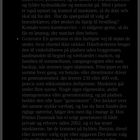
og fylder hydraulikolie og motorolie på. Med i prisen
er også opstart og kontrol af maskinen, så du ikke selv
skal stå for det. Har du spørgsmål til valg af
brændekløver, eller ønsker du hjælp til bestilling?
Kontakt vores kundeservice – vi rådgiver gerne, så du
får en løsning, der matcher dine behov.
Generator
En generator er den hurtigste vej til strøm de
steder, hvor elnettet ikke rækker. Håndværkeren bruger
den til vinkelsliberen på pladsen uden byggestrøm,
landmanden til hegnet og værkstedet i marken, og
familien til sommerhuset, campingvognen eller som
backup, når stormen tager strømmen. Princippet er det
samme hver gang: en benzin- eller dieselmotor driver
en generatorenhed, der leverer 230 eller 400 volt,
præcis som stikkontakten derhjemme. Maskinen går
under flere navne. Nogle siger elgenerator, andre
strømgenerator eller generatoranlæg, og på pladsen
hedder den ofte bare "generatoren". Det dækker over
det samme stykke værktøj, og har du først fundet den
rigtige størrelse, følger den med dig i mange år. Hos
Primus Danmark har vi solgt generatorer til både
private og erhverv siden 2002, og vi har testet
maskinerne, før de kommer på hylden. Benzin, diesel
eller inverter: vælg type efter opgaven Det første valg
står mellem tre typer. En benzingenerator er den