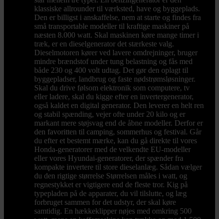
klassiske allrounder til værksted, have og byggeplads.
Den er billigst i anskaffelse, nem at starte og findes fra
små transportable modeller til kraftige maskiner på
næsten 8.000 watt. Skal maskinen køre mange timer i
træk, er en dieselgenerator det stærkeste valg.
Dieselmotoren kører ved lavere omdrejninger, bruger
mindre brændstof under tung belastning og fås med
både 230 og 400 volt udtag. Det gør den oplagt til
byggepladser, landbrug og faste nødstrømsløsninger.
Skal du drive følsom elektronik som computere, tv
eller ladere, skal du kigge efter en invertergenerator,
også kaldet en digital generator. Den leverer en helt ren
og stabil spænding, vejer ofte under 20 kilo og er
markant mere støjsvag end de åbne modeller. Derfor er
den favoritten til camping, sommerhus og festival. Går
du efter et bestemt mærke, kan du gå direkte til vores
Honda-generatorer med de velkendte EU-modeller
eller vores Hyundai-generatorer, der spænder fra
kompakte invertere til store dieselanlæg. Sådan vælger
du den rigtige størrelse Størrelsen måles i watt, og
regnestykket er vigtigere end de fleste tror. Kig på
typepladen på de apparater, du vil tilslutte, og læg
forbruget sammen for det udstyr, der skal køre
samtidig. En hækkeklipper nøjes med omkring 500