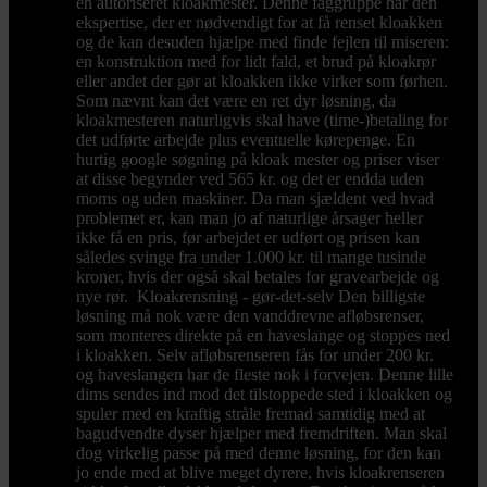
en autoriseret kloakmester. Denne faggruppe har den
ekspertise, der er nødvendigt for at få renset kloakken
og de kan desuden hjælpe med finde fejlen til miseren:
en konstruktion med for lidt fald, et brud på kloakrør
eller andet der gør at kloakken ikke virker som førhen.
Som nævnt kan det være en ret dyr løsning, da
kloakmesteren naturligvis skal have (time-)betaling for
det udførte arbejde plus eventuelle kørepenge. En
hurtig google søgning på kloak mester og priser viser
at disse begynder ved 565 kr. og det er endda uden
moms og uden maskiner. Da man sjældent ved hvad
problemet er, kan man jo af naturlige årsager heller
ikke få en pris, før arbejdet er udført og prisen kan
således svinge fra under 1.000 kr. til mange tusinde
kroner, hvis der også skal betales for gravearbejde og
nye rør. Kloakrensning - gør-det-selv Den billigste
løsning må nok være den vanddrevne afløbsrenser,
som monteres direkte på en haveslange og stoppes ned
i kloakken. Selv afløbsrenseren fås for under 200 kr.
og haveslangen har de fleste nok i forvejen. Denne lille
dims sendes ind mod det tilstoppede sted i kloakken og
spuler med en kraftig stråle fremad samtidig med at
bagudvendte dyser hjælper med fremdriften. Man skal
dog virkelig passe på med denne løsning, for den kan
jo ende med at blive meget dyrere, hvis kloakrenseren