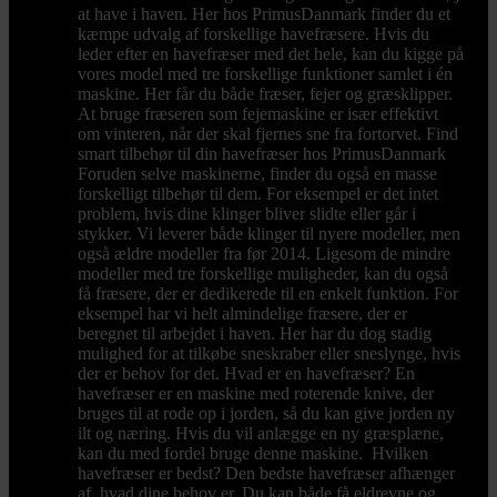
at have i haven. Her hos PrimusDanmark finder du et
kæmpe udvalg af forskellige havefræsere. Hvis du
leder efter en havefræser med det hele, kan du kigge på
vores model med tre forskellige funktioner samlet i én
maskine. Her får du både fræser, fejer og græsklipper.
At bruge fræseren som fejemaskine er især effektivt
om vinteren, når der skal fjernes sne fra fortorvet. Find
smart tilbehør til din havefræser hos PrimusDanmark
Foruden selve maskinerne, finder du også en masse
forskelligt tilbehør til dem. For eksempel er det intet
problem, hvis dine klinger bliver slidte eller går i
stykker. Vi leverer både klinger til nyere modeller, men
også ældre modeller fra før 2014. Ligesom de mindre
modeller med tre forskellige muligheder, kan du også
få fræsere, der er dedikerede til en enkelt funktion. For
eksempel har vi helt almindelige fræsere, der er
beregnet til arbejdet i haven. Her har du dog stadig
mulighed for at tilkøbe sneskraber eller sneslynge, hvis
der er behov for det. Hvad er en havefræser? En
havefræser er en maskine med roterende knive, der
bruges til at rode op i jorden, så du kan give jorden ny
ilt og næring. Hvis du vil anlægge en ny græsplæne,
kan du med fordel bruge denne maskine. Hvilken
havefræser er bedst? Den bedste havefræser afhænger
af, hvad dine behov er. Du kan både få eldrevne og