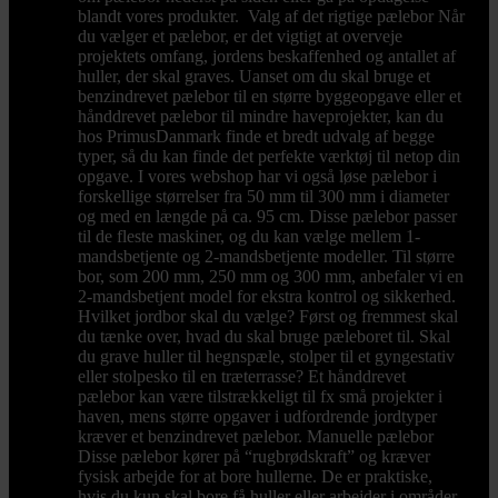
blandt vores produkter. Valg af det rigtige pælebor Når
du vælger et pælebor, er det vigtigt at overveje
projektets omfang, jordens beskaffenhed og antallet af
huller, der skal graves. Uanset om du skal bruge et
benzindrevet pælebor til en større byggeopgave eller et
hånddrevet pælebor til mindre haveprojekter, kan du
hos PrimusDanmark finde et bredt udvalg af begge
typer, så du kan finde det perfekte værktøj til netop din
opgave. I vores webshop har vi også løse pælebor i
forskellige størrelser fra 50 mm til 300 mm i diameter
og med en længde på ca. 95 cm. Disse pælebor passer
til de fleste maskiner, og du kan vælge mellem 1-
mandsbetjente og 2-mandsbetjente modeller. Til større
bor, som 200 mm, 250 mm og 300 mm, anbefaler vi en
2-mandsbetjent model for ekstra kontrol og sikkerhed.
Hvilket jordbor skal du vælge? Først og fremmest skal
du tænke over, hvad du skal bruge pæleboret til. Skal
du grave huller til hegnspæle, stolper til et gyngestativ
eller stolpesko til en træterrasse? Et hånddrevet
pælebor kan være tilstrækkeligt til fx små projekter i
haven, mens større opgaver i udfordrende jordtyper
kræver et benzindrevet pælebor. Manuelle pælebor
Disse pælebor kører på “rugbrødskraft” og kræver
fysisk arbejde for at bore hullerne. De er praktiske,
hvis du kun skal bore få huller eller arbejder i områder,