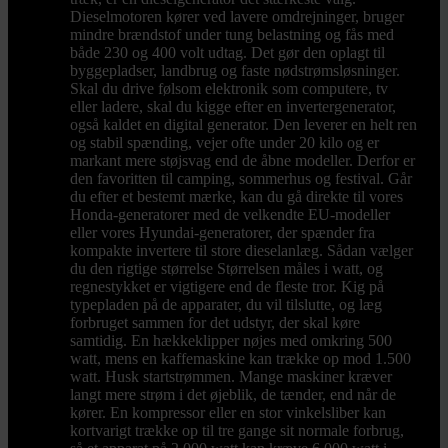
Dieselmotoren kører ved lavere omdrejninger, bruger
mindre brændstof under tung belastning og fås med
både 230 og 400 volt udtag. Det gør den oplagt til
byggepladser, landbrug og faste nødstrømsløsninger.
Skal du drive følsom elektronik som computere, tv
eller ladere, skal du kigge efter en invertergenerator,
også kaldet en digital generator. Den leverer en helt ren
og stabil spænding, vejer ofte under 20 kilo og er
markant mere støjsvag end de åbne modeller. Derfor er
den favoritten til camping, sommerhus og festival. Går
du efter et bestemt mærke, kan du gå direkte til vores
Honda-generatorer med de velkendte EU-modeller
eller vores Hyundai-generatorer, der spænder fra
kompakte invertere til store dieselanlæg. Sådan vælger
du den rigtige størrelse Størrelsen måles i watt, og
regnestykket er vigtigere end de fleste tror. Kig på
typepladen på de apparater, du vil tilslutte, og læg
forbruget sammen for det udstyr, der skal køre
samtidig. En hækkeklipper nøjes med omkring 500
watt, mens en kaffemaskine kan trække op mod 1.500
watt. Husk startstrømmen. Mange maskiner kræver
langt mere strøm i det øjeblik, de tænder, end når de
kører. En kompressor eller en stor vinkelsliber kan
kortvarigt trække op til tre gange sit normale forbrug,