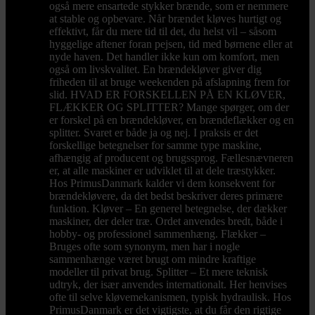
også mere ensartede stykker brænde, som er nemmere
at stable og opbevare. Når brændet kløves hurtigt og
effektivt, får du mere tid til det, du helst vil – såsom
hyggelige aftener foran pejsen, tid med børnene eller at
nyde haven. Det handler ikke kun om komfort, men
også om livskvalitet. En brændekløver giver dig
friheden til at bruge weekenden på afslapning frem for
slid. HVAD ER FORSKELLEN PÅ EN KLØVER,
FLÆKKER OG SPLITTER? Mange spørger, om der
er forskel på en brændekløver, en brændeflækker og en
splitter. Svaret er både ja og nej. I praksis er det
forskellige betegnelser for samme type maskine,
afhængig af producent og brugssprog. Fællesnævneren
er, at alle maskiner er udviklet til at dele træstykker.
Hos PrimusDanmark kalder vi dem konsekvent for
brændekløvere, da det bedst beskriver deres primære
funktion. Kløver – En generel betegnelse, der dækker
maskiner, der deler træ. Ordet anvendes bredt, både i
hobby- og professionel sammenhæng. Flækker –
Bruges ofte som synonym, men har i nogle
sammenhænge været brugt om mindre kraftige
modeller til privat brug. Splitter – Et mere teknisk
udtryk, der især anvendes internationalt. Her henvises
ofte til selve kløvemekanismen, typisk hydraulisk. Hos
PrimusDanmark er det vigtigste, at du får den rigtige