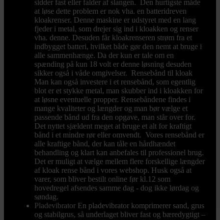
sidder fast eller falder af slangen. Den hurtigste måde
at løse dette problem er nok vha. en batteridreven
kloakrenser. Denne maskine er udstyret med en lang
fjeder i metal, som drejer sig ind i kloakken og renser
vha. denne. Desuden får kloakrenseren strøm fra et
indbygget batteri, hvilket både gør den nemt at bruge i
alle sammenhænge. Da der kun er tale om en
spænding på kun 18 volt er denne løsning desuden
sikker også i våde omgivelser. Rensebånd til kloak
Man kan også investere i et rensebånd, som egentlig
blot er et stykke metal, man skubber ind i kloakken for
at løsne eventuelle propper. Rensebåndene findes i
mange kvaliteter og længder og man bør vælge et
passende bånd ud fra den opgave, man står over for.
Det nyttet sjældent meget at bruge et alt for kraftigt
bånd i et mindre rør eller omvendt. Vores rensebånd er
alle kraftige bånd, der kan tåle en hårdhændet
behandling og klart kan anbefales til professionel brug.
Det er muligt at vælge mellem flere forskellige længder
af kloak rense bånd i vores webshop. Husk også at
varer, som bliver bestilt online før kl.12 som
hovedregel afsendes samme dag - dog ikke lørdag og
søndag.
Pladevibrator
En pladevibrator komprimerer sand, grus
og stabilgrus, så underlaget bliver fast og bæredygtigt –