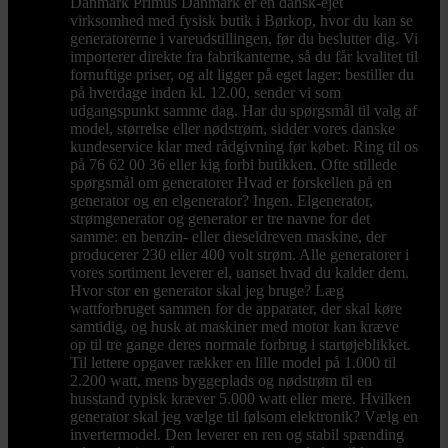
Danmark Primus Danmark er en dansk-ejet
virksomhed med fysisk butik i Børkop, hvor du kan se
generatorerne i vareudstillingen, før du beslutter dig. Vi
importerer direkte fra fabrikanterne, så du får kvalitet til
fornuftige priser, og alt ligger på eget lager: bestiller du
på hverdage inden kl. 12.00, sender vi som
udgangspunkt samme dag. Har du spørgsmål til valg af
model, størrelse eller nødstrøm, sidder vores danske
kundeservice klar med rådgivning før købet. Ring til os
på 76 62 00 36 eller kig forbi butikken. Ofte stillede
spørgsmål om generatorer Hvad er forskellen på en
generator og en elgenerator? Ingen. Elgenerator,
strømgenerator og generator er tre navne for det
samme: en benzin- eller dieseldreven maskine, der
producerer 230 eller 400 volt strøm. Alle generatorer i
vores sortiment leverer el, uanset hvad du kalder dem.
Hvor stor en generator skal jeg bruge? Læg
wattforbruget sammen for de apparater, der skal køre
samtidig, og husk at maskiner med motor kan kræve
op til tre gange deres normale forbrug i startøjeblikket.
Til lettere opgaver rækker en lille model på 1.000 til
2.200 watt, mens byggeplads og nødstrøm til en
husstand typisk kræver 5.000 watt eller mere. Hvilken
generator skal jeg vælge til følsom elektronik? Vælg en
invertermodel. Den leverer en ren og stabil spænding