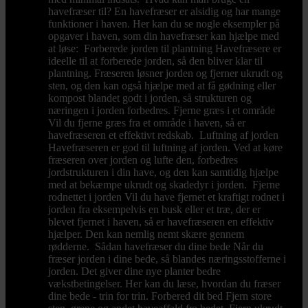
havefræser til? En havefræser er alsidig og har mange
funktioner i haven. Her kan du se nogle eksempler på
opgaver i haven, som din havefræser kan hjælpe med
at løse: Forberede jorden til plantning Havefræsere er
ideelle til at forberede jorden, så den bliver klar til
plantning. Fræseren løsner jorden og fjerner ukrudt og
sten, og den kan også hjælpe med at få gødning eller
kompost blandet godt i jorden, så strukturen og
næringen i jorden forbedres. Fjerne græs i et område
Vil du fjerne græs fra et område i haven, så er
havefræseren et effektivt redskab. Luftning af jorden
Havefræseren er god til luftning af jorden. Ved at køre
fræseren over jorden og lufte den, forbedres
jordstrukturen i din have, og den kan samtidig hjælpe
med at bekæmpe ukrudt og skadedyr i jorden. Fjerne
rodnettet i jorden Vil du have fjernet et kraftigt rodnet i
jorden fra eksempelvis en busk eller et træ, der er
blevet fjernet i haven, så er havefræseren en effektiv
hjælper. Den kan nemlig nemt skære gennem
rødderne. Sådan havefræser du dine bede Når du
fræser jorden i dine bede, så blandes næringsstofferne i
jorden. Det giver dine nye planter bedre
vækstbetingelser. Her kan du læse, hvordan du fræser
dine bede - trin for trin. Forbered dit bed Fjern store