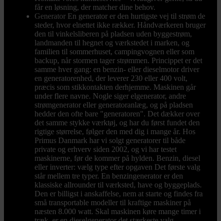
får en løsning, der matcher dine behov.
Generator
En generator er den hurtigste vej til strøm de
steder, hvor elnettet ikke rækker. Håndværkeren bruger
den til vinkelsliberen på pladsen uden byggestrøm,
landmanden til hegnet og værkstedet i marken, og
familien til sommerhuset, campingvognen eller som
backup, når stormen tager strømmen. Princippet er det
samme hver gang: en benzin- eller dieselmotor driver
en generatorenhed, der leverer 230 eller 400 volt,
præcis som stikkontakten derhjemme. Maskinen går
under flere navne. Nogle siger elgenerator, andre
strømgenerator eller generatoranlæg, og på pladsen
hedder den ofte bare "generatoren". Det dækker over
det samme stykke værktøj, og har du først fundet den
rigtige størrelse, følger den med dig i mange år. Hos
Primus Danmark har vi solgt generatorer til både
private og erhverv siden 2002, og vi har testet
maskinerne, før de kommer på hylden. Benzin, diesel
eller inverter: vælg type efter opgaven Det første valg
står mellem tre typer. En benzingenerator er den
klassiske allrounder til værksted, have og byggeplads.
Den er billigst i anskaffelse, nem at starte og findes fra
små transportable modeller til kraftige maskiner på
næsten 8.000 watt. Skal maskinen køre mange timer i
træk, er en dieselgenerator det stærkeste valg.