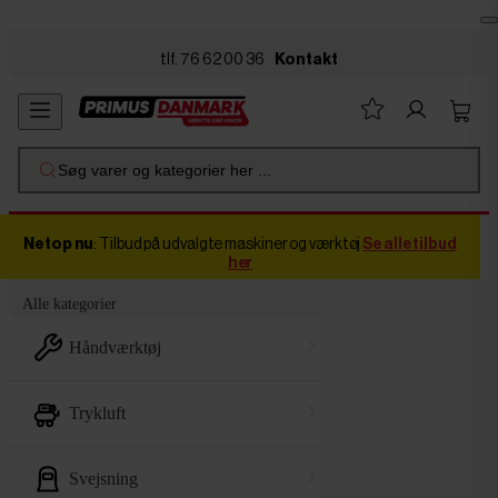
Skip to main content
tlf. 76 62 00 36
Kontakt
Søg varer og kategorier her ...
Netop nu
: Tilbud på udvalgte maskiner og værktøj
Se alle tilbud
her
Alle kategorier
håndværktøj
trykluft
svejsning