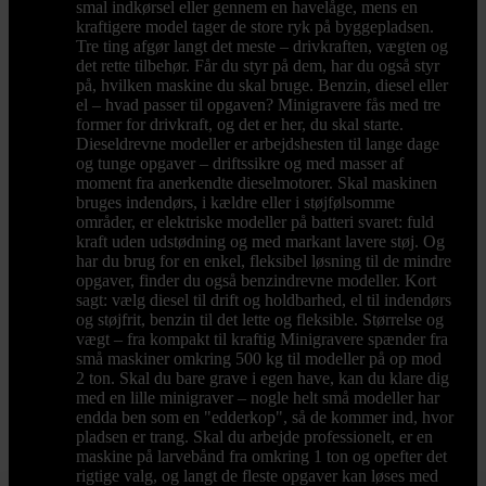
smal indkørsel eller gennem en havelåge, mens en
kraftigere model tager de store ryk på byggepladsen.
Tre ting afgør langt det meste – drivkraften, vægten og
det rette tilbehør. Får du styr på dem, har du også styr
på, hvilken maskine du skal bruge. Benzin, diesel eller
el – hvad passer til opgaven? Minigravere fås med tre
former for drivkraft, og det er her, du skal starte.
Dieseldrevne modeller er arbejdshesten til lange dage
og tunge opgaver – driftssikre og med masser af
moment fra anerkendte dieselmotorer. Skal maskinen
bruges indendørs, i kældre eller i støjfølsomme
områder, er elektriske modeller på batteri svaret: fuld
kraft uden udstødning og med markant lavere støj. Og
har du brug for en enkel, fleksibel løsning til de mindre
opgaver, finder du også benzindrevne modeller. Kort
sagt: vælg diesel til drift og holdbarhed, el til indendørs
og støjfrit, benzin til det lette og fleksible. Størrelse og
vægt – fra kompakt til kraftig Minigravere spænder fra
små maskiner omkring 500 kg til modeller på op mod
2 ton. Skal du bare grave i egen have, kan du klare dig
med en lille minigraver – nogle helt små modeller har
endda ben som en "edderkop", så de kommer ind, hvor
pladsen er trang. Skal du arbejde professionelt, er en
maskine på larvebånd fra omkring 1 ton og opefter det
rigtige valg, og langt de fleste opgaver kan løses med