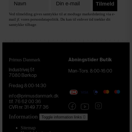
Tilmeld
Ved tilmelding gives samtykke til at modtage markedsføring via e-
mail jf. vores persondatapolitik. Du kan til enhver tid trække dit
samtykke tilbage.
Primus Danmark
Åbningstider
Butik
Industrivej 51
Man-Tors. 8:00-16:00
7080 Børkop
Fredag 8:00-14:30
info@primusdanmark.dk
tlf. 76 62 00 36
CVR nr. 31 49 77 36
Information
Toggle information links

Sitemap