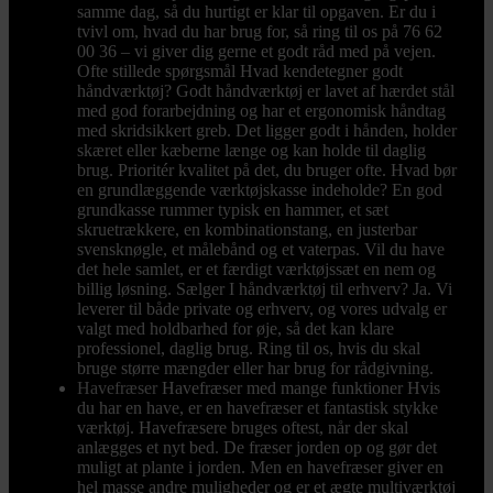
samme dag, så du hurtigt er klar til opgaven. Er du i
tvivl om, hvad du har brug for, så ring til os på 76 62
00 36 – vi giver dig gerne et godt råd med på vejen.
Ofte stillede spørgsmål Hvad kendetegner godt
håndværktøj? Godt håndværktøj er lavet af hærdet stål
med god forarbejdning og har et ergonomisk håndtag
med skridsikkert greb. Det ligger godt i hånden, holder
skæret eller kæberne længe og kan holde til daglig
brug. Prioritér kvalitet på det, du bruger ofte. Hvad bør
en grundlæggende værktøjskasse indeholde? En god
grundkasse rummer typisk en hammer, et sæt
skruetrækkere, en kombinationstang, en justerbar
svensknøgle, et målebånd og et vaterpas. Vil du have
det hele samlet, er et færdigt værktøjssæt en nem og
billig løsning. Sælger I håndværktøj til erhverv? Ja. Vi
leverer til både private og erhverv, og vores udvalg er
valgt med holdbarhed for øje, så det kan klare
professionel, daglig brug. Ring til os, hvis du skal
bruge større mængder eller har brug for rådgivning.
Havefræser
Havefræser med mange funktioner Hvis
du har en have, er en havefræser et fantastisk stykke
værktøj. Havefræsere bruges oftest, når der skal
anlægges et nyt bed. De fræser jorden op og gør det
muligt at plante i jorden. Men en havefræser giver en
hel masse andre muligheder og er et ægte multiværktøj