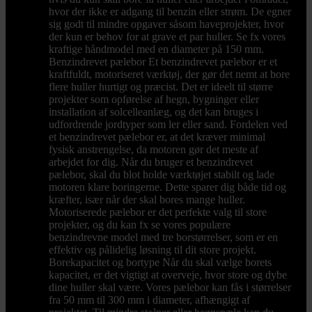
hvor der ikke er adgang til benzin eller strøm. De egner
sig godt til mindre opgaver såsom haveprojekter, hvor
der kun er behov for at grave et par huller. Se fx vores
kraftige håndmodel med en diameter på 150 mm.
Benzindrevet pælebor Et benzindrevet pælebor er et
kraftfuldt, motoriseret værktøj, der gør det nemt at bore
flere huller hurtigt og præcist. Det er ideelt til større
projekter som opførelse af hegn, bygninger eller
installation af solcelleanlæg, og det kan bruges i
udfordrende jordtyper som ler eller sand. Fordelen ved
et benzindrevet pælebor er, at det kræver minimal
fysisk anstrengelse, da motoren gør det meste af
arbejdet for dig. Når du bruger et benzindrevet
pælebor, skal du blot holde værktøjet stabilt og lade
motoren klare boringerne. Dette sparer dig både tid og
kræfter, især når der skal bores mange huller.
Motoriserede pælebor er det perfekte valg til store
projekter, og du kan fx se vores populære
benzindrevne model med tre borstørrelser, som er en
effektiv og pålidelig løsning til dit store projekt.
Borekapacitet og bortype Når du skal vælge borets
kapacitet, er det vigtigt at overveje, hvor store og dybe
dine huller skal være. Vores pælebor kan fås i størrelser
fra 50 mm til 300 mm i diameter, afhængigt af