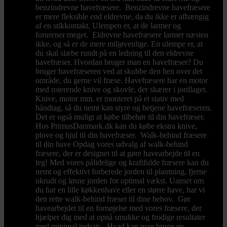
benzindrevne havefræsere. Benzindrevne havefræsere
er mere fleksible end eldrevne, da du ikke er afhængig
af en stikkontakt. Ulempen er, at de larmer og
forurener meget. Eldrevne havefræsere larmer næsten
ikke, og så er de mere miljøvenlige. En ulempe er, at
du skal slæbe rundt på en ledning til den eldrevne
havefræser. Hvordan bruger man en havefræser? Du
bruger havefræseren ved at skubbe den hen over det
område, du gerne vil fræse. Havefræsere har en motor
med roterende knive og skovle, der skærer i jordlaget.
Knive, motor mm. er monteret på et stativ med
håndtag, så du nemt kan styre og betjene havefræseren.
Det er også muligt at købe tilbehør til din havefræser.
Hos PrimusDanmark.dk kan du købe ekstra knive,
plove og hjul til din havefræser. Walk-behind fræsere
til din have Opdag vores udvalg af walk-behind
fræsere, der er designet til at gøre havearbejde til en
leg! Med vores pålidelige og kraftfulde fræsere kan du
nemt og effektivt forberede jorden til plantning, fjerne
ukrudt og løsne jorden for optimal vækst. Uanset om
du har en lille køkkenhave eller en større have, har vi
den rette walk-behind fræser til dine behov. Gør
havearbejdet til en fornøjelse med vores fræsere, der
hjælper dig med at opnå smukke og frodige resultater
med minimal indsats. Hvad kan man bruge en