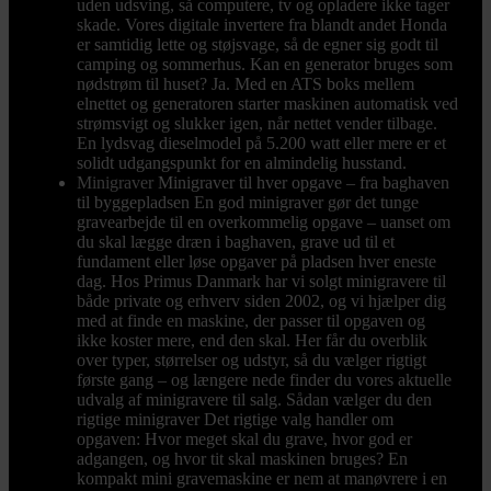
uden udsving, så computere, tv og opladere ikke tager
skade. Vores digitale invertere fra blandt andet Honda
er samtidig lette og støjsvage, så de egner sig godt til
camping og sommerhus. Kan en generator bruges som
nødstrøm til huset? Ja. Med en ATS boks mellem
elnettet og generatoren starter maskinen automatisk ved
strømsvigt og slukker igen, når nettet vender tilbage.
En lydsvag dieselmodel på 5.200 watt eller mere er et
solidt udgangspunkt for en almindelig husstand.
Minigraver
Minigraver til hver opgave – fra baghaven
til byggepladsen En god minigraver gør det tunge
gravearbejde til en overkommelig opgave – uanset om
du skal lægge dræn i baghaven, grave ud til et
fundament eller løse opgaver på pladsen hver eneste
dag. Hos Primus Danmark har vi solgt minigravere til
både private og erhverv siden 2002, og vi hjælper dig
med at finde en maskine, der passer til opgaven og
ikke koster mere, end den skal. Her får du overblik
over typer, størrelser og udstyr, så du vælger rigtigt
første gang – og længere nede finder du vores aktuelle
udvalg af minigravere til salg. Sådan vælger du den
rigtige minigraver Det rigtige valg handler om
opgaven: Hvor meget skal du grave, hvor god er
adgangen, og hvor tit skal maskinen bruges? En
kompakt mini gravemaskine er nem at manøvrere i en