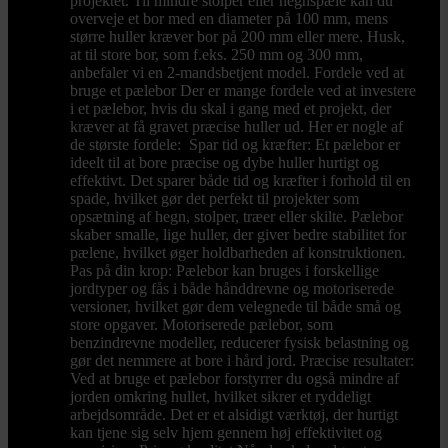
projektet. Til mindre stolper eller hegnspæle kan du
overveje et bor med en diameter på 100 mm, mens
større huller kræver bor på 200 mm eller mere. Husk,
at til store bor, som f.eks. 250 mm og 300 mm,
anbefaler vi en 2-mandsbetjent model. Fordele ved at
bruge et pælebor Der er mange fordele ved at investere
i et pælebor, hvis du skal i gang med et projekt, der
kræver at få gravet præcise huller ud. Her er nogle af
de største fordele: Spar tid og kræfter: Et pælebor er
ideelt til at bore præcise og dybe huller hurtigt og
effektivt. Det sparer både tid og kræfter i forhold til en
spade, hvilket gør det perfekt til projekter som
opsætning af hegn, stolper, træer eller skilte. Pælebor
skaber smalle, lige huller, der giver bedre stabilitet for
pælene, hvilket øger holdbarheden af konstruktionen.
Pas på din krop: Pælebor kan bruges i forskellige
jordtyper og fås i både hånddrevne og motoriserede
versioner, hvilket gør dem velegnede til både små og
store opgaver. Motoriserede pælebor, som
benzindrevne modeller, reducerer fysisk belastning og
gør det nemmere at bore i hård jord. Præcise resultater:
Ved at bruge et pælebor forstyrrer du også mindre af
jorden omkring hullet, hvilket sikrer et ryddeligt
arbejdsområde. Det er et alsidigt værktøj, der hurtigt
kan tjene sig selv hjem gennem høj effektivitet og