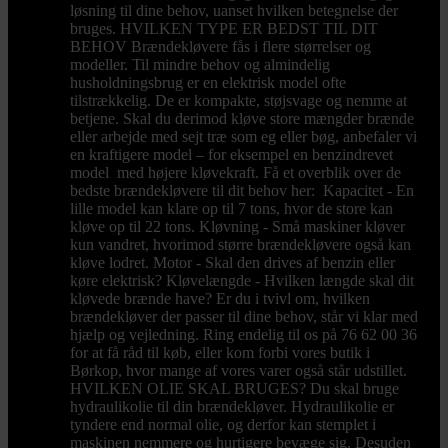
løsning til dine behov, uanset hvilken betegnelse der
bruges. HVILKEN TYPE ER BEDST TIL DIT
BEHOV Brændekløvere fås i flere størrelser og
modeller. Til mindre behov og almindelig
husholdningsbrug er en elektrisk model ofte
tilstrækkelig. De er kompakte, støjsvage og nemme at
betjene. Skal du derimod kløve store mængder brænde
eller arbejde med sejt træ som eg eller bøg, anbefaler vi
en kraftigere model – for eksempel en benzindrevet
model med højere kløvekraft. Få et overblik over de
bedste brændekløvere til dit behov her: Kapacitet - En
lille model kan klare op til 7 tons, hvor de store kan
kløve op til 22 tons. Kløvning - Små maskiner kløver
kun vandret, hvorimod større brændekløvere også kan
kløve lodret. Motor - Skal den drives af benzin eller
køre elektrisk? Kløvelængde - Hvilken længde skal dit
kløvede brænde have? Er du i tvivl om, hvilken
brændekløver der passer til dine behov, står vi klar med
hjælp og vejledning. Ring endelig til os på 76 62 00 36
for at få råd til køb, eller kom forbi vores butik i
Børkop, hvor mange af vores varer også står udstillet.
HVILKEN OLIE SKAL BRUGES? Du skal bruge
hydraulikolie til din brændekløver. Hydraulikolie er
tyndere end normal olie, og derfor kan stemplet i
maskinen nemmere og hurtigere bevæge sig. Desuden