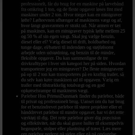
professionelt, får du brug for en maskine på larvebånd
fra omkring 1 ton, og de fleste opgaver løses fint med
maskiner under 2 ton. Hvor meget kan en minigraver
løfte? Løfteevnen afhænger af maskinens vægt og af,
hvor langt gravearmen er strakt ud. Når armen er tæt
på maskinen, kan en minigraver typisk løfte mellem 25
og 50 % af sin egen vægt. Skal jeg vælge benzin,
diesel eller el? Vælg diesel til drift, holdbarhed og
tunge dage, el/batteri til indendørs og støjfølsomt
arbejde uden udstødning, og benzin til de mindre,
fleksible opgaver. Du kan sammenligne de tre
drivkrafttyper i hver sin kategori her på siden. Hvordan
transporterer jeg en minigraver? De fleste minigravere
på op til 2 ton kan transporteres på en kraftig trailer, så
du selv kan køre maskinen ud til opgaven. Vælg en
trailer med tilstrækkelig totalvægt og en god
opkørselsrampe til maskinens vægt.
Pælebor
Hos PrimusDanmark finder du pælebor, både
til privat og professionelt brug. Uanset om du har brug
for et benzindrevet pælebor til større projekter eller et
hånddrevet pælebor til mindre opgaver, har vi det rette
værktøj til dig. Det rette pælebor giver dig præcision
og effektivitet, når du skal grave huller til eksempelvis
hegnspæle, stolper eller plantning af træer. Læs mere
om pælebor nederst på siden eller gå på opdagelse