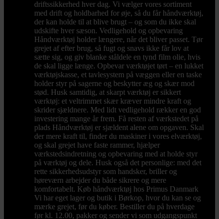
driftssikkerhed hver dag. Vi vælger vores sortiment
med drift og holdbarhed for øje, så du får håndværktøj,
der kan holde til at blive brugt – og som du ikke skal
udskifte hver sæson. Vedligehold og opbevaring
Håndværktøj holder længere, når det bliver passet. Tør
grejet af efter brug, så fugt og snavs ikke får lov at
sætte sig, og giv blanke ståldele en tynd film olie, hvis
de skal ligge længe. Opbevar værktøjet tørt – en lukket
værktøjskasse, et tavlesystem på væggen eller en taske
holder styr på sagerne og beskytter æg og skær mod
stød. Husk samtidig, at skarpt værktøj er sikkert
værktøj: et veltrimmet skær kræver mindre kraft og
skrider sjældnere. Med lidt vedligehold rækker en god
investering mange år frem. Få resten af værkstedet på
plads Håndværktøj er sjældent alene om opgaven. Skal
der mere kraft til, finder du maskiner i vores elværktøj,
og skal grejet have faste rammer, hjælper
værkstedsindretning og opbevaring med at holde styr
på værktøj og dele. Husk også det personlige: med det
rette sikkerhedsudstyr som handsker, briller og
høreværn arbejder du både sikrere og mere
komfortabelt. Køb håndværktøj hos Primus Danmark
Vi har eget lager og butik i Børkop, hvor du kan se og
mærke grejet, før du køber. Bestiller du på hverdage
før kl. 12.00, pakker og sender vi som udgangspunkt