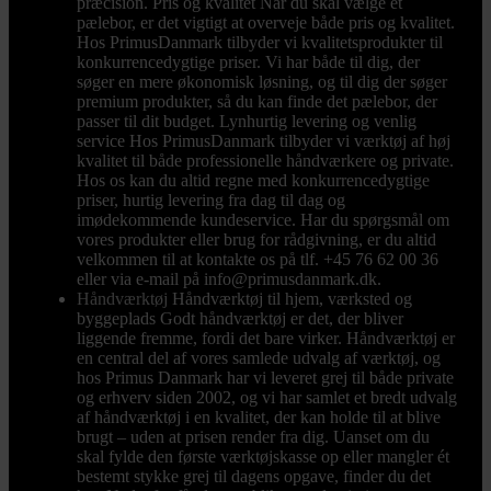
præcision. Pris og kvalitet Når du skal vælge et
pælebor, er det vigtigt at overveje både pris og kvalitet.
Hos PrimusDanmark tilbyder vi kvalitetsprodukter til
konkurrencedygtige priser. Vi har både til dig, der
søger en mere økonomisk løsning, og til dig der søger
premium produkter, så du kan finde det pælebor, der
passer til dit budget. Lynhurtig levering og venlig
service Hos PrimusDanmark tilbyder vi værktøj af høj
kvalitet til både professionelle håndværkere og private.
Hos os kan du altid regne med konkurrencedygtige
priser, hurtig levering fra dag til dag og
imødekommende kundeservice. Har du spørgsmål om
vores produkter eller brug for rådgivning, er du altid
velkommen til at kontakte os på tlf. +45 76 62 00 36
eller via e-mail på info@primusdanmark.dk.
Håndværktøj
Håndværktøj til hjem, værksted og
byggeplads Godt håndværktøj er det, der bliver
liggende fremme, fordi det bare virker. Håndværktøj er
en central del af vores samlede udvalg af værktøj, og
hos Primus Danmark har vi leveret grej til både private
og erhverv siden 2002, og vi har samlet et bredt udvalg
af håndværktøj i en kvalitet, der kan holde til at blive
brugt – uden at prisen render fra dig. Uanset om du
skal fylde den første værktøjskasse op eller mangler ét
bestemt stykke grej til dagens opgave, finder du det