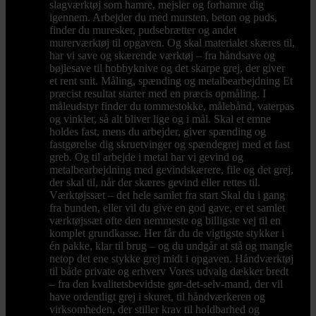
slagværktøj som hamre, mejsler og forhamre dig
igennem. Arbejder du med mursten, beton og puds,
finder du muresker, pudsebrætter og andet
murerværktøj til opgaven. Og skal materialet skæres til,
har vi save og skærende værktøj – fra håndsave og
bøjlesave til hobbyknive og det skarpe grej, der giver
et rent snit. Måling, spænding og metalbearbejdning Et
præcist resultat starter med en præcis opmåling. I
måleudstyr finder du tommestokke, målebånd, vaterpas
og vinkler, så alt bliver lige og i mål. Skal et emne
holdes fast, mens du arbejder, giver spænding og
fastgørelse dig skruetvinger og spændegrej med et fast
greb. Og til arbejde i metal har vi gevind og
metalbearbejdning med gevindskærere, file og det grej,
der skal til, når der skæres gevind eller rettes til.
Værktøjssæt – det hele samlet fra start Skal du i gang
fra bunden, eller vil du give en god gave, er et samlet
værktøjssæt ofte den nemmeste og billigste vej til en
komplet grundkasse. Her får du de vigtigste stykker i
én pakke, klar til brug – og du undgår at stå og mangle
netop det ene stykke grej midt i opgaven. Håndværktøj
til både private og erhverv Vores udvalg dækker bredt
– fra den kvalitetsbevidste gør-det-selv-mand, der vil
have ordentligt grej i skuret, til håndværkeren og
virksomheden, der stiller krav til holdbarhed og