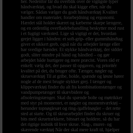
her. Nedenfor får du overblik over de vigtigste typer
håndværktøj, og hvad du skal kigge efter, når du
vælger. Sådan vælger du godt håndværktøj Kvalitet
handler om materialer, forarbejdning og ergonomi.
Hærdet stål holder skæret og kæberne skarpe længere,
og en ordentlig overfladebehandling beskytter mod rust
i et fugtigt værksted. Lige så vigtigt er det, hvordan
grejet ligger i hånden: et soft-grip- eller gummihåndtag
giver et sikkert greb, også når du arbejder længe eller
har svedige hænder. Et stykke håndværktøj, der sidder
godt, sliter mindre på hånd og håndled – og gør
arbejdet både hurtigere og mere præcist. Vores råd er
enkelt: vælg det, der passer til opgaven, og prioritér
kvalitet på det, du bruger ofte. Tænger, nøgler og
skrueværktøj Til at gribe, holde, spænde og løsne hører
nogle af de mest brugte stykker grej. I tænger og
klippeværktøj finder du alt fra kombinationstænger og
vandpumpetænger til skævbidere og
afisoleringstænger. Skal du spænde bolte og møtrikker
med styr på momentet, er nøgler og momentværktøj –
herunder topnøglesæt og ring-/gaffelnøgler – det rette
sted at starte. Og til skruearbejdet finder du skruer og
bits med skruetrækkere, bitssæt og holdere, så du har
det rigtige indstik til hver skrue. Slag-, murer- og
skærende værktøj Når der skal mere kraft til, hjælper