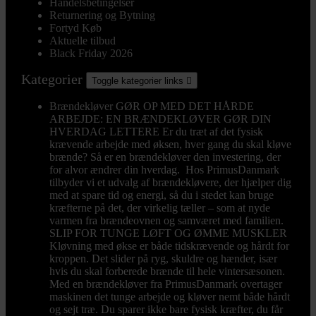
Handelsbetingelser
Returnering og Bytning
Fortyd Køb
Aktuelle tilbud
Black Friday 2026
Kategorier
Toggle kategorier links

Brændekløver
GØR OP MED DET HÅRDE
ARBEJDE: EN BRÆNDEKLØVER GØR DIN
HVERDAG LETTERE Er du træt af det fysisk
krævende arbejde med øksen, hver gang du skal kløve
brænde? Så er en brændekløver den investering, der
for alvor ændrer din hverdag. Hos PrimusDanmark
tilbyder vi et udvalg af brændekløvere, der hjælper dig
med at spare tid og energi, så du i stedet kan bruge
kræfterne på det, der virkelig tæller – som at nyde
varmen fra brændeovnen og samværet med familien.
SLIP FOR TUNGE LØFT OG ØMME MUSKLER
Kløvning med økse er både tidskrævende og hårdt for
kroppen. Det slider på ryg, skuldre og hænder, især
hvis du skal forberede brænde til hele vintersæsonen.
Med en brændekløver fra PrimusDanmark overtager
maskinen det tunge arbejde og kløver nemt både hårdt
og sejt træ. Du sparer ikke bare fysisk kræfter, du får