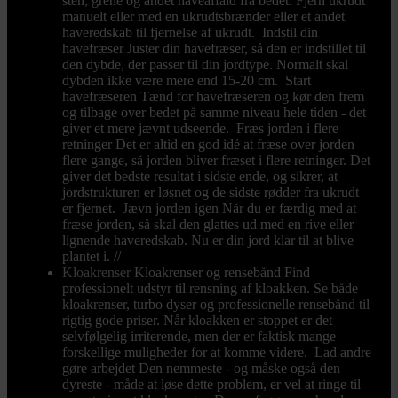
sten, grene og andet haveaffald fra bedet. Fjern ukrudt
manuelt eller med en ukrudtsbrænder eller et andet
haveredskab til fjernelse af ukrudt. Indstil din
havefræser Juster din havefræser, så den er indstillet til
den dybde, der passer til din jordtype. Normalt skal
dybden ikke være mere end 15-20 cm. Start
havefræseren Tænd for havefræseren og kør den frem
og tilbage over bedet på samme niveau hele tiden - det
giver et mere jævnt udseende. Fræs jorden i flere
retninger Det er altid en god idé at fræse over jorden
flere gange, så jorden bliver fræset i flere retninger. Det
giver det bedste resultat i sidste ende, og sikrer, at
jordstrukturen er løsnet og de sidste rødder fra ukrudt
er fjernet. Jævn jorden igen Når du er færdig med at
fræse jorden, så skal den glattes ud med en rive eller
lignende haveredskab. Nu er din jord klar til at blive
plantet i. //
Kloakrenser
Kloakrenser og rensebånd Find
professionelt udstyr til rensning af kloakken. Se både
kloakrenser, turbo dyser og professionelle rensebånd til
rigtig gode priser. Når kloakken er stoppet er det
selvfølgelig irriterende, men der er faktisk mange
forskellige muligheder for at komme videre. Lad andre
gøre arbejdet Den nemmeste - og måske også den
dyreste - måde at løse dette problem, er vel at ringe til