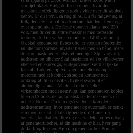
så et apparat på 2.000 watt kan kræve 6.000 watt i
startøjeblikket. Vælg derfor en model, hvor den
maksimale effekt ligger et godt stykke over dit samlede
behov. Er du i tvivl, så ring til os. Du får rådgivning af
folk, der selv har haft maskinerne i hånden. Tænk også
over spændingen. De fleste opgaver klares med 230
volt, men driver du større maskiner med trefasede
motorer, skal du vælge en model med 400 volt udtag.
Og skal generatoren flyttes ofte, er vægten afgørende:
en lille transportabel inverter bæres med én hånd, mens
de store maskiner er udstyret med hjul. Støjsvag drift,
nødstrøm og tilbehør Skal maskinen stå i et villakvarter
eller ved en skurvogn, er støjniveauet værd at tjekke
før køb. Lukkede og lydsvage modeller dæmper
motoren med et kabinet, så støjen kommer ned
omkring 60 til 65 decibel, hvilket svarer til en
almindelig samtale. Vil du sikre huset eller
virksomheden mod strømsvigt, kan generatoren kobles
til en ATS boks, der automatisk starter maskinen, når
nettet falder ud. Du kan også vælge et komplet
nødstrømsanlæg, hvor generator og automatik er tænkt
sammen fra start. Til den løbende drift finder du
batterier, ladekabler, filtre og reservedele i vores udvalg
af generatortilbehør, så din maskine er klar, hver gang
du får brug for den. Køb din generator hos Primus