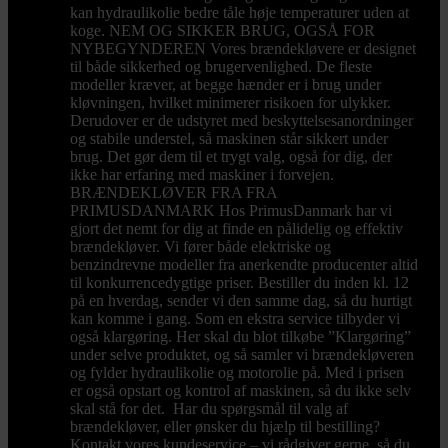
kan hydraulikolie bedre tåle høje temperaturer uden at
koge. NEM OG SIKKER BRUG, OGSÅ FOR
NYBEGYNDEREN Vores brændekløvere er designet
til både sikkerhed og brugervenlighed. De fleste
modeller kræver, at begge hænder er i brug under
kløvningen, hvilket minimerer risikoen for ulykker.
Derudover er de udstyret med beskyttelsesanordninger
og stabile understel, så maskinen står sikkert under
brug. Det gør dem til et trygt valg, også for dig, der
ikke har erfaring med maskiner i forvejen.
BRÆNDEKLØVER FRA FRA
PRIMUSDANMARK Hos PrimusDanmark har vi
gjort det nemt for dig at finde en pålidelig og effektiv
brændekløver. Vi fører både elektriske og
benzindrevne modeller fra anerkendte producenter altid
til konkurrencedygtige priser. Bestiller du inden kl. 12
på en hverdag, sender vi den samme dag, så du hurtigt
kan komme i gang. Som en ekstra service tilbyder vi
også klargøring. Her skal du blot tilkøbe ”Klargøring”
under selve produktet, og så samler vi brændekløveren
og fylder hydraulikolie og motorolie på. Med i prisen
er også opstart og kontrol af maskinen, så du ikke selv
skal stå for det. Har du spørgsmål til valg af
brændekløver, eller ønsker du hjælp til bestilling?
Kontakt vores kundeservice – vi rådgiver gerne, så du