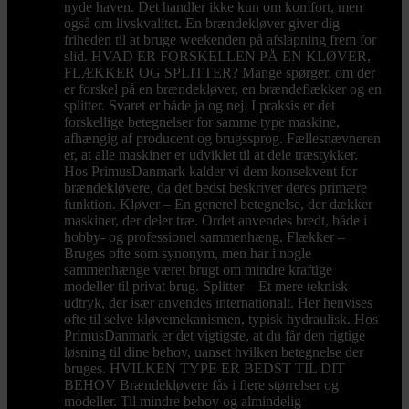
nyde haven. Det handler ikke kun om komfort, men
også om livskvalitet. En brændekløver giver dig
friheden til at bruge weekenden på afslapning frem for
slid. HVAD ER FORSKELLEN PÅ EN KLØVER,
FLÆKKER OG SPLITTER? Mange spørger, om der
er forskel på en brændekløver, en brændeflækker og en
splitter. Svaret er både ja og nej. I praksis er det
forskellige betegnelser for samme type maskine,
afhængig af producent og brugssprog. Fællesnævneren
er, at alle maskiner er udviklet til at dele træstykker.
Hos PrimusDanmark kalder vi dem konsekvent for
brændekløvere, da det bedst beskriver deres primære
funktion. Kløver – En generel betegnelse, der dækker
maskiner, der deler træ. Ordet anvendes bredt, både i
hobby- og professionel sammenhæng. Flækker –
Bruges ofte som synonym, men har i nogle
sammenhænge været brugt om mindre kraftige
modeller til privat brug. Splitter – Et mere teknisk
udtryk, der især anvendes internationalt. Her henvises
ofte til selve kløvemekanismen, typisk hydraulisk. Hos
PrimusDanmark er det vigtigste, at du får den rigtige
løsning til dine behov, uanset hvilken betegnelse der
bruges. HVILKEN TYPE ER BEDST TIL DIT
BEHOV Brændekløvere fås i flere størrelser og
modeller. Til mindre behov og almindelig