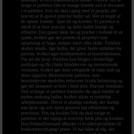
bruge et pælebor Der er mange fordele ved at investere
i et pælebor, hvis du skal i gang med et projekt, der
kræver at få gravet præcise huller ud. Her er nogle af
de største fordele: Spar tid og kræfter: Et pælebor er
ideelt til at bore præcise og dybe huller hurtigt og
effektivt. Det sparer både tid og kræfter i forhold til en
spade, hvilket gør det perfekt til projekter som
opsætning af hegn, stolper, træer eller skilte. Pælebor
skaber smalle, lige huller, der giver bedre stabilitet for
pælene, hvilket øger holdbarheden af konstruktionen.
Pas på din krop: Pælebor kan bruges i forskellige
jordtyper og fås i både hånddrevne og motoriserede
versioner, hvilket gør dem velegnede til både små og
store opgaver. Motoriserede pælebor, som
benzindrevne modeller, reducerer fysisk belastning og
gør det nemmere at bore i hård jord. Præcise resultater:
Ved at bruge et pælebor forstyrrer du også mindre af
jorden omkring hullet, hvilket sikrer et ryddeligt
arbejdsområde. Det er et alsidigt værktøj, der hurtigt
kan tjene sig selv hjem gennem høj effektivitet og
præcision. Pris og kvalitet Når du skal vælge et
pælebor, er det vigtigt at overveje både pris og kvalitet.
Hos PrimusDanmark tilbyder vi kvalitetsprodukter til
konkurrencedygtige priser. Vi har både til dig, der