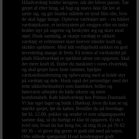
Håndværktøj holder længere, når det bliver passet. Tør
grejet af efter brug, så fugt og snavs ikke får lov at
sætte sig, og giv blanke ståldele en tynd film olie, hvis
de skal ligge længe. Opbevar værktøjet tørt – en lukket
værktøjskasse, et tavlesystem på væggen eller en taske
holder styr på sagerne og beskytter æg og skær mod
stød. Husk samtidig, at skarpt værktøj er sikkert
værktøj: et veltrimmet skær kræver mindre kraft og
skrider sjældnere. Med lidt vedligehold rækker en god
investering mange år frem. Få resten af værkstedet på
plads Håndværktøj er sjældent alene om opgaven. Skal
der mere kraft til, finder du maskiner i vores elværktøj,
og skal grejet have faste rammer, hjælper
værkstedsindretning og opbevaring med at holde styr
på værktøj og dele. Husk også det personlige: med det
rette sikkerhedsudstyr som handsker, briller og
høreværn arbejder du både sikrere og mere
komfortabelt. Køb håndværktøj hos Primus Danmark
Vi har eget lager og butik i Børkop, hvor du kan se og
mærke grejet, før du køber. Bestiller du på hverdage
før kl. 12.00, pakker og sender vi som udgangspunkt
samme dag, så du hurtigt er klar til opgaven. Er du i
tvivl om, hvad du har brug for, så ring til os på 76 62
00 36 – vi giver dig gerne et godt råd med på vejen.
Ofte stillede spørgsmål Hvad kendetegner godt