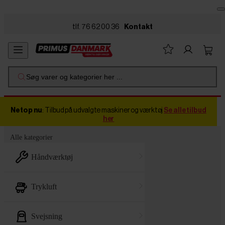
Skip to main content
tlf. 76 62 00 36
Kontakt
Søg varer og kategorier her ...
Netop nu
: Tilbud på udvalgte maskiner og værktøj
Se alle tilbud
her
Alle kategorier
håndværktøj
trykluft
svejsning