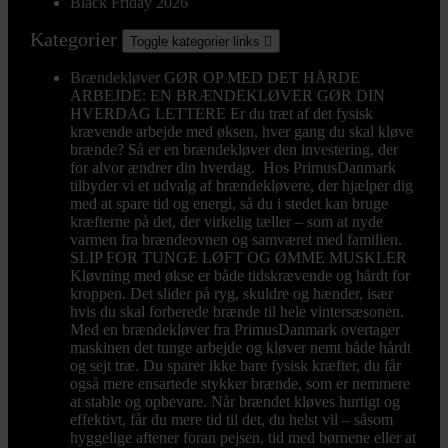
Black Friday 2026
Kategorier
Toggle kategorier links

Brændekløver
GØR OP MED DET HÅRDE
ARBEJDE: EN BRÆNDEKLØVER GØR DIN
HVERDAG LETTERE Er du træt af det fysisk
krævende arbejde med øksen, hver gang du skal kløve
brænde? Så er en brændekløver den investering, der
for alvor ændrer din hverdag. Hos PrimusDanmark
tilbyder vi et udvalg af brændekløvere, der hjælper dig
med at spare tid og energi, så du i stedet kan bruge
kræfterne på det, der virkelig tæller – som at nyde
varmen fra brændeovnen og samværet med familien.
SLIP FOR TUNGE LØFT OG ØMME MUSKLER
Kløvning med økse er både tidskrævende og hårdt for
kroppen. Det slider på ryg, skuldre og hænder, især
hvis du skal forberede brænde til hele vintersæsonen.
Med en brændekløver fra PrimusDanmark overtager
maskinen det tunge arbejde og kløver nemt både hårdt
og sejt træ. Du sparer ikke bare fysisk kræfter, du får
også mere ensartede stykker brænde, som er nemmere
at stable og opbevare. Når brændet kløves hurtigt og
effektivt, får du mere tid til det, du helst vil – såsom
hyggelige aftener foran pejsen, tid med børnene eller at