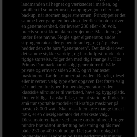
landmanden til hegnet og værkstedet i marken, og
familien til sommerhuset, campingvognen eller som
backup, når stormen tager strømmen. Princippet er det
samme hver gang: en benzin- eller dieselmotor driver
en generatorenhed, der leverer 230 eller 400 volt,
præcis som stikkontakten derhjemme. Maskinen går
under flere navne. Nogle siger elgenerator, andre
strømgenerator eller generatoranlæg, og på pladsen
hedder den ofte bare "generatoren". Det dækker over
det samme stykke værktøj, og har du først fundet den
rigtige størrelse, følger den med dig i mange år. Hos
Primus Danmark har vi solgt generatorer til både
private og erhverv siden 2002, og vi har testet
maskinerne, før de kommer på hylden. Benzin, diesel
eller inverter: vælg type efter opgaven Det første valg
står mellem tre typer. En benzingenerator er den
klassiske allrounder til værksted, have og byggeplads.
Den er billigst i anskaffelse, nem at starte og findes fra
små transportable modeller til kraftige maskiner på
næsten 8.000 watt. Skal maskinen køre mange timer i
træk, er en dieselgenerator det stærkeste valg.
Dieselmotoren kører ved lavere omdrejninger, bruger
mindre brændstof under tung belastning og fås med
både 230 og 400 volt udtag. Det gør den oplagt til
byggepladser, landbrug og faste nødstrømsløsninger.