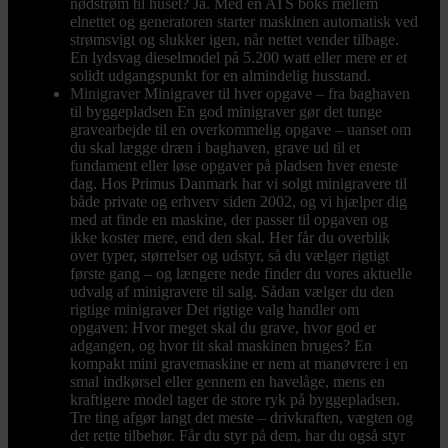
nødstrøm til huset? Ja. Med en ATS boks mellem
elnettet og generatoren starter maskinen automatisk ved
strømsvigt og slukker igen, når nettet vender tilbage.
En lydsvag dieselmodel på 5.200 watt eller mere er et
solidt udgangspunkt for en almindelig husstand.
Minigraver
Minigraver til hver opgave – fra baghaven
til byggepladsen En god minigraver gør det tunge
gravearbejde til en overkommelig opgave – uanset om
du skal lægge dræn i baghaven, grave ud til et
fundament eller løse opgaver på pladsen hver eneste
dag. Hos Primus Danmark har vi solgt minigravere til
både private og erhverv siden 2002, og vi hjælper dig
med at finde en maskine, der passer til opgaven og
ikke koster mere, end den skal. Her får du overblik
over typer, størrelser og udstyr, så du vælger rigtigt
første gang – og længere nede finder du vores aktuelle
udvalg af minigravere til salg. Sådan vælger du den
rigtige minigraver Det rigtige valg handler om
opgaven: Hvor meget skal du grave, hvor god er
adgangen, og hvor tit skal maskinen bruges? En
kompakt mini gravemaskine er nem at manøvrere i en
smal indkørsel eller gennem en havelåge, mens en
kraftigere model tager de store ryk på byggepladsen.
Tre ting afgør langt det meste – drivkraften, vægten og
det rette tilbehør. Får du styr på dem, har du også styr