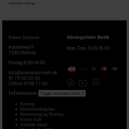
samtykke tilbage.
Primus Danmark
Åbningstider
Butik
Industrivej 51
Man-Tors. 8:00-16:00
7080 Børkop
Fredag 8:00-14:30
info@primusdanmark.dk
tlf. 76 62 00 36
CVR nr. 31 49 77 36
Information
Toggle information links

Sitemap
Handelsbetingelser
Returnering og Bytning
Fortyd Køb
Aktuelle tilbud