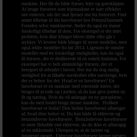
maskine. Her får du både fræser, fejer og græsklipper.
At bruge fræseren som fejemaskine er især effektivt
om vinteren, når der skal fjernes sne fra fortorvet. Find
smart tilbehør til din havefræser hos PrimusDanmark
Foruden selve maskinerne, finder du også en masse
forskelligt tilbehør til dem. For eksempel er det intet
problem, hvis dine klinger bliver slidte eller går i
stykker. Vi leverer både klinger til nyere modeller, men
også ældre modeller fra før 2014. Ligesom de mindre
modeller med tre forskellige muligheder, kan du også
få fræsere, der er dedikerede til en enkelt funktion. For
eksempel har vi helt almindelige fræsere, der er
beregnet til arbejdet i haven. Her har du dog stadig
mulighed for at tilkøbe sneskraber eller sneslynge, hvis
der er behov for det. Hvad er en havefræser? En
havefræser er en maskine med roterende knive, der
bruges til at rode op i jorden, så du kan give jorden ny
ilt og næring. Hvis du vil anlægge en ny græsplæne,
kan du med fordel bruge denne maskine. Hvilken
havefræser er bedst? Den bedste havefræser afhænger
af, hvad dine behov er. Du kan både få eldrevne og
benzindrevne havefræsere. Benzindrevne havefræsere
er mere fleksible end eldrevne, da du ikke er afhængig
af en stikkontakt. Ulempen er, at de larmer og
forurener meget. Eldrevne havefræsere larmer næsten