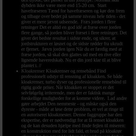
dybden ikke være mere end 15-20 cm. Start
havefræseren Tænd for havefræseren og kør den frem
og tilbage over bedet på samme niveau hele tiden - det
giver et mere jævnt udseende. Fræs jorden i flere
retninger Det er altid en god idé at fræse over jorden
flere gange, så jorden bliver fræset i flere retninger. Det
giver det bedste resultat i sidste ende, og sikrer, at
jordstrukturen er løsnet og de sidste rødder fra ukrudt
er fjernet. Jævn jorden igen Når du er færdig med at
fræse jorden, så skal den glattes ud med en rive eller
lignende haveredskab. Nu er din jord klar til at blive
plantet i. //
Kloakrenser
Kloakrenser og rensebånd Find
professionelt udstyr til rensning af kloakken. Se både
kloakrenser, turbo dyser og professionelle rensebånd til
rigtig gode priser. Når kloakken er stoppet er det
selvfølgelig irriterende, men der er faktisk mange
forskellige muligheder for at komme videre. Lad andre
gøre arbejdet Den nemmeste - og måske også den
dyreste - måde at løse dette problem, er vel at ringe til
en autoriseret kloakmester. Denne faggruppe har den
ekspertise, der er nødvendigt for at få renset kloakken
og de kan desuden hjælpe med finde fejlen til miseren:
en konstruktion med for lidt fald, et brud på kloakrør