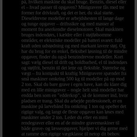
på, hvilken maskine du skal bruge. Benzin, diesel eller
el – hvad passer til opgaven? Minigravere fås med tre
former for drivkraft, og det er her, du skal starte.
Dieseldrevne modeller er arbejdshesten til lange dage
og tunge opgaver – driftssikre og med masser af
moment fra anerkendte dieselmotorer. Skal maskinen
bruges indendørs, i kældre eller i støjfølsomme
områder, er elektriske modeller på batteri svaret: fuld
kraft uden udstødning og med markant lavere støj. Og
har du brug for en enkel, fleksibel løsning til de mindre
opgaver, finder du også benzindrevne modeller. Kort
sagt: vælg diesel til drift og holdbarhed, el til indendørs
og støjfrit, benzin til det lette og fleksible. Størrelse og
vægt – fra kompakt til kraftig Minigravere spænder fra
små maskiner omkring 500 kg til modeller på op mod
2 ton. Skal du bare grave i egen have, kan du klare dig
med en lille minigraver – nogle helt små modeller har
endda ben som en "edderkop", så de kommer ind, hvor
pladsen er trang. Skal du arbejde professionelt, er en
maskine på larvebånd fra omkring 1 ton og opefter det
rigtige valg, og langt de fleste opgaver kan løses med
maskiner under 2 ton. Leder du efter en mini
rendegraver eller en af de mindre gravemaskiner til
både grave- og læsseopgaver, hjælper vi dig gerne med
at ramme den rigtige vægtklasse til netop dit behov.