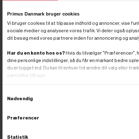
hvor langt gravearmen er strakt ud. Når armen er tæt
på maskinen, kan en minigraver typisk løfte mellem 25
Primus Danmark bruger cookies
og 50 % af sin egen vægt. Skal jeg vælge benzin,
diesel eller el? Vælg diesel til drift, holdbarhed og
Vi bruger cookies til at tilpasse indhold og annoncer, vise fun
tunge dage, el/batteri til indendørs og støjfølsomt
sociale medier og analysere vores trafik. Vi deler også oply
arbejde uden udstødning, og benzin til de mindre,
fleksible opgaver. Du kan sammenligne de tre
dit besøg med vores partnere inden for annoncering og anal
drivkrafttyper i hver sin kategori her på siden. Hvordan
transporterer jeg en minigraver? De fleste minigravere
Har du en konto hos os?
Hvis du tilvælger "Præferencer", h
på op til 2 ton kan transporteres på en kraftig trailer, så
du selv kan køre maskinen ud til opgaven. Vælg en
dine personlige indstillinger, så du får en markant bedre ople
trailer med tilstrækkelig totalvægt og en god
du er logget ind. Du kan til enhver tid ændre dit valg eller træ
opkørselsrampe til maskinens vægt.
samtykke tilbage.
Pælebor
Hos PrimusDanmark finder du pælebor, både
til privat og professionelt brug. Uanset om du har brug
Vælg herunder om du vil tillade alle cookies, eller om du kun v
for et benzindrevet pælebor til større projekter eller et
teknisk nødvendige.
Samtykkevalg
hånddrevet pælebor til mindre opgaver, har vi det rette
værktøj til dig. Det rette pælebor giver dig præcision
Nødvendig
og effektivitet, når du skal grave huller til eksempelvis
hegnspæle, stolper eller plantning af træer. Læs mere
om pælebor nederst på siden eller gå på opdagelse
Præferencer
blandt vores produkter. Valg af det rigtige pælebor Når
du vælger et pælebor, er det vigtigt at overveje
projektets omfang, jordens beskaffenhed og antallet af
Statistik
huller, der skal graves. Uanset om du skal bruge et