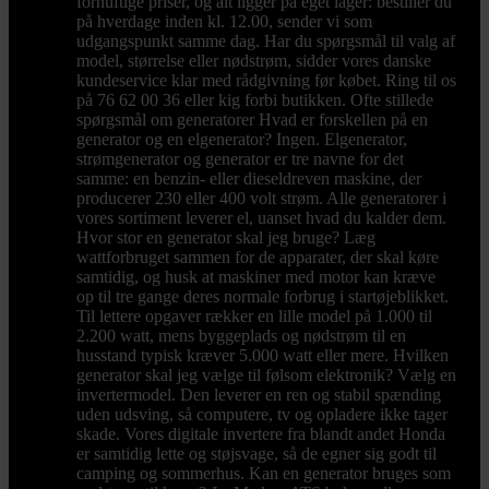
fornuftige priser, og alt ligger på eget lager: bestiller du
på hverdage inden kl. 12.00, sender vi som
udgangspunkt samme dag. Har du spørgsmål til valg af
model, størrelse eller nødstrøm, sidder vores danske
kundeservice klar med rådgivning før købet. Ring til os
på 76 62 00 36 eller kig forbi butikken. Ofte stillede
spørgsmål om generatorer Hvad er forskellen på en
generator og en elgenerator? Ingen. Elgenerator,
strømgenerator og generator er tre navne for det
samme: en benzin- eller dieseldreven maskine, der
producerer 230 eller 400 volt strøm. Alle generatorer i
vores sortiment leverer el, uanset hvad du kalder dem.
Hvor stor en generator skal jeg bruge? Læg
wattforbruget sammen for de apparater, der skal køre
samtidig, og husk at maskiner med motor kan kræve
op til tre gange deres normale forbrug i startøjeblikket.
Til lettere opgaver rækker en lille model på 1.000 til
2.200 watt, mens byggeplads og nødstrøm til en
husstand typisk kræver 5.000 watt eller mere. Hvilken
generator skal jeg vælge til følsom elektronik? Vælg en
invertermodel. Den leverer en ren og stabil spænding
uden udsving, så computere, tv og opladere ikke tager
skade. Vores digitale invertere fra blandt andet Honda
er samtidig lette og støjsvage, så de egner sig godt til
camping og sommerhus. Kan en generator bruges som