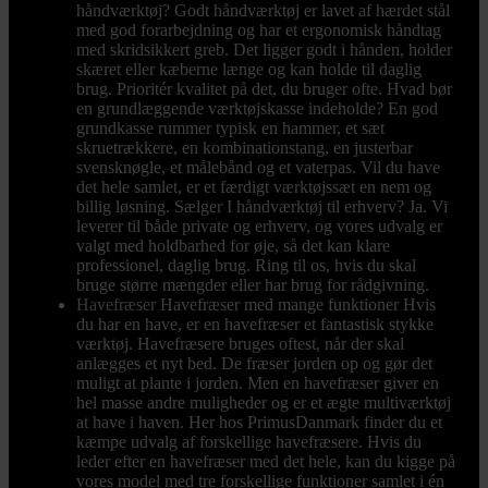
håndværktøj? Godt håndværktøj er lavet af hærdet stål
med god forarbejdning og har et ergonomisk håndtag
med skridsikkert greb. Det ligger godt i hånden, holder
skæret eller kæberne længe og kan holde til daglig
brug. Prioritér kvalitet på det, du bruger ofte. Hvad bør
en grundlæggende værktøjskasse indeholde? En god
grundkasse rummer typisk en hammer, et sæt
skruetrækkere, en kombinationstang, en justerbar
svensknøgle, et målebånd og et vaterpas. Vil du have
det hele samlet, er et færdigt værktøjssæt en nem og
billig løsning. Sælger I håndværktøj til erhverv? Ja. Vi
leverer til både private og erhverv, og vores udvalg er
valgt med holdbarhed for øje, så det kan klare
professionel, daglig brug. Ring til os, hvis du skal
bruge større mængder eller har brug for rådgivning.
Havefræser
Havefræser med mange funktioner Hvis
du har en have, er en havefræser et fantastisk stykke
værktøj. Havefræsere bruges oftest, når der skal
anlægges et nyt bed. De fræser jorden op og gør det
muligt at plante i jorden. Men en havefræser giver en
hel masse andre muligheder og er et ægte multiværktøj
at have i haven. Her hos PrimusDanmark finder du et
kæmpe udvalg af forskellige havefræsere. Hvis du
leder efter en havefræser med det hele, kan du kigge på
vores model med tre forskellige funktioner samlet i én