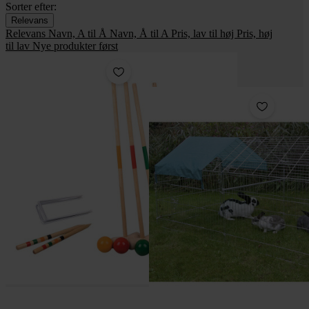
Sorter efter:
Relevans
Relevans
Navn, A til Å
Navn, Å til A
Pris, lav til høj
Pris, høj
til lav
Nye produkter først
-400,00 kr