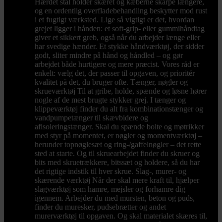
Hærdet stål holder skæret og kæberne skarpe længere,
og en ordentlig overfladebehandling beskytter mod rust
i et fugtigt værksted. Lige så vigtigt er det, hvordan
grejet ligger i hånden: et soft-grip- eller gummihåndtag
giver et sikkert greb, også når du arbejder længe eller
har svedige hænder. Et stykke håndværktøj, der sidder
godt, sliter mindre på hånd og håndled – og gør
arbejdet både hurtigere og mere præcist. Vores råd er
enkelt: vælg det, der passer til opgaven, og prioritér
kvalitet på det, du bruger ofte. Tænger, nøgler og
skrueværktøj Til at gribe, holde, spænde og løsne hører
nogle af de mest brugte stykker grej. I tænger og
klippeværktøj finder du alt fra kombinationstænger og
vandpumpetænger til skævbidere og
afisoleringstænger. Skal du spænde bolte og møtrikker
med styr på momentet, er nøgler og momentværktøj –
herunder topnøglesæt og ring-/gaffelnøgler – det rette
sted at starte. Og til skruearbejdet finder du skruer og
bits med skruetrækkere, bitssæt og holdere, så du har
det rigtige indstik til hver skrue. Slag-, murer- og
skærende værktøj Når der skal mere kraft til, hjælper
slagværktøj som hamre, mejsler og forhamre dig
igennem. Arbejder du med mursten, beton og puds,
finder du muresker, pudsebrætter og andet
murerværktøj til opgaven. Og skal materialet skæres til,