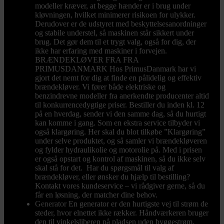
modeller kræver, at begge hænder er i brug under
kløvningen, hvilket minimerer risikoen for ulykker.
Derudover er de udstyret med beskyttelsesanordninger
og stabile understel, så maskinen står sikkert under
brug. Det gør dem til et trygt valg, også for dig, der
ikke har erfaring med maskiner i forvejen.
BRÆNDEKLØVER FRA FRA
PRIMUSDANMARK Hos PrimusDanmark har vi
gjort det nemt for dig at finde en pålidelig og effektiv
brændekløver. Vi fører både elektriske og
benzindrevne modeller fra anerkendte producenter altid
til konkurrencedygtige priser. Bestiller du inden kl. 12
på en hverdag, sender vi den samme dag, så du hurtigt
kan komme i gang. Som en ekstra service tilbyder vi
også klargøring. Her skal du blot tilkøbe ”Klargøring”
under selve produktet, og så samler vi brændekløveren
og fylder hydraulikolie og motorolie på. Med i prisen
er også opstart og kontrol af maskinen, så du ikke selv
skal stå for det. Har du spørgsmål til valg af
brændekløver, eller ønsker du hjælp til bestilling?
Kontakt vores kundeservice – vi rådgiver gerne, så du
får en løsning, der matcher dine behov.
Generator
En generator er den hurtigste vej til strøm de
steder, hvor elnettet ikke rækker. Håndværkeren bruger
den til vinkelsliberen på pladsen uden byggestrøm,