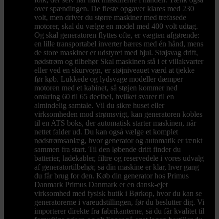
over spændingen. De fleste opgaver klares med 230
volt, men driver du større maskiner med trefasede
motorer, skal du vælge en model med 400 volt udtag.
Og skal generatoren flyttes ofte, er vægten afgørende:
en lille transportabel inverter bæres med én hånd, mens
de store maskiner er udstyret med hjul. Støjsvag drift,
nødstrøm og tilbehør Skal maskinen stå i et villakvarter
eller ved en skurvogn, er støjniveauet værd at tjekke
før køb. Lukkede og lydsvage modeller dæmper
motoren med et kabinet, så støjen kommer ned
omkring 60 til 65 decibel, hvilket svarer til en
almindelig samtale. Vil du sikre huset eller
virksomheden mod strømsvigt, kan generatoren kobles
til en ATS boks, der automatisk starter maskinen, når
nettet falder ud. Du kan også vælge et komplet
nødstrømsanlæg, hvor generator og automatik er tænkt
sammen fra start. Til den løbende drift finder du
batterier, ladekabler, filtre og reservedele i vores udvalg
af generatortilbehør, så din maskine er klar, hver gang
du får brug for den. Køb din generator hos Primus
Danmark Primus Danmark er en dansk-ejet
virksomhed med fysisk butik i Børkop, hvor du kan se
generatorerne i vareudstillingen, før du beslutter dig. Vi
importerer direkte fra fabrikanterne, så du får kvalitet til