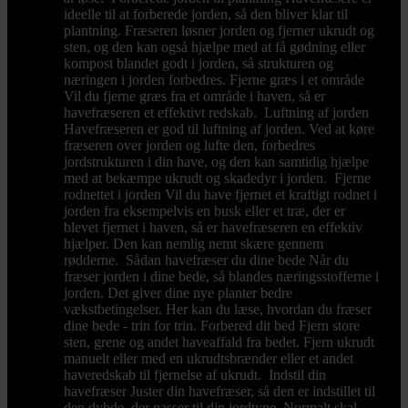
ideelle til at forberede jorden, så den bliver klar til
plantning. Fræseren løsner jorden og fjerner ukrudt og
sten, og den kan også hjælpe med at få gødning eller
kompost blandet godt i jorden, så strukturen og
næringen i jorden forbedres. Fjerne græs i et område
Vil du fjerne græs fra et område i haven, så er
havefræseren et effektivt redskab. Luftning af jorden
Havefræseren er god til luftning af jorden. Ved at køre
fræseren over jorden og lufte den, forbedres
jordstrukturen i din have, og den kan samtidig hjælpe
med at bekæmpe ukrudt og skadedyr i jorden. Fjerne
rodnettet i jorden Vil du have fjernet et kraftigt rodnet i
jorden fra eksempelvis en busk eller et træ, der er
blevet fjernet i haven, så er havefræseren en effektiv
hjælper. Den kan nemlig nemt skære gennem
rødderne. Sådan havefræser du dine bede Når du
fræser jorden i dine bede, så blandes næringsstofferne i
jorden. Det giver dine nye planter bedre
vækstbetingelser. Her kan du læse, hvordan du fræser
dine bede - trin for trin. Forbered dit bed Fjern store
sten, grene og andet haveaffald fra bedet. Fjern ukrudt
manuelt eller med en ukrudtsbrænder eller et andet
haveredskab til fjernelse af ukrudt. Indstil din
havefræser Juster din havefræser, så den er indstillet til
den dybde, der passer til din jordtype. Normalt skal