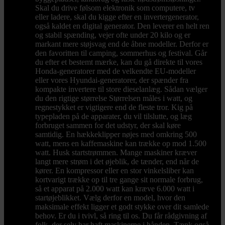
Skal du drive følsom elektronik som computere, tv
eller ladere, skal du kigge efter en invertergenerator,
også kaldet en digital generator. Den leverer en helt ren
og stabil spænding, vejer ofte under 20 kilo og er
markant mere støjsvag end de åbne modeller. Derfor er
den favoritten til camping, sommerhus og festival. Går
du efter et bestemt mærke, kan du gå direkte til vores
Honda-generatorer med de velkendte EU-modeller
eller vores Hyundai-generatorer, der spænder fra
kompakte invertere til store dieselanlæg. Sådan vælger
du den rigtige størrelse Størrelsen måles i watt, og
regnestykket er vigtigere end de fleste tror. Kig på
typepladen på de apparater, du vil tilslutte, og læg
forbruget sammen for det udstyr, der skal køre
samtidig. En hækkeklipper nøjes med omkring 500
watt, mens en kaffemaskine kan trække op mod 1.500
watt. Husk startstrømmen. Mange maskiner kræver
langt mere strøm i det øjeblik, de tænder, end når de
kører. En kompressor eller en stor vinkelsliber kan
kortvarigt trække op til tre gange sit normale forbrug,
så et apparat på 2.000 watt kan kræve 6.000 watt i
startøjeblikket. Vælg derfor en model, hvor den
maksimale effekt ligger et godt stykke over dit samlede
behov. Er du i tvivl, så ring til os. Du får rådgivning af
folk, der selv har haft maskinerne i hånden. Tænk også