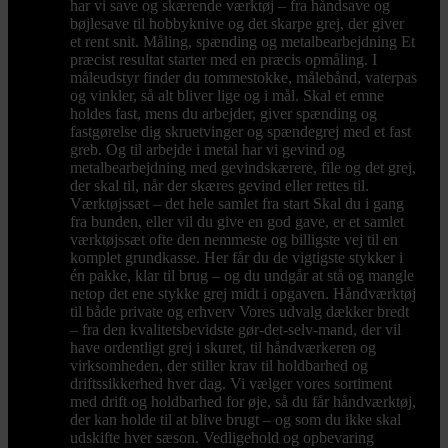
har vi save og skærende værktøj – fra håndsave og
bøjlesave til hobbyknive og det skarpe grej, der giver
et rent snit. Måling, spænding og metalbearbejdning Et
præcist resultat starter med en præcis opmåling. I
måleudstyr finder du tommestokke, målebånd, vaterpas
og vinkler, så alt bliver lige og i mål. Skal et emne
holdes fast, mens du arbejder, giver spænding og
fastgørelse dig skruetvinger og spændegrej med et fast
greb. Og til arbejde i metal har vi gevind og
metalbearbejdning med gevindskærere, file og det grej,
der skal til, når der skæres gevind eller rettes til.
Værktøjssæt – det hele samlet fra start Skal du i gang
fra bunden, eller vil du give en god gave, er et samlet
værktøjssæt ofte den nemmeste og billigste vej til en
komplet grundkasse. Her får du de vigtigste stykker i
én pakke, klar til brug – og du undgår at stå og mangle
netop det ene stykke grej midt i opgaven. Håndværktøj
til både private og erhverv Vores udvalg dækker bredt
– fra den kvalitetsbevidste gør-det-selv-mand, der vil
have ordentligt grej i skuret, til håndværkeren og
virksomheden, der stiller krav til holdbarhed og
driftssikkerhed hver dag. Vi vælger vores sortiment
med drift og holdbarhed for øje, så du får håndværktøj,
der kan holde til at blive brugt – og som du ikke skal
udskifte hver sæson. Vedligehold og opbevaring