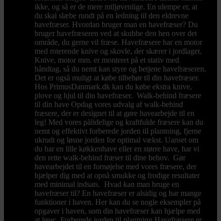
ikke, og så er de mere miljøvenlige. En ulempe er, at
du skal slæbe rundt på en ledning til den eldrevne
havefræser. Hvordan bruger man en havefræser? Du
bruger havefræseren ved at skubbe den hen over det
område, du gerne vil fræse. Havefræsere har en motor
med roterende knive og skovle, der skærer i jordlaget.
Knive, motor mm. er monteret på et stativ med
håndtag, så du nemt kan styre og betjene havefræseren.
Det er også muligt at købe tilbehør til din havefræser.
Hos PrimusDanmark.dk kan du købe ekstra knive,
plove og hjul til din havefræser. Walk-behind fræsere
til din have Opdag vores udvalg af walk-behind
fræsere, der er designet til at gøre havearbejde til en
leg! Med vores pålidelige og kraftfulde fræsere kan du
nemt og effektivt forberede jorden til plantning, fjerne
ukrudt og løsne jorden for optimal vækst. Uanset om
du har en lille køkkenhave eller en større have, har vi
den rette walk-behind fræser til dine behov. Gør
havearbejdet til en fornøjelse med vores fræsere, der
hjælper dig med at opnå smukke og frodige resultater
med minimal indsats. Hvad kan man bruge en
havefræser til? En havefræser er alsidig og har mange
funktioner i haven. Her kan du se nogle eksempler på
opgaver i haven, som din havefræser kan hjælpe med
at løse: Forberede jorden til plantning Havefræsere er