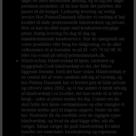
søger en mere økonomisk løsning, og til dig der søger
premium produkter, så du kan finde det pælebor, der
passer til dit budget. Lynhurtig levering og venlig
service Hos PrimusDanmark tilbyder vi værktøj af høj
kvalitet til både professionelle håndværkere og private.
Hos os kan du altid regne med konkurrencedygtige
priser, hurtig levering fra dag til dag og
imødekommende kundeservice. Har du spørgsmål om
vores produkter eller brug for rådgivning, er du altid
velkommen til at kontakte os på tlf. +45 76 62 00 36
eller via e-mail på info@primusdanmark.dk.
Håndværktøj
Håndværktøj til hjem, værksted og
byggeplads Godt håndværktøj er det, der bliver
liggende fremme, fordi det bare virker. Håndværktøj er
en central del af vores samlede udvalg af værktøj, og
hos Primus Danmark har vi leveret grej til både private
og erhverv siden 2002, og vi har samlet et bredt udvalg
af håndværktøj i en kvalitet, der kan holde til at blive
brugt – uden at prisen render fra dig. Uanset om du
skal fylde den første værktøjskasse op eller mangler ét
bestemt stykke grej til dagens opgave, finder du det
her. Nedenfor får du overblik over de vigtigste typer
håndværktøj, og hvad du skal kigge efter, når du
vælger. Sådan vælger du godt håndværktøj Kvalitet
handler om materialer, forarbejdning og ergonomi.