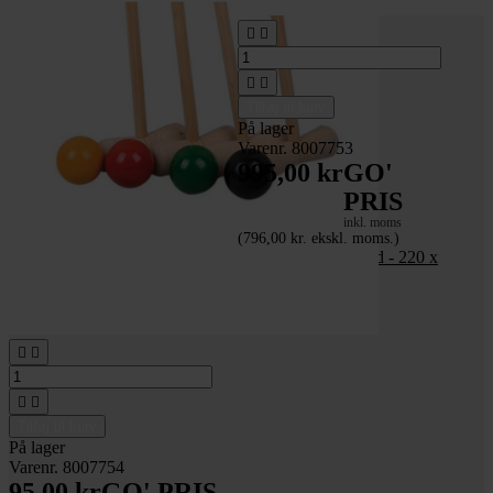




Tilføj til kurv
På lager
Varenr. 8007753
995,00 kr
GO'
PRIS
inkl. moms
(796,00 kr. ekskl. moms.)
Hønse- og kaningård - 220 x
103 cm




Tilføj til kurv
På lager
Varenr. 8007754
95,00 kr
GO' PRIS