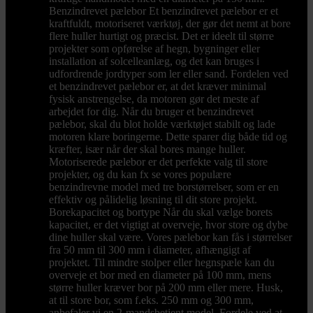
Benzindrevet pælebor Et benzindrevet pælebor er et
kraftfuldt, motoriseret værktøj, der gør det nemt at bore
flere huller hurtigt og præcist. Det er ideelt til større
projekter som opførelse af hegn, bygninger eller
installation af solcelleanlæg, og det kan bruges i
udfordrende jordtyper som ler eller sand. Fordelen ved
et benzindrevet pælebor er, at det kræver minimal
fysisk anstrengelse, da motoren gør det meste af
arbejdet for dig. Når du bruger et benzindrevet
pælebor, skal du blot holde værktøjet stabilt og lade
motoren klare boringerne. Dette sparer dig både tid og
kræfter, især når der skal bores mange huller.
Motoriserede pælebor er det perfekte valg til store
projekter, og du kan fx se vores populære
benzindrevne model med tre borstørrelser, som er en
effektiv og pålidelig løsning til dit store projekt.
Borekapacitet og bortype Når du skal vælge borets
kapacitet, er det vigtigt at overveje, hvor store og dybe
dine huller skal være. Vores pælebor kan fås i størrelser
fra 50 mm til 300 mm i diameter, afhængigt af
projektet. Til mindre stolper eller hegnspæle kan du
overveje et bor med en diameter på 100 mm, mens
større huller kræver bor på 200 mm eller mere. Husk,
at til store bor, som f.eks. 250 mm og 300 mm,
anbefaler vi en 2-mandsbetjent model. Fordele ved at