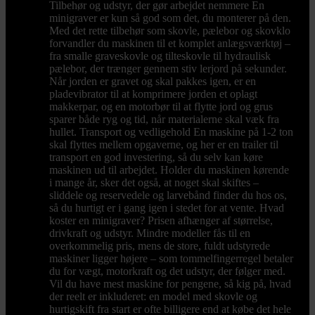
Tilbehør og udstyr, der gør arbejdet nemmere En
minigraver er kun så god som det, du monterer på den.
Med det rette tilbehør som skovle, pælebor og skovklo
forvandler du maskinen til et komplet anlægsværktøj –
fra smalle graveskovle og tilteskovle til hydraulisk
pælebor, der trænger gennem stiv lerjord på sekunder.
Når jorden er gravet og skal pakkes igen, er en
pladevibrator til at komprimere jorden et oplagt
makkerpar, og en motorbør til at flytte jord og grus
sparer både ryg og tid, når materialerne skal væk fra
hullet. Transport og vedligehold En maskine på 1-2 ton
skal flyttes mellem opgaverne, og her er en trailer til
transport en god investering, så du selv kan køre
maskinen ud til arbejdet. Holder du maskinen kørende
i mange år, sker det også, at noget skal skiftes –
sliddele og reservedele og larvebånd finder du hos os,
så du hurtigt er i gang igen i stedet for at vente. Hvad
koster en minigraver? Prisen afhænger af størrelse,
drivkraft og udstyr. Mindre modeller fås til en
overkommelig pris, mens de store, fuldt udstyrede
maskiner ligger højere – som tommelfingerregel betaler
du for vægt, motorkraft og det udstyr, der følger med.
Vil du have mest maskine for pengene, så kig på, hvad
der reelt er inkluderet: en model med skovle og
hurtigskift fra start er ofte billigere end at købe det hele