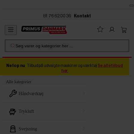
Skip to main content
tlf. 76 62 00 36
Kontakt
Søg varer og kategorier her ...
Netop nu
: Tilbud på udvalgte maskiner og værktøj
Se alle tilbud
her
Alle kategorier
håndværktøj
trykluft
svejsning