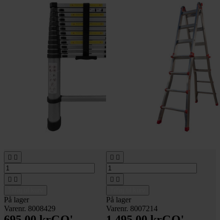








Tilføj til kurv
Tilføj til kurv
På lager
På lager
Varenr. 8008429
Varenr. 8007214
695,00 kr
GO'
1.495,00 kr
GO'