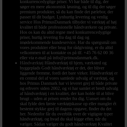
konkurrencedygtige priser. Vi har både til dig, der
søger en mere økonomisk løsning, og til dig der søger
premium produkter, så du kan finde det pælebor, der
passer til dit budget. Lynhurtig levering og venlig
service Hos PrimusDanmark tilbyder vi værktøj af høj
kvalitet til både professionelle håndværkere og private.
Hos os kan du altid regne med konkurrencedygtige
priser, hurtig levering fra dag til dag og
imødekommende kundeservice. Har du spørgsmål om
vores produkter eller brug for rådgivning, er du altid
velkommen til at kontakte os på tlf. +45 76 62 00 36
eller via e-mail på info@primusdanmark.dk.
Håndværktøj
Håndværktøj til hjem, værksted og
byggeplads Godt håndværktøj er det, der bliver
liggende fremme, fordi det bare virker. Håndværktøj er
en central del af vores samlede udvalg af værktøj, og
hos Primus Danmark har vi leveret grej til både private
og erhverv siden 2002, og vi har samlet et bredt udvalg
af håndværktøj i en kvalitet, der kan holde til at blive
brugt – uden at prisen render fra dig. Uanset om du
skal fylde den første værktøjskasse op eller mangler ét
bestemt stykke grej til dagens opgave, finder du det
her. Nedenfor får du overblik over de vigtigste typer
håndværktøj, og hvad du skal kigge efter, når du
vælger. Sådan vælger du godt håndværktøj Kvalitet