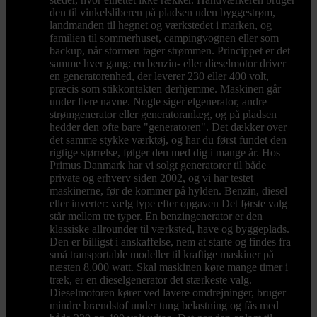
den til vinkelsliberen på pladsen uden byggestrøm,
landmanden til hegnet og værkstedet i marken, og
familien til sommerhuset, campingvognen eller som
backup, når stormen tager strømmen. Princippet er det
samme hver gang: en benzin- eller dieselmotor driver
en generatorenhed, der leverer 230 eller 400 volt,
præcis som stikkontakten derhjemme. Maskinen går
under flere navne. Nogle siger elgenerator, andre
strømgenerator eller generatoranlæg, og på pladsen
hedder den ofte bare "generatoren". Det dækker over
det samme stykke værktøj, og har du først fundet den
rigtige størrelse, følger den med dig i mange år. Hos
Primus Danmark har vi solgt generatorer til både
private og erhverv siden 2002, og vi har testet
maskinerne, før de kommer på hylden. Benzin, diesel
eller inverter: vælg type efter opgaven Det første valg
står mellem tre typer. En benzingenerator er den
klassiske allrounder til værksted, have og byggeplads.
Den er billigst i anskaffelse, nem at starte og findes fra
små transportable modeller til kraftige maskiner på
næsten 8.000 watt. Skal maskinen køre mange timer i
træk, er en dieselgenerator det stærkeste valg.
Dieselmotoren kører ved lavere omdrejninger, bruger
mindre brændstof under tung belastning og fås med