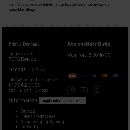
mail jf. vores persondatapolitik. Du kan til enhver tid trække dit
samtykke tilbage.
Primus Danmark
Åbningstider
Butik
Industrivej 51
Man-Tors. 8:00-16:00
7080 Børkop
Fredag 8:00-14:30
info@primusdanmark.dk
tlf. 76 62 00 36
CVR nr. 31 49 77 36
Information
Toggle information links

Sitemap
Handelsbetingelser
Returnering og Bytning
Fortyd Køb