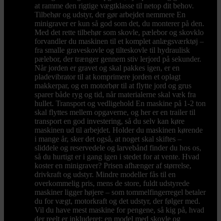
at ramme den rigtige vægtklasse til netop dit behov.
Tilbehør og udstyr, der gør arbejdet nemmere En
minigraver er kun så god som det, du monterer på den.
Med det rette tilbehør som skovle, pælebor og skovklo
forvandler du maskinen til et komplet anlægsværktøj –
fra smalle graveskovle og tilteskovle til hydraulisk
pælebor, der trænger gennem stiv lerjord på sekunder.
Når jorden er gravet og skal pakkes igen, er en
pladevibrator til at komprimere jorden et oplagt
makkerpar, og en motorbør til at flytte jord og grus
sparer både ryg og tid, når materialerne skal væk fra
hullet. Transport og vedligehold En maskine på 1-2 ton
skal flyttes mellem opgaverne, og her er en trailer til
transport en god investering, så du selv kan køre
maskinen ud til arbejdet. Holder du maskinen kørende
i mange år, sker det også, at noget skal skiftes –
sliddele og reservedele og larvebånd finder du hos os,
så du hurtigt er i gang igen i stedet for at vente. Hvad
koster en minigraver? Prisen afhænger af størrelse,
drivkraft og udstyr. Mindre modeller fås til en
overkommelig pris, mens de store, fuldt udstyrede
maskiner ligger højere – som tommelfingerregel betaler
du for vægt, motorkraft og det udstyr, der følger med.
Vil du have mest maskine for pengene, så kig på, hvad
der reelt er inkluderet: en model med skovle og