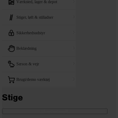
værksted, lager & depot
stiger, løft & stilladser
sikkerhedsudstyr
beklædning
sæson & vejr
brugt/demo værktøj
Stige
Filtrer produkter