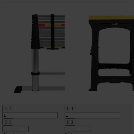








Tilføj til kurv
Tilføj til kurv