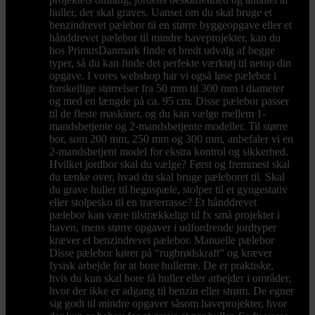
huller, der skal graves. Uanset om du skal bruge et
benzindrevet pælebor til en større byggeopgave eller et
hånddrevet pælebor til mindre haveprojekter, kan du
hos PrimusDanmark finde et bredt udvalg af begge
typer, så du kan finde det perfekte værktøj til netop din
opgave. I vores webshop har vi også løse pælebor i
forskellige størrelser fra 50 mm til 300 mm i diameter
og med en længde på ca. 95 cm. Disse pælebor passer
til de fleste maskiner, og du kan vælge mellem 1-
mandsbetjente og 2-mandsbetjente modeller. Til større
bor, som 200 mm, 250 mm og 300 mm, anbefaler vi en
2-mandsbetjent model for ekstra kontrol og sikkerhed.
Hvilket jordbor skal du vælge? Først og fremmest skal
du tænke over, hvad du skal bruge pæleboret til. Skal
du grave huller til hegnspæle, stolper til et gyngestativ
eller stolpesko til en træterrasse? Et hånddrevet
pælebor kan være tilstrækkeligt til fx små projekter i
haven, mens større opgaver i udfordrende jordtyper
kræver et benzindrevet pælebor. Manuelle pælebor
Disse pælebor kører på “rugbrødskraft” og kræver
fysisk arbejde for at bore hullerne. De er praktiske,
hvis du kun skal bore få huller eller arbejder i områder,
hvor der ikke er adgang til benzin eller strøm. De egner
sig godt til mindre opgaver såsom haveprojekter, hvor