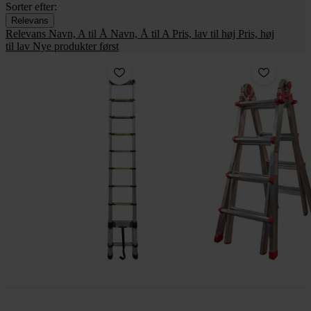
Sorter efter:
Relevans
Relevans
Navn, A til Å
Navn, Å til A
Pris, lav til høj
Pris, høj
til lav
Nye produkter først