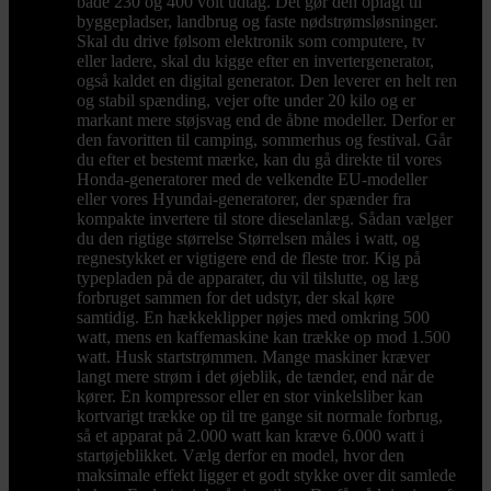
både 230 og 400 volt udtag. Det gør den oplagt til
byggepladser, landbrug og faste nødstrømsløsninger.
Skal du drive følsom elektronik som computere, tv
eller ladere, skal du kigge efter en invertergenerator,
også kaldet en digital generator. Den leverer en helt ren
og stabil spænding, vejer ofte under 20 kilo og er
markant mere støjsvag end de åbne modeller. Derfor er
den favoritten til camping, sommerhus og festival. Går
du efter et bestemt mærke, kan du gå direkte til vores
Honda-generatorer med de velkendte EU-modeller
eller vores Hyundai-generatorer, der spænder fra
kompakte invertere til store dieselanlæg. Sådan vælger
du den rigtige størrelse Størrelsen måles i watt, og
regnestykket er vigtigere end de fleste tror. Kig på
typepladen på de apparater, du vil tilslutte, og læg
forbruget sammen for det udstyr, der skal køre
samtidig. En hækkeklipper nøjes med omkring 500
watt, mens en kaffemaskine kan trække op mod 1.500
watt. Husk startstrømmen. Mange maskiner kræver
langt mere strøm i det øjeblik, de tænder, end når de
kører. En kompressor eller en stor vinkelsliber kan
kortvarigt trække op til tre gange sit normale forbrug,
så et apparat på 2.000 watt kan kræve 6.000 watt i
startøjeblikket. Vælg derfor en model, hvor den
maksimale effekt ligger et godt stykke over dit samlede