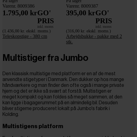
På lager
På lager
Varenr. 8009386
Varenr. 8009387
1.795,00 kr
GO'
395,00 kr
GO'
PRIS
PRIS
inkl. moms
inkl. moms
(1.436,00 kr. ekskl. moms.)
(316,00 kr. ekskl. moms.)
Teleskopstige - 380 cm
Arbejdsbukke - pakke med 2
stk.
Multistiger fra Jumbo
Den klassisk multistige med platform er en af de mest
anvendte stigetyper i Danmark. Den dukker op hos mange
håndværkere og man finder den ofte også i mange private
hjem og det er ikke så svært at forstå. Multistigen er
meget kompakt og kan foldes så meget sammen, at den
kan ligge i bagagerummet på en almindelig bil. Desuden
bliver stigerne produceret lokalt på Jumbo's fabrik i
Kolding.
Multistigens platform