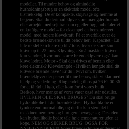
modeller. Til mindre behov og almindelig
husholdningsbrug er en elektrisk model ofte
tilstrækkelig. De er kompakte, støjsvage og nemme at
betjene. Skal du derimod kløve store mængder brænde
eller arbejde med sejt træ som eg eller bøg, anbefaler vi
en kraftigere model – for eksempel en benzindrevet
model med højere kløvekraft. Få et overblik over de
bedste brændekløvere til dit behov her: Kapacitet - En
lille model kan klare op til 7 tons, hvor de store kan
kløve op til 22 tons. Kløvning - Små maskiner kløver
kun vandret, hvorimod større brændekløvere også kan
kløve lodret. Motor - Skal den drives af benzin eller
køre elektrisk? Kløvelængde - Hvilken længde skal dit
kløvede brænde have? Er du i tvivl om, hvilken
brændekløver der passer til dine behov, står vi klar med
hjælp og vejledning. Ring endelig til os på 76 62 00 36
for at få råd til køb, eller kom forbi vores butik i
Børkop, hvor mange af vores varer også står udstillet.
HVILKEN OLIE SKAL BRUGES? Du skal bruge
hydraulikolie til din brændekløver. Hydraulikolie er
tyndere end normal olie, og derfor kan stemplet i
maskinen nemmere og hurtigere bevæge sig. Desuden
kan hydraulikolie bedre tåle høje temperaturer uden at
koge. NEM OG SIKKER BRUG, OGSÅ FOR
NYBEGYNDEREN Vores brændekløvere er designet