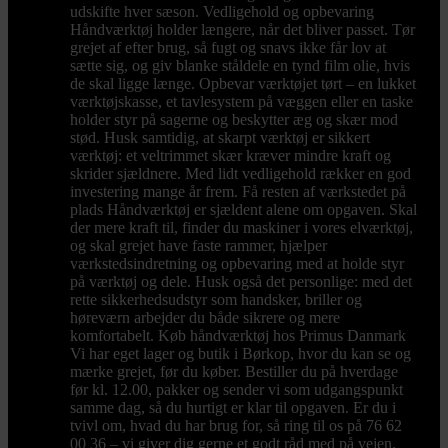
udskifte hver sæson. Vedligehold og opbevaring
Håndværktøj holder længere, når det bliver passet. Tør
grejet af efter brug, så fugt og snavs ikke får lov at
sætte sig, og giv blanke ståldele en tynd film olie, hvis
de skal ligge længe. Opbevar værktøjet tørt – en lukket
værktøjskasse, et tavlesystem på væggen eller en taske
holder styr på sagerne og beskytter æg og skær mod
stød. Husk samtidig, at skarpt værktøj er sikkert
værktøj: et veltrimmet skær kræver mindre kraft og
skrider sjældnere. Med lidt vedligehold rækker en god
investering mange år frem. Få resten af værkstedet på
plads Håndværktøj er sjældent alene om opgaven. Skal
der mere kraft til, finder du maskiner i vores elværktøj,
og skal grejet have faste rammer, hjælper
værkstedsindretning og opbevaring med at holde styr
på værktøj og dele. Husk også det personlige: med det
rette sikkerhedsudstyr som handsker, briller og
høreværn arbejder du både sikrere og mere
komfortabelt. Køb håndværktøj hos Primus Danmark
Vi har eget lager og butik i Børkop, hvor du kan se og
mærke grejet, før du køber. Bestiller du på hverdage
før kl. 12.00, pakker og sender vi som udgangspunkt
samme dag, så du hurtigt er klar til opgaven. Er du i
tvivl om, hvad du har brug for, så ring til os på 76 62
00 36 – vi giver dig gerne et godt råd med på vejen.