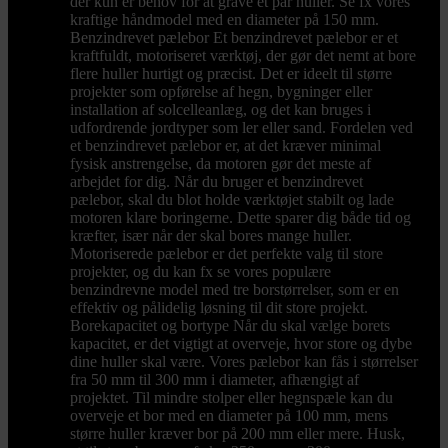
der kun er behov for at grave et par huller. Se fx vores
kraftige håndmodel med en diameter på 150 mm.
Benzindrevet pælebor Et benzindrevet pælebor er et
kraftfuldt, motoriseret værktøj, der gør det nemt at bore
flere huller hurtigt og præcist. Det er ideelt til større
projekter som opførelse af hegn, bygninger eller
installation af solcelleanlæg, og det kan bruges i
udfordrende jordtyper som ler eller sand. Fordelen ved
et benzindrevet pælebor er, at det kræver minimal
fysisk anstrengelse, da motoren gør det meste af
arbejdet for dig. Når du bruger et benzindrevet
pælebor, skal du blot holde værktøjet stabilt og lade
motoren klare boringerne. Dette sparer dig både tid og
kræfter, især når der skal bores mange huller.
Motoriserede pælebor er det perfekte valg til store
projekter, og du kan fx se vores populære
benzindrevne model med tre borstørrelser, som er en
effektiv og pålidelig løsning til dit store projekt.
Borekapacitet og bortype Når du skal vælge borets
kapacitet, er det vigtigt at overveje, hvor store og dybe
dine huller skal være. Vores pælebor kan fås i størrelser
fra 50 mm til 300 mm i diameter, afhængigt af
projektet. Til mindre stolper eller hegnspæle kan du
overveje et bor med en diameter på 100 mm, mens
større huller kræver bor på 200 mm eller mere. Husk,