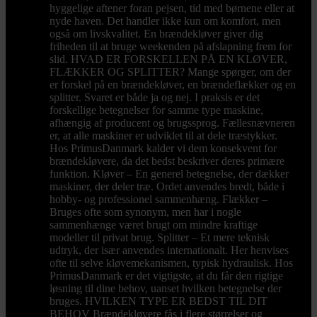
hyggelige aftener foran pejsen, tid med børnene eller at
nyde haven. Det handler ikke kun om komfort, men
også om livskvalitet. En brændekløver giver dig
friheden til at bruge weekenden på afslapning frem for
slid. HVAD ER FORSKELLEN PÅ EN KLØVER,
FLÆKKER OG SPLITTER? Mange spørger, om der
er forskel på en brændekløver, en brændeflækker og en
splitter. Svaret er både ja og nej. I praksis er det
forskellige betegnelser for samme type maskine,
afhængig af producent og brugssprog. Fællesnævneren
er, at alle maskiner er udviklet til at dele træstykker.
Hos PrimusDanmark kalder vi dem konsekvent for
brændekløvere, da det bedst beskriver deres primære
funktion. Kløver – En generel betegnelse, der dækker
maskiner, der deler træ. Ordet anvendes bredt, både i
hobby- og professionel sammenhæng. Flækker –
Bruges ofte som synonym, men har i nogle
sammenhænge været brugt om mindre kraftige
modeller til privat brug. Splitter – Et mere teknisk
udtryk, der især anvendes internationalt. Her henvises
ofte til selve kløvemekanismen, typisk hydraulisk. Hos
PrimusDanmark er det vigtigste, at du får den rigtige
løsning til dine behov, uanset hvilken betegnelse der
bruges. HVILKEN TYPE ER BEDST TIL DIT
BEHOV Brændekløvere fås i flere størrelser og