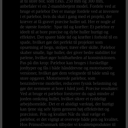
at til store bor, som f.eks. 250 mm og 300 mm,
anbefaler vi en 2-mandsbetjent model. Fordele ved at
bruge et pælebor Der er mange fordele ved at investere
i et pælebor, hvis du skal i gang med et projekt, der
kræver at få gravet præcise huller ud. Her er nogle af
de største fordele: Spar tid og kræfter: Et pælebor er
ideelt til at bore præcise og dybe huller hurtigt og
effektivt. Det sparer både tid og kræfter i forhold til en
spade, hvilket gør det perfekt til projekter som
opsætning af hegn, stolper, træer eller skilte. Pælebor
skaber smalle, lige huller, der giver bedre stabilitet for
pælene, hvilket øger holdbarheden af konstruktionen.
Pas på din krop: Pælebor kan bruges i forskellige
jordtyper og fås i både hånddrevne og motoriserede
versioner, hvilket gør dem velegnede til både små og
store opgaver. Motoriserede pælebor, som
benzindrevne modeller, reducerer fysisk belastning og
gør det nemmere at bore i hård jord. Præcise resultater:
Ved at bruge et pælebor forstyrrer du også mindre af
jorden omkring hullet, hvilket sikrer et ryddeligt
arbejdsområde. Det er et alsidigt værktøj, der hurtigt
kan tjene sig selv hjem gennem høj effektivitet og
præcision. Pris og kvalitet Når du skal vælge et
pælebor, er det vigtigt at overveje både pris og kvalitet.
Hos PrimusDanmark tilbyder vi kvalitetsprodukter til