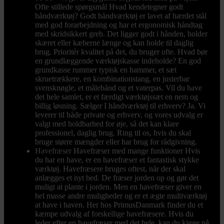
Ofte stillede spørgsmål Hvad kendetegner godt
håndværktøj? Godt håndværktøj er lavet af hærdet stål
med god forarbejdning og har et ergonomisk håndtag
med skridsikkert greb. Det ligger godt i hånden, holder
skæret eller kæberne længe og kan holde til daglig
brug. Prioritér kvalitet på det, du bruger ofte. Hvad bør
en grundlæggende værktøjskasse indeholde? En god
grundkasse rummer typisk en hammer, et sæt
skruetrækkere, en kombinationstang, en justerbar
svensknøgle, et målebånd og et vaterpas. Vil du have
det hele samlet, er et færdigt værktøjssæt en nem og
billig løsning. Sælger I håndværktøj til erhverv? Ja. Vi
leverer til både private og erhverv, og vores udvalg er
valgt med holdbarhed for øje, så det kan klare
professionel, daglig brug. Ring til os, hvis du skal
bruge større mængder eller har brug for rådgivning.
Havefræser
Havefræser med mange funktioner Hvis
du har en have, er en havefræser et fantastisk stykke
værktøj. Havefræsere bruges oftest, når der skal
anlægges et nyt bed. De fræser jorden op og gør det
muligt at plante i jorden. Men en havefræser giver en
hel masse andre muligheder og er et ægte multiværktøj
at have i haven. Her hos PrimusDanmark finder du et
kæmpe udvalg af forskellige havefræsere. Hvis du
leder efter en havefræser med det hele, kan du kigge på