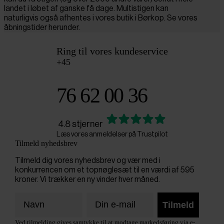
landet i løbet af ganske få dage. Multistigen kan
naturligvis også afhentes i vores butik i Børkop. Se vores
åbningstider herunder.
Ring til vores kundeservice
+45
76 62 00 36
4.8 stjerner
Læs vores anmeldelser på Trustpilot
Tilmeld nyhedsbrev
Tilmeld dig vores nyhedsbrev og vær med i
konkurrencen om et topnøglesæt til en værdi af 595
kroner. Vi trækker en ny vinder hver måned.
Tilmeld
Ved tilmelding gives samtykke til at modtage markedsføring via e-