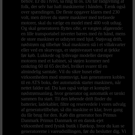
behov. Er du i tvivl, så ring til os. Du får rådgivning af
folk, der selv har haft maskinerne i hånden. Tænk også
over spændingen. De fleste opgaver klares med 230
volt, men driver du større maskiner med trefasede
motorer, skal du vælge en model med 400 volt udtag.
Og skal generatoren flyttes ofte, er vægten afgørende:
en lille transportabel inverter bæres med én hånd, mens
de store maskiner er udstyret med hjul. Støjsvag drift,
nødstrøm og tilbehør Skal maskinen stå i et villakvarter
eller ved en skurvogn, er støjniveauet værd at tjekke
før køb. Lukkede og lydsvage modeller dæmper
motoren med et kabinet, så støjen kommer ned
omkring 60 til 65 decibel, hvilket svarer til en
almindelig samtale. Vil du sikre huset eller
virksomheden mod strømsvigt, kan generatoren kobles
til en ATS boks, der automatisk starter maskinen, når
nettet falder ud. Du kan også vælge et komplet
nødstrømsanlæg, hvor generator og automatik er tænkt
sammen fra start. Til den løbende drift finder du
batterier, ladekabler, filtre og reservedele i vores udvalg
af generatortilbehør, så din maskine er klar, hver gang
du får brug for den. Køb din generator hos Primus
Danmark Primus Danmark er en dansk-ejet
virksomhed med fysisk butik i Børkop, hvor du kan se
generatorerne i vareudstillingen, før du beslutter dig. Vi