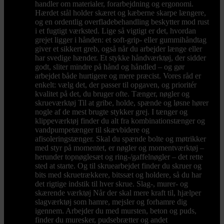
handler om materialer, forarbejdning og ergonomi.
Hærdet stål holder skæret og kæberne skarpe længere,
og en ordentlig overfladebehandling beskytter mod rust
i et fugtigt værksted. Lige så vigtigt er det, hvordan
grejet ligger i hånden: et soft-grip- eller gummihåndtag
giver et sikkert greb, også når du arbejder længe eller
har svedige hænder. Et stykke håndværktøj, der sidder
godt, sliter mindre på hånd og håndled – og gør
arbejdet både hurtigere og mere præcist. Vores råd er
enkelt: vælg det, der passer til opgaven, og prioritér
kvalitet på det, du bruger ofte. Tænger, nøgler og
skrueværktøj Til at gribe, holde, spænde og løsne hører
nogle af de mest brugte stykker grej. I tænger og
klippeværktøj finder du alt fra kombinationstænger og
vandpumpetænger til skævbidere og
afisoleringstænger. Skal du spænde bolte og møtrikker
med styr på momentet, er nøgler og momentværktøj –
herunder topnøglesæt og ring-/gaffelnøgler – det rette
sted at starte. Og til skruearbejdet finder du skruer og
bits med skruetrækkere, bitssæt og holdere, så du har
det rigtige indstik til hver skrue. Slag-, murer- og
skærende værktøj Når der skal mere kraft til, hjælper
slagværktøj som hamre, mejsler og forhamre dig
igennem. Arbejder du med mursten, beton og puds,
finder du muresker, pudsebrætter og andet