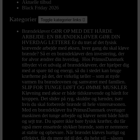
Aktuelle tilbud
Black Friday 2026
Kategorier
Toggle kategorier links

Brændekløver
GØR OP MED DET HÅRDE
ARBEJDE: EN BRÆNDEKLØVER GØR DIN
HVERDAG LETTERE Er du træt af det fysisk
krævende arbejde med øksen, hver gang du skal kløve
brænde? Så er en brændekløver den investering, der
for alvor ændrer din hverdag. Hos PrimusDanmark
tilbyder vi et udvalg af brændekløvere, der hjælper dig
med at spare tid og energi, så du i stedet kan bruge
kræfterne på det, der virkelig tæller – som at nyde
varmen fra brændeovnen og samværet med familien.
SLIP FOR TUNGE LØFT OG ØMME MUSKLER
Kløvning med økse er både tidskrævende og hårdt for
kroppen. Det slider på ryg, skuldre og hænder, især
hvis du skal forberede brænde til hele vintersæsonen.
Med en brændekløver fra PrimusDanmark overtager
maskinen det tunge arbejde og kløver nemt både hårdt
og sejt træ. Du sparer ikke bare fysisk kræfter, du får
også mere ensartede stykker brænde, som er nemmere
at stable og opbevare. Når brændet kløves hurtigt og
effektivt, får du mere tid til det, du helst vil – såsom