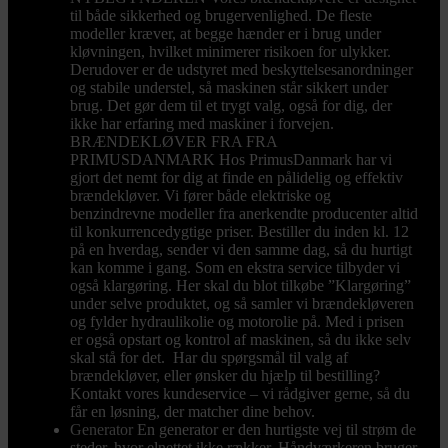
til både sikkerhed og brugervenlighed. De fleste
modeller kræver, at begge hænder er i brug under
kløvningen, hvilket minimerer risikoen for ulykker.
Derudover er de udstyret med beskyttelsesanordninger
og stabile understel, så maskinen står sikkert under
brug. Det gør dem til et trygt valg, også for dig, der
ikke har erfaring med maskiner i forvejen.
BRÆNDEKLØVER FRA FRA
PRIMUSDANMARK Hos PrimusDanmark har vi
gjort det nemt for dig at finde en pålidelig og effektiv
brændekløver. Vi fører både elektriske og
benzindrevne modeller fra anerkendte producenter altid
til konkurrencedygtige priser. Bestiller du inden kl. 12
på en hverdag, sender vi den samme dag, så du hurtigt
kan komme i gang. Som en ekstra service tilbyder vi
også klargøring. Her skal du blot tilkøbe ”Klargøring”
under selve produktet, og så samler vi brændekløveren
og fylder hydraulikolie og motorolie på. Med i prisen
er også opstart og kontrol af maskinen, så du ikke selv
skal stå for det. Har du spørgsmål til valg af
brændekløver, eller ønsker du hjælp til bestilling?
Kontakt vores kundeservice – vi rådgiver gerne, så du
får en løsning, der matcher dine behov.
Generator
En generator er den hurtigste vej til strøm de
steder, hvor elnettet ikke rækker. Håndværkeren bruger