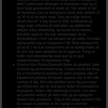
løfte? Løfteevnen afhænger af maskinens vægt og af,
hvor langt gravearmen er strakt ud. Når armen er tæt
på maskinen, kan en minigraver typisk løfte mellem 25
og 50 % af sin egen vægt. Skal jeg vælge benzin,
diesel eller el? Vælg diesel til drift, holdbarhed og
tunge dage, el/batteri til indendørs og støjfølsomt
arbejde uden udstødning, og benzin til de mindre,
fleksible opgaver. Du kan sammenligne de tre
drivkrafttyper i hver sin kategori her på siden. Hvordan
transporterer jeg en minigraver? De fleste minigravere
på op til 2 ton kan transporteres på en kraftig trailer, så
du selv kan køre maskinen ud til opgaven. Vælg en
trailer med tilstrækkelig totalvægt og en god
opkørselsrampe til maskinens vægt.
Pælebor
Hos PrimusDanmark finder du pælebor, både
til privat og professionelt brug. Uanset om du har brug
for et benzindrevet pælebor til større projekter eller et
hånddrevet pælebor til mindre opgaver, har vi det rette
værktøj til dig. Det rette pælebor giver dig præcision
og effektivitet, når du skal grave huller til eksempelvis
hegnspæle, stolper eller plantning af træer. Læs mere
om pælebor nederst på siden eller gå på opdagelse
blandt vores produkter. Valg af det rigtige pælebor Når
du vælger et pælebor, er det vigtigt at overveje
projektets omfang, jordens beskaffenhed og antallet af