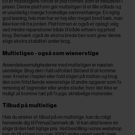
En af multistigens forcer er platformen, som er inkluderet i
prisen. Denne platform gør multistigen til et lille stillads og
er uvurderlig i mange forskellige sammenhænge. En rigtig
god løsning, hvis man har en høj eller meget bred hæk, man
ikke kan nå fra jorden. Platformen er også et oplagt valg
ved mindre reparationer både til både erhverv og privat
brug. Bemærk også de ekstra brede ben som giver denne
stige ekstra stabilitet under brug.
Multistigen - også som wienerstige
Anvendelsesmulighederne med multistigen er næsten
uendelige. Brug den i fuld udfoldet tilstand til at komme
over 4 meter i højden eller fold stigen på midten og brug
den som fritstående wienerstige til andre opgaver som fx
rensning af tagrender eller andre steder, hvor det ikke er
muligt at komme tæt på fx pga. skrøbelige materialer.
Tilbud på multistige
Hvis du ønsker et tilbud på en multistige, kan du roligt
henvende dig til PrimusDanmark.dk. Vi kan altid levere en
stige til den helt rigtige pris. Ved bestilling i vores webshop
kan du få stigen (og over 2000 andre varer) sendt i hele