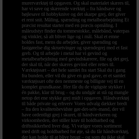
murerværktøj til opgaven. Og skal materialet skæres til,
har vi save og skærende værktøj – fra håndsave og
bøjlesave til hobbyknive og det skarpe grej, der giver
et rent snit. Måling, spænding og metalbearbejdning Et
præcist resultat starter med en præcis opmåling. I
måleudstyr finder du tommestokke, målebånd, vaterpas
og vinkler, så alt bliver lige og i mål. Skal et emne
holdes fast, mens du arbejder, giver spænding og
fastgørelse dig skruetvinger og spændegrej med et fast
greb. Og til arbejde i metal har vi gevind og
metalbearbejdning med gevindskærere, file og det grej,
der skal til, når der skæres gevind eller rettes til.
Værktøjssæt – det hele samlet fra start Skal du i gang
fra bunden, eller vil du give en god gave, er et samlet
værktøjssæt ofte den nemmeste og billigste vej til en
komplet grundkasse. Her får du de vigtigste stykker i
én pakke, klar til brug – og du undgår at stå og mangle
netop det ene stykke grej midt i opgaven. Håndværktøj
til både private og erhverv Vores udvalg dækker bredt
– fra den kvalitetsbevidste gør-det-selv-mand, der vil
have ordentligt grej i skuret, til håndværkeren og
virksomheden, der stiller krav til holdbarhed og
driftssikkerhed hver dag. Vi vælger vores sortiment
med drift og holdbarhed for øje, så du får håndværktøj,
der kan holde til at blive brugt – og som du ikke skal