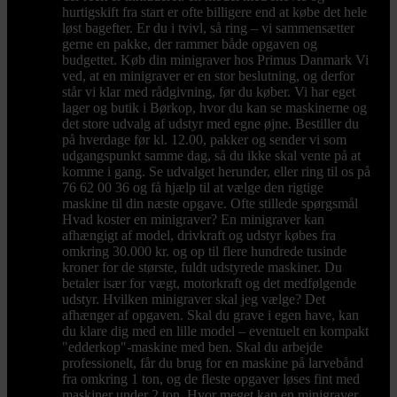
hurtigskift fra start er ofte billigere end at købe det hele
løst bagefter. Er du i tvivl, så ring – vi sammensætter
gerne en pakke, der rammer både opgaven og
budgettet. Køb din minigraver hos Primus Danmark Vi
ved, at en minigraver er en stor beslutning, og derfor
står vi klar med rådgivning, før du køber. Vi har eget
lager og butik i Børkop, hvor du kan se maskinerne og
det store udvalg af udstyr med egne øjne. Bestiller du
på hverdage før kl. 12.00, pakker og sender vi som
udgangspunkt samme dag, så du ikke skal vente på at
komme i gang. Se udvalget herunder, eller ring til os på
76 62 00 36 og få hjælp til at vælge den rigtige
maskine til din næste opgave. Ofte stillede spørgsmål
Hvad koster en minigraver? En minigraver kan
afhængigt af model, drivkraft og udstyr købes fra
omkring 30.000 kr. og op til flere hundrede tusinde
kroner for de største, fuldt udstyrede maskiner. Du
betaler især for vægt, motorkraft og det medfølgende
udstyr. Hvilken minigraver skal jeg vælge? Det
afhænger af opgaven. Skal du grave i egen have, kan
du klare dig med en lille model – eventuelt en kompakt
"edderkop"-maskine med ben. Skal du arbejde
professionelt, får du brug for en maskine på larvebånd
fra omkring 1 ton, og de fleste opgaver løses fint med
maskiner under 2 ton. Hvor meget kan en minigraver