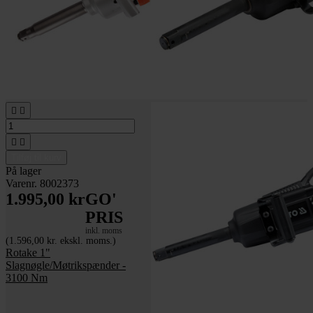




Tilføj til kurv
På lager
Varenr. 8002373
1.995,00 kr
GO'
PRIS
inkl. moms
(1.596,00 kr. ekskl. moms.)
Rotake 1"
Slagnøgle/Møtrikspænder -
3100 Nm