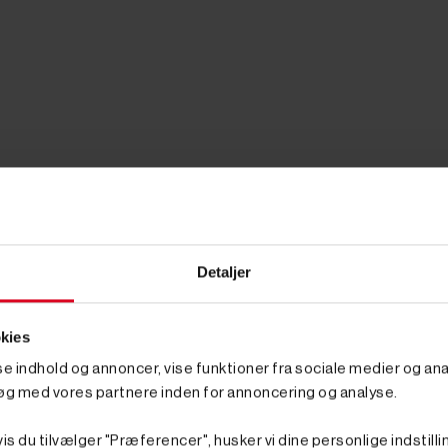
Detaljer
kies
r
sse indhold og annoncer, vise funktioner fra sociale medier og anal
øg med vores partnere inden for annoncering og analyse.
t maskine for alvor giver mening. Når du køber brugt, betaler du ikk
g en maskine, der kan det samme: grave ud til fundament, lægge dr
t, brugt minigraver derfor den klogeste krone, du bruger på plads
is du tilvælger "Præferencer", husker vi dine personlige indstilli