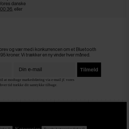
. Vores danske
 00 36
, eller
sbrev og vær med i konkurrencen om et Bluetooth
695 kroner. Vi trækker en ny vinder hver måned.
Tilmeld
il at modtage markedsføring via e-mail jf. vores
hver tid trække dit samtykke tilbage.
Kategorier