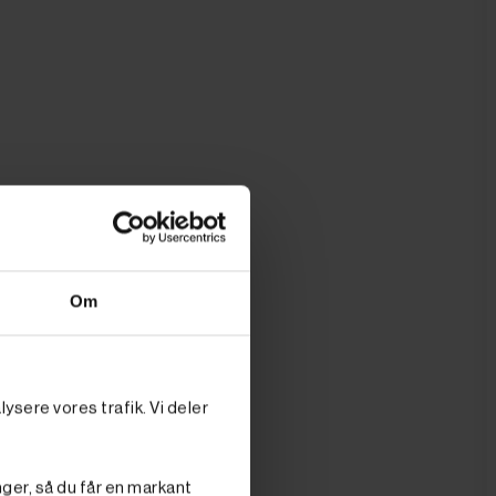
Om
ysere vores trafik. Vi deler
e for det
æn, trække
en. Du sparer
nger, så du får en markant