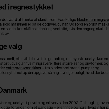
ed i regnestykket
er det værd at tænke et skridt frem. Forskellige
tilbehør til minigrav
lsidig maskinen er på de opgaver, du har. Og fordi en brugt maski
 en sliddel kan skiftes uden lang ventetid, hvis den engang skulle bli
 bøvl.
ge valg
ssionelt, eller vil du have fuld garanti og det nyeste udstyr, kan en
 stort udvalg af
nye minigravere
i flere størrelser og drivformer, og
nder
entreprenørmaskiner
– fra pladevibratorer til pumper og
ller nyt til netop din opgave, så ring – vi siger ærligt, hvad der be
 Danmark
er og udstyr til private og erhverv siden 2002. De brugte gravere
kigge forbi igen om et par dage – eller ringe og høre, hvad vi har på