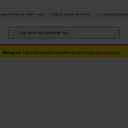
Lagerførende på 4000+ varer
Salg til private & erhverv
Levering fra kun 4
Søg varer og kategorier her ...
Netop nu
: Tilbud på udvalgte maskiner og værktøj
Se alle tilbud her