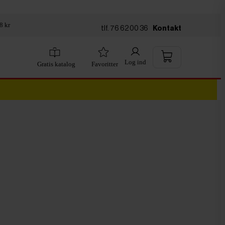
8 kr
tlf. 76 62 00 36
Kontakt
Log ind
Gratis katalog
Favoritter