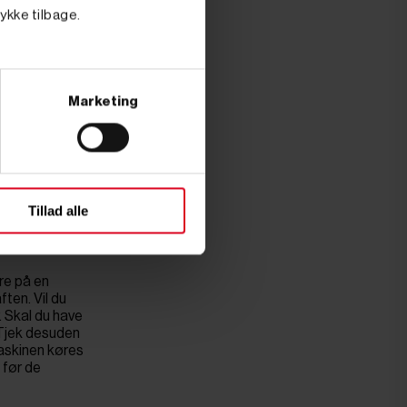
er vores
tykke tilbage.
Marketing
 stykke kloak
 til fuld pris
 selv, har den
lk med store
Tillad alle
re på en
ten. Vil du
. Skal du have
 Tjek desuden
maskinen køres
 før de