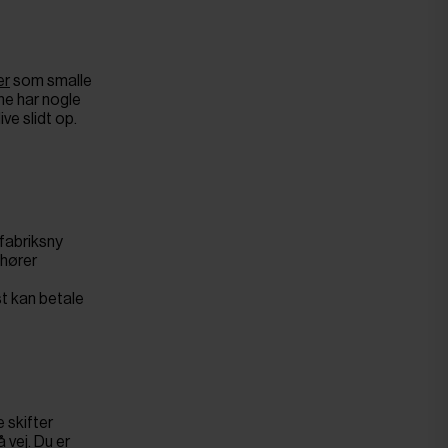
er
som smalle
ne har nogle
ve slidt op.
 fabriksny
 hører
dst kan betale
 skifter
 vej. Du er