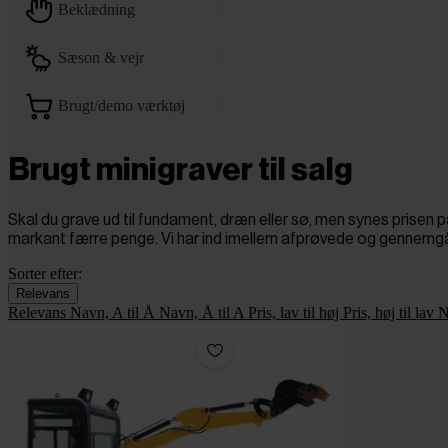
beklædning
sæson & vejr
brugt/demo værktøj
Brugt minigraver til salg
Skal du grave ud til fundament, dræn eller sø, men synes prisen p
markant færre penge. Vi har ind imellem afprøvede og gennemgåed
Sorter efter:
Relevans
Relevans
Navn, A til Å
Navn, Å til A
Pris, lav til høj
Pris, høj til lav
N