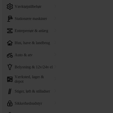
værktøjstilbehør
stationære maskiner
entreprenør & anlæg
hus, have & landbrug
auto & atv
belysning & 12v/24v el
værksted, lager &
depot
stiger, løft & stilladser
sikkerhedsudstyr