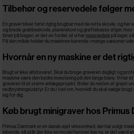
Tilbehør og reservedele følger m
En graver bliver først rigtig brugbar med de rette skovle, og her 
og brede grabbeskovle, planérskovl og grøftekasse afgør, hvor a
timer på bagen, er det en fordel, at vi har
reservedele
på lager, så
På den måde holder du maskinen kørende i mange sæsoner uden
Hvornår en ny maskine er det rigti
Brugt er ikke altid svaret. Skal du bruge graveren dagligt og profe
maskine være den bedre investering på den lange bane. Vi har et
graveren til et større anlægsprojekt, finder du resten af grejet u
nedbrydningsudstyr. Er du i tvivl om, hvorvidt du skal vælge brugt e
sig for dig.
Køb brugt minigraver hos Primus
Primus Danmark er en dansk-ejet virksomhed, der har solgt maskin
løbende, så står der ikke en model herover lige nu, er det værd at 