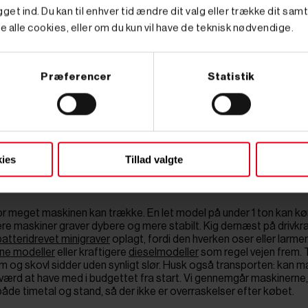
med det samme. Hos Primus Danmark hører de brugte gravere und
get ind. Du kan til enhver tid ændre dit valg eller trække dit sam
kiner og demovarer til salg.
e alle cookies, eller om du kun vil have de teknisk nødvendige.
maskine
Præferencer
Statistik
ret opgave: en terrasse, der skal graves ud, et regnvandsbassin, et
 igen et par gange om året, men ikke så ofte, at en helt ny maskine
gstider og ledighed. En brugt graver rammer midt imellem: du ejer den
t nemt. Mange af vores kunder er fritidslandmænd, gør-det-selv-fo
 uden at tømme driftskontoen.
ies
Tillad valgte
raver
r meget maskinen kan trække. En let model på under 1 ton kan kø
 maskiner graver dybere og mere stabilt. Kig dernæst på drivkraf
batteridrevet minigraver
oplagt, fordi den hverken oser eller larmer
ne modeller
eller kraftigere
dieselmodeller
som regel vejen frem.
rm og skovl sidder uden synligt slør. Husk også transporten: kan 
r værd at have med i budgettet fra start. Vi gennemgår maskinerne,
m både timetal og stand, så der ikke er overraskelser efter købet.