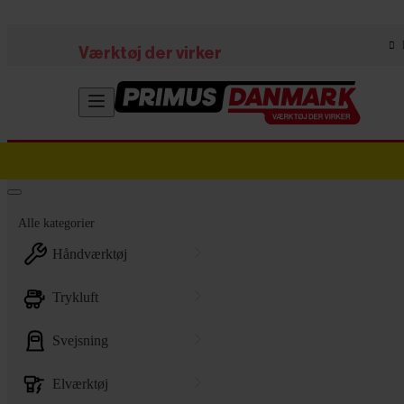
Skip to main content
Værktøj der virker
Alle kategorier
håndværktøj
trykluft
svejsning
elværktøj