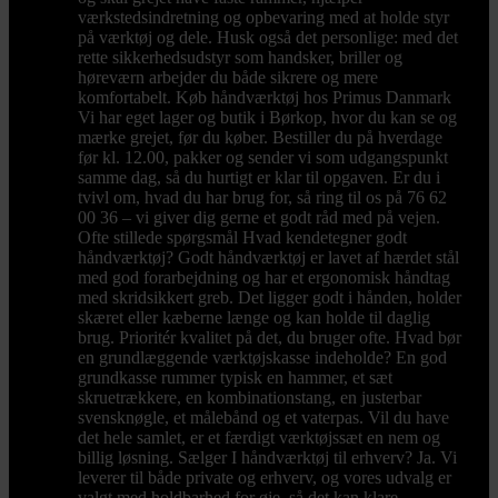
værkstedsindretning og opbevaring med at holde styr
på værktøj og dele. Husk også det personlige: med det
rette sikkerhedsudstyr som handsker, briller og
høreværn arbejder du både sikrere og mere
komfortabelt. Køb håndværktøj hos Primus Danmark
Vi har eget lager og butik i Børkop, hvor du kan se og
mærke grejet, før du køber. Bestiller du på hverdage
før kl. 12.00, pakker og sender vi som udgangspunkt
samme dag, så du hurtigt er klar til opgaven. Er du i
tvivl om, hvad du har brug for, så ring til os på 76 62
00 36 – vi giver dig gerne et godt råd med på vejen.
Ofte stillede spørgsmål Hvad kendetegner godt
håndværktøj? Godt håndværktøj er lavet af hærdet stål
med god forarbejdning og har et ergonomisk håndtag
med skridsikkert greb. Det ligger godt i hånden, holder
skæret eller kæberne længe og kan holde til daglig
brug. Prioritér kvalitet på det, du bruger ofte. Hvad bør
en grundlæggende værktøjskasse indeholde? En god
grundkasse rummer typisk en hammer, et sæt
skruetrækkere, en kombinationstang, en justerbar
svensknøgle, et målebånd og et vaterpas. Vil du have
det hele samlet, er et færdigt værktøjssæt en nem og
billig løsning. Sælger I håndværktøj til erhverv? Ja. Vi
leverer til både private og erhverv, og vores udvalg er
valgt med holdbarhed for øje, så det kan klare