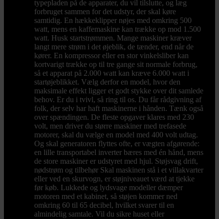
typepladen på de apparater, du vil tilslutte, og læg
forbruget sammen for det udstyr, der skal køre
samtidig. En hækkeklipper nøjes med omkring 500
watt, mens en kaffemaskine kan trække op mod 1.500
watt. Husk startstrømmen. Mange maskiner kræver
langt mere strøm i det øjeblik, de tænder, end når de
kører. En kompressor eller en stor vinkelsliber kan
kortvarigt trække op til tre gange sit normale forbrug,
så et apparat på 2.000 watt kan kræve 6.000 watt i
startøjeblikket. Vælg derfor en model, hvor den
maksimale effekt ligger et godt stykke over dit samlede
behov. Er du i tvivl, så ring til os. Du får rådgivning af
folk, der selv har haft maskinerne i hånden. Tænk også
over spændingen. De fleste opgaver klares med 230
volt, men driver du større maskiner med trefasede
motorer, skal du vælge en model med 400 volt udtag.
Og skal generatoren flyttes ofte, er vægten afgørende:
en lille transportabel inverter bæres med én hånd, mens
de store maskiner er udstyret med hjul. Støjsvag drift,
nødstrøm og tilbehør Skal maskinen stå i et villakvarter
eller ved en skurvogn, er støjniveauet værd at tjekke
før køb. Lukkede og lydsvage modeller dæmper
motoren med et kabinet, så støjen kommer ned
omkring 60 til 65 decibel, hvilket svarer til en
almindelig samtale. Vil du sikre huset eller