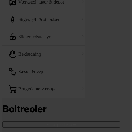
værksted, lager & depot
stiger, løft & stilladser
sikkerhedsudstyr
beklædning
sæson & vejr
brugt/demo værktøj
Boltreoler
Filtrer produkter