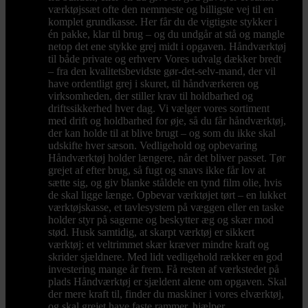
værktøjssæt ofte den nemmeste og billigste vej til en
komplet grundkasse. Her får du de vigtigste stykker i
én pakke, klar til brug – og du undgår at stå og mangle
netop det ene stykke grej midt i opgaven. Håndværktøj
til både private og erhverv Vores udvalg dækker bredt
– fra den kvalitetsbevidste gør-det-selv-mand, der vil
have ordentligt grej i skuret, til håndværkeren og
virksomheden, der stiller krav til holdbarhed og
driftssikkerhed hver dag. Vi vælger vores sortiment
med drift og holdbarhed for øje, så du får håndværktøj,
der kan holde til at blive brugt – og som du ikke skal
udskifte hver sæson. Vedligehold og opbevaring
Håndværktøj holder længere, når det bliver passet. Tør
grejet af efter brug, så fugt og snavs ikke får lov at
sætte sig, og giv blanke ståldele en tynd film olie, hvis
de skal ligge længe. Opbevar værktøjet tørt – en lukket
værktøjskasse, et tavlesystem på væggen eller en taske
holder styr på sagerne og beskytter æg og skær mod
stød. Husk samtidig, at skarpt værktøj er sikkert
værktøj: et veltrimmet skær kræver mindre kraft og
skrider sjældnere. Med lidt vedligehold rækker en god
investering mange år frem. Få resten af værkstedet på
plads Håndværktøj er sjældent alene om opgaven. Skal
der mere kraft til, finder du maskiner i vores elværktøj,
og skal grejet have faste rammer, hjælper