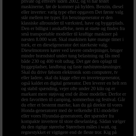
private og erhverv siden 2002, og vi har testet
maskinerne, før de kommer på hylden. Benzin, diesel
eller inverter: vælg type efter opgaven Det første valg
står mellem tre typer. En benzingenerator er den
klassiske allrounder til værksted, have og byggeplads.
Den er billigst i anskaffelse, nem at starte og findes fra
små transportable modeller til kraftige maskiner på
næsten 8.000 watt. Skal maskinen køre mange timer i
træk, er en dieselgenerator det stærkeste valg.
Dieselmotoren kører ved lavere omdrejninger, bruger
mindre brændstof under tung belastning og fås med
både 230 og 400 volt udtag. Det gør den oplagt til
byggepladser, landbrug og faste nødstrømsløsninger.
Skal du drive følsom elektronik som computere, tv
eller ladere, skal du kigge efter en invertergenerator,
også kaldet en digital generator. Den leverer en helt ren
og stabil spænding, vejer ofte under 20 kilo og er
markant mere støjsvag end de åbne modeller. Derfor er
den favoritten til camping, sommerhus og festival. Går
du efter et bestemt mærke, kan du gå direkte til vores
Honda-generatorer med de velkendte EU-modeller
eller vores Hyundai-generatorer, der spænder fra
kompakte invertere til store dieselanlæg. Sådan vælger
du den rigtige størrelse Størrelsen måles i watt, og
regnestykket er vigtigere end de fleste tror. Kig på