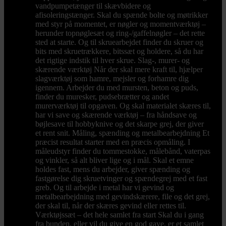
vandpumpetænger til skævbidere og
afisoleringstænger. Skal du spænde bolte og møtrikker
med styr på momentet, er nøgler og momentværktøj –
herunder topnøglesæt og ring-/gaffelnøgler – det rette
sted at starte. Og til skruearbejdet finder du skruer og
bits med skruetrækkere, bitssæt og holdere, så du har
det rigtige indstik til hver skrue. Slag-, murer- og
skærende værktøj Når der skal mere kraft til, hjælper
slagværktøj som hamre, mejsler og forhamre dig
igennem. Arbejder du med mursten, beton og puds,
finder du muresker, pudsebrætter og andet
murerværktøj til opgaven. Og skal materialet skæres til,
har vi save og skærende værktøj – fra håndsave og
bøjlesave til hobbyknive og det skarpe grej, der giver
et rent snit. Måling, spænding og metalbearbejdning Et
præcist resultat starter med en præcis opmåling. I
måleudstyr finder du tommestokke, målebånd, vaterpas
og vinkler, så alt bliver lige og i mål. Skal et emne
holdes fast, mens du arbejder, giver spænding og
fastgørelse dig skruetvinger og spændegrej med et fast
greb. Og til arbejde i metal har vi gevind og
metalbearbejdning med gevindskærere, file og det grej,
der skal til, når der skæres gevind eller rettes til.
Værktøjssæt – det hele samlet fra start Skal du i gang
fra bunden, eller vil du give en god gave, er et samlet