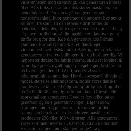
virksomheden mod strømsvigt, kan generatoren kobles
til en ATS boks, der automatisk starter maskinen, når
nettet falder ud. Du kan også vælge et komplet
nødstrømsanlæg, hvor generator og automatik er tænkt
sammen fra start. Til den løbende drift finder du
batterier, ladekabler, filtre og reservedele i vores udvalg
af generatortilbehør, så din maskine er klar, hver gang
du får brug for den. Køb din generator hos Primus
Danmark Primus Danmark er en dansk-ejet
virksomhed med fysisk butik i Børkop, hvor du kan se
generatorerne i vareudstillingen, før du beslutter dig. Vi
importerer direkte fra fabrikanterne, så du får kvalitet til
fornuftige priser, og alt ligger på eget lager: bestiller du
på hverdage inden kl. 12.00, sender vi som
udgangspunkt samme dag. Har du spørgsmål til valg af
model, størrelse eller nødstrøm, sidder vores danske
kundeservice klar med rådgivning før købet. Ring til os
på 76 62 00 36 eller kig forbi butikken. Ofte stillede
spørgsmål om generatorer Hvad er forskellen på en
generator og en elgenerator? Ingen. Elgenerator,
strømgenerator og generator er tre navne for det
samme: en benzin- eller dieseldreven maskine, der
producerer 230 eller 400 volt strøm. Alle generatorer i
vores sortiment leverer el, uanset hvad du kalder dem.
Hvor stor en generator skal jeg bruge? Læg