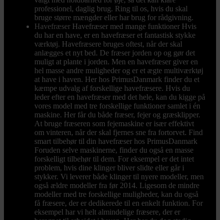
professionel, daglig brug. Ring til os, hvis du skal
bruge større mængder eller har brug for rådgivning.
Havefræser
Havefræser med mange funktioner Hvis
du har en have, er en havefræser et fantastisk stykke
værktøj. Havefræsere bruges oftest, når der skal
anlægges et nyt bed. De fræser jorden op og gør det
muligt at plante i jorden. Men en havefræser giver en
hel masse andre muligheder og er et ægte multiværktøj
at have i haven. Her hos PrimusDanmark finder du et
kæmpe udvalg af forskellige havefræsere. Hvis du
leder efter en havefræser med det hele, kan du kigge på
vores model med tre forskellige funktioner samlet i én
maskine. Her får du både fræser, fejer og græsklipper.
At bruge fræseren som fejemaskine er især effektivt
om vinteren, når der skal fjernes sne fra fortorvet. Find
smart tilbehør til din havefræser hos PrimusDanmark
Foruden selve maskinerne, finder du også en masse
forskelligt tilbehør til dem. For eksempel er det intet
problem, hvis dine klinger bliver slidte eller går i
stykker. Vi leverer både klinger til nyere modeller, men
også ældre modeller fra før 2014. Ligesom de mindre
modeller med tre forskellige muligheder, kan du også
få fræsere, der er dedikerede til en enkelt funktion. For
eksempel har vi helt almindelige fræsere, der er