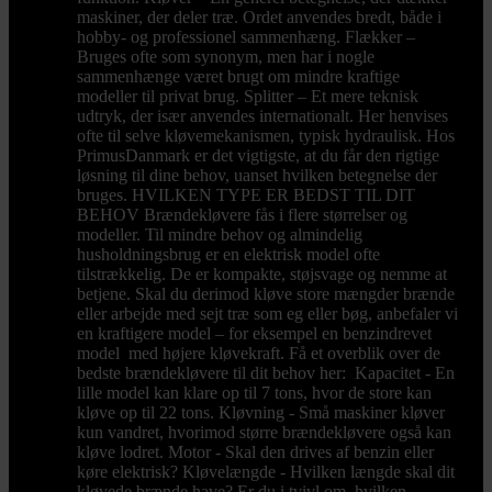
maskiner, der deler træ. Ordet anvendes bredt, både i
hobby- og professionel sammenhæng. Flækker –
Bruges ofte som synonym, men har i nogle
sammenhænge været brugt om mindre kraftige
modeller til privat brug. Splitter – Et mere teknisk
udtryk, der især anvendes internationalt. Her henvises
ofte til selve kløvemekanismen, typisk hydraulisk. Hos
PrimusDanmark er det vigtigste, at du får den rigtige
løsning til dine behov, uanset hvilken betegnelse der
bruges. HVILKEN TYPE ER BEDST TIL DIT
BEHOV Brændekløvere fås i flere størrelser og
modeller. Til mindre behov og almindelig
husholdningsbrug er en elektrisk model ofte
tilstrækkelig. De er kompakte, støjsvage og nemme at
betjene. Skal du derimod kløve store mængder brænde
eller arbejde med sejt træ som eg eller bøg, anbefaler vi
en kraftigere model – for eksempel en benzindrevet
model med højere kløvekraft. Få et overblik over de
bedste brændekløvere til dit behov her: Kapacitet - En
lille model kan klare op til 7 tons, hvor de store kan
kløve op til 22 tons. Kløvning - Små maskiner kløver
kun vandret, hvorimod større brændekløvere også kan
kløve lodret. Motor - Skal den drives af benzin eller
køre elektrisk? Kløvelængde - Hvilken længde skal dit
kløvede brænde have? Er du i tvivl om, hvilken