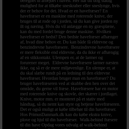
beregnet til arbejdet i haven. Her har du dog stadig
mulighed for at tilkøbe sneskraber eller sneslynge, hvis
der er behov for det. Hvad er en havefræser? En
havefræser er en maskine med roterende knive, der
bruges til at rode op i jorden, så du kan give jorden ny
ilt og næring. Hvis du vil anlægge en ny græsplæne,
kan du med fordel bruge denne maskine. Hvilken
havefræser er bedst? Den bedste havefræser afhænger
af, hvad dine behov er. Du kan både få eldrevne og
benzindrevne havefræsere. Benzindrevne havefræsere
er mere fleksible end eldrevne, da du ikke er afhængig
af en stikkontakt. Ulempen er, at de larmer og
forurener meget. Eldrevne havefræsere larmer næsten
ikke, og så er de mere miljøvenlige. En ulempe er, at
du skal slæbe rundt på en ledning til den eldrevne
havefræser. Hvordan bruger man en havefræser? Du
bruger havefræseren ved at skubbe den hen over det
område, du gerne vil fræse. Havefræsere har en motor
med roterende knive og skovle, der skærer i jordlaget.
Knive, motor mm. er monteret på et stativ med
håndtag, så du nemt kan styre og betjene havefræseren.
Det er også muligt at købe tilbehør til din havefræser.
Hos PrimusDanmark.dk kan du købe ekstra knive,
plove og hjul til din havefræser. Walk-behind fræsere
til din have Opdag vores udvalg af walk-behind