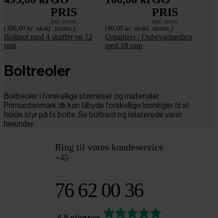
PRIS
PRIS
inkl. moms
inkl. moms
(396,00 kr. ekskl. moms.)
(80,00 kr. ekskl. moms.)
Boltreol med 4 skuffer og 52
Organizer / Opbevaringsbox
rum
med 18 rum
Boltreoler
Boltreoler i forskellige størrelser og materialer.
Primusdanmark.dk kan tilbyde forskellige løsninger til at
holde styr på fx bolte. Se boltreol og relaterede varer
herunder.
Ring til vores kundeservice
+45
76 62 00 36
4.8 stjerner