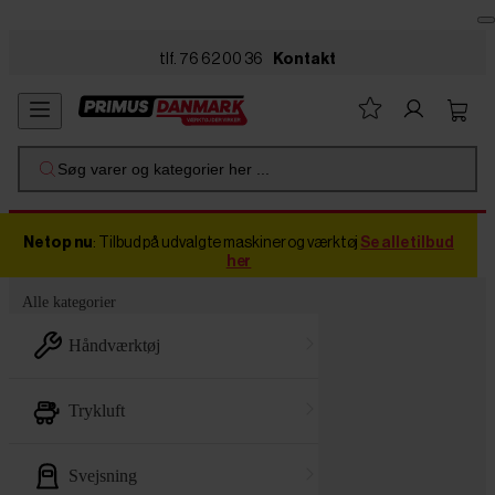
Skip to main content
tlf. 76 62 00 36
Kontakt
Søg varer og kategorier her ...
Netop nu
: Tilbud på udvalgte maskiner og værktøj
Se alle tilbud
her
Alle kategorier
håndværktøj
trykluft
svejsning