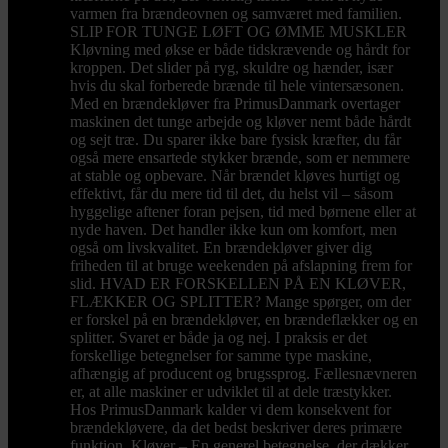
varmen fra brændeovnen og samværet med familien.
SLIP FOR TUNGE LØFT OG ØMME MUSKLER
Kløvning med økse er både tidskrævende og hårdt for
kroppen. Det slider på ryg, skuldre og hænder, især
hvis du skal forberede brænde til hele vintersæsonen.
Med en brændekløver fra PrimusDanmark overtager
maskinen det tunge arbejde og kløver nemt både hårdt
og sejt træ. Du sparer ikke bare fysisk kræfter, du får
også mere ensartede stykker brænde, som er nemmere
at stable og opbevare. Når brændet kløves hurtigt og
effektivt, får du mere tid til det, du helst vil – såsom
hyggelige aftener foran pejsen, tid med børnene eller at
nyde haven. Det handler ikke kun om komfort, men
også om livskvalitet. En brændekløver giver dig
friheden til at bruge weekenden på afslapning frem for
slid. HVAD ER FORSKELLEN PÅ EN KLØVER,
FLÆKKER OG SPLITTER? Mange spørger, om der
er forskel på en brændekløver, en brændeflækker og en
splitter. Svaret er både ja og nej. I praksis er det
forskellige betegnelser for samme type maskine,
afhængig af producent og brugssprog. Fællesnævneren
er, at alle maskiner er udviklet til at dele træstykker.
Hos PrimusDanmark kalder vi dem konsekvent for
brændekløvere, da det bedst beskriver deres primære
funktion. Kløver – En generel betegnelse, der dækker