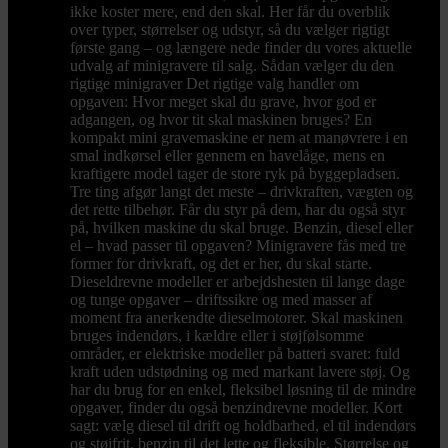
ikke koster mere, end den skal. Her får du overblik
over typer, størrelser og udstyr, så du vælger rigtigt
første gang – og længere nede finder du vores aktuelle
udvalg af minigravere til salg. Sådan vælger du den
rigtige minigraver Det rigtige valg handler om
opgaven: Hvor meget skal du grave, hvor god er
adgangen, og hvor tit skal maskinen bruges? En
kompakt mini gravemaskine er nem at manøvrere i en
smal indkørsel eller gennem en havelåge, mens en
kraftigere model tager de store ryk på byggepladsen.
Tre ting afgør langt det meste – drivkraften, vægten og
det rette tilbehør. Får du styr på dem, har du også styr
på, hvilken maskine du skal bruge. Benzin, diesel eller
el – hvad passer til opgaven? Minigravere fås med tre
former for drivkraft, og det er her, du skal starte.
Dieseldrevne modeller er arbejdshesten til lange dage
og tunge opgaver – driftssikre og med masser af
moment fra anerkendte dieselmotorer. Skal maskinen
bruges indendørs, i kældre eller i støjfølsomme
områder, er elektriske modeller på batteri svaret: fuld
kraft uden udstødning og med markant lavere støj. Og
har du brug for en enkel, fleksibel løsning til de mindre
opgaver, finder du også benzindrevne modeller. Kort
sagt: vælg diesel til drift og holdbarhed, el til indendørs
og støjfrit, benzin til det lette og fleksible. Størrelse og