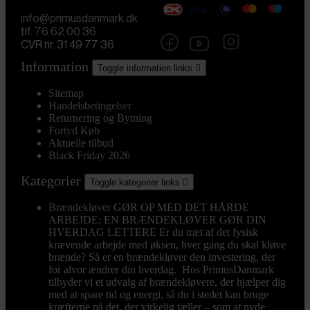
info@primusdanmark.dk
tlf. 76 62 00 36
CVR nr. 31 49 77 36
Information
Toggle information links

Sitemap
Handelsbetingelser
Returnering og Bytning
Fortyd Køb
Aktuelle tilbud
Black Friday 2026
Kategorier
Toggle kategorier links

Brændekløver
GØR OP MED DET HÅRDE
ARBEJDE: EN BRÆNDEKLØVER GØR DIN
HVERDAG LETTERE Er du træt af det fysisk
krævende arbejde med øksen, hver gang du skal kløve
brænde? Så er en brændekløver den investering, der
for alvor ændrer din hverdag. Hos PrimusDanmark
tilbyder vi et udvalg af brændekløvere, der hjælper dig
med at spare tid og energi, så du i stedet kan bruge
kræfterne på det, der virkelig tæller – som at nyde