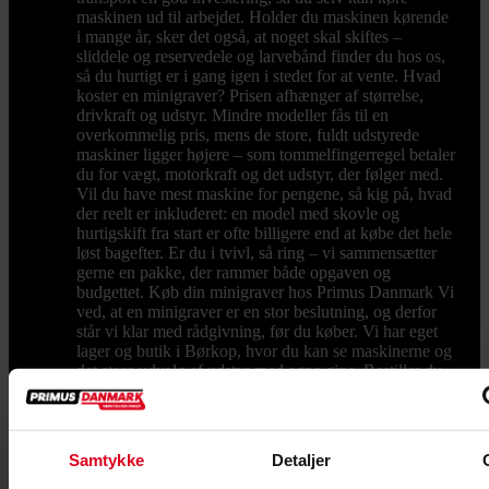
maskinen ud til arbejdet. Holder du maskinen kørende
i mange år, sker det også, at noget skal skiftes –
sliddele og reservedele og larvebånd finder du hos os,
så du hurtigt er i gang igen i stedet for at vente. Hvad
koster en minigraver? Prisen afhænger af størrelse,
drivkraft og udstyr. Mindre modeller fås til en
overkommelig pris, mens de store, fuldt udstyrede
maskiner ligger højere – som tommelfingerregel betaler
du for vægt, motorkraft og det udstyr, der følger med.
Vil du have mest maskine for pengene, så kig på, hvad
der reelt er inkluderet: en model med skovle og
hurtigskift fra start er ofte billigere end at købe det hele
løst bagefter. Er du i tvivl, så ring – vi sammensætter
gerne en pakke, der rammer både opgaven og
budgettet. Køb din minigraver hos Primus Danmark Vi
ved, at en minigraver er en stor beslutning, og derfor
står vi klar med rådgivning, før du køber. Vi har eget
lager og butik i Børkop, hvor du kan se maskinerne og
det store udvalg af udstyr med egne øjne. Bestiller du
på hverdage før kl. 12.00, pakker og sender vi som
udgangspunkt samme dag, så du ikke skal vente på at
komme i gang. Se udvalget herunder, eller ring til os på
76 62 00 36 og få hjælp til at vælge den rigtige
Samtykke
Detaljer
maskine til din næste opgave. Ofte stillede spørgsmål
Hvad koster en minigraver? En minigraver kan