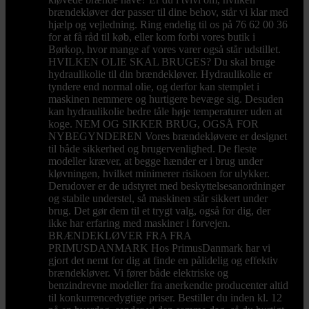
brændekløver der passer til dine behov, står vi klar med
hjælp og vejledning. Ring endelig til os på 76 62 00 36
for at få råd til køb, eller kom forbi vores butik i
Børkop, hvor mange af vores varer også står udstillet.
HVILKEN OLIE SKAL BRUGES? Du skal bruge
hydraulikolie til din brændekløver. Hydraulikolie er
tyndere end normal olie, og derfor kan stemplet i
maskinen nemmere og hurtigere bevæge sig. Desuden
kan hydraulikolie bedre tåle høje temperaturer uden at
koge. NEM OG SIKKER BRUG, OGSÅ FOR
NYBEGYNDEREN Vores brændekløvere er designet
til både sikkerhed og brugervenlighed. De fleste
modeller kræver, at begge hænder er i brug under
kløvningen, hvilket minimerer risikoen for ulykker.
Derudover er de udstyret med beskyttelsesanordninger
og stabile understel, så maskinen står sikkert under
brug. Det gør dem til et trygt valg, også for dig, der
ikke har erfaring med maskiner i forvejen.
BRÆNDEKLØVER FRA FRA
PRIMUSDANMARK Hos PrimusDanmark har vi
gjort det nemt for dig at finde en pålidelig og effektiv
brændekløver. Vi fører både elektriske og
benzindrevne modeller fra anerkendte producenter altid
til konkurrencedygtige priser. Bestiller du inden kl. 12