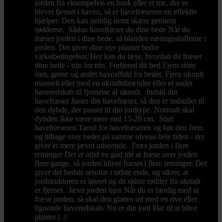
jorden fra eksempelvis en busk eller et træ, der er
blevet fjernet i haven, så er havefræseren en effektiv
hjælper. Den kan nemlig nemt skære gennem
rødderne. Sådan havefræser du dine bede Når du
fræser jorden i dine bede, så blandes næringsstofferne i
jorden. Det giver dine nye planter bedre
vækstbetingelser. Her kan du læse, hvordan du fræser
dine bede - trin for trin. Forbered dit bed Fjern store
sten, grene og andet haveaffald fra bedet. Fjern ukrudt
manuelt eller med en ukrudtsbrænder eller et andet
haveredskab til fjernelse af ukrudt. Indstil din
havefræser Juster din havefræser, så den er indstillet til
den dybde, der passer til din jordtype. Normalt skal
dybden ikke være mere end 15-20 cm. Start
havefræseren Tænd for havefræseren og kør den frem
og tilbage over bedet på samme niveau hele tiden - det
giver et mere jævnt udseende. Fræs jorden i flere
retninger Det er altid en god idé at fræse over jorden
flere gange, så jorden bliver fræset i flere retninger. Det
giver det bedste resultat i sidste ende, og sikrer, at
jordstrukturen er løsnet og de sidste rødder fra ukrudt
er fjernet. Jævn jorden igen Når du er færdig med at
fræse jorden, så skal den glattes ud med en rive eller
lignende haveredskab. Nu er din jord klar til at blive
plantet i. //