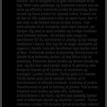
fræsere, der er designet til at gøre havearbejde til en
leg! Med vores pålidelige og kraftfulde fræsere kan du
nemt og effektivt forberede jorden til plantning, fjerne
ukrudt og løsne jorden for optimal vækst. Uanset om
du har en lille køkkenhave eller en større have, har vi
den rette walk-behind fræser til dine behov. Gør
havearbejdet til en fornøjelse med vores fræsere, der
hjælper dig med at opnå smukke og frodige resultater
med minimal indsats. Hvad kan man bruge en
havefræser til? En havefræser er alsidig og har mange
funktioner i haven. Her kan du se nogle eksempler på
opgaver i haven, som din havefræser kan hjælpe med
at løse: Forberede jorden til plantning Havefræsere er
ideelle til at forberede jorden, så den bliver klar til
plantning. Fræseren løsner jorden og fjerner ukrudt og
sten, og den kan også hjælpe med at få gødning eller
kompost blandet godt i jorden, så strukturen og
næringen i jorden forbedres. Fjerne græs i et område
Vil du fjerne græs fra et område i haven, så er
havefræseren et effektivt redskab. Luftning af jorden
Havefræseren er god til luftning af jorden. Ved at køre
fræseren over jorden og lufte den, forbedres
jordstrukturen i din have, og den kan samtidig hjælpe
med at bekæmpe ukrudt og skadedyr i jorden. Fjerne
rodnettet i jorden Vil du have fjernet et kraftigt rodnet i