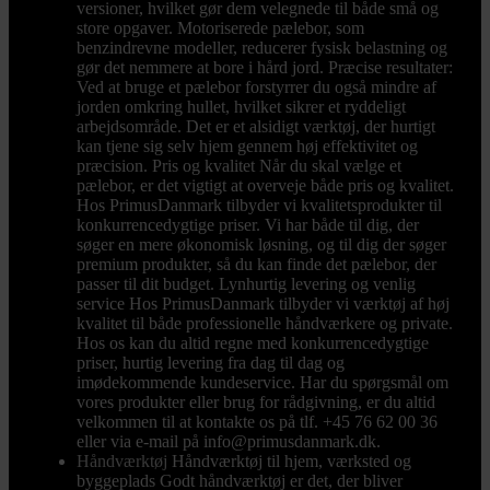
versioner, hvilket gør dem velegnede til både små og
store opgaver. Motoriserede pælebor, som
benzindrevne modeller, reducerer fysisk belastning og
gør det nemmere at bore i hård jord. Præcise resultater:
Ved at bruge et pælebor forstyrrer du også mindre af
jorden omkring hullet, hvilket sikrer et ryddeligt
arbejdsområde. Det er et alsidigt værktøj, der hurtigt
kan tjene sig selv hjem gennem høj effektivitet og
præcision. Pris og kvalitet Når du skal vælge et
pælebor, er det vigtigt at overveje både pris og kvalitet.
Hos PrimusDanmark tilbyder vi kvalitetsprodukter til
konkurrencedygtige priser. Vi har både til dig, der
søger en mere økonomisk løsning, og til dig der søger
premium produkter, så du kan finde det pælebor, der
passer til dit budget. Lynhurtig levering og venlig
service Hos PrimusDanmark tilbyder vi værktøj af høj
kvalitet til både professionelle håndværkere og private.
Hos os kan du altid regne med konkurrencedygtige
priser, hurtig levering fra dag til dag og
imødekommende kundeservice. Har du spørgsmål om
vores produkter eller brug for rådgivning, er du altid
velkommen til at kontakte os på tlf. +45 76 62 00 36
eller via e-mail på info@primusdanmark.dk.
Håndværktøj
Håndværktøj til hjem, værksted og
byggeplads Godt håndværktøj er det, der bliver