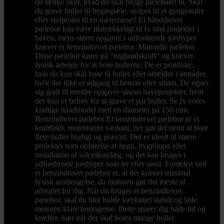
du tænke over, hvad du skal bruge pæleboret til. Skal
du grave huller til hegnspæle, stolper til et gyngestativ
eller stolpesko til en træterrasse? Et hånddrevet
pælebor kan være tilstrækkeligt til fx små projekter i
haven, mens større opgaver i udfordrende jordtyper
kræver et benzindrevet pælebor. Manuelle pælebor
Disse pælebor kører på “rugbrødskraft” og kræver
fysisk arbejde for at bore hullerne. De er praktiske,
hvis du kun skal bore få huller eller arbejder i områder,
hvor der ikke er adgang til benzin eller strøm. De egner
sig godt til mindre opgaver såsom haveprojekter, hvor
der kun er behov for at grave et par huller. Se fx vores
kraftige håndmodel med en diameter på 150 mm.
Benzindrevet pælebor Et benzindrevet pælebor er et
kraftfuldt, motoriseret værktøj, der gør det nemt at bore
flere huller hurtigt og præcist. Det er ideelt til større
projekter som opførelse af hegn, bygninger eller
installation af solcelleanlæg, og det kan bruges i
udfordrende jordtyper som ler eller sand. Fordelen ved
et benzindrevet pælebor er, at det kræver minimal
fysisk anstrengelse, da motoren gør det meste af
arbejdet for dig. Når du bruger et benzindrevet
pælebor, skal du blot holde værktøjet stabilt og lade
motoren klare boringerne. Dette sparer dig både tid og
kræfter, især når der skal bores mange huller.