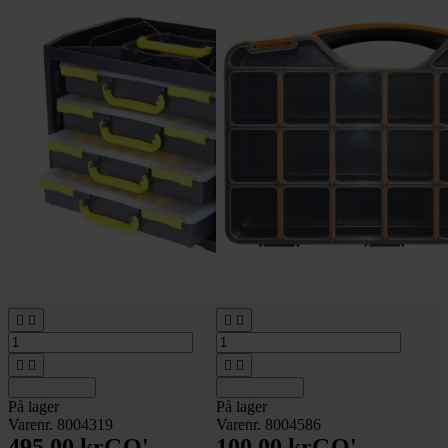








Tilføj til kurv
Tilføj til kurv
På lager
På lager
Varenr. 8004319
Varenr. 8004586
495,00 kr
GO'
100,00 kr
GO'