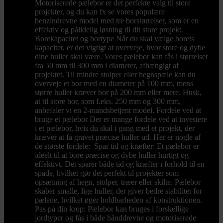
Motoriserede pælebor er det perfekte valg til store
projekter, og du kan fx se vores populære
benzindrevne model med tre borstørrelser, som er en
effektiv og pålidelig løsning til dit store projekt.
Borekapacitet og bortype Når du skal vælge borets
kapacitet, er det vigtigt at overveje, hvor store og dybe
dine huller skal være. Vores pælebor kan fås i størrelser
fra 50 mm til 300 mm i diameter, afhængigt af
projektet. Til mindre stolper eller hegnspæle kan du
overveje et bor med en diameter på 100 mm, mens
større huller kræver bor på 200 mm eller mere. Husk,
at til store bor, som f.eks. 250 mm og 300 mm,
anbefaler vi en 2-mandsbetjent model. Fordele ved at
bruge et pælebor Der er mange fordele ved at investere
i et pælebor, hvis du skal i gang med et projekt, der
kræver at få gravet præcise huller ud. Her er nogle af
de største fordele: Spar tid og kræfter: Et pælebor er
ideelt til at bore præcise og dybe huller hurtigt og
effektivt. Det sparer både tid og kræfter i forhold til en
spade, hvilket gør det perfekt til projekter som
opsætning af hegn, stolper, træer eller skilte. Pælebor
skaber smalle, lige huller, der giver bedre stabilitet for
pælene, hvilket øger holdbarheden af konstruktionen.
Pas på din krop: Pælebor kan bruges i forskellige
jordtyper og fås i både hånddrevne og motoriserede