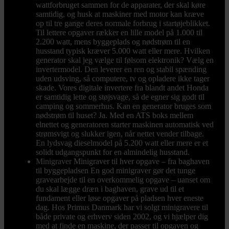
wattforbruget sammen for de apparater, der skal køre
samtidig, og husk at maskiner med motor kan kræve
op til tre gange deres normale forbrug i startøjeblikket.
Til lettere opgaver rækker en lille model på 1.000 til
2.200 watt, mens byggeplads og nødstrøm til en
husstand typisk kræver 5.000 watt eller mere. Hvilken
generator skal jeg vælge til følsom elektronik? Vælg en
invertermodel. Den leverer en ren og stabil spænding
uden udsving, så computere, tv og opladere ikke tager
skade. Vores digitale invertere fra blandt andet Honda
er samtidig lette og støjsvage, så de egner sig godt til
camping og sommerhus. Kan en generator bruges som
nødstrøm til huset? Ja. Med en ATS boks mellem
elnettet og generatoren starter maskinen automatisk ved
strømsvigt og slukker igen, når nettet vender tilbage.
En lydsvag dieselmodel på 5.200 watt eller mere er et
solidt udgangspunkt for en almindelig husstand.
Minigraver
Minigraver til hver opgave – fra baghaven
til byggepladsen En god minigraver gør det tunge
gravearbejde til en overkommelig opgave – uanset om
du skal lægge dræn i baghaven, grave ud til et
fundament eller løse opgaver på pladsen hver eneste
dag. Hos Primus Danmark har vi solgt minigravere til
både private og erhverv siden 2002, og vi hjælper dig
med at finde en maskine, der passer til opgaven og