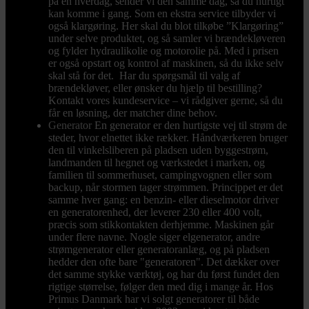
på en hverdag, sender vi den samme dag, så du hurtigt
kan komme i gang. Som en ekstra service tilbyder vi
også klargøring. Her skal du blot tilkøbe ”Klargøring”
under selve produktet, og så samler vi brændekløveren
og fylder hydraulikolie og motorolie på. Med i prisen
er også opstart og kontrol af maskinen, så du ikke selv
skal stå for det. Har du spørgsmål til valg af
brændekløver, eller ønsker du hjælp til bestilling?
Kontakt vores kundeservice – vi rådgiver gerne, så du
får en løsning, der matcher dine behov.
Generator
En generator er den hurtigste vej til strøm de
steder, hvor elnettet ikke rækker. Håndværkeren bruger
den til vinkelsliberen på pladsen uden byggestrøm,
landmanden til hegnet og værkstedet i marken, og
familien til sommerhuset, campingvognen eller som
backup, når stormen tager strømmen. Princippet er det
samme hver gang: en benzin- eller dieselmotor driver
en generatorenhed, der leverer 230 eller 400 volt,
præcis som stikkontakten derhjemme. Maskinen går
under flere navne. Nogle siger elgenerator, andre
strømgenerator eller generatoranlæg, og på pladsen
hedder den ofte bare "generatoren". Det dækker over
det samme stykke værktøj, og har du først fundet den
rigtige størrelse, følger den med dig i mange år. Hos
Primus Danmark har vi solgt generatorer til både