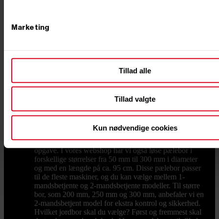
opkørselsrampe til maskinens vægt.
Pælebor
Hos PrimusDanmark finder du pælebor, både
til privat og professionelt brug. Uanset om du har brug
for et benzindrevet pælebor til større projekter eller et
Marketing
hånddrevet pælebor til mindre opgaver, har vi det rette
værktøj til dig. Det rette pælebor giver dig præcision
og effektivitet, når du skal grave huller til eksempelvis
hegnspæle, stolper eller plantning af træer. Læs mere
Tillad alle
om pælebor nederst på siden eller gå på opdagelse
blandt vores produkter. Valg af det rigtige pælebor Når
du vælger et pælebor, er det vigtigt at overveje
projektets omfang, jordens beskaffenhed og antallet af
Tillad valgte
huller, der skal graves. Uanset om du skal bruge et
benzindrevet pælebor til en større byggeopgave eller et
hånddrevet pælebor til mindre haveprojekter, kan du
Kun nødvendige cookies
hos PrimusDanmark finde et bredt udvalg af begge
typer, så du kan finde det perfekte værktøj til netop din
opgave. I vores webshop har vi også løse pælebor i
forskellige størrelser fra 50 mm til 300 mm i diameter
og med en længde på ca. 95 cm. Disse pælebor passer
til de fleste maskiner, og du kan vælge mellem 1-
mandsbetjente og 2-mandsbetjente modeller. Til større
bor, som 200 mm, 250 mm og 300 mm, anbefaler vi en
2-mandsbetjent model for ekstra kontrol og sikkerhed.
Hvilket jordbor skal du vælge? Først og fremmest skal