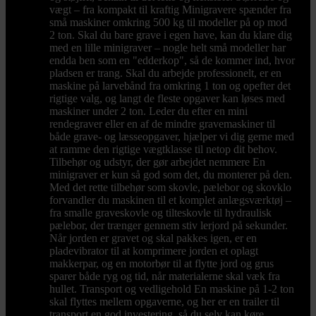
vægt – fra kompakt til kraftig Minigravere spænder fra
små maskiner omkring 500 kg til modeller på op mod
2 ton. Skal du bare grave i egen have, kan du klare dig
med en lille minigraver – nogle helt små modeller har
endda ben som en "edderkop", så de kommer ind, hvor
pladsen er trang. Skal du arbejde professionelt, er en
maskine på larvebånd fra omkring 1 ton og opefter det
rigtige valg, og langt de fleste opgaver kan løses med
maskiner under 2 ton. Leder du efter en mini
rendegraver eller en af de mindre gravemaskiner til
både grave- og læsseopgaver, hjælper vi dig gerne med
at ramme den rigtige vægtklasse til netop dit behov.
Tilbehør og udstyr, der gør arbejdet nemmere En
minigraver er kun så god som det, du monterer på den.
Med det rette tilbehør som skovle, pælebor og skovklo
forvandler du maskinen til et komplet anlægsværktøj –
fra smalle graveskovle og tilteskovle til hydraulisk
pælebor, der trænger gennem stiv lerjord på sekunder.
Når jorden er gravet og skal pakkes igen, er en
pladevibrator til at komprimere jorden et oplagt
makkerpar, og en motorbør til at flytte jord og grus
sparer både ryg og tid, når materialerne skal væk fra
hullet. Transport og vedligehold En maskine på 1-2 ton
skal flyttes mellem opgaverne, og her er en trailer til
transport en god investering, så du selv kan køre