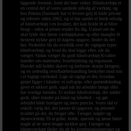
liggende fremme, fordi det bare virker. Håndværktøj er
en central del af vores samlede udvalg af værktøj, og
hos Primus Danmark har vi leveret grej til både private
og erhverv siden 2002, og vi har samlet et bredt udvalg
af håndværktøj i en kvalitet, der kan holde til at blive
brugt – uden at prisen render fra dig. Uanset om du
skal fylde den første værktøjskasse op eller mangler ét
bestemt stykke grej til dagens opgave, finder du det
her. Nedenfor får du overblik over de vigtigste typer
håndværktøj, og hvad du skal kigge efter, når du
vælger. Sådan vælger du godt håndværktøj Kvalitet
handler om materialer, forarbejdning og ergonomi.
Hærdet stål holder skæret og kæberne skarpe længere,
og en ordentlig overfladebehandling beskytter mod rust
i et fugtigt værksted. Lige så vigtigt er det, hvordan
grejet ligger i hånden: et soft-grip- eller gummihåndtag
giver et sikkert greb, også når du arbejder længe eller
har svedige hænder. Et stykke håndværktøj, der sidder
godt, sliter mindre på hånd og håndled – og gør
arbejdet både hurtigere og mere præcist. Vores råd er
enkelt: vælg det, der passer til opgaven, og prioritér
kvalitet på det, du bruger ofte. Tænger, nøgler og
skrueværktøj Til at gribe, holde, spænde og løsne hører
nogle af de mest brugte stykker grej. I tænger og
klippeværktøj finder du alt fra kombinationstænger og