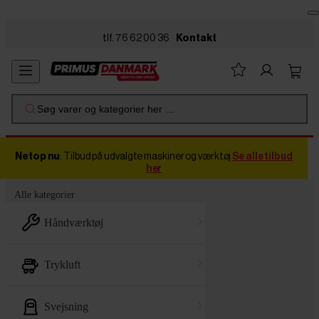
Skip to main content
tlf. 76 62 00 36
Kontakt
Søg varer og kategorier her ...
Netop nu
: Tilbud på udvalgte maskiner og værktøj
Se alle tilbud
her
Alle kategorier
håndværktøj
trykluft
svejsning