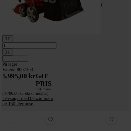
GSH6501B løvsuger




Tilføj til kurv
På lager
Varenr. 8007363
5.995,00 kr
GO'
PRIS
inkl. moms
(4.796,00 kr. ekskl. moms.)
Løvsuger med benzinmotor
og 150 liter pose