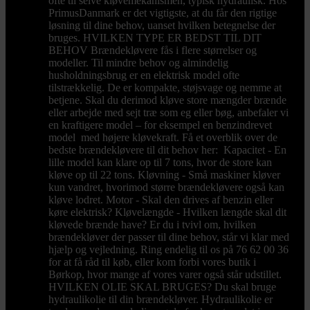
ofte til selve kløvemekanismen, typisk hydraulisk. Hos
PrimusDanmark er det vigtigste, at du får den rigtige
løsning til dine behov, uanset hvilken betegnelse der
bruges. HVILKEN TYPE ER BEDST TIL DIT
BEHOV Brændekløvere fås i flere størrelser og
modeller. Til mindre behov og almindelig
husholdningsbrug er en elektrisk model ofte
tilstrækkelig. De er kompakte, støjsvage og nemme at
betjene. Skal du derimod kløve store mængder brænde
eller arbejde med sejt træ som eg eller bøg, anbefaler vi
en kraftigere model – for eksempel en benzindrevet
model med højere kløvekraft. Få et overblik over de
bedste brændekløvere til dit behov her: Kapacitet - En
lille model kan klare op til 7 tons, hvor de store kan
kløve op til 22 tons. Kløvning - Små maskiner kløver
kun vandret, hvorimod større brændekløvere også kan
kløve lodret. Motor - Skal den drives af benzin eller
køre elektrisk? Kløvelængde - Hvilken længde skal dit
kløvede brænde have? Er du i tvivl om, hvilken
brændekløver der passer til dine behov, står vi klar med
hjælp og vejledning. Ring endelig til os på 76 62 00 36
for at få råd til køb, eller kom forbi vores butik i
Børkop, hvor mange af vores varer også står udstillet.
HVILKEN OLIE SKAL BRUGES? Du skal bruge
hydraulikolie til din brændekløver. Hydraulikolie er