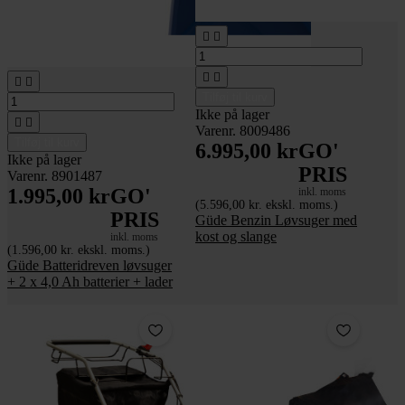






Tilføj til kurv
Ikke på lager


Varenr. 8009486
Tilføj til kurv
6.995,00 kr
GO'
Ikke på lager
PRIS
Varenr. 8901487
1.995,00 kr
GO'
inkl. moms
(5.596,00 kr. ekskl. moms.)
PRIS
Güde Benzin Løvsuger med
kost og slange
inkl. moms
(1.596,00 kr. ekskl. moms.)
Güde Batteridreven løvsuger
+ 2 x 4,0 Ah batterier + lader