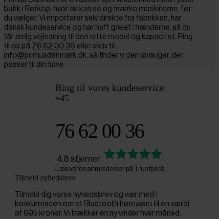
butik i Børkop, hvor du kan se og mærke maskinerne, før
du vælger. Vi importerer selv direkte fra fabrikken, har
dansk kundeservice og har haft grejet i hænderne, så du
får ærlig vejledning til den rette model og kapacitet. Ring
til os på
76 62 00 36
eller skriv til
info@primusdanmark.dk, så finder vi den løvsuger, der
passer til din have.
Ring til vores kundeservice
+45
76 62 00 36
4.8 stjerner
Læs vores anmeldelser på Trustpilot
Tilmeld nyhedsbrev
Tilmeld dig vores nyhedsbrev og vær med i
konkurrencen om et Bluetooth høreværn til en værdi
af 695 kroner. Vi trækker en ny vinder hver måned.