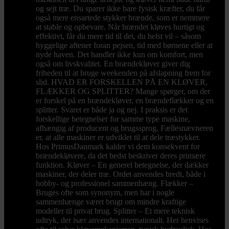
og sejt træ. Du sparer ikke bare fysisk kræfter, du får
også mere ensartede stykker brænde, som er nemmere
at stable og opbevare. Når brændet kløves hurtigt og
effektivt, får du mere tid til det, du helst vil – såsom
hyggelige aftener foran pejsen, tid med børnene eller at
nyde haven. Det handler ikke kun om komfort, men
også om livskvalitet. En brændekløver giver dig
friheden til at bruge weekenden på afslapning frem for
slid. HVAD ER FORSKELLEN PÅ EN KLØVER,
FLÆKKER OG SPLITTER? Mange spørger, om der
er forskel på en brændekløver, en brændeflækker og en
splitter. Svaret er både ja og nej. I praksis er det
forskellige betegnelser for samme type maskine,
afhængig af producent og brugssprog. Fællesnævneren
er, at alle maskiner er udviklet til at dele træstykker.
Hos PrimusDanmark kalder vi dem konsekvent for
brændekløvere, da det bedst beskriver deres primære
funktion. Kløver – En generel betegnelse, der dækker
maskiner, der deler træ. Ordet anvendes bredt, både i
hobby- og professionel sammenhæng. Flækker –
Bruges ofte som synonym, men har i nogle
sammenhænge været brugt om mindre kraftige
modeller til privat brug. Splitter – Et mere teknisk
udtryk, der især anvendes internationalt. Her henvises