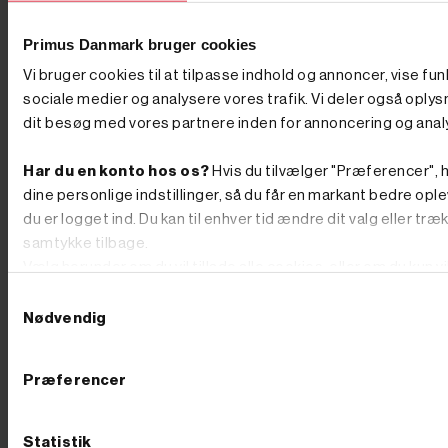
Primus Danmark bruger cookies
Vi bruger cookies til at tilpasse indhold og annoncer, vise fun
sociale medier og analysere vores trafik. Vi deler også oply
dit besøg med vores partnere inden for annoncering og anal
Har du en konto hos os?
Hvis du tilvælger "Præferencer", h
dine personlige indstillinger, så du får en markant bedre ople
du er logget ind. Du kan til enhver tid ændre dit valg eller træ




samtykke tilbage.
Vælg herunder om du vil tillade alle cookies, eller om du kun v




teknisk nødvendige.
Tilføj til kurv
Tilføj til kurv
Samtykkevalg
På lager
På lager
Nødvendig
Varenr. 8009162
Varenr. 8009163
125,00 kr
GO'
165,00 kr
GO'
PRIS
PRIS
Præferencer
inkl. moms
inkl. moms
(100,00 kr. ekskl. moms.)
(132,00 kr. ekskl. moms.)
Rem O470 til løvsuger_nr.
Rem Z520 til løvsuger_nr.
Statistik