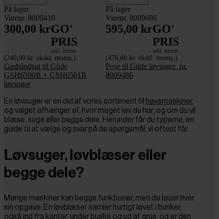
På lager
På lager
Varenr. 8009410
Varenr. 8009696
300,00 kr
GO'
595,00 kr
GO'
PRIS
PRIS
inkl. moms
inkl. moms
(240,00 kr. ekskl. moms.)
(476,00 kr. ekskl. moms.)
Gashåndtag til Güde
Pose til Güde løvsuger_nr.
GSH6500B + GSH6501B
8009486
løvsuger
En løvsuger er en del af vores sortiment til
havemaskiner
,
og valget afhænger af, hvor meget løv du har, og om du vil
blæse, suge eller begge dele. Herunder får du typerne, en
guide til at vælge og svar på de spørgsmål, vi oftest får.
Løvsuger, løvblæser eller
begge dele?
Mange maskiner kan begge funktioner, men de løser hver
sin opgave. En løvblæser samler hurtigt løvet i bunker,
også ind fra kanter, under buske og ud af grus, og er den