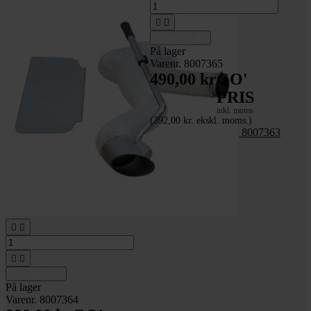


Tilføj til kurv
På lager
Varenr. 8007365
490,00 kr
GO'
PRIS
inkl. moms
(392,00 kr. ekskl. moms.)
Kost til løvsuger_nr. 8007363




Tilføj til kurv
På lager
Varenr. 8007364