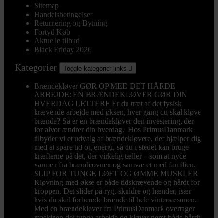
Sitemap
Handelsbetingelser
Returnering og Bytning
Fortyd Køb
Aktuelle tilbud
Black Friday 2026
Kategorier
Toggle kategorier links

Brændekløver
GØR OP MED DET HÅRDE
ARBEJDE: EN BRÆNDEKLØVER GØR DIN
HVERDAG LETTERE Er du træt af det fysisk
krævende arbejde med øksen, hver gang du skal kløve
brænde? Så er en brændekløver den investering, der
for alvor ændrer din hverdag. Hos PrimusDanmark
tilbyder vi et udvalg af brændekløvere, der hjælper dig
med at spare tid og energi, så du i stedet kan bruge
kræfterne på det, der virkelig tæller – som at nyde
varmen fra brændeovnen og samværet med familien.
SLIP FOR TUNGE LØFT OG ØMME MUSKLER
Kløvning med økse er både tidskrævende og hårdt for
kroppen. Det slider på ryg, skuldre og hænder, især
hvis du skal forberede brænde til hele vintersæsonen.
Med en brændekløver fra PrimusDanmark overtager
maskinen det tunge arbejde og kløver nemt både hårdt