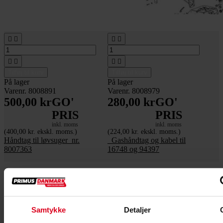








Tilføj til kurv
Tilføj til kurv
På lager
På lager
Varenr. 8008891
Varenr. 8008979
500,00 kr
GO'
280,00 kr
GO'
PRIS
PRIS
inkl. moms
inkl. moms
(400,00 kr. ekskl. moms.)
(224,00 kr. ekskl. moms.)
Håndtag til løvsuger_nr.
_Gashåndtag og kabel til
8007363
16748 og 94397
Samtykke
Detaljer