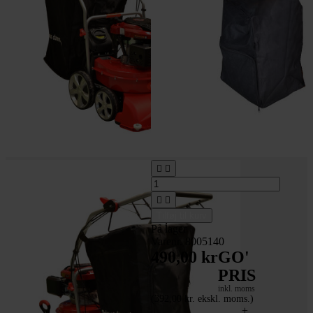




Tilføj til kurv
På lager
Varenr. 8005140
490,00 kr
GO'
PRIS
inkl. moms
(392,00 kr. ekskl. moms.)
Pose til GSH6500B +