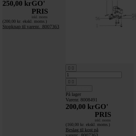
250,00 kr
GO'
PRIS
inkl. moms
(200,00 kr. ekskl. moms.)
Stopknap til varenr._8007363




Tilføj til kurv
På lager
Varenr. 8008491
200,00 kr
GO'
PRIS
inkl. moms
(160,00 kr. ekskl. moms.)
Beslag til kost på
varenr._8007363