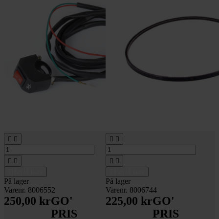








Tilføj til kurv
Tilføj til kurv
På lager
På lager
Varenr. 8006552
Varenr. 8006744
250,00 kr
GO'
225,00 kr
GO'
PRIS
PRIS