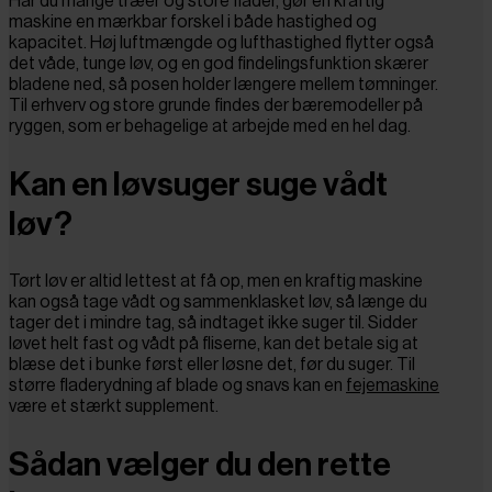
Har du mange træer og store flader, gør en kraftig
maskine en mærkbar forskel i både hastighed og
kapacitet. Høj luftmængde og lufthastighed flytter også
det våde, tunge løv, og en god findelingsfunktion skærer
bladene ned, så posen holder længere mellem tømninger.
Til erhverv og store grunde findes der bæremodeller på
ryggen, som er behagelige at arbejde med en hel dag.
Kan en løvsuger suge vådt
løv?
Tørt løv er altid lettest at få op, men en kraftig maskine
kan også tage vådt og sammenklasket løv, så længe du
tager det i mindre tag, så indtaget ikke suger til. Sidder
løvet helt fast og vådt på fliserne, kan det betale sig at
blæse det i bunke først eller løsne det, før du suger. Til
større fladerydning af blade og snavs kan en
fejemaskine
være et stærkt supplement.
Sådan vælger du den rette