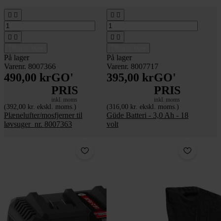








Tilføj til kurv
Tilføj til kurv
På lager
På lager
Varenr. 8007366
Varenr. 8007717
490,00 kr
GO'
395,00 kr
GO'
PRIS
PRIS
inkl. moms
inkl. moms
(392,00 kr. ekskl. moms.)
(316,00 kr. ekskl. moms.)
Plænelufter/mosfjerner til
Güde Batteri - 3,0 Ah - 18
løvsuger_nr. 8007363
volt