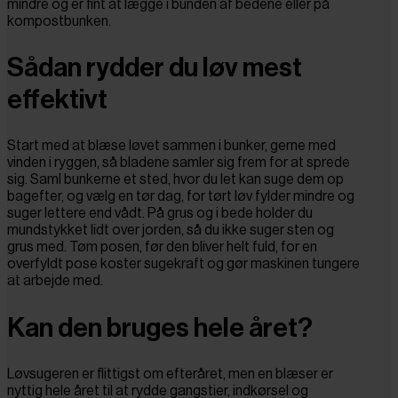
mindre og er fint at lægge i bunden af bedene eller på
kompostbunken.
Sådan rydder du løv mest
effektivt
Start med at blæse løvet sammen i bunker, gerne med
vinden i ryggen, så bladene samler sig frem for at sprede
sig. Saml bunkerne et sted, hvor du let kan suge dem op
bagefter, og vælg en tør dag, for tørt løv fylder mindre og
suger lettere end vådt. På grus og i bede holder du
mundstykket lidt over jorden, så du ikke suger sten og
grus med. Tøm posen, før den bliver helt fuld, for en
overfyldt pose koster sugekraft og gør maskinen tungere
at arbejde med.
Kan den bruges hele året?
Løvsugeren er flittigst om efteråret, men en blæser er
nyttig hele året til at rydde gangstier, indkørsel og