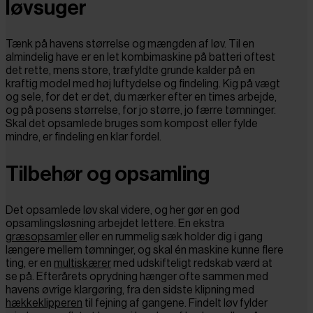
løvsuger
Tænk på havens størrelse og mængden af løv. Til en
almindelig have er en let kombimaskine på batteri oftest
det rette, mens store, træfyldte grunde kalder på en
kraftig model med høj luftydelse og findeling. Kig på vægt
og sele, for det er det, du mærker efter en times arbejde,
og på posens størrelse, for jo større, jo færre tømninger.
Skal det opsamlede bruges som kompost eller fylde
mindre, er findeling en klar fordel.
Tilbehør og opsamling
Det opsamlede løv skal videre, og her gør en god
opsamlingsløsning arbejdet lettere. En ekstra
græsopsamler
eller en rummelig sæk holder dig i gang
længere mellem tømninger, og skal én maskine kunne flere
ting, er en
multiskærer
med udskifteligt redskab værd at
se på. Efterårets oprydning hænger ofte sammen med
havens øvrige klargøring, fra den sidste klipning med
hækkeklipperen
til fejning af gangene. Findelt løv fylder