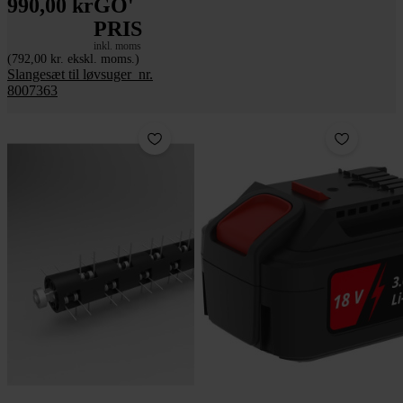
990,00 kr
GO'
PRIS
inkl. moms
(792,00 kr. ekskl. moms.)
Slangesæt til løvsuger_nr.
8007363