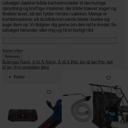
Udvalget dækker både batterimodeller til den hurtige
oprydning og kraftige maskiner, der både blæser, suger og
findeler løvet, så det fylder mindre i sækken. Mange er
kombimaskiner, så du både kan samle blade i bunke og
suge dem op. Vi rådgiver dig gerne om den rette model. Se
udvalget herunder, eller ring og få et hurtigt råd.
Filtrer produkter
Sorter efter:
Relevans
Relevans
Navn, A til Å
Navn, Å til A
Pris, lav til høj
Pris, høj
til lav
Nye produkter først
Pakke