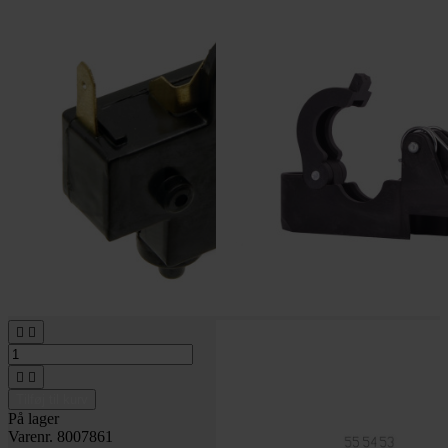




Tilføj til kurv
På lager
Varenr. 8007861