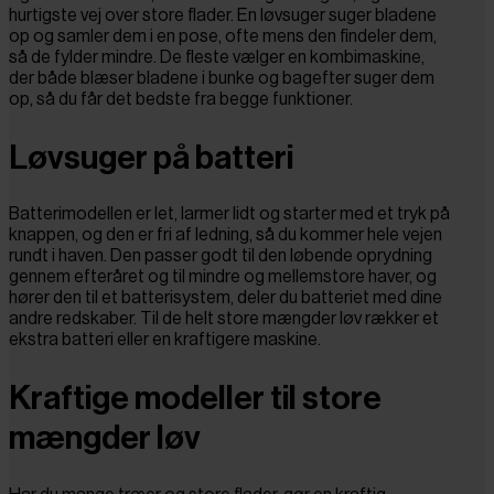
hurtigste vej over store flader. En løvsuger suger bladene
op og samler dem i en pose, ofte mens den findeler dem,
så de fylder mindre. De fleste vælger en kombimaskine,
der både blæser bladene i bunke og bagefter suger dem
op, så du får det bedste fra begge funktioner.
Løvsuger på batteri
Batterimodellen er let, larmer lidt og starter med et tryk på
knappen, og den er fri af ledning, så du kommer hele vejen
rundt i haven. Den passer godt til den løbende oprydning
gennem efteråret og til mindre og mellemstore haver, og
hører den til et batterisystem, deler du batteriet med dine
andre redskaber. Til de helt store mængder løv rækker et
ekstra batteri eller en kraftigere maskine.
Kraftige modeller til store
mængder løv