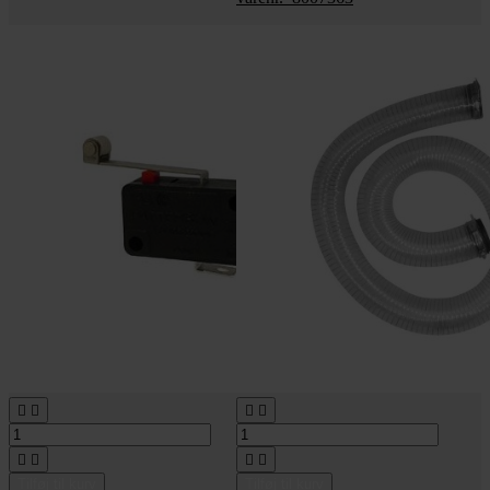








Tilføj til kurv
Tilføj til kurv