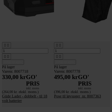








Tilføj til kurv
Tilføj til kurv
På lager
På lager
Varenr. 8007718
Varenr. 8007778
330,00 kr
GO'
495,00 kr
GO'
PRIS
PRIS
inkl. moms
inkl. moms
(264,00 kr. ekskl. moms.)
(396,00 kr. ekskl. moms.)
Güde Lader - dobbelt - til 18
Pose til løvsuger_nr. 8007363
volt batterier