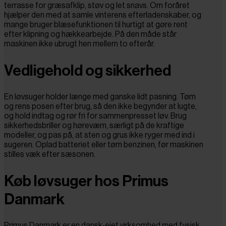
terrasse for græsafklip, støv og let snavs. Om foråret
hjælper den med at samle vinterens efterladenskaber, og
mange bruger blæsefunktionen til hurtigt at gøre rent
efter klipning og hækkearbejde. På den måde står
maskinen ikke ubrugt hen mellem to efterår.
Vedligehold og sikkerhed
En løvsuger holder længe med ganske lidt pasning. Tøm
og rens posen efter brug, så den ikke begynder at lugte,
og hold indtag og rør fri for sammenpresset løv. Brug
sikkerhedsbriller og høreværn, særligt på de kraftige
modeller, og pas på, at sten og grus ikke ryger med ind i
sugeren. Oplad batteriet eller tøm benzinen, før maskinen
stilles væk efter sæsonen.
Køb løvsuger hos Primus
Danmark
Primus Danmark er en dansk-ejet virksomhed med fysisk