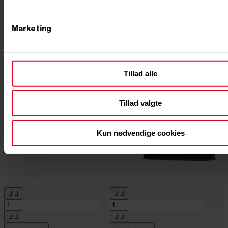
8007363
8007363
Marketing
Tillad alle
Tillad valgte
Kun nødvendige cookies








Tilføj til kurv
Tilføj til kurv