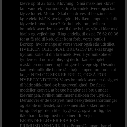
kløve op til 22 tons. Kløvning - Små maskiner kløver
kun vandret, hvorimod større brændekløvere også kan
kløve lodret. Motor - Skal den drives af benzin eller
køre elektrisk? Kløvelængde - Hvilken længde skal dit
kløvede brænde have? Er du i tvivl om, hvilken
brændekløver der passer til dine behov, står vi klar med
hjælp og vejledning. Ring endelig til os på 76 62 00 36
for at få råd til køb, eller kom forbi vores butik i
Børkop, hvor mange af vores varer også står udstillet.
HVILKEN OLIE SKAL BRUGES? Du skal bruge
hydraulikolie til din brændekløver. Hydraulikolie er
tyndere end normal olie, og derfor kan stemplet i
maskinen nemmere og hurtigere bevæge sig. Desuden
kan hydraulikolie bedre tåle høje temperaturer uden at
koge. NEM OG SIKKER BRUG, OGSÅ FOR
NYBEGYNDEREN Vores brændekløvere er designet
til både sikkerhed og brugervenlighed. De fleste
modeller kræver, at begge hænder er i brug under
kløvningen, hvilket minimerer risikoen for ulykker.
Derudover er de udstyret med beskyttelsesanordninger
og stabile understel, så maskinen står sikkert under
brug. Det gør dem til et trygt valg, også for dig, der
ikke har erfaring med maskiner i forvejen.
BRÆNDEKLØVER FRA FRA
PRIMUSDANMARK Hos PrimusDanmark har vi