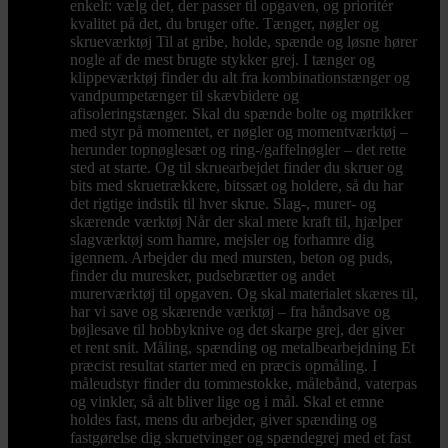
enkelt: vælg det, der passer til opgaven, og prioritér
kvalitet på det, du bruger ofte. Tænger, nøgler og
skrueværktøj Til at gribe, holde, spænde og løsne hører
nogle af de mest brugte stykker grej. I tænger og
klippeværktøj finder du alt fra kombinationstænger og
vandpumpetænger til skævbidere og
afisoleringstænger. Skal du spænde bolte og møtrikker
med styr på momentet, er nøgler og momentværktøj –
herunder topnøglesæt og ring-/gaffelnøgler – det rette
sted at starte. Og til skruearbejdet finder du skruer og
bits med skruetrækkere, bitssæt og holdere, så du har
det rigtige indstik til hver skrue. Slag-, murer- og
skærende værktøj Når der skal mere kraft til, hjælper
slagværktøj som hamre, mejsler og forhamre dig
igennem. Arbejder du med mursten, beton og puds,
finder du muresker, pudsebrætter og andet
murerværktøj til opgaven. Og skal materialet skæres til,
har vi save og skærende værktøj – fra håndsave og
bøjlesave til hobbyknive og det skarpe grej, der giver
et rent snit. Måling, spænding og metalbearbejdning Et
præcist resultat starter med en præcis opmåling. I
måleudstyr finder du tommestokke, målebånd, vaterpas
og vinkler, så alt bliver lige og i mål. Skal et emne
holdes fast, mens du arbejder, giver spænding og
fastgørelse dig skruetvinger og spændegrej med et fast