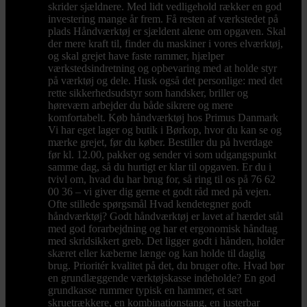
skrider sjældnere. Med lidt vedligehold rækker en god
investering mange år frem. Få resten af værkstedet på
plads Håndværktøj er sjældent alene om opgaven. Skal
der mere kraft til, finder du maskiner i vores elværktøj,
og skal grejet have faste rammer, hjælper
værkstedsindretning og opbevaring med at holde styr
på værktøj og dele. Husk også det personlige: med det
rette sikkerhedsudstyr som handsker, briller og
høreværn arbejder du både sikrere og mere
komfortabelt. Køb håndværktøj hos Primus Danmark
Vi har eget lager og butik i Børkop, hvor du kan se og
mærke grejet, før du køber. Bestiller du på hverdage
før kl. 12.00, pakker og sender vi som udgangspunkt
samme dag, så du hurtigt er klar til opgaven. Er du i
tvivl om, hvad du har brug for, så ring til os på 76 62
00 36 – vi giver dig gerne et godt råd med på vejen.
Ofte stillede spørgsmål Hvad kendetegner godt
håndværktøj? Godt håndværktøj er lavet af hærdet stål
med god forarbejdning og har et ergonomisk håndtag
med skridsikkert greb. Det ligger godt i hånden, holder
skæret eller kæberne længe og kan holde til daglig
brug. Prioritér kvalitet på det, du bruger ofte. Hvad bør
en grundlæggende værktøjskasse indeholde? En god
grundkasse rummer typisk en hammer, et sæt
skruetrækkere, en kombinationstang, en justerbar