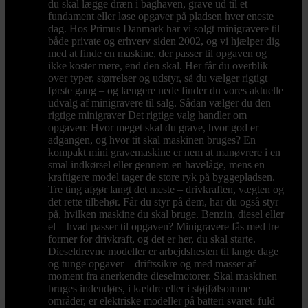
du skal lægge dræn i baghaven, grave ud til et
fundament eller løse opgaver på pladsen hver eneste
dag. Hos Primus Danmark har vi solgt minigravere til
både private og erhverv siden 2002, og vi hjælper dig
med at finde en maskine, der passer til opgaven og
ikke koster mere, end den skal. Her får du overblik
over typer, størrelser og udstyr, så du vælger rigtigt
første gang – og længere nede finder du vores aktuelle
udvalg af minigravere til salg. Sådan vælger du den
rigtige minigraver Det rigtige valg handler om
opgaven: Hvor meget skal du grave, hvor god er
adgangen, og hvor tit skal maskinen bruges? En
kompakt mini gravemaskine er nem at manøvrere i en
smal indkørsel eller gennem en havelåge, mens en
kraftigere model tager de store ryk på byggepladsen.
Tre ting afgør langt det meste – drivkraften, vægten og
det rette tilbehør. Får du styr på dem, har du også styr
på, hvilken maskine du skal bruge. Benzin, diesel eller
el – hvad passer til opgaven? Minigravere fås med tre
former for drivkraft, og det er her, du skal starte.
Dieseldrevne modeller er arbejdshesten til lange dage
og tunge opgaver – driftssikre og med masser af
moment fra anerkendte dieselmotorer. Skal maskinen
bruges indendørs, i kældre eller i støjfølsomme
områder, er elektriske modeller på batteri svaret: fuld