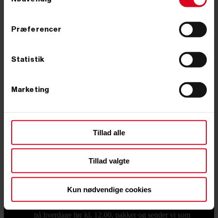
makkerpar, og en motorbør til at flytte jord og grus
kun vil have de teknisk nødvendige.
sparer både ryg og tid, når materialerne skal væk fra
hullet. Transport og vedligehold En maskine på 1-2 ton
Præferencer
skal flyttes mellem opgaverne, og her er en trailer til
transport en god investering, så du selv kan køre
maskinen ud til arbejdet. Holder du maskinen kørende
i mange år, sker det også, at noget skal skiftes –
Statistik
sliddele og reservedele og larvebånd finder du hos os,
så du hurtigt er i gang igen i stedet for at vente. Hvad
koster en minigraver? Prisen afhænger af størrelse,
Marketing
drivkraft og udstyr. Mindre modeller fås til en
overkommelig pris, mens de store, fuldt udstyrede
maskiner ligger højere – som tommelfingerregel betaler
du for vægt, motorkraft og det udstyr, der følger med.
Vil du have mest maskine for pengene, så kig på, hvad
Tillad alle
der reelt er inkluderet: en model med skovle og
hurtigskift fra start er ofte billigere end at købe det hele
løst bagefter. Er du i tvivl, så ring – vi sammensætter
Tillad valgte
gerne en pakke, der rammer både opgaven og
budgettet. Køb din minigraver hos Primus Danmark Vi
ved, at en minigraver er en stor beslutning, og derfor
står vi klar med rådgivning, før du køber. Vi har eget
Kun nødvendige cookies
lager og butik i Børkop, hvor du kan se maskinerne og
det store udvalg af udstyr med egne øjne. Bestiller du
på hverdage før kl. 12.00, pakker og sender vi som