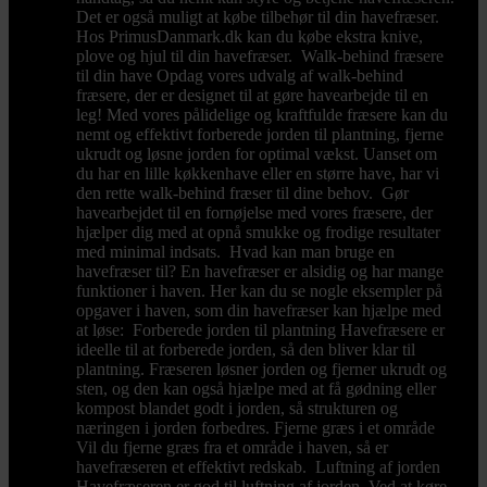
Det er også muligt at købe tilbehør til din havefræser.
Hos PrimusDanmark.dk kan du købe ekstra knive,
plove og hjul til din havefræser. Walk-behind fræsere
til din have Opdag vores udvalg af walk-behind
fræsere, der er designet til at gøre havearbejde til en
leg! Med vores pålidelige og kraftfulde fræsere kan du
nemt og effektivt forberede jorden til plantning, fjerne
ukrudt og løsne jorden for optimal vækst. Uanset om
du har en lille køkkenhave eller en større have, har vi
den rette walk-behind fræser til dine behov. Gør
havearbejdet til en fornøjelse med vores fræsere, der
hjælper dig med at opnå smukke og frodige resultater
med minimal indsats. Hvad kan man bruge en
havefræser til? En havefræser er alsidig og har mange
funktioner i haven. Her kan du se nogle eksempler på
opgaver i haven, som din havefræser kan hjælpe med
at løse: Forberede jorden til plantning Havefræsere er
ideelle til at forberede jorden, så den bliver klar til
plantning. Fræseren løsner jorden og fjerner ukrudt og
sten, og den kan også hjælpe med at få gødning eller
kompost blandet godt i jorden, så strukturen og
næringen i jorden forbedres. Fjerne græs i et område
Vil du fjerne græs fra et område i haven, så er
havefræseren et effektivt redskab. Luftning af jorden
Havefræseren er god til luftning af jorden. Ved at køre