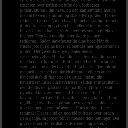
fræseren over jorden og lufte den, forbedres
jordstrukturen i din have, og den kan samtidig hjælpe
med at bekæmpe ukrudt og skadedyr i jorden. Fjerne
rodnettet i jorden Vil du have fjernet et kraftigt rodnet i
jorden fra eksempelvis en busk eller et træ, der er
blevet fjernet i haven, så er havefræseren en effektiv
hjælper. Den kan nemlig nemt skære gennem
rødderne. Sådan havefræser du dine bede Når du
fræser jorden i dine bede, så blandes næringsstofferne i
jorden. Det giver dine nye planter bedre
vækstbetingelser. Her kan du læse, hvordan du fræser
dine bede - trin for trin. Forbered dit bed Fjern store
sten, grene og andet haveaffald fra bedet. Fjern ukrudt
manuelt eller med en ukrudtsbrænder eller et andet
haveredskab til fjernelse af ukrudt. Indstil din
havefræser Juster din havefræser, så den er indstillet til
den dybde, der passer til din jordtype. Normalt skal
dybden ikke være mere end 15-20 cm. Start
havefræseren Tænd for havefræseren og kør den frem
og tilbage over bedet på samme niveau hele tiden - det
giver et mere jævnt udseende. Fræs jorden i flere
retninger Det er altid en god idé at fræse over jorden
flere gange, så jorden bliver fræset i flere retninger. Det
giver det bedste resultat i sidste ende, og sikrer, at