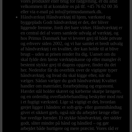
vores produkter eller brug for rådgivning, er du altid
velkommen til at kontakte os på tlf. +45 76 62 00 36
eller via e-mail på info@primusdanmark.dk.
Håndværktøj
Håndværktøj til hjem, værksted og
byggeplads Godt håndværktøj er det, der bliver
liggende fremme, fordi det bare virker. Håndværktøj er
en central del af vores samlede udvalg af værktøj, og
hos Primus Danmark har vi leveret grej til både private
og erhverv siden 2002, og vi har samlet et bredt udvalg
af håndværktøj i en kvalitet, der kan holde til at blive
brugt – uden at prisen render fra dig. Uanset om du
skal fylde den første værktøjskasse op eller mangler ét
bestemt stykke grej til dagens opgave, finder du det
her. Nedenfor får du overblik over de vigtigste typer
håndværktøj, og hvad du skal kigge efter, når du
vælger. Sådan vælger du godt håndværktøj Kvalitet
handler om materialer, forarbejdning og ergonomi.
Hærdet stål holder skæret og kæberne skarpe længere,
og en ordentlig overfladebehandling beskytter mod rust
i et fugtigt værksted. Lige så vigtigt er det, hvordan
grejet ligger i hånden: et soft-grip- eller gummihåndtag
giver et sikkert greb, også når du arbejder længe eller
har svedige hænder. Et stykke håndværktøj, der sidder
godt, sliter mindre på hånd og håndled – og gør
arbejdet både hurtigere og mere præcist. Vores råd er