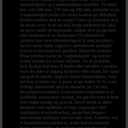
mandsbetjente og 2-mandsbetjente modeller. Til større
bor, som 200 mm, 250 mm og 300 mm, anbefaler vi en
2-mandsbetjent model for ekstra kontrol og sikkerhed.
Hvilket jordbor skal du vælge? Først og fremmest skal
du tænke over, hvad du skal bruge pæleboret til. Skal
du grave huller til hegnspæle, stolper til et gyngestativ
eller stolpesko til en træterrasse? Et hånddrevet
pælebor kan være tilstrækkeligt til fx små projekter i
haven, mens større opgaver i udfordrende jordtyper
kræver et benzindrevet pælebor. Manuelle pælebor
Disse pælebor kører på “rugbrødskraft” og kræver
fysisk arbejde for at bore hullerne. De er praktiske,
hvis du kun skal bore få huller eller arbejder i områder,
hvor der ikke er adgang til benzin eller strøm. De egner
sig godt til mindre opgaver såsom haveprojekter, hvor
der kun er behov for at grave et par huller. Se fx vores
kraftige håndmodel med en diameter på 150 mm.
Benzindrevet pælebor Et benzindrevet pælebor er et
kraftfuldt, motoriseret værktøj, der gør det nemt at bore
flere huller hurtigt og præcist. Det er ideelt til større
projekter som opførelse af hegn, bygninger eller
installation af solcelleanlæg, og det kan bruges i
udfordrende jordtyper som ler eller sand. Fordelen ved
et benzindrevet pælebor er, at det kræver minimal
fysisk anstrengelse, da motoren gør det meste af