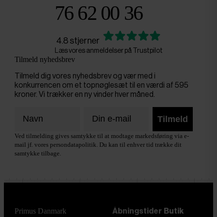
76 62 00 36
4.8 stjerner
Læs vores anmeldelser på Trustpilot
Tilmeld nyhedsbrev
Tilmeld dig vores nyhedsbrev og vær med i
konkurrencen om et topnøglesæt til en værdi af 595
kroner. Vi trækker en ny vinder hver måned.
Tilmeld
Ved tilmelding gives samtykke til at modtage markedsføring via e-
mail jf. vores persondatapolitik. Du kan til enhver tid trække dit
samtykke tilbage.
Primus Danmark
Åbningstider
Butik