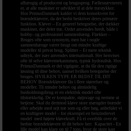
afhængig af producent og brugssprog. Fællesnævneren
er, at alle maskiner er udviklet til at dele træstykker.
Hos PrimusDanmark kalder vi dem konsekvent for
brændekløvere, da det bedst beskriver deres primære
funktion. Kløver – En generel betegnelse, der dækker
maskiner, der deler træ. Ordet anvendes bredt, både i
hobby- og professionel sammenhæng. Flækker –
Bruges ofte som synonym, men har i nogle
sammenhænge været brugt om mindre kraftige
modeller til privat brug. Splitter – Et mere teknisk
udtryk, der især anvendes internationalt. Her henvises
ofte til selve kløvemekanismen, typisk hydraulisk. Hos
PrimusDanmark er det vigtigste, at du får den rigtige
løsning til dine behov, uanset hvilken betegnelse der
bruges. HVILKEN TYPE ER BEDST TIL DIT
BEHOV Brændekløvere fås i flere størrelser og
modeller. Til mindre behov og almindelig
husholdningsbrug er en elektrisk model ofte
tilstrækkelig. De er kompakte, støjsvage og nemme at
betjene. Skal du derimod kløve store mængder brænde
eller arbejde med sejt træ som eg eller bøg, anbefaler vi
en kraftigere model – for eksempel en benzindrevet
model med højere kløvekraft. Få et overblik over de
bedste brændekløvere til dit behov her: Kapacitet - En
lille model kan klare op til 7 tons, hvor de store kan