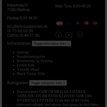
Industrivej 51
Man-Tors. 8:00-16:00
7080 Børkop
Fredag 8:00-14:30
info@primusdanmark.dk
tlf. 76 62 00 36
CVR nr. 31 49 77 36
Information
Toggle information links

Sitemap
Handelsbetingelser
Returnering og Bytning
Fortyd Køb
Aktuelle tilbud
Black Friday 2026
Kategorier
Toggle kategorier links

Brændekløver
GØR OP MED DET HÅRDE
ARBEJDE: EN BRÆNDEKLØVER GØR DIN
HVERDAG LETTERE Er du træt af det fysisk
krævende arbejde med øksen, hver gang du skal kløve