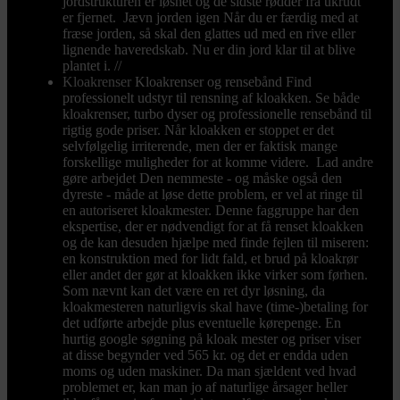
jordstrukturen er løsnet og de sidste rødder fra ukrudt
er fjernet. Jævn jorden igen Når du er færdig med at
fræse jorden, så skal den glattes ud med en rive eller
lignende haveredskab. Nu er din jord klar til at blive
plantet i. //
Kloakrenser
Kloakrenser og rensebånd Find
professionelt udstyr til rensning af kloakken. Se både
kloakrenser, turbo dyser og professionelle rensebånd til
rigtig gode priser. Når kloakken er stoppet er det
selvfølgelig irriterende, men der er faktisk mange
forskellige muligheder for at komme videre. Lad andre
gøre arbejdet Den nemmeste - og måske også den
dyreste - måde at løse dette problem, er vel at ringe til
en autoriseret kloakmester. Denne faggruppe har den
ekspertise, der er nødvendigt for at få renset kloakken
og de kan desuden hjælpe med finde fejlen til miseren:
en konstruktion med for lidt fald, et brud på kloakrør
eller andet der gør at kloakken ikke virker som førhen.
Som nævnt kan det være en ret dyr løsning, da
kloakmesteren naturligvis skal have (time-)betaling for
det udførte arbejde plus eventuelle kørepenge. En
hurtig google søgning på kloak mester og priser viser
at disse begynder ved 565 kr. og det er endda uden
moms og uden maskiner. Da man sjældent ved hvad
problemet er, kan man jo af naturlige årsager heller