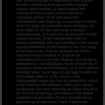
eller ved en skurvogn, er støjniveauet værd at tjekke
før køb. Lukkede og lydsvage modeller dæmper
motoren med et kabinet, så støjen kommer ned
omkring 60 til 65 decibel, hvilket svarer til en
almindelig samtale. Vil du sikre huset eller
virksomheden mod strømsvigt, kan generatoren kobles
til en ATS boks, der automatisk starter maskinen, når
nettet falder ud. Du kan også vælge et komplet
nødstrømsanlæg, hvor generator og automatik er tænkt
sammen fra start. Til den løbende drift finder du
batterier, ladekabler, filtre og reservedele i vores udvalg
af generatortilbehør, så din maskine er klar, hver gang
du får brug for den. Køb din generator hos Primus
Danmark Primus Danmark er en dansk-ejet
virksomhed med fysisk butik i Børkop, hvor du kan se
generatorerne i vareudstillingen, før du beslutter dig. Vi
importerer direkte fra fabrikanterne, så du får kvalitet til
fornuftige priser, og alt ligger på eget lager: bestiller du
på hverdage inden kl. 12.00, sender vi som
udgangspunkt samme dag. Har du spørgsmål til valg af
model, størrelse eller nødstrøm, sidder vores danske
kundeservice klar med rådgivning før købet. Ring til os
på 76 62 00 36 eller kig forbi butikken. Ofte stillede
spørgsmål om generatorer Hvad er forskellen på en
generator og en elgenerator? Ingen. Elgenerator,