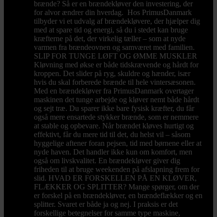
brænde? Så er en brændekløver den investering, der
for alvor ændrer din hverdag. Hos PrimusDanmark
tilbyder vi et udvalg af brændekløvere, der hjælper dig
med at spare tid og energi, så du i stedet kan bruge
kræfterne på det, der virkelig tæller – som at nyde
varmen fra brændeovnen og samværet med familien.
SLIP FOR TUNGE LØFT OG ØMME MUSKLER
Kløvning med økse er både tidskrævende og hårdt for
kroppen. Det slider på ryg, skuldre og hænder, især
hvis du skal forberede brænde til hele vintersæsonen.
Med en brændekløver fra PrimusDanmark overtager
maskinen det tunge arbejde og kløver nemt både hårdt
og sejt træ. Du sparer ikke bare fysisk kræfter, du får
også mere ensartede stykker brænde, som er nemmere
at stable og opbevare. Når brændet kløves hurtigt og
effektivt, får du mere tid til det, du helst vil – såsom
hyggelige aftener foran pejsen, tid med børnene eller at
nyde haven. Det handler ikke kun om komfort, men
også om livskvalitet. En brændekløver giver dig
friheden til at bruge weekenden på afslapning frem for
slid. HVAD ER FORSKELLEN PÅ EN KLØVER,
FLÆKKER OG SPLITTER? Mange spørger, om der
er forskel på en brændekløver, en brændeflækker og en
splitter. Svaret er både ja og nej. I praksis er det
forskellige betegnelser for samme type maskine,