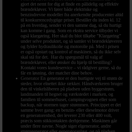
gjort det nemt for dig at finde en pålidelig og effektiv
brændekløver. Vi fører både elektriske og
benzindrevne modeller fra anerkendte producenter altid
til konkurrencedygtige priser. Bestiller du inden kl. 12
på en hverdag, sender vi den samme dag, så du hurtigt
kan komme i gang. Som en ekstra service tilbyder vi
også klargøring. Her skal du blot tilkøbe ”Klargøring”
under selve produktet, og så samler vi brændekløveren
og fylder hydraulikolie og motorolie på. Med i prisen
er også opstart og kontrol af maskinen, så du ikke selv
skal stå for det. Har du spørgsmål til valg af
brændekløver, eller ønsker du hjælp til bestilling?
Kontakt vores kundeservice – vi rådgiver gerne, så du
får en løsning, der matcher dine behov.
Generator
En generator er den hurtigste vej til strøm de
steder, hvor elnettet ikke rækker. Håndværkeren bruger
den til vinkelsliberen på pladsen uden byggestrøm,
landmanden til hegnet og værkstedet i marken, og
familien til sommerhuset, campingvognen eller som
backup, når stormen tager strømmen. Princippet er det
samme hver gang: en benzin- eller dieselmotor driver
en generatorenhed, der leverer 230 eller 400 volt,
præcis som stikkontakten derhjemme. Maskinen går
under flere navne. Nogle siger elgenerator, andre
strømgenerator eller generatoranlæg, og på pladsen