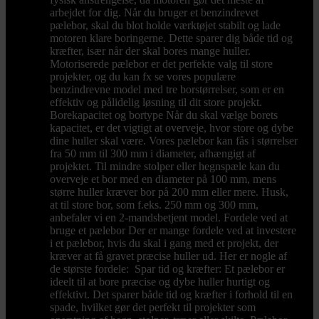
arbejdet for dig. Når du bruger et benzindrevet
pælebor, skal du blot holde værktøjet stabilt og lade
motoren klare boringerne. Dette sparer dig både tid og
kræfter, især når der skal bores mange huller.
Motoriserede pælebor er det perfekte valg til store
projekter, og du kan fx se vores populære
benzindrevne model med tre borstørrelser, som er en
effektiv og pålidelig løsning til dit store projekt.
Borekapacitet og bortype Når du skal vælge borets
kapacitet, er det vigtigt at overveje, hvor store og dybe
dine huller skal være. Vores pælebor kan fås i størrelser
fra 50 mm til 300 mm i diameter, afhængigt af
projektet. Til mindre stolper eller hegnspæle kan du
overveje et bor med en diameter på 100 mm, mens
større huller kræver bor på 200 mm eller mere. Husk,
at til store bor, som f.eks. 250 mm og 300 mm,
anbefaler vi en 2-mandsbetjent model. Fordele ved at
bruge et pælebor Der er mange fordele ved at investere
i et pælebor, hvis du skal i gang med et projekt, der
kræver at få gravet præcise huller ud. Her er nogle af
de største fordele: Spar tid og kræfter: Et pælebor er
ideelt til at bore præcise og dybe huller hurtigt og
effektivt. Det sparer både tid og kræfter i forhold til en
spade, hvilket gør det perfekt til projekter som