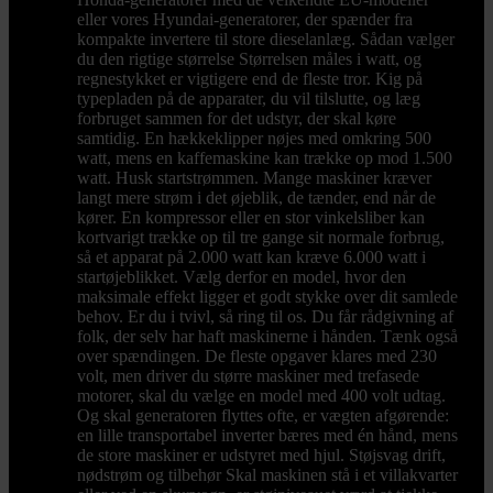
eller vores Hyundai-generatorer, der spænder fra
kompakte invertere til store dieselanlæg. Sådan vælger
du den rigtige størrelse Størrelsen måles i watt, og
regnestykket er vigtigere end de fleste tror. Kig på
typepladen på de apparater, du vil tilslutte, og læg
forbruget sammen for det udstyr, der skal køre
samtidig. En hækkeklipper nøjes med omkring 500
watt, mens en kaffemaskine kan trække op mod 1.500
watt. Husk startstrømmen. Mange maskiner kræver
langt mere strøm i det øjeblik, de tænder, end når de
kører. En kompressor eller en stor vinkelsliber kan
kortvarigt trække op til tre gange sit normale forbrug,
så et apparat på 2.000 watt kan kræve 6.000 watt i
startøjeblikket. Vælg derfor en model, hvor den
maksimale effekt ligger et godt stykke over dit samlede
behov. Er du i tvivl, så ring til os. Du får rådgivning af
folk, der selv har haft maskinerne i hånden. Tænk også
over spændingen. De fleste opgaver klares med 230
volt, men driver du større maskiner med trefasede
motorer, skal du vælge en model med 400 volt udtag.
Og skal generatoren flyttes ofte, er vægten afgørende:
en lille transportabel inverter bæres med én hånd, mens
de store maskiner er udstyret med hjul. Støjsvag drift,
nødstrøm og tilbehør Skal maskinen stå i et villakvarter