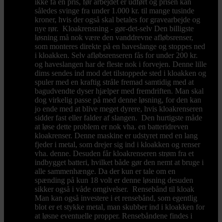
ikke få en pris, før arbejdet er udført og prisen kan
således svinge fra under 1.000 kr. til mange tusinde
kroner, hvis der også skal betales for gravearbejde og
nye rør. Kloakrensning - gør-det-selv Den billigste
løsning må nok være den vanddrevne afløbsrenser,
som monteres direkte på en haveslange og stoppes ned
i kloakken. Selv afløbsrenseren fås for under 200 kr.
og haveslangen har de fleste nok i forvejen. Denne lille
dims sendes ind mod det tilstoppede sted i kloakken og
spuler med en kraftig stråle fremad samtidig med at
bagudvendte dyser hjælper med fremdriften. Man skal
dog virkelig passe på med denne løsning, for den kan
jo ende med at blive meget dyrere, hvis kloakrenseren
sidder fast eller falder af slangen. Den hurtigste måde
at løse dette problem er nok vha. en batteridreven
kloakrenser. Denne maskine er udstyret med en lang
fjeder i metal, som drejer sig ind i kloakken og renser
vha. denne. Desuden får kloakrenseren strøm fra et
indbygget batteri, hvilket både gør den nemt at bruge i
alle sammenhænge. Da der kun er tale om en
spænding på kun 18 volt er denne løsning desuden
sikker også i våde omgivelser. Rensebånd til kloak
Man kan også investere i et rensebånd, som egentlig
blot er et stykke metal, man skubber ind i kloakken for
at løsne eventuelle propper. Rensebåndene findes i