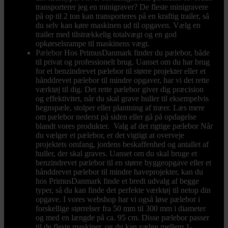
transporterer jeg en minigraver? De fleste minigravere
på op til 2 ton kan transporteres på en kraftig trailer, så
du selv kan køre maskinen ud til opgaven. Vælg en
trailer med tilstrækkelig totalvægt og en god
opkørselsrampe til maskinens vægt.
Pælebor
Hos PrimusDanmark finder du pælebor, både
til privat og professionelt brug. Uanset om du har brug
for et benzindrevet pælebor til større projekter eller et
hånddrevet pælebor til mindre opgaver, har vi det rette
værktøj til dig. Det rette pælebor giver dig præcision
og effektivitet, når du skal grave huller til eksempelvis
hegnspæle, stolper eller plantning af træer. Læs mere
om pælebor nederst på siden eller gå på opdagelse
blandt vores produkter. Valg af det rigtige pælebor Når
du vælger et pælebor, er det vigtigt at overveje
projektets omfang, jordens beskaffenhed og antallet af
huller, der skal graves. Uanset om du skal bruge et
benzindrevet pælebor til en større byggeopgave eller et
hånddrevet pælebor til mindre haveprojekter, kan du
hos PrimusDanmark finde et bredt udvalg af begge
typer, så du kan finde det perfekte værktøj til netop din
opgave. I vores webshop har vi også løse pælebor i
forskellige størrelser fra 50 mm til 300 mm i diameter
og med en længde på ca. 95 cm. Disse pælebor passer
til de fleste maskiner, og du kan vælge mellem 1-