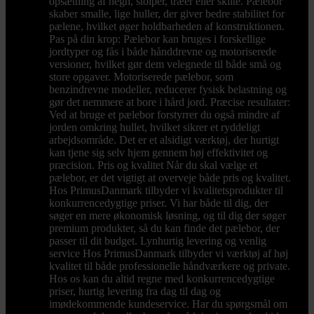
opsætning af hegn, stolper, træer eller skilte. Pælebor
skaber smalle, lige huller, der giver bedre stabilitet for
pælene, hvilket øger holdbarheden af konstruktionen.
Pas på din krop: Pælebor kan bruges i forskellige
jordtyper og fås i både hånddrevne og motoriserede
versioner, hvilket gør dem velegnede til både små og
store opgaver. Motoriserede pælebor, som
benzindrevne modeller, reducerer fysisk belastning og
gør det nemmere at bore i hård jord. Præcise resultater:
Ved at bruge et pælebor forstyrrer du også mindre af
jorden omkring hullet, hvilket sikrer et ryddeligt
arbejdsområde. Det er et alsidigt værktøj, der hurtigt
kan tjene sig selv hjem gennem høj effektivitet og
præcision. Pris og kvalitet Når du skal vælge et
pælebor, er det vigtigt at overveje både pris og kvalitet.
Hos PrimusDanmark tilbyder vi kvalitetsprodukter til
konkurrencedygtige priser. Vi har både til dig, der
søger en mere økonomisk løsning, og til dig der søger
premium produkter, så du kan finde det pælebor, der
passer til dit budget. Lynhurtig levering og venlig
service Hos PrimusDanmark tilbyder vi værktøj af høj
kvalitet til både professionelle håndværkere og private.
Hos os kan du altid regne med konkurrencedygtige
priser, hurtig levering fra dag til dag og
imødekommende kundeservice. Har du spørgsmål om