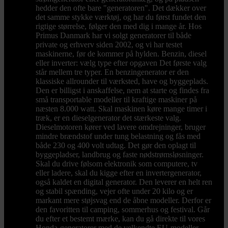
hedder den ofte bare "generatoren". Det dækker over
det samme stykke værktøj, og har du først fundet den
rigtige størrelse, følger den med dig i mange år. Hos
Primus Danmark har vi solgt generatorer til både
private og erhverv siden 2002, og vi har testet
maskinerne, før de kommer på hylden. Benzin, diesel
eller inverter: vælg type efter opgaven Det første valg
står mellem tre typer. En benzingenerator er den
klassiske allrounder til værksted, have og byggeplads.
Den er billigst i anskaffelse, nem at starte og findes fra
små transportable modeller til kraftige maskiner på
næsten 8.000 watt. Skal maskinen køre mange timer i
træk, er en dieselgenerator det stærkeste valg.
Dieselmotoren kører ved lavere omdrejninger, bruger
mindre brændstof under tung belastning og fås med
både 230 og 400 volt udtag. Det gør den oplagt til
byggepladser, landbrug og faste nødstrømsløsninger.
Skal du drive følsom elektronik som computere, tv
eller ladere, skal du kigge efter en invertergenerator,
også kaldet en digital generator. Den leverer en helt ren
og stabil spænding, vejer ofte under 20 kilo og er
markant mere støjsvag end de åbne modeller. Derfor er
den favoritten til camping, sommerhus og festival. Går
du efter et bestemt mærke, kan du gå direkte til vores
Honda-generatorer med de velkendte EU-modeller