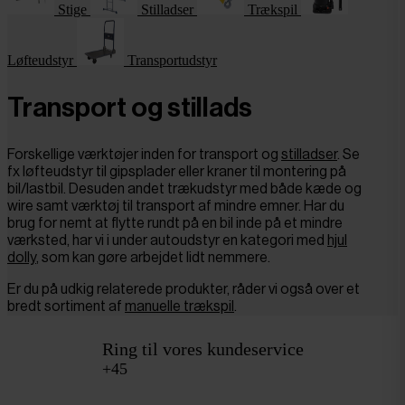
Stige
Stilladser
Trækspil
Løfteudstyr
Transportudstyr
Transport og stillads
Forskellige værktøjer inden for transport og
stilladser
. Se
fx løfteudstyr til gipsplader eller kraner til montering på
bil/lastbil. Desuden andet trækudstyr med både kæde og
wire samt værktøj til transport af mindre emner. Har du
brug for nemt at flytte rundt på en bil inde på et mindre
værksted, har vi i under autoudstyr en kategori med
hjul
dolly
, som kan gøre arbejdet lidt nemmere.
Er du på udkig relaterede produkter, råder vi også over et
bredt sortiment af
manuelle trækspil
.
Ring til vores kundeservice
+45