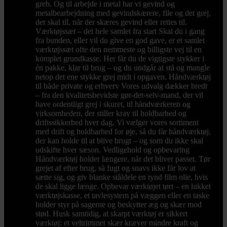
greb. Og til arbejde i metal har vi gevind og
metalbearbejdning med gevindskærere, file og det grej,
der skal til, når der skæres gevind eller rettes til.
Værktøjssæt – det hele samlet fra start Skal du i gang
fra bunden, eller vil du give en god gave, er et samlet
værktøjssæt ofte den nemmeste og billigste vej til en
komplet grundkasse. Her får du de vigtigste stykker i
én pakke, klar til brug – og du undgår at stå og mangle
netop det ene stykke grej midt i opgaven. Håndværktøj
til både private og erhverv Vores udvalg dækker bredt
– fra den kvalitetsbevidste gør-det-selv-mand, der vil
have ordentligt grej i skuret, til håndværkeren og
virksomheden, der stiller krav til holdbarhed og
driftssikkerhed hver dag. Vi vælger vores sortiment
med drift og holdbarhed for øje, så du får håndværktøj,
der kan holde til at blive brugt – og som du ikke skal
udskifte hver sæson. Vedligehold og opbevaring
Håndværktøj holder længere, når det bliver passet. Tør
grejet af efter brug, så fugt og snavs ikke får lov at
sætte sig, og giv blanke ståldele en tynd film olie, hvis
de skal ligge længe. Opbevar værktøjet tørt – en lukket
værktøjskasse, et tavlesystem på væggen eller en taske
holder styr på sagerne og beskytter æg og skær mod
stød. Husk samtidig, at skarpt værktøj er sikkert
værktøj: et veltrimmet skær kræver mindre kraft og