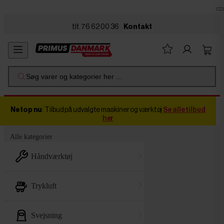
Skip to main content
tlf. 76 62 00 36
Kontakt
Søg varer og kategorier her ...
Netop nu
: Tilbud på udvalgte maskiner og værktøj
Se alle tilbud
her
Alle kategorier
håndværktøj
trykluft
svejsning