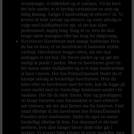
svensknøgle, et målebånd og et vaterpas. Vil du have
det hele samlet, er et færdigt værktøjssæt en nem og
billig løsning. Sælger I håndværktøj til erhverv? Ja. Vi
leverer til både private og erhverv, og vores udvalg er
valgt med holdbarhed for øje, så det kan klare
professionel, daglig brug. Ring til os, hvis du skal
bruge større mængder eller har brug for rådgivning.
Havefræser
Havefræser med mange funktioner Hvis
du har en have, er en havefræser et fantastisk stykke
værktøj. Havefræsere bruges oftest, når der skal
anlægges et nyt bed. De fræser jorden op og gør det
muligt at plante i jorden. Men en havefræser giver en
hel masse andre muligheder og er et ægte multiværktøj
at have i haven. Her hos PrimusDanmark finder du et
kæmpe udvalg af forskellige havefræsere. Hvis du
leder efter en havefræser med det hele, kan du kigge på
vores model med tre forskellige funktioner samlet i én
maskine. Her får du både fræser, fejer og græsklipper.
At bruge fræseren som fejemaskine er især effektivt
om vinteren, når der skal fjernes sne fra fortorvet. Find
smart tilbehør til din havefræser hos PrimusDanmark
Foruden selve maskinerne, finder du også en masse
forskelligt tilbehør til dem. For eksempel er det intet
problem, hvis dine klinger bliver slidte eller går i
stykker. Vi leverer både klinger til nyere modeller, men