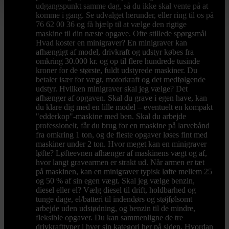
udgangspunkt samme dag, så du ikke skal vente på at
komme i gang. Se udvalget herunder, eller ring til os på
76 62 00 36 og få hjælp til at vælge den rigtige
maskine til din næste opgave. Ofte stillede spørgsmål
Hvad koster en minigraver? En minigraver kan
afhængigt af model, drivkraft og udstyr købes fra
omkring 30.000 kr. og op til flere hundrede tusinde
kroner for de største, fuldt udstyrede maskiner. Du
betaler især for vægt, motorkraft og det medfølgende
udstyr. Hvilken minigraver skal jeg vælge? Det
afhænger af opgaven. Skal du grave i egen have, kan
du klare dig med en lille model – eventuelt en kompakt
"edderkop"-maskine med ben. Skal du arbejde
professionelt, får du brug for en maskine på larvebånd
fra omkring 1 ton, og de fleste opgaver løses fint med
maskiner under 2 ton. Hvor meget kan en minigraver
løfte? Løfteevnen afhænger af maskinens vægt og af,
hvor langt gravearmen er strakt ud. Når armen er tæt
på maskinen, kan en minigraver typisk løfte mellem 25
og 50 % af sin egen vægt. Skal jeg vælge benzin,
diesel eller el? Vælg diesel til drift, holdbarhed og
tunge dage, el/batteri til indendørs og støjfølsomt
arbejde uden udstødning, og benzin til de mindre,
fleksible opgaver. Du kan sammenligne de tre
drivkrafttyper i hver sin kategori her på siden. Hvordan