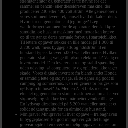
strømgenerator og generator er tre navne for det
samme: en benzin- eller dieseldreven maskine, der
producerer 230 eller 400 volt strøm. Alle generatorer i
vores sortiment leverer el, uanset hvad du kalder dem.
Hvor stor en generator skal jeg bruge? Læg
wattforbruget sammen for de apparater, der skal køre
samtidig, og husk at maskiner med motor kan kræve
op til tre gange deres normale forbrug i startøjeblikket.
Til lettere opgaver rækker en lille model på 1.000 til
2.200 watt, mens byggeplads og nødstrøm til en
husstand typisk kræver 5.000 watt eller mere. Hvilken
generator skal jeg vælge til følsom elektronik? Vælg en
invertermodel. Den leverer en ren og stabil spænding
uden udsving, så computere, tv og opladere ikke tager
skade. Vores digitale invertere fra blandt andet Honda
er samtidig lette og støjsvage, så de egner sig godt til
camping og sommerhus. Kan en generator bruges som
nødstrøm til huset? Ja. Med en ATS boks mellem
elnettet og generatoren starter maskinen automatisk ved
strømsvigt og slukker igen, når nettet vender tilbage.
En lydsvag dieselmodel på 5.200 watt eller mere er et
solidt udgangspunkt for en almindelig husstand.
Minigraver
Minigraver til hver opgave – fra baghaven
til byggepladsen En god minigraver gør det tunge
gravearbejde til en overkommelig opgave – uanset om