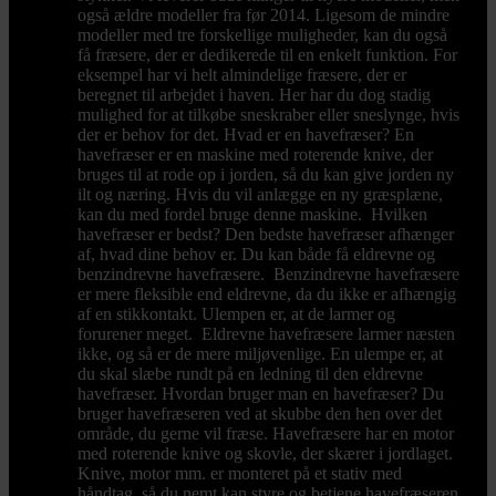
også ældre modeller fra før 2014. Ligesom de mindre
modeller med tre forskellige muligheder, kan du også
få fræsere, der er dedikerede til en enkelt funktion. For
eksempel har vi helt almindelige fræsere, der er
beregnet til arbejdet i haven. Her har du dog stadig
mulighed for at tilkøbe sneskraber eller sneslynge, hvis
der er behov for det. Hvad er en havefræser? En
havefræser er en maskine med roterende knive, der
bruges til at rode op i jorden, så du kan give jorden ny
ilt og næring. Hvis du vil anlægge en ny græsplæne,
kan du med fordel bruge denne maskine. Hvilken
havefræser er bedst? Den bedste havefræser afhænger
af, hvad dine behov er. Du kan både få eldrevne og
benzindrevne havefræsere. Benzindrevne havefræsere
er mere fleksible end eldrevne, da du ikke er afhængig
af en stikkontakt. Ulempen er, at de larmer og
forurener meget. Eldrevne havefræsere larmer næsten
ikke, og så er de mere miljøvenlige. En ulempe er, at
du skal slæbe rundt på en ledning til den eldrevne
havefræser. Hvordan bruger man en havefræser? Du
bruger havefræseren ved at skubbe den hen over det
område, du gerne vil fræse. Havefræsere har en motor
med roterende knive og skovle, der skærer i jordlaget.
Knive, motor mm. er monteret på et stativ med
håndtag, så du nemt kan styre og betjene havefræseren.