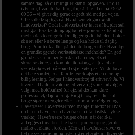
samme dag, så du hurtigt er klar til opgaven. Er du i
tvivl om, hvad du har brug for, så ring til os på 76 62
00 36 – vi giver dig gerne et godt råd med på vejen.
Ofte stillede spørgsmål Hvad kendetegner godt
håndværktøj? Godt håndværktøj er lavet af hærdet stål
med god forarbejdning og har et ergonomisk håndtag
med skridsikkert greb. Det ligger godt i hånden, holder
skæret eller kæberne længe og kan holde til daglig
brug. Prioritér kvalitet på det, du bruger ofte. Hvad bør
en grundlæggende værktøjskasse indeholde? En god
grundkasse rummer typisk en hammer, et sæt
skruetrækkere, en kombinationstang, en justerbar
svensknøgle, et målebånd og et vaterpas. Vil du have
det hele samlet, er et færdigt værktøjssæt en nem og
billig løsning. Sælger I håndværktøj til erhverv? Ja. Vi
leverer til både private og erhverv, og vores udvalg er
valgt med holdbarhed for øje, så det kan klare
professionel, daglig brug. Ring til os, hvis du skal
bruge større mængder eller har brug for rådgivning.
Havefræser
Havefræser med mange funktioner Hvis
du har en have, er en havefræser et fantastisk stykke
værktøj. Havefræsere bruges oftest, når der skal
anlægges et nyt bed. De fræser jorden op og gør det
muligt at plante i jorden. Men en havefræser giver en
hel masse andre muligheder og er et ægte multiværktøj