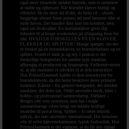
også mere ensartede stykker brænde, som er nemmere
at stable og opbevare. Når brændet kløves hurtigt og
effektivt, får du mere tid til det, du helst vil – såsom
hyggelige aftener foran pejsen, tid med børnene eller at
nyde haven. Det handler ikke kun om komfort, men
også om livskvalitet. En brændekløver giver dig
friheden til at bruge weekenden på afslapning frem for
slid. HVAD ER FORSKELLEN PÅ EN KLØVER,
FLÆKKER OG SPLITTER? Mange spørger, om der
er forskel på en brændekløver, en brændeflækker og en
splitter. Svaret er både ja og nej. I praksis er det
forskellige betegnelser for samme type maskine,
afhængig af producent og brugssprog. Fællesnævneren
er, at alle maskiner er udviklet til at dele træstykker.
Hos PrimusDanmark kalder vi dem konsekvent for
brændekløvere, da det bedst beskriver deres primære
funktion. Kløver – En generel betegnelse, der dækker
maskiner, der deler træ. Ordet anvendes bredt, både i
hobby- og professionel sammenhæng. Flækker –
Bruges ofte som synonym, men har i nogle
sammenhænge været brugt om mindre kraftige
modeller til privat brug. Splitter – Et mere teknisk
udtryk, der især anvendes internationalt. Her henvises
ofte til selve kløvemekanismen, typisk hydraulisk. Hos
PrimusDanmark er det vigtigste, at du får den rigtige