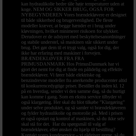
kan hydraulikolie bedre tåle høje temperaturer uden at
koge. NEM OG SIKKER BRUG, OGSÅ FOR
NYBEGYNDEREN Vores brændekløvere er designet
til både sikkerhed og brugervenlighed. De fleste
modeller kræver, at begge hænder er i brug under
kløvningen, hvilket minimerer risikoen for ulykker.
Derudover er de udstyret med beskyttelsesanordninger
og stabile understel, så maskinen står sikkert under
brug. Det gør dem til et trygt valg, også for dig, der
ikke har erfaring med maskiner i forvejen.
BRÆNDEKLØVER FRA FRA
PRIMUSDANMARK Hos PrimusDanmark har vi
gjort det nemt for dig at finde en pålidelig og effektiv
brændekløver. Vi fører både elektriske og
benzindrevne modeller fra anerkendte producenter altid
til konkurrencedygtige priser. Bestiller du inden kl. 12
på en hverdag, sender vi den samme dag, så du hurtigt
kan komme i gang. Som en ekstra service tilbyder vi
også klargøring. Her skal du blot tilkøbe ”Klargøring”
under selve produktet, og så samler vi brændekløveren
og fylder hydraulikolie og motorolie på. Med i prisen
er også opstart og kontrol af maskinen, så du ikke selv
skal stå for det. Har du spørgsmål til valg af
brændekløver, eller ønsker du hjælp til bestilling?
Kontakt vores kundeservice – vi rådgiver gerne, så du