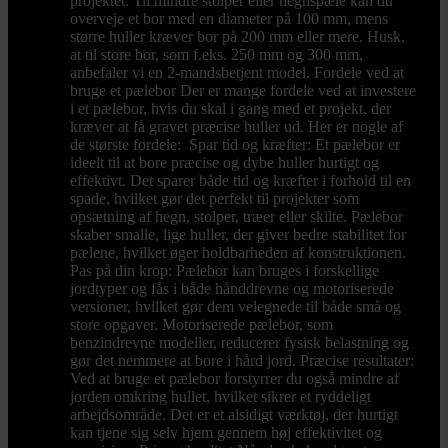
projektet. Til mindre stolper eller hegnspæle kan du
overveje et bor med en diameter på 100 mm, mens
større huller kræver bor på 200 mm eller mere. Husk,
at til store bor, som f.eks. 250 mm og 300 mm,
anbefaler vi en 2-mandsbetjent model. Fordele ved at
bruge et pælebor Der er mange fordele ved at investere
i et pælebor, hvis du skal i gang med et projekt, der
kræver at få gravet præcise huller ud. Her er nogle af
de største fordele: Spar tid og kræfter: Et pælebor er
ideelt til at bore præcise og dybe huller hurtigt og
effektivt. Det sparer både tid og kræfter i forhold til en
spade, hvilket gør det perfekt til projekter som
opsætning af hegn, stolper, træer eller skilte. Pælebor
skaber smalle, lige huller, der giver bedre stabilitet for
pælene, hvilket øger holdbarheden af konstruktionen.
Pas på din krop: Pælebor kan bruges i forskellige
jordtyper og fås i både hånddrevne og motoriserede
versioner, hvilket gør dem velegnede til både små og
store opgaver. Motoriserede pælebor, som
benzindrevne modeller, reducerer fysisk belastning og
gør det nemmere at bore i hård jord. Præcise resultater:
Ved at bruge et pælebor forstyrrer du også mindre af
jorden omkring hullet, hvilket sikrer et ryddeligt
arbejdsområde. Det er et alsidigt værktøj, der hurtigt
kan tjene sig selv hjem gennem høj effektivitet og