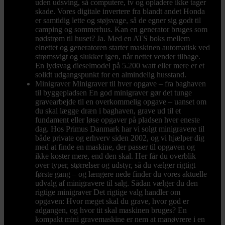
uden udsving, så computere, tv og opladere ikke tager
skade. Vores digitale invertere fra blandt andet Honda
er samtidig lette og støjsvage, så de egner sig godt til
camping og sommerhus. Kan en generator bruges som
nødstrøm til huset? Ja. Med en ATS boks mellem
elnettet og generatoren starter maskinen automatisk ved
strømsvigt og slukker igen, når nettet vender tilbage.
En lydsvag dieselmodel på 5.200 watt eller mere er et
solidt udgangspunkt for en almindelig husstand.
Minigraver
Minigraver til hver opgave – fra baghaven
til byggepladsen En god minigraver gør det tunge
gravearbejde til en overkommelig opgave – uanset om
du skal lægge dræn i baghaven, grave ud til et
fundament eller løse opgaver på pladsen hver eneste
dag. Hos Primus Danmark har vi solgt minigravere til
både private og erhverv siden 2002, og vi hjælper dig
med at finde en maskine, der passer til opgaven og
ikke koster mere, end den skal. Her får du overblik
over typer, størrelser og udstyr, så du vælger rigtigt
første gang – og længere nede finder du vores aktuelle
udvalg af minigravere til salg. Sådan vælger du den
rigtige minigraver Det rigtige valg handler om
opgaven: Hvor meget skal du grave, hvor god er
adgangen, og hvor tit skal maskinen bruges? En
kompakt mini gravemaskine er nem at manøvrere i en