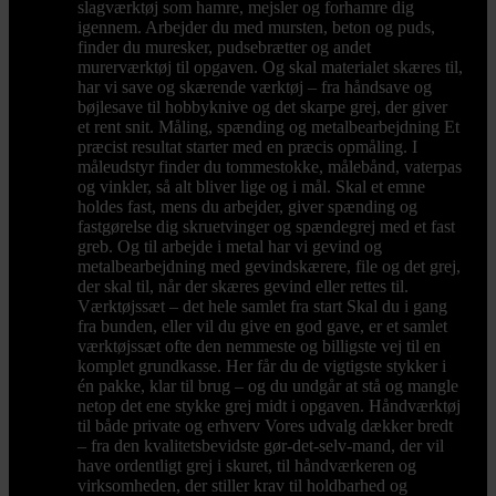
slagværktøj som hamre, mejsler og forhamre dig
igennem. Arbejder du med mursten, beton og puds,
finder du muresker, pudsebrætter og andet
murerværktøj til opgaven. Og skal materialet skæres til,
har vi save og skærende værktøj – fra håndsave og
bøjlesave til hobbyknive og det skarpe grej, der giver
et rent snit. Måling, spænding og metalbearbejdning Et
præcist resultat starter med en præcis opmåling. I
måleudstyr finder du tommestokke, målebånd, vaterpas
og vinkler, så alt bliver lige og i mål. Skal et emne
holdes fast, mens du arbejder, giver spænding og
fastgørelse dig skruetvinger og spændegrej med et fast
greb. Og til arbejde i metal har vi gevind og
metalbearbejdning med gevindskærere, file og det grej,
der skal til, når der skæres gevind eller rettes til.
Værktøjssæt – det hele samlet fra start Skal du i gang
fra bunden, eller vil du give en god gave, er et samlet
værktøjssæt ofte den nemmeste og billigste vej til en
komplet grundkasse. Her får du de vigtigste stykker i
én pakke, klar til brug – og du undgår at stå og mangle
netop det ene stykke grej midt i opgaven. Håndværktøj
til både private og erhverv Vores udvalg dækker bredt
– fra den kvalitetsbevidste gør-det-selv-mand, der vil
have ordentligt grej i skuret, til håndværkeren og
virksomheden, der stiller krav til holdbarhed og