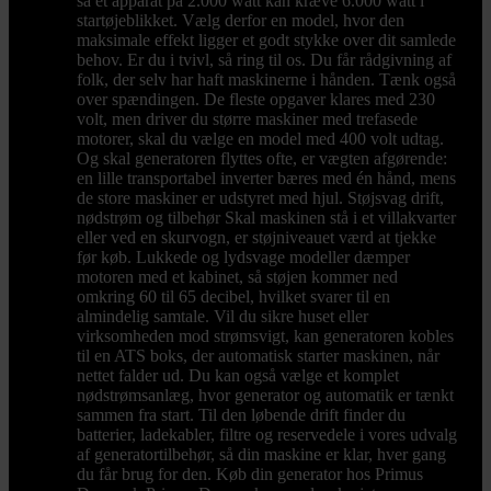
så et apparat på 2.000 watt kan kræve 6.000 watt i
startøjeblikket. Vælg derfor en model, hvor den
maksimale effekt ligger et godt stykke over dit samlede
behov. Er du i tvivl, så ring til os. Du får rådgivning af
folk, der selv har haft maskinerne i hånden. Tænk også
over spændingen. De fleste opgaver klares med 230
volt, men driver du større maskiner med trefasede
motorer, skal du vælge en model med 400 volt udtag.
Og skal generatoren flyttes ofte, er vægten afgørende:
en lille transportabel inverter bæres med én hånd, mens
de store maskiner er udstyret med hjul. Støjsvag drift,
nødstrøm og tilbehør Skal maskinen stå i et villakvarter
eller ved en skurvogn, er støjniveauet værd at tjekke
før køb. Lukkede og lydsvage modeller dæmper
motoren med et kabinet, så støjen kommer ned
omkring 60 til 65 decibel, hvilket svarer til en
almindelig samtale. Vil du sikre huset eller
virksomheden mod strømsvigt, kan generatoren kobles
til en ATS boks, der automatisk starter maskinen, når
nettet falder ud. Du kan også vælge et komplet
nødstrømsanlæg, hvor generator og automatik er tænkt
sammen fra start. Til den løbende drift finder du
batterier, ladekabler, filtre og reservedele i vores udvalg
af generatortilbehør, så din maskine er klar, hver gang
du får brug for den. Køb din generator hos Primus