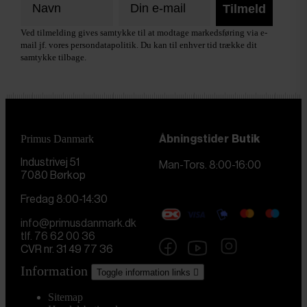
Tilmeld
Ved tilmelding gives samtykke til at modtage markedsføring via e-
mail jf. vores persondatapolitik. Du kan til enhver tid trække dit
samtykke tilbage.
Primus Danmark
Åbningstider
Butik
Industrivej 51
Man-Tors. 8:00-16:00
7080 Børkop
Fredag 8:00-14:30
info@primusdanmark.dk
tlf. 76 62 00 36
CVR nr. 31 49 77 36
Information
Toggle information links

Sitemap