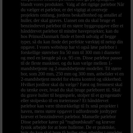
blandt vores produkter. Valg af det rigtige pælebor Når
du vælger et pælebor, er det vigtigt at overveje
projektets omfang, jordens beskaffenhed og antallet af
huller, der skal graves. Uanset om du skal bruge et
benzindrevet pælebor til en større byggeopgave eller et
hånddrevet pælebor til mindre haveprojekter, kan du
hos PrimusDanmark finde et bredt udvalg af begge
typer, så du kan finde det perfekte værktøj til netop din
opgave. I vores webshop har vi også løse pælebor i
forskellige størrelser fra 50 mm til 300 mm i diameter
og med en længde på ca. 95 cm. Disse pælebor passer
til de fleste maskiner, og du kan vælge mellem 1-
mandsbetjente og 2-mandsbetjente modeller. Til større
bor, som 200 mm, 250 mm og 300 mm, anbefaler vi en
2-mandsbetjent model for ekstra kontrol og sikkerhed.
Hvilket jordbor skal du vælge? Først og fremmest skal
du tænke over, hvad du skal bruge pæleboret til. Skal
du grave huller til hegnspæle, stolper til et gyngestativ
eller stolpesko til en træterrasse? Et hånddrevet
pælebor kan være tilstrækkeligt til fx små projekter i
haven, mens større opgaver i udfordrende jordtyper
kræver et benzindrevet pælebor. Manuelle pælebor
Disse pælebor kører på “rugbrødskraft” og kræver
fysisk arbejde for at bore hullerne. De er praktiske,
hvis du kun skal bore få huller eller arbejder i områder,