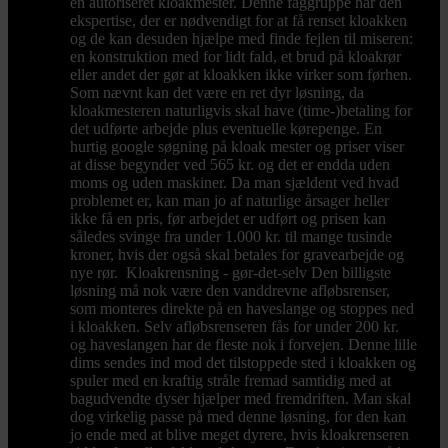
en autoriseret kloakmester. Denne faggruppe har den
ekspertise, der er nødvendigt for at få renset kloakken
og de kan desuden hjælpe med finde fejlen til miseren:
en konstruktion med for lidt fald, et brud på kloakrør
eller andet der gør at kloakken ikke virker som førhen.
Som nævnt kan det være en ret dyr løsning, da
kloakmesteren naturligvis skal have (time-)betaling for
det udførte arbejde plus eventuelle kørepenge. En
hurtig google søgning på kloak mester og priser viser
at disse begynder ved 565 kr. og det er endda uden
moms og uden maskiner. Da man sjældent ved hvad
problemet er, kan man jo af naturlige årsager heller
ikke få en pris, før arbejdet er udført og prisen kan
således svinge fra under 1.000 kr. til mange tusinde
kroner, hvis der også skal betales for gravearbejde og
nye rør. Kloakrensning - gør-det-selv Den billigste
løsning må nok være den vanddrevne afløbsrenser,
som monteres direkte på en haveslange og stoppes ned
i kloakken. Selv afløbsrenseren fås for under 200 kr.
og haveslangen har de fleste nok i forvejen. Denne lille
dims sendes ind mod det tilstoppede sted i kloakken og
spuler med en kraftig stråle fremad samtidig med at
bagudvendte dyser hjælper med fremdriften. Man skal
dog virkelig passe på med denne løsning, for den kan
jo ende med at blive meget dyrere, hvis kloakrenseren