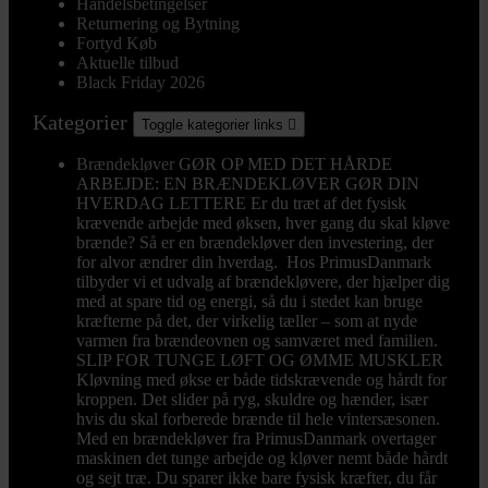
Handelsbetingelser
Returnering og Bytning
Fortyd Køb
Aktuelle tilbud
Black Friday 2026
Kategorier
Toggle kategorier links

Brændekløver
GØR OP MED DET HÅRDE
ARBEJDE: EN BRÆNDEKLØVER GØR DIN
HVERDAG LETTERE Er du træt af det fysisk
krævende arbejde med øksen, hver gang du skal kløve
brænde? Så er en brændekløver den investering, der
for alvor ændrer din hverdag. Hos PrimusDanmark
tilbyder vi et udvalg af brændekløvere, der hjælper dig
med at spare tid og energi, så du i stedet kan bruge
kræfterne på det, der virkelig tæller – som at nyde
varmen fra brændeovnen og samværet med familien.
SLIP FOR TUNGE LØFT OG ØMME MUSKLER
Kløvning med økse er både tidskrævende og hårdt for
kroppen. Det slider på ryg, skuldre og hænder, især
hvis du skal forberede brænde til hele vintersæsonen.
Med en brændekløver fra PrimusDanmark overtager
maskinen det tunge arbejde og kløver nemt både hårdt
og sejt træ. Du sparer ikke bare fysisk kræfter, du får