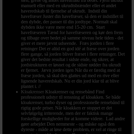
sten, grene og andet haveaffald fra bedet. Fjern ukrudt
manuelt eller med en ukrudtsbrænder eller et andet
haveredskab til fjernelse af ukrudt. Indstil din
havefræser Juster din havefræser, så den er indstillet til
den dybde, der passer til din jordtype. Normalt skal
dybden ikke være mere end 15-20 cm. Start
havefræseren Tænd for havefræseren og kør den frem
og tilbage over bedet på samme niveau hele tiden - det
giver et mere jævnt udseende. Fræs jorden i flere
retninger Det er altid en god idé at fræse over jorden
flere gange, så jorden bliver fræset i flere retninger. Det
giver det bedste resultat i sidste ende, og sikrer, at
jordstrukturen er løsnet og de sidste rødder fra ukrudt
er fjernet. Jævn jorden igen Når du er færdig med at
fræse jorden, så skal den glattes ud med en rive eller
lignende haveredskab. Nu er din jord klar til at blive
plantet i. //
Kloakrenser
Kloakrenser og rensebånd Find
professionelt udstyr til rensning af kloakken. Se både
kloakrenser, turbo dyser og professionelle rensebånd til
rigtig gode priser. Når kloakken er stoppet er det
selvfølgelig irriterende, men der er faktisk mange
forskellige muligheder for at komme videre. Lad andre
gøre arbejdet Den nemmeste - og måske også den
dyreste - måde at løse dette problem, er vel at ringe til