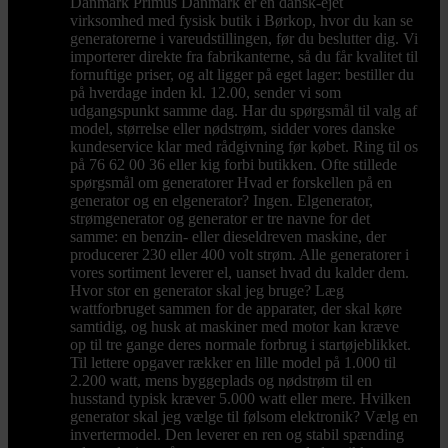
Danmark Primus Danmark er en dansk-ejet
virksomhed med fysisk butik i Børkop, hvor du kan se
generatorerne i vareudstillingen, før du beslutter dig. Vi
importerer direkte fra fabrikanterne, så du får kvalitet til
fornuftige priser, og alt ligger på eget lager: bestiller du
på hverdage inden kl. 12.00, sender vi som
udgangspunkt samme dag. Har du spørgsmål til valg af
model, størrelse eller nødstrøm, sidder vores danske
kundeservice klar med rådgivning før købet. Ring til os
på 76 62 00 36 eller kig forbi butikken. Ofte stillede
spørgsmål om generatorer Hvad er forskellen på en
generator og en elgenerator? Ingen. Elgenerator,
strømgenerator og generator er tre navne for det
samme: en benzin- eller dieseldreven maskine, der
producerer 230 eller 400 volt strøm. Alle generatorer i
vores sortiment leverer el, uanset hvad du kalder dem.
Hvor stor en generator skal jeg bruge? Læg
wattforbruget sammen for de apparater, der skal køre
samtidig, og husk at maskiner med motor kan kræve
op til tre gange deres normale forbrug i startøjeblikket.
Til lettere opgaver rækker en lille model på 1.000 til
2.200 watt, mens byggeplads og nødstrøm til en
husstand typisk kræver 5.000 watt eller mere. Hvilken
generator skal jeg vælge til følsom elektronik? Vælg en
invertermodel. Den leverer en ren og stabil spænding