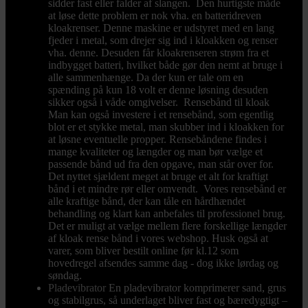
sidder fast eller falder af slangen. Den hurtigste måde
at løse dette problem er nok vha. en batteridreven
kloakrenser. Denne maskine er udstyret med en lang
fjeder i metal, som drejer sig ind i kloakken og renser
vha. denne. Desuden får kloakrenseren strøm fra et
indbygget batteri, hvilket både gør den nemt at bruge i
alle sammenhænge. Da der kun er tale om en
spænding på kun 18 volt er denne løsning desuden
sikker også i våde omgivelser. Rensebånd til kloak
Man kan også investere i et rensebånd, som egentlig
blot er et stykke metal, man skubber ind i kloakken for
at løsne eventuelle propper. Rensebåndene findes i
mange kvaliteter og længder og man bør vælge et
passende bånd ud fra den opgave, man står over for.
Det nyttet sjældent meget at bruge et alt for kraftigt
bånd i et mindre rør eller omvendt. Vores rensebånd er
alle kraftige bånd, der kan tåle en hårdhændet
behandling og klart kan anbefales til professionel brug.
Det er muligt at vælge mellem flere forskellige længder
af kloak rense bånd i vores webshop. Husk også at
varer, som bliver bestilt online før kl.12 som
hovedregel afsendes samme dag - dog ikke lørdag og
søndag.
Pladevibrator
En pladevibrator komprimerer sand, grus
og stabilgrus, så underlaget bliver fast og bæredygtigt –