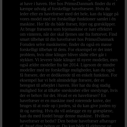
at have i haven. Her hos PrimusDanmark finder du et
kæmpe udvalg af forskellige havefræsere. Hvis du
leder efter en havefræser med det hele, kan du kigge på
vores model med tre forskellige funktioner samlet i én
maskine. Her får du både fræser, fejer og græsklipper.
At bruge fræseren som fejemaskine er især effektivt
om vinteren, når der skal fjernes sne fra fortorvet. Find
smart tilbehør til din havefræser hos PrimusDanmark
Foruden selve maskinerne, finder du også en masse
forskelligt tilbehør til dem. For eksempel er det intet
problem, hvis dine klinger bliver slidte eller går i
stykker. Vi leverer både klinger til nyere modeller, men
også ældre modeller fra før 2014. Ligesom de mindre
modeller med tre forskellige muligheder, kan du også
få fræsere, der er dedikerede til en enkelt funktion. For
eksempel har vi helt almindelige fræsere, der er
beregnet til arbejdet i haven. Her har du dog stadig
mulighed for at tilkøbe sneskraber eller sneslynge, hvis
der er behov for det. Hvad er en havefræser? En
havefræser er en maskine med roterende knive, der
bruges til at rode op i jorden, så du kan give jorden ny
ilt og næring. Hvis du vil anlægge en ny græsplæne,
kan du med fordel bruge denne maskine. Hvilken
havefræser er bedst? Den bedste havefræser afhænger
af, hvad dine behov er. Du kan både få eldrevne og