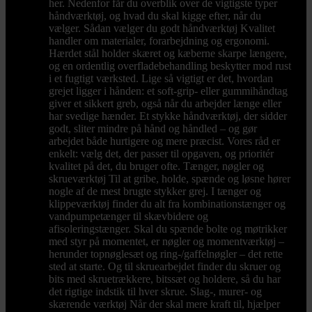
her. Nedenfor får du overblik over de vigtigste typer
håndværktøj, og hvad du skal kigge efter, når du
vælger. Sådan vælger du godt håndværktøj Kvalitet
handler om materialer, forarbejdning og ergonomi.
Hærdet stål holder skæret og kæberne skarpe længere,
og en ordentlig overfladebehandling beskytter mod rust
i et fugtigt værksted. Lige så vigtigt er det, hvordan
grejet ligger i hånden: et soft-grip- eller gummihåndtag
giver et sikkert greb, også når du arbejder længe eller
har svedige hænder. Et stykke håndværktøj, der sidder
godt, sliter mindre på hånd og håndled – og gør
arbejdet både hurtigere og mere præcist. Vores råd er
enkelt: vælg det, der passer til opgaven, og prioritér
kvalitet på det, du bruger ofte. Tænger, nøgler og
skrueværktøj Til at gribe, holde, spænde og løsne hører
nogle af de mest brugte stykker grej. I tænger og
klippeværktøj finder du alt fra kombinationstænger og
vandpumpetænger til skævbidere og
afisoleringstænger. Skal du spænde bolte og møtrikker
med styr på momentet, er nøgler og momentværktøj –
herunder topnøglesæt og ring-/gaffelnøgler – det rette
sted at starte. Og til skruearbejdet finder du skruer og
bits med skruetrækkere, bitssæt og holdere, så du har
det rigtige indstik til hver skrue. Slag-, murer- og
skærende værktøj Når der skal mere kraft til, hjælper