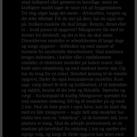
smal indkørsel eller gennem en havelåge, mens en
kraftigere model tager de store ryk på byggepladsen.
Tre ting afgør langt det meste – drivkraften, vægten og
det rette tilbehør. Får du styr på dem, har du også styr
på, hvilken maskine du skal bruge. Benzin, diesel eller
el – hvad passer til opgaven? Minigravere fås med tre
former for drivkraft, og det er her, du skal starte.
Dieseldrevne modeller er arbejdshesten til lange dage
og tunge opgaver – driftssikre og med masser af
moment fra anerkendte dieselmotorer. Skal maskinen
bruges indendørs, i kældre eller i støjfølsomme
områder, er elektriske modeller på batteri svaret: fuld
kraft uden udstødning og med markant lavere støj. Og
har du brug for en enkel, fleksibel løsning til de mindre
opgaver, finder du også benzindrevne modeller. Kort
sagt: vælg diesel til drift og holdbarhed, el til indendørs
og støjfrit, benzin til det lette og fleksible. Størrelse og
vægt – fra kompakt til kraftig Minigravere spænder fra
små maskiner omkring 500 kg til modeller på op mod
2 ton. Skal du bare grave i egen have, kan du klare dig
med en lille minigraver – nogle helt små modeller har
endda ben som en "edderkop", så de kommer ind, hvor
pladsen er trang. Skal du arbejde professionelt, er en
maskine på larvebånd fra omkring 1 ton og opefter det
rigtige valg, og langt de fleste opgaver kan løses med