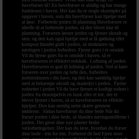
havefræser til? En havefræser er alsidig og har mange
funktioner i haven. Her kan du se nogle eksempler på
opgaver i haven, som din havefræser kan hjælpe med
at løse: Forberede jorden til plantning Havefræsere er
ideelle til at forberede jorden, så den bliver klar til
plantning. Fræseren løsner jorden og fjerner ukrudt og
sten, og den kan også hjælpe med at få gødning eller
kompost blandet godt i jorden, så strukturen og
næringen i jorden forbedres. Fjerne græs i et område
Vil du fjerne græs fra et område i haven, så er
havefræseren et effektivt redskab. Luftning af jorden
Havefræseren er god til luftning af jorden. Ved at køre
fræseren over jorden og lufte den, forbedres
jordstrukturen i din have, og den kan samtidig hjælpe
med at bekæmpe ukrudt og skadedyr i jorden. Fjerne
rodnettet i jorden Vil du have fjernet et kraftigt rodnet i
jorden fra eksempelvis en busk eller et træ, der er
blevet fjernet i haven, så er havefræseren en effektiv
hjælper. Den kan nemlig nemt skære gennem
rødderne. Sådan havefræser du dine bede Når du
fræser jorden i dine bede, så blandes næringsstofferne i
jorden. Det giver dine nye planter bedre
vækstbetingelser. Her kan du læse, hvordan du fræser
dine bede - trin for trin. Forbered dit bed Fjern store