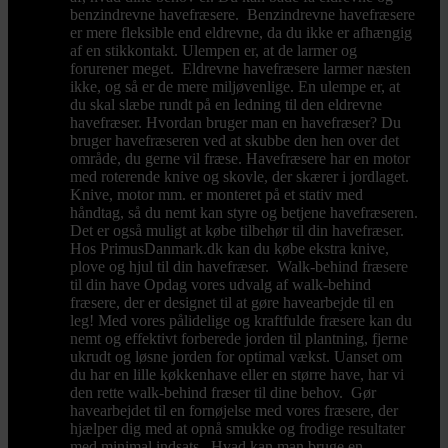
benzindrevne havefræsere. Benzindrevne havefræsere
er mere fleksible end eldrevne, da du ikke er afhængig
af en stikkontakt. Ulempen er, at de larmer og
forurener meget. Eldrevne havefræsere larmer næsten
ikke, og så er de mere miljøvenlige. En ulempe er, at
du skal slæbe rundt på en ledning til den eldrevne
havefræser. Hvordan bruger man en havefræser? Du
bruger havefræseren ved at skubbe den hen over det
område, du gerne vil fræse. Havefræsere har en motor
med roterende knive og skovle, der skærer i jordlaget.
Knive, motor mm. er monteret på et stativ med
håndtag, så du nemt kan styre og betjene havefræseren.
Det er også muligt at købe tilbehør til din havefræser.
Hos PrimusDanmark.dk kan du købe ekstra knive,
plove og hjul til din havefræser. Walk-behind fræsere
til din have Opdag vores udvalg af walk-behind
fræsere, der er designet til at gøre havearbejde til en
leg! Med vores pålidelige og kraftfulde fræsere kan du
nemt og effektivt forberede jorden til plantning, fjerne
ukrudt og løsne jorden for optimal vækst. Uanset om
du har en lille køkkenhave eller en større have, har vi
den rette walk-behind fræser til dine behov. Gør
havearbejdet til en fornøjelse med vores fræsere, der
hjælper dig med at opnå smukke og frodige resultater
med minimal indsats. Hvad kan man bruge en