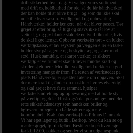
driftssikkerhed hver dag. Vi vælger vores sortiment
med drift og holdbarhed for øje, så du får håndværktøj,
der kan holde til at blive brugt – og som du ikke skal
udskifte hver sæson. Vedligehold og opbevaring
Håndværktøj holder længere, når det bliver passet. Tør
grejet af efter brug, så fugt og snavs ikke får lov at
sætte sig, og giv blanke ståldele en tynd film olie, hvis
de skal ligge længe. Opbevar værktøjet tørt – en lukket
værktøjskasse, et tavlesystem på væggen eller en taske
holder styr på sagerne og beskytter æg og skær mod
stød. Husk samtidig, at skarpt værktøj er sikkert
værktøj: et veltrimmet skær kræver mindre kraft og
skrider sjældnere. Med lidt vedligehold rækker en god
investering mange år frem. Få resten af værkstedet på
plads Håndværktøj er sjældent alene om opgaven. Skal
der mere kraft til, finder du maskiner i vores elværktøj,
og skal grejet have faste rammer, hjælper
værkstedsindretning og opbevaring med at holde styr
på værktøj og dele. Husk også det personlige: med det
rette sikkerhedsudstyr som handsker, briller og
høreværn arbejder du både sikrere og mere
komfortabelt. Køb håndværktøj hos Primus Danmark
Vi har eget lager og butik i Børkop, hvor du kan se og
mærke grejet, før du køber. Bestiller du på hverdage
før kl. 12.00, pakker og sender vi som udgangspunkt