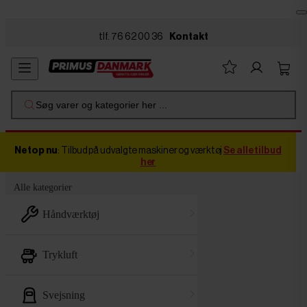
Skip to main content
tlf. 76 62 00 36
Kontakt
Søg varer og kategorier her ...
Netop nu
: Tilbud på udvalgte maskiner og værktøj
Se alle tilbud
her
Alle kategorier
håndværktøj
trykluft
svejsning