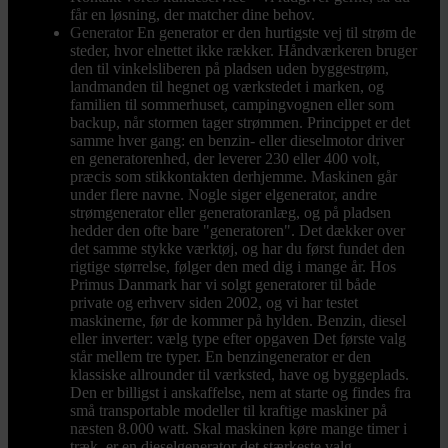
får en løsning, der matcher dine behov.
Generator
En generator er den hurtigste vej til strøm de
steder, hvor elnettet ikke rækker. Håndværkeren bruger
den til vinkelsliberen på pladsen uden byggestrøm,
landmanden til hegnet og værkstedet i marken, og
familien til sommerhuset, campingvognen eller som
backup, når stormen tager strømmen. Princippet er det
samme hver gang: en benzin- eller dieselmotor driver
en generatorenhed, der leverer 230 eller 400 volt,
præcis som stikkontakten derhjemme. Maskinen går
under flere navne. Nogle siger elgenerator, andre
strømgenerator eller generatoranlæg, og på pladsen
hedder den ofte bare "generatoren". Det dækker over
det samme stykke værktøj, og har du først fundet den
rigtige størrelse, følger den med dig i mange år. Hos
Primus Danmark har vi solgt generatorer til både
private og erhverv siden 2002, og vi har testet
maskinerne, før de kommer på hylden. Benzin, diesel
eller inverter: vælg type efter opgaven Det første valg
står mellem tre typer. En benzingenerator er den
klassiske allrounder til værksted, have og byggeplads.
Den er billigst i anskaffelse, nem at starte og findes fra
små transportable modeller til kraftige maskiner på
næsten 8.000 watt. Skal maskinen køre mange timer i
træk, er en dieselgenerator det stærkeste valg.