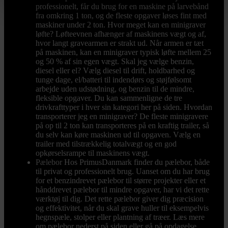
professionelt, får du brug for en maskine på larvebånd
fra omkring 1 ton, og de fleste opgaver løses fint med
maskiner under 2 ton. Hvor meget kan en minigraver
løfte? Løfteevnen afhænger af maskinens vægt og af,
hvor langt gravearmen er strakt ud. Når armen er tæt
på maskinen, kan en minigraver typisk løfte mellem 25
og 50 % af sin egen vægt. Skal jeg vælge benzin,
diesel eller el? Vælg diesel til drift, holdbarhed og
tunge dage, el/batteri til indendørs og støjfølsomt
arbejde uden udstødning, og benzin til de mindre,
fleksible opgaver. Du kan sammenligne de tre
drivkrafttyper i hver sin kategori her på siden. Hvordan
transporterer jeg en minigraver? De fleste minigravere
på op til 2 ton kan transporteres på en kraftig trailer, så
du selv kan køre maskinen ud til opgaven. Vælg en
trailer med tilstrækkelig totalvægt og en god
opkørselsrampe til maskinens vægt.
Pælebor
Hos PrimusDanmark finder du pælebor, både
til privat og professionelt brug. Uanset om du har brug
for et benzindrevet pælebor til større projekter eller et
hånddrevet pælebor til mindre opgaver, har vi det rette
værktøj til dig. Det rette pælebor giver dig præcision
og effektivitet, når du skal grave huller til eksempelvis
hegnspæle, stolper eller plantning af træer. Læs mere
om pælebor nederst på siden eller gå på opdagelse