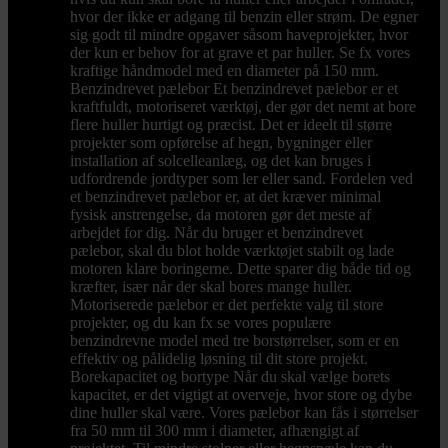
hvor der ikke er adgang til benzin eller strøm. De egner
sig godt til mindre opgaver såsom haveprojekter, hvor
der kun er behov for at grave et par huller. Se fx vores
kraftige håndmodel med en diameter på 150 mm.
Benzindrevet pælebor Et benzindrevet pælebor er et
kraftfuldt, motoriseret værktøj, der gør det nemt at bore
flere huller hurtigt og præcist. Det er ideelt til større
projekter som opførelse af hegn, bygninger eller
installation af solcelleanlæg, og det kan bruges i
udfordrende jordtyper som ler eller sand. Fordelen ved
et benzindrevet pælebor er, at det kræver minimal
fysisk anstrengelse, da motoren gør det meste af
arbejdet for dig. Når du bruger et benzindrevet
pælebor, skal du blot holde værktøjet stabilt og lade
motoren klare boringerne. Dette sparer dig både tid og
kræfter, især når der skal bores mange huller.
Motoriserede pælebor er det perfekte valg til store
projekter, og du kan fx se vores populære
benzindrevne model med tre borstørrelser, som er en
effektiv og pålidelig løsning til dit store projekt.
Borekapacitet og bortype Når du skal vælge borets
kapacitet, er det vigtigt at overveje, hvor store og dybe
dine huller skal være. Vores pælebor kan fås i størrelser
fra 50 mm til 300 mm i diameter, afhængigt af