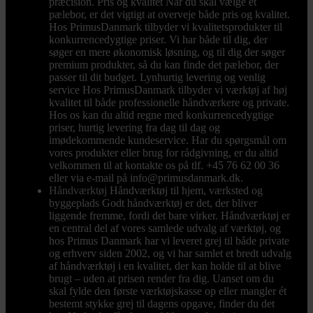
præcision. Pris og kvalitet Når du skal vælge et
pælebor, er det vigtigt at overveje både pris og kvalitet.
Hos PrimusDanmark tilbyder vi kvalitetsprodukter til
konkurrencedygtige priser. Vi har både til dig, der
søger en mere økonomisk løsning, og til dig der søger
premium produkter, så du kan finde det pælebor, der
passer til dit budget. Lynhurtig levering og venlig
service Hos PrimusDanmark tilbyder vi værktøj af høj
kvalitet til både professionelle håndværkere og private.
Hos os kan du altid regne med konkurrencedygtige
priser, hurtig levering fra dag til dag og
imødekommende kundeservice. Har du spørgsmål om
vores produkter eller brug for rådgivning, er du altid
velkommen til at kontakte os på tlf. +45 76 62 00 36
eller via e-mail på info@primusdanmark.dk.
Håndværktøj
Håndværktøj til hjem, værksted og
byggeplads Godt håndværktøj er det, der bliver
liggende fremme, fordi det bare virker. Håndværktøj er
en central del af vores samlede udvalg af værktøj, og
hos Primus Danmark har vi leveret grej til både private
og erhverv siden 2002, og vi har samlet et bredt udvalg
af håndværktøj i en kvalitet, der kan holde til at blive
brugt – uden at prisen render fra dig. Uanset om du
skal fylde den første værktøjskasse op eller mangler ét
bestemt stykke grej til dagens opgave, finder du det