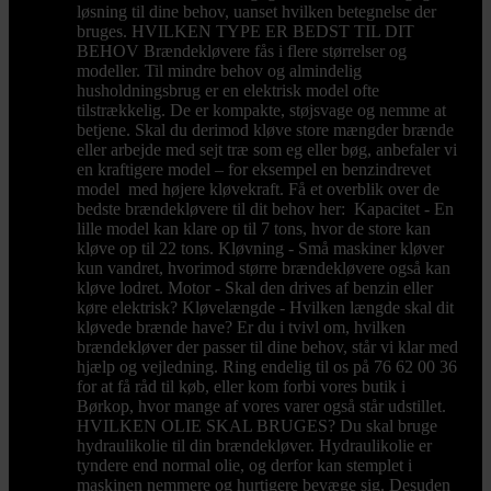
løsning til dine behov, uanset hvilken betegnelse der
bruges. HVILKEN TYPE ER BEDST TIL DIT
BEHOV Brændekløvere fås i flere størrelser og
modeller. Til mindre behov og almindelig
husholdningsbrug er en elektrisk model ofte
tilstrækkelig. De er kompakte, støjsvage og nemme at
betjene. Skal du derimod kløve store mængder brænde
eller arbejde med sejt træ som eg eller bøg, anbefaler vi
en kraftigere model – for eksempel en benzindrevet
model med højere kløvekraft. Få et overblik over de
bedste brændekløvere til dit behov her: Kapacitet - En
lille model kan klare op til 7 tons, hvor de store kan
kløve op til 22 tons. Kløvning - Små maskiner kløver
kun vandret, hvorimod større brændekløvere også kan
kløve lodret. Motor - Skal den drives af benzin eller
køre elektrisk? Kløvelængde - Hvilken længde skal dit
kløvede brænde have? Er du i tvivl om, hvilken
brændekløver der passer til dine behov, står vi klar med
hjælp og vejledning. Ring endelig til os på 76 62 00 36
for at få råd til køb, eller kom forbi vores butik i
Børkop, hvor mange af vores varer også står udstillet.
HVILKEN OLIE SKAL BRUGES? Du skal bruge
hydraulikolie til din brændekløver. Hydraulikolie er
tyndere end normal olie, og derfor kan stemplet i
maskinen nemmere og hurtigere bevæge sig. Desuden