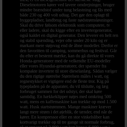
Dieselmotoren kører ved lavere omdrejninger, bruger
mindre brændstof under tung belastning og fås med
både 230 og 400 volt udtag. Det gør den oplagt til
byggepladser, landbrug og faste nødstrømsløsninger.
Skal du drive følsom elektronik som computere, tv
eller ladere, skal du kigge efter en invertergenerator,
også kaldet en digital generator. Den leverer en helt ren
og stabil spænding, vejer ofte under 20 kilo og er
markant mere støjsvag end de åbne modeller. Derfor er
den favoritten til camping, sommerhus og festival. Går
du efter et bestemt mærke, kan du gå direkte til vores
Honda-generatorer med de velkendte EU-modeller
eller vores Hyundai-generatorer, der spænder fra
kompakte invertere til store dieselanlæg. Sådan vælger
du den rigtige størrelse Størrelsen måles i watt, og
regnestykket er vigtigere end de fleste tror. Kig på
typepladen på de apparater, du vil tilslutte, og læg
forbruget sammen for det udstyr, der skal køre
samtidig. En hækkeklipper nøjes med omkring 500
watt, mens en kaffemaskine kan trække op mod 1.500
watt. Husk startstrømmen. Mange maskiner kræver
langt mere strøm i det øjeblik, de tænder, end når de
kører. En kompressor eller en stor vinkelsliber kan
kortvarigt trække op til tre gange sit normale forbrug,