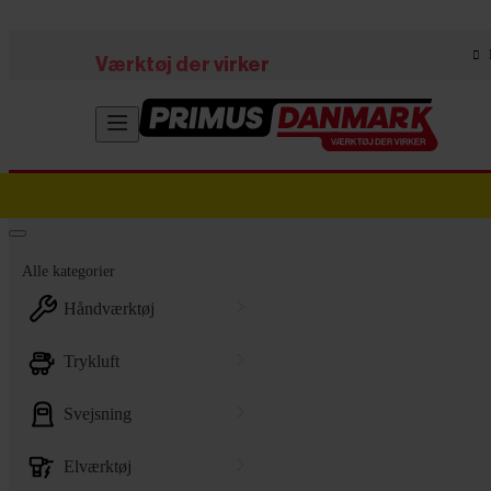
Skip to main content
Værktøj der virker
Alle kategorier
håndværktøj
trykluft
svejsning
elværktøj