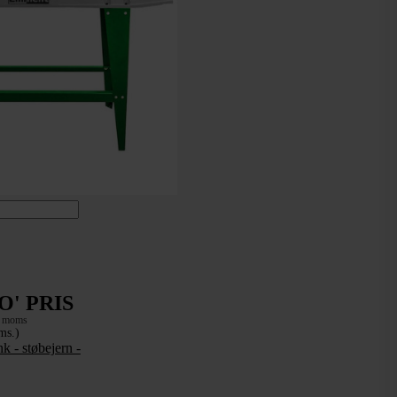
O' PRIS
. moms
ms.)
 - støbejern -