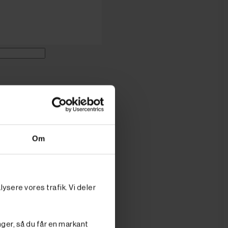
O' PRIS
. moms
ms.)
ænk - variabel
Om
ysere vores trafik. Vi deler
nger, så du får en markant