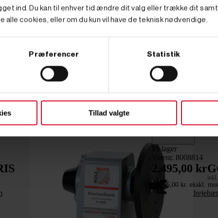
get ind. Du kan til enhver tid ændre dit valg eller trække dit sam
e alle cookies, eller om du kun vil have de teknisk nødvendige.
Præferencer
Statistik
ies
Tillad valgte




Tilføj til kurv
På lager
Varenr. 8008814
RIS
2.495,00 kr
G
inkl
(1.996,00 kr. ekskl. mo
m
Eminent Trædrejebæ