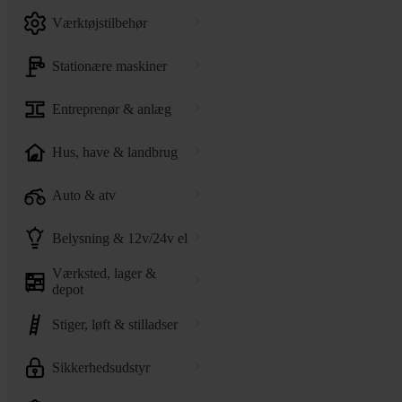
værktøjstilbehør
stationære maskiner
entreprenør & anlæg
hus, have & landbrug
auto & atv
belysning & 12v/24v el
værksted, lager &
depot
stiger, løft & stilladser
sikkerhedsudstyr