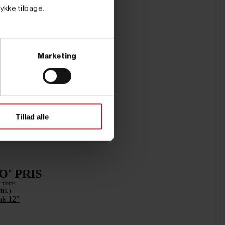
tykke tilbage.
Marketing
Tillad alle
O' PRIS
. moms
ms.)
nk 12"