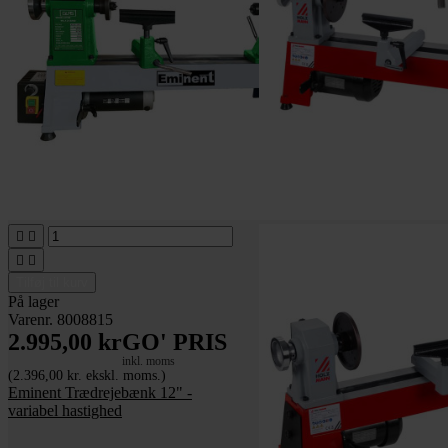




Tilføj til kurv
På lager
Varenr. 8008815
2.995,00 kr
GO' PRIS
inkl. moms
(2.396,00 kr. ekskl. moms.)
Eminent Trædrejebænk 12" -
variabel hastighed