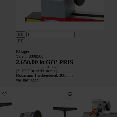




Tilføj til kurv
På lager
Varenr. 8008568
2.650,00 kr
GO' PRIS
inkl. moms
(2.120,00 kr. ekskl. moms.)
Holzmann Trædrejebænk 300 mm
var. hastighed