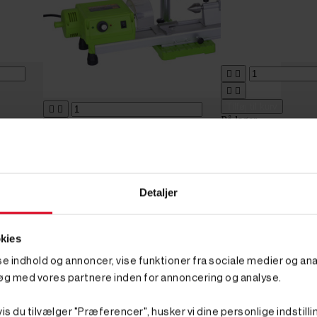




Tilføj til kurv


På lager


Varenr. 8007541
Tilføj til kurv
RIS
1.595,00 kr
G
På lager
inkl
Varenr. 8901025
(1.276,00 kr. ekskl. mo
2.120,00 kr
GO' PRIS
med
Scheppach Trædrejeb
Detaljer
hastighed
inkl. moms
(1.696,00 kr. ekskl. moms.)
Mini søjleboremaskine og drejebænk
kies
sse indhold og annoncer, vise funktioner fra sociale medier og anal
øg med vores partnere inden for annoncering og analyse.
is du tilvælger "Præferencer", husker vi dine personlige indstilli