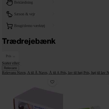
beklædning
sæson & vejr
brugt/demo værktøj
Trædrejebænk
Pris
Sorter efter:
Relevans
Relevans
Navn, A til Å
Navn, Å til A
Pris, lav til høj
Pris, høj til lav
N