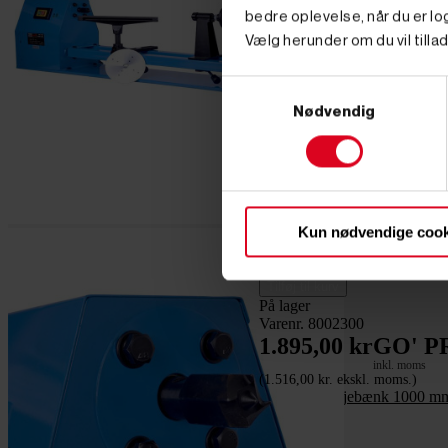
bedre oplevelse, når du er log
Vælg herunder om du vil tillad
Samtykkevalg
Nødvendig
Kun nødvendige cook




Tilføj til kurv
På lager
Varenr. 8002300
1.895,00 kr
GO' P
inkl. moms
(1.516,00 kr. ekskl. moms.)
Güde Trædrejebænk 1000 m