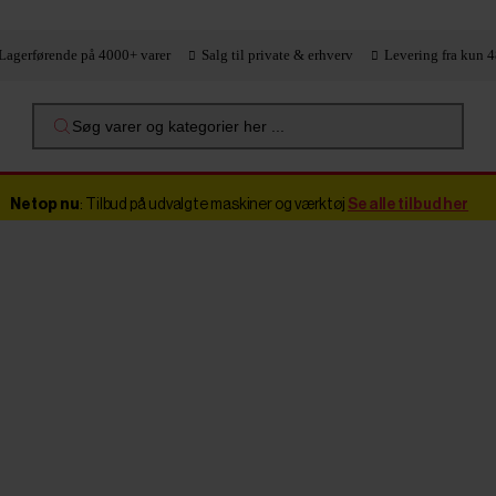
Lagerførende på 4000+ varer
Salg til private & erhverv
Levering fra kun 4
Søg varer og kategorier her ...
Netop nu
: Tilbud på udvalgte maskiner og værktøj
Se alle tilbud her