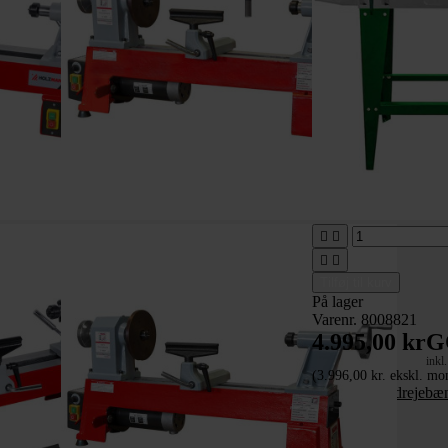




Tilføj til kurv
På lager
Varenr. 8008821
4.995,00 kr
G
inkl
(3.996,00 kr. ekskl. mo
Eminent Trædrejebænk
900 mm