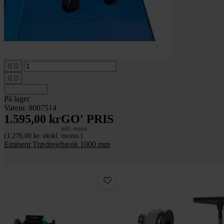




Tilføj til kurv
På lager
Varenr. 8007514
1.595,00 kr
GO' PRIS
inkl. moms
(1.276,00 kr. ekskl. moms.)
Eminent Trædrejebænk 1000 mm