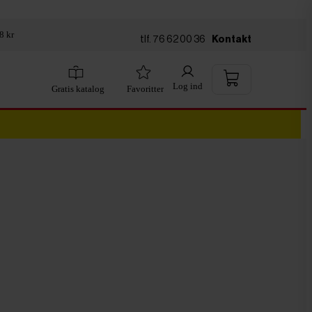
8 kr
tlf. 76 62 00 36
Kontakt
Log ind
Gratis katalog
Favoritter