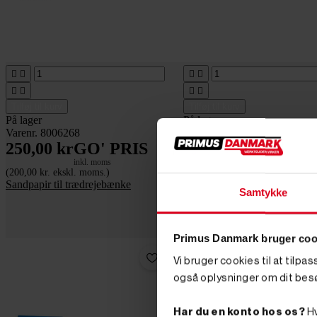








Tilføj til kurv
Tilføj til kurv
På lager
På lager
Varenr. 8006268
Varenr. 8004275
250,00 kr
GO' PRIS
1.370,00 kr
GO' P
inkl. moms
inkl. moms
(200,00 kr. ekskl. moms.)
(1.096,00 kr. ekskl. moms.)
Sandpapir til trædrejebænke
Mini trædrejebænk 480 watt 
Samtykke
variabel hastighed
Primus Danmark bruger coo
Vi bruger cookies til at tilpa
også oplysninger om dit bes
Har du en konto hos os?
Hv