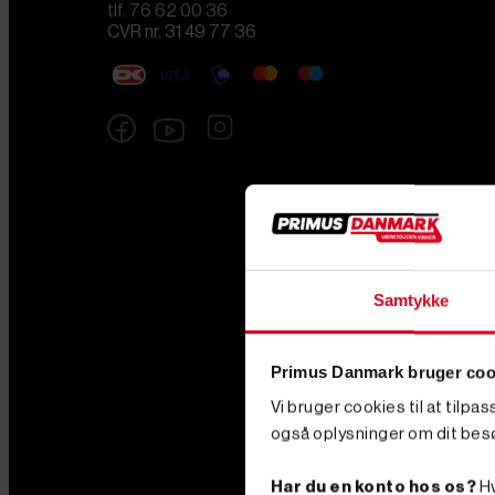
tlf. 76 62 00 36
CVR nr. 31 49 77 36
Samtykke
Primus Danmark bruger coo
Vi bruger cookies til at tilpa
også oplysninger om dit bes
Har du en konto hos os?
Hv