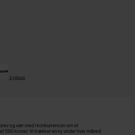
Lysbom
sbrev og vær med i konkurrencen om et
af 595 kroner. Vi trækker en ny vinder hver måned.