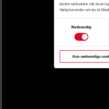
bedre oplevelse, når du er log
Vælg herunder om du vil tillad
Samtykkevalg
Nødvendig
Kun nødvendige cook