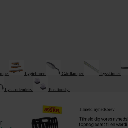
ampe
Lygtebroer
Gårdlamper
Lysskinner
Lys - udendørs
Positionslys
Tilmeld nyhedsbrev
Tilmeld dig vores nyhed
r
topnøglesæt til en værdi 