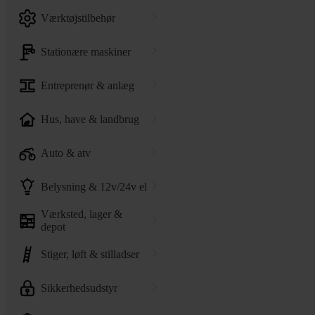
værktøjstilbehør
stationære maskiner
entreprenør & anlæg
hus, have & landbrug
auto & atv
belysning & 12v/24v el
værksted, lager &
depot
stiger, løft & stilladser
sikkerhedsudstyr