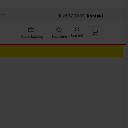
8 kr
tlf. 76 62 00 36
Kontakt
Log ind
Gratis katalog
Favoritter