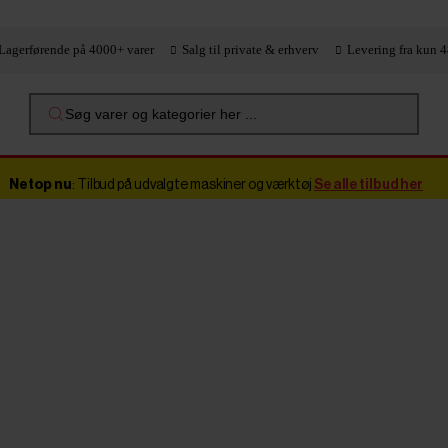
Lagerførende på 4000+ varer
Salg til private & erhverv
Levering fra kun 4
Søg varer og kategorier her ...
Netop nu
: Tilbud på udvalgte maskiner og værktøj
Se alle tilbud her