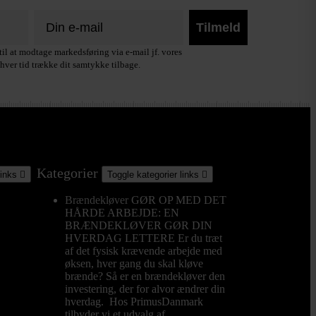
Tilmeld
il at modtage markedsføring via e-mail jf. vores
hver tid trække dit samtykke tilbage.
Kategorier
links

Toggle kategorier links

Brændekløver
GØR OP MED DET
HÅRDE ARBEJDE: EN
BRÆNDEKLØVER GØR DIN
HVERDAG LETTERE Er du træt
af det fysisk krævende arbejde med
øksen, hver gang du skal kløve
brænde? Så er en brændekløver den
investering, der for alvor ændrer din
hverdag. Hos PrimusDanmark
tilbyder vi et udvalg af