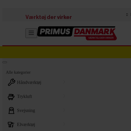
Skip to main content
Værktøj der virker
Alle kategorier
håndværktøj
trykluft
svejsning
elværktøj