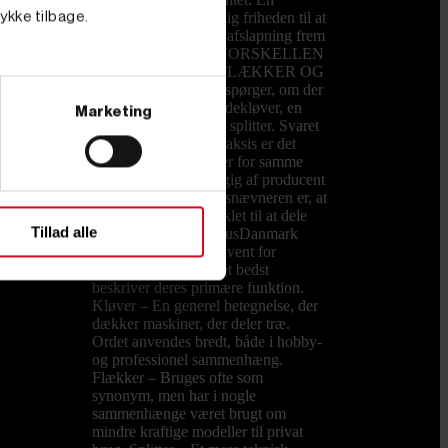
brændekløver giver dig friheden til at
tykke tilbage.
bruge weekenden på afslapning frem
for slid. HVAD ER FORSKELLEN
PÅ EN KLØVER, FLÆKKER OG
SPLITTER? Mange spørger, om der
er forskel på en brændekløver, en
Marketing
brændeflækker og en splitter. Svaret
er både ja og nej. I praksis er det
forskellige betegnelser for samme
type maskine, afhængig af producent
og brugssprog. Fællesnævneren er, at
alle maskiner er udviklet til at dele
Tillad alle
træstykker. Hos PrimusDanmark
kalder vi dem konsekvent for
brændekløvere, da det bedst
beskriver deres primære funktion.
Kløver – En generel betegnelse, der
dækker maskiner, der deler træ.
Ordet anvendes bredt, både i hobby-
og professionel sammenhæng.
Flækker – Bruges ofte som
synonym, men har i nogle
sammenhænge været brugt om
mindre kraftige modeller til privat