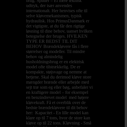
brug. Splitter – Et mere teknisk
udtryk, der især anvendes
internationalt. Her henvises ofte til
selve kløvemekanismen, typisk
hydraulisk. Hos PrimusDanmark er
det vigtigste, at du får den rigtige
løsning til dine behov, uanset hvilken
betegnelse der bruges. HVILKEN
TYPE ER BEDST TIL DIT
BEHOV Brændekløvere fås i flere
størrelser og modeller. Til mindre
behov og almindelig
husholdningsbrug er en elektrisk
model ofte tilstrækkelig. De er
kompakte, støjsvage og nemme at
betjene. Skal du derimod kløve store
mængder brænde eller arbejde med
sejt træ som eg eller bøg, anbefaler vi
en kraftigere model – for eksempel
en benzindrevet model med højere
kløvekraft. Få et overblik over de
bedste brændekløvere til dit behov
her: Kapacitet - En lille model kan
klare op til 7 tons, hvor de store kan
kløve op til 22 tons. Kløvning - Små