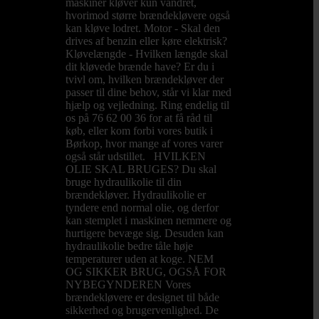
maskiner kløver kun vandret,
hvorimod større brændekløvere også
kan kløve lodret. Motor - Skal den
drives af benzin eller køre elektrisk?
Kløvelængde - Hvilken længde skal
dit kløvede brænde have? Er du i
tvivl om, hvilken brændekløver der
passer til dine behov, står vi klar med
hjælp og vejledning. Ring endelig til
os på 76 62 00 36 for at få råd til
køb, eller kom forbi vores butik i
Børkop, hvor mange af vores varer
også står udstillet. HVILKEN
OLIE SKAL BRUGES? Du skal
bruge hydraulikolie til din
brændekløver. Hydraulikolie er
tyndere end normal olie, og derfor
kan stemplet i maskinen nemmere og
hurtigere bevæge sig. Desuden kan
hydraulikolie bedre tåle høje
temperaturer uden at koge. NEM
OG SIKKER BRUG, OGSÅ FOR
NYBEGYNDEREN Vores
brændekløvere er designet til både
sikkerhed og brugervenlighed. De