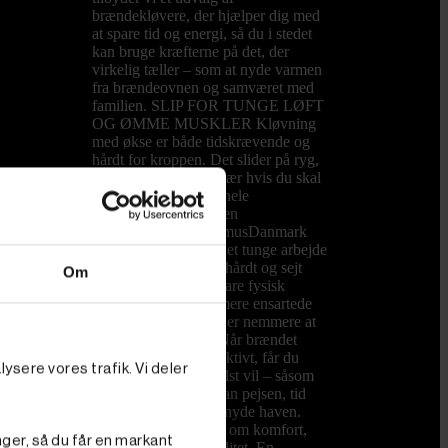
brændekløvere, der hjælper dig med
at spare tid og energi, så du i stedet
kan bruge kræfterne på det, der
virkelig tæller – som at nyde varmen
fra brændeovnen og samværet med
familien. SLIP FOR TUNGE LØFT
OG ØMME MUSKLER Kløvning
med økse er både tidskrævende og
hårdt for kroppen. Det slider på ryg,
skuldre og hænder, især hvis du skal
forberede brænde til hele
vintersæsonen. Med en
brændekløver fra PrimusDanmark
overtager maskinen det tunge arbejde
og kløver nemt både hårdt og sejt
Om
træ. Du sparer ikke bare fysisk
kræfter, du får også mere ensartede
stykker brænde, som er nemmere at
stable og opbevare. Når brændet
kløves hurtigt og effektivt, får du
ysere vores trafik. Vi deler
mere tid til det, du helst vil – såsom
hyggelige aftener foran pejsen, tid
med børnene eller at nyde haven.
Det handler ikke kun om komfort,
nger, så du får en markant
men også om livskvalitet. En