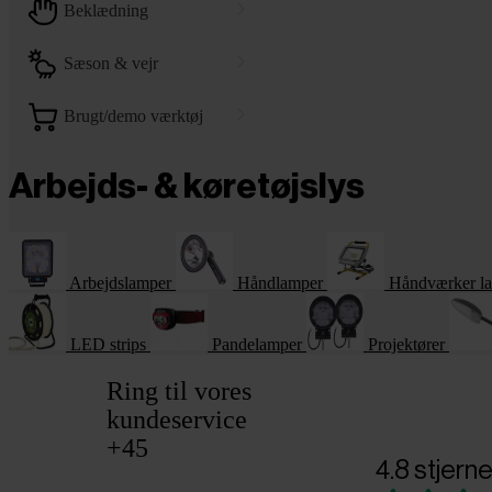
beklædning
sæson & vejr
brugt/demo værktøj
Arbejds- & køretøjslys
Arbejdslamper
Håndlamper
Håndværker l
LED strips
Pandelamper
Projektører
Ring til vores
kundeservice
+45
4.8 stjerne