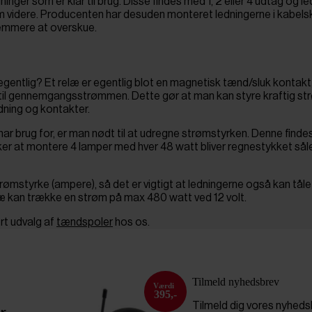
ger som er klar til brug. Disse findes med 1, 2 eller 4 udtag og led
trøm videre. Producenten har desuden monteret ledningerne i kabel
 nemmere at overskue.
 egentlig? Et relæ er egentlig blot en magnetisk tænd/sluk kontakt
se til gennemgangsstrømmen. Dette gør at man kan styre kraftig 
dning og kontakter.
har brug for, er man nødt til at udregne strømstyrken. Denne finde
sker at montere 4 lamper med hver 48 watt bliver regnestykket så
rømstyrke (ampere), så det er vigtigt at ledningerne også kan tål
læ kan trække en strøm på max 480 watt ved 12 volt.
ort udvalg af
tændspoler
hos os.
Tilmeld nyhedsbrev
395,-
Tilmeld dig vores nyhed