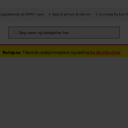
Lagerførende på 4000+ varer
Salg til private & erhverv
Levering fra kun 4
Søg varer og kategorier her ...
Netop nu
: Tilbud på udvalgte maskiner og værktøj
Se alle tilbud her