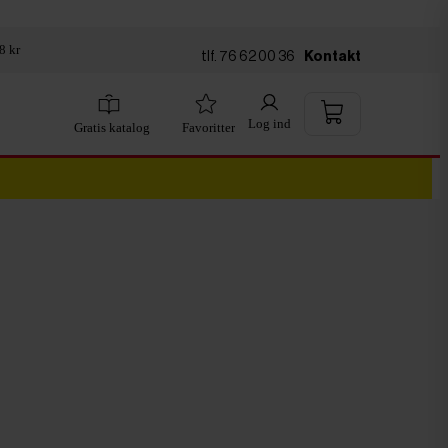
8 kr
tlf. 76 62 00 36
Kontakt
Log ind
Gratis katalog
Favoritter