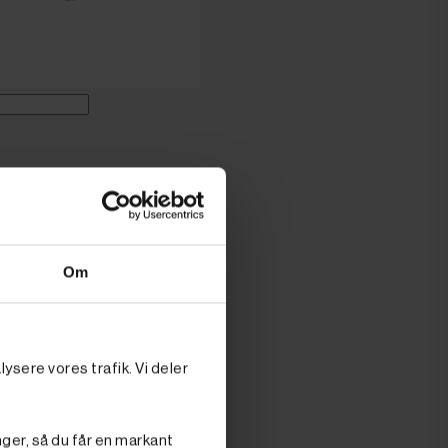
 PRIS
oms
.)
ed
Om
sikring
ysere vores trafik. Vi deler
nger, så du får en markant