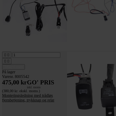




Tilføj til kurv
På lager
Varenr. 8005542
475,00 kr
GO' PRIS
inkl. moms
(380,00 kr. ekskl. moms.)
Monteringsledning med trådløs
fjernbetjening, trykknap og relæ