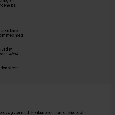
ninger i
skoene på
, som bliver
strøm med med
s ved at
ledes: 48x4
e den strøm.
sbrev og vær med i konkurrencen om et Bluetooth