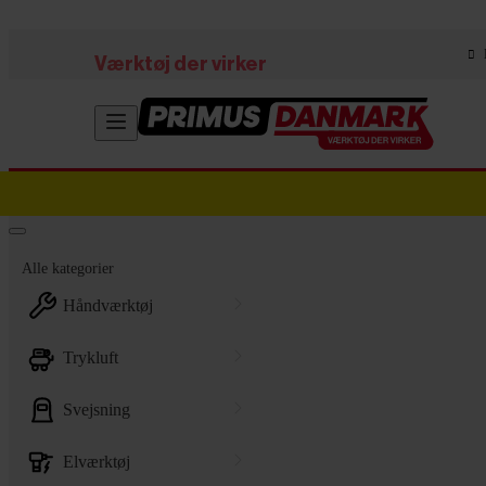
Skip to main content
Værktøj der virker
Alle kategorier
håndværktøj
trykluft
svejsning
elværktøj