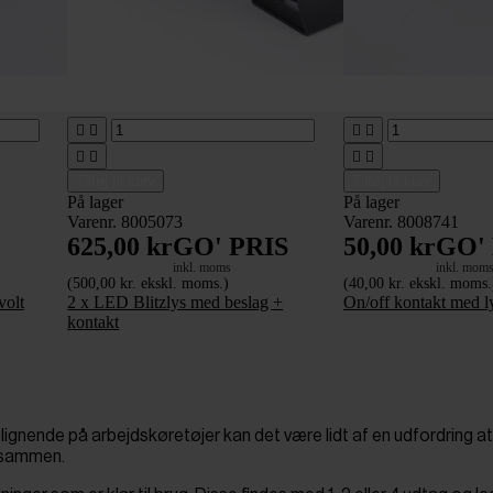








Tilføj til kurv
Tilføj til kurv
På lager
På lager
Varenr. 8005073
Varenr. 8008741
625,00 kr
GO' PRIS
50,00 kr
GO'
inkl. moms
inkl. mom
(500,00 kr. ekskl. moms.)
(40,00 kr. ekskl. moms.
volt
2 x LED Blitzlys med beslag +
On/off kontakt med ly
kontakt
 lignende på arbejdskøretøjer kan det være lidt af en udfordring at
t sammen.