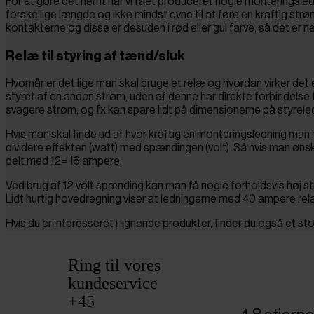
For at gøre det nemt har vi fået produceret nogle monteringslednin
forskellige længde og ikke mindst evne til at føre en kraftig s
kontakterne og disse er desuden i rød eller gul farve, så det er
Relæ til styring af tænd/sluk
Hvornår er det lige man skal bruge et relæ og hvordan virker det
styret af en anden strøm, uden af denne har direkte forbindel
svagere strøm, og fx kan spare lidt på dimensionerne på styrele
Hvis man skal finde ud af hvor kraftig en monteringsledning man 
dividere effekten (watt) med spændingen (volt). Så hvis man øn
delt med 12= 16 ampere.
Ved brug af 12 volt spænding kan man få nogle forholdsvis høj st
Lidt hurtig hovedregning viser at ledningerne med 40 ampere re
Hvis du er interesseret i lignende produkter, finder du også et st
Ring til vores
kundeservice
+45