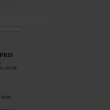
 PRIS
s
)
s - 24 volt
 få sat