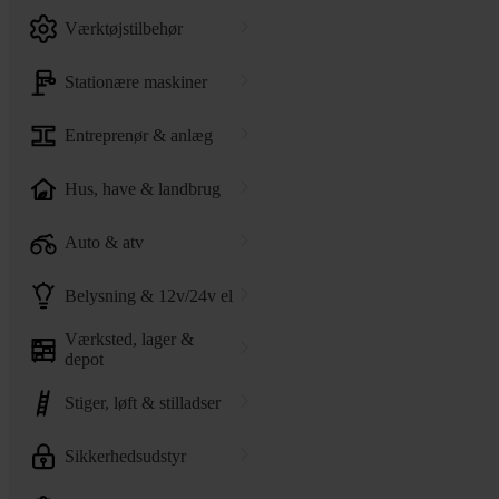
værktøjstilbehør
stationære maskiner
entreprenør & anlæg
hus, have & landbrug
auto & atv
belysning & 12v/24v el
værksted, lager &
depot
stiger, løft & stilladser
sikkerhedsudstyr