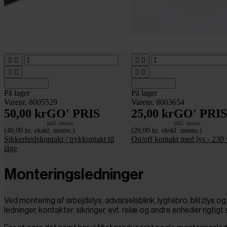








Tilføj til kurv
Tilføj til kurv
På lager
På lager
Varenr. 8005529
Varenr. 8003654
50,00 kr
GO' PRIS
25,00 kr
GO' PRIS
inkl. moms
inkl. moms
(40,00 kr. ekskl. moms.)
(20,00 kr. ekskl. moms.)
Sikkerhedskontakt / trykkontakt til
On/off kontakt med lys - 230 
låge
Monteringsledninger
Ved montering af arbejdslys, advarselsblink, lygtebro, blitzlys og
ledninger, kontakter, sikringer, evt. relæ og andre enheder rigtig