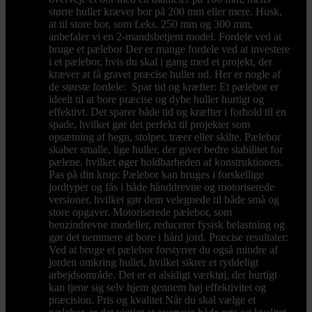
større huller kræver bor på 200 mm eller mere. Husk,
at til store bor, som f.eks. 250 mm og 300 mm,
anbefaler vi en 2-mandsbetjent model. Fordele ved at
bruge et pælebor Der er mange fordele ved at investere
i et pælebor, hvis du skal i gang med et projekt, der
kræver at få gravet præcise huller ud. Her er nogle af
de største fordele: Spar tid og kræfter: Et pælebor er
ideelt til at bore præcise og dybe huller hurtigt og
effektivt. Det sparer både tid og kræfter i forhold til en
spade, hvilket gør det perfekt til projekter som
opsætning af hegn, stolper, træer eller skilte. Pælebor
skaber smalle, lige huller, der giver bedre stabilitet for
pælene, hvilket øger holdbarheden af konstruktionen.
Pas på din krop: Pælebor kan bruges i forskellige
jordtyper og fås i både hånddrevne og motoriserede
versioner, hvilket gør dem velegnede til både små og
store opgaver. Motoriserede pælebor, som
benzindrevne modeller, reducerer fysisk belastning og
gør det nemmere at bore i hård jord. Præcise resultater:
Ved at bruge et pælebor forstyrrer du også mindre af
jorden omkring hullet, hvilket sikrer et ryddeligt
arbejdsområde. Det er et alsidigt værktøj, der hurtigt
kan tjene sig selv hjem gennem høj effektivitet og
præcision. Pris og kvalitet Når du skal vælge et