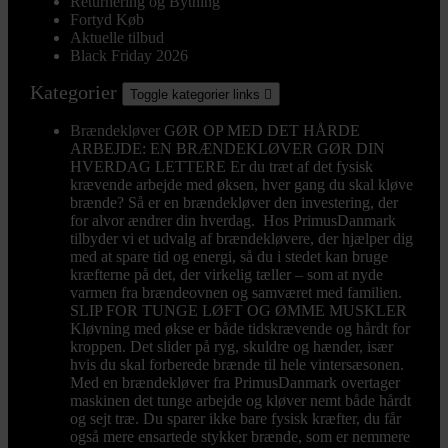
Returnering og Bytning
Fortyd Køb
Aktuelle tilbud
Black Friday 2026
Kategorier
Toggle kategorier links

Brændekløver
GØR OP MED DET HÅRDE
ARBEJDE: EN BRÆNDEKLØVER GØR DIN
HVERDAG LETTERE Er du træt af det fysisk
krævende arbejde med øksen, hver gang du skal kløve
brænde? Så er en brændekløver den investering, der
for alvor ændrer din hverdag. Hos PrimusDanmark
tilbyder vi et udvalg af brændekløvere, der hjælper dig
med at spare tid og energi, så du i stedet kan bruge
kræfterne på det, der virkelig tæller – som at nyde
varmen fra brændeovnen og samværet med familien.
SLIP FOR TUNGE LØFT OG ØMME MUSKLER
Kløvning med økse er både tidskrævende og hårdt for
kroppen. Det slider på ryg, skuldre og hænder, især
hvis du skal forberede brænde til hele vintersæsonen.
Med en brændekløver fra PrimusDanmark overtager
maskinen det tunge arbejde og kløver nemt både hårdt
og sejt træ. Du sparer ikke bare fysisk kræfter, du får
også mere ensartede stykker brænde, som er nemmere