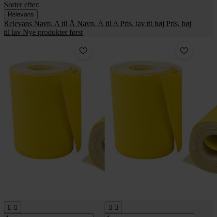
Sorter efter:
Relevans
Relevans
Navn, A til Å
Navn, Å til A
Pris, lav til høj
Pris, høj
til lav
Nye produkter først



