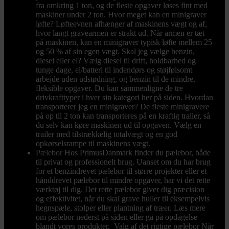
fra omkring 1 ton, og de fleste opgaver løses fint med
maskiner under 2 ton. Hvor meget kan en minigraver
løfte? Løfteevnen afhænger af maskinens vægt og af,
hvor langt gravearmen er strakt ud. Når armen er tæt
på maskinen, kan en minigraver typisk løfte mellem 25
og 50 % af sin egen vægt. Skal jeg vælge benzin,
diesel eller el? Vælg diesel til drift, holdbarhed og
tunge dage, el/batteri til indendørs og støjfølsomt
arbejde uden udstødning, og benzin til de mindre,
fleksible opgaver. Du kan sammenligne de tre
drivkrafttyper i hver sin kategori her på siden. Hvordan
transporterer jeg en minigraver? De fleste minigravere
på op til 2 ton kan transporteres på en kraftig trailer, så
du selv kan køre maskinen ud til opgaven. Vælg en
trailer med tilstrækkelig totalvægt og en god
opkørselsrampe til maskinens vægt.
Pælebor
Hos PrimusDanmark finder du pælebor, både
til privat og professionelt brug. Uanset om du har brug
for et benzindrevet pælebor til større projekter eller et
hånddrevet pælebor til mindre opgaver, har vi det rette
værktøj til dig. Det rette pælebor giver dig præcision
og effektivitet, når du skal grave huller til eksempelvis
hegnspæle, stolper eller plantning af træer. Læs mere
om pælebor nederst på siden eller gå på opdagelse
blandt vores produkter. Valg af det rigtige pælebor Når