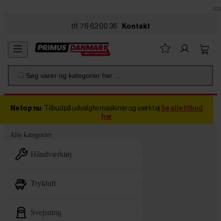
Skip to main content
tlf. 76 62 00 36
Kontakt
Søg varer og kategorier her ...
Netop nu
: Tilbud på udvalgte maskiner og værktøj
Se alle tilbud
her
Alle kategorier
håndværktøj
trykluft
svejsning