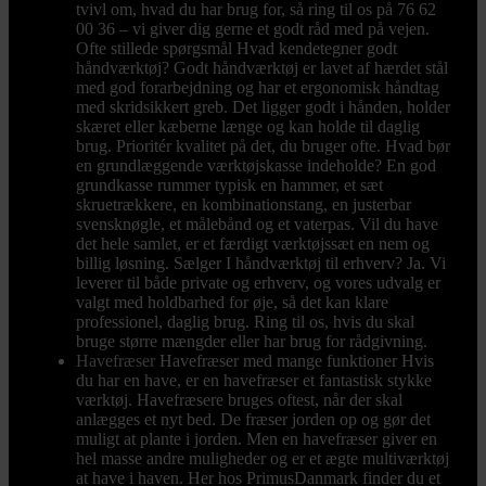
tvivl om, hvad du har brug for, så ring til os på 76 62
00 36 – vi giver dig gerne et godt råd med på vejen.
Ofte stillede spørgsmål Hvad kendetegner godt
håndværktøj? Godt håndværktøj er lavet af hærdet stål
med god forarbejdning og har et ergonomisk håndtag
med skridsikkert greb. Det ligger godt i hånden, holder
skæret eller kæberne længe og kan holde til daglig
brug. Prioritér kvalitet på det, du bruger ofte. Hvad bør
en grundlæggende værktøjskasse indeholde? En god
grundkasse rummer typisk en hammer, et sæt
skruetrækkere, en kombinationstang, en justerbar
svensknøgle, et målebånd og et vaterpas. Vil du have
det hele samlet, er et færdigt værktøjssæt en nem og
billig løsning. Sælger I håndværktøj til erhverv? Ja. Vi
leverer til både private og erhverv, og vores udvalg er
valgt med holdbarhed for øje, så det kan klare
professionel, daglig brug. Ring til os, hvis du skal
bruge større mængder eller har brug for rådgivning.
Havefræser
Havefræser med mange funktioner Hvis
du har en have, er en havefræser et fantastisk stykke
værktøj. Havefræsere bruges oftest, når der skal
anlægges et nyt bed. De fræser jorden op og gør det
muligt at plante i jorden. Men en havefræser giver en
hel masse andre muligheder og er et ægte multiværktøj
at have i haven. Her hos PrimusDanmark finder du et