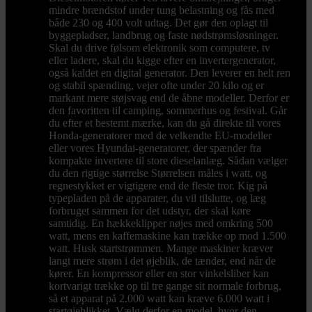
mindre brændstof under tung belastning og fås med
både 230 og 400 volt udtag. Det gør den oplagt til
byggepladser, landbrug og faste nødstrømsløsninger.
Skal du drive følsom elektronik som computere, tv
eller ladere, skal du kigge efter en invertergenerator,
også kaldet en digital generator. Den leverer en helt ren
og stabil spænding, vejer ofte under 20 kilo og er
markant mere støjsvag end de åbne modeller. Derfor er
den favoritten til camping, sommerhus og festival. Går
du efter et bestemt mærke, kan du gå direkte til vores
Honda-generatorer med de velkendte EU-modeller
eller vores Hyundai-generatorer, der spænder fra
kompakte invertere til store dieselanlæg. Sådan vælger
du den rigtige størrelse Størrelsen måles i watt, og
regnestykket er vigtigere end de fleste tror. Kig på
typepladen på de apparater, du vil tilslutte, og læg
forbruget sammen for det udstyr, der skal køre
samtidig. En hækkeklipper nøjes med omkring 500
watt, mens en kaffemaskine kan trække op mod 1.500
watt. Husk startstrømmen. Mange maskiner kræver
langt mere strøm i det øjeblik, de tænder, end når de
kører. En kompressor eller en stor vinkelsliber kan
kortvarigt trække op til tre gange sit normale forbrug,
så et apparat på 2.000 watt kan kræve 6.000 watt i
startøjeblikket. Vælg derfor en model, hvor den