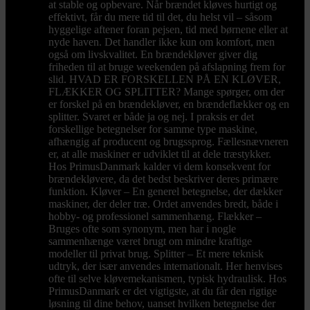
at stable og opbevare. Når brændet kløves hurtigt og
effektivt, får du mere tid til det, du helst vil – såsom
hyggelige aftener foran pejsen, tid med børnene eller at
nyde haven. Det handler ikke kun om komfort, men
også om livskvalitet. En brændekløver giver dig
friheden til at bruge weekenden på afslapning frem for
slid. HVAD ER FORSKELLEN PÅ EN KLØVER,
FLÆKKER OG SPLITTER? Mange spørger, om der
er forskel på en brændekløver, en brændeflækker og en
splitter. Svaret er både ja og nej. I praksis er det
forskellige betegnelser for samme type maskine,
afhængig af producent og brugssprog. Fællesnævneren
er, at alle maskiner er udviklet til at dele træstykker.
Hos PrimusDanmark kalder vi dem konsekvent for
brændekløvere, da det bedst beskriver deres primære
funktion. Kløver – En generel betegnelse, der dækker
maskiner, der deler træ. Ordet anvendes bredt, både i
hobby- og professionel sammenhæng. Flækker –
Bruges ofte som synonym, men har i nogle
sammenhænge været brugt om mindre kraftige
modeller til privat brug. Splitter – Et mere teknisk
udtryk, der især anvendes internationalt. Her henvises
ofte til selve kløvemekanismen, typisk hydraulisk. Hos
PrimusDanmark er det vigtigste, at du får den rigtige
løsning til dine behov, uanset hvilken betegnelse der