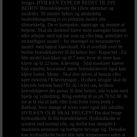
bruges. HVILKEN TYPE ER BEDST TIL DIT
BEHOV Brændekløvere fås i flere størrelser og
modeller. Til mindre behov og almindelig
husholdningsbrug er en elektrisk model ofte
tilstrækkelig. De er kompakte, støjsvage og nemme at
betjene. Skal du derimod kløve store mængder brænde
eller arbejde med sejt træ som eg eller bøg, anbefaler vi
en kraftigere model – for eksempel en benzindrevet
model med højere kløvekraft. Få et overblik over de
bedste brændekløvere til dit behov her: Kapacitet - En
lille model kan klare op til 7 tons, hvor de store kan
kløve op til 22 tons. Kløvning - Små maskiner kløver
kun vandret, hvorimod større brændekløvere også kan
kløve lodret. Motor - Skal den drives af benzin eller
køre elektrisk? Kløvelængde - Hvilken længde skal dit
kløvede brænde have? Er du i tvivl om, hvilken
brændekløver der passer til dine behov, står vi klar med
hjælp og vejledning. Ring endelig til os på 76 62 00 36
for at få råd til køb, eller kom forbi vores butik i
Børkop, hvor mange af vores varer også står udstillet.
HVILKEN OLIE SKAL BRUGES? Du skal bruge
hydraulikolie til din brændekløver. Hydraulikolie er
tyndere end normal olie, og derfor kan stemplet i
maskinen nemmere og hurtigere bevæge sig. Desuden
kan hydraulikolie bedre tåle høje temperaturer uden at