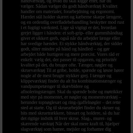
håndværktøj, og hvad du skal kigge efter, når du
vælger. Sådan vælger du godt håndværktøj Kvalitet
handler om materialer, forarbejdning og ergonomi.
Hærdet stål holder skæret og kæberne skarpe længere,
og en ordentlig overfladebehandling beskytter mod rust
i et fugtigt værksted. Lige så vigtigt er det, hvordan
grejet ligger i hånden: et soft-grip- eller gummihåndtag
giver et sikkert greb, også når du arbejder længe eller
har svedige hænder. Et stykke håndværktøj, der sidder
godt, sliter mindre på hånd og håndled – og gør
arbejdet både hurtigere og mere præcist. Vores råd er
enkelt: vælg det, der passer til opgaven, og prioritér
kvalitet på det, du bruger ofte. Tænger, nøgler og
skrueværktøj Til at gribe, holde, spænde og løsne hører
nogle af de mest brugte stykker grej. I tænger og
klippeværktøj finder du alt fra kombinationstænger og
vandpumpetænger til skævbidere og
afisoleringstænger. Skal du spænde bolte og møtrikker
med styr på momentet, er nøgler og momentværktøj –
herunder topnøglesæt og ring-/gaffelnøgler – det rette
sted at starte. Og til skruearbejdet finder du skruer og
bits med skruetrækkere, bitssæt og holdere, så du har
det rigtige indstik til hver skrue. Slag-, murer- og
skærende værktøj Når der skal mere kraft til, hjælper
slagværktøj som hamre, mejsler og forhamre dig