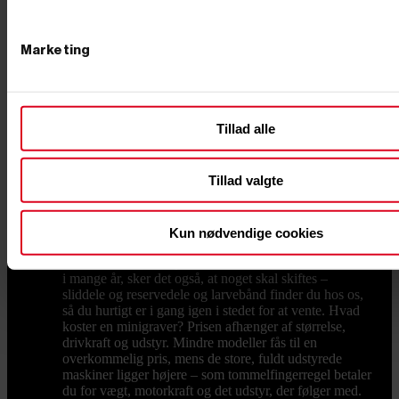
rendegraver eller en af de mindre gravemaskiner til
både grave- og læsseopgaver, hjælper vi dig gerne med
at ramme den rigtige vægtklasse til netop dit behov.
Marketing
Tilbehør og udstyr, der gør arbejdet nemmere En
minigraver er kun så god som det, du monterer på den.
Med det rette tilbehør som skovle, pælebor og skovklo
forvandler du maskinen til et komplet anlægsværktøj –
fra smalle graveskovle og tilteskovle til hydraulisk
Tillad alle
pælebor, der trænger gennem stiv lerjord på sekunder.
Når jorden er gravet og skal pakkes igen, er en
pladevibrator til at komprimere jorden et oplagt
Tillad valgte
makkerpar, og en motorbør til at flytte jord og grus
sparer både ryg og tid, når materialerne skal væk fra
hullet. Transport og vedligehold En maskine på 1-2 ton
skal flyttes mellem opgaverne, og her er en trailer til
Kun nødvendige cookies
transport en god investering, så du selv kan køre
maskinen ud til arbejdet. Holder du maskinen kørende
i mange år, sker det også, at noget skal skiftes –
sliddele og reservedele og larvebånd finder du hos os,
så du hurtigt er i gang igen i stedet for at vente. Hvad
koster en minigraver? Prisen afhænger af størrelse,
drivkraft og udstyr. Mindre modeller fås til en
overkommelig pris, mens de store, fuldt udstyrede
maskiner ligger højere – som tommelfingerregel betaler
du for vægt, motorkraft og det udstyr, der følger med.