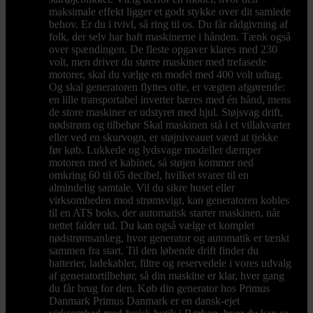
maksimale effekt ligger et godt stykke over dit samlede
behov. Er du i tvivl, så ring til os. Du får rådgivning af
folk, der selv har haft maskinerne i hånden. Tænk også
over spændingen. De fleste opgaver klares med 230
volt, men driver du større maskiner med trefasede
motorer, skal du vælge en model med 400 volt udtag.
Og skal generatoren flyttes ofte, er vægten afgørende:
en lille transportabel inverter bæres med én hånd, mens
de store maskiner er udstyret med hjul. Støjsvag drift,
nødstrøm og tilbehør Skal maskinen stå i et villakvarter
eller ved en skurvogn, er støjniveauet værd at tjekke
før køb. Lukkede og lydsvage modeller dæmper
motoren med et kabinet, så støjen kommer ned
omkring 60 til 65 decibel, hvilket svarer til en
almindelig samtale. Vil du sikre huset eller
virksomheden mod strømsvigt, kan generatoren kobles
til en ATS boks, der automatisk starter maskinen, når
nettet falder ud. Du kan også vælge et komplet
nødstrømsanlæg, hvor generator og automatik er tænkt
sammen fra start. Til den løbende drift finder du
batterier, ladekabler, filtre og reservedele i vores udvalg
af generatortilbehør, så din maskine er klar, hver gang
du får brug for den. Køb din generator hos Primus
Danmark Primus Danmark er en dansk-ejet