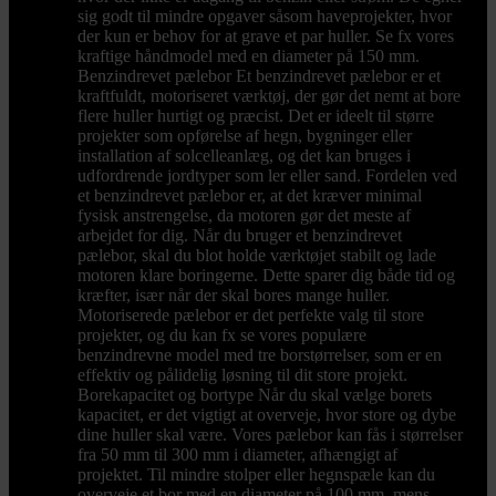
sig godt til mindre opgaver såsom haveprojekter, hvor
der kun er behov for at grave et par huller. Se fx vores
kraftige håndmodel med en diameter på 150 mm.
Benzindrevet pælebor Et benzindrevet pælebor er et
kraftfuldt, motoriseret værktøj, der gør det nemt at bore
flere huller hurtigt og præcist. Det er ideelt til større
projekter som opførelse af hegn, bygninger eller
installation af solcelleanlæg, og det kan bruges i
udfordrende jordtyper som ler eller sand. Fordelen ved
et benzindrevet pælebor er, at det kræver minimal
fysisk anstrengelse, da motoren gør det meste af
arbejdet for dig. Når du bruger et benzindrevet
pælebor, skal du blot holde værktøjet stabilt og lade
motoren klare boringerne. Dette sparer dig både tid og
kræfter, især når der skal bores mange huller.
Motoriserede pælebor er det perfekte valg til store
projekter, og du kan fx se vores populære
benzindrevne model med tre borstørrelser, som er en
effektiv og pålidelig løsning til dit store projekt.
Borekapacitet og bortype Når du skal vælge borets
kapacitet, er det vigtigt at overveje, hvor store og dybe
dine huller skal være. Vores pælebor kan fås i størrelser
fra 50 mm til 300 mm i diameter, afhængigt af
projektet. Til mindre stolper eller hegnspæle kan du
overveje et bor med en diameter på 100 mm, mens