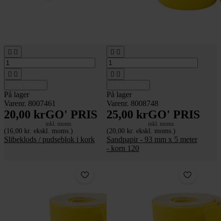








Tilføj til kurv
Tilføj til kurv
På lager
På lager
Varenr. 8007461
Varenr. 8008748
20,00 kr
GO' PRIS
25,00 kr
GO' PRIS
inkl. moms
inkl. moms
(16,00 kr. ekskl. moms.)
(20,00 kr. ekskl. moms.)
Slibeklods / pudseblok i kork
Sandpapir - 93 mm x 5 meter
- korn 120