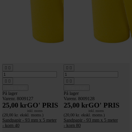








Tilføj til kurv
Tilføj til kurv
På lager
På lager
Varenr. 8009127
Varenr. 8009128
25,00 kr
GO' PRIS
25,00 kr
GO' PRIS
inkl. moms
inkl. moms
(20,00 kr. ekskl. moms.)
(20,00 kr. ekskl. moms.)
Sandpapir - 93 mm x 5 meter
Sandpapir - 93 mm x 5 meter
- korn 40
- korn 80