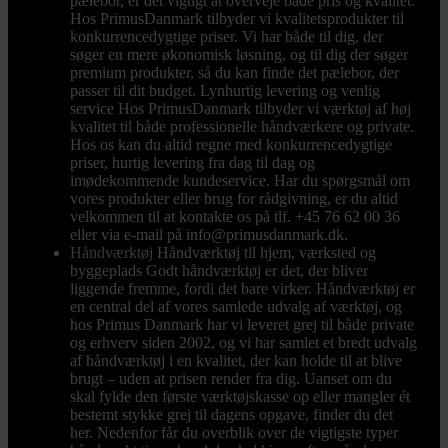
pælebor, er det vigtigt at overveje både pris og kvalitet.
Hos PrimusDanmark tilbyder vi kvalitetsprodukter til
konkurrencedygtige priser. Vi har både til dig, der
søger en mere økonomisk løsning, og til dig der søger
premium produkter, så du kan finde det pælebor, der
passer til dit budget. Lynhurtig levering og venlig
service Hos PrimusDanmark tilbyder vi værktøj af høj
kvalitet til både professionelle håndværkere og private.
Hos os kan du altid regne med konkurrencedygtige
priser, hurtig levering fra dag til dag og
imødekommende kundeservice. Har du spørgsmål om
vores produkter eller brug for rådgivning, er du altid
velkommen til at kontakte os på tlf. +45 76 62 00 36
eller via e-mail på info@primusdanmark.dk.
Håndværktøj
Håndværktøj til hjem, værksted og
byggeplads Godt håndværktøj er det, der bliver
liggende fremme, fordi det bare virker. Håndværktøj er
en central del af vores samlede udvalg af værktøj, og
hos Primus Danmark har vi leveret grej til både private
og erhverv siden 2002, og vi har samlet et bredt udvalg
af håndværktøj i en kvalitet, der kan holde til at blive
brugt – uden at prisen render fra dig. Uanset om du
skal fylde den første værktøjskasse op eller mangler ét
bestemt stykke grej til dagens opgave, finder du det
her. Nedenfor får du overblik over de vigtigste typer