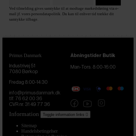
Ved tilmelding gives samtykke til at modtage markedsføring via e-
mail jf. vores persondatapolitik. Du kan til enhver tid trække dit
samtykke tilbage.
Primus Danmark
Åbningstider
Butik
Industrivej 51
Man-Tors. 8:00-16:00
7080 Børkop
Fredag 8:00-14:30
info@primusdanmark.dk
tlf. 76 62 00 36
CVR nr. 31 49 77 36
Information
Toggle information links

Sitemap
Handelsbetingelser