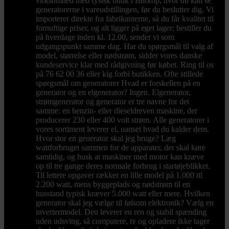
virksomhed med fysisk butik i Børkop, hvor du kan se
generatorerne i vareudstillingen, før du beslutter dig. Vi
importerer direkte fra fabrikanterne, så du får kvalitet til
fornuftige priser, og alt ligger på eget lager: bestiller du
på hverdage inden kl. 12.00, sender vi som
udgangspunkt samme dag. Har du spørgsmål til valg af
model, størrelse eller nødstrøm, sidder vores danske
kundeservice klar med rådgivning før købet. Ring til os
på 76 62 00 36 eller kig forbi butikken. Ofte stillede
spørgsmål om generatorer Hvad er forskellen på en
generator og en elgenerator? Ingen. Elgenerator,
strømgenerator og generator er tre navne for det
samme: en benzin- eller dieseldreven maskine, der
producerer 230 eller 400 volt strøm. Alle generatorer i
vores sortiment leverer el, uanset hvad du kalder dem.
Hvor stor en generator skal jeg bruge? Læg
wattforbruget sammen for de apparater, der skal køre
samtidig, og husk at maskiner med motor kan kræve
op til tre gange deres normale forbrug i startøjeblikket.
Til lettere opgaver rækker en lille model på 1.000 til
2.200 watt, mens byggeplads og nødstrøm til en
husstand typisk kræver 5.000 watt eller mere. Hvilken
generator skal jeg vælge til følsom elektronik? Vælg en
invertermodel. Den leverer en ren og stabil spænding
uden udsving, så computere, tv og opladere ikke tager