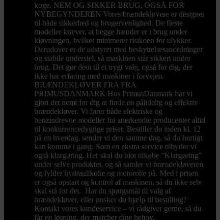
koge. NEM OG SIKKER BRUG, OGSÅ FOR
NYBEGYNDEREN Vores brændekløvere er designet
til både sikkerhed og brugervenlighed. De fleste
modeller kræver, at begge hænder er i brug under
kløvningen, hvilket minimerer risikoen for ulykker.
Derudover er de udstyret med beskyttelsesanordninger
og stabile understel, så maskinen står sikkert under
brug. Det gør dem til et trygt valg, også for dig, der
ikke har erfaring med maskiner i forvejen.
BRÆNDEKLØVER FRA FRA
PRIMUSDANMARK Hos PrimusDanmark har vi
gjort det nemt for dig at finde en pålidelig og effektiv
brændekløver. Vi fører både elektriske og
benzindrevne modeller fra anerkendte producenter altid
til konkurrencedygtige priser. Bestiller du inden kl. 12
på en hverdag, sender vi den samme dag, så du hurtigt
kan komme i gang. Som en ekstra service tilbyder vi
også klargøring. Her skal du blot tilkøbe ”Klargøring”
under selve produktet, og så samler vi brændekløveren
og fylder hydraulikolie og motorolie på. Med i prisen
er også opstart og kontrol af maskinen, så du ikke selv
skal stå for det. Har du spørgsmål til valg af
brændekløver, eller ønsker du hjælp til bestilling?
Kontakt vores kundeservice – vi rådgiver gerne, så du
får en løsning, der matcher dine behov.