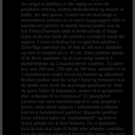
du vælger et pælebor, er det vigtigt at overveje
projektets omfang, jordens beskaffenhed og antallet af
huller, der skal graves. Uanset om du skal bruge et
benzindrevet pælebor til en større byggeopgave eller et
hånddrevet pælebor til mindre haveprojekter, kan du
hos PrimusDanmark finde et bredt udvalg af begge
typer, så du kan finde det perfekte værktøj til netop din
opgave. I vores webshop har vi også løse pælebor i
forskellige størrelser fra 50 mm til 300 mm i diameter
og med en længde på ca. 95 cm. Disse pælebor passer
til de fleste maskiner, og du kan vælge mellem 1-
mandsbetjente og 2-mandsbetjente modeller. Til større
bor, som 200 mm, 250 mm og 300 mm, anbefaler vi en
2-mandsbetjent model for ekstra kontrol og sikkerhed.
Hvilket jordbor skal du vælge? Først og fremmest skal
du tænke over, hvad du skal bruge pæleboret til. Skal
du grave huller til hegnspæle, stolper til et gyngestativ
eller stolpesko til en træterrasse? Et hånddrevet
pælebor kan være tilstrækkeligt til fx små projekter i
haven, mens større opgaver i udfordrende jordtyper
kræver et benzindrevet pælebor. Manuelle pælebor
Disse pælebor kører på “rugbrødskraft” og kræver
fysisk arbejde for at bore hullerne. De er praktiske,
hvis du kun skal bore få huller eller arbejder i områder,
hvor der ikke er adgang til benzin eller strøm. De egner