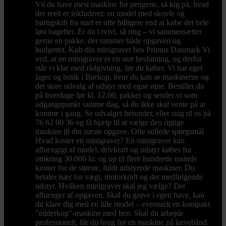
Vil du have mest maskine for pengene, så kig på, hvad
der reelt er inkluderet: en model med skovle og
hurtigskift fra start er ofte billigere end at købe det hele
løst bagefter. Er du i tvivl, så ring – vi sammensætter
gerne en pakke, der rammer både opgaven og
budgettet. Køb din minigraver hos Primus Danmark Vi
ved, at en minigraver er en stor beslutning, og derfor
står vi klar med rådgivning, før du køber. Vi har eget
lager og butik i Børkop, hvor du kan se maskinerne og
det store udvalg af udstyr med egne øjne. Bestiller du
på hverdage før kl. 12.00, pakker og sender vi som
udgangspunkt samme dag, så du ikke skal vente på at
komme i gang. Se udvalget herunder, eller ring til os på
76 62 00 36 og få hjælp til at vælge den rigtige
maskine til din næste opgave. Ofte stillede spørgsmål
Hvad koster en minigraver? En minigraver kan
afhængigt af model, drivkraft og udstyr købes fra
omkring 30.000 kr. og op til flere hundrede tusinde
kroner for de største, fuldt udstyrede maskiner. Du
betaler især for vægt, motorkraft og det medfølgende
udstyr. Hvilken minigraver skal jeg vælge? Det
afhænger af opgaven. Skal du grave i egen have, kan
du klare dig med en lille model – eventuelt en kompakt
"edderkop"-maskine med ben. Skal du arbejde
professionelt, får du brug for en maskine på larvebånd