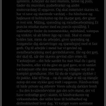
igennem. Arbejder du med mursten, beton og puds,
finder du muresker, pudsebrætter og andet
murerværktøj til opgaven. Og skal materialet skæres til,
har vi save og skærende værktøj – fra håndsave og
bøjlesave til hobbyknive og det skarpe grej, der giver
et rent snit. Måling, spænding og metalbearbejdning Et
præcist resultat starter med en præcis opmåling. I
måleudstyr finder du tommestokke, målebånd, vaterpas
og vinkler, så alt bliver lige og i mål. Skal et emne
holdes fast, mens du arbejder, giver spænding og
fastgørelse dig skruetvinger og spændegrej med et fast
greb. Og til arbejde i metal har vi gevind og
metalbearbejdning med gevindskærere, file og det grej,
der skal til, når der skæres gevind eller rettes til.
Værktøjssæt – det hele samlet fra start Skal du i gang
fra bunden, eller vil du give en god gave, er et samlet
værktøjssæt ofte den nemmeste og billigste vej til en
komplet grundkasse. Her får du de vigtigste stykker i
én pakke, klar til brug – og du undgår at stå og mangle
netop det ene stykke grej midt i opgaven. Håndværktøj
til både private og erhverv Vores udvalg dækker bredt
– fra den kvalitetsbevidste gør-det-selv-mand, der vil
have ordentligt grej i skuret, til håndværkeren og
virksomheden, der stiller krav til holdbarhed og
driftssikkerhed hver dag. Vi vælger vores sortiment