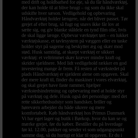
med drift og holdbarhed for øje, så du får håndværktøj,
der kan holde til at blive brugt – og som du ikke skal
udskifte hver sæson. Vedligehold og opbevaring
Håndværktøj holder længere, når det bliver passet. Tør
grejet af efter brug, så fugt og snavs ikke får lov at
sætte sig, og giv blanke ståldele en tynd film olie, hvis
de skal ligge længe. Opbevar værktøjet tørt – en lukket
værktøjskasse, et tavlesystem på væggen eller en taske
holder styr på sagerne og beskytter æg og skær mod
stød. Husk samtidig, at skarpt værktøj er sikkert
værktøj: et veltrimmet skær kræver mindre kraft og
skrider sjældnere. Med lidt vedligehold rækker en god
investering mange år frem. Få resten af værkstedet på
plads Håndværktøj er sjældent alene om opgaven. Skal
der mere kraft til, finder du maskiner i vores elværktøj,
og skal grejet have faste rammer, hjælper
værkstedsindretning og opbevaring med at holde styr
på værktøj og dele. Husk også det personlige: med det
rette sikkerhedsudstyr som handsker, briller og
høreværn arbejder du både sikrere og mere
komfortabelt. Køb håndværktøj hos Primus Danmark
Vi har eget lager og butik i Børkop, hvor du kan se og
mærke grejet, før du køber. Bestiller du på hverdage
før kl. 12.00, pakker og sender vi som udgangspunkt
samme dag, så du hurtigt er klar til opgaven. Er du i