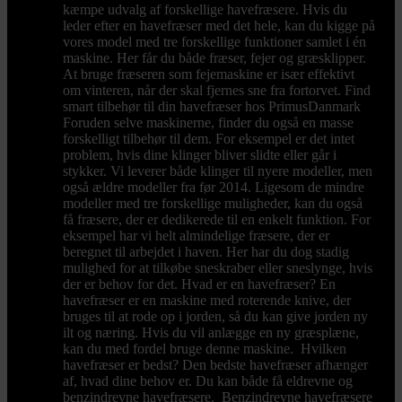
kæmpe udvalg af forskellige havefræsere. Hvis du
leder efter en havefræser med det hele, kan du kigge på
vores model med tre forskellige funktioner samlet i én
maskine. Her får du både fræser, fejer og græsklipper.
At bruge fræseren som fejemaskine er især effektivt
om vinteren, når der skal fjernes sne fra fortorvet. Find
smart tilbehør til din havefræser hos PrimusDanmark
Foruden selve maskinerne, finder du også en masse
forskelligt tilbehør til dem. For eksempel er det intet
problem, hvis dine klinger bliver slidte eller går i
stykker. Vi leverer både klinger til nyere modeller, men
også ældre modeller fra før 2014. Ligesom de mindre
modeller med tre forskellige muligheder, kan du også
få fræsere, der er dedikerede til en enkelt funktion. For
eksempel har vi helt almindelige fræsere, der er
beregnet til arbejdet i haven. Her har du dog stadig
mulighed for at tilkøbe sneskraber eller sneslynge, hvis
der er behov for det. Hvad er en havefræser? En
havefræser er en maskine med roterende knive, der
bruges til at rode op i jorden, så du kan give jorden ny
ilt og næring. Hvis du vil anlægge en ny græsplæne,
kan du med fordel bruge denne maskine. Hvilken
havefræser er bedst? Den bedste havefræser afhænger
af, hvad dine behov er. Du kan både få eldrevne og
benzindrevne havefræsere. Benzindrevne havefræsere