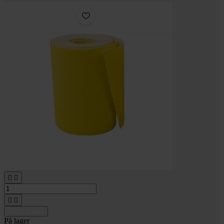




Tilføj til kurv
På lager