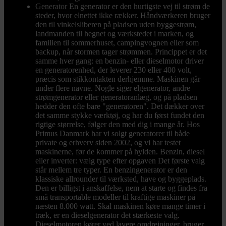
Generator
En generator er den hurtigste vej til strøm de
steder, hvor elnettet ikke rækker. Håndværkeren bruger
den til vinkelsliberen på pladsen uden byggestrøm,
landmanden til hegnet og værkstedet i marken, og
familien til sommerhuset, campingvognen eller som
backup, når stormen tager strømmen. Princippet er det
samme hver gang: en benzin- eller dieselmotor driver
en generatorenhed, der leverer 230 eller 400 volt,
præcis som stikkontakten derhjemme. Maskinen går
under flere navne. Nogle siger elgenerator, andre
strømgenerator eller generatoranlæg, og på pladsen
hedder den ofte bare "generatoren". Det dækker over
det samme stykke værktøj, og har du først fundet den
rigtige størrelse, følger den med dig i mange år. Hos
Primus Danmark har vi solgt generatorer til både
private og erhverv siden 2002, og vi har testet
maskinerne, før de kommer på hylden. Benzin, diesel
eller inverter: vælg type efter opgaven Det første valg
står mellem tre typer. En benzingenerator er den
klassiske allrounder til værksted, have og byggeplads.
Den er billigst i anskaffelse, nem at starte og findes fra
små transportable modeller til kraftige maskiner på
næsten 8.000 watt. Skal maskinen køre mange timer i
træk, er en dieselgenerator det stærkeste valg.
Dieselmotoren kører ved lavere omdrejninger, bruger