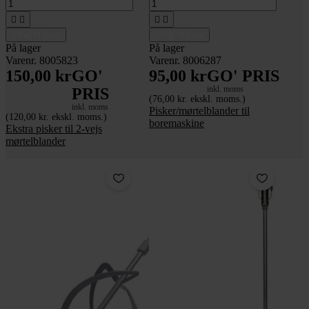




Tilføj til kurv
Tilføj til kurv
På lager
På lager
Varenr. 8005823
Varenr. 8006287
150,00 kr
GO'
95,00 kr
GO' PRIS
inkl. moms
PRIS
(76,00 kr. ekskl. moms.)
inkl. moms
Pisker/mørtelblander til
(120,00 kr. ekskl. moms.)
boremaskine
Ekstra pisker til 2-vejs
mørtelblander