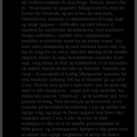
på, hvilken maskine du skal bruge. Benzin, diesel eller
el – hvad passer til opgaven? Minigravere fås med tre
former for drivkraft, og det er her, du skal starte.
Dieseldrevne modeller er arbejdshesten til lange dage
og tunge opgaver – driftssikre og med masser af
moment fra anerkendte dieselmotorer. Skal maskinen
bruges indendørs, i kældre eller i støjfølsomme
områder, er elektriske modeller på batteri svaret: fuld
kraft uden udstødning og med markant lavere støj. Og
har du brug for en enkel, fleksibel løsning til de mindre
opgaver, finder du også benzindrevne modeller. Kort
sagt: vælg diesel til drift og holdbarhed, el til indendørs
og støjfrit, benzin til det lette og fleksible. Størrelse og
vægt – fra kompakt til kraftig Minigravere spænder fra
små maskiner omkring 500 kg til modeller på op mod
2 ton. Skal du bare grave i egen have, kan du klare dig
med en lille minigraver – nogle helt små modeller har
endda ben som en "edderkop", så de kommer ind, hvor
pladsen er trang. Skal du arbejde professionelt, er en
maskine på larvebånd fra omkring 1 ton og opefter det
rigtige valg, og langt de fleste opgaver kan løses med
maskiner under 2 ton. Leder du efter en mini
rendegraver eller en af de mindre gravemaskiner til
både grave- og læsseopgaver, hjælper vi dig gerne med
at ramme den rigtige vægtklasse til netop dit behov.