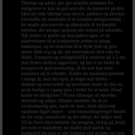
Tilbehør og udstyr, der gør arbejdet nemmere En
minigraver er kun så god som det, du monterer på den.
Med det rette tilbehør som skovle, pælebor og skovklo
forvandler du maskinen til et komplet anlægsværktøj –
fra smalle graveskovle og tilteskovle til hydraulisk
pælebor, der trænger gennem stiv lerjord på sekunder.
Når jorden er gravet og skal pakkes igen, er en
pladevibrator til at komprimere jorden et oplagt
makkerpar, og en motorbør til at flytte jord og grus
sparer både ryg og tid, når materialerne skal væk fra
hullet. Transport og vedligehold En maskine på 1-2 ton
skal flyttes mellem opgaverne, og her er en trailer til
transport en god investering, så du selv kan køre
maskinen ud til arbejdet. Holder du maskinen kørende
i mange år, sker det også, at noget skal skiftes –
sliddele og reservedele og larvebånd finder du hos os,
så du hurtigt er i gang igen i stedet for at vente. Hvad
koster en minigraver? Prisen afhænger af størrelse,
drivkraft og udstyr. Mindre modeller fås til en
overkommelig pris, mens de store, fuldt udstyrede
maskiner ligger højere – som tommelfingerregel betaler
du for vægt, motorkraft og det udstyr, der følger med.
Vil du have mest maskine for pengene, så kig på, hvad
der reelt er inkluderet: en model med skovle og
hurtigskift fra start er ofte billigere end at købe det hele