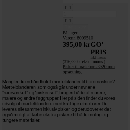




Tilføj til kurv
På lager
Varenr. 8009510
395,00 kr
GO'
PRIS
inkl. moms
(316,00 kr. ekskl. moms.)
Pisker til pælebor - Ø20 mm
opsætning
Mangler du en håndholdt mørtelblander til boremaskine?
Mørtelblanderen, som også går under navnene
“røreværket” og “piskeriset”, bruges både af murere,
malere og andre faggrupper. Her på siden finder du vores
udvalg af mørtelblandere med kraftige elmotorer. De
leveres allesammen inklusiv pisker, og derudover er det
også muligt at købe ekstra piskere til både maling og
tungere materialer.