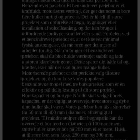
Benzindrevet pælebor Et benzindrevet pælebor er et
kraftfuldt, motoriseret værktøj, der gør det nemt at bore
flere huller hurtigt og præcist. Det er ideelt til større
projekter som opførelse af hegn, bygninger eller
installation af solcelleanlæg, og det kan bruges i
udfordrende jordtyper som ler eller sand. Fordelen ved
et benzindrevet pælebor er, at det kræver minimal
fysisk anstrengelse, da motoren gør det meste af
arbejdet for dig. Når du bruger et benzindrevet
pælebor, skal du blot holde værktøjet stabilt og lade
motoren klare boringerne. Dette sparer dig både tid og
kræfter, især når der skal bores mange huller.
Motoriserede pælebor er det perfekte valg til store
projekter, og du kan fx se vores populære
benzindrevne model med tre borstørrelser, som er en
effektiv og pålidelig løsning til dit store projekt.
Borekapacitet og bortype Når du skal vælge borets
kapacitet, er det vigtigt at overveje, hvor store og dybe
dine huller skal være. Vores pælebor kan fås i størrelser
fra 50 mm til 300 mm i diameter, afhængigt af
projektet. Til mindre stolper eller hegnspæle kan du
overveje et bor med en diameter på 100 mm, mens
større huller kræver bor på 200 mm eller mere. Husk,
at til store bor, som f.eks. 250 mm og 300 mm,