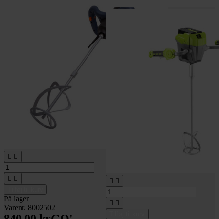






Tilføj til kurv
På lager


Varenr. 8002502
Tilføj til kurv
840,00 kr
GO'