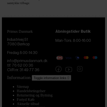
samtykke tilbage.
Primus Danmark
Åbningstider
Butik
Industrivej 51
Man-Tors. 8:00-16:00
7080 Børkop
Fredag 8:00-14:30
info@primusdanmark.dk
tlf. 76 62 00 36
CVR nr. 31 49 77 36
Information
Toggle information links

Sitemap
Handelsbetingelser
Returnering og Bytning
Fortyd Køb
Aktuelle tilbud