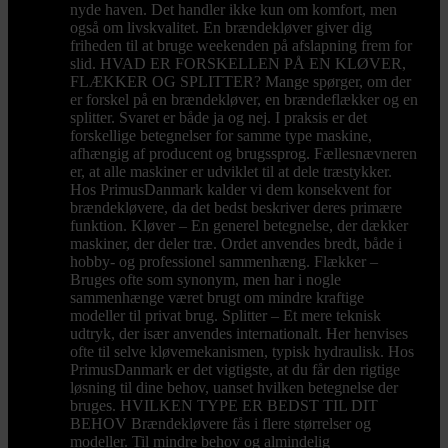
nyde haven. Det handler ikke kun om komfort, men
også om livskvalitet. En brændekløver giver dig
friheden til at bruge weekenden på afslapning frem for
slid. HVAD ER FORSKELLEN PÅ EN KLØVER,
FLÆKKER OG SPLITTER? Mange spørger, om der
er forskel på en brændekløver, en brændeflækker og en
splitter. Svaret er både ja og nej. I praksis er det
forskellige betegnelser for samme type maskine,
afhængig af producent og brugssprog. Fællesnævneren
er, at alle maskiner er udviklet til at dele træstykker.
Hos PrimusDanmark kalder vi dem konsekvent for
brændekløvere, da det bedst beskriver deres primære
funktion. Kløver – En generel betegnelse, der dækker
maskiner, der deler træ. Ordet anvendes bredt, både i
hobby- og professionel sammenhæng. Flækker –
Bruges ofte som synonym, men har i nogle
sammenhænge været brugt om mindre kraftige
modeller til privat brug. Splitter – Et mere teknisk
udtryk, der især anvendes internationalt. Her henvises
ofte til selve kløvemekanismen, typisk hydraulisk. Hos
PrimusDanmark er det vigtigste, at du får den rigtige
løsning til dine behov, uanset hvilken betegnelse der
bruges. HVILKEN TYPE ER BEDST TIL DIT
BEHOV Brændekløvere fås i flere størrelser og
modeller. Til mindre behov og almindelig