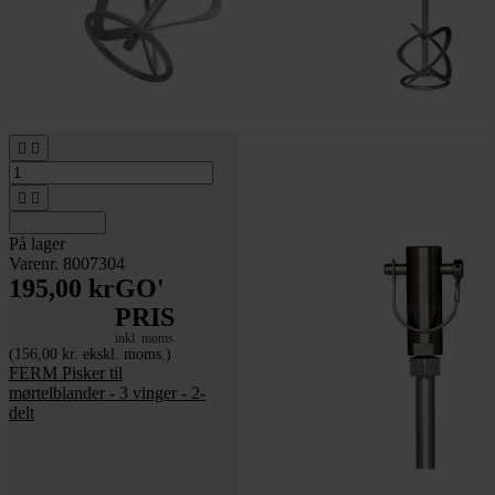




Tilføj til kurv
På lager
Varenr. 8007304
195,00 kr
GO'
PRIS
inkl. moms
(156,00 kr. ekskl. moms.)
FERM Pisker til
mørtelblander - 3 vinger - 2-
delt