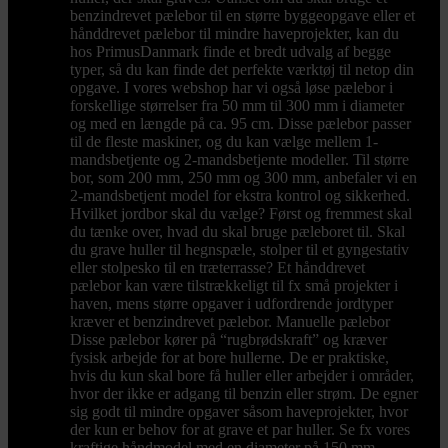
benzindrevet pælebor til en større byggeopgave eller et
hånddrevet pælebor til mindre haveprojekter, kan du
hos PrimusDanmark finde et bredt udvalg af begge
typer, så du kan finde det perfekte værktøj til netop din
opgave. I vores webshop har vi også løse pælebor i
forskellige størrelser fra 50 mm til 300 mm i diameter
og med en længde på ca. 95 cm. Disse pælebor passer
til de fleste maskiner, og du kan vælge mellem 1-
mandsbetjente og 2-mandsbetjente modeller. Til større
bor, som 200 mm, 250 mm og 300 mm, anbefaler vi en
2-mandsbetjent model for ekstra kontrol og sikkerhed.
Hvilket jordbor skal du vælge? Først og fremmest skal
du tænke over, hvad du skal bruge pæleboret til. Skal
du grave huller til hegnspæle, stolper til et gyngestativ
eller stolpesko til en træterrasse? Et hånddrevet
pælebor kan være tilstrækkeligt til fx små projekter i
haven, mens større opgaver i udfordrende jordtyper
kræver et benzindrevet pælebor. Manuelle pælebor
Disse pælebor kører på “rugbrødskraft” og kræver
fysisk arbejde for at bore hullerne. De er praktiske,
hvis du kun skal bore få huller eller arbejder i områder,
hvor der ikke er adgang til benzin eller strøm. De egner
sig godt til mindre opgaver såsom haveprojekter, hvor
der kun er behov for at grave et par huller. Se fx vores
kraftige håndmodel med en diameter på 150 mm.