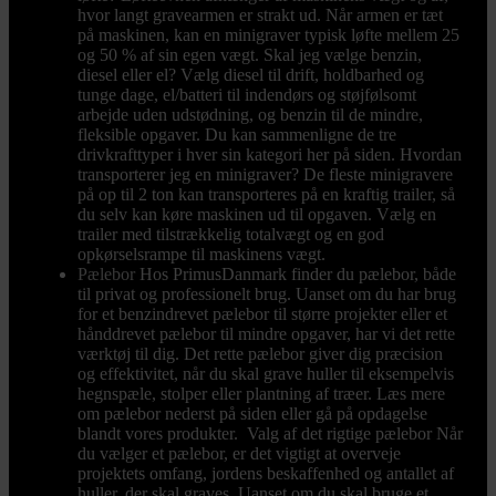
hvor langt gravearmen er strakt ud. Når armen er tæt
på maskinen, kan en minigraver typisk løfte mellem 25
og 50 % af sin egen vægt. Skal jeg vælge benzin,
diesel eller el? Vælg diesel til drift, holdbarhed og
tunge dage, el/batteri til indendørs og støjfølsomt
arbejde uden udstødning, og benzin til de mindre,
fleksible opgaver. Du kan sammenligne de tre
drivkrafttyper i hver sin kategori her på siden. Hvordan
transporterer jeg en minigraver? De fleste minigravere
på op til 2 ton kan transporteres på en kraftig trailer, så
du selv kan køre maskinen ud til opgaven. Vælg en
trailer med tilstrækkelig totalvægt og en god
opkørselsrampe til maskinens vægt.
Pælebor
Hos PrimusDanmark finder du pælebor, både
til privat og professionelt brug. Uanset om du har brug
for et benzindrevet pælebor til større projekter eller et
hånddrevet pælebor til mindre opgaver, har vi det rette
værktøj til dig. Det rette pælebor giver dig præcision
og effektivitet, når du skal grave huller til eksempelvis
hegnspæle, stolper eller plantning af træer. Læs mere
om pælebor nederst på siden eller gå på opdagelse
blandt vores produkter. Valg af det rigtige pælebor Når
du vælger et pælebor, er det vigtigt at overveje
projektets omfang, jordens beskaffenhed og antallet af
huller, der skal graves. Uanset om du skal bruge et