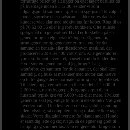
fornuftige priser, og alt ligger på eget lager: bestiller du
på hverdage inden kl. 12.00, sender vi som
udgangspunkt samme dag. Har du spørgsmål til valg af
model, størrelse eller nødstrøm, sidder vores danske
kundeservice klar med rådgivning før købet. Ring til os
på 76 62 00 36 eller kig forbi butikken. Ofte stillede
spørgsmål om generatorer Hvad er forskellen på en
generator og en elgenerator? Ingen. Elgenerator,
strømgenerator og generator er tre navne for det
samme: en benzin- eller dieseldreven maskine, der
producerer 230 eller 400 volt strøm. Alle generatorer i
vores sortiment leverer el, uanset hvad du kalder dem.
Hvor stor en generator skal jeg bruge? Læg
wattforbruget sammen for de apparater, der skal køre
samtidig, og husk at maskiner med motor kan kræve
op til tre gange deres normale forbrug i startøjeblikket.
Til lettere opgaver rækker en lille model på 1.000 til
2.200 watt, mens byggeplads og nødstrøm til en
husstand typisk kræver 5.000 watt eller mere. Hvilken
generator skal jeg vælge til følsom elektronik? Vælg en
invertermodel. Den leverer en ren og stabil spænding
uden udsving, så computere, tv og opladere ikke tager
skade. Vores digitale invertere fra blandt andet Honda
er samtidig lette og støjsvage, så de egner sig godt til
camping og sommerhus. Kan en generator bruges som