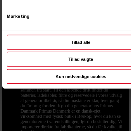
folk, der selv har haft maskinerne i hånden. Tænk også
over spændingen. De fleste opgaver klares med 230
volt, men driver du større maskiner med trefasede
motorer, skal du vælge en model med 400 volt udtag.
Marketing
Og skal generatoren flyttes ofte, er vægten afgørende:
en lille transportabel inverter bæres med én hånd, mens
de store maskiner er udstyret med hjul. Støjsvag drift,
nødstrøm og tilbehør Skal maskinen stå i et villakvarter
Tillad alle
eller ved en skurvogn, er støjniveauet værd at tjekke
før køb. Lukkede og lydsvage modeller dæmper
motoren med et kabinet, så støjen kommer ned
omkring 60 til 65 decibel, hvilket svarer til en
Tillad valgte
almindelig samtale. Vil du sikre huset eller
virksomheden mod strømsvigt, kan generatoren kobles
til en ATS boks, der automatisk starter maskinen, når
Kun nødvendige cookies
nettet falder ud. Du kan også vælge et komplet
nødstrømsanlæg, hvor generator og automatik er tænkt
sammen fra start. Til den løbende drift finder du
batterier, ladekabler, filtre og reservedele i vores udvalg
af generatortilbehør, så din maskine er klar, hver gang
du får brug for den. Køb din generator hos Primus
Danmark Primus Danmark er en dansk-ejet
virksomhed med fysisk butik i Børkop, hvor du kan se
generatorerne i vareudstillingen, før du beslutter dig. Vi
importerer direkte fra fabrikanterne, så du får kvalitet til