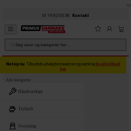
Skip to main content
tlf. 76 62 00 36
Kontakt
Søg varer og kategorier her ...
Netop nu
: Tilbud på udvalgte maskiner og værktøj
Se alle tilbud
her
Alle kategorier
håndværktøj
trykluft
svejsning