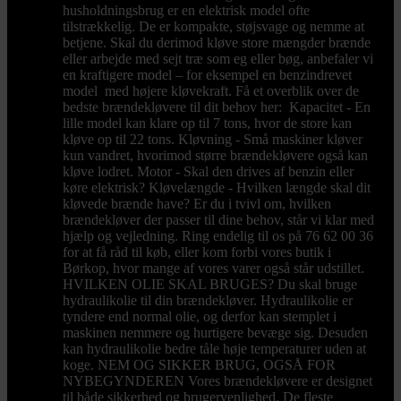
husholdningsbrug er en elektrisk model ofte
tilstrækkelig. De er kompakte, støjsvage og nemme at
betjene. Skal du derimod kløve store mængder brænde
eller arbejde med sejt træ som eg eller bøg, anbefaler vi
en kraftigere model – for eksempel en benzindrevet
model med højere kløvekraft. Få et overblik over de
bedste brændekløvere til dit behov her: Kapacitet - En
lille model kan klare op til 7 tons, hvor de store kan
kløve op til 22 tons. Kløvning - Små maskiner kløver
kun vandret, hvorimod større brændekløvere også kan
kløve lodret. Motor - Skal den drives af benzin eller
køre elektrisk? Kløvelængde - Hvilken længde skal dit
kløvede brænde have? Er du i tvivl om, hvilken
brændekløver der passer til dine behov, står vi klar med
hjælp og vejledning. Ring endelig til os på 76 62 00 36
for at få råd til køb, eller kom forbi vores butik i
Børkop, hvor mange af vores varer også står udstillet.
HVILKEN OLIE SKAL BRUGES? Du skal bruge
hydraulikolie til din brændekløver. Hydraulikolie er
tyndere end normal olie, og derfor kan stemplet i
maskinen nemmere og hurtigere bevæge sig. Desuden
kan hydraulikolie bedre tåle høje temperaturer uden at
koge. NEM OG SIKKER BRUG, OGSÅ FOR
NYBEGYNDEREN Vores brændekløvere er designet
til både sikkerhed og brugervenlighed. De fleste