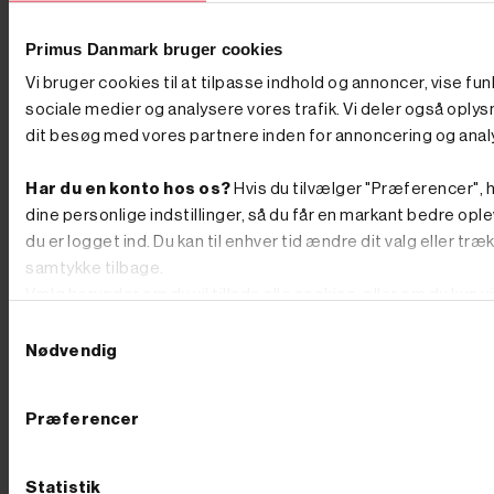
Skal du drive følsom elektronik som computere, tv
eller ladere, skal du kigge efter en invertergenerator,
Primus Danmark bruger cookies
også kaldet en digital generator. Den leverer en helt ren
og stabil spænding, vejer ofte under 20 kilo og er
Vi bruger cookies til at tilpasse indhold og annoncer, vise fun
markant mere støjsvag end de åbne modeller. Derfor er
sociale medier og analysere vores trafik. Vi deler også oply
den favoritten til camping, sommerhus og festival. Går
dit besøg med vores partnere inden for annoncering og anal
du efter et bestemt mærke, kan du gå direkte til vores
Honda-generatorer med de velkendte EU-modeller
eller vores Hyundai-generatorer, der spænder fra
Har du en konto hos os?
Hvis du tilvælger "Præferencer", h
kompakte invertere til store dieselanlæg. Sådan vælger
dine personlige indstillinger, så du får en markant bedre ople
du den rigtige størrelse Størrelsen måles i watt, og
regnestykket er vigtigere end de fleste tror. Kig på
du er logget ind. Du kan til enhver tid ændre dit valg eller træ
typepladen på de apparater, du vil tilslutte, og læg
samtykke tilbage.
forbruget sammen for det udstyr, der skal køre
Vælg herunder om du vil tillade alle cookies, eller om du kun v
samtidig. En hækkeklipper nøjes med omkring 500
watt, mens en kaffemaskine kan trække op mod 1.500
teknisk nødvendige.
Samtykkevalg
watt. Husk startstrømmen. Mange maskiner kræver
Nødvendig
langt mere strøm i det øjeblik, de tænder, end når de
kører. En kompressor eller en stor vinkelsliber kan
kortvarigt trække op til tre gange sit normale forbrug,
så et apparat på 2.000 watt kan kræve 6.000 watt i
Præferencer
startøjeblikket. Vælg derfor en model, hvor den
maksimale effekt ligger et godt stykke over dit samlede
behov. Er du i tvivl, så ring til os. Du får rådgivning af
Statistik