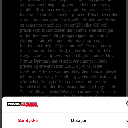
landmanden til hegnet og værkstedet i marken, og
familien til sommerhuset, campingvognen eller som
backup, når stormen tager strømmen. Princippet er det
samme hver gang: en benzin- eller dieselmotor driver
en generatorenhed, der leverer 230 eller 400 volt,
præcis som stikkontakten derhjemme. Maskinen går
under flere navne. Nogle siger elgenerator, andre
strømgenerator eller generatoranlæg, og på pladsen
hedder den ofte bare "generatoren". Det dækker over
det samme stykke værktøj, og har du først fundet den
rigtige størrelse, følger den med dig i mange år. Hos
Primus Danmark har vi solgt generatorer til både
private og erhverv siden 2002, og vi har testet
maskinerne, før de kommer på hylden. Benzin, diesel
eller inverter: vælg type efter opgaven Det første valg
står mellem tre typer. En benzingenerator er den
klassiske allrounder til værksted, have og byggeplads.
Den er billigst i anskaffelse, nem at starte og findes fra
små transportable modeller til kraftige maskiner på
næsten 8.000 watt. Skal maskinen køre mange timer i
træk, er en dieselgenerator det stærkeste valg.
Dieselmotoren kører ved lavere omdrejninger, bruger
mindre brændstof under tung belastning og fås med
Samtykke
Detaljer
både 230 og 400 volt udtag. Det gør den oplagt til
byggepladser, landbrug og faste nødstrømsløsninger.