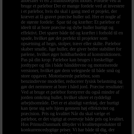
anbefaler vi en 2-mandsbetjent model. Fordele ved at
bruge et pælebor Der er mange fordele ved at investere
i et pælebor, hvis du skal i gang med et projekt, der
kræver at få gravet præcise huller ud. Her er nogle af
de største fordele: Spar tid og kræfter: Et pælebor er
ideelt til at bore præcise og dybe huller hurtigt og
effektivt. Det sparer både tid og kræfter i forhold til en
spade, hvilket gør det perfekt til projekter som
opsætning af hegn, stolper, træer eller skilte. Pælebor
skaber smalle, lige huller, der giver bedre stabilitet for
pælene, hvilket øger holdbarheden af konstruktionen.
Pas på din krop: Pælebor kan bruges i forskellige
jordtyper og fås i både hånddrevne og motoriserede
versioner, hvilket gør dem velegnede til både små og
store opgaver. Motoriserede pælebor, som
benzindrevne modeller, reducerer fysisk belastning og
gør det nemmere at bore i hård jord. Præcise resultater:
Ved at bruge et pælebor forstyrrer du også mindre af
jorden omkring hullet, hvilket sikrer et ryddeligt
arbejdsområde. Det er et alsidigt værktøj, der hurtigt
kan tjene sig selv hjem gennem høj effektivitet og
præcision. Pris og kvalitet Når du skal vælge et
pælebor, er det vigtigt at overveje både pris og kvalitet.
Hos PrimusDanmark tilbyder vi kvalitetsprodukter til
konkurrencedygtige priser. Vi har både til dig, der