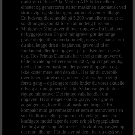
nødstrøm til huset? Ja. Med en ATS boks mellem
elnettet og generatoren starter maskinen automatisk ved
strømsvigt og slukker igen, når nettet vender tilbage.
En lydsvag dieselmodel på 5.200 watt eller mere er et
solidt udgangspunkt for en almindelig husstand.
Minigraver
Minigraver til hver opgave – fra baghaven
til byggepladsen En god minigraver gør det tunge
gravearbejde til en overkommelig opgave – uanset om
du skal lægge dræn i baghaven, grave ud til et
fundament eller løse opgaver på pladsen hver eneste
dag. Hos Primus Danmark har vi solgt minigravere til
både private og erhverv siden 2002, og vi hjælper dig
med at finde en maskine, der passer til opgaven og
ikke koster mere, end den skal. Her får du overblik
over typer, størrelser og udstyr, så du vælger rigtigt
første gang – og længere nede finder du vores aktuelle
udvalg af minigravere til salg. Sådan vælger du den
rigtige minigraver Det rigtige valg handler om
opgaven: Hvor meget skal du grave, hvor god er
adgangen, og hvor tit skal maskinen bruges? En
kompakt mini gravemaskine er nem at manøvrere i en
smal indkørsel eller gennem en havelåge, mens en
kraftigere model tager de store ryk på byggepladsen.
Tre ting afgør langt det meste – drivkraften, vægten og
det rette tilbehør. Får du styr på dem, har du også styr