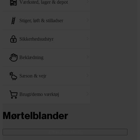
værksted, lager & depot
stiger, løft & stilladser
sikkerhedsudstyr
beklædning
sæson & vejr
brugt/demo værktøj
Mørtelblander
Filtrer produkter