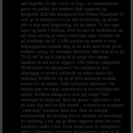
løst bagefter. Er du i tvivl, så ring – vi sammensætter
gerne en pakke, der rammer både opgaven og
budgettet. Køb din minigraver hos Primus Danmark Vi
ved, at en minigraver er en stor beslutning, og derfor
står vi klar med rådgivning, før du køber. Vi har eget
lager og butik i Børkop, hvor du kan se maskinerne og
det store udvalg af udstyr med egne øjne. Bestiller du
på hverdage før kl. 12.00, pakker og sender vi som
udgangspunkt samme dag, så du ikke skal vente på at
komme i gang. Se udvalget herunder, eller ring til os på
76 62 00 36 og få hjælp til at vælge den rigtige
maskine til din næste opgave. Ofte stillede spørgsmål
Hvad koster en minigraver? En minigraver kan
afhængigt af model, drivkraft og udstyr købes fra
omkring 30.000 kr. og op til flere hundrede tusinde
kroner for de største, fuldt udstyrede maskiner. Du
betaler især for vægt, motorkraft og det medfølgende
udstyr. Hvilken minigraver skal jeg vælge? Det
afhænger af opgaven. Skal du grave i egen have, kan
du klare dig med en lille model – eventuelt en kompakt
"edderkop"-maskine med ben. Skal du arbejde
professionelt, får du brug for en maskine på larvebånd
fra omkring 1 ton, og de fleste opgaver løses fint med
maskiner under 2 ton. Hvor meget kan en minigraver
løfte? Løfteevnen afhænger af maskinens vægt og af,