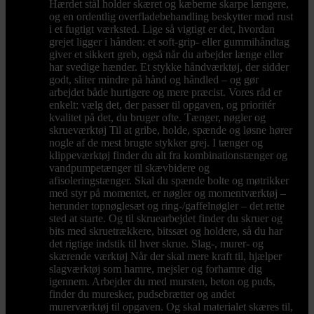
Hærdet stål holder skæret og kæberne skarpe længere,
og en ordentlig overfladebehandling beskytter mod rust
i et fugtigt værksted. Lige så vigtigt er det, hvordan
grejet ligger i hånden: et soft-grip- eller gummihåndtag
giver et sikkert greb, også når du arbejder længe eller
har svedige hænder. Et stykke håndværktøj, der sidder
godt, sliter mindre på hånd og håndled – og gør
arbejdet både hurtigere og mere præcist. Vores råd er
enkelt: vælg det, der passer til opgaven, og prioritér
kvalitet på det, du bruger ofte. Tænger, nøgler og
skrueværktøj Til at gribe, holde, spænde og løsne hører
nogle af de mest brugte stykker grej. I tænger og
klippeværktøj finder du alt fra kombinationstænger og
vandpumpetænger til skævbidere og
afisoleringstænger. Skal du spænde bolte og møtrikker
med styr på momentet, er nøgler og momentværktøj –
herunder topnøglesæt og ring-/gaffelnøgler – det rette
sted at starte. Og til skruearbejdet finder du skruer og
bits med skruetrækkere, bitssæt og holdere, så du har
det rigtige indstik til hver skrue. Slag-, murer- og
skærende værktøj Når der skal mere kraft til, hjælper
slagværktøj som hamre, mejsler og forhamre dig
igennem. Arbejder du med mursten, beton og puds,
finder du muresker, pudsebrætter og andet
murerværktøj til opgaven. Og skal materialet skæres til,