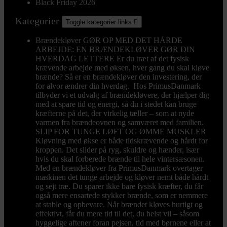
Black Friday 2026
Kategorier
Toggle kategorier links

Brændekløver
GØR OP MED DET HÅRDE
ARBEJDE: EN BRÆNDEKLØVER GØR DIN
HVERDAG LETTERE Er du træt af det fysisk
krævende arbejde med øksen, hver gang du skal kløve
brænde? Så er en brændekløver den investering, der
for alvor ændrer din hverdag. Hos PrimusDanmark
tilbyder vi et udvalg af brændekløvere, der hjælper dig
med at spare tid og energi, så du i stedet kan bruge
kræfterne på det, der virkelig tæller – som at nyde
varmen fra brændeovnen og samværet med familien.
SLIP FOR TUNGE LØFT OG ØMME MUSKLER
Kløvning med økse er både tidskrævende og hårdt for
kroppen. Det slider på ryg, skuldre og hænder, især
hvis du skal forberede brænde til hele vintersæsonen.
Med en brændekløver fra PrimusDanmark overtager
maskinen det tunge arbejde og kløver nemt både hårdt
og sejt træ. Du sparer ikke bare fysisk kræfter, du får
også mere ensartede stykker brænde, som er nemmere
at stable og opbevare. Når brændet kløves hurtigt og
effektivt, får du mere tid til det, du helst vil – såsom
hyggelige aftener foran pejsen, tid med børnene eller at