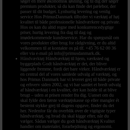
søger en mere økonomisk løsning, og til dig der søger
premium produkter, så du kan finde det pælebor, der
passer til dit budget. Lynhurtig levering og venlig
service Hos PrimusDanmark tilbyder vi værktøj af høj
kvalitet til både professionelle håndværkere og private.
Hos os kan du altid regne med konkurrencedygtige
priser, hurtig levering fra dag til dag og
imødekommende kundeservice. Har du spørgsmål om
vores produkter eller brug for rådgivning, er du altid
velkommen til at kontakte os på tlf. +45 76 62 00 36
eller via e-mail på info@primusdanmark.dk.
Håndværktøj
Håndværktøj til hjem, værksted og
byggeplads Godt håndværktøj er det, der bliver
liggende fremme, fordi det bare virker. Håndværktøj er
en central del af vores samlede udvalg af værktøj, og
hos Primus Danmark har vi leveret grej til både private
og erhverv siden 2002, og vi har samlet et bredt udvalg
af håndværktøj i en kvalitet, der kan holde til at blive
brugt – uden at prisen render fra dig. Uanset om du
skal fylde den første værktøjskasse op eller mangler ét
bestemt stykke grej til dagens opgave, finder du det
her. Nedenfor får du overblik over de vigtigste typer
håndværktøj, og hvad du skal kigge efter, når du
vælger. Sådan vælger du godt håndværktøj Kvalitet
handler om materialer, forarbejdning og ergonomi.