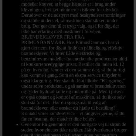
modeller kræver, at begge hænder er i brug under
kløvningen, hvilket minimerer risikoen for ulykker.
Derudover er de udstyret med beskyttelsesanordninger
og stabile understel, så maskinen står sikkert under
brug. Det gør dem til et trygt valg, også for dig, der
ikke har erfaring med maskiner i forvejen.
BRÆNDEKLØVER FRA FRA
PRIMUSDANMARK Hos PrimusDanmark har vi
gjort det nemt for dig at finde en pålidelig og effektiv
brændekløver. Vi fører både elektriske og
benzindrevne modeller fra anerkendte producenter altid
til konkurrencedygtige priser. Bestiller du inden kl. 12
på en hverdag, sender vi den samme dag, så du hurtigt
kan komme i gang. Som en ekstra service tilbyder vi
også klargøring. Her skal du blot tilkøbe ”Klargøring”
under selve produktet, og så samler vi brændekløveren
og fylder hydraulikolie og motorolie på. Med i prisen
er også opstart og kontrol af maskinen, så du ikke selv
skal stå for det. Har du spørgsmål til valg af
brændekløver, eller ønsker du hjælp til bestilling?
Kontakt vores kundeservice – vi rådgiver gerne, så du
får en løsning, der matcher dine behov.
Generator
En generator er den hurtigste vej til strøm de
steder, hvor elnettet ikke rækker. Håndværkeren bruger
den til vinkelsliberen på pladsen uden byggestrøm,