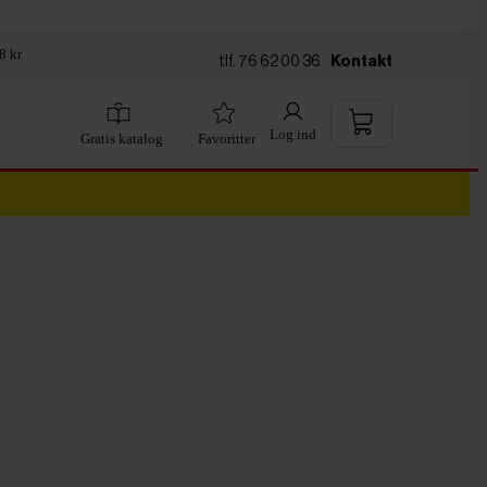
8 kr
tlf. 76 62 00 36
Kontakt
Log ind
Gratis katalog
Favoritter