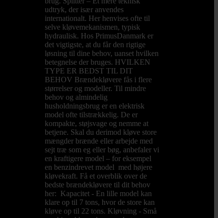
brug. Splitter – Et mere teknisk
udtryk, der især anvendes
internationalt. Her henvises ofte til
selve kløvemekanismen, typisk
hydraulisk. Hos PrimusDanmark er
det vigtigste, at du får den rigtige
løsning til dine behov, uanset hvilken
betegnelse der bruges. HVILKEN
TYPE ER BEDST TIL DIT
BEHOV Brændekløvere fås i flere
størrelser og modeller. Til mindre
behov og almindelig
husholdningsbrug er en elektrisk
model ofte tilstrækkelig. De er
kompakte, støjsvage og nemme at
betjene. Skal du derimod kløve store
mængder brænde eller arbejde med
sejt træ som eg eller bøg, anbefaler vi
en kraftigere model – for eksempel
en benzindrevet model med højere
kløvekraft. Få et overblik over de
bedste brændekløvere til dit behov
her: Kapacitet - En lille model kan
klare op til 7 tons, hvor de store kan
kløve op til 22 tons. Kløvning - Små