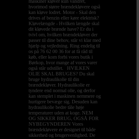
maskiner kløver kun vandret,
hvorimod større brændekløvere også
kan kløve lodret. Motor - Skal den
drives af benzin eller køre elektrisk?
Kløvelængde - Hvilken længde skal
dit kløvede brænde have? Er du i
tvivl om, hvilken brændekløver der
passer til dine behov, står vi klar med
hjælp og vejledning. Ring endelig til
os på 76 62 00 36 for at få råd til
køb, eller kom forbi vores butik i
Børkop, hvor mange af vores varer
også står udstillet. HVILKEN
OLIE SKAL BRUGES? Du skal
bruge hydraulikolie til din
brændekløver. Hydraulikolie er
tyndere end normal olie, og derfor
kan stemplet i maskinen nemmere og
hurtigere bevæge sig. Desuden kan
hydraulikolie bedre tåle høje
temperaturer uden at koge. NEM
OG SIKKER BRUG, OGSÅ FOR
NYBEGYNDEREN Vores
brændekløvere er designet til både
sikkerhed og brugervenlighed. De