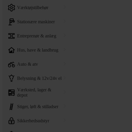
værktøjstilbehør
stationære maskiner
entreprenør & anlæg
hus, have & landbrug
auto & atv
belysning & 12v/24v el
værksted, lager &
depot
stiger, løft & stilladser
sikkerhedsudstyr