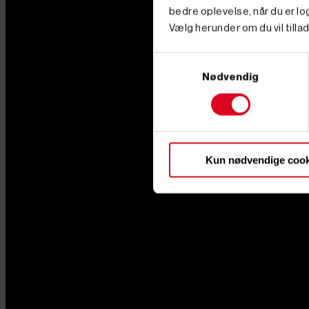
bedre oplevelse, når du er log
Vælg herunder om du vil tillad
Samtykkevalg
Nødvendig
Kun nødvendige cook