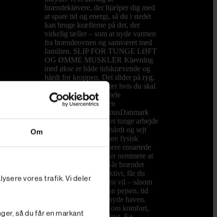
brændekløvere, der hjælper dig med
at spare tid og energi, så du i stedet
kan bruge kræfterne på det, der
virkelig tæller – som at nyde varmen
fra brændeovnen og samværet med
familien. SLIP FOR TUNGE LØFT
OG ØMME MUSKLER Kløvning
med økse er både tidskrævende og
hårdt for kroppen. Det slider på ryg,
skuldre og hænder, især hvis du skal
forberede brænde til hele
vintersæsonen. Med en
brændekløver fra PrimusDanmark
overtager maskinen det tunge arbejde
og kløver nemt både hårdt og sejt
Om
træ. Du sparer ikke bare fysisk
kræfter, du får også mere ensartede
stykker brænde, som er nemmere at
stable og opbevare. Når brændet
kløves hurtigt og effektivt, får du
ysere vores trafik. Vi deler
mere tid til det, du helst vil – såsom
hyggelige aftener foran pejsen, tid
med børnene eller at nyde haven.
Det handler ikke kun om komfort,
nger, så du får en markant
men også om livskvalitet. En