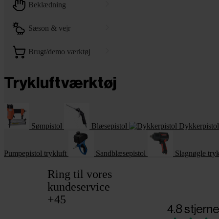
beklædning
sæson & vejr
brugt/demo værktøj
Trykluftværktøj
Sømpistol
Blæsepistol
Dykkerpistol
Pumpepistol trykluft
Sandblæsepistol
Slagnøgle tryk
Ring til vores
kundeservice
+45
4.8 stjerne