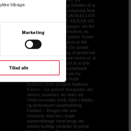
brændekløver giver dig friheden til at
tykke tilbage.
bruge weekenden på afslapning frem
for slid. HVAD ER FORSKELLEN
PÅ EN KLØVER, FLÆKKER OG
SPLITTER? Mange spørger, om der
er forskel på en brændekløver, en
Marketing
brændeflækker og en splitter. Svaret
er både ja og nej. I praksis er det
forskellige betegnelser for samme
type maskine, afhængig af producent
og brugssprog. Fællesnævneren er, at
alle maskiner er udviklet til at dele
Tillad alle
træstykker. Hos PrimusDanmark
kalder vi dem konsekvent for
brændekløvere, da det bedst
beskriver deres primære funktion.
Kløver – En generel betegnelse, der
dækker maskiner, der deler træ.
Ordet anvendes bredt, både i hobby-
og professionel sammenhæng.
Flækker – Bruges ofte som
synonym, men har i nogle
sammenhænge været brugt om
mindre kraftige modeller til privat