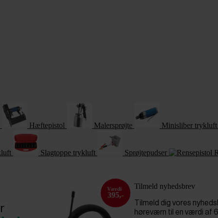
Hæftepistol
Malersprøjte
Minisliber trykluft
luft
Slagtoppe trykluft
Sprøjtepudser
R
Tilmeld nyhedsbrev
395,-
Tilmeld dig vores nyhed
r
høreværn til en værdi af 