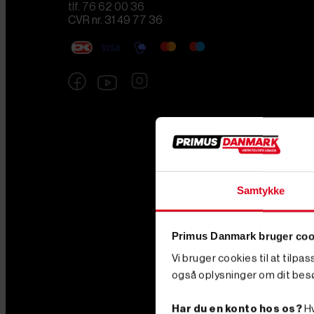
tlf. 76 62 00 36
CVR nr. 31 49 77 36
Samtykke
Primus Danmark bruger coo
Vi bruger cookies til at tilpa
også oplysninger om dit bes
Har du en konto hos os?
Hv