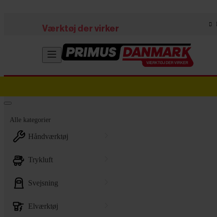
Skip to main content
Værktøj der virker
Alle kategorier
håndværktøj
trykluft
svejsning
elværktøj