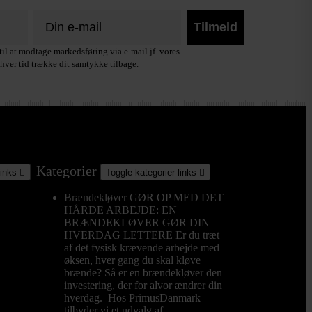
Tilmeld
il at modtage markedsføring via e-mail jf. vores
hver tid trække dit samtykke tilbage.
Kategorier
links

Toggle kategorier links

Brændekløver
GØR OP MED DET
HÅRDE ARBEJDE: EN
BRÆNDEKLØVER GØR DIN
HVERDAG LETTERE Er du træt
af det fysisk krævende arbejde med
øksen, hver gang du skal kløve
brænde? Så er en brændekløver den
investering, der for alvor ændrer din
hverdag. Hos PrimusDanmark
tilbyder vi et udvalg af