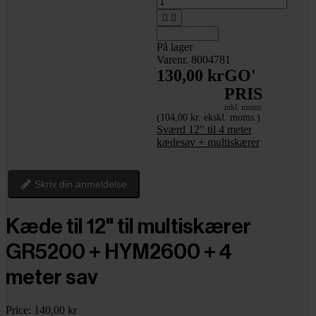


Tilføj til kurv
På lager
Varenr. 8004781
130,00 kr
GO'
PRIS
inkl. moms
(104,00 kr. ekskl. moms.)
Sværd 12" til 4 meter
kædesav + multiskærer
Skriv din anmeldelse
Kæde til 12" til multiskærer
GR5200 + HYM2600 + 4
meter sav
Price:
140,00 kr