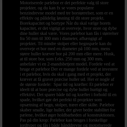
Motoriserede pælebor er det perfekte valg til store
projekter, og du kan fx se vores populære
benzindrevne model med tre borstørrelser, som er en
effektiv og pålidelig løsning til dit store projekt.
Borekapacitet og bortype Når du skal vælge borets
kapacitet, er det vigtigt at overveje, hvor store og dybe
dine huller skal være. Vores pælebor kan fås i størrelser
fra 50 mm til 300 mm i diameter, afhængigt af
projektet. Til mindre stolper eller hegnspæle kan du
overveje et bor med en diameter på 100 mm, mens
større huller kræver bor på 200 mm eller mere. Husk,
at til store bor, som f.eks. 250 mm og 300 mm,
anbefaler vi en 2-mandsbetjent model. Fordele ved at
bruge et pælebor Der er mange fordele ved at investere
i et pælebor, hvis du skal i gang med et projekt, der
kræver at få gravet præcise huller ud. Her er nogle af
de største fordele: Spar tid og kræfter: Et pælebor er
ideelt til at bore præcise og dybe huller hurtigt og
effektivt. Det sparer både tid og kræfter i forhold til en
spade, hvilket gør det perfekt til projekter som
opsætning af hegn, stolper, træer eller skilte. Pælebor
skaber smalle, lige huller, der giver bedre stabilitet for
pælene, hvilket øger holdbarheden af konstruktionen.
Pas på din krop: Pælebor kan bruges i forskellige
jordtyper og fås i både hånddrevne og motoriserede