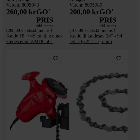
Varenr. 8005943
Varenr. 8005980
260,00 kr
GO'
200,00 kr
GO'
PRIS
PRIS
inkl. moms
inkl. moms
(208,00 kr. ekskl. moms.)
(160,00 kr. ekskl. moms.)
Kæde 18" / 45 cm til Zomax
Kæde til kædesav 24" - 94
kædesav nr. ZMDC501
led - 0,325" - 1,5 mm