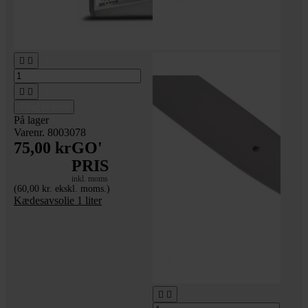




Tilføj til kurv
På lager
Varenr. 8003078
75,00 kr
GO'
PRIS
inkl. moms
(60,00 kr. ekskl. moms.)
Kædesavsolie 1 liter

