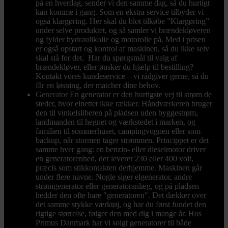
på en hverdag, sender vi den samme dag, så du hurtigt
kan komme i gang. Som en ekstra service tilbyder vi
også klargøring. Her skal du blot tilkøbe ”Klargøring”
under selve produktet, og så samler vi brændekløveren
og fylder hydraulikolie og motorolie på. Med i prisen
er også opstart og kontrol af maskinen, så du ikke selv
skal stå for det. Har du spørgsmål til valg af
brændekløver, eller ønsker du hjælp til bestilling?
Kontakt vores kundeservice – vi rådgiver gerne, så du
får en løsning, der matcher dine behov.
Generator
En generator er den hurtigste vej til strøm de
steder, hvor elnettet ikke rækker. Håndværkeren bruger
den til vinkelsliberen på pladsen uden byggestrøm,
landmanden til hegnet og værkstedet i marken, og
familien til sommerhuset, campingvognen eller som
backup, når stormen tager strømmen. Princippet er det
samme hver gang: en benzin- eller dieselmotor driver
en generatorenhed, der leverer 230 eller 400 volt,
præcis som stikkontakten derhjemme. Maskinen går
under flere navne. Nogle siger elgenerator, andre
strømgenerator eller generatoranlæg, og på pladsen
hedder den ofte bare "generatoren". Det dækker over
det samme stykke værktøj, og har du først fundet den
rigtige størrelse, følger den med dig i mange år. Hos
Primus Danmark har vi solgt generatorer til både