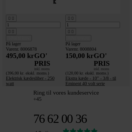








Tilføj til kurv
Tilføj til kurv
På lager
På lager
Varenr. 8006878
Varenr. 8008804
495,00 kr
GO'
150,00 kr
GO'
PRIS
PRIS
inkl. moms
inkl. moms
(396,00 kr. ekskl. moms.)
(120,00 kr. ekskl. moms.)
Elektrisk kædesliber - 250
Ekstra kæde - 10" - 3/8 - til
watt
Eminent 40 volt serie
Ring til vores kundeservice
+45
76 62 00 36