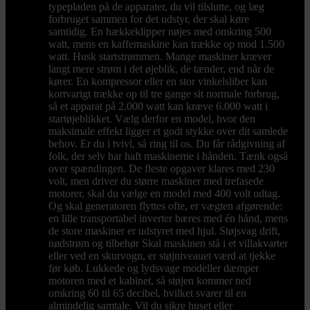
typepladen på de apparater, du vil tilslutte, og læg
forbruget sammen for det udstyr, der skal køre
samtidig. En hækkeklipper nøjes med omkring 500
watt, mens en kaffemaskine kan trække op mod 1.500
watt. Husk startstrømmen. Mange maskiner kræver
langt mere strøm i det øjeblik, de tænder, end når de
kører. En kompressor eller en stor vinkelsliber kan
kortvarigt trække op til tre gange sit normale forbrug,
så et apparat på 2.000 watt kan kræve 6.000 watt i
startøjeblikket. Vælg derfor en model, hvor den
maksimale effekt ligger et godt stykke over dit samlede
behov. Er du i tvivl, så ring til os. Du får rådgivning af
folk, der selv har haft maskinerne i hånden. Tænk også
over spændingen. De fleste opgaver klares med 230
volt, men driver du større maskiner med trefasede
motorer, skal du vælge en model med 400 volt udtag.
Og skal generatoren flyttes ofte, er vægten afgørende:
en lille transportabel inverter bæres med én hånd, mens
de store maskiner er udstyret med hjul. Støjsvag drift,
nødstrøm og tilbehør Skal maskinen stå i et villakvarter
eller ved en skurvogn, er støjniveauet værd at tjekke
før køb. Lukkede og lydsvage modeller dæmper
motoren med et kabinet, så støjen kommer ned
omkring 60 til 65 decibel, hvilket svarer til en
almindelig samtale. Vil du sikre huset eller