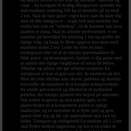
vægt – fra kompakt til kraftig Minigravere spænder fra
små maskiner omkring 500 kg til modeller på op mod
2 ton. Skal du bare grave i egen have, kan du klare dig
med en lille minigraver – nogle helt små modeller har
endda ben som en "edderkop", så de kommer ind, hvor
pladsen er trang. Skal du arbejde professionelt, er en
maskine på larvebånd fra omkring 1 ton og opefter det
rigtige valg, og langt de fleste opgaver kan løses med
maskiner under 2 ton. Leder du efter en mini
rendegraver eller en af de mindre gravemaskiner til
både grave- og læsseopgaver, hjælper vi dig gerne med
at ramme den rigtige vægtklasse til netop dit behov.
Tilbehør og udstyr, der gør arbejdet nemmere En
minigraver er kun så god som det, du monterer på den.
Med det rette tilbehør som skovle, pælebor og skovklo
forvandler du maskinen til et komplet anlægsværktøj –
fra smalle graveskovle og tilteskovle til hydraulisk
pælebor, der trænger gennem stiv lerjord på sekunder.
Når jorden er gravet og skal pakkes igen, er en
pladevibrator til at komprimere jorden et oplagt
makkerpar, og en motorbør til at flytte jord og grus
sparer både ryg og tid, når materialerne skal væk fra
hullet. Transport og vedligehold En maskine på 1-2 ton
skal flyttes mellem opgaverne, og her er en trailer til