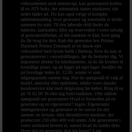
virksomheden mod strømsvigt, kan generatoren kobles
til en ATS boks, der automatisk starter maskinen, når
nettet falder ud. Du kan også vælge et komplet
nødstrømsanlæg, hvor generator og automatik er tænkt
sammen fra start. Til den løbende drift finder du
batterier, ladekabler, filtre og reservedele i vores udvalg
af generatortilbehør, så din maskine er klar, hver gang
du får brug for den. Køb din generator hos Primus
Danmark Primus Danmark er en dansk-ejet
virksomhed med fysisk butik i Børkop, hvor du kan se
generatorerne i vareudstillingen, før du beslutter dig. Vi
importerer direkte fra fabrikanterne, så du får kvalitet til
fornuftige priser, og alt ligger på eget lager: bestiller du
på hverdage inden kl. 12.00, sender vi som
udgangspunkt samme dag. Har du spørgsmål til valg af
model, størrelse eller nødstrøm, sidder vores danske
kundeservice klar med rådgivning før købet. Ring til os
på 76 62 00 36 eller kig forbi butikken. Ofte stillede
spørgsmål om generatorer Hvad er forskellen på en
generator og en elgenerator? Ingen. Elgenerator,
strømgenerator og generator er tre navne for det
samme: en benzin- eller dieseldreven maskine, der
producerer 230 eller 400 volt strøm. Alle generatorer i
vores sortiment leverer el, uanset hvad du kalder dem.
Hvor stor en generator skal jeg bruge? Læg