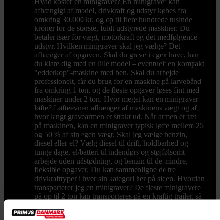
Hvad koster en minigraver? En minigraver kan
afhængigt af model, drivkraft og udstyr købes fra
omkring 30.000 kr. og op til flere hundrede tusinde
kroner for de største, fuldt udstyrede maskiner. Du
betaler især for vægt, motorkraft og det medfølgende
udstyr. Hvilken minigraver skal jeg vælge? Det
afhænger af opgaven. Skal du grave i egen have, kan
du klare dig med en lille model – eventuelt en kompakt
"edderkop"-maskine med ben. Skal du arbejde
professionelt, får du brug for en maskine på larvebånd
fra omkring 1 ton, og de fleste opgaver løses fint med
maskiner under 2 ton. Hvor meget kan en minigraver
løfte? Løfteevnen afhænger af maskinens vægt og af,
hvor langt gravearmen er strakt ud. Når armen er tæt
på maskinen, kan en minigraver typisk løfte mellem 25
og 50 % af sin egen vægt. Skal jeg vælge benzin,
diesel eller el? Vælg diesel til drift, holdbarhed og
tunge dage, el/batteri til indendørs og støjfølsomt
arbejde uden udstødning, og benzin til de mindre,
fleksible opgaver. Du kan sammenligne de tre
drivkrafttyper i hver sin kategori her på siden. Hvordan
transporterer jeg en minigraver? De fleste minigravere
på op til 2 ton kan transporteres på en kraftig trailer, så
du selv kan køre maskinen ud til opgaven. Vælg en
trailer med tilstrækkelig totalvægt og en god