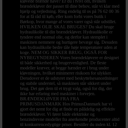
kløvede brænde have? Er du i tvivl om, hvilken
brændekløver der passer til dine behov, står vi klar med
hjælp og vejledning. Ring endelig til os på 76 62 00 36
for at få råd til køb, eller kom forbi vores butik i
Børkop, hvor mange af vores varer også står udstillet.
HVILKEN OLIE SKAL BRUGES? Du skal bruge
hydraulikolie til din brændekløver. Hydraulikolie er
tyndere end normal olie, og derfor kan stemplet i
maskinen nemmere og hurtigere bevæge sig. Desuden
kan hydraulikolie bedre tåle høje temperaturer uden at
koge. NEM OG SIKKER BRUG, OGSÅ FOR
NYBEGYNDEREN Vores brændekløvere er designet
til både sikkerhed og brugervenlighed. De fleste
modeller kræver, at begge hænder er i brug under
kløvningen, hvilket minimerer risikoen for ulykker.
Derudover er de udstyret med beskyttelsesanordninger
og stabile understel, så maskinen står sikkert under
brug. Det gør dem til et trygt valg, også for dig, der
ikke har erfaring med maskiner i forvejen.
BRÆNDEKLØVER FRA FRA
PRIMUSDANMARK Hos PrimusDanmark har vi
gjort det nemt for dig at finde en pålidelig og effektiv
brændekløver. Vi fører både elektriske og
benzindrevne modeller fra anerkendte producenter altid
til konkurrencedygtige priser. Bestiller du inden kl. 12