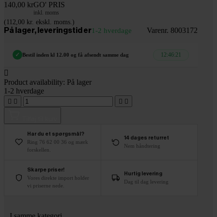
140,00 kr
GO' PRIS
inkl. moms
(112,00 kr. ekskl. moms.)
Varenr. 8003172
På lager, leveringstid er
1-2 hverdage
12:46:20
✓
Bestil inden kl 12.00 og få afsendt samme dag

Product availability:
På lager
1-2 hverdage




Tilføj til kurv
Har du et spørgsmål?
14 dages returret
Ring 76 62 00 36 og mærk
Nem håndtering
forskellen.
Skarpe priser!
Hurtig levering
Vores direkte import holder
Dag til dag levering
vi priserne nede.
I samme kategori