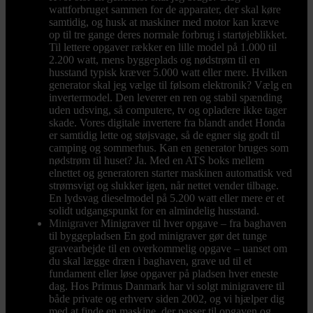
wattforbruget sammen for de apparater, der skal køre
samtidig, og husk at maskiner med motor kan kræve
op til tre gange deres normale forbrug i startøjeblikket.
Til lettere opgaver rækker en lille model på 1.000 til
2.200 watt, mens byggeplads og nødstrøm til en
husstand typisk kræver 5.000 watt eller mere. Hvilken
generator skal jeg vælge til følsom elektronik? Vælg en
invertermodel. Den leverer en ren og stabil spænding
uden udsving, så computere, tv og opladere ikke tager
skade. Vores digitale invertere fra blandt andet Honda
er samtidig lette og støjsvage, så de egner sig godt til
camping og sommerhus. Kan en generator bruges som
nødstrøm til huset? Ja. Med en ATS boks mellem
elnettet og generatoren starter maskinen automatisk ved
strømsvigt og slukker igen, når nettet vender tilbage.
En lydsvag dieselmodel på 5.200 watt eller mere er et
solidt udgangspunkt for en almindelig husstand.
Minigraver
Minigraver til hver opgave – fra baghaven
til byggepladsen En god minigraver gør det tunge
gravearbejde til en overkommelig opgave – uanset om
du skal lægge dræn i baghaven, grave ud til et
fundament eller løse opgaver på pladsen hver eneste
dag. Hos Primus Danmark har vi solgt minigravere til
både private og erhverv siden 2002, og vi hjælper dig
med at finde en maskine, der passer til opgaven og