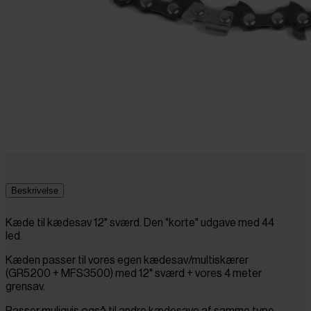
Beskrivelse
Kæde til kædesav 12" sværd. Den "korte" udgave med 44
led.
Kæden passer til vores egen kædesav/multiskærer
(GR5200 + MFS3500) med 12" sværd + vores 4 meter
grensav.
Passer muligvis også til andre kædesave af samme type.