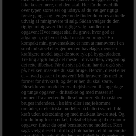
ikke koster mere, end den skal. Her får du overblik
over typer, størrelser og udstyr, så du vælger rigtigt
første gang – og længere nede finder du vores aktuelle
udvalg af minigravere til salg. Sådan vælger du den
rigtige minigraver Det rigtige valg handler om
opgaven: Hvor meget skal du grave, hvor god er
adgangen, og hvor tit skal maskinen bruges? En
kompakt mini gravemaskine er nem at manøvrere i en
smal indkørsel eller gennem en havelåge, mens en
kraftigere model tager de store ryk på byggepladsen.
Tre ting afgør langt det meste – drivkraften, vægten og
det rette tilbehør. Får du styr på dem, har du også styr
på, hvilken maskine du skal bruge. Benzin, diesel eller
el – hvad passer til opgaven? Minigravere fås med tre
former for drivkraft, og det er her, du skal starte.
Dieseldrevne modeller er arbejdshesten til lange dage
og tunge opgaver – driftssikre og med masser af
moment fra anerkendte dieselmotorer. Skal maskinen
bruges indendørs, i kældre eller i støjfølsomme
områder, er elektriske modeller på batteri svaret: fuld
kraft uden udstødning og med markant lavere støj. Og
har du brug for en enkel, fleksibel løsning til de mindre
opgaver, finder du også benzindrevne modeller. Kort
sagt: vælg diesel til drift og holdbarhed, el til indendørs
og støjfrit, benzin til det lette og fleksible. Størrelse og