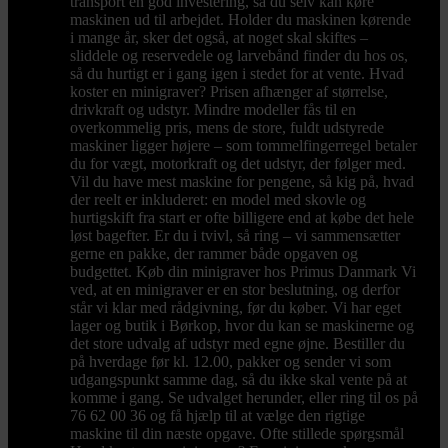
transport en god investering, så du selv kan køre
maskinen ud til arbejdet. Holder du maskinen kørende
i mange år, sker det også, at noget skal skiftes –
sliddele og reservedele og larvebånd finder du hos os,
så du hurtigt er i gang igen i stedet for at vente. Hvad
koster en minigraver? Prisen afhænger af størrelse,
drivkraft og udstyr. Mindre modeller fås til en
overkommelig pris, mens de store, fuldt udstyrede
maskiner ligger højere – som tommelfingerregel betaler
du for vægt, motorkraft og det udstyr, der følger med.
Vil du have mest maskine for pengene, så kig på, hvad
der reelt er inkluderet: en model med skovle og
hurtigskift fra start er ofte billigere end at købe det hele
løst bagefter. Er du i tvivl, så ring – vi sammensætter
gerne en pakke, der rammer både opgaven og
budgettet. Køb din minigraver hos Primus Danmark Vi
ved, at en minigraver er en stor beslutning, og derfor
står vi klar med rådgivning, før du køber. Vi har eget
lager og butik i Børkop, hvor du kan se maskinerne og
det store udvalg af udstyr med egne øjne. Bestiller du
på hverdage før kl. 12.00, pakker og sender vi som
udgangspunkt samme dag, så du ikke skal vente på at
komme i gang. Se udvalget herunder, eller ring til os på
76 62 00 36 og få hjælp til at vælge den rigtige
maskine til din næste opgave. Ofte stillede spørgsmål