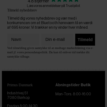
4.8 stjerner
Læs vores anmeldelser på Trustpilot
Tilmeld nyhedsbrev
Tilmeld dig vores nyhedsbrev og vær med i
konkurrencen om et Bluetooth høreværn til en værdi
af 695 kroner. Vi trækker en ny vinder hver måned.
Tilmeld
Ved tilmelding gives samtykke til at modtage markedsføring via e-
mail jf. vores persondatapolitik. Du kan til enhver tid trække dit
samtykke tilbage.
Primus Danmark
Åbningstider
Butik
Industrivej 51
Man-Tors. 8:00-16:00
7080 Børkop
Fredag 8:00-14:30