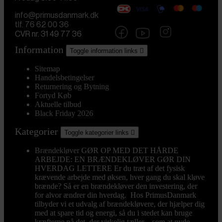
info@primusdanmark.dk
tlf. 76 62 00 36
CVR nr. 31 49 77 36
Information
Toggle information links

Sitemap
Handelsbetingelser
Returnering og Bytning
Fortyd Køb
Aktuelle tilbud
Black Friday 2026
Kategorier
Toggle kategorier links

Brændekløver
GØR OP MED DET HÅRDE
ARBEJDE: EN BRÆNDEKLØVER GØR DIN
HVERDAG LETTERE Er du træt af det fysisk
krævende arbejde med øksen, hver gang du skal kløve
brænde? Så er en brændekløver den investering, der
for alvor ændrer din hverdag. Hos PrimusDanmark
tilbyder vi et udvalg af brændekløvere, der hjælper dig
med at spare tid og energi, så du i stedet kan bruge
kræfterne på det, der virkelig tæller – som at nyde