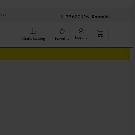
8 kr
tlf. 76 62 00 36
Kontakt
Log ind
Gratis katalog
Favoritter