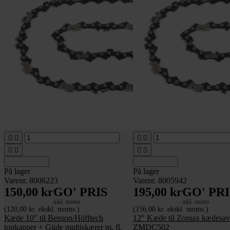








Tilføj til kurv
Tilføj til kurv
På lager
På lager
Varenr. 8006223
Varenr. 8005942
150,00 kr
GO' PRIS
195,00 kr
GO' PRI
inkl. moms
inkl. moms
(120,00 kr. ekskl. moms.)
(156,00 kr. ekskl. moms.)
Kæde 10" til Benson/Höfftech
12" Kæde til Zomax kædesav 
topkapper + Güde multiskærer m. fl.
ZMDC502