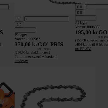




Tilføj til kurv


På lager


Varenr. 8006088
Tilføj til kurv
S
195,00 kr
GO'
På lager
inkl. m
Varenr. 8900982
(156,00 kr. ekskl. moms
370,00 kr
GO' PRIS
 -
.404 kæde til 9 hk b
nr. PR-SV
inkl. moms
(296,00 kr. ekskl. moms.)
24 tommer sværd + kæde til
kædesav