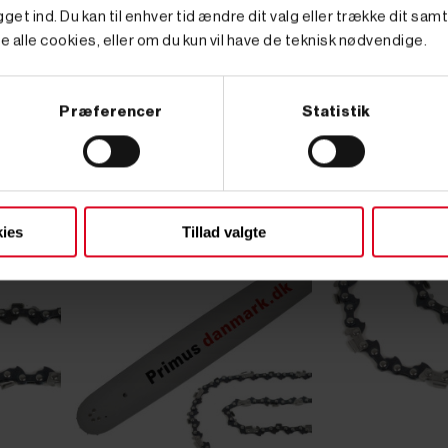
Varenr. 8005943
Varenr. 8003317
get ind. Du kan til enhver tid ændre dit valg eller trække dit sam
S
260,00 kr
GO' PRIS
185,00 kr
GO'
e alle cookies, eller om du kun vil have de teknisk nødvendige.
inkl. moms
inkl. m
(208,00 kr. ekskl. moms.)
(148,00 kr. ekskl. moms
desav
Kæde 18" / 45 cm til Zomax
Kæde til motorsav 20"
kædesav nr. ZMDC501
.325" - 1,5 mm spor
Præferencer
Statistik
Pakke
ies
Tillad valgte