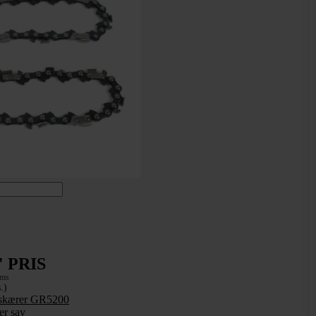
 PRIS
oms
.)
tiskærer GR5200
r sav