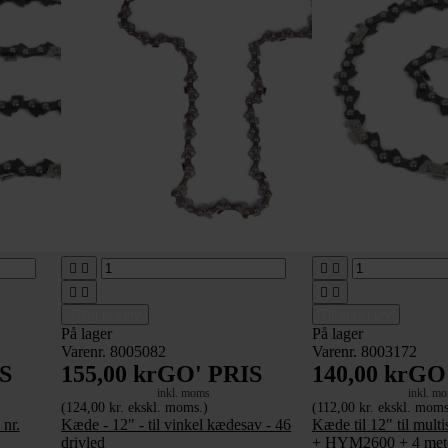








Tilføj til kurv
Tilføj til kurv
På lager
På lager
Varenr. 8005082
Varenr. 8003172
S
155,00 kr
GO' PRIS
140,00 kr
GO'
inkl. moms
inkl. m
(124,00 kr. ekskl. moms.)
(112,00 kr. ekskl. moms
nr.
Kæde - 12" - til vinkel kædesav - 46
Kæde til 12" til mul
drivled
+ HYM2600 + 4 mete