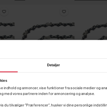
Detaljer
kies
sse indhold og annoncer, vise funktioner fra sociale medier og anal




øg med vores partnere inden for annoncering og analyse.




Tilføj til kurv
Tilføj til kurv
Ikke på lager
På lager
is du tilvælger "Præferencer", husker vi dine personlige indstilli