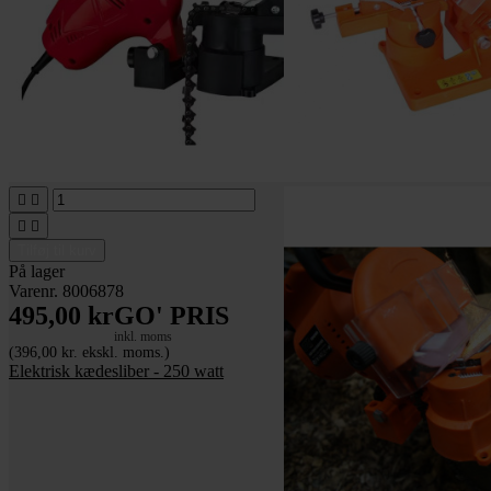




Tilføj til kurv
På lager
Varenr. 8006878
495,00 kr
GO' PRIS
inkl. moms
(396,00 kr. ekskl. moms.)
Elektrisk kædesliber - 250 watt