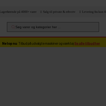
Lagerførende på 4000+ varer
Salg til private & erhverv
Levering fra kun 4
Søg varer og kategorier her ...
Netop nu
: Tilbud på udvalgte maskiner og værktøj
Se alle tilbud her