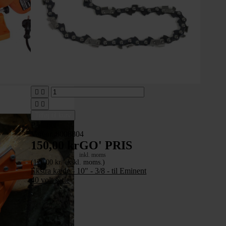




Tilføj til kurv
På lager
Varenr. 8008804
150,00 kr
GO' PRIS
inkl. moms
(120,00 kr. ekskl. moms.)
Ekstra kæde - 10" - 3/8 - til Eminent
40 volt serie