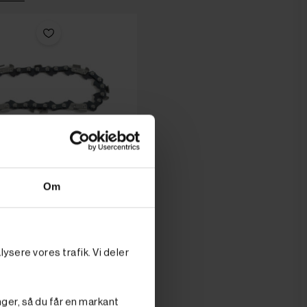
Om
ysere vores trafik. Vi deler
nger, så du får en markant