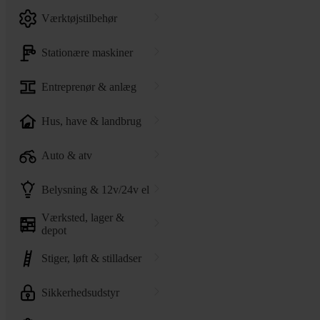
værktøjstilbehør
stationære maskiner
entreprenør & anlæg
hus, have & landbrug
auto & atv
belysning & 12v/24v el
værksted, lager &
depot
stiger, løft & stilladser
sikkerhedsudstyr