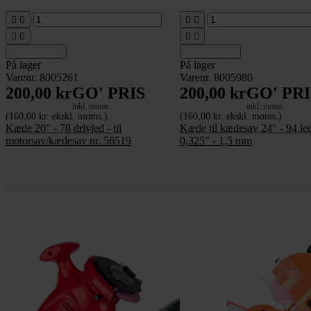








Tilføj til kurv
Tilføj til kurv
På lager
På lager
Varenr. 8005261
Varenr. 8005980
200,00 kr
GO' PRIS
200,00 kr
GO' PRI
inkl. moms
inkl. moms
(160,00 kr. ekskl. moms.)
(160,00 kr. ekskl. moms.)
Kæde 20" - 78 drivled - til
Kæde til kædesav 24" - 94 led
motorsav/kædesav nr. 56519
0,325" - 1,5 mm