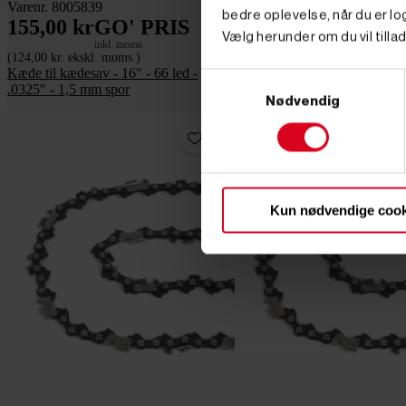
Varenr. 8005839
Varenr. 8004465
bedre oplevelse, når du er log
155,00 kr
GO' PRIS
240,00 kr
GO' PRI
Vælg herunder om du vil tillad
inkl. moms
inkl. moms
(124,00 kr. ekskl. moms.)
(192,00 kr. ekskl. moms.)
Kæde til kædesav - 16" - 66 led -
Kæde - 18" - til motorsav/kæ
Samtykkevalg
.0325" - 1,5 mm spor
Nødvendig
Kun nødvendige cook