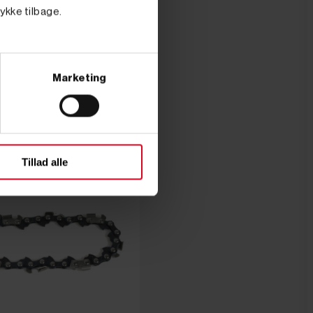
tykke tilbage.
 PRIS
oms
.)
 - 76 led -
Marketing
Tillad alle