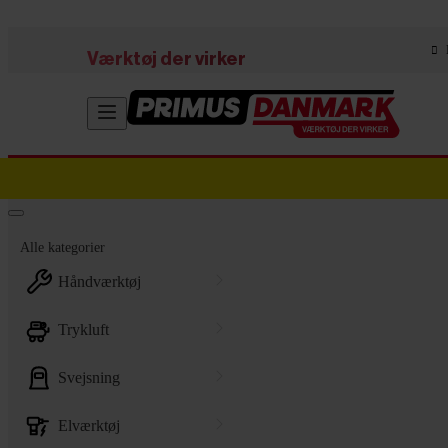
Skip to main content
Værktøj der virker
Alle kategorier
håndværktøj
trykluft
svejsning
elværktøj